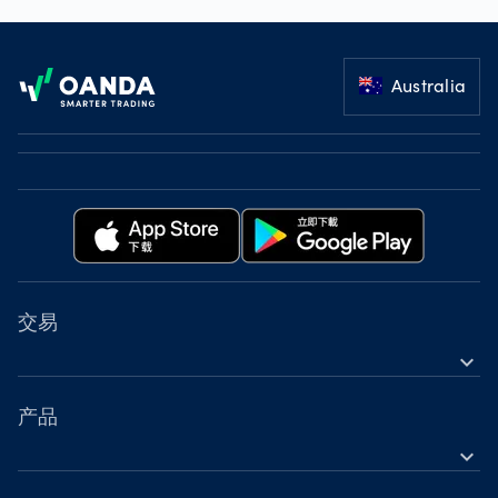
Footer
Australia
交易
expand_more
金融工具
工具
产品
expand_more
账户
外汇差价合约（CFD）