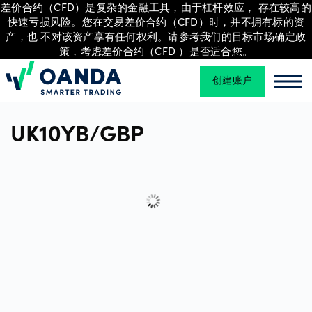
差价合约（CFD）是复杂的金融工具，由于杠杆效应， 存在较高的
快速亏损风险。您在交易差价合约（CFD）时，并不拥有标的资
产，也 不对该资产享有任何权利。请参考我们的目标市场确定政
策，考虑差价合约（CFD ）是否适合您。
交
易
创建账户
Oanda
Oan
UK10YB/GBP
平
台
工
具
和
资
源