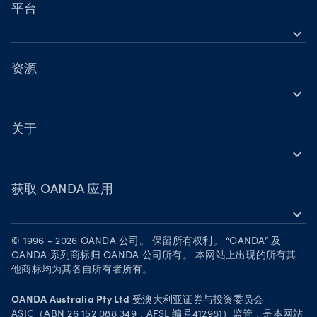
营业时间
股票差价合约（CFD）
平台
节假日交易时间
expand_more
指数差价合约（CFD）
OANDA 移动版
金属差价合约（CFD）
OANDA 网页版
资源
加密货币差价合约（CFD）
expand_more
TradingView
帮助
大宗商品差价合约（CFD）
MetaTrader 4
学习
关于
债券差价合约（CFD）
MetaTrader 5
expand_more
网络研讨会与活动
OANDA 集团
成为合作伙伴
获取 OANDA 应用
expand_more
人才招募
在 App Store 下载
法律文件
© 1996 - 2026 OANDA 公司。 保留所有权利。 “OANDA” 及
在 Google Play 上下载
OANDA 系列商标归 OANDA 公司所有。 本网站上出现的所有其
安全实践
他商标均为其各自所有者所有。
在 TradingView 上进行交易
Your Privacy Rights
OANDA Australia Pty Ltd
受澳大利亚证券与投资委员会
ASIC（ABN 26 152 088 349，AFSL 编号412981）监管，是本网站