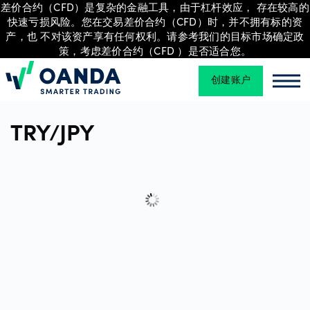
差价合约（CFD）是复杂的金融工具，由于杠杆效应， 存在较高的
快速亏损风险。您在交易差价合约（CFD）时，并不拥有标的资
产，也 不对该资产享有任何权利。请参考我们的目标市场确定政
策，考虑差价合约（CFD ）是否适合您。
交
易
创建账户
Oanda
Oan
TRY/JPY
平
台
工
具
和
资
源