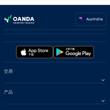
Footer
Australia
交易
expand_more
金融工具
工具
产品
expand_more
账户
外汇差价合约（CFD）