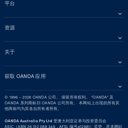
营业时间
股票差价合约（CFD）
平台
节假日交易时间
expand_more
指数差价合约（CFD）
OANDA 移动版
金属差价合约（CFD）
OANDA 网页版
资源
加密货币差价合约（CFD）
expand_more
TradingView
帮助
大宗商品差价合约（CFD）
MetaTrader 4
学习
关于
债券差价合约（CFD）
MetaTrader 5
expand_more
网络研讨会与活动
OANDA 集团
成为合作伙伴
获取 OANDA 应用
expand_more
人才招募
在 App Store 下载
法律文件
© 1996 - 2026 OANDA 公司。 保留所有权利。 “OANDA” 及
在 Google Play 上下载
OANDA 系列商标归 OANDA 公司所有。 本网站上出现的所有其
安全实践
他商标均为其各自所有者所有。
在 TradingView 上进行交易
Your Privacy Rights
OANDA Australia Pty Ltd
受澳大利亚证券与投资委员会
ASIC（ABN 26 152 088 349，AFSL 编号412981）监管，是本网站