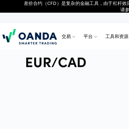
差价合约（CFD）是复杂的金融工具，由于杠杆效
请
交易
平台
工具和资源
Oanda
EUR/CAD
交易
平台
工具和资源
账户类型
外汇差价
OANDA
高级图
交易账
以极具竞争力的价格更明智地交易指
各类平台及工具任您选择，包括
借助我们便捷实用的资源，精进您的交
我们为各类交易者提供不同的账户，你
股票差价
OANDA
技术分
高级账
数、外汇、加密货币、大宗商品及金属
TradingView、MT4 以及 OANDA 网页
易技能和策略。
可以选择最适合自己的账户。
的差价合约（CFD）。
版和移动版。
指数差价
Trading
日内交
专业交
金属差价
MetaTra
合作伙
公司和