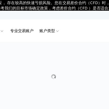
应， 存在较高的快速亏损风险。您在交易差价合约（CFD）时
参考我们的目标市场确定政策，考虑差价合约（CFD ）是否适合
专业交易账户
账户类型
合约（CFD）
 移动版
表
户
点差和保证金
合约（CFD）
 网页版
析
户
历史点差
合约（CFD）
View
易与价格行为
易账户
公司行动
合约（CFD）
der 4
伴
信托账户
保证止损单