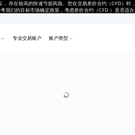
应， 存在较高的快速亏损风险。您在交易差价合约（CFD）时
参考我们的目标市场确定政策，考虑差价合约（CFD ）是否适合
专业交易账户
账户类型
合约（CFD）
 移动版
表
户
点差和保证金
合约（CFD）
 网页版
析
户
历史点差
合约（CFD）
View
易与价格行为
易账户
公司行动
合约（CFD）
der 4
伴
信托账户
保证止损单