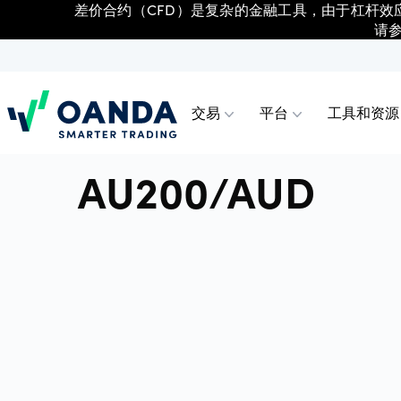
差价合约（CFD）是复杂的金融工具，由于杠杆效
请
交易
平台
工具和资源
Oanda
AU200/AUD
交易
平台
工具和资源
账户类型
外汇差价
OANDA
高级图
交易账
以极具竞争力的价格更明智地交易指
各类平台及工具任您选择，包括
借助我们便捷实用的资源，精进您的交
我们为各类交易者提供不同的账户，你
股票差价
OANDA
技术分
高级账
数、外汇、加密货币、大宗商品及金属
TradingView、MT4 以及 OANDA 网页
易技能和策略。
可以选择最适合自己的账户。
的差价合约（CFD）。
版和移动版。
指数差价
Trading
日内交
专业交
金属差价
MetaTra
合作伙
公司和