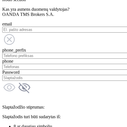
Kas yra asmens duomenų valdytojas?
OANDA TMS Brokers S.A.
email
phone_prefix
phone
Password
Slaptažodžio stiprumas:
Slaptažodis turi būti sudarytas iš:
8 ar daugiau simbolių