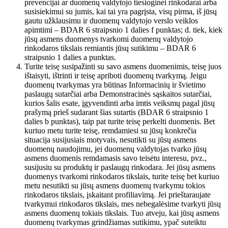
prevencijai ar duomenų valdytojo tiesioginei rinkodarai arba
susisiekimui su jumis, kai tai yra pagrįsta, visų pirma, iš jūsų
gautu užklausimu ir duomenų valdytojo verslo veiklos
apimtimi – BDAR 6 straipsnio 1 dalies f punktas; d. tiek, kiek
jūsų asmens duomenys tvarkomi duomenų valdytojo
rinkodaros tikslais remiantis jūsų sutikimu – BDAR 6
straipsnio 1 dalies a punktas.
Turite teisę susipažinti su savo asmens duomenimis, teisę juos
ištaisyti, ištrinti ir teisę apriboti duomenų tvarkymą. Jeigu
duomenų tvarkymas yra būtinas Informacinių ir švietimo
paslaugų sutarčiai arba Demonstracinės sąskaitos sutarčiai,
kurios šalis esate, įgyvendinti arba imtis veiksmų pagal jūsų
prašymą prieš sudarant šias sutartis (BDAR 6 straipsnio 1
dalies b punktas), taip pat turite teisę perkelti duomenis. Bet
kuriuo metu turite teisę, remdamiesi su jūsų konkrečia
situacija susijusiais motyvais, nesutikti su jūsų asmens
duomenų naudojimu, jei duomenų valdytojas tvarko jūsų
asmens duomenis remdamasis savo teisėtu interesu, pvz.,
susijusiu su produktų ir paslaugų rinkodara. Jei jūsų asmens
duomenys tvarkomi rinkodaros tikslais, turite teisę bet kuriuo
metu nesutikti su jūsų asmens duomenų tvarkymu tokios
rinkodaros tikslais, įskaitant profiliavimą. Jei prieštaraujate
tvarkymui rinkodaros tikslais, mes nebegalėsime tvarkyti jūsų
asmens duomenų tokiais tikslais. Tuo atveju, kai jūsų asmens
duomenų tvarkymas grindžiamas sutikimu, ypač suteiktu