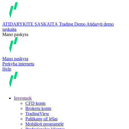
ATIDARYKITE SĄSKAITĄ
Trading
Demo
Atidaryti demo
sąskaitą
Mano paskyra
Mano paskyra
Prekyba internetu
Help
Investuok
CFD konts
Brokeru konts
TradingView
Palūkanų už lėšas
Mobilioji programėlė