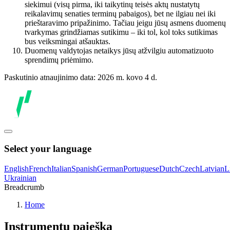
siekimui (visų pirma, iki taikytinų teisės aktų nustatytų
reikalavimų senaties terminų pabaigos), bet ne ilgiau nei iki
prieštaravimo pripažinimo. Tačiau jeigu jūsų asmens duomenų
tvarkymas grindžiamas sutikimu – iki tol, kol toks sutikimas
bus veiksmingai atšauktas.
Duomenų valdytojas netaikys jūsų atžvilgiu automatizuoto
sprendimų priėmimo.
Paskutinio atnaujinimo data: 2026 m. kovo 4 d.
Select your language
English
French
Italian
Spanish
German
Portuguese
Dutch
Czech
Latvian
L
Ukrainian
Breadcrumb
Home
Instrumentų paieška