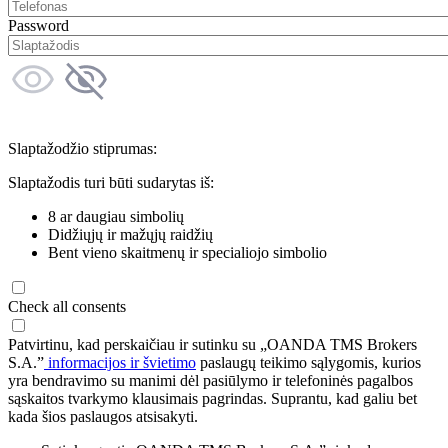
Password
Slaptažodžio stiprumas:
Slaptažodis turi būti sudarytas iš:
8 ar daugiau simbolių
Didžiųjų ir mažųjų raidžių
Bent vieno skaitmenų ir specialiojo simbolio
Check all consents
Patvirtinu, kad perskaičiau ir sutinku su „OANDA TMS Brokers
S.A.”
informacijos ir švietimo
paslaugų teikimo sąlygomis, kurios
yra bendravimo su manimi dėl pasiūlymo ir telefoninės pagalbos
sąskaitos tvarkymo klausimais pagrindas. Suprantu, kad galiu bet
kada šios paslaugos atsisakyti.