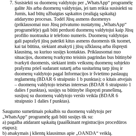
Susisiekti su duomenų valdytoju per „WhatsApp“ programėlę
galite Jūs arba duomenų valdytojas, jei tam reikia susisiekti su
Jumis, kad būtų užbaigtas sąskaitos (realiąją sąskaitą)
atidarymo procesas. Todėl Jūsų asmens duomenys
(priklausomai nuo Jūsų privatumo nustatymų „WhatsApp“
programėlėje) gali būti perduoti duomenų valdytojui kaip Jūsų
profilio nuotrauka ir telefono numeris. Duomenų valdytojas
gali paprašyti jūsų pateikti kitus asmens duomenis tik tuomet,
kai tai būtina, siekiant atsakyti į jūsų užklausą arba išspręsti
klausimą, su kuriuo susijęs kontaktas. Priklausomai nuo
situacijos, duomenų tvarkymo teisinis pagrindas bus būtinybė
tvarkyti duomenis, siekiant imtis veiksmų duomenų subjekto
prašymu prieš sudarant sutartį arba susitarimą tarp jūsų ir
duomenų valdytojo pagal Informacijos ir švietimo paslaugų
reglamentą (BDAR 6 straipsnio 1 b punktas); o kitais atvejais
– duomenų valdytojo teisėtas interesas (BDAR 6 straipsnio 1
dalies f punktas), susijęs su būtinybe išspręsti pranešimą,
susijusį su duomenų valdytojo verslo veikla (BDAR 6
straipsnio 1 dalies f punktas).
Saugumo sumetimais pokalbis su duomenų valdytoju per
„WhatsApp“ programėlę gali būti susijęs tik su:
a) pagalba atidarant sąskaitą (paaiškinant registracijos procedūros
etapus);
b) atsakymais į klientų klausimus apie „OANDA“ veiklą.