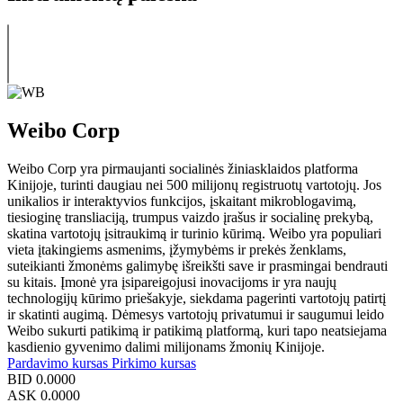
Weibo Corp
Weibo Corp yra pirmaujanti socialinės žiniasklaidos platforma
Kinijoje, turinti daugiau nei 500 milijonų registruotų vartotojų. Jos
unikalios ir interaktyvios funkcijos, įskaitant mikroblogavimą,
tiesioginę transliaciją, trumpus vaizdo įrašus ir socialinę prekybą,
skatina vartotojų įsitraukimą ir turinio kūrimą. Weibo yra populiari
vieta įtakingiems asmenims, įžymybėms ir prekės ženklams,
suteikianti žmonėms galimybę išreikšti save ir prasmingai bendrauti
su kitais. Įmonė yra įsipareigojusi inovacijoms ir yra naujų
technologijų kūrimo priešakyje, siekdama pagerinti vartotojų patirtį
ir skatinti augimą. Dėmesys vartotojų privatumui ir saugumui leido
Weibo sukurti patikimą ir patikimą platformą, kuri tapo neatsiejama
kasdienio gyvenimo dalimi milijonams žmonių Kinijoje.
Pardavimo kursas
Pirkimo kursas
BID
0.0000
ASK
0.0000