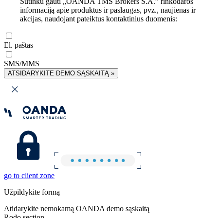
Sutinku gauti „OANDA TMS Brokers S.A.” rinkodaros
informaciją apie produktus ir paslaugas, pvz., naujienas ir
akcijas, naudojant pateiktus kontaktinius duomenis:
El. paštas
SMS/MMS
ATSIDARYKITE DEMO SĄSKAITĄ »
go to client zone
Užpildykite formą
Atidarykite nemokamą OANDA demo sąskaitą
Rodo section