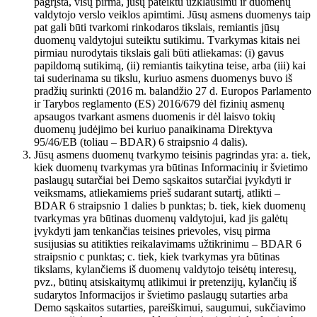
pagrįsta, visų pirma, jūsų pateiktu užklausimu ir duomenų
valdytojo verslo veiklos apimtimi. Jūsų asmens duomenys taip
pat gali būti tvarkomi rinkodaros tikslais, remiantis jūsų
duomenų valdytojui suteiktu sutikimu. Tvarkymas kitais nei
pirmiau nurodytais tikslais gali būti atliekamas: (i) gavus
papildomą sutikimą, (ii) remiantis taikytina teise, arba (iii) kai
tai suderinama su tikslu, kuriuo asmens duomenys buvo iš
pradžių surinkti (2016 m. balandžio 27 d. Europos Parlamento
ir Tarybos reglamento (ES) 2016/679 dėl fizinių asmenų
apsaugos tvarkant asmens duomenis ir dėl laisvo tokių
duomenų judėjimo bei kuriuo panaikinama Direktyva
95/46/EB (toliau – BDAR) 6 straipsnio 4 dalis).
Jūsų asmens duomenų tvarkymo teisinis pagrindas yra: a. tiek,
kiek duomenų tvarkymas yra būtinas Informacinių ir švietimo
paslaugų sutarčiai bei Demo sąskaitos sutarčiai įvykdyti ir
veiksmams, atliekamiems prieš sudarant sutartį, atlikti –
BDAR 6 straipsnio 1 dalies b punktas; b. tiek, kiek duomenų
tvarkymas yra būtinas duomenų valdytojui, kad jis galėtų
įvykdyti jam tenkančias teisines prievoles, visų pirma
susijusias su atitikties reikalavimams užtikrinimu – BDAR 6
straipsnio c punktas; c. tiek, kiek tvarkymas yra būtinas
tikslams, kylančiems iš duomenų valdytojo teisėtų interesų,
pvz., būtinų atsiskaitymų atlikimui ir pretenzijų, kylančių iš
sudarytos Informacijos ir švietimo paslaugų sutarties arba
Demo sąskaitos sutarties, pareiškimui, saugumui, sukčiavimo