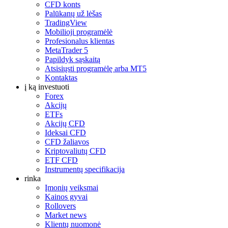
CFD konts
Palūkanų už lėšas
TradingView
Mobilioji programėlė
Profesionalus klientas
MetaTrader 5
Papildyk sąskaitą
Atsisiųsti programėlę arba MT5
Kontaktas
į ką investuoti
Forex
Akcijų
ETFs
Akcijų CFD
Ideksai CFD
CFD žaliavos
Kriptovaliutų CFD
ETF CFD
Instrumentų specifikacija
rinka
Įmonių veiksmai
Kainos gyvai
Rollovers
Market news
Klientų nuomonė