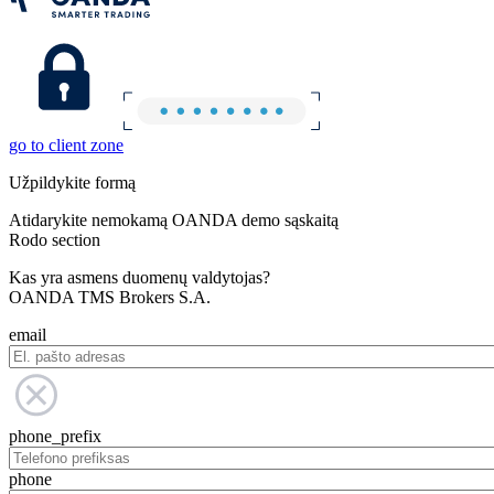
go to client zone
Užpildykite formą
Atidarykite nemokamą OANDA demo sąskaitą
Rodo section
Kas yra asmens duomenų valdytojas?
OANDA TMS Brokers S.A.
email
phone_prefix
phone