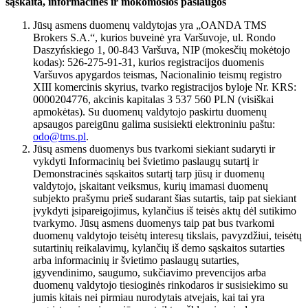
sąskaita, informacinės ir mokomosios paslaugos
Jūsų asmens duomenų valdytojas yra „OANDA TMS
Brokers S.A.“, kurios buveinė yra Varšuvoje, ul. Rondo
Daszyńskiego 1, 00-843 Varšuva, NIP (mokesčių mokėtojo
kodas): 526-275-91-31, kurios registracijos duomenis
Varšuvos apygardos teismas, Nacionalinio teismų registro
XIII komercinis skyrius, tvarko registracijos byloje Nr. KRS:
0000204776, akcinis kapitalas 3 537 560 PLN (visiškai
apmokėtas). Su duomenų valdytojo paskirtu duomenų
apsaugos pareigūnu galima susisiekti elektroniniu paštu:
odo@tms.pl
.
Jūsų asmens duomenys bus tvarkomi siekiant sudaryti ir
vykdyti Informacinių bei švietimo paslaugų sutartį ir
Demonstracinės sąskaitos sutartį tarp jūsų ir duomenų
valdytojo, įskaitant veiksmus, kurių imamasi duomenų
subjekto prašymu prieš sudarant šias sutartis, taip pat siekiant
įvykdyti įsipareigojimus, kylančius iš teisės aktų dėl sutikimo
tvarkymo. Jūsų asmens duomenys taip pat bus tvarkomi
duomenų valdytojo teisėtų interesų tikslais, pavyzdžiui, teisėtų
sutartinių reikalavimų, kylančių iš demo sąskaitos sutarties
arba informacinių ir švietimo paslaugų sutarties,
įgyvendinimo, saugumo, sukčiavimo prevencijos arba
duomenų valdytojo tiesioginės rinkodaros ir susisiekimo su
jumis kitais nei pirmiau nurodytais atvejais, kai tai yra