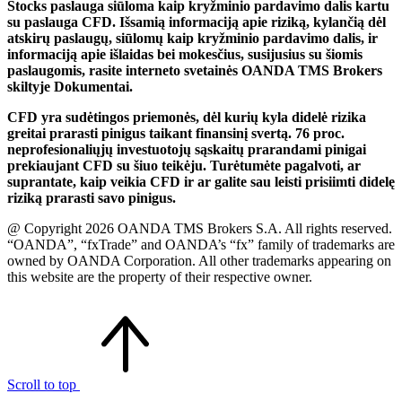
Stocks paslauga siūloma kaip kryžminio pardavimo dalis kartu
su paslauga CFD. Išsamią informaciją apie riziką, kylančią dėl
atskirų paslaugų, siūlomų kaip kryžminio pardavimo dalis, ir
informaciją apie išlaidas bei mokesčius, susijusius su šiomis
paslaugomis, rasite interneto svetainės OANDA TMS Brokers
skiltyje Dokumentai.
CFD yra sudėtingos priemonės, dėl kurių kyla didelė rizika
greitai prarasti pinigus taikant finansinį svertą. 76 proc.
neprofesionaliųjų investuotojų sąskaitų prarandami pinigai
prekiaujant CFD su šiuo teikėju. Turėtumėte pagalvoti, ar
suprantate, kaip veikia CFD ir ar galite sau leisti prisiimti didelę
riziką prarasti savo pinigus.
@ Copyright 2026 OANDA TMS Brokers S.A. All rights reserved.
“OANDA”, “fxTrade” and OANDA’s “fx” family of trademarks are
owned by OANDA Corporation. All other trademarks appearing on
this website are the property of their respective owner.
Scroll to top