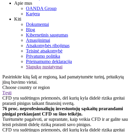
Apie mus
OANDA Group
Karjera
Kiti
Dokumentai
Blog
Kibernetinis saugumas
Atnaujinimai
Atsakomybės ribojimas
Teisinė atsakomybė
Privatumo politika
Prieinamumo deklaracija
Slapukų nustatymai
Pasirinkite kitą šalį ar regioną, kad pamatytumėte turinį, pritaikytą
jūsų buvimo vietai.
Choose country or region
Tęsti
CFD yra sudėtingos priemonės, dėl kurių kyla didelė rizika greitai
prarasti pinigus taikant finansinį svertą.
76 proc. neprofesionaliųjų investuotojų sąskaitų prarandami
pinigai prekiaujant CFD su šiuo teikėju.
Turėtumėte pagalvoti, ar suprantate, kaip veikia CFD ir ar galite sau
leisti prisiimti didelę riziką prarasti savo pinigus.
CFD yra sudėtingos priemonės, dėl kurių kyla didelė rizika greitai