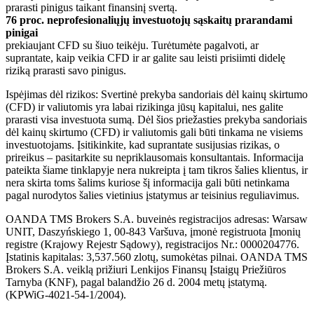
prarasti pinigus taikant finansinį svertą.
76 proc. neprofesionaliųjų investuotojų sąskaitų prarandami
pinigai
prekiaujant CFD su šiuo teikėju. Turėtumėte pagalvoti, ar
suprantate, kaip veikia CFD ir ar galite sau leisti prisiimti didelę
riziką prarasti savo pinigus.
Ispėjimas dėl rizikos: Svertinė prekyba sandoriais dėl kainų skirtumo
(CFD) ir valiutomis yra labai rizikinga jūsų kapitalui, nes galite
prarasti visa investuota sumą. Dėl šios priežasties prekyba sandoriais
dėl kainų skirtumo (CFD) ir valiutomis gali būti tinkama ne visiems
investuotojams. Įsitikinkite, kad suprantate susijusias rizikas, o
prireikus – pasitarkite su nepriklausomais konsultantais. Informacija
pateikta šiame tinklapyje nera nukreipta į tam tikros šalies klientus, ir
nera skirta toms šalims kuriose šį informacija gali būti netinkama
pagal nurodytos šalies vietinius įstatymus ar teisinius reguliavimus.
OANDA TMS Brokers S.A. buveinės registracijos adresas: Warsaw
UNIT, Daszyńskiego 1, 00-843 Varšuva, įmonė registruota Įmonių
registre (Krajowy Rejestr Sądowy), registracijos Nr.: 0000204776.
Įstatinis kapitalas: 3,537.560 zlotų, sumokėtas pilnai. OANDA TMS
Brokers S.A. veiklą prižiuri Lenkijos Finansų Įstaigų Priežiūros
Tarnyba (KNF), pagal balandžio 26 d. 2004 metų įstatymą.
(KPWiG-4021-54-1/2004).