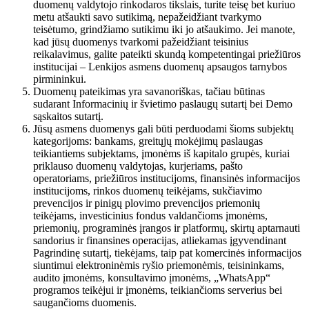
duomenų valdytojo rinkodaros tikslais, turite teisę bet kuriuo
metu atšaukti savo sutikimą, nepažeidžiant tvarkymo
teisėtumo, grindžiamo sutikimu iki jo atšaukimo. Jei manote,
kad jūsų duomenys tvarkomi pažeidžiant teisinius
reikalavimus, galite pateikti skundą kompetentingai priežiūros
institucijai – Lenkijos asmens duomenų apsaugos tarnybos
pirmininkui.
Duomenų pateikimas yra savanoriškas, tačiau būtinas
sudarant Informacinių ir švietimo paslaugų sutartį bei Demo
sąskaitos sutartį.
Jūsų asmens duomenys gali būti perduodami šioms subjektų
kategorijoms: bankams, greitųjų mokėjimų paslaugas
teikiantiems subjektams, įmonėms iš kapitalo grupės, kuriai
priklauso duomenų valdytojas, kurjeriams, pašto
operatoriams, priežiūros institucijoms, finansinės informacijos
institucijoms, rinkos duomenų teikėjams, sukčiavimo
prevencijos ir pinigų plovimo prevencijos priemonių
teikėjams, investicinius fondus valdančioms įmonėms,
priemonių, programinės įrangos ir platformų, skirtų aptarnauti
sandorius ir finansines operacijas, atliekamas įgyvendinant
Pagrindinę sutartį, tiekėjams, taip pat komercinės informacijos
siuntimui elektroninėmis ryšio priemonėmis, teisininkams,
audito įmonėms, konsultavimo įmonėms, „WhatsApp“
programos teikėjui ir įmonėms, teikiančioms serverius bei
saugančioms duomenis.