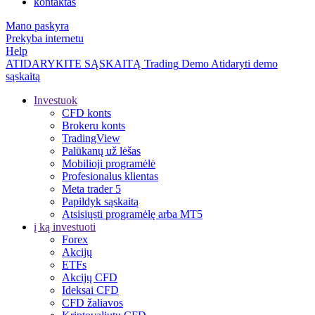
kontaktas
Mano paskyra
Prekyba internetu
Help
ATIDARYKITE SĄSKAITĄ
Trading
Demo
Atidaryti demo
sąskaitą
Investuok
CFD konts
Brokeru konts
TradingView
Palūkanų už lėšas
Mobilioji programėlė
Profesionalus klientas
Meta trader 5
Papildyk sąskaitą
Atsisiųsti programėlę arba MT5
į ką investuoti
Forex
Akcijų
ETFs
Akcijų CFD
Ideksai CFD
CFD žaliavos