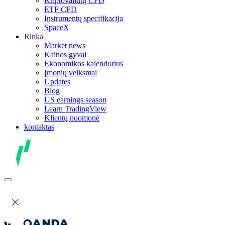
Kriptovaliutų CFD
ETF CFD
Instrumentų specifikacija
SpaceX
Rinka
Market news
Kainos gyvai
Ekonomikos kalendorius
Įmonių veiksmai
Updates
Blog
US earnings season
Learn TradingView
Klientų nuomonė
kontaktas