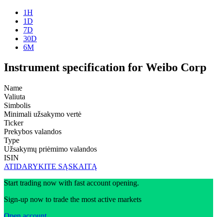
1H
1D
7D
30D
6M
Instrument specification for Weibo Corp
Name
Valiuta
Simbolis
Minimali užsakymo vertė
Ticker
Prekybos valandos
Type
Užsakymų priėmimo valandos
ISIN
ATIDARYKITE SĄSKAITĄ
Start trading now with fast account opening.
Sign-up now to trade the most active markets
Open account