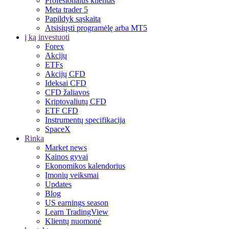
Profesionalus klientas
Meta trader 5
Papildyk sąskaitą
Atsisiųsti programėlę arba MT5
į ką investuoti
Forex
Akcijų
ETFs
Akcijų CFD
Ideksai CFD
CFD žaliavos
Kriptovaliutų CFD
ETF CFD
Instrumentų specifikacija
SpaceX
Rinka
Market news
Kainos gyvai
Ekonomikos kalendorius
Įmonių veiksmai
Updates
Blog
US earnings season
Learn TradingView
Klientų nuomonė