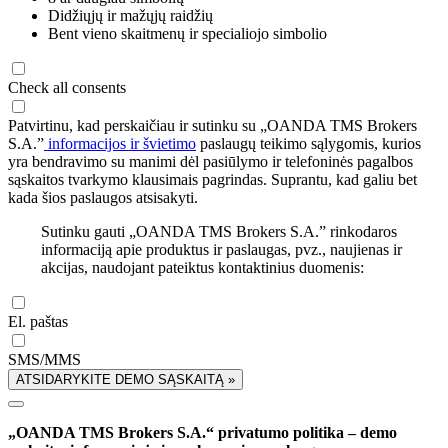
Didžiųjų ir mažųjų raidžių
Bent vieno skaitmenų ir specialiojo simbolio
Check all consents
Patvirtinu, kad perskaičiau ir sutinku su „OANDA TMS Brokers
S.A.”
informacijos ir švietimo
paslaugų teikimo sąlygomis, kurios
yra bendravimo su manimi dėl pasiūlymo ir telefoninės pagalbos
sąskaitos tvarkymo klausimais pagrindas. Suprantu, kad galiu bet
kada šios paslaugos atsisakyti.
Sutinku gauti „OANDA TMS Brokers S.A.” rinkodaros
informaciją apie produktus ir paslaugas, pvz., naujienas ir
akcijas, naudojant pateiktus kontaktinius duomenis:
El. paštas
SMS/MMS
ATSIDARYKITE DEMO SĄSKAITĄ »
„OANDA TMS Brokers S.A.“ privatumo politika – demo