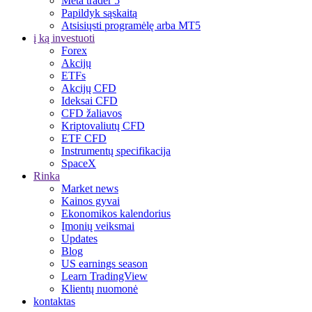
Meta trader 5
Papildyk sąskaitą
Atsisiųsti programėlę arba MT5
į ką investuoti
Forex
Akcijų
ETFs
Akcijų CFD
Ideksai CFD
CFD žaliavos
Kriptovaliutų CFD
ETF CFD
Instrumentų specifikacija
SpaceX
Rinka
Market news
Kainos gyvai
Ekonomikos kalendorius
Įmonių veiksmai
Updates
Blog
US earnings season
Learn TradingView
Klientų nuomonė
kontaktas