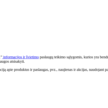
.”
informacijos ir švietimo
paslaugų teikimo sąlygomis, kurios yra bendr
augos atsisakyti.
apie produktus ir paslaugas, pvz., naujienas ir akcijas, naudojant pa