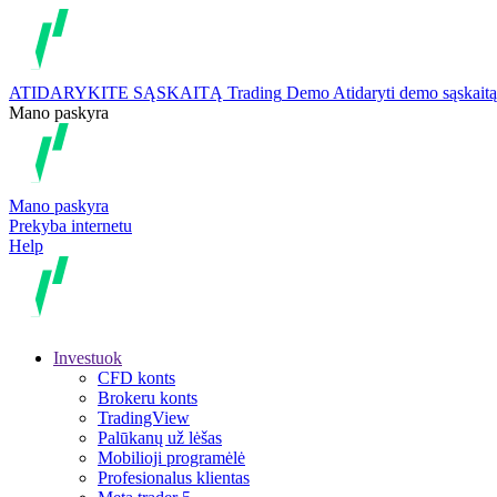
ATIDARYKITE SĄSKAITĄ
Trading
Demo
Atidaryti demo sąskaitą
Mano paskyra
Mano paskyra
Prekyba internetu
Help
Investuok
CFD konts
Brokeru konts
TradingView
Palūkanų už lėšas
Mobilioji programėlė
Profesionalus klientas