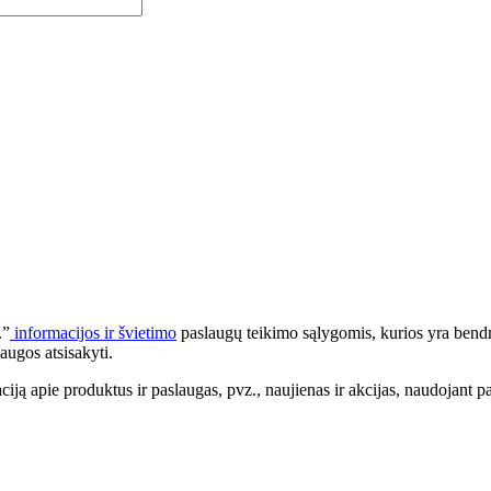
.”
informacijos ir švietimo
paslaugų teikimo sąlygomis, kurios yra bendr
augos atsisakyti.
apie produktus ir paslaugas, pvz., naujienas ir akcijas, naudojant pa