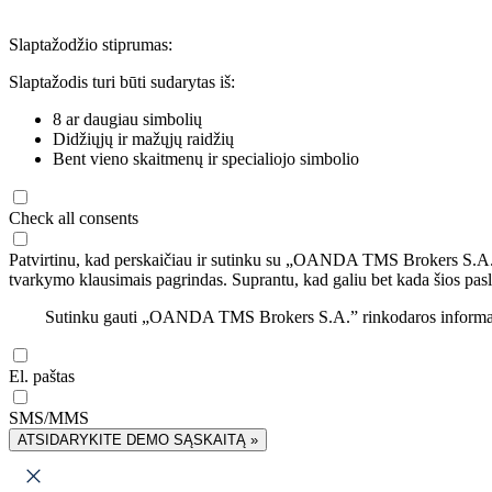
Slaptažodžio stiprumas:
Slaptažodis turi būti sudarytas iš:
8 ar daugiau simbolių
Didžiųjų ir mažųjų raidžių
Bent vieno skaitmenų ir specialiojo simbolio
Check all consents
Patvirtinu, kad perskaičiau ir sutinku su „OANDA TMS Brokers S.A
tvarkymo klausimais pagrindas. Suprantu, kad galiu bet kada šios pasl
Sutinku gauti „OANDA TMS Brokers S.A.” rinkodaros informaciją 
El. paštas
SMS/MMS
ATSIDARYKITE DEMO SĄSKAITĄ »