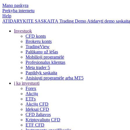
Mano paskyra
Prekyba internetu
Help
ATIDARYKITE SĄSKAITĄ
Trading
Demo
Atidaryti demo sąskaitą
Investuok
CFD konts
Brokeru konts
TradingView
Palūkanų už lėšas
Mobilioji programėlė
Profesionalus klientas
Meta trader 5
Papildyk sąskaitą
Atsisiųsti programėlę arba MT5
į ką investuoti
Forex
Akcijų
ETFs
Akcijų CFD
Ideksai CFD
CFD žaliavos
Kriptovaliutų CFD
ETF CFD