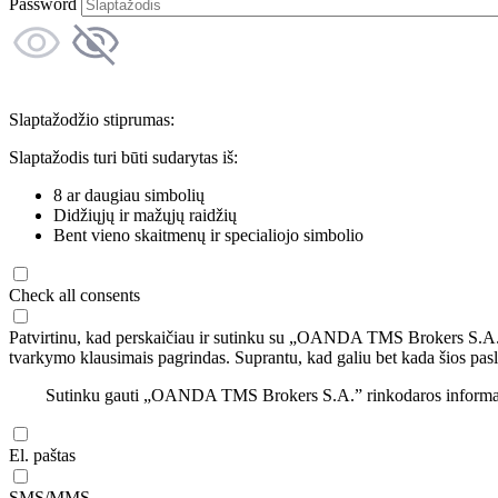
Password
Slaptažodžio stiprumas:
Slaptažodis turi būti sudarytas iš:
8 ar daugiau simbolių
Didžiųjų ir mažųjų raidžių
Bent vieno skaitmenų ir specialiojo simbolio
Check all consents
Patvirtinu, kad perskaičiau ir sutinku su „OANDA TMS Brokers S.A
tvarkymo klausimais pagrindas. Suprantu, kad galiu bet kada šios pasl
Sutinku gauti „OANDA TMS Brokers S.A.” rinkodaros informaciją 
El. paštas
SMS/MMS