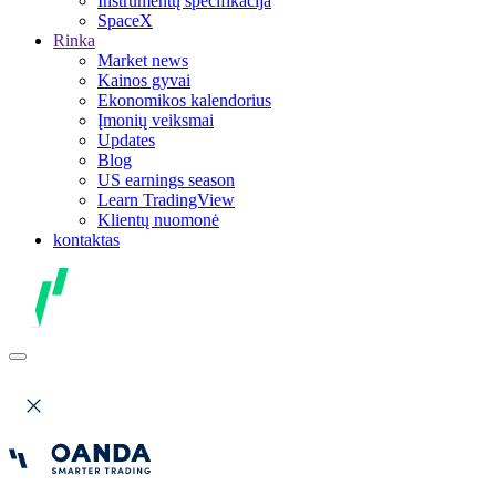
Instrumentų specifikacija
SpaceX
Rinka
Market news
Kainos gyvai
Ekonomikos kalendorius
Įmonių veiksmai
Updates
Blog
US earnings season
Learn TradingView
Klientų nuomonė
kontaktas