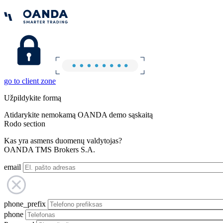
go to client zone
Užpildykite formą
Atidarykite nemokamą OANDA demo sąskaitą
Rodo section
Kas yra asmens duomenų valdytojas?
OANDA TMS Brokers S.A.
email
phone_prefix
phone