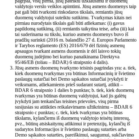
pagrįsta, visų pirma, jūsų pateiktu užklausimu ir duomenų
valdytojo verslo veiklos apimtimi. Jūsų asmens duomenys taip
pat gali būti tvarkomi rinkodaros tikslais, remiantis jūsų
duomenų valdytojui suteiktu sutikimu. Tvarkymas kitais nei
pirmiau nurodytais tikslais gali būti atliekamas: (i) gavus
papildomą sutikimą, (ii) remiantis taikytina teise, arba (iii) kai
tai suderinama su tikslu, kuriuo asmens duomenys buvo iš
pradžių surinkti (2016 m. balandžio 27 d. Europos Parlamento
ir Tarybos reglamento (ES) 2016/679 dėl fizinių asmenų
apsaugos tvarkant asmens duomenis ir dėl laisvo tokių
duomenų judėjimo bei kuriuo panaikinama Direktyva
95/46/EB (toliau – BDAR) 6 straipsnio 4 dalis).
Jūsų asmens duomenų tvarkymo teisinis pagrindas yra: a. tiek,
kiek duomenų tvarkymas yra būtinas Informacinių ir švietimo
paslaugų sutarčiai bei Demo sąskaitos sutarčiai įvykdyti ir
veiksmams, atliekamiems prieš sudarant sutartį, atlikti –
BDAR 6 straipsnio 1 dalies b punktas; b. tiek, kiek duomenų
tvarkymas yra būtinas duomenų valdytojui, kad jis galėtų
įvykdyti jam tenkančias teisines prievoles, visų pirma
susijusias su atitikties reikalavimams užtikrinimu – BDAR 6
straipsnio c punktas; c. tiek, kiek tvarkymas yra būtinas
tikslams, kylančiems iš duomenų valdytojo teisėtų interesų,
pvz., būtinų atsiskaitymų atlikimui ir pretenzijų, kylančių iš
sudarytos Informacijos ir švietimo paslaugų sutarties arba
Demo sąskaitos sutarties, pareiškimui, saugumui, sukčiavimo