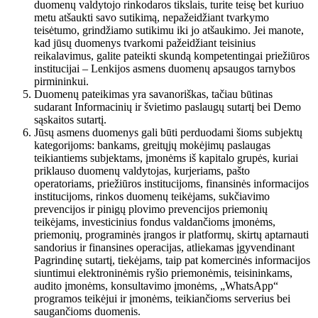
duomenų valdytojo rinkodaros tikslais, turite teisę bet kuriuo
metu atšaukti savo sutikimą, nepažeidžiant tvarkymo
teisėtumo, grindžiamo sutikimu iki jo atšaukimo. Jei manote,
kad jūsų duomenys tvarkomi pažeidžiant teisinius
reikalavimus, galite pateikti skundą kompetentingai priežiūros
institucijai – Lenkijos asmens duomenų apsaugos tarnybos
pirmininkui.
Duomenų pateikimas yra savanoriškas, tačiau būtinas
sudarant Informacinių ir švietimo paslaugų sutartį bei Demo
sąskaitos sutartį.
Jūsų asmens duomenys gali būti perduodami šioms subjektų
kategorijoms: bankams, greitųjų mokėjimų paslaugas
teikiantiems subjektams, įmonėms iš kapitalo grupės, kuriai
priklauso duomenų valdytojas, kurjeriams, pašto
operatoriams, priežiūros institucijoms, finansinės informacijos
institucijoms, rinkos duomenų teikėjams, sukčiavimo
prevencijos ir pinigų plovimo prevencijos priemonių
teikėjams, investicinius fondus valdančioms įmonėms,
priemonių, programinės įrangos ir platformų, skirtų aptarnauti
sandorius ir finansines operacijas, atliekamas įgyvendinant
Pagrindinę sutartį, tiekėjams, taip pat komercinės informacijos
siuntimui elektroninėmis ryšio priemonėmis, teisininkams,
audito įmonėms, konsultavimo įmonėms, „WhatsApp“
programos teikėjui ir įmonėms, teikiančioms serverius bei
saugančioms duomenis.