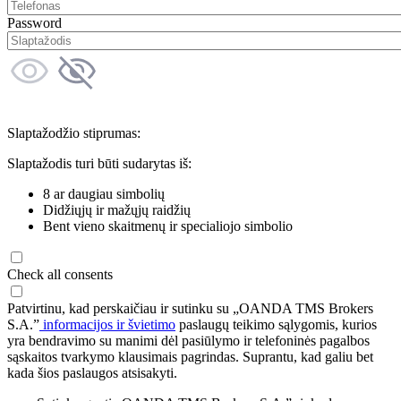
Password
Slaptažodžio stiprumas:
Slaptažodis turi būti sudarytas iš:
8 ar daugiau simbolių
Didžiųjų ir mažųjų raidžių
Bent vieno skaitmenų ir specialiojo simbolio
Check all consents
Patvirtinu, kad perskaičiau ir sutinku su „OANDA TMS Brokers
S.A.”
informacijos ir švietimo
paslaugų teikimo sąlygomis, kurios
yra bendravimo su manimi dėl pasiūlymo ir telefoninės pagalbos
sąskaitos tvarkymo klausimais pagrindas. Suprantu, kad galiu bet
kada šios paslaugos atsisakyti.