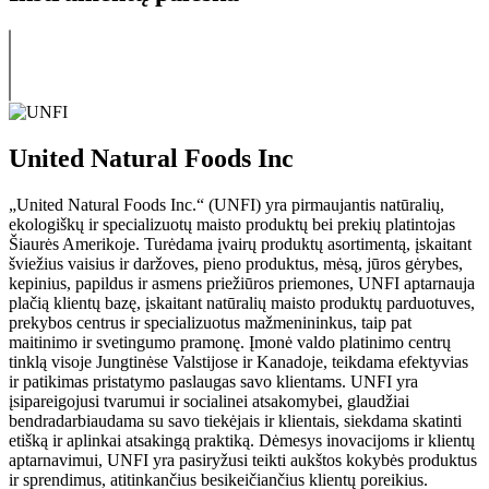
United Natural Foods Inc
„United Natural Foods Inc.“ (UNFI) yra pirmaujantis natūralių,
ekologiškų ir specializuotų maisto produktų bei prekių platintojas
Šiaurės Amerikoje. Turėdama įvairų produktų asortimentą, įskaitant
šviežius vaisius ir daržoves, pieno produktus, mėsą, jūros gėrybes,
kepinius, papildus ir asmens priežiūros priemones, UNFI aptarnauja
plačią klientų bazę, įskaitant natūralių maisto produktų parduotuves,
prekybos centrus ir specializuotus mažmenininkus, taip pat
maitinimo ir svetingumo pramonę. Įmonė valdo platinimo centrų
tinklą visoje Jungtinėse Valstijose ir Kanadoje, teikdama efektyvias
ir patikimas pristatymo paslaugas savo klientams. UNFI yra
įsipareigojusi tvarumui ir socialinei atsakomybei, glaudžiai
bendradarbiaudama su savo tiekėjais ir klientais, siekdama skatinti
etišką ir aplinkai atsakingą praktiką. Dėmesys inovacijoms ir klientų
aptarnavimui, UNFI yra pasiryžusi teikti aukštos kokybės produktus
ir sprendimus, atitinkančius besikeičiančius klientų poreikius.