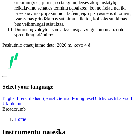
siekimui (visų pirma, iki taikytinų teisės aktų nustatytų
reikalavimų senaties terminų pabaigos), bet ne ilgiau nei iki
prieštaravimo pripažinimo. Tačiau jeigu jūsų asmens duomenų
tvarkymas grindžiamas sutikimu – iki tol, kol toks sutikimas
bus veiksmingai atšauktas.
Duomenų valdytojas netaikys jūsų atžvilgiu automatizuoto
sprendimų priėmimo.
Paskutinio atnaujinimo data: 2026 m. kovo 4 d.
Select your language
English
French
Italian
Spanish
German
Portuguese
Dutch
Czech
Latvian
L
Ukrainian
Breadcrumb
Home
Instrumentų paieška