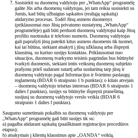
Susisiekti su duomenų valdytoju per „WhatsApp“ programėlę
galite Jūs arba duomenų valdytojas, jei tam reikia susisiekti su
Jumis, kad būtų užbaigtas sąskaitos (realiąją sąskaitą)
atidarymo procesas. Todėl Jūsų asmens duomenys
(priklausomai nuo Jūsų privatumo nustatymų „WhatsApp“
programėlėje) gali būti perduoti duomenų valdytojui kaip Jūsų
profilio nuotrauka ir telefono numeris. Duomenų valdytojas
gali paprašyti jūsų pateikti kitus asmens duomenis tik tuomet,
kai tai būtina, siekiant atsakyti į jūsų užklausą arba išspręsti
klausimą, su kuriuo susijęs kontaktas. Priklausomai nuo
situacijos, duomenų tvarkymo teisinis pagrindas bus būtinybė
tvarkyti duomenis, siekiant imtis veiksmų duomenų subjekto
prašymu prieš sudarant sutartį arba susitarimą tarp jūsų ir
duomenų valdytojo pagal Informacijos ir švietimo paslaugų
reglamentą (BDAR 6 straipsnio 1 b punktas); o kitais atvejais
– duomenų valdytojo teisėtas interesas (BDAR 6 straipsnio 1
dalies f punktas), susijęs su būtinybe išspręsti pranešimą,
susijusį su duomenų valdytojo verslo veikla (BDAR 6
straipsnio 1 dalies f punktas).
Saugumo sumetimais pokalbis su duomenų valdytoju per
„WhatsApp“ programėlę gali būti susijęs tik su:
a) pagalba atidarant sąskaitą (paaiškinant registracijos procedūros
etapus);
b) atsakymais į klientų klausimus apie „OANDA“ veiklą.