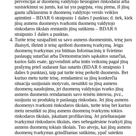
prevencijai ar duomenų valdytojo tiesioginei rinkodarai arba
susisiekimui su jumis, kai tai yra pagrįsta, visų pirma, iš jūsų
gautu užklausimu ir duomenų valdytojo verslo veiklos
apimtimi – BDAR 6 straipsnio 1 dalies f punktas; d. tiek, kiek
jūsų asmens duomenys tvarkomi duomenų valdytojo
rinkodaros tikslais remiantis jūsų sutikimu – BDAR 6
straipsnio 1 dalies a punktas.
Turite teisę susipažinti su savo asmens duomenimis, teisę juos
ištaisyti, ištrinti ir teisę apriboti duomenų tvarkymą. Jeigu
duomenų tvarkymas yra būtinas Informacinių ir švietimo
paslaugų sutarčiai arba Demonstracinės sąskaitos sutarčiai,
kurios šalis esate, įgyvendinti arba imtis veiksmų pagal jūsų
prašymą prieš sudarant šias sutartis (BDAR 6 straipsnio 1
dalies b punktas), taip pat turite teisę perkelti duomenis. Bet
kuriuo metu turite teisę, remdamiesi su jūsų konkrečia
situacija susijusiais motyvais, nesutikti su jūsų asmens
duomenų naudojimu, jei duomenų valdytojas tvarko jūsų
asmens duomenis remdamasis savo teisėtu interesu, pvz.,
susijusiu su produktų ir paslaugų rinkodara. Jei jūsų asmens
duomenys tvarkomi rinkodaros tikslais, turite teisę bet kuriuo
metu nesutikti su jūsų asmens duomenų tvarkymu tokios
rinkodaros tikslais, įskaitant profiliavimą. Jei prieštaraujate
tvarkymui rinkodaros tikslais, mes nebegalėsime tvarkyti jūsų
asmens duomenų tokiais tikslais. Tuo atveju, kai jūsų asmens
duomenų tvarkymas grindžiamas sutikimu, ypač suteiktu