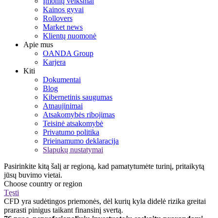
Įmonių veiksmai
Kainos gyvai
Rollovers
Market news
Klientų nuomonė
Apie mus
OANDA Group
Karjera
Kiti
Dokumentai
Blog
Kibernetinis saugumas
Atnaujinimai
Atsakomybės ribojimas
Teisinė atsakomybė
Privatumo politika
Prieinamumo deklaracija
Slapukų nustatymai
Pasirinkite kitą šalį ar regioną, kad pamatytumėte turinį, pritaikytą
jūsų buvimo vietai.
Choose country or region
Tęsti
CFD yra sudėtingos priemonės, dėl kurių kyla didelė rizika greitai
prarasti pinigus taikant finansinį svertą.