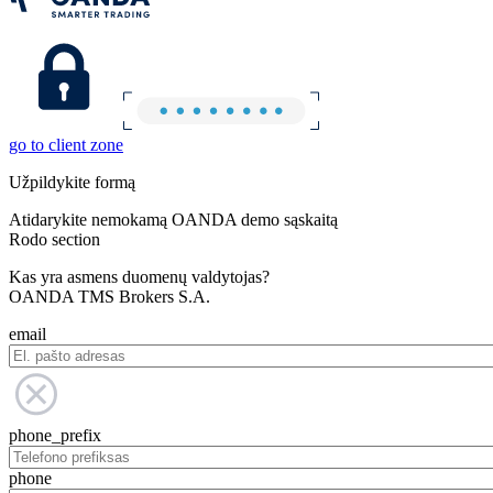
go to client zone
Užpildykite formą
Atidarykite nemokamą OANDA demo sąskaitą
Rodo section
Kas yra asmens duomenų valdytojas?
OANDA TMS Brokers S.A.
email
phone_prefix
phone