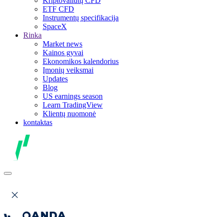
Kriptovaliutų CFD
ETF CFD
Instrumentų specifikacija
SpaceX
Rinka
Market news
Kainos gyvai
Ekonomikos kalendorius
Įmonių veiksmai
Updates
Blog
US earnings season
Learn TradingView
Klientų nuomonė
kontaktas