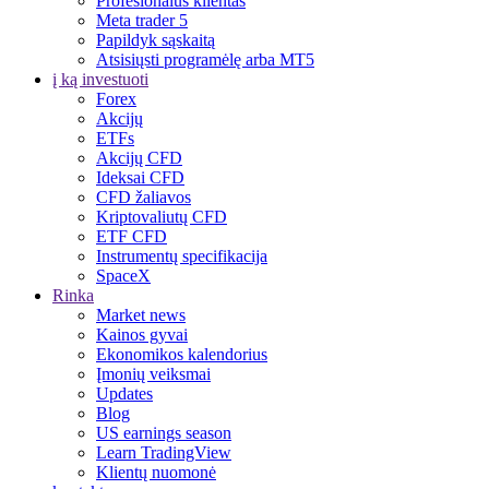
Profesionalus klientas
Meta trader 5
Papildyk sąskaitą
Atsisiųsti programėlę arba MT5
į ką investuoti
Forex
Akcijų
ETFs
Akcijų CFD
Ideksai CFD
CFD žaliavos
Kriptovaliutų CFD
ETF CFD
Instrumentų specifikacija
SpaceX
Rinka
Market news
Kainos gyvai
Ekonomikos kalendorius
Įmonių veiksmai
Updates
Blog
US earnings season
Learn TradingView
Klientų nuomonė