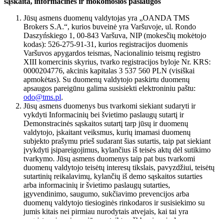
sąskaita, informacinės ir mokomosios paslaugos
Jūsų asmens duomenų valdytojas yra „OANDA TMS
Brokers S.A.“, kurios buveinė yra Varšuvoje, ul. Rondo
Daszyńskiego 1, 00-843 Varšuva, NIP (mokesčių mokėtojo
kodas): 526-275-91-31, kurios registracijos duomenis
Varšuvos apygardos teismas, Nacionalinio teismų registro
XIII komercinis skyrius, tvarko registracijos byloje Nr. KRS:
0000204776, akcinis kapitalas 3 537 560 PLN (visiškai
apmokėtas). Su duomenų valdytojo paskirtu duomenų
apsaugos pareigūnu galima susisiekti elektroniniu paštu:
odo@tms.pl
.
Jūsų asmens duomenys bus tvarkomi siekiant sudaryti ir
vykdyti Informacinių bei švietimo paslaugų sutartį ir
Demonstracinės sąskaitos sutartį tarp jūsų ir duomenų
valdytojo, įskaitant veiksmus, kurių imamasi duomenų
subjekto prašymu prieš sudarant šias sutartis, taip pat siekiant
įvykdyti įsipareigojimus, kylančius iš teisės aktų dėl sutikimo
tvarkymo. Jūsų asmens duomenys taip pat bus tvarkomi
duomenų valdytojo teisėtų interesų tikslais, pavyzdžiui, teisėtų
sutartinių reikalavimų, kylančių iš demo sąskaitos sutarties
arba informacinių ir švietimo paslaugų sutarties,
įgyvendinimo, saugumo, sukčiavimo prevencijos arba
duomenų valdytojo tiesioginės rinkodaros ir susisiekimo su
jumis kitais nei pirmiau nurodytais atvejais, kai tai yra