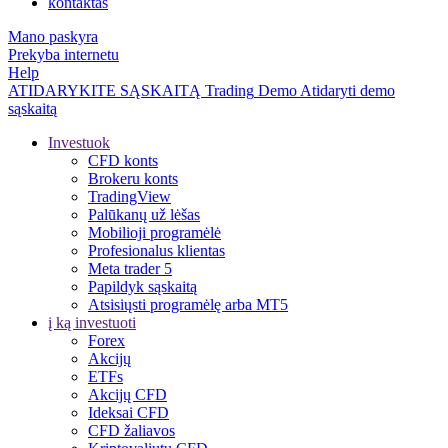
kontaktas
Mano paskyra
Prekyba internetu
Help
ATIDARYKITE SĄSKAITĄ
Trading
Demo
Atidaryti demo
sąskaitą
Investuok
CFD konts
Brokeru konts
TradingView
Palūkanų už lėšas
Mobilioji programėlė
Profesionalus klientas
Meta trader 5
Papildyk sąskaitą
Atsisiųsti programėlę arba MT5
į ką investuoti
Forex
Akcijų
ETFs
Akcijų CFD
Ideksai CFD
CFD žaliavos