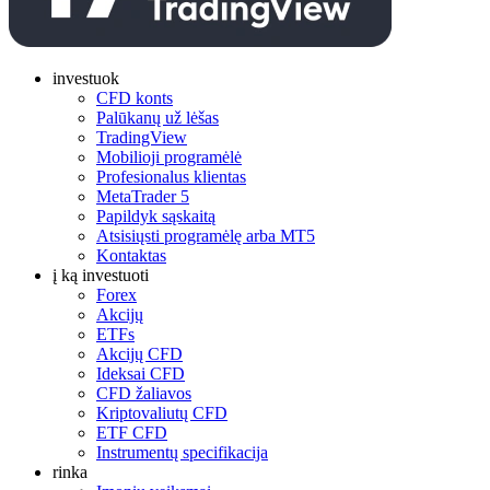
investuok
CFD konts
Palūkanų už lėšas
TradingView
Mobilioji programėlė
Profesionalus klientas
MetaTrader 5
Papildyk sąskaitą
Atsisiųsti programėlę arba MT5
Kontaktas
į ką investuoti
Forex
Akcijų
ETFs
Akcijų CFD
Ideksai CFD
CFD žaliavos
Kriptovaliutų CFD
ETF CFD
Instrumentų specifikacija
rinka