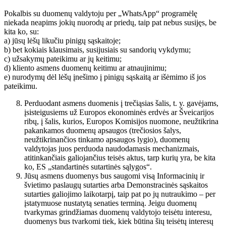
Pokalbis su duomenų valdytoju per „WhatsApp“ programėlę
niekada neapims jokių nuorodų ar priedų, taip pat nebus susijęs, be
kita ko, su:
a) jūsų lėšų likučiu pinigų sąskaitoje;
b) bet kokiais klausimais, susijusiais su sandorių vykdymu;
c) užsakymų pateikimu ar jų keitimu;
d) kliento asmens duomenų keitimu ar atnaujinimu;
e) nurodymų dėl lėšų įnešimo į pinigų sąskaitą ar išėmimo iš jos
pateikimu.
Perduodant asmens duomenis į trečiąsias šalis, t. y. gavėjams,
įsisteigusiems už Europos ekonominės erdvės ar Šveicarijos
ribų, į šalis, kurios, Europos Komisijos nuomone, neužtikrina
pakankamos duomenų apsaugos (trečiosios šalys,
neužtikrinančios tinkamo apsaugos lygio), duomenų
valdytojas juos perduoda naudodamasis mechanizmais,
atitinkančiais galiojančius teisės aktus, tarp kurių yra, be kita
ko, ES „standartinės sutartinės sąlygos“.
Jūsų asmens duomenys bus saugomi visą Informacinių ir
švietimo paslaugų sutarties arba Demonstracinės sąskaitos
sutarties galiojimo laikotarpį, taip pat po jų nutraukimo – per
įstatymuose nustatytą senaties terminą. Jeigu duomenų
tvarkymas grindžiamas duomenų valdytojo teisėtu interesu,
duomenys bus tvarkomi tiek, kiek būtina šių teisėtų interesų