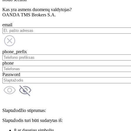
Kas yra asmens duomenų valdytojas?
OANDA TMS Brokers S.A.
email
phone_prefix
phone
Password
Slaptažodžio stiprumas:
Slaptažodis turi būti sudarytas iš:
8 ar daugiau simbolių