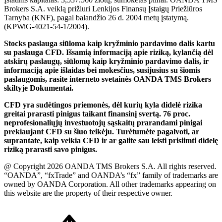
Brokers S.A. veiklą prižiuri Lenkijos Finansų Įstaigų Priežiūros
Tarnyba (KNF), pagal balandžio 26 d. 2004 metų įstatymą.
(KPWiG-4021-54-1/2004).
Stocks paslauga siūloma kaip kryžminio pardavimo dalis kartu
su paslauga CFD. Išsamią informaciją apie riziką, kylančią dėl
atskirų paslaugų, siūlomų kaip kryžminio pardavimo dalis, ir
informaciją apie išlaidas bei mokesčius, susijusius su šiomis
paslaugomis, rasite interneto svetainės OANDA TMS Brokers
skiltyje Dokumentai.
CFD yra sudėtingos priemonės, dėl kurių kyla didelė rizika
greitai prarasti pinigus taikant finansinį svertą. 76 proc.
neprofesionaliųjų investuotojų sąskaitų prarandami pinigai
prekiaujant CFD su šiuo teikėju. Turėtumėte pagalvoti, ar
suprantate, kaip veikia CFD ir ar galite sau leisti prisiimti didelę
riziką prarasti savo pinigus.
@ Copyright 2026 OANDA TMS Brokers S.A. All rights reserved.
“OANDA”, “fxTrade” and OANDA’s “fx” family of trademarks are
owned by OANDA Corporation. All other trademarks appearing on
this website are the property of their respective owner.