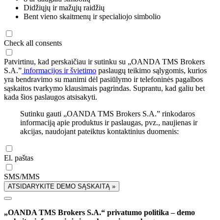
Didžiųjų ir mažųjų raidžių
Bent vieno skaitmenų ir specialiojo simbolio
Check all consents
Patvirtinu, kad perskaičiau ir sutinku su „OANDA TMS Brokers
S.A.”
informacijos ir švietimo
paslaugų teikimo sąlygomis, kurios
yra bendravimo su manimi dėl pasiūlymo ir telefoninės pagalbos
sąskaitos tvarkymo klausimais pagrindas. Suprantu, kad galiu bet
kada šios paslaugos atsisakyti.
Sutinku gauti „OANDA TMS Brokers S.A.” rinkodaros
informaciją apie produktus ir paslaugas, pvz., naujienas ir
akcijas, naudojant pateiktus kontaktinius duomenis:
El. paštas
SMS/MMS
ATSIDARYKITE DEMO SĄSKAITĄ »
„OANDA TMS Brokers S.A.“ privatumo politika – demo