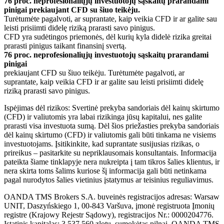
76 proc. neprofesionaliųjų investuotojų sąskaitų prarandami
pinigai prekiaujant CFD su šiuo teikėju.
Turėtumėte pagalvoti, ar suprantate, kaip veikia CFD ir ar galite sau
leisti prisiimti didelę riziką prarasti savo pinigus.
CFD yra sudėtingos priemonės, dėl kurių kyla didelė rizika greitai
prarasti pinigus taikant finansinį svertą.
76 proc. neprofesionaliųjų investuotojų sąskaitų prarandami
pinigai
prekiaujant CFD su šiuo teikėju. Turėtumėte pagalvoti, ar
suprantate, kaip veikia CFD ir ar galite sau leisti prisiimti didelę
riziką prarasti savo pinigus.
Ispėjimas dėl rizikos: Svertinė prekyba sandoriais dėl kainų skirtumo
(CFD) ir valiutomis yra labai rizikinga jūsų kapitalui, nes galite
prarasti visa investuota sumą. Dėl šios priežasties prekyba sandoriais
dėl kainų skirtumo (CFD) ir valiutomis gali būti tinkama ne visiems
investuotojams. Įsitikinkite, kad suprantate susijusias rizikas, o
prireikus – pasitarkite su nepriklausomais konsultantais. Informacija
pateikta šiame tinklapyje nera nukreipta į tam tikros šalies klientus, ir
nera skirta toms šalims kuriose šį informacija gali būti netinkama
pagal nurodytos šalies vietinius įstatymus ar teisinius reguliavimus.
OANDA TMS Brokers S.A. buveinės registracijos adresas: Warsaw
UNIT, Daszyńskiego 1, 00-843 Varšuva, įmonė registruota Įmonių
registre (Krajowy Rejestr Sądowy), registracijos Nr.: 0000204776.
Įstatinis kapitalas: 3,537.560 zlotų, sumokėtas pilnai. OANDA TMS