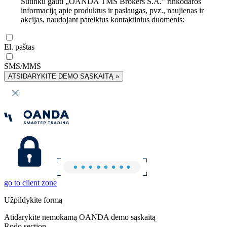
Sutinku gauti „OANDA TMS Brokers S.A.” rinkodaros
informaciją apie produktus ir paslaugas, pvz., naujienas ir
akcijas, naudojant pateiktus kontaktinius duomenis:
El. paštas
SMS/MMS
ATSIDARYKITE DEMO SĄSKAITĄ »
go to client zone
Užpildykite formą
Atidarykite nemokamą OANDA demo sąskaitą
Rodo section