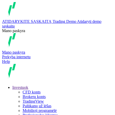
ATIDARYKITE SĄSKAITĄ
Trading
Demo
Atidaryti demo
sąskaitą
Mano paskyra
Mano paskyra
Prekyba internetu
Help
Investuok
CFD konts
Brokeru konts
TradingView
Palūkanų už lėšas
Mobilioji programėlė