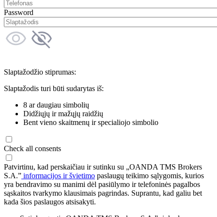
Password
Slaptažodžio stiprumas:
Slaptažodis turi būti sudarytas iš:
8 ar daugiau simbolių
Didžiųjų ir mažųjų raidžių
Bent vieno skaitmenų ir specialiojo simbolio
Check all consents
Patvirtinu, kad perskaičiau ir sutinku su „OANDA TMS Brokers
S.A.”
informacijos ir švietimo
paslaugų teikimo sąlygomis, kurios
yra bendravimo su manimi dėl pasiūlymo ir telefoninės pagalbos
sąskaitos tvarkymo klausimais pagrindas. Suprantu, kad galiu bet
kada šios paslaugos atsisakyti.