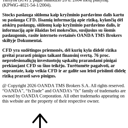
(KPWiG-4021-54-1/2004).
Stocks paslauga siūloma kaip kryžminio pardavimo dalis kartu
su paslauga CFD. Išsamią informaciją apie riziką, kylančią dėl
atskirų paslaugų, siūlomų kaip kryžminio pardavimo dalis, ir
informaciją apie išlaidas bei mokesčius, susijusius su šiomis
paslaugomis, rasite interneto svetainės OANDA TMS Brokers
skiltyje Dokumentai.
CFD yra sudėtingos priemonės, dėl kurių kyla didelė rizika
greitai prarasti pinigus taikant finansinį svertą. 76 proc.
neprofesionaliųjų investuotojų sąskaitų prarandami pinigai
prekiaujant CFD su šiuo teikėju. Turėtumėte pagalvoti, ar
suprantate, kaip veikia CFD ir ar galite sau leisti prisiimti didelę
riziką prarasti savo pinigus.
@ Copyright 2026 OANDA TMS Brokers S.A. All rights reserved.
“OANDA”, “fxTrade” and OANDA’s “fx” family of trademarks are
owned by OANDA Corporation. All other trademarks appearing on
this website are the property of their respective owner.