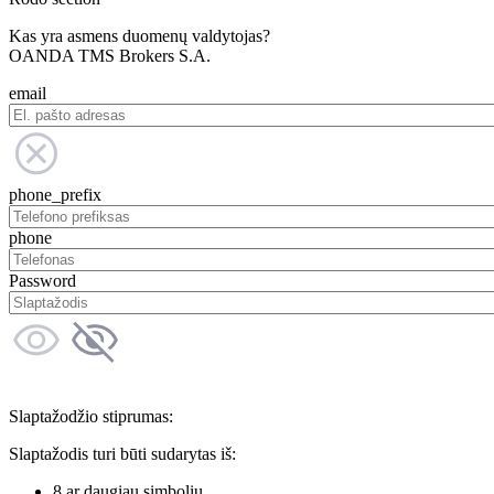
Kas yra asmens duomenų valdytojas?
OANDA TMS Brokers S.A.
email
phone_prefix
phone
Password
Slaptažodžio stiprumas:
Slaptažodis turi būti sudarytas iš:
8 ar daugiau simbolių