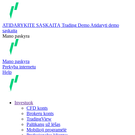
ATIDARYKITE SĄSKAITĄ
Trading
Demo
Atidaryti demo
sąskaitą
Mano paskyra
Mano paskyra
Prekyba internetu
Help
Investuok
CFD konts
Brokeru konts
TradingView
Palūkanų už lėšas
Mobilioji programėlė