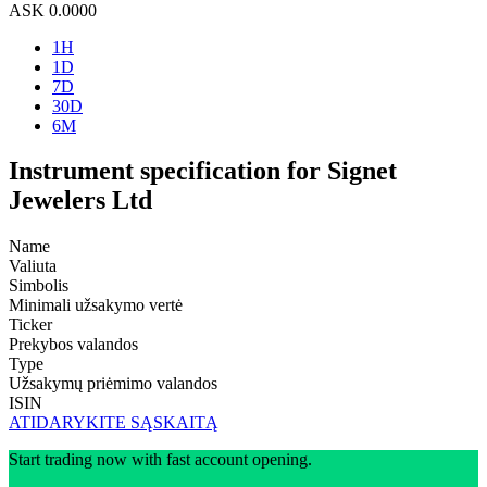
ASK
0.0000
1H
1D
7D
30D
6M
Instrument specification for Signet
Jewelers Ltd
Name
Valiuta
Simbolis
Minimali užsakymo vertė
Ticker
Prekybos valandos
Type
Užsakymų priėmimo valandos
ISIN
ATIDARYKITE SĄSKAITĄ
Start trading now with fast account opening.