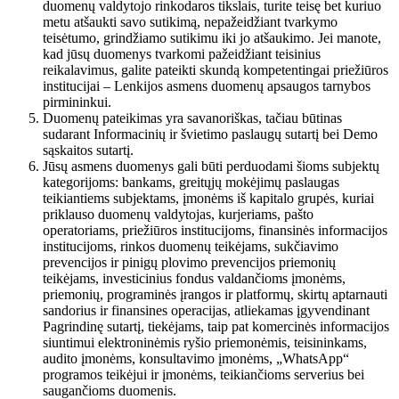
duomenų valdytojo rinkodaros tikslais, turite teisę bet kuriuo
metu atšaukti savo sutikimą, nepažeidžiant tvarkymo
teisėtumo, grindžiamo sutikimu iki jo atšaukimo. Jei manote,
kad jūsų duomenys tvarkomi pažeidžiant teisinius
reikalavimus, galite pateikti skundą kompetentingai priežiūros
institucijai – Lenkijos asmens duomenų apsaugos tarnybos
pirmininkui.
Duomenų pateikimas yra savanoriškas, tačiau būtinas
sudarant Informacinių ir švietimo paslaugų sutartį bei Demo
sąskaitos sutartį.
Jūsų asmens duomenys gali būti perduodami šioms subjektų
kategorijoms: bankams, greitųjų mokėjimų paslaugas
teikiantiems subjektams, įmonėms iš kapitalo grupės, kuriai
priklauso duomenų valdytojas, kurjeriams, pašto
operatoriams, priežiūros institucijoms, finansinės informacijos
institucijoms, rinkos duomenų teikėjams, sukčiavimo
prevencijos ir pinigų plovimo prevencijos priemonių
teikėjams, investicinius fondus valdančioms įmonėms,
priemonių, programinės įrangos ir platformų, skirtų aptarnauti
sandorius ir finansines operacijas, atliekamas įgyvendinant
Pagrindinę sutartį, tiekėjams, taip pat komercinės informacijos
siuntimui elektroninėmis ryšio priemonėmis, teisininkams,
audito įmonėms, konsultavimo įmonėms, „WhatsApp“
programos teikėjui ir įmonėms, teikiančioms serverius bei
saugančioms duomenis.