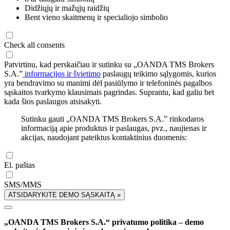
Didžiųjų ir mažųjų raidžių
Bent vieno skaitmenų ir specialiojo simbolio
Check all consents
Patvirtinu, kad perskaičiau ir sutinku su „OANDA TMS Brokers
S.A.”
informacijos ir švietimo
paslaugų teikimo sąlygomis, kurios
yra bendravimo su manimi dėl pasiūlymo ir telefoninės pagalbos
sąskaitos tvarkymo klausimais pagrindas. Suprantu, kad galiu bet
kada šios paslaugos atsisakyti.
Sutinku gauti „OANDA TMS Brokers S.A.” rinkodaros
informaciją apie produktus ir paslaugas, pvz., naujienas ir
akcijas, naudojant pateiktus kontaktinius duomenis:
El. paštas
SMS/MMS
ATSIDARYKITE DEMO SĄSKAITĄ »
„OANDA TMS Brokers S.A.“ privatumo politika – demo