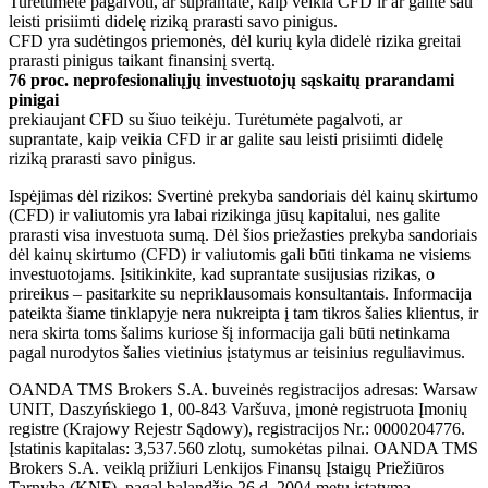
Turėtumėte pagalvoti, ar suprantate, kaip veikia CFD ir ar galite sau
leisti prisiimti didelę riziką prarasti savo pinigus.
CFD yra sudėtingos priemonės, dėl kurių kyla didelė rizika greitai
prarasti pinigus taikant finansinį svertą.
76 proc. neprofesionaliųjų investuotojų sąskaitų prarandami
pinigai
prekiaujant CFD su šiuo teikėju. Turėtumėte pagalvoti, ar
suprantate, kaip veikia CFD ir ar galite sau leisti prisiimti didelę
riziką prarasti savo pinigus.
Ispėjimas dėl rizikos: Svertinė prekyba sandoriais dėl kainų skirtumo
(CFD) ir valiutomis yra labai rizikinga jūsų kapitalui, nes galite
prarasti visa investuota sumą. Dėl šios priežasties prekyba sandoriais
dėl kainų skirtumo (CFD) ir valiutomis gali būti tinkama ne visiems
investuotojams. Įsitikinkite, kad suprantate susijusias rizikas, o
prireikus – pasitarkite su nepriklausomais konsultantais. Informacija
pateikta šiame tinklapyje nera nukreipta į tam tikros šalies klientus, ir
nera skirta toms šalims kuriose šį informacija gali būti netinkama
pagal nurodytos šalies vietinius įstatymus ar teisinius reguliavimus.
OANDA TMS Brokers S.A. buveinės registracijos adresas: Warsaw
UNIT, Daszyńskiego 1, 00-843 Varšuva, įmonė registruota Įmonių
registre (Krajowy Rejestr Sądowy), registracijos Nr.: 0000204776.
Įstatinis kapitalas: 3,537.560 zlotų, sumokėtas pilnai. OANDA TMS
Brokers S.A. veiklą prižiuri Lenkijos Finansų Įstaigų Priežiūros
Tarnyba (KNF), pagal balandžio 26 d. 2004 metų įstatymą.