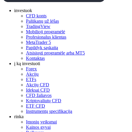
investuok
CFD konts
Palūkanų už lėšas
TradingView
Mobilioji programėlė
Profesionalus klientas
MetaTrader 5
Papildyk sąskaitą
Atsisiųsti programėlę arba MT5
Kontaktas
į ką investuoti
Forex
Akcijų
ETFs
Akcijų CFD
Ideksai CFD
CFD žaliavos
Kriptovaliutų CFD
ETF CFD
Instrumentų specifikacija
rinka
Įmonių veiksmai
Kainos gyvai