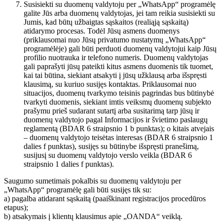
Susisiekti su duomenų valdytoju per „WhatsApp“ programėlę
galite Jūs arba duomenų valdytojas, jei tam reikia susisiekti su
Jumis, kad būtų užbaigtas sąskaitos (realiąją sąskaitą)
atidarymo procesas. Todėl Jūsų asmens duomenys
(priklausomai nuo Jūsų privatumo nustatymų „WhatsApp“
programėlėje) gali būti perduoti duomenų valdytojui kaip Jūsų
profilio nuotrauka ir telefono numeris. Duomenų valdytojas
gali paprašyti jūsų pateikti kitus asmens duomenis tik tuomet,
kai tai būtina, siekiant atsakyti į jūsų užklausą arba išspręsti
klausimą, su kuriuo susijęs kontaktas. Priklausomai nuo
situacijos, duomenų tvarkymo teisinis pagrindas bus būtinybė
tvarkyti duomenis, siekiant imtis veiksmų duomenų subjekto
prašymu prieš sudarant sutartį arba susitarimą tarp jūsų ir
duomenų valdytojo pagal Informacijos ir švietimo paslaugų
reglamentą (BDAR 6 straipsnio 1 b punktas); o kitais atvejais
– duomenų valdytojo teisėtas interesas (BDAR 6 straipsnio 1
dalies f punktas), susijęs su būtinybe išspręsti pranešimą,
susijusį su duomenų valdytojo verslo veikla (BDAR 6
straipsnio 1 dalies f punktas).
Saugumo sumetimais pokalbis su duomenų valdytoju per
„WhatsApp“ programėlę gali būti susijęs tik su:
a) pagalba atidarant sąskaitą (paaiškinant registracijos procedūros
etapus);
b) atsakymais į klientų klausimus apie „OANDA“ veiklą.