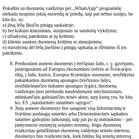
Pokalbis su duomenų valdytoju per „WhatsApp“ programėlę
niekada neapims jokių nuorodų ar priedų, taip pat nebus susijęs, be
kita ko, su:
a) jūsų lėšų likučiu pinigų sąskaitoje;
b) bet kokiais klausimais, susijusiais su sandorių vykdymu;
c) užsakymų pateikimu ar jų keitimu;
d) kliento asmens duomenų keitimu ar atnaujinimu;
e) nurodymų dėl lėšų įnešimo į pinigų sąskaitą ar išėmimo iš jos
pateikimu.
Perduodant asmens duomenis į trečiąsias šalis, t. y. gavėjams,
įsisteigusiems už Europos ekonominės erdvės ar Šveicarijos
ribų, į šalis, kurios, Europos Komisijos nuomone, neužtikrina
pakankamos duomenų apsaugos (trečiosios šalys,
neužtikrinančios tinkamo apsaugos lygio), duomenų
valdytojas juos perduoda naudodamasis mechanizmais,
atitinkančiais galiojančius teisės aktus, tarp kurių yra, be kita
ko, ES „standartinės sutartinės sąlygos“.
Jūsų asmens duomenys bus saugomi visą Informacinių ir
švietimo paslaugų sutarties arba Demonstracinės sąskaitos
sutarties galiojimo laikotarpį, taip pat po jų nutraukimo – per
įstatymuose nustatytą senaties terminą. Jeigu duomenų
tvarkymas grindžiamas duomenų valdytojo teisėtu interesu,
duomenys bus tvarkomi tiek, kiek būtina šių teisėtų interesų