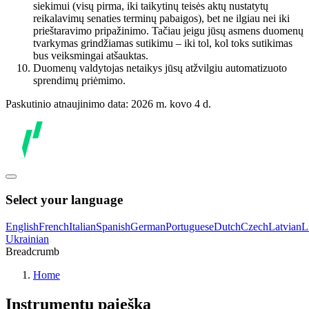
siekimui (visų pirma, iki taikytinų teisės aktų nustatytų
reikalavimų senaties terminų pabaigos), bet ne ilgiau nei iki
prieštaravimo pripažinimo. Tačiau jeigu jūsų asmens duomenų
tvarkymas grindžiamas sutikimu – iki tol, kol toks sutikimas
bus veiksmingai atšauktas.
Duomenų valdytojas netaikys jūsų atžvilgiu automatizuoto
sprendimų priėmimo.
Paskutinio atnaujinimo data: 2026 m. kovo 4 d.
Select your language
English
French
Italian
Spanish
German
Portuguese
Dutch
Czech
Latvian
L
Ukrainian
Breadcrumb
Home
Instrumentų paieška