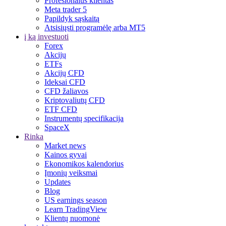
Profesionalus klientas
Meta trader 5
Papildyk sąskaitą
Atsisiųsti programėlę arba MT5
į ką investuoti
Forex
Akcijų
ETFs
Akcijų CFD
Ideksai CFD
CFD žaliavos
Kriptovaliutų CFD
ETF CFD
Instrumentų specifikacija
SpaceX
Rinka
Market news
Kainos gyvai
Ekonomikos kalendorius
Įmonių veiksmai
Updates
Blog
US earnings season
Learn TradingView
Klientų nuomonė