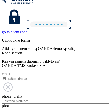
go to client zone
Užpildykite formą
Atidarykite nemokamą OANDA demo sąskaitą
Rodo section
Kas yra asmens duomenų valdytojas?
OANDA TMS Brokers S.A.
email
phone_prefix
phone