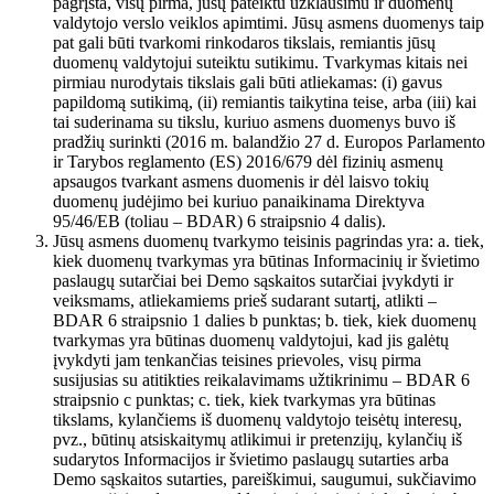
pagrįsta, visų pirma, jūsų pateiktu užklausimu ir duomenų
valdytojo verslo veiklos apimtimi. Jūsų asmens duomenys taip
pat gali būti tvarkomi rinkodaros tikslais, remiantis jūsų
duomenų valdytojui suteiktu sutikimu. Tvarkymas kitais nei
pirmiau nurodytais tikslais gali būti atliekamas: (i) gavus
papildomą sutikimą, (ii) remiantis taikytina teise, arba (iii) kai
tai suderinama su tikslu, kuriuo asmens duomenys buvo iš
pradžių surinkti (2016 m. balandžio 27 d. Europos Parlamento
ir Tarybos reglamento (ES) 2016/679 dėl fizinių asmenų
apsaugos tvarkant asmens duomenis ir dėl laisvo tokių
duomenų judėjimo bei kuriuo panaikinama Direktyva
95/46/EB (toliau – BDAR) 6 straipsnio 4 dalis).
Jūsų asmens duomenų tvarkymo teisinis pagrindas yra: a. tiek,
kiek duomenų tvarkymas yra būtinas Informacinių ir švietimo
paslaugų sutarčiai bei Demo sąskaitos sutarčiai įvykdyti ir
veiksmams, atliekamiems prieš sudarant sutartį, atlikti –
BDAR 6 straipsnio 1 dalies b punktas; b. tiek, kiek duomenų
tvarkymas yra būtinas duomenų valdytojui, kad jis galėtų
įvykdyti jam tenkančias teisines prievoles, visų pirma
susijusias su atitikties reikalavimams užtikrinimu – BDAR 6
straipsnio c punktas; c. tiek, kiek tvarkymas yra būtinas
tikslams, kylančiems iš duomenų valdytojo teisėtų interesų,
pvz., būtinų atsiskaitymų atlikimui ir pretenzijų, kylančių iš
sudarytos Informacijos ir švietimo paslaugų sutarties arba
Demo sąskaitos sutarties, pareiškimui, saugumui, sukčiavimo