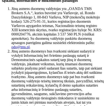
sąskaita, informacinės ir mokomosios paslaugos
Jūsų asmens duomenų valdytojas yra „OANDA TMS
Brokers S.A.“, kurios buveinė yra Varšuvoje, ul. Rondo
Daszyńskiego 1, 00-843 Varšuva, NIP (mokesčių mokėtojo
kodas): 526-275-91-31, kurios registracijos duomenis
Varšuvos apygardos teismas, Nacionalinio teismų registro
XIII komercinis skyrius, tvarko registracijos byloje Nr. KRS:
0000204776, akcinis kapitalas 3 537 560 PLN (visiškai
apmokėtas). Su duomenų valdytojo paskirtu duomenų
apsaugos pareigūnu galima susisiekti elektroniniu paštu:
odo@tms.pl
.
Jūsų asmens duomenys bus tvarkomi siekiant sudaryti ir
vykdyti Informacinių bei švietimo paslaugų sutartį ir
Demonstracinės sąskaitos sutartį tarp jūsų ir duomenų
valdytojo, įskaitant veiksmus, kurių imamasi duomenų
subjekto prašymu prieš sudarant šias sutartis, taip pat siekiant
įvykdyti įsipareigojimus, kylančius iš teisės aktų dėl sutikimo
tvarkymo. Jūsų asmens duomenys taip pat bus tvarkomi
duomenų valdytojo teisėtų interesų tikslais, pavyzdžiui, teisėtų
sutartinių reikalavimų, kylančių iš demo sąskaitos sutarties
arba informacinių ir švietimo paslaugų sutarties,
įgyvendinimo, saugumo, sukčiavimo prevencijos arba
duomenų valdytojo tiesioginės rinkodaros ir susisiekimo su
jumis kitais nei pirmiau nurodytais atvejais, kai tai yra