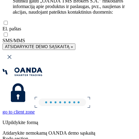
Sutinku gauti „OANDA TMS Brokers S.A.” rinkodaros
informaciją apie produktus ir paslaugas, pvz., naujienas ir
akcijas, naudojant pateiktus kontaktinius duomenis:
El. paštas
SMS/MMS
ATSIDARYKITE DEMO SĄSKAITĄ »
go to client zone
Užpildykite formą
Atidarykite nemokamą OANDA demo sąskaitą
Rodo section