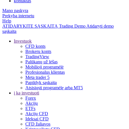
kontaktas
Mano paskyra
Prekyba internetu
Help
ATIDARYKITE SĄSKAITĄ
Trading
Demo
Atidaryti demo
sąskaitą
Investuok
CFD konts
Brokeru konts
TradingView
Palūkanų už lėšas
Mobilioji programėlė
Profesionalus klientas
Meta trader 5
Papildyk sąskaitą
Atsisiųsti programėlę arba MT5
į ką investuoti
Forex
Akcijų
ETFs
Akcijų CFD
Ideksai CFD
CFD žaliavos