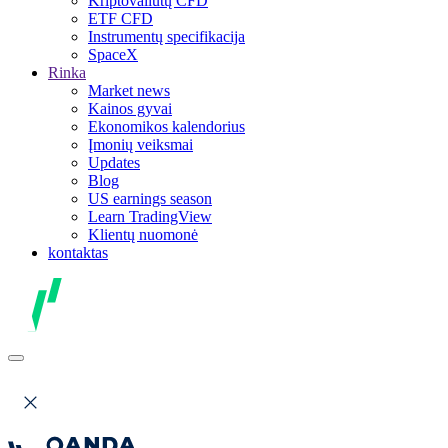
Kriptovaliutų CFD
ETF CFD
Instrumentų specifikacija
SpaceX
Rinka
Market news
Kainos gyvai
Ekonomikos kalendorius
Įmonių veiksmai
Updates
Blog
US earnings season
Learn TradingView
Klientų nuomonė
kontaktas