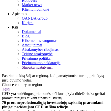
Rollovers
Market news
Klientų nuomonė
Apie mus
OANDA Group
Karjera
Kiti
Dokumentai
Blog
Kibernetinis saugumas
Atnaujinimai
Atsakomybės ribojimas
Teisinė atsakomybė
Privatumo politika
Prieinamumo deklaracija
Slapukų nustatymai
Pasirinkite kitą šalį ar regioną, kad pamatytumėte turinį, pritaikytą
jūsų buvimo vietai.
Choose country or region
Tęsti
CFD yra sudėtingos priemonės, dėl kurių kyla didelė rizika greitai
prarasti pinigus taikant finansinį svertą.
76 proc. neprofesionaliųjų investuotojų sąskaitų prarandami
pinigai prekiaujant CFD su šiuo teikėju.