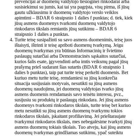
prevencijai ar duomenų valdytojo tiesioginei rinkodarai arba
susisiekimui su jumis, kai tai yra pagrįsta, visų pirma, iš jūsų
gautu užklausimu ir duomenų valdytojo verslo veiklos
apimtimi – BDAR 6 straipsnio 1 dalies f punktas; d. tiek, kiek
jūsų asmens duomenys tvarkomi duomenų valdytojo
rinkodaros tikslais remiantis jūsų sutikimu – BDAR 6
straipsnio 1 dalies a punktas.
Turite teisę susipažinti su savo asmens duomenimis, teisę juos
ištaisyti, ištrinti ir teisę apriboti duomenų tvarkymą. Jeigu
duomenų tvarkymas yra būtinas Informacinių ir švietimo
paslaugų sutarčiai arba Demonstracinės sąskaitos sutarčiai,
kurios šalis esate, įgyvendinti arba imtis veiksmų pagal jūsų
prašymą prieš sudarant šias sutartis (BDAR 6 straipsnio 1
dalies b punktas), taip pat turite teisę perkelti duomenis. Bet
kuriuo metu turite teisę, remdamiesi su jūsų konkrečia
situacija susijusiais motyvais, nesutikti su jūsų asmens
duomenų naudojimu, jei duomenų valdytojas tvarko jūsų
asmens duomenis remdamasis savo teisėtu interesu, pvz.,
susijusiu su produktų ir paslaugų rinkodara. Jei jūsų asmens
duomenys tvarkomi rinkodaros tikslais, turite teisę bet kuriuo
metu nesutikti su jūsų asmens duomenų tvarkymu tokios
rinkodaros tikslais, įskaitant profiliavimą. Jei prieštaraujate
tvarkymui rinkodaros tikslais, mes nebegalėsime tvarkyti jūsų
asmens duomenų tokiais tikslais. Tuo atveju, kai jūsų asmens
duomenų tvarkymas grindžiamas sutikimu, ypač suteiktu