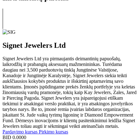
Signet Jewelers Ltd
Signet Jewelers Ltd yra pirmaujantis deimantinių papuošalų,
laikrodžių ir prabangių aksesuarų mažmenininkas. Turėdama
daugiau nei 3,500 parduotuvių tinklą Jungtinėse Valstijose,
Kanadoje ir Jungtinėje Karalystėje, Signet Jewelers siekia teikti
aukščiausios kokybės produktus ir išskirtinį aptarnavimą savo
klientams. Įmonės įspūdingame prekės ženklų portfelyje yra keletas
žinomiausių vardų pramonėje, tokių kaip Kay Jewelers, Zales, Jared
ir Piercing Pagoda. Signet Jewelers yra įsipareigojusi etiškam
tiekimui ir atsakingai verslo praktikai, ir yra atsakingos juvelyrikos
tarybos narys. Be to, įmonė remia įvairias labdaros organizacijas,
įskaitant St. Jude vaikų tyrimų ligoninę ir Diamond Empowerment
Fund. Dėmesys inovacijoms ir klientų pasitenkinimui leidžia Signet
Jewelers toliau augti ir sėkmingai veikti ateinančiais metais.
Pardavimo kursas
Pirkimo kursas
BID
0.0000