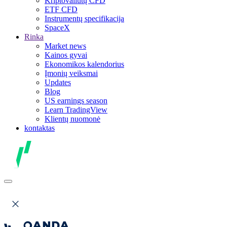
Kriptovaliutų CFD
ETF CFD
Instrumentų specifikacija
SpaceX
Rinka
Market news
Kainos gyvai
Ekonomikos kalendorius
Įmonių veiksmai
Updates
Blog
US earnings season
Learn TradingView
Klientų nuomonė
kontaktas