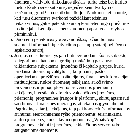
duomenų valdytojo rinkodaros tikslais, turite teisę bet kuriuo
metu atšaukti savo sutikimą, nepažeidžiant tvarkymo
teisėtumo, grindžiamo sutikimu iki jo atšaukimo. Jei manote,
kad jūsų duomenys tvarkomi pažeidžiant teisinius
reikalavimus, galite pateikti skundą kompetentingai priežiūros
institucijai – Lenkijos asmens duomenų apsaugos tarnybos
pirmininkui.
Duomenų pateikimas yra savanoriškas, tačiau būtinas
sudarant Informacinių ir švietimo paslaugų sutartį bei Demo
sąskaitos sutartį.
Jūsų asmens duomenys gali būti perduodami šioms subjektų
kategorijoms: bankams, greitųjų mokėjimų paslaugas
teikiantiems subjektams, įmonėms iš kapitalo grupės, kuriai
priklauso duomenų valdytojas, kurjeriams, pašto
operatoriams, priežiūros institucijoms, finansinės informacijos
institucijoms, rinkos duomenų teikėjams, sukčiavimo
prevencijos ir pinigų plovimo prevencijos priemonių
teikėjams, investicinius fondus valdančioms įmonėms,
priemonių, programinės įrangos ir platformų, skirtų aptarnauti
sandorius ir finansines operacijas, atliekamas įgyvendinant
Pagrindinę sutartį, tiekėjams, taip pat komercinės informacijos
siuntimui elektroninėmis ryšio priemonėmis, teisininkams,
audito įmonėms, konsultavimo įmonėms, „WhatsApp“
programos teikėjui ir įmonėms, teikiančioms serverius bei
saugančioms duomenis.