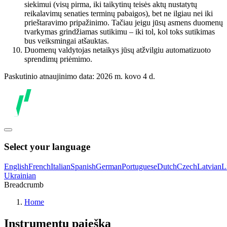
siekimui (visų pirma, iki taikytinų teisės aktų nustatytų
reikalavimų senaties terminų pabaigos), bet ne ilgiau nei iki
prieštaravimo pripažinimo. Tačiau jeigu jūsų asmens duomenų
tvarkymas grindžiamas sutikimu – iki tol, kol toks sutikimas
bus veiksmingai atšauktas.
Duomenų valdytojas netaikys jūsų atžvilgiu automatizuoto
sprendimų priėmimo.
Paskutinio atnaujinimo data: 2026 m. kovo 4 d.
Select your language
English
French
Italian
Spanish
German
Portuguese
Dutch
Czech
Latvian
L
Ukrainian
Breadcrumb
Home
Instrumentų paieška