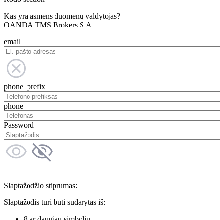
Kas yra asmens duomenų valdytojas?
OANDA TMS Brokers S.A.
email
phone_prefix
phone
Password
Slaptažodžio stiprumas:
Slaptažodis turi būti sudarytas iš:
8 ar daugiau simbolių