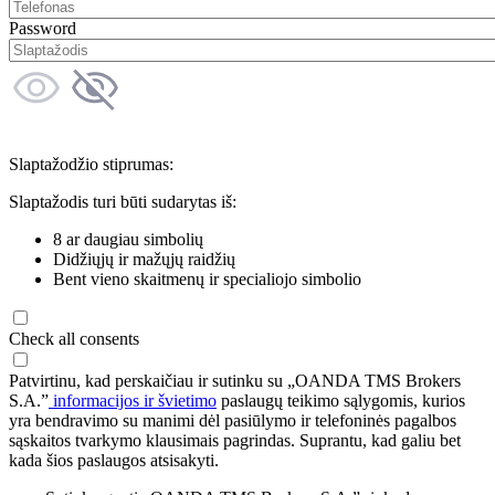
Password
Slaptažodžio stiprumas:
Slaptažodis turi būti sudarytas iš:
8 ar daugiau simbolių
Didžiųjų ir mažųjų raidžių
Bent vieno skaitmenų ir specialiojo simbolio
Check all consents
Patvirtinu, kad perskaičiau ir sutinku su „OANDA TMS Brokers
S.A.”
informacijos ir švietimo
paslaugų teikimo sąlygomis, kurios
yra bendravimo su manimi dėl pasiūlymo ir telefoninės pagalbos
sąskaitos tvarkymo klausimais pagrindas. Suprantu, kad galiu bet
kada šios paslaugos atsisakyti.