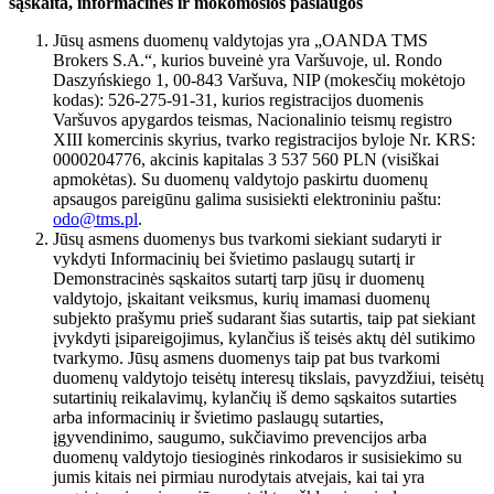
sąskaita, informacinės ir mokomosios paslaugos
Jūsų asmens duomenų valdytojas yra „OANDA TMS
Brokers S.A.“, kurios buveinė yra Varšuvoje, ul. Rondo
Daszyńskiego 1, 00-843 Varšuva, NIP (mokesčių mokėtojo
kodas): 526-275-91-31, kurios registracijos duomenis
Varšuvos apygardos teismas, Nacionalinio teismų registro
XIII komercinis skyrius, tvarko registracijos byloje Nr. KRS:
0000204776, akcinis kapitalas 3 537 560 PLN (visiškai
apmokėtas). Su duomenų valdytojo paskirtu duomenų
apsaugos pareigūnu galima susisiekti elektroniniu paštu:
odo@tms.pl
.
Jūsų asmens duomenys bus tvarkomi siekiant sudaryti ir
vykdyti Informacinių bei švietimo paslaugų sutartį ir
Demonstracinės sąskaitos sutartį tarp jūsų ir duomenų
valdytojo, įskaitant veiksmus, kurių imamasi duomenų
subjekto prašymu prieš sudarant šias sutartis, taip pat siekiant
įvykdyti įsipareigojimus, kylančius iš teisės aktų dėl sutikimo
tvarkymo. Jūsų asmens duomenys taip pat bus tvarkomi
duomenų valdytojo teisėtų interesų tikslais, pavyzdžiui, teisėtų
sutartinių reikalavimų, kylančių iš demo sąskaitos sutarties
arba informacinių ir švietimo paslaugų sutarties,
įgyvendinimo, saugumo, sukčiavimo prevencijos arba
duomenų valdytojo tiesioginės rinkodaros ir susisiekimo su
jumis kitais nei pirmiau nurodytais atvejais, kai tai yra