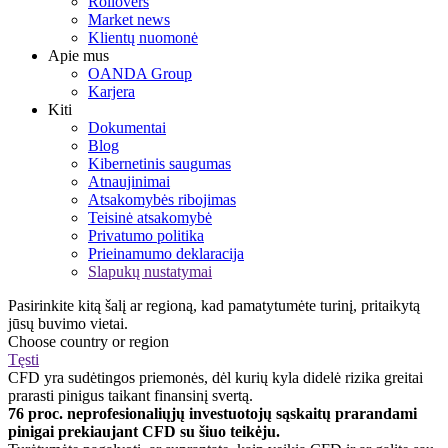
Rollovers
Market news
Klientų nuomonė
Apie mus
OANDA Group
Karjera
Kiti
Dokumentai
Blog
Kibernetinis saugumas
Atnaujinimai
Atsakomybės ribojimas
Teisinė atsakomybė
Privatumo politika
Prieinamumo deklaracija
Slapukų nustatymai
Pasirinkite kitą šalį ar regioną, kad pamatytumėte turinį, pritaikytą
jūsų buvimo vietai.
Choose country or region
Tęsti
CFD yra sudėtingos priemonės, dėl kurių kyla didelė rizika greitai
prarasti pinigus taikant finansinį svertą.
76 proc. neprofesionaliųjų investuotojų sąskaitų prarandami
pinigai prekiaujant CFD su šiuo teikėju.