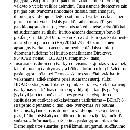
pagrįsta, visų pirma, jūsų pateiktu užklausimu ir duomenų
valdytojo verslo veiklos apimtimi. Jūsų asmens duomenys taip
pat gali būti tvarkomi rinkodaros tikslais, remiantis jūsų
duomenų valdytojui suteiktu sutikimu. Tvarkymas kitais nei
pirmiau nurodytais tikslais gali būti atliekamas: (i) gavus
papildomą sutikimą, (ii) remiantis taikytina teise, arba (iii) kai
tai suderinama su tikslu, kuriuo asmens duomenys buvo iš
pradžių surinkti (2016 m. balandžio 27 d. Europos Parlamento
ir Tarybos reglamento (ES) 2016/679 dėl fizinių asmenų
apsaugos tvarkant asmens duomenis ir dėl laisvo tokių
duomenų judėjimo bei kuriuo panaikinama Direktyva
95/46/EB (toliau – BDAR) 6 straipsnio 4 dalis).
Jūsų asmens duomenų tvarkymo teisinis pagrindas yra: a. tiek,
kiek duomenų tvarkymas yra būtinas Informacinių ir švietimo
paslaugų sutarčiai bei Demo sąskaitos sutarčiai įvykdyti ir
veiksmams, atliekamiems prieš sudarant sutartį, atlikti –
BDAR 6 straipsnio 1 dalies b punktas; b. tiek, kiek duomenų
tvarkymas yra būtinas duomenų valdytojui, kad jis galėtų
įvykdyti jam tenkančias teisines prievoles, visų pirma
susijusias su atitikties reikalavimams užtikrinimu – BDAR 6
straipsnio c punktas; c. tiek, kiek tvarkymas yra būtinas
tikslams, kylančiems iš duomenų valdytojo teisėtų interesų,
pvz., būtinų atsiskaitymų atlikimui ir pretenzijų, kylančių iš
sudarytos Informacijos ir švietimo paslaugų sutarties arba
Demo sąskaitos sutarties, pareiškimui, saugumui, sukčiavimo