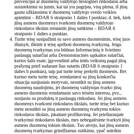
prevencijai ar duomenų valdytojo tiesioginei rinkodarai arba
susisiekimui su jumis, kai tai yra pagrįsta, visų pirma, iš jūsų
gautu užklausimu ir duomenų valdytojo verslo veiklos
apimtimi – BDAR 6 straipsnio 1 dalies f punktas; d. tiek, kiek
jūsų asmens duomenys tvarkomi duomenų valdytojo
rinkodaros tikslais remiantis jūsų sutikimu – BDAR 6
straipsnio 1 dalies a punktas.
Turite teisę susipažinti su savo asmens duomenimis, teisę juos
ištaisyti, ištrinti ir teisę apriboti duomenų tvarkymą. Jeigu
duomenų tvarkymas yra būtinas Informacinių ir švietimo
paslaugų sutarčiai arba Demonstracinės sąskaitos sutarčiai,
kurios šalis esate, įgyvendinti arba imtis veiksmų pagal jūsų
prašymą prieš sudarant šias sutartis (BDAR 6 straipsnio 1
dalies b punktas), taip pat turite teisę perkelti duomenis. Bet
kuriuo metu turite teisę, remdamiesi su jūsų konkrečia
situacija susijusiais motyvais, nesutikti su jūsų asmens
duomenų naudojimu, jei duomenų valdytojas tvarko jūsų
asmens duomenis remdamasis savo teisėtu interesu, pvz.,
susijusiu su produktų ir paslaugų rinkodara. Jei jūsų asmens
duomenys tvarkomi rinkodaros tikslais, turite teisę bet kuriuo
metu nesutikti su jūsų asmens duomenų tvarkymu tokios
rinkodaros tikslais, įskaitant profiliavimą. Jei prieštaraujate
tvarkymui rinkodaros tikslais, mes nebegalėsime tvarkyti jūsų
asmens duomenų tokiais tikslais. Tuo atveju, kai jūsų asmens
duomenų tvarkymas grindžiamas sutikimu, ypač suteiktu