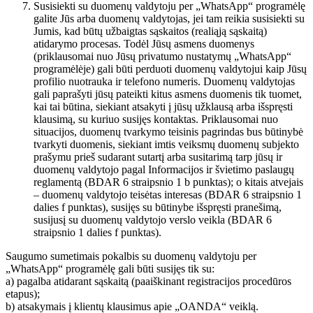
Susisiekti su duomenų valdytoju per „WhatsApp“ programėlę
galite Jūs arba duomenų valdytojas, jei tam reikia susisiekti su
Jumis, kad būtų užbaigtas sąskaitos (realiąją sąskaitą)
atidarymo procesas. Todėl Jūsų asmens duomenys
(priklausomai nuo Jūsų privatumo nustatymų „WhatsApp“
programėlėje) gali būti perduoti duomenų valdytojui kaip Jūsų
profilio nuotrauka ir telefono numeris. Duomenų valdytojas
gali paprašyti jūsų pateikti kitus asmens duomenis tik tuomet,
kai tai būtina, siekiant atsakyti į jūsų užklausą arba išspręsti
klausimą, su kuriuo susijęs kontaktas. Priklausomai nuo
situacijos, duomenų tvarkymo teisinis pagrindas bus būtinybė
tvarkyti duomenis, siekiant imtis veiksmų duomenų subjekto
prašymu prieš sudarant sutartį arba susitarimą tarp jūsų ir
duomenų valdytojo pagal Informacijos ir švietimo paslaugų
reglamentą (BDAR 6 straipsnio 1 b punktas); o kitais atvejais
– duomenų valdytojo teisėtas interesas (BDAR 6 straipsnio 1
dalies f punktas), susijęs su būtinybe išspręsti pranešimą,
susijusį su duomenų valdytojo verslo veikla (BDAR 6
straipsnio 1 dalies f punktas).
Saugumo sumetimais pokalbis su duomenų valdytoju per
„WhatsApp“ programėlę gali būti susijęs tik su:
a) pagalba atidarant sąskaitą (paaiškinant registracijos procedūros
etapus);
b) atsakymais į klientų klausimus apie „OANDA“ veiklą.