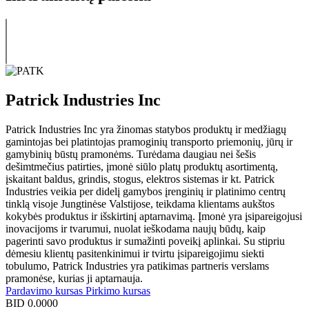
Patrick Industries Inc
Patrick Industries Inc yra žinomas statybos produktų ir medžiagų
gamintojas bei platintojas pramoginių transporto priemonių, jūrų ir
gamybinių būstų pramonėms. Turėdama daugiau nei šešis
dešimtmečius patirties, įmonė siūlo platų produktų asortimentą,
įskaitant baldus, grindis, stogus, elektros sistemas ir kt. Patrick
Industries veikia per didelį gamybos įrenginių ir platinimo centrų
tinklą visoje Jungtinėse Valstijose, teikdama klientams aukštos
kokybės produktus ir išskirtinį aptarnavimą. Įmonė yra įsipareigojusi
inovacijoms ir tvarumui, nuolat ieškodama naujų būdų, kaip
pagerinti savo produktus ir sumažinti poveikį aplinkai. Su stipriu
dėmesiu klientų pasitenkinimui ir tvirtu įsipareigojimu siekti
tobulumo, Patrick Industries yra patikimas partneris verslams
pramonėse, kurias ji aptarnauja.
Pardavimo kursas
Pirkimo kursas
BID
0.0000