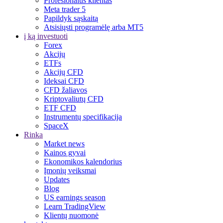
Profesionalus klientas
Meta trader 5
Papildyk sąskaitą
Atsisiųsti programėlę arba MT5
į ką investuoti
Forex
Akcijų
ETFs
Akcijų CFD
Ideksai CFD
CFD žaliavos
Kriptovaliutų CFD
ETF CFD
Instrumentų specifikacija
SpaceX
Rinka
Market news
Kainos gyvai
Ekonomikos kalendorius
Įmonių veiksmai
Updates
Blog
US earnings season
Learn TradingView
Klientų nuomonė