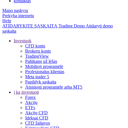
kontaktas
Mano paskyra
Prekyba internetu
Help
ATIDARYKITE SĄSKAITĄ
Trading
Demo
Atidaryti demo
sąskaitą
Investuok
CFD konts
Brokeru konts
TradingView
Palūkanų už lėšas
Mobilioji programėlė
Profesionalus klientas
Meta trader 5
Papildyk sąskaitą
Atsisiųsti programėlę arba MT5
į ką investuoti
Forex
Akcijų
ETFs
Akcijų CFD
Ideksai CFD
CFD žaliavos