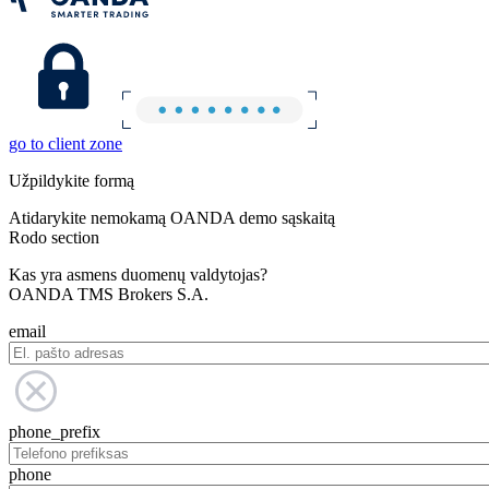
go to client zone
Užpildykite formą
Atidarykite nemokamą OANDA demo sąskaitą
Rodo section
Kas yra asmens duomenų valdytojas?
OANDA TMS Brokers S.A.
email
phone_prefix
phone