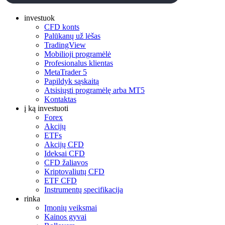
investuok
CFD konts
Palūkanų už lėšas
TradingView
Mobilioji programėlė
Profesionalus klientas
MetaTrader 5
Papildyk sąskaitą
Atsisiųsti programėlę arba MT5
Kontaktas
į ką investuoti
Forex
Akcijų
ETFs
Akcijų CFD
Ideksai CFD
CFD žaliavos
Kriptovaliutų CFD
ETF CFD
Instrumentų specifikacija
rinka
Įmonių veiksmai
Kainos gyvai