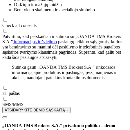
Didžiųjų ir mažųjų raidžių
Bent vieno skaitmenų ir specialiojo simbolio
Check all consents
Patvirtinu, kad perskaičiau ir sutinku su „OANDA TMS Brokers
S.A.”
informacijos ir švietimo
paslaugų teikimo sąlygomis, kurios
yra bendravimo su manimi dėl pasiūlymo ir telefoninės pagalbos
sąskaitos tvarkymo klausimais pagrindas. Suprantu, kad galiu bet
kada šios paslaugos atsisakyti.
Sutinku gauti „OANDA TMS Brokers S.A.” rinkodaros
informaciją apie produktus ir paslaugas, pvz., naujienas ir
akcijas, naudojant pateiktus kontaktinius duomenis:
El. paštas
SMS/MMS
ATSIDARYKITE DEMO SĄSKAITĄ »
„OANDA TMS Brokers S.A.“ privatumo politika – demo