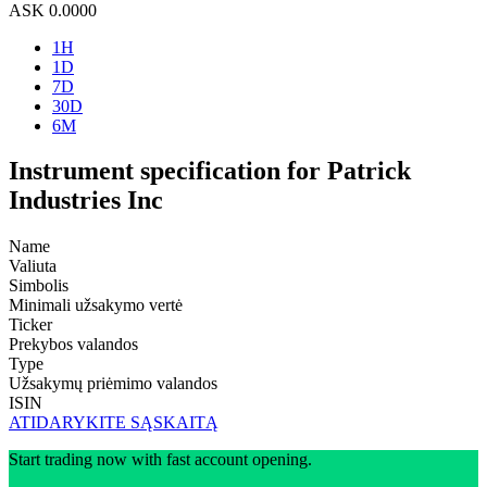
ASK
0.0000
1H
1D
7D
30D
6M
Instrument specification for Patrick
Industries Inc
Name
Valiuta
Simbolis
Minimali užsakymo vertė
Ticker
Prekybos valandos
Type
Užsakymų priėmimo valandos
ISIN
ATIDARYKITE SĄSKAITĄ
Start trading now with fast account opening.