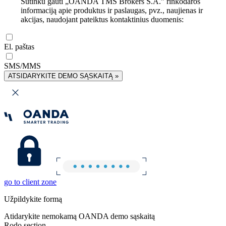
Sutinku gauti „OANDA TMS Brokers S.A.” rinkodaros
informaciją apie produktus ir paslaugas, pvz., naujienas ir
akcijas, naudojant pateiktus kontaktinius duomenis:
El. paštas
SMS/MMS
ATSIDARYKITE DEMO SĄSKAITĄ »
go to client zone
Užpildykite formą
Atidarykite nemokamą OANDA demo sąskaitą
Rodo section