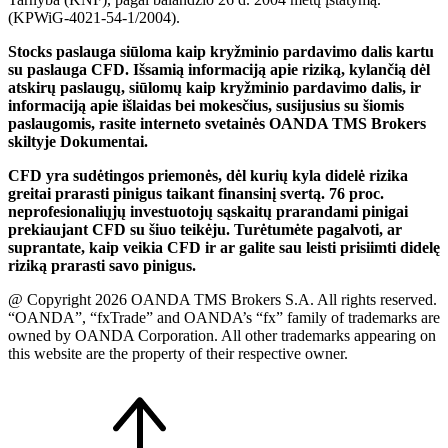
(KPWiG-4021-54-1/2004).
Stocks paslauga siūloma kaip kryžminio pardavimo dalis kartu
su paslauga CFD. Išsamią informaciją apie riziką, kylančią dėl
atskirų paslaugų, siūlomų kaip kryžminio pardavimo dalis, ir
informaciją apie išlaidas bei mokesčius, susijusius su šiomis
paslaugomis, rasite interneto svetainės OANDA TMS Brokers
skiltyje Dokumentai.
CFD yra sudėtingos priemonės, dėl kurių kyla didelė rizika
greitai prarasti pinigus taikant finansinį svertą. 76 proc.
neprofesionaliųjų investuotojų sąskaitų prarandami pinigai
prekiaujant CFD su šiuo teikėju. Turėtumėte pagalvoti, ar
suprantate, kaip veikia CFD ir ar galite sau leisti prisiimti didelę
riziką prarasti savo pinigus.
@ Copyright 2026 OANDA TMS Brokers S.A. All rights reserved.
“OANDA”, “fxTrade” and OANDA’s “fx” family of trademarks are
owned by OANDA Corporation. All other trademarks appearing on
this website are the property of their respective owner.