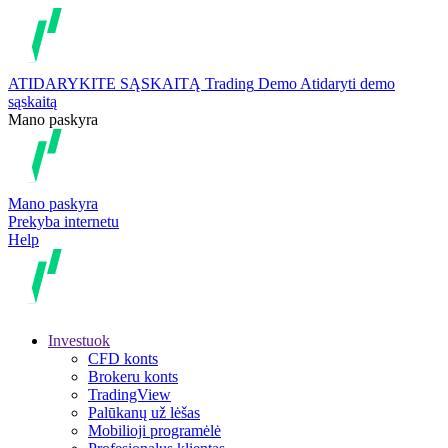
ATIDARYKITE SĄSKAITĄ
Trading
Demo
Atidaryti demo
sąskaitą
Mano paskyra
Mano paskyra
Prekyba internetu
Help
Investuok
CFD konts
Brokeru konts
TradingView
Palūkanų už lėšas
Mobilioji programėlė