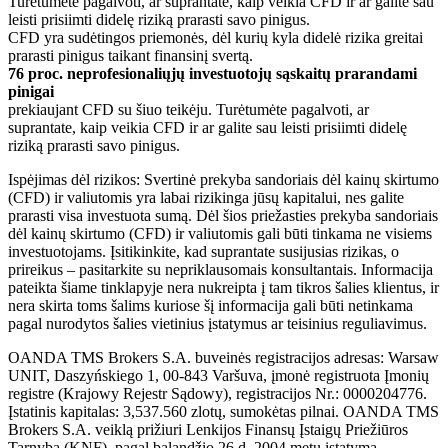
Turėtumėte pagalvoti, ar suprantate, kaip veikia CFD ir ar galite sau
leisti prisiimti didelę riziką prarasti savo pinigus.
CFD yra sudėtingos priemonės, dėl kurių kyla didelė rizika greitai
prarasti pinigus taikant finansinį svertą.
76 proc. neprofesionaliųjų investuotojų sąskaitų prarandami
pinigai
prekiaujant CFD su šiuo teikėju. Turėtumėte pagalvoti, ar
suprantate, kaip veikia CFD ir ar galite sau leisti prisiimti didelę
riziką prarasti savo pinigus.
Ispėjimas dėl rizikos: Svertinė prekyba sandoriais dėl kainų skirtumo
(CFD) ir valiutomis yra labai rizikinga jūsų kapitalui, nes galite
prarasti visa investuota sumą. Dėl šios priežasties prekyba sandoriais
dėl kainų skirtumo (CFD) ir valiutomis gali būti tinkama ne visiems
investuotojams. Įsitikinkite, kad suprantate susijusias rizikas, o
prireikus – pasitarkite su nepriklausomais konsultantais. Informacija
pateikta šiame tinklapyje nera nukreipta į tam tikros šalies klientus, ir
nera skirta toms šalims kuriose šį informacija gali būti netinkama
pagal nurodytos šalies vietinius įstatymus ar teisinius reguliavimus.
OANDA TMS Brokers S.A. buveinės registracijos adresas: Warsaw
UNIT, Daszyńskiego 1, 00-843 Varšuva, įmonė registruota Įmonių
registre (Krajowy Rejestr Sądowy), registracijos Nr.: 0000204776.
Įstatinis kapitalas: 3,537.560 zlotų, sumokėtas pilnai. OANDA TMS
Brokers S.A. veiklą prižiuri Lenkijos Finansų Įstaigų Priežiūros
Tarnyba (KNF), pagal balandžio 26 d. 2004 metų įstatymą.