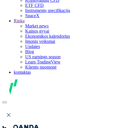
Kriptovaliutų CFD
ETF CFD
Instrumentų specifikacija
SpaceX
Rinka
Market news
Kainos gyvai
Ekonomikos kalendorius
Įmonių veiksmai
Updates
Blog
US earnings season
Learn TradingView
Klientų nuomonė
kontaktas