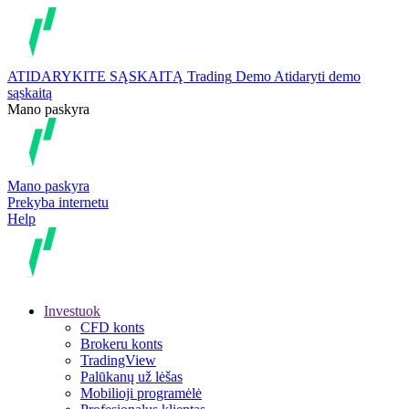
ATIDARYKITE SĄSKAITĄ
Trading
Demo
Atidaryti demo
sąskaitą
Mano paskyra
Mano paskyra
Prekyba internetu
Help
Investuok
CFD konts
Brokeru konts
TradingView
Palūkanų už lėšas
Mobilioji programėlė