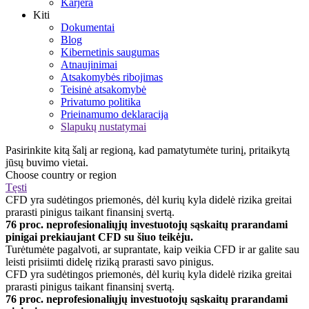
Karjera
Kiti
Dokumentai
Blog
Kibernetinis saugumas
Atnaujinimai
Atsakomybės ribojimas
Teisinė atsakomybė
Privatumo politika
Prieinamumo deklaracija
Slapukų nustatymai
Pasirinkite kitą šalį ar regioną, kad pamatytumėte turinį, pritaikytą
jūsų buvimo vietai.
Choose country or region
Tęsti
CFD yra sudėtingos priemonės, dėl kurių kyla didelė rizika greitai
prarasti pinigus taikant finansinį svertą.
76 proc. neprofesionaliųjų investuotojų sąskaitų prarandami
pinigai prekiaujant CFD su šiuo teikėju.
Turėtumėte pagalvoti, ar suprantate, kaip veikia CFD ir ar galite sau
leisti prisiimti didelę riziką prarasti savo pinigus.
CFD yra sudėtingos priemonės, dėl kurių kyla didelė rizika greitai
prarasti pinigus taikant finansinį svertą.
76 proc. neprofesionaliųjų investuotojų sąskaitų prarandami