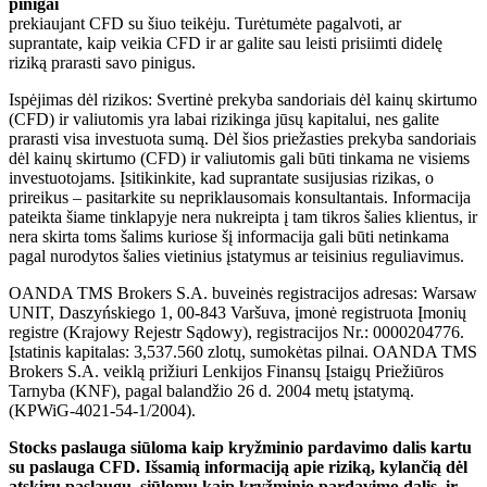
pinigai
prekiaujant CFD su šiuo teikėju. Turėtumėte pagalvoti, ar
suprantate, kaip veikia CFD ir ar galite sau leisti prisiimti didelę
riziką prarasti savo pinigus.
Ispėjimas dėl rizikos: Svertinė prekyba sandoriais dėl kainų skirtumo
(CFD) ir valiutomis yra labai rizikinga jūsų kapitalui, nes galite
prarasti visa investuota sumą. Dėl šios priežasties prekyba sandoriais
dėl kainų skirtumo (CFD) ir valiutomis gali būti tinkama ne visiems
investuotojams. Įsitikinkite, kad suprantate susijusias rizikas, o
prireikus – pasitarkite su nepriklausomais konsultantais. Informacija
pateikta šiame tinklapyje nera nukreipta į tam tikros šalies klientus, ir
nera skirta toms šalims kuriose šį informacija gali būti netinkama
pagal nurodytos šalies vietinius įstatymus ar teisinius reguliavimus.
OANDA TMS Brokers S.A. buveinės registracijos adresas: Warsaw
UNIT, Daszyńskiego 1, 00-843 Varšuva, įmonė registruota Įmonių
registre (Krajowy Rejestr Sądowy), registracijos Nr.: 0000204776.
Įstatinis kapitalas: 3,537.560 zlotų, sumokėtas pilnai. OANDA TMS
Brokers S.A. veiklą prižiuri Lenkijos Finansų Įstaigų Priežiūros
Tarnyba (KNF), pagal balandžio 26 d. 2004 metų įstatymą.
(KPWiG-4021-54-1/2004).
Stocks paslauga siūloma kaip kryžminio pardavimo dalis kartu
su paslauga CFD. Išsamią informaciją apie riziką, kylančią dėl
atskirų paslaugų, siūlomų kaip kryžminio pardavimo dalis, ir