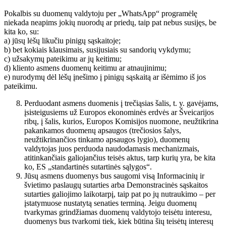
Pokalbis su duomenų valdytoju per „WhatsApp“ programėlę
niekada neapims jokių nuorodų ar priedų, taip pat nebus susijęs, be
kita ko, su:
a) jūsų lėšų likučiu pinigų sąskaitoje;
b) bet kokiais klausimais, susijusiais su sandorių vykdymu;
c) užsakymų pateikimu ar jų keitimu;
d) kliento asmens duomenų keitimu ar atnaujinimu;
e) nurodymų dėl lėšų įnešimo į pinigų sąskaitą ar išėmimo iš jos
pateikimu.
Perduodant asmens duomenis į trečiąsias šalis, t. y. gavėjams,
įsisteigusiems už Europos ekonominės erdvės ar Šveicarijos
ribų, į šalis, kurios, Europos Komisijos nuomone, neužtikrina
pakankamos duomenų apsaugos (trečiosios šalys,
neužtikrinančios tinkamo apsaugos lygio), duomenų
valdytojas juos perduoda naudodamasis mechanizmais,
atitinkančiais galiojančius teisės aktus, tarp kurių yra, be kita
ko, ES „standartinės sutartinės sąlygos“.
Jūsų asmens duomenys bus saugomi visą Informacinių ir
švietimo paslaugų sutarties arba Demonstracinės sąskaitos
sutarties galiojimo laikotarpį, taip pat po jų nutraukimo – per
įstatymuose nustatytą senaties terminą. Jeigu duomenų
tvarkymas grindžiamas duomenų valdytojo teisėtu interesu,
duomenys bus tvarkomi tiek, kiek būtina šių teisėtų interesų