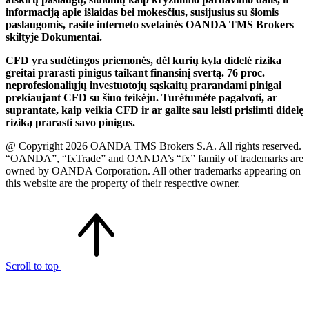
informaciją apie išlaidas bei mokesčius, susijusius su šiomis
paslaugomis, rasite interneto svetainės OANDA TMS Brokers
skiltyje Dokumentai.
CFD yra sudėtingos priemonės, dėl kurių kyla didelė rizika
greitai prarasti pinigus taikant finansinį svertą. 76 proc.
neprofesionaliųjų investuotojų sąskaitų prarandami pinigai
prekiaujant CFD su šiuo teikėju. Turėtumėte pagalvoti, ar
suprantate, kaip veikia CFD ir ar galite sau leisti prisiimti didelę
riziką prarasti savo pinigus.
@ Copyright 2026 OANDA TMS Brokers S.A. All rights reserved.
“OANDA”, “fxTrade” and OANDA’s “fx” family of trademarks are
owned by OANDA Corporation. All other trademarks appearing on
this website are the property of their respective owner.
Scroll to top