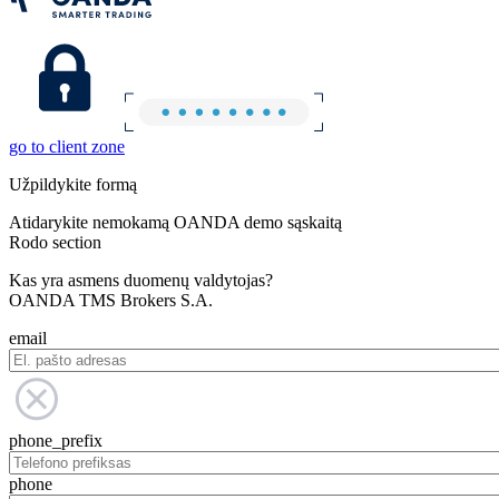
go to client zone
Užpildykite formą
Atidarykite nemokamą OANDA demo sąskaitą
Rodo section
Kas yra asmens duomenų valdytojas?
OANDA TMS Brokers S.A.
email
phone_prefix
phone