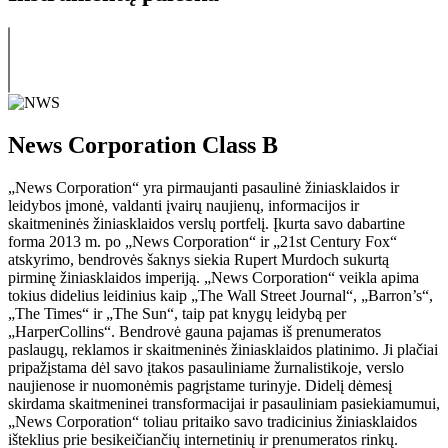
News Corporation Class B
„News Corporation“ yra pirmaujanti pasaulinė žiniasklaidos ir
leidybos įmonė, valdanti įvairų naujienų, informacijos ir
skaitmeninės žiniasklaidos verslų portfelį. Įkurta savo dabartine
forma 2013 m. po „News Corporation“ ir „21st Century Fox“
atskyrimo, bendrovės šaknys siekia Rupert Murdoch sukurtą
pirminę žiniasklaidos imperiją. „News Corporation“ veikla apima
tokius didelius leidinius kaip „The Wall Street Journal“, „Barron’s“,
„The Times“ ir „The Sun“, taip pat knygų leidybą per
„HarperCollins“. Bendrovė gauna pajamas iš prenumeratos
paslaugų, reklamos ir skaitmeninės žiniasklaidos platinimo. Ji plačiai
pripažįstama dėl savo įtakos pasauliniame žurnalistikoje, verslo
naujienose ir nuomonėmis pagrįstame turinyje. Didelį dėmesį
skirdama skaitmeninei transformacijai ir pasauliniam pasiekiamumui,
„News Corporation“ toliau pritaiko savo tradicinius žiniasklaidos
išteklius prie besikeičiančių internetinių ir prenumeratos rinkų.