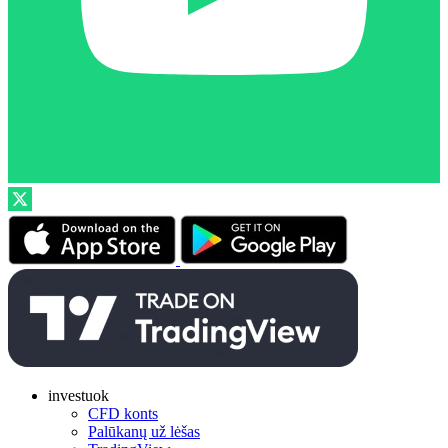
investuok
CFD konts
Palūkanų už lėšas