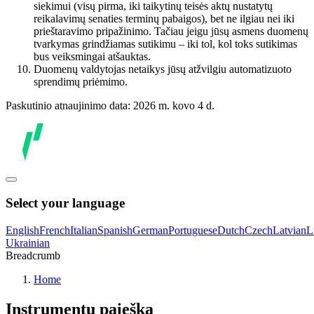
siekimui (visų pirma, iki taikytinų teisės aktų nustatytų
reikalavimų senaties terminų pabaigos), bet ne ilgiau nei iki
prieštaravimo pripažinimo. Tačiau jeigu jūsų asmens duomenų
tvarkymas grindžiamas sutikimu – iki tol, kol toks sutikimas
bus veiksmingai atšauktas.
Duomenų valdytojas netaikys jūsų atžvilgiu automatizuoto
sprendimų priėmimo.
Paskutinio atnaujinimo data: 2026 m. kovo 4 d.
Select your language
English
French
Italian
Spanish
German
Portuguese
Dutch
Czech
Latvian
L
Ukrainian
Breadcrumb
Home
Instrumentų paieška