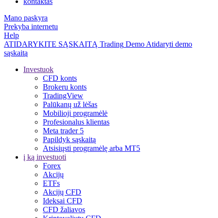
kontaktas
Mano paskyra
Prekyba internetu
Help
ATIDARYKITE SĄSKAITĄ
Trading
Demo
Atidaryti demo
sąskaitą
Investuok
CFD konts
Brokeru konts
TradingView
Palūkanų už lėšas
Mobilioji programėlė
Profesionalus klientas
Meta trader 5
Papildyk sąskaitą
Atsisiųsti programėlę arba MT5
į ką investuoti
Forex
Akcijų
ETFs
Akcijų CFD
Ideksai CFD
CFD žaliavos