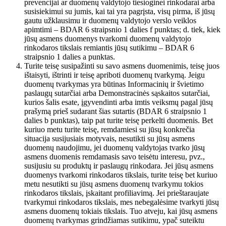
prevencijai ar duomenų valdytojo tiesioginei rinkodarai arba
susisiekimui su jumis, kai tai yra pagrįsta, visų pirma, iš jūsų
gautu užklausimu ir duomenų valdytojo verslo veiklos
apimtimi – BDAR 6 straipsnio 1 dalies f punktas; d. tiek, kiek
jūsų asmens duomenys tvarkomi duomenų valdytojo
rinkodaros tikslais remiantis jūsų sutikimu – BDAR 6
straipsnio 1 dalies a punktas.
Turite teisę susipažinti su savo asmens duomenimis, teisę juos
ištaisyti, ištrinti ir teisę apriboti duomenų tvarkymą. Jeigu
duomenų tvarkymas yra būtinas Informacinių ir švietimo
paslaugų sutarčiai arba Demonstracinės sąskaitos sutarčiai,
kurios šalis esate, įgyvendinti arba imtis veiksmų pagal jūsų
prašymą prieš sudarant šias sutartis (BDAR 6 straipsnio 1
dalies b punktas), taip pat turite teisę perkelti duomenis. Bet
kuriuo metu turite teisę, remdamiesi su jūsų konkrečia
situacija susijusiais motyvais, nesutikti su jūsų asmens
duomenų naudojimu, jei duomenų valdytojas tvarko jūsų
asmens duomenis remdamasis savo teisėtu interesu, pvz.,
susijusiu su produktų ir paslaugų rinkodara. Jei jūsų asmens
duomenys tvarkomi rinkodaros tikslais, turite teisę bet kuriuo
metu nesutikti su jūsų asmens duomenų tvarkymu tokios
rinkodaros tikslais, įskaitant profiliavimą. Jei prieštaraujate
tvarkymui rinkodaros tikslais, mes nebegalėsime tvarkyti jūsų
asmens duomenų tokiais tikslais. Tuo atveju, kai jūsų asmens
duomenų tvarkymas grindžiamas sutikimu, ypač suteiktu