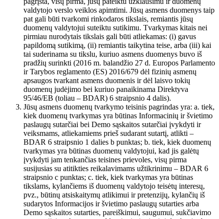
pagrįsta, visų pirma, jūsų pateiktu užklausimu ir duomenų
valdytojo verslo veiklos apimtimi. Jūsų asmens duomenys taip
pat gali būti tvarkomi rinkodaros tikslais, remiantis jūsų
duomenų valdytojui suteiktu sutikimu. Tvarkymas kitais nei
pirmiau nurodytais tikslais gali būti atliekamas: (i) gavus
papildomą sutikimą, (ii) remiantis taikytina teise, arba (iii) kai
tai suderinama su tikslu, kuriuo asmens duomenys buvo iš
pradžių surinkti (2016 m. balandžio 27 d. Europos Parlamento
ir Tarybos reglamento (ES) 2016/679 dėl fizinių asmenų
apsaugos tvarkant asmens duomenis ir dėl laisvo tokių
duomenų judėjimo bei kuriuo panaikinama Direktyva
95/46/EB (toliau – BDAR) 6 straipsnio 4 dalis).
Jūsų asmens duomenų tvarkymo teisinis pagrindas yra: a. tiek,
kiek duomenų tvarkymas yra būtinas Informacinių ir švietimo
paslaugų sutarčiai bei Demo sąskaitos sutarčiai įvykdyti ir
veiksmams, atliekamiems prieš sudarant sutartį, atlikti –
BDAR 6 straipsnio 1 dalies b punktas; b. tiek, kiek duomenų
tvarkymas yra būtinas duomenų valdytojui, kad jis galėtų
įvykdyti jam tenkančias teisines prievoles, visų pirma
susijusias su atitikties reikalavimams užtikrinimu – BDAR 6
straipsnio c punktas; c. tiek, kiek tvarkymas yra būtinas
tikslams, kylančiems iš duomenų valdytojo teisėtų interesų,
pvz., būtinų atsiskaitymų atlikimui ir pretenzijų, kylančių iš
sudarytos Informacijos ir švietimo paslaugų sutarties arba
Demo sąskaitos sutarties, pareiškimui, saugumui, sukčiavimo