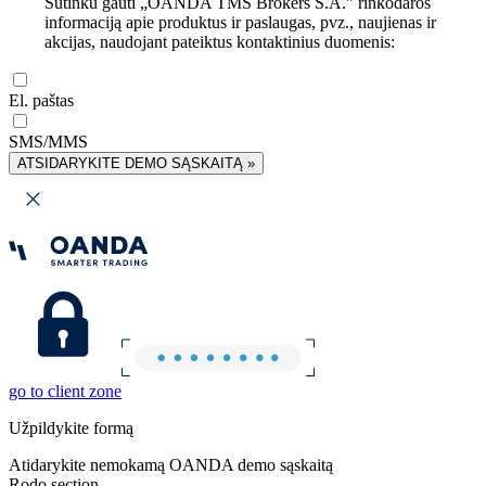
Sutinku gauti „OANDA TMS Brokers S.A.” rinkodaros
informaciją apie produktus ir paslaugas, pvz., naujienas ir
akcijas, naudojant pateiktus kontaktinius duomenis:
El. paštas
SMS/MMS
ATSIDARYKITE DEMO SĄSKAITĄ »
go to client zone
Užpildykite formą
Atidarykite nemokamą OANDA demo sąskaitą
Rodo section