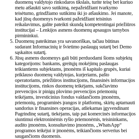
duomenų valdytojo rinkodaros tikslais, turite teisę bet kuriuo
metu atšaukti savo sutikimą, nepažeidžiant tvarkymo
teisėtumo, grindžiamo sutikimu iki jo atšaukimo. Jei manote,
kad jūsų duomenys tvarkomi pažeidžiant teisinius
reikalavimus, galite pateikti skundą kompetentingai priežiūros
institucijai – Lenkijos asmens duomenų apsaugos tarnybos
pirmininkui.
Duomenų pateikimas yra savanoriškas, tačiau būtinas
sudarant Informacinių ir švietimo paslaugų sutartį bei Demo
sąskaitos sutartį.
Jūsų asmens duomenys gali būti perduodami šioms subjektų
kategorijoms: bankams, greitųjų mokėjimų paslaugas
teikiantiems subjektams, įmonėms iš kapitalo grupės, kuriai
priklauso duomenų valdytojas, kurjeriams, pašto
operatoriams, priežiūros institucijoms, finansinės informacijos
institucijoms, rinkos duomenų teikėjams, sukčiavimo
prevencijos ir pinigų plovimo prevencijos priemonių
teikėjams, investicinius fondus valdančioms įmonėms,
priemonių, programinės įrangos ir platformų, skirtų aptarnauti
sandorius ir finansines operacijas, atliekamas įgyvendinant
Pagrindinę sutartį, tiekėjams, taip pat komercinės informacijos
siuntimui elektroninėmis ryšio priemonėmis, teisininkams,
audito įmonėms, konsultavimo įmonėms, „WhatsApp“
programos teikėjui ir įmonėms, teikiančioms serverius bei
saugančioms duomenis.