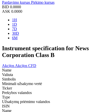
Pardavimo kursas
Pirkimo kursas
BID
0.0000
ASK
0.0000
1H
1D
7D
30D
6M
Instrument specification for News
Corporation Class B
Akcijos
Akcijos CFD
Name
Valiuta
Simbolis
Minimali užsakymo vertė
Ticker
Prekybos valandos
Type
Užsakymų priėmimo valandos
ISIN
Name