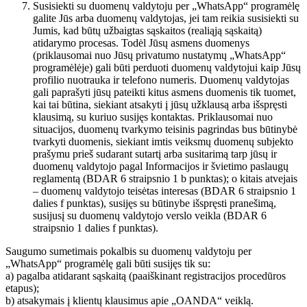
Susisiekti su duomenų valdytoju per „WhatsApp“ programėlę
galite Jūs arba duomenų valdytojas, jei tam reikia susisiekti su
Jumis, kad būtų užbaigtas sąskaitos (realiąją sąskaitą)
atidarymo procesas. Todėl Jūsų asmens duomenys
(priklausomai nuo Jūsų privatumo nustatymų „WhatsApp“
programėlėje) gali būti perduoti duomenų valdytojui kaip Jūsų
profilio nuotrauka ir telefono numeris. Duomenų valdytojas
gali paprašyti jūsų pateikti kitus asmens duomenis tik tuomet,
kai tai būtina, siekiant atsakyti į jūsų užklausą arba išspręsti
klausimą, su kuriuo susijęs kontaktas. Priklausomai nuo
situacijos, duomenų tvarkymo teisinis pagrindas bus būtinybė
tvarkyti duomenis, siekiant imtis veiksmų duomenų subjekto
prašymu prieš sudarant sutartį arba susitarimą tarp jūsų ir
duomenų valdytojo pagal Informacijos ir švietimo paslaugų
reglamentą (BDAR 6 straipsnio 1 b punktas); o kitais atvejais
– duomenų valdytojo teisėtas interesas (BDAR 6 straipsnio 1
dalies f punktas), susijęs su būtinybe išspręsti pranešimą,
susijusį su duomenų valdytojo verslo veikla (BDAR 6
straipsnio 1 dalies f punktas).
Saugumo sumetimais pokalbis su duomenų valdytoju per
„WhatsApp“ programėlę gali būti susijęs tik su:
a) pagalba atidarant sąskaitą (paaiškinant registracijos procedūros
etapus);
b) atsakymais į klientų klausimus apie „OANDA“ veiklą.