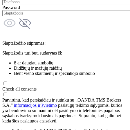
Password
Slaptažodžio stiprumas:
Slaptažodis turi būti sudarytas iš:
8 ar daugiau simbolių
Didžiųjų ir mažųjų raidžių
Bent vieno skaitmenų ir specialiojo simbolio
Check all consents
Patvirtinu, kad perskaičiau ir sutinku su „OANDA TMS Brokers
S.A.”
informacijos ir švietimo
paslaugų teikimo sąlygomis, kurios
yra bendravimo su manimi dėl pasiūlymo ir telefoninės pagalbos
sąskaitos tvarkymo klausimais pagrindas. Suprantu, kad galiu bet
kada šios paslaugos atsisakyti.