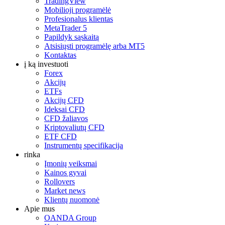
TradingView
Mobilioji programėlė
Profesionalus klientas
MetaTrader 5
Papildyk sąskaitą
Atsisiųsti programėlę arba MT5
Kontaktas
į ką investuoti
Forex
Akcijų
ETFs
Akcijų CFD
Ideksai CFD
CFD žaliavos
Kriptovaliutų CFD
ETF CFD
Instrumentų specifikacija
rinka
Įmonių veiksmai
Kainos gyvai
Rollovers
Market news
Klientų nuomonė
Apie mus
OANDA Group