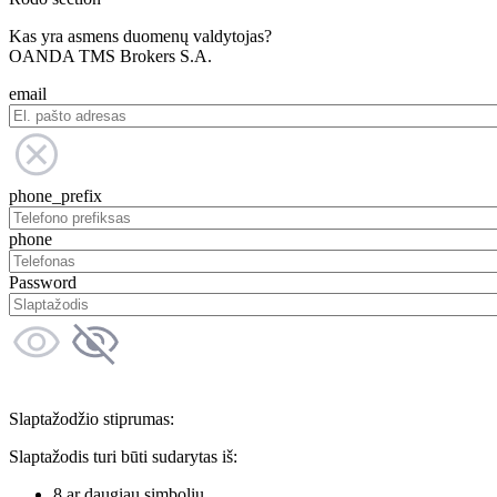
Kas yra asmens duomenų valdytojas?
OANDA TMS Brokers S.A.
email
phone_prefix
phone
Password
Slaptažodžio stiprumas:
Slaptažodis turi būti sudarytas iš:
8 ar daugiau simbolių