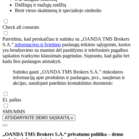
Didžiųjų ir mažųjų raidžių
Bent vieno skaitmenų ir specialiojo simbolio
Check all consents
Patvirtinu, kad perskaičiau ir sutinku su „OANDA TMS Brokers
S.A.”
informacijos ir švietimo
paslaugų teikimo sąlygomis, kurios
yra bendravimo su manimi dėl pasiūlymo ir telefoninės pagalbos
sąskaitos tvarkymo klausimais pagrindas. Suprantu, kad galiu bet
kada šios paslaugos atsisakyti.
Sutinku gauti „OANDA TMS Brokers S.A.” rinkodaros
informaciją apie produktus ir paslaugas, pvz., naujienas ir
akcijas, naudojant pateiktus kontaktinius duomenis:
El. paštas
SMS/MMS
ATSIDARYKITE DEMO SĄSKAITĄ »
„OANDA TMS Brokers S.A.“ privatumo politika – demo