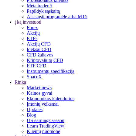
Profesionalus klientas
Meta trader 5
Papildyk sąskaitą
Atsisiųsti programėlę arba MT5
į ką investuoti
Forex
Akcijų
ETFs
Akcijų CFD
Ideksai CFD
CFD žaliavos
Kriptovaliutų CFD
ETF CFD
Instrumentų specifikacija
SpaceX
Rinka
Market news
Kainos gyvai
Ekonomikos kalendorius
Įmonių veiksmai
Updates
Blog
US earnings season
Learn TradingView
Klientų nuomonė