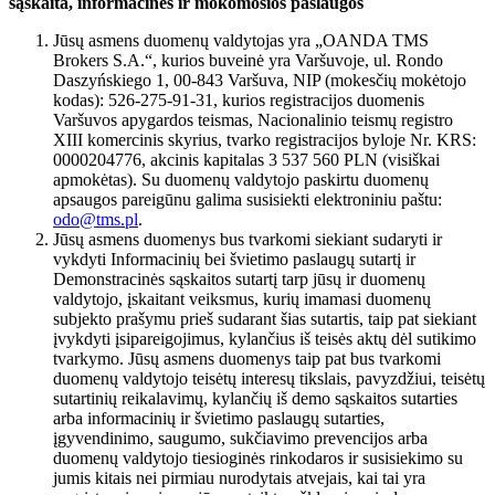
sąskaita, informacinės ir mokomosios paslaugos
Jūsų asmens duomenų valdytojas yra „OANDA TMS
Brokers S.A.“, kurios buveinė yra Varšuvoje, ul. Rondo
Daszyńskiego 1, 00-843 Varšuva, NIP (mokesčių mokėtojo
kodas): 526-275-91-31, kurios registracijos duomenis
Varšuvos apygardos teismas, Nacionalinio teismų registro
XIII komercinis skyrius, tvarko registracijos byloje Nr. KRS:
0000204776, akcinis kapitalas 3 537 560 PLN (visiškai
apmokėtas). Su duomenų valdytojo paskirtu duomenų
apsaugos pareigūnu galima susisiekti elektroniniu paštu:
odo@tms.pl
.
Jūsų asmens duomenys bus tvarkomi siekiant sudaryti ir
vykdyti Informacinių bei švietimo paslaugų sutartį ir
Demonstracinės sąskaitos sutartį tarp jūsų ir duomenų
valdytojo, įskaitant veiksmus, kurių imamasi duomenų
subjekto prašymu prieš sudarant šias sutartis, taip pat siekiant
įvykdyti įsipareigojimus, kylančius iš teisės aktų dėl sutikimo
tvarkymo. Jūsų asmens duomenys taip pat bus tvarkomi
duomenų valdytojo teisėtų interesų tikslais, pavyzdžiui, teisėtų
sutartinių reikalavimų, kylančių iš demo sąskaitos sutarties
arba informacinių ir švietimo paslaugų sutarties,
įgyvendinimo, saugumo, sukčiavimo prevencijos arba
duomenų valdytojo tiesioginės rinkodaros ir susisiekimo su
jumis kitais nei pirmiau nurodytais atvejais, kai tai yra