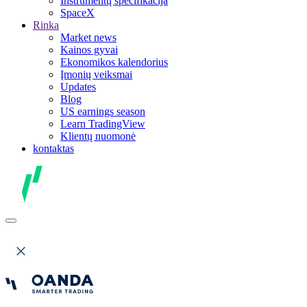
Instrumentų specifikacija
SpaceX
Rinka
Market news
Kainos gyvai
Ekonomikos kalendorius
Įmonių veiksmai
Updates
Blog
US earnings season
Learn TradingView
Klientų nuomonė
kontaktas