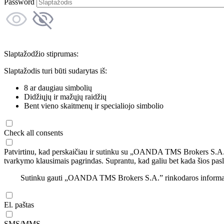
Password
Slaptažodžio stiprumas:
Slaptažodis turi būti sudarytas iš:
8 ar daugiau simbolių
Didžiųjų ir mažųjų raidžių
Bent vieno skaitmenų ir specialiojo simbolio
Check all consents
Patvirtinu, kad perskaičiau ir sutinku su „OANDA TMS Brokers S.A
tvarkymo klausimais pagrindas. Suprantu, kad galiu bet kada šios pasl
Sutinku gauti „OANDA TMS Brokers S.A.” rinkodaros informaciją 
El. paštas
SMS/MMS