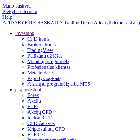
Mano paskyra
Prekyba internetu
Help
ATIDARYKITE SĄSKAITĄ
Trading
Demo
Atidaryti demo sąskaitą
Investuok
CFD konts
Brokeru konts
TradingView
Palūkanų už lėšas
Mobilioji programėlė
Profesionalus klientas
Meta trader 5
Papildyk sąskaitą
Atsisiųsti programėlę arba MT5
į ką investuoti
Forex
Akcijų
ETFs
Akcijų CFD
Ideksai CFD
CFD žaliavos
Kriptovaliutų CFD
ETF CFD