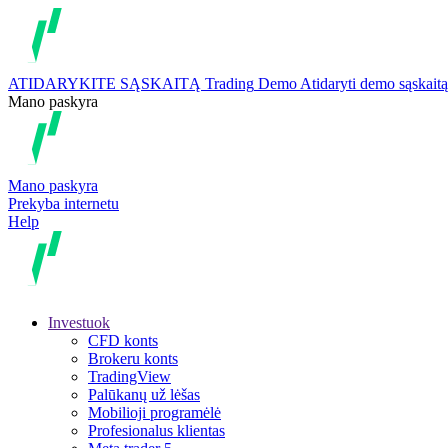
ATIDARYKITE SĄSKAITĄ
Trading
Demo
Atidaryti demo sąskaitą
Mano paskyra
Mano paskyra
Prekyba internetu
Help
Investuok
CFD konts
Brokeru konts
TradingView
Palūkanų už lėšas
Mobilioji programėlė
Profesionalus klientas