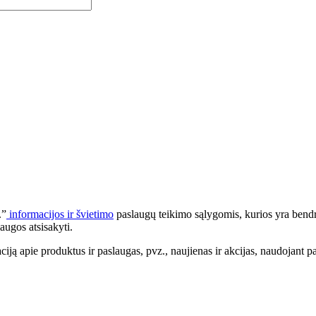
.”
informacijos ir švietimo
paslaugų teikimo sąlygomis, kurios yra bendr
augos atsisakyti.
apie produktus ir paslaugas, pvz., naujienas ir akcijas, naudojant pa