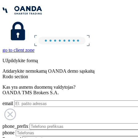
go to client zone
Užpildykite formą
Atidarykite nemokamą OANDA demo sąskaitą
Rodo section
Kas yra asmens duomenų valdytojas?
OANDA TMS Brokers S.A.
email
phone_prefix
phone