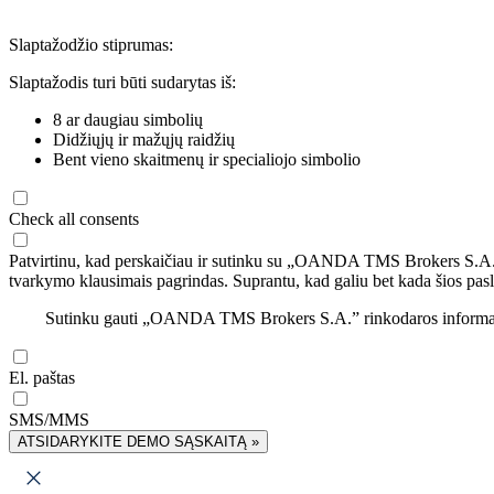
Slaptažodžio stiprumas:
Slaptažodis turi būti sudarytas iš:
8 ar daugiau simbolių
Didžiųjų ir mažųjų raidžių
Bent vieno skaitmenų ir specialiojo simbolio
Check all consents
Patvirtinu, kad perskaičiau ir sutinku su „OANDA TMS Brokers S.A
tvarkymo klausimais pagrindas. Suprantu, kad galiu bet kada šios pasl
Sutinku gauti „OANDA TMS Brokers S.A.” rinkodaros informaciją 
El. paštas
SMS/MMS
ATSIDARYKITE DEMO SĄSKAITĄ »