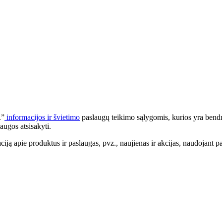
.”
informacijos ir švietimo
paslaugų teikimo sąlygomis, kurios yra bendr
augos atsisakyti.
apie produktus ir paslaugas, pvz., naujienas ir akcijas, naudojant pa