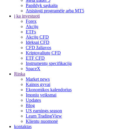
Meta trader 5
Papildyk sąskaitą
Atsisiųsti programėlę arba MT5
į ką investuoti
Forex
Akcijų
ETFs
Akcijų CFD
Ideksai CFD
CFD žaliavos
Kriptovaliutų CFD
ETF CFD
Instrumentų specifikacija
SpaceX
Rinka
Market news
Kainos gyvai
Ekonomikos kalendorius
Įmonių veiksmai
Updates
Blog
US earnings season
Learn TradingView
Klientų nuomonė
kontaktas