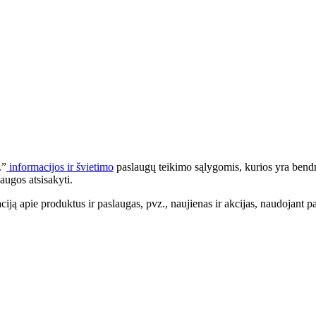
.”
informacijos ir švietimo
paslaugų teikimo sąlygomis, kurios yra bendr
augos atsisakyti.
apie produktus ir paslaugas, pvz., naujienas ir akcijas, naudojant pa