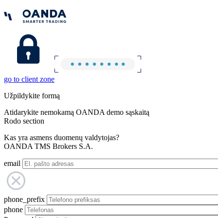
go to client zone
Užpildykite formą
Atidarykite nemokamą OANDA demo sąskaitą
Rodo section
Kas yra asmens duomenų valdytojas?
OANDA TMS Brokers S.A.
email
phone_prefix
phone