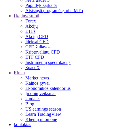
Meta trader 5
Papildyk sąskaitą
Atsisiųsti programėlę arba MT5
į ką investuoti
Forex
Akcijų
ETFs
Akcijų CFD
Ideksai CFD
CFD žaliavos
Kriptovaliutų CFD
ETF CFD
Instrumentų specifikacija
SpaceX
Rinka
Market news
Kainos gyvai
Ekonomikos kalendorius
Įmonių veiksmai
Updates
Blog
US earnings season
Learn TradingView
Klientų nuomonė
kontaktas