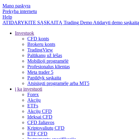
Mano paskyra
Prekyba internetu
Help
ATIDARYKITE SĄSKAITĄ
Trading
Demo
Atidaryti demo sąskaitą
Investuok
CFD konts
Brokeru konts
TradingView
Palūkanų už lėšas
Mobilioji programėlė
Profesionalus klientas
Meta trader 5
Papildyk sąskaitą
Atsisiųsti programėlę arba MT5
į ką investuoti
Forex
Akcijų
ETFs
Akcijų CFD
Ideksai CFD
CFD žaliavos
Kriptovaliutų CFD
ETF CFD