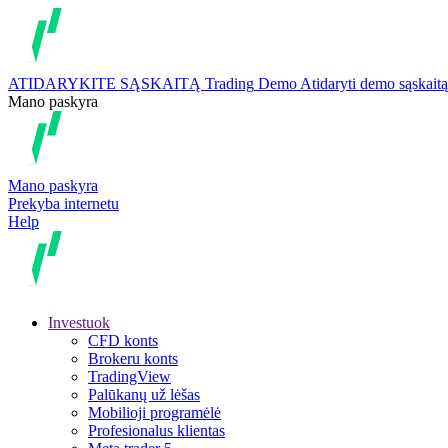
ATIDARYKITE SĄSKAITĄ
Trading
Demo
Atidaryti demo sąskaitą
Mano paskyra
Mano paskyra
Prekyba internetu
Help
Investuok
CFD konts
Brokeru konts
TradingView
Palūkanų už lėšas
Mobilioji programėlė
Profesionalus klientas