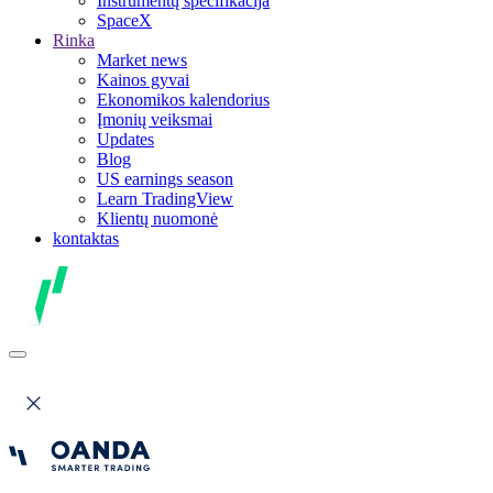
Instrumentų specifikacija
SpaceX
Rinka
Market news
Kainos gyvai
Ekonomikos kalendorius
Įmonių veiksmai
Updates
Blog
US earnings season
Learn TradingView
Klientų nuomonė
kontaktas