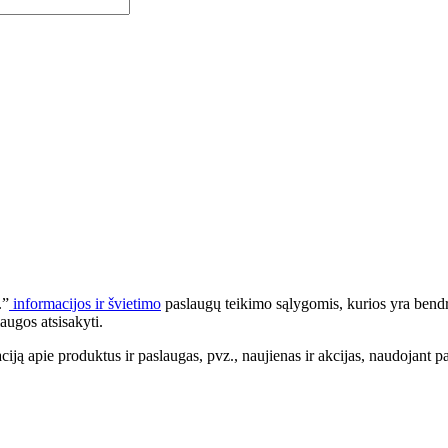
.”
informacijos ir švietimo
paslaugų teikimo sąlygomis, kurios yra bendr
augos atsisakyti.
apie produktus ir paslaugas, pvz., naujienas ir akcijas, naudojant pa