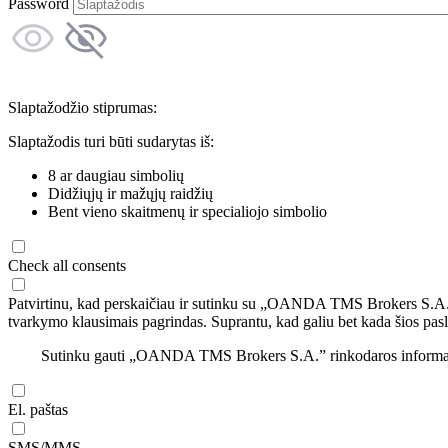
Password
Slaptažodžio stiprumas:
Slaptažodis turi būti sudarytas iš:
8 ar daugiau simbolių
Didžiųjų ir mažųjų raidžių
Bent vieno skaitmenų ir specialiojo simbolio
Check all consents
Patvirtinu, kad perskaičiau ir sutinku su „OANDA TMS Brokers S.A
tvarkymo klausimais pagrindas. Suprantu, kad galiu bet kada šios pasl
Sutinku gauti „OANDA TMS Brokers S.A.” rinkodaros informaciją 
El. paštas
SMS/MMS