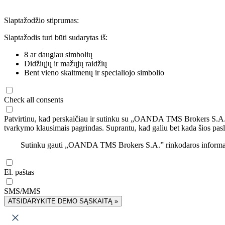
Slaptažodžio stiprumas:
Slaptažodis turi būti sudarytas iš:
8 ar daugiau simbolių
Didžiųjų ir mažųjų raidžių
Bent vieno skaitmenų ir specialiojo simbolio
Check all consents
Patvirtinu, kad perskaičiau ir sutinku su „OANDA TMS Brokers S.A
tvarkymo klausimais pagrindas. Suprantu, kad galiu bet kada šios pasl
Sutinku gauti „OANDA TMS Brokers S.A.” rinkodaros informaciją 
El. paštas
SMS/MMS
ATSIDARYKITE DEMO SĄSKAITĄ »