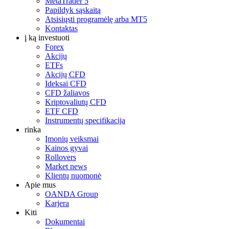
MetaTrader 5
Papildyk sąskaitą
Atsisiųsti programėlę arba MT5
Kontaktas
į ką investuoti
Forex
Akcijų
ETFs
Akcijų CFD
Ideksai CFD
CFD žaliavos
Kriptovaliutų CFD
ETF CFD
Instrumentų specifikacija
rinka
Įmonių veiksmai
Kainos gyvai
Rollovers
Market news
Klientų nuomonė
Apie mus
OANDA Group
Karjera
Kiti
Dokumentai