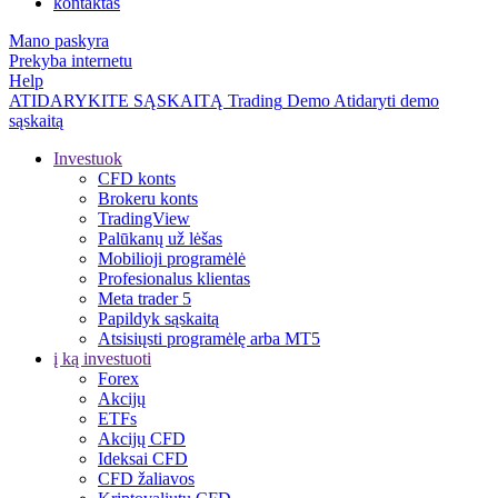
kontaktas
Mano paskyra
Prekyba internetu
Help
ATIDARYKITE SĄSKAITĄ
Trading
Demo
Atidaryti demo
sąskaitą
Investuok
CFD konts
Brokeru konts
TradingView
Palūkanų už lėšas
Mobilioji programėlė
Profesionalus klientas
Meta trader 5
Papildyk sąskaitą
Atsisiųsti programėlę arba MT5
į ką investuoti
Forex
Akcijų
ETFs
Akcijų CFD
Ideksai CFD
CFD žaliavos