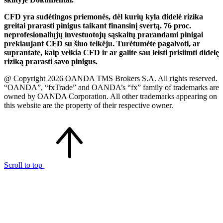
CFD yra sudėtingos priemonės, dėl kurių kyla didelė rizika
greitai prarasti pinigus taikant finansinį svertą. 76 proc.
neprofesionaliųjų investuotojų sąskaitų prarandami pinigai
prekiaujant CFD su šiuo teikėju. Turėtumėte pagalvoti, ar
suprantate, kaip veikia CFD ir ar galite sau leisti prisiimti didelę
riziką prarasti savo pinigus.
@ Copyright 2026 OANDA TMS Brokers S.A. All rights reserved.
“OANDA”, “fxTrade” and OANDA’s “fx” family of trademarks are
owned by OANDA Corporation. All other trademarks appearing on
this website are the property of their respective owner.
Scroll to top