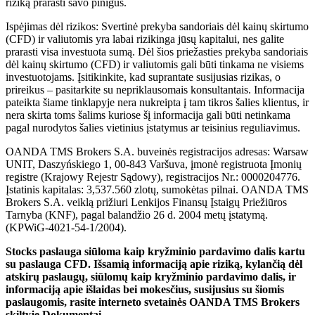
riziką prarasti savo pinigus.
Ispėjimas dėl rizikos: Svertinė prekyba sandoriais dėl kainų skirtumo
(CFD) ir valiutomis yra labai rizikinga jūsų kapitalui, nes galite
prarasti visa investuota sumą. Dėl šios priežasties prekyba sandoriais
dėl kainų skirtumo (CFD) ir valiutomis gali būti tinkama ne visiems
investuotojams. Įsitikinkite, kad suprantate susijusias rizikas, o
prireikus – pasitarkite su nepriklausomais konsultantais. Informacija
pateikta šiame tinklapyje nera nukreipta į tam tikros šalies klientus, ir
nera skirta toms šalims kuriose šį informacija gali būti netinkama
pagal nurodytos šalies vietinius įstatymus ar teisinius reguliavimus.
OANDA TMS Brokers S.A. buveinės registracijos adresas: Warsaw
UNIT, Daszyńskiego 1, 00-843 Varšuva, įmonė registruota Įmonių
registre (Krajowy Rejestr Sądowy), registracijos Nr.: 0000204776.
Įstatinis kapitalas: 3,537.560 zlotų, sumokėtas pilnai. OANDA TMS
Brokers S.A. veiklą prižiuri Lenkijos Finansų Įstaigų Priežiūros
Tarnyba (KNF), pagal balandžio 26 d. 2004 metų įstatymą.
(KPWiG-4021-54-1/2004).
Stocks paslauga siūloma kaip kryžminio pardavimo dalis kartu
su paslauga CFD. Išsamią informaciją apie riziką, kylančią dėl
atskirų paslaugų, siūlomų kaip kryžminio pardavimo dalis, ir
informaciją apie išlaidas bei mokesčius, susijusius su šiomis
paslaugomis, rasite interneto svetainės OANDA TMS Brokers
skiltyje Dokumentai.