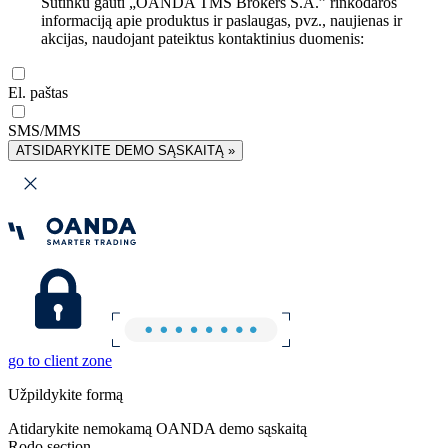
Sutinku gauti „OANDA TMS Brokers S.A.” rinkodaros
informaciją apie produktus ir paslaugas, pvz., naujienas ir
akcijas, naudojant pateiktus kontaktinius duomenis:
El. paštas
SMS/MMS
ATSIDARYKITE DEMO SĄSKAITĄ »
go to client zone
Užpildykite formą
Atidarykite nemokamą OANDA demo sąskaitą
Rodo section