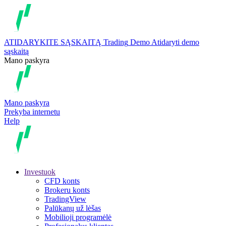
ATIDARYKITE SĄSKAITĄ
Trading
Demo
Atidaryti demo
sąskaitą
Mano paskyra
Mano paskyra
Prekyba internetu
Help
Investuok
CFD konts
Brokeru konts
TradingView
Palūkanų už lėšas
Mobilioji programėlė