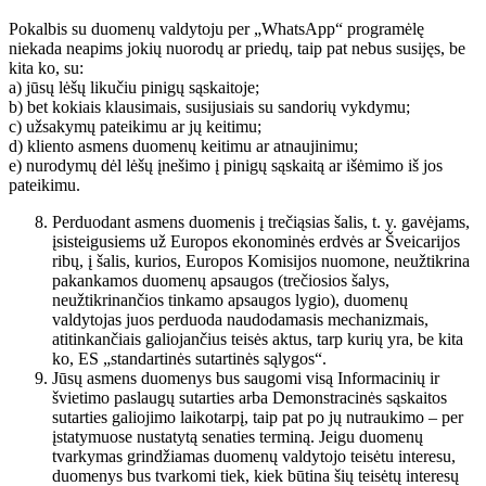
Pokalbis su duomenų valdytoju per „WhatsApp“ programėlę
niekada neapims jokių nuorodų ar priedų, taip pat nebus susijęs, be
kita ko, su:
a) jūsų lėšų likučiu pinigų sąskaitoje;
b) bet kokiais klausimais, susijusiais su sandorių vykdymu;
c) užsakymų pateikimu ar jų keitimu;
d) kliento asmens duomenų keitimu ar atnaujinimu;
e) nurodymų dėl lėšų įnešimo į pinigų sąskaitą ar išėmimo iš jos
pateikimu.
Perduodant asmens duomenis į trečiąsias šalis, t. y. gavėjams,
įsisteigusiems už Europos ekonominės erdvės ar Šveicarijos
ribų, į šalis, kurios, Europos Komisijos nuomone, neužtikrina
pakankamos duomenų apsaugos (trečiosios šalys,
neužtikrinančios tinkamo apsaugos lygio), duomenų
valdytojas juos perduoda naudodamasis mechanizmais,
atitinkančiais galiojančius teisės aktus, tarp kurių yra, be kita
ko, ES „standartinės sutartinės sąlygos“.
Jūsų asmens duomenys bus saugomi visą Informacinių ir
švietimo paslaugų sutarties arba Demonstracinės sąskaitos
sutarties galiojimo laikotarpį, taip pat po jų nutraukimo – per
įstatymuose nustatytą senaties terminą. Jeigu duomenų
tvarkymas grindžiamas duomenų valdytojo teisėtu interesu,
duomenys bus tvarkomi tiek, kiek būtina šių teisėtų interesų