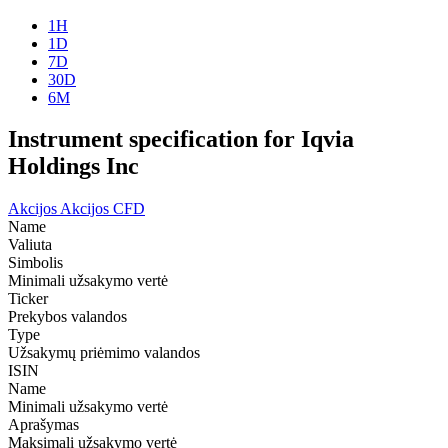
1H
1D
7D
30D
6M
Instrument specification for Iqvia
Holdings Inc
Akcijos
Akcijos CFD
Name
Valiuta
Simbolis
Minimali užsakymo vertė
Ticker
Prekybos valandos
Type
Užsakymų priėmimo valandos
ISIN
Name
Minimali užsakymo vertė
Aprašymas
Maksimali užsakymo vertė