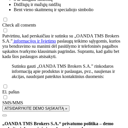
Didžiųjų ir mažųjų raidžių
Bent vieno skaitmenų ir specialiojo simbolio
Check all consents
Patvirtinu, kad perskaičiau ir sutinku su „OANDA TMS Brokers
S.A.”
informacijos ir švietimo
paslaugų teikimo sąlygomis, kurios
yra bendravimo su manimi dėl pasiūlymo ir telefoninės pagalbos
sąskaitos tvarkymo klausimais pagrindas. Suprantu, kad galiu bet
kada šios paslaugos atsisakyti.
Sutinku gauti „OANDA TMS Brokers S.A.” rinkodaros
informaciją apie produktus ir paslaugas, pvz., naujienas ir
akcijas, naudojant pateiktus kontaktinius duomenis:
El. paštas
SMS/MMS
ATSIDARYKITE DEMO SĄSKAITĄ »
„OANDA TMS Brokers S.A.“ privatumo politika – demo