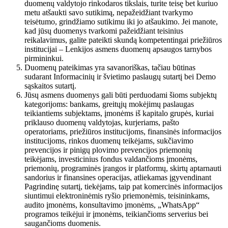
duomenų valdytojo rinkodaros tikslais, turite teisę bet kuriuo
metu atšaukti savo sutikimą, nepažeidžiant tvarkymo
teisėtumo, grindžiamo sutikimu iki jo atšaukimo. Jei manote,
kad jūsų duomenys tvarkomi pažeidžiant teisinius
reikalavimus, galite pateikti skundą kompetentingai priežiūros
institucijai – Lenkijos asmens duomenų apsaugos tarnybos
pirmininkui.
Duomenų pateikimas yra savanoriškas, tačiau būtinas
sudarant Informacinių ir švietimo paslaugų sutartį bei Demo
sąskaitos sutartį.
Jūsų asmens duomenys gali būti perduodami šioms subjektų
kategorijoms: bankams, greitųjų mokėjimų paslaugas
teikiantiems subjektams, įmonėms iš kapitalo grupės, kuriai
priklauso duomenų valdytojas, kurjeriams, pašto
operatoriams, priežiūros institucijoms, finansinės informacijos
institucijoms, rinkos duomenų teikėjams, sukčiavimo
prevencijos ir pinigų plovimo prevencijos priemonių
teikėjams, investicinius fondus valdančioms įmonėms,
priemonių, programinės įrangos ir platformų, skirtų aptarnauti
sandorius ir finansines operacijas, atliekamas įgyvendinant
Pagrindinę sutartį, tiekėjams, taip pat komercinės informacijos
siuntimui elektroninėmis ryšio priemonėmis, teisininkams,
audito įmonėms, konsultavimo įmonėms, „WhatsApp“
programos teikėjui ir įmonėms, teikiančioms serverius bei
saugančioms duomenis.