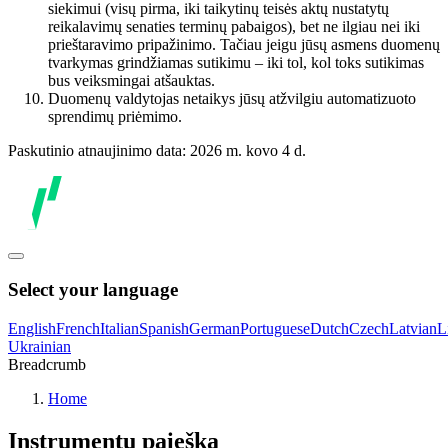
siekimui (visų pirma, iki taikytinų teisės aktų nustatytų
reikalavimų senaties terminų pabaigos), bet ne ilgiau nei iki
prieštaravimo pripažinimo. Tačiau jeigu jūsų asmens duomenų
tvarkymas grindžiamas sutikimu – iki tol, kol toks sutikimas
bus veiksmingai atšauktas.
Duomenų valdytojas netaikys jūsų atžvilgiu automatizuoto
sprendimų priėmimo.
Paskutinio atnaujinimo data: 2026 m. kovo 4 d.
Select your language
English
French
Italian
Spanish
German
Portuguese
Dutch
Czech
Latvian
L
Ukrainian
Breadcrumb
Home
Instrumentų paieška