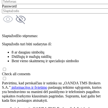
Password
Slaptažodžio stiprumas:
Slaptažodis turi būti sudarytas iš:
8 ar daugiau simbolių
Didžiųjų ir mažųjų raidžių
Bent vieno skaitmenų ir specialiojo simbolio
Check all consents
Patvirtinu, kad perskaičiau ir sutinku su „OANDA TMS Brokers
S.A.”
informacijos ir švietimo
paslaugų teikimo sąlygomis, kurios
yra bendravimo su manimi dėl pasiūlymo ir telefoninės pagalbos
sąskaitos tvarkymo klausimais pagrindas. Suprantu, kad galiu bet
kada šios paslaugos atsisakyti.