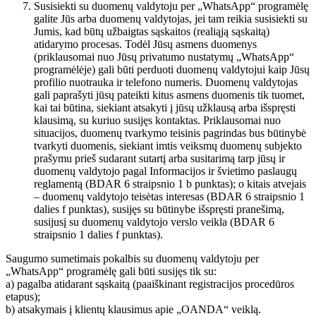
Susisiekti su duomenų valdytoju per „WhatsApp“ programėlę
galite Jūs arba duomenų valdytojas, jei tam reikia susisiekti su
Jumis, kad būtų užbaigtas sąskaitos (realiąją sąskaitą)
atidarymo procesas. Todėl Jūsų asmens duomenys
(priklausomai nuo Jūsų privatumo nustatymų „WhatsApp“
programėlėje) gali būti perduoti duomenų valdytojui kaip Jūsų
profilio nuotrauka ir telefono numeris. Duomenų valdytojas
gali paprašyti jūsų pateikti kitus asmens duomenis tik tuomet,
kai tai būtina, siekiant atsakyti į jūsų užklausą arba išspręsti
klausimą, su kuriuo susijęs kontaktas. Priklausomai nuo
situacijos, duomenų tvarkymo teisinis pagrindas bus būtinybė
tvarkyti duomenis, siekiant imtis veiksmų duomenų subjekto
prašymu prieš sudarant sutartį arba susitarimą tarp jūsų ir
duomenų valdytojo pagal Informacijos ir švietimo paslaugų
reglamentą (BDAR 6 straipsnio 1 b punktas); o kitais atvejais
– duomenų valdytojo teisėtas interesas (BDAR 6 straipsnio 1
dalies f punktas), susijęs su būtinybe išspręsti pranešimą,
susijusį su duomenų valdytojo verslo veikla (BDAR 6
straipsnio 1 dalies f punktas).
Saugumo sumetimais pokalbis su duomenų valdytoju per
„WhatsApp“ programėlę gali būti susijęs tik su:
a) pagalba atidarant sąskaitą (paaiškinant registracijos procedūros
etapus);
b) atsakymais į klientų klausimus apie „OANDA“ veiklą.