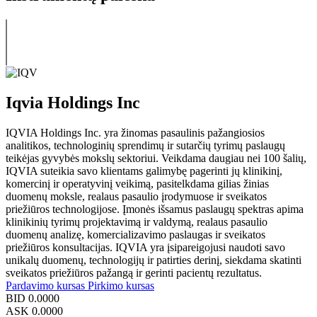
Iqvia Holdings Inc
IQVIA Holdings Inc. yra žinomas pasaulinis pažangiosios
analitikos, technologinių sprendimų ir sutarčių tyrimų paslaugų
teikėjas gyvybės mokslų sektoriui. Veikdama daugiau nei 100 šalių,
IQVIA suteikia savo klientams galimybę pagerinti jų klinikinį,
komercinį ir operatyvinį veikimą, pasitelkdama gilias žinias
duomenų moksle, realaus pasaulio įrodymuose ir sveikatos
priežiūros technologijose. Įmonės išsamus paslaugų spektras apima
klinikinių tyrimų projektavimą ir valdymą, realaus pasaulio
duomenų analizę, komercializavimo paslaugas ir sveikatos
priežiūros konsultacijas. IQVIA yra įsipareigojusi naudoti savo
unikalų duomenų, technologijų ir patirties derinį, siekdama skatinti
sveikatos priežiūros pažangą ir gerinti pacientų rezultatus.
Pardavimo kursas
Pirkimo kursas
BID
0.0000
ASK
0.0000