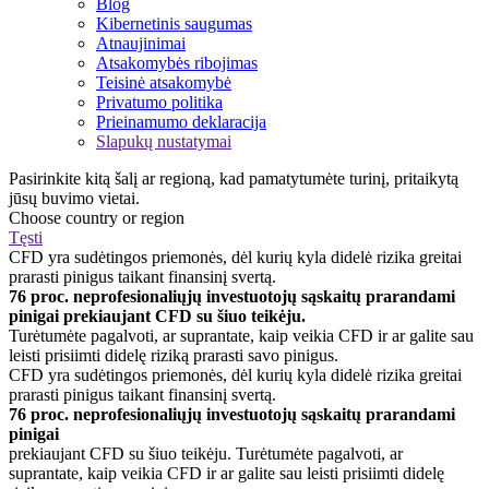
Blog
Kibernetinis saugumas
Atnaujinimai
Atsakomybės ribojimas
Teisinė atsakomybė
Privatumo politika
Prieinamumo deklaracija
Slapukų nustatymai
Pasirinkite kitą šalį ar regioną, kad pamatytumėte turinį, pritaikytą
jūsų buvimo vietai.
Choose country or region
Tęsti
CFD yra sudėtingos priemonės, dėl kurių kyla didelė rizika greitai
prarasti pinigus taikant finansinį svertą.
76 proc. neprofesionaliųjų investuotojų sąskaitų prarandami
pinigai prekiaujant CFD su šiuo teikėju.
Turėtumėte pagalvoti, ar suprantate, kaip veikia CFD ir ar galite sau
leisti prisiimti didelę riziką prarasti savo pinigus.
CFD yra sudėtingos priemonės, dėl kurių kyla didelė rizika greitai
prarasti pinigus taikant finansinį svertą.
76 proc. neprofesionaliųjų investuotojų sąskaitų prarandami
pinigai
prekiaujant CFD su šiuo teikėju. Turėtumėte pagalvoti, ar
suprantate, kaip veikia CFD ir ar galite sau leisti prisiimti didelę