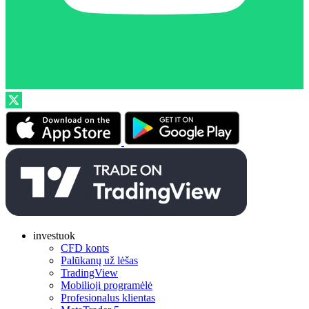
investuok
CFD konts
Palūkanų už lėšas
TradingView
Mobilioji programėlė
Profesionalus klientas