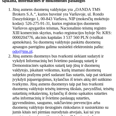
sąskaita, informacinės ir mokomosios paslaugos
Jūsų asmens duomenų valdytojas yra „OANDA TMS
Brokers S.A.“, kurios buveinė yra Varšuvoje, ul. Rondo
Daszyńskiego 1, 00-843 Varšuva, NIP (mokesčių mokėtojo
kodas): 526-275-91-31, kurios registracijos duomenis
Varšuvos apygardos teismas, Nacionalinio teismų registro
XIII komercinis skyrius, tvarko registracijos byloje Nr. KRS:
0000204776, akcinis kapitalas 3 537 560 PLN (visiškai
apmokėtas). Su duomenų valdytojo paskirtu duomenų
apsaugos pareigūnu galima susisiekti elektroniniu paštu:
odo@tms.pl
.
Jūsų asmens duomenys bus tvarkomi siekiant sudaryti ir
vykdyti Informacinių bei švietimo paslaugų sutartį ir
Demonstracinės sąskaitos sutartį tarp jūsų ir duomenų
valdytojo, įskaitant veiksmus, kurių imamasi duomenų
subjekto prašymu prieš sudarant šias sutartis, taip pat siekiant
įvykdyti įsipareigojimus, kylančius iš teisės aktų dėl sutikimo
tvarkymo. Jūsų asmens duomenys taip pat bus tvarkomi
duomenų valdytojo teisėtų interesų tikslais, pavyzdžiui, teisėtų
sutartinių reikalavimų, kylančių iš demo sąskaitos sutarties
arba informacinių ir švietimo paslaugų sutarties,
įgyvendinimo, saugumo, sukčiavimo prevencijos arba
duomenų valdytojo tiesioginės rinkodaros ir susisiekimo su
jumis kitais nei pirmiau nurodytais atvejais, kai tai yra