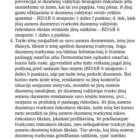
prevencijai ar duomenų valdytojo tiesioginei rinkodarai arba
susisiekimui su jumis, kai tai yra pagrįsta, visų pirma, iš jūsų
gautu užklausimu ir duomenų valdytojo verslo veiklos
apimtimi – BDAR 6 straipsnio 1 dalies f punktas; d. tiek, kiek
jūsų asmens duomenys tvarkomi duomenų valdytojo
rinkodaros tikslais remiantis jūsų sutikimu – BDAR 6
straipsnio 1 dalies a punktas.
Turite teisę susipažinti su savo asmens duomenimis, teisę juos
ištaisyti, ištrinti ir teisę apriboti duomenų tvarkymą. Jeigu
duomenų tvarkymas yra būtinas Informacinių ir švietimo
paslaugų sutarčiai arba Demonstracinės sąskaitos sutarčiai,
kurios šalis esate, įgyvendinti arba imtis veiksmų pagal jūsų
prašymą prieš sudarant šias sutartis (BDAR 6 straipsnio 1
dalies b punktas), taip pat turite teisę perkelti duomenis. Bet
kuriuo metu turite teisę, remdamiesi su jūsų konkrečia
situacija susijusiais motyvais, nesutikti su jūsų asmens
duomenų naudojimu, jei duomenų valdytojas tvarko jūsų
asmens duomenis remdamasis savo teisėtu interesu, pvz.,
susijusiu su produktų ir paslaugų rinkodara. Jei jūsų asmens
duomenys tvarkomi rinkodaros tikslais, turite teisę bet kuriuo
metu nesutikti su jūsų asmens duomenų tvarkymu tokios
rinkodaros tikslais, įskaitant profiliavimą. Jei prieštaraujate
tvarkymui rinkodaros tikslais, mes nebegalėsime tvarkyti jūsų
asmens duomenų tokiais tikslais. Tuo atveju, kai jūsų asmens
duomenų tvarkymas grindžiamas sutikimu, ypač suteiktu