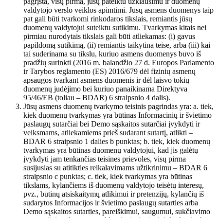
pagrįsta, visų pirma, jūsų pateiktu užklausimu ir duomenų
valdytojo verslo veiklos apimtimi. Jūsų asmens duomenys taip
pat gali būti tvarkomi rinkodaros tikslais, remiantis jūsų
duomenų valdytojui suteiktu sutikimu. Tvarkymas kitais nei
pirmiau nurodytais tikslais gali būti atliekamas: (i) gavus
papildomą sutikimą, (ii) remiantis taikytina teise, arba (iii) kai
tai suderinama su tikslu, kuriuo asmens duomenys buvo iš
pradžių surinkti (2016 m. balandžio 27 d. Europos Parlamento
ir Tarybos reglamento (ES) 2016/679 dėl fizinių asmenų
apsaugos tvarkant asmens duomenis ir dėl laisvo tokių
duomenų judėjimo bei kuriuo panaikinama Direktyva
95/46/EB (toliau – BDAR) 6 straipsnio 4 dalis).
Jūsų asmens duomenų tvarkymo teisinis pagrindas yra: a. tiek,
kiek duomenų tvarkymas yra būtinas Informacinių ir švietimo
paslaugų sutarčiai bei Demo sąskaitos sutarčiai įvykdyti ir
veiksmams, atliekamiems prieš sudarant sutartį, atlikti –
BDAR 6 straipsnio 1 dalies b punktas; b. tiek, kiek duomenų
tvarkymas yra būtinas duomenų valdytojui, kad jis galėtų
įvykdyti jam tenkančias teisines prievoles, visų pirma
susijusias su atitikties reikalavimams užtikrinimu – BDAR 6
straipsnio c punktas; c. tiek, kiek tvarkymas yra būtinas
tikslams, kylančiems iš duomenų valdytojo teisėtų interesų,
pvz., būtinų atsiskaitymų atlikimui ir pretenzijų, kylančių iš
sudarytos Informacijos ir švietimo paslaugų sutarties arba
Demo sąskaitos sutarties, pareiškimui, saugumui, sukčiavimo