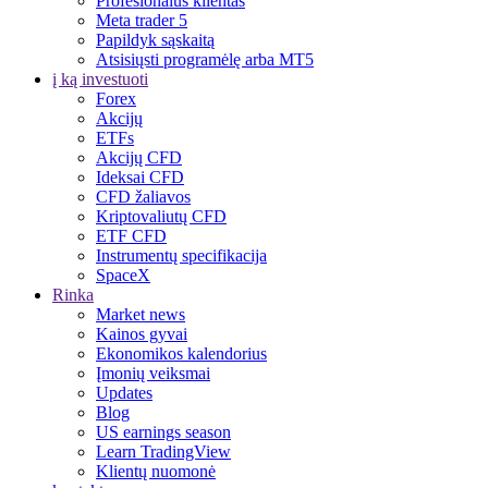
Profesionalus klientas
Meta trader 5
Papildyk sąskaitą
Atsisiųsti programėlę arba MT5
į ką investuoti
Forex
Akcijų
ETFs
Akcijų CFD
Ideksai CFD
CFD žaliavos
Kriptovaliutų CFD
ETF CFD
Instrumentų specifikacija
SpaceX
Rinka
Market news
Kainos gyvai
Ekonomikos kalendorius
Įmonių veiksmai
Updates
Blog
US earnings season
Learn TradingView
Klientų nuomonė