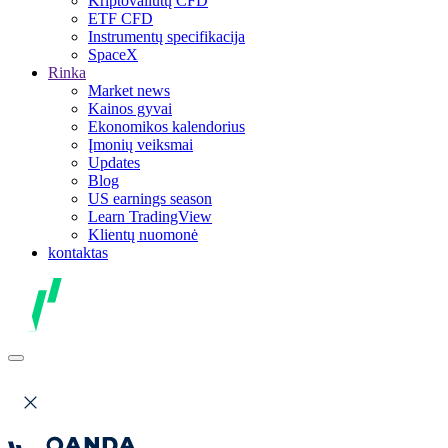
Kriptovaliutų CFD
ETF CFD
Instrumentų specifikacija
SpaceX
Rinka
Market news
Kainos gyvai
Ekonomikos kalendorius
Įmonių veiksmai
Updates
Blog
US earnings season
Learn TradingView
Klientų nuomonė
kontaktas