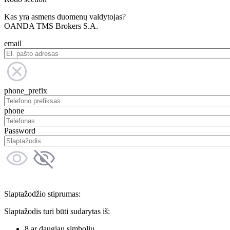
Kas yra asmens duomenų valdytojas?
OANDA TMS Brokers S.A.
email
phone_prefix
phone
Password
Slaptažodžio stiprumas:
Slaptažodis turi būti sudarytas iš:
8 ar daugiau simbolių