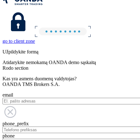
go to client zone
Užpildykite formą
Atidarykite nemokamą OANDA demo sąskaitą
Rodo section
Kas yra asmens duomenų valdytojas?
OANDA TMS Brokers S.A.
email
phone_prefix
phone