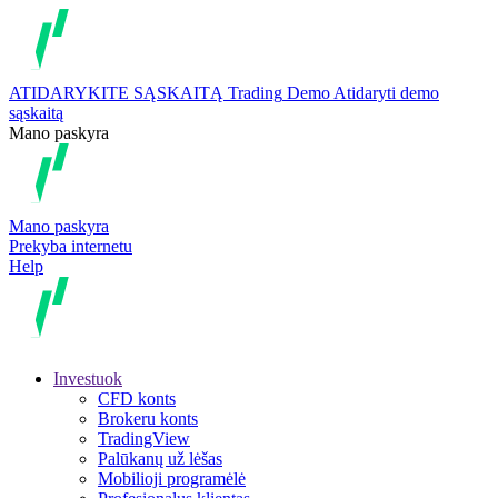
ATIDARYKITE SĄSKAITĄ
Trading
Demo
Atidaryti demo
sąskaitą
Mano paskyra
Mano paskyra
Prekyba internetu
Help
Investuok
CFD konts
Brokeru konts
TradingView
Palūkanų už lėšas
Mobilioji programėlė