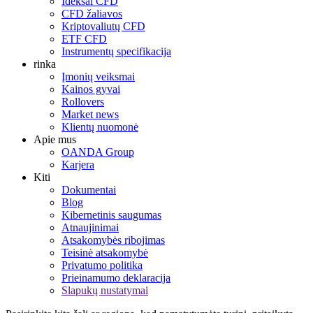
Ideksai CFD
CFD žaliavos
Kriptovaliutų CFD
ETF CFD
Instrumentų specifikacija
rinka
Įmonių veiksmai
Kainos gyvai
Rollovers
Market news
Klientų nuomonė
Apie mus
OANDA Group
Karjera
Kiti
Dokumentai
Blog
Kibernetinis saugumas
Atnaujinimai
Atsakomybės ribojimas
Teisinė atsakomybė
Privatumo politika
Prieinamumo deklaracija
Slapukų nustatymai