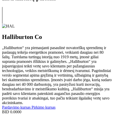
Halliburton Co
„Halliburton“ yra pirmaujanti pasaulinė novatoriškų sprendimų ir
paslaugų teikėja energetikos pramonei, veikianti daugiau nei 80
šalių. Turėdama turtingą istoriją nuo 1919 metų, įmonė giliai
supranta pramonės iššūkius ir galimybes. „Halliburton“ yra
įsipareigojusi teikti vertę savo klientams per pažangiausias
technologijas, veiklos meistriškumą ir dėmesį tvarumui. Pagrindiniai
verslo segmentai apima gręžimą ir vertinimą, užbaigimą ir gamybą
bei skaitmeninius sprendimus. Įmonės įvairi darbo jėga, kurią sudaro
daugiau nei 40 000 darbuotojų, yra pasiryžusi kurti inovacijų,
bendradarbiavimo ir meistriškumo kultūrą. „Halliburton“ misija yra
padėti savo klientams patenkinti augančius pasaulio energijos
poreikius tvariai ir atsakingai, tuo pačiu teikiant ilgalaikę vertę savo
akcininkams.
Pardavimo kursas
Pirkimo kursas
BID
0.0000