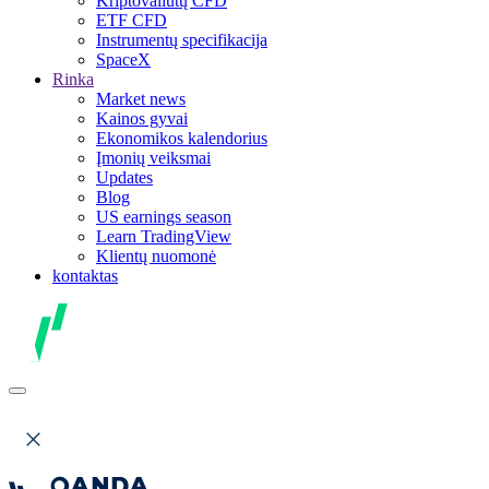
Kriptovaliutų CFD
ETF CFD
Instrumentų specifikacija
SpaceX
Rinka
Market news
Kainos gyvai
Ekonomikos kalendorius
Įmonių veiksmai
Updates
Blog
US earnings season
Learn TradingView
Klientų nuomonė
kontaktas