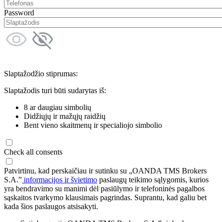
Password
Slaptažodžio stiprumas:
Slaptažodis turi būti sudarytas iš:
8 ar daugiau simbolių
Didžiųjų ir mažųjų raidžių
Bent vieno skaitmenų ir specialiojo simbolio
Check all consents
Patvirtinu, kad perskaičiau ir sutinku su „OANDA TMS Brokers
S.A.”
informacijos ir švietimo
paslaugų teikimo sąlygomis, kurios
yra bendravimo su manimi dėl pasiūlymo ir telefoninės pagalbos
sąskaitos tvarkymo klausimais pagrindas. Suprantu, kad galiu bet
kada šios paslaugos atsisakyti.