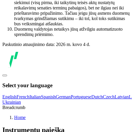
siekimui (visų pirma, iki taikytinų teisės aktų nustatytų
reikalavimų senaties terminų pabaigos), bet ne ilgiau nei iki
prieštaravimo pripažinimo. Tačiau jeigu jūsų asmens duomenų
tvarkymas grindžiamas sutikimu – iki tol, kol toks sutikimas
bus veiksmingai atšauktas.
Duomenų valdytojas netaikys jūsų atžvilgiu automatizuoto
sprendimų priėmimo.
Paskutinio atnaujinimo data: 2026 m. kovo 4 d.
Select your language
English
French
Italian
Spanish
German
Portuguese
Dutch
Czech
Latvian
L
Ukrainian
Breadcrumb
Home
Instrumentų paieška