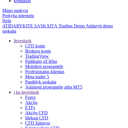
kontaktas
Mano paskyra
Prekyba internetu
Help
ATIDARYKITE SĄSKAITĄ
Trading
Demo
Atidaryti demo
sąskaitą
Investuok
CFD konts
Brokeru konts
TradingView
Palūkanų už lėšas
Mobilioji programėlė
Profesionalus klientas
Meta trader 5
Papildyk sąskaitą
Atsisiųsti programėlę arba MT5
į ką investuoti
Forex
Akcijų
ETFs
Akcijų CFD
Ideksai CFD
CFD žaliavos