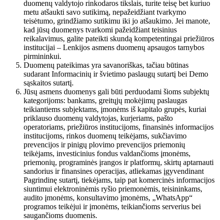
duomenų valdytojo rinkodaros tikslais, turite teisę bet kuriuo
metu atšaukti savo sutikimą, nepažeidžiant tvarkymo
teisėtumo, grindžiamo sutikimu iki jo atšaukimo. Jei manote,
kad jūsų duomenys tvarkomi pažeidžiant teisinius
reikalavimus, galite pateikti skundą kompetentingai priežiūros
institucijai – Lenkijos asmens duomenų apsaugos tarnybos
pirmininkui.
Duomenų pateikimas yra savanoriškas, tačiau būtinas
sudarant Informacinių ir švietimo paslaugų sutartį bei Demo
sąskaitos sutartį.
Jūsų asmens duomenys gali būti perduodami šioms subjektų
kategorijoms: bankams, greitųjų mokėjimų paslaugas
teikiantiems subjektams, įmonėms iš kapitalo grupės, kuriai
priklauso duomenų valdytojas, kurjeriams, pašto
operatoriams, priežiūros institucijoms, finansinės informacijos
institucijoms, rinkos duomenų teikėjams, sukčiavimo
prevencijos ir pinigų plovimo prevencijos priemonių
teikėjams, investicinius fondus valdančioms įmonėms,
priemonių, programinės įrangos ir platformų, skirtų aptarnauti
sandorius ir finansines operacijas, atliekamas įgyvendinant
Pagrindinę sutartį, tiekėjams, taip pat komercinės informacijos
siuntimui elektroninėmis ryšio priemonėmis, teisininkams,
audito įmonėms, konsultavimo įmonėms, „WhatsApp“
programos teikėjui ir įmonėms, teikiančioms serverius bei
saugančioms duomenis.