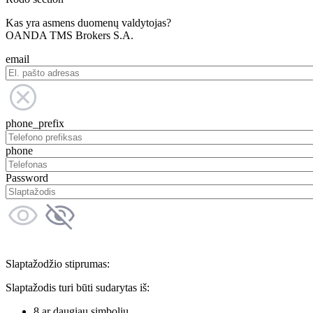
Kas yra asmens duomenų valdytojas?
OANDA TMS Brokers S.A.
email
phone_prefix
phone
Password
Slaptažodžio stiprumas:
Slaptažodis turi būti sudarytas iš:
8 ar daugiau simbolių