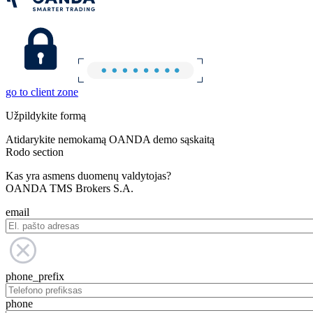
go to client zone
Užpildykite formą
Atidarykite nemokamą OANDA demo sąskaitą
Rodo section
Kas yra asmens duomenų valdytojas?
OANDA TMS Brokers S.A.
email
phone_prefix
phone