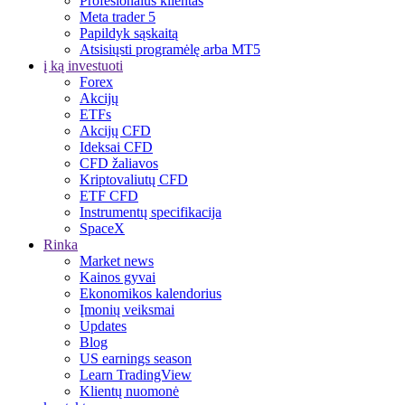
Profesionalus klientas
Meta trader 5
Papildyk sąskaitą
Atsisiųsti programėlę arba MT5
į ką investuoti
Forex
Akcijų
ETFs
Akcijų CFD
Ideksai CFD
CFD žaliavos
Kriptovaliutų CFD
ETF CFD
Instrumentų specifikacija
SpaceX
Rinka
Market news
Kainos gyvai
Ekonomikos kalendorius
Įmonių veiksmai
Updates
Blog
US earnings season
Learn TradingView
Klientų nuomonė