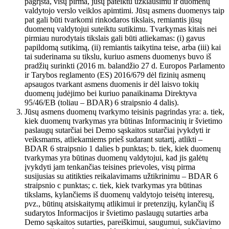
pagrįsta, visų pirma, jūsų pateiktu užklausimu ir duomenų
valdytojo verslo veiklos apimtimi. Jūsų asmens duomenys taip
pat gali būti tvarkomi rinkodaros tikslais, remiantis jūsų
duomenų valdytojui suteiktu sutikimu. Tvarkymas kitais nei
pirmiau nurodytais tikslais gali būti atliekamas: (i) gavus
papildomą sutikimą, (ii) remiantis taikytina teise, arba (iii) kai
tai suderinama su tikslu, kuriuo asmens duomenys buvo iš
pradžių surinkti (2016 m. balandžio 27 d. Europos Parlamento
ir Tarybos reglamento (ES) 2016/679 dėl fizinių asmenų
apsaugos tvarkant asmens duomenis ir dėl laisvo tokių
duomenų judėjimo bei kuriuo panaikinama Direktyva
95/46/EB (toliau – BDAR) 6 straipsnio 4 dalis).
Jūsų asmens duomenų tvarkymo teisinis pagrindas yra: a. tiek,
kiek duomenų tvarkymas yra būtinas Informacinių ir švietimo
paslaugų sutarčiai bei Demo sąskaitos sutarčiai įvykdyti ir
veiksmams, atliekamiems prieš sudarant sutartį, atlikti –
BDAR 6 straipsnio 1 dalies b punktas; b. tiek, kiek duomenų
tvarkymas yra būtinas duomenų valdytojui, kad jis galėtų
įvykdyti jam tenkančias teisines prievoles, visų pirma
susijusias su atitikties reikalavimams užtikrinimu – BDAR 6
straipsnio c punktas; c. tiek, kiek tvarkymas yra būtinas
tikslams, kylančiems iš duomenų valdytojo teisėtų interesų,
pvz., būtinų atsiskaitymų atlikimui ir pretenzijų, kylančių iš
sudarytos Informacijos ir švietimo paslaugų sutarties arba
Demo sąskaitos sutarties, pareiškimui, saugumui, sukčiavimo