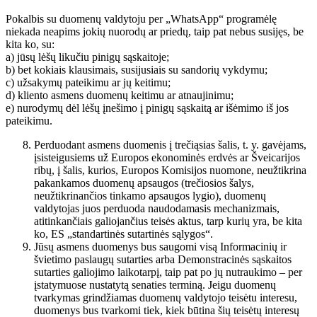
Pokalbis su duomenų valdytoju per „WhatsApp“ programėlę
niekada neapims jokių nuorodų ar priedų, taip pat nebus susijęs, be
kita ko, su:
a) jūsų lėšų likučiu pinigų sąskaitoje;
b) bet kokiais klausimais, susijusiais su sandorių vykdymu;
c) užsakymų pateikimu ar jų keitimu;
d) kliento asmens duomenų keitimu ar atnaujinimu;
e) nurodymų dėl lėšų įnešimo į pinigų sąskaitą ar išėmimo iš jos
pateikimu.
Perduodant asmens duomenis į trečiąsias šalis, t. y. gavėjams,
įsisteigusiems už Europos ekonominės erdvės ar Šveicarijos
ribų, į šalis, kurios, Europos Komisijos nuomone, neužtikrina
pakankamos duomenų apsaugos (trečiosios šalys,
neužtikrinančios tinkamo apsaugos lygio), duomenų
valdytojas juos perduoda naudodamasis mechanizmais,
atitinkančiais galiojančius teisės aktus, tarp kurių yra, be kita
ko, ES „standartinės sutartinės sąlygos“.
Jūsų asmens duomenys bus saugomi visą Informacinių ir
švietimo paslaugų sutarties arba Demonstracinės sąskaitos
sutarties galiojimo laikotarpį, taip pat po jų nutraukimo – per
įstatymuose nustatytą senaties terminą. Jeigu duomenų
tvarkymas grindžiamas duomenų valdytojo teisėtu interesu,
duomenys bus tvarkomi tiek, kiek būtina šių teisėtų interesų