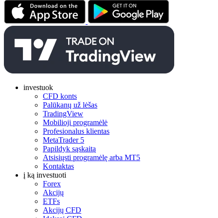
investuok
CFD konts
Palūkanų už lėšas
TradingView
Mobilioji programėlė
Profesionalus klientas
MetaTrader 5
Papildyk sąskaitą
Atsisiųsti programėlę arba MT5
Kontaktas
į ką investuoti
Forex
Akcijų
ETFs
Akcijų CFD