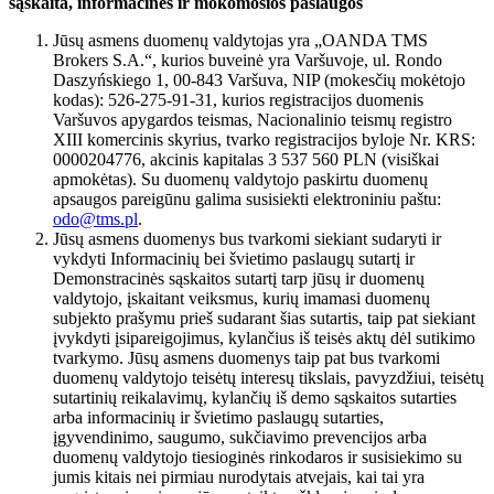
sąskaita, informacinės ir mokomosios paslaugos
Jūsų asmens duomenų valdytojas yra „OANDA TMS
Brokers S.A.“, kurios buveinė yra Varšuvoje, ul. Rondo
Daszyńskiego 1, 00-843 Varšuva, NIP (mokesčių mokėtojo
kodas): 526-275-91-31, kurios registracijos duomenis
Varšuvos apygardos teismas, Nacionalinio teismų registro
XIII komercinis skyrius, tvarko registracijos byloje Nr. KRS:
0000204776, akcinis kapitalas 3 537 560 PLN (visiškai
apmokėtas). Su duomenų valdytojo paskirtu duomenų
apsaugos pareigūnu galima susisiekti elektroniniu paštu:
odo@tms.pl
.
Jūsų asmens duomenys bus tvarkomi siekiant sudaryti ir
vykdyti Informacinių bei švietimo paslaugų sutartį ir
Demonstracinės sąskaitos sutartį tarp jūsų ir duomenų
valdytojo, įskaitant veiksmus, kurių imamasi duomenų
subjekto prašymu prieš sudarant šias sutartis, taip pat siekiant
įvykdyti įsipareigojimus, kylančius iš teisės aktų dėl sutikimo
tvarkymo. Jūsų asmens duomenys taip pat bus tvarkomi
duomenų valdytojo teisėtų interesų tikslais, pavyzdžiui, teisėtų
sutartinių reikalavimų, kylančių iš demo sąskaitos sutarties
arba informacinių ir švietimo paslaugų sutarties,
įgyvendinimo, saugumo, sukčiavimo prevencijos arba
duomenų valdytojo tiesioginės rinkodaros ir susisiekimo su
jumis kitais nei pirmiau nurodytais atvejais, kai tai yra