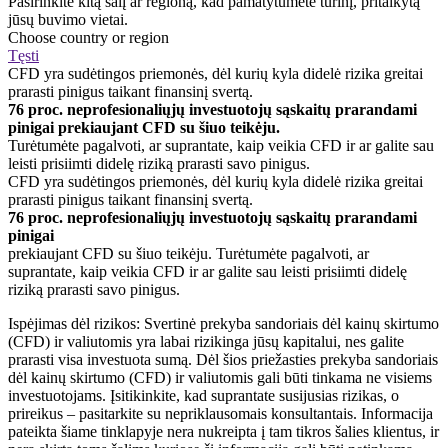
Pasirinkite kitą šalį ar regioną, kad pamatytumėte turinį, pritaikytą
jūsų buvimo vietai.
Choose country or region
Tęsti
CFD yra sudėtingos priemonės, dėl kurių kyla didelė rizika greitai
prarasti pinigus taikant finansinį svertą.
76 proc. neprofesionaliųjų investuotojų sąskaitų prarandami
pinigai prekiaujant CFD su šiuo teikėju.
Turėtumėte pagalvoti, ar suprantate, kaip veikia CFD ir ar galite sau
leisti prisiimti didelę riziką prarasti savo pinigus.
CFD yra sudėtingos priemonės, dėl kurių kyla didelė rizika greitai
prarasti pinigus taikant finansinį svertą.
76 proc. neprofesionaliųjų investuotojų sąskaitų prarandami
pinigai
prekiaujant CFD su šiuo teikėju. Turėtumėte pagalvoti, ar
suprantate, kaip veikia CFD ir ar galite sau leisti prisiimti didelę
riziką prarasti savo pinigus.
Ispėjimas dėl rizikos: Svertinė prekyba sandoriais dėl kainų skirtumo
(CFD) ir valiutomis yra labai rizikinga jūsų kapitalui, nes galite
prarasti visa investuota sumą. Dėl šios priežasties prekyba sandoriais
dėl kainų skirtumo (CFD) ir valiutomis gali būti tinkama ne visiems
investuotojams. Įsitikinkite, kad suprantate susijusias rizikas, o
prireikus – pasitarkite su nepriklausomais konsultantais. Informacija
pateikta šiame tinklapyje nera nukreipta į tam tikros šalies klientus, ir