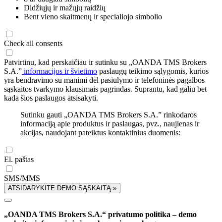
Didžiųjų ir mažųjų raidžių
Bent vieno skaitmenų ir specialiojo simbolio
Check all consents
Patvirtinu, kad perskaičiau ir sutinku su „OANDA TMS Brokers
S.A.”
informacijos ir švietimo
paslaugų teikimo sąlygomis, kurios
yra bendravimo su manimi dėl pasiūlymo ir telefoninės pagalbos
sąskaitos tvarkymo klausimais pagrindas. Suprantu, kad galiu bet
kada šios paslaugos atsisakyti.
Sutinku gauti „OANDA TMS Brokers S.A.” rinkodaros
informaciją apie produktus ir paslaugas, pvz., naujienas ir
akcijas, naudojant pateiktus kontaktinius duomenis:
El. paštas
SMS/MMS
ATSIDARYKITE DEMO SĄSKAITĄ »
„OANDA TMS Brokers S.A.“ privatumo politika – demo