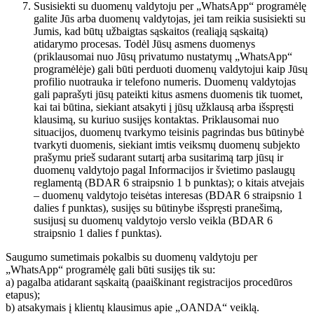
Susisiekti su duomenų valdytoju per „WhatsApp“ programėlę
galite Jūs arba duomenų valdytojas, jei tam reikia susisiekti su
Jumis, kad būtų užbaigtas sąskaitos (realiąją sąskaitą)
atidarymo procesas. Todėl Jūsų asmens duomenys
(priklausomai nuo Jūsų privatumo nustatymų „WhatsApp“
programėlėje) gali būti perduoti duomenų valdytojui kaip Jūsų
profilio nuotrauka ir telefono numeris. Duomenų valdytojas
gali paprašyti jūsų pateikti kitus asmens duomenis tik tuomet,
kai tai būtina, siekiant atsakyti į jūsų užklausą arba išspręsti
klausimą, su kuriuo susijęs kontaktas. Priklausomai nuo
situacijos, duomenų tvarkymo teisinis pagrindas bus būtinybė
tvarkyti duomenis, siekiant imtis veiksmų duomenų subjekto
prašymu prieš sudarant sutartį arba susitarimą tarp jūsų ir
duomenų valdytojo pagal Informacijos ir švietimo paslaugų
reglamentą (BDAR 6 straipsnio 1 b punktas); o kitais atvejais
– duomenų valdytojo teisėtas interesas (BDAR 6 straipsnio 1
dalies f punktas), susijęs su būtinybe išspręsti pranešimą,
susijusį su duomenų valdytojo verslo veikla (BDAR 6
straipsnio 1 dalies f punktas).
Saugumo sumetimais pokalbis su duomenų valdytoju per
„WhatsApp“ programėlę gali būti susijęs tik su:
a) pagalba atidarant sąskaitą (paaiškinant registracijos procedūros
etapus);
b) atsakymais į klientų klausimus apie „OANDA“ veiklą.