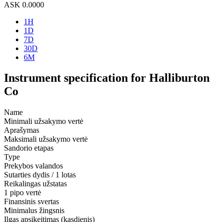
ASK
0.0000
1H
1D
7D
30D
6M
Instrument specification for Halliburton
Co
Name
Minimali užsakymo vertė
Aprašymas
Maksimali užsakymo vertė
Sandorio etapas
Type
Prekybos valandos
Sutarties dydis / 1 lotas
Reikalingas užstatas
1 pipo vertė
Finansinis svertas
Minimalus žingsnis
Ilgas apsikeitimas (kasdienis)