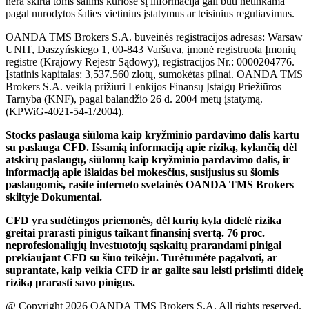
nera skirta toms šalims kuriose šį informacija gali būti netinkama
pagal nurodytos šalies vietinius įstatymus ar teisinius reguliavimus.
OANDA TMS Brokers S.A. buveinės registracijos adresas: Warsaw
UNIT, Daszyńskiego 1, 00-843 Varšuva, įmonė registruota Įmonių
registre (Krajowy Rejestr Sądowy), registracijos Nr.: 0000204776.
Įstatinis kapitalas: 3,537.560 zlotų, sumokėtas pilnai. OANDA TMS
Brokers S.A. veiklą prižiuri Lenkijos Finansų Įstaigų Priežiūros
Tarnyba (KNF), pagal balandžio 26 d. 2004 metų įstatymą.
(KPWiG-4021-54-1/2004).
Stocks paslauga siūloma kaip kryžminio pardavimo dalis kartu
su paslauga CFD. Išsamią informaciją apie riziką, kylančią dėl
atskirų paslaugų, siūlomų kaip kryžminio pardavimo dalis, ir
informaciją apie išlaidas bei mokesčius, susijusius su šiomis
paslaugomis, rasite interneto svetainės OANDA TMS Brokers
skiltyje Dokumentai.
CFD yra sudėtingos priemonės, dėl kurių kyla didelė rizika
greitai prarasti pinigus taikant finansinį svertą. 76 proc.
neprofesionaliųjų investuotojų sąskaitų prarandami pinigai
prekiaujant CFD su šiuo teikėju. Turėtumėte pagalvoti, ar
suprantate, kaip veikia CFD ir ar galite sau leisti prisiimti didelę
riziką prarasti savo pinigus.
@ Copyright 2026 OANDA TMS Brokers S.A. All rights reserved.