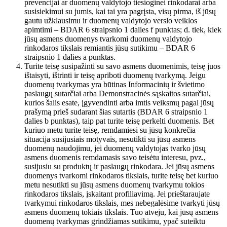
prevencijai ar duomenų valdytojo tiesioginei rinkodarai arba
susisiekimui su jumis, kai tai yra pagrįsta, visų pirma, iš jūsų
gautu užklausimu ir duomenų valdytojo verslo veiklos
apimtimi – BDAR 6 straipsnio 1 dalies f punktas; d. tiek, kiek
jūsų asmens duomenys tvarkomi duomenų valdytojo
rinkodaros tikslais remiantis jūsų sutikimu – BDAR 6
straipsnio 1 dalies a punktas.
Turite teisę susipažinti su savo asmens duomenimis, teisę juos
ištaisyti, ištrinti ir teisę apriboti duomenų tvarkymą. Jeigu
duomenų tvarkymas yra būtinas Informacinių ir švietimo
paslaugų sutarčiai arba Demonstracinės sąskaitos sutarčiai,
kurios šalis esate, įgyvendinti arba imtis veiksmų pagal jūsų
prašymą prieš sudarant šias sutartis (BDAR 6 straipsnio 1
dalies b punktas), taip pat turite teisę perkelti duomenis. Bet
kuriuo metu turite teisę, remdamiesi su jūsų konkrečia
situacija susijusiais motyvais, nesutikti su jūsų asmens
duomenų naudojimu, jei duomenų valdytojas tvarko jūsų
asmens duomenis remdamasis savo teisėtu interesu, pvz.,
susijusiu su produktų ir paslaugų rinkodara. Jei jūsų asmens
duomenys tvarkomi rinkodaros tikslais, turite teisę bet kuriuo
metu nesutikti su jūsų asmens duomenų tvarkymu tokios
rinkodaros tikslais, įskaitant profiliavimą. Jei prieštaraujate
tvarkymui rinkodaros tikslais, mes nebegalėsime tvarkyti jūsų
asmens duomenų tokiais tikslais. Tuo atveju, kai jūsų asmens
duomenų tvarkymas grindžiamas sutikimu, ypač suteiktu