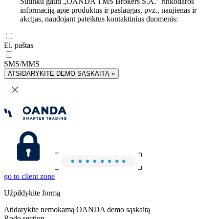
Sutinku gauti „OANDA TMS Brokers S.A.” rinkodaros
informaciją apie produktus ir paslaugas, pvz., naujienas ir
akcijas, naudojant pateiktus kontaktinius duomenis:
El. paštas
SMS/MMS
ATSIDARYKITE DEMO SĄSKAITĄ »
go to client zone
Užpildykite formą
Atidarykite nemokamą OANDA demo sąskaitą
Rodo section