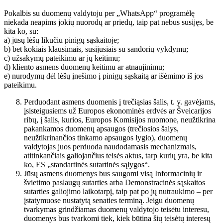
Pokalbis su duomenų valdytoju per „WhatsApp“ programėlę
niekada neapims jokių nuorodų ar priedų, taip pat nebus susijęs, be
kita ko, su:
a) jūsų lėšų likučiu pinigų sąskaitoje;
b) bet kokiais klausimais, susijusiais su sandorių vykdymu;
c) užsakymų pateikimu ar jų keitimu;
d) kliento asmens duomenų keitimu ar atnaujinimu;
e) nurodymų dėl lėšų įnešimo į pinigų sąskaitą ar išėmimo iš jos
pateikimu.
Perduodant asmens duomenis į trečiąsias šalis, t. y. gavėjams,
įsisteigusiems už Europos ekonominės erdvės ar Šveicarijos
ribų, į šalis, kurios, Europos Komisijos nuomone, neužtikrina
pakankamos duomenų apsaugos (trečiosios šalys,
neužtikrinančios tinkamo apsaugos lygio), duomenų
valdytojas juos perduoda naudodamasis mechanizmais,
atitinkančiais galiojančius teisės aktus, tarp kurių yra, be kita
ko, ES „standartinės sutartinės sąlygos“.
Jūsų asmens duomenys bus saugomi visą Informacinių ir
švietimo paslaugų sutarties arba Demonstracinės sąskaitos
sutarties galiojimo laikotarpį, taip pat po jų nutraukimo – per
įstatymuose nustatytą senaties terminą. Jeigu duomenų
tvarkymas grindžiamas duomenų valdytojo teisėtu interesu,
duomenys bus tvarkomi tiek, kiek būtina šių teisėtų interesų