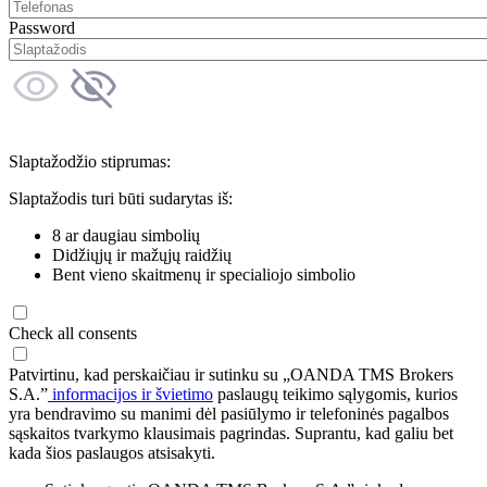
Password
Slaptažodžio stiprumas:
Slaptažodis turi būti sudarytas iš:
8 ar daugiau simbolių
Didžiųjų ir mažųjų raidžių
Bent vieno skaitmenų ir specialiojo simbolio
Check all consents
Patvirtinu, kad perskaičiau ir sutinku su „OANDA TMS Brokers
S.A.”
informacijos ir švietimo
paslaugų teikimo sąlygomis, kurios
yra bendravimo su manimi dėl pasiūlymo ir telefoninės pagalbos
sąskaitos tvarkymo klausimais pagrindas. Suprantu, kad galiu bet
kada šios paslaugos atsisakyti.