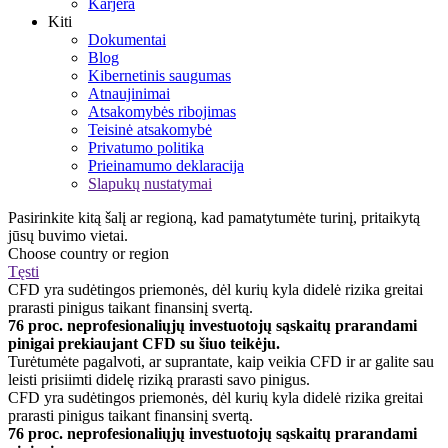
Karjera
Kiti
Dokumentai
Blog
Kibernetinis saugumas
Atnaujinimai
Atsakomybės ribojimas
Teisinė atsakomybė
Privatumo politika
Prieinamumo deklaracija
Slapukų nustatymai
Pasirinkite kitą šalį ar regioną, kad pamatytumėte turinį, pritaikytą
jūsų buvimo vietai.
Choose country or region
Tęsti
CFD yra sudėtingos priemonės, dėl kurių kyla didelė rizika greitai
prarasti pinigus taikant finansinį svertą.
76 proc. neprofesionaliųjų investuotojų sąskaitų prarandami
pinigai prekiaujant CFD su šiuo teikėju.
Turėtumėte pagalvoti, ar suprantate, kaip veikia CFD ir ar galite sau
leisti prisiimti didelę riziką prarasti savo pinigus.
CFD yra sudėtingos priemonės, dėl kurių kyla didelė rizika greitai
prarasti pinigus taikant finansinį svertą.
76 proc. neprofesionaliųjų investuotojų sąskaitų prarandami