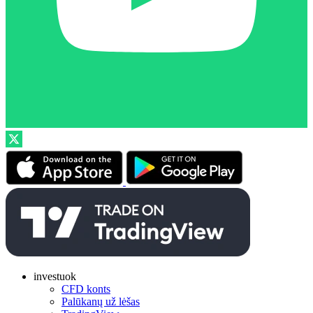
investuok
CFD konts
Palūkanų už lėšas