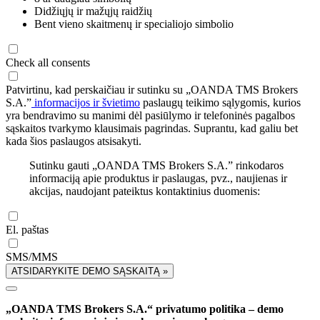
Didžiųjų ir mažųjų raidžių
Bent vieno skaitmenų ir specialiojo simbolio
Check all consents
Patvirtinu, kad perskaičiau ir sutinku su „OANDA TMS Brokers
S.A.”
informacijos ir švietimo
paslaugų teikimo sąlygomis, kurios
yra bendravimo su manimi dėl pasiūlymo ir telefoninės pagalbos
sąskaitos tvarkymo klausimais pagrindas. Suprantu, kad galiu bet
kada šios paslaugos atsisakyti.
Sutinku gauti „OANDA TMS Brokers S.A.” rinkodaros
informaciją apie produktus ir paslaugas, pvz., naujienas ir
akcijas, naudojant pateiktus kontaktinius duomenis:
El. paštas
SMS/MMS
ATSIDARYKITE DEMO SĄSKAITĄ »
„OANDA TMS Brokers S.A.“ privatumo politika – demo