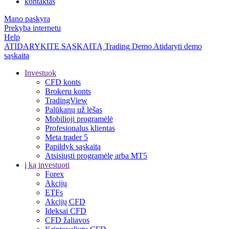
kontaktas
Mano paskyra
Prekyba internetu
Help
ATIDARYKITE SĄSKAITĄ
Trading
Demo
Atidaryti demo
sąskaitą
Investuok
CFD konts
Brokeru konts
TradingView
Palūkanų už lėšas
Mobilioji programėlė
Profesionalus klientas
Meta trader 5
Papildyk sąskaitą
Atsisiųsti programėlę arba MT5
į ką investuoti
Forex
Akcijų
ETFs
Akcijų CFD
Ideksai CFD
CFD žaliavos