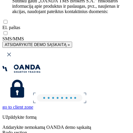
Sutinku gauti „OANDA TMS Brokers S.A.” rinkodaros
informaciją apie produktus ir paslaugas, pvz., naujienas ir
akcijas, naudojant pateiktus kontaktinius duomenis:
El. paštas
SMS/MMS
ATSIDARYKITE DEMO SĄSKAITĄ »
go to client zone
Užpildykite formą
Atidarykite nemokamą OANDA demo sąskaitą
Rodo section