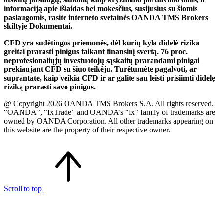
informaciją apie išlaidas bei mokesčius, susijusius su šiomis
paslaugomis, rasite interneto svetainės OANDA TMS Brokers
skiltyje Dokumentai.
CFD yra sudėtingos priemonės, dėl kurių kyla didelė rizika
greitai prarasti pinigus taikant finansinį svertą. 76 proc.
neprofesionaliųjų investuotojų sąskaitų prarandami pinigai
prekiaujant CFD su šiuo teikėju. Turėtumėte pagalvoti, ar
suprantate, kaip veikia CFD ir ar galite sau leisti prisiimti didelę
riziką prarasti savo pinigus.
@ Copyright 2026 OANDA TMS Brokers S.A. All rights reserved.
“OANDA”, “fxTrade” and OANDA’s “fx” family of trademarks are
owned by OANDA Corporation. All other trademarks appearing on
this website are the property of their respective owner.
Scroll to top