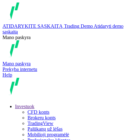
ATIDARYKITE SĄSKAITĄ
Trading
Demo
Atidaryti demo
sąskaitą
Mano paskyra
Mano paskyra
Prekyba internetu
Help
Investuok
CFD konts
Brokeru konts
TradingView
Palūkanų už lėšas
Mobilioji programėlė