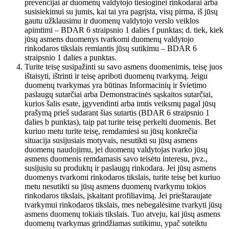
prevencijai ar duomenų valdytojo tiesioginei rinkodarai arba
susisiekimui su jumis, kai tai yra pagrįsta, visų pirma, iš jūsų
gautu užklausimu ir duomenų valdytojo verslo veiklos
apimtimi – BDAR 6 straipsnio 1 dalies f punktas; d. tiek, kiek
jūsų asmens duomenys tvarkomi duomenų valdytojo
rinkodaros tikslais remiantis jūsų sutikimu – BDAR 6
straipsnio 1 dalies a punktas.
Turite teisę susipažinti su savo asmens duomenimis, teisę juos
ištaisyti, ištrinti ir teisę apriboti duomenų tvarkymą. Jeigu
duomenų tvarkymas yra būtinas Informacinių ir švietimo
paslaugų sutarčiai arba Demonstracinės sąskaitos sutarčiai,
kurios šalis esate, įgyvendinti arba imtis veiksmų pagal jūsų
prašymą prieš sudarant šias sutartis (BDAR 6 straipsnio 1
dalies b punktas), taip pat turite teisę perkelti duomenis. Bet
kuriuo metu turite teisę, remdamiesi su jūsų konkrečia
situacija susijusiais motyvais, nesutikti su jūsų asmens
duomenų naudojimu, jei duomenų valdytojas tvarko jūsų
asmens duomenis remdamasis savo teisėtu interesu, pvz.,
susijusiu su produktų ir paslaugų rinkodara. Jei jūsų asmens
duomenys tvarkomi rinkodaros tikslais, turite teisę bet kuriuo
metu nesutikti su jūsų asmens duomenų tvarkymu tokios
rinkodaros tikslais, įskaitant profiliavimą. Jei prieštaraujate
tvarkymui rinkodaros tikslais, mes nebegalėsime tvarkyti jūsų
asmens duomenų tokiais tikslais. Tuo atveju, kai jūsų asmens
duomenų tvarkymas grindžiamas sutikimu, ypač suteiktu