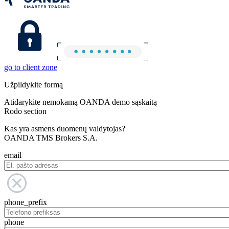
go to client zone
Užpildykite formą
Atidarykite nemokamą OANDA demo sąskaitą
Rodo section
Kas yra asmens duomenų valdytojas?
OANDA TMS Brokers S.A.
email
phone_prefix
phone