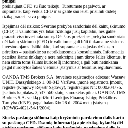
pinigai
prekiaujant CFD su šiuo teikėju. Turėtumėte pagalvoti, ar
suprantate, kaip veikia CFD ir ar galite sau leisti prisiimti didelę
riziką prarasti savo pinigus.
Ispėjimas dėl rizikos: Svertinė prekyba sandoriais dėl kainų skirtumo
(CFD) ir valiutomis yra labai rizikinga jūsų kapitalui, nes galite
prarasti visa investuota sumą. Dėl šios priežasties prekyba sandoriais
dėl kainų skirtumo (CFD) ir valiutomis gali būti tinkama ne visiems
investuotojams. Įsitikinkite, kad suprantate susijusias rizikas, o
prireikus – pasitarkite su nepriklausomais konsultantais. Informacija
pateikta šiame tinklapyje nera nukreipta į tam tikros šalies klientus, ir
nera skirta toms šalims kuriose šį informacija gali būti netinkama
pagal nurodytos šalies vietinius įstatymus ar teisinius reguliavimus.
OANDA TMS Brokers S.A. buveinės registracijos adresas: Warsaw
UNIT, Daszyńskiego 1, 00-843 Varšuva, įmonė registruota Įmonių
registre (Krajowy Rejestr Sądowy), registracijos Nr.: 0000204776.
Įstatinis kapitalas: 3,537.560 zlotų, sumokėtas pilnai. OANDA TMS
Brokers S.A. veiklą prižiuri Lenkijos Finansų Įstaigų Priežiūros
Tarnyba (KNF), pagal balandžio 26 d. 2004 metų įstatymą.
(KPWiG-4021-54-1/2004).
Stocks paslauga siūloma kaip kryžminio pardavimo dalis kartu
su paslauga CFD. Išsamią informaciją apie riziką, kylančią dėl
atskirų paslaugų, siūlomų kaip kryžminio pardavimo dalis, ir