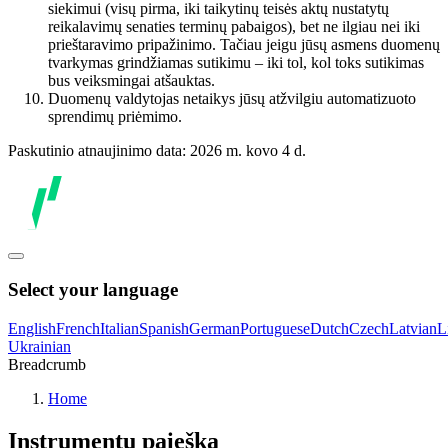
siekimui (visų pirma, iki taikytinų teisės aktų nustatytų
reikalavimų senaties terminų pabaigos), bet ne ilgiau nei iki
prieštaravimo pripažinimo. Tačiau jeigu jūsų asmens duomenų
tvarkymas grindžiamas sutikimu – iki tol, kol toks sutikimas
bus veiksmingai atšauktas.
Duomenų valdytojas netaikys jūsų atžvilgiu automatizuoto
sprendimų priėmimo.
Paskutinio atnaujinimo data: 2026 m. kovo 4 d.
Select your language
English
French
Italian
Spanish
German
Portuguese
Dutch
Czech
Latvian
L
Ukrainian
Breadcrumb
Home
Instrumentų paieška