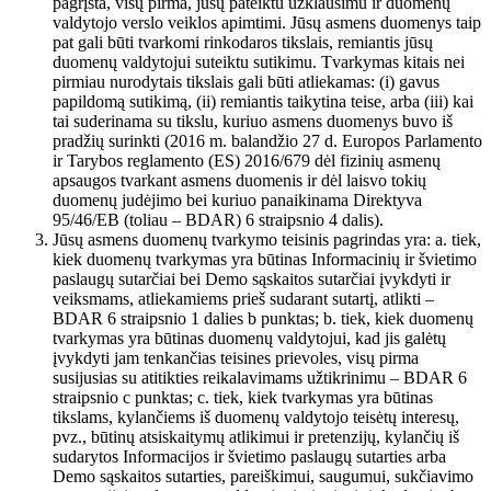
pagrįsta, visų pirma, jūsų pateiktu užklausimu ir duomenų
valdytojo verslo veiklos apimtimi. Jūsų asmens duomenys taip
pat gali būti tvarkomi rinkodaros tikslais, remiantis jūsų
duomenų valdytojui suteiktu sutikimu. Tvarkymas kitais nei
pirmiau nurodytais tikslais gali būti atliekamas: (i) gavus
papildomą sutikimą, (ii) remiantis taikytina teise, arba (iii) kai
tai suderinama su tikslu, kuriuo asmens duomenys buvo iš
pradžių surinkti (2016 m. balandžio 27 d. Europos Parlamento
ir Tarybos reglamento (ES) 2016/679 dėl fizinių asmenų
apsaugos tvarkant asmens duomenis ir dėl laisvo tokių
duomenų judėjimo bei kuriuo panaikinama Direktyva
95/46/EB (toliau – BDAR) 6 straipsnio 4 dalis).
Jūsų asmens duomenų tvarkymo teisinis pagrindas yra: a. tiek,
kiek duomenų tvarkymas yra būtinas Informacinių ir švietimo
paslaugų sutarčiai bei Demo sąskaitos sutarčiai įvykdyti ir
veiksmams, atliekamiems prieš sudarant sutartį, atlikti –
BDAR 6 straipsnio 1 dalies b punktas; b. tiek, kiek duomenų
tvarkymas yra būtinas duomenų valdytojui, kad jis galėtų
įvykdyti jam tenkančias teisines prievoles, visų pirma
susijusias su atitikties reikalavimams užtikrinimu – BDAR 6
straipsnio c punktas; c. tiek, kiek tvarkymas yra būtinas
tikslams, kylančiems iš duomenų valdytojo teisėtų interesų,
pvz., būtinų atsiskaitymų atlikimui ir pretenzijų, kylančių iš
sudarytos Informacijos ir švietimo paslaugų sutarties arba
Demo sąskaitos sutarties, pareiškimui, saugumui, sukčiavimo