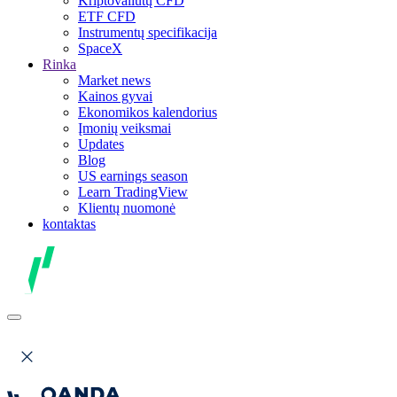
Kriptovaliutų CFD
ETF CFD
Instrumentų specifikacija
SpaceX
Rinka
Market news
Kainos gyvai
Ekonomikos kalendorius
Įmonių veiksmai
Updates
Blog
US earnings season
Learn TradingView
Klientų nuomonė
kontaktas