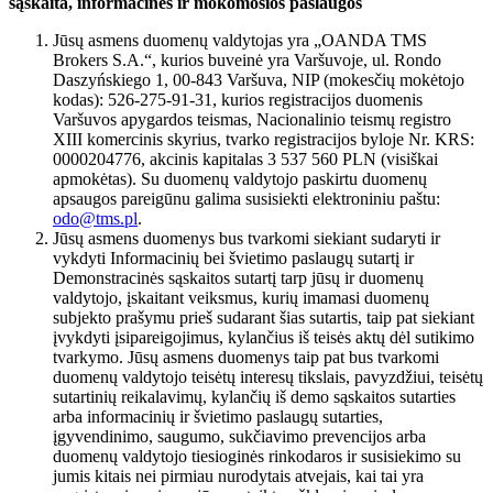
sąskaita, informacinės ir mokomosios paslaugos
Jūsų asmens duomenų valdytojas yra „OANDA TMS
Brokers S.A.“, kurios buveinė yra Varšuvoje, ul. Rondo
Daszyńskiego 1, 00-843 Varšuva, NIP (mokesčių mokėtojo
kodas): 526-275-91-31, kurios registracijos duomenis
Varšuvos apygardos teismas, Nacionalinio teismų registro
XIII komercinis skyrius, tvarko registracijos byloje Nr. KRS:
0000204776, akcinis kapitalas 3 537 560 PLN (visiškai
apmokėtas). Su duomenų valdytojo paskirtu duomenų
apsaugos pareigūnu galima susisiekti elektroniniu paštu:
odo@tms.pl
.
Jūsų asmens duomenys bus tvarkomi siekiant sudaryti ir
vykdyti Informacinių bei švietimo paslaugų sutartį ir
Demonstracinės sąskaitos sutartį tarp jūsų ir duomenų
valdytojo, įskaitant veiksmus, kurių imamasi duomenų
subjekto prašymu prieš sudarant šias sutartis, taip pat siekiant
įvykdyti įsipareigojimus, kylančius iš teisės aktų dėl sutikimo
tvarkymo. Jūsų asmens duomenys taip pat bus tvarkomi
duomenų valdytojo teisėtų interesų tikslais, pavyzdžiui, teisėtų
sutartinių reikalavimų, kylančių iš demo sąskaitos sutarties
arba informacinių ir švietimo paslaugų sutarties,
įgyvendinimo, saugumo, sukčiavimo prevencijos arba
duomenų valdytojo tiesioginės rinkodaros ir susisiekimo su
jumis kitais nei pirmiau nurodytais atvejais, kai tai yra