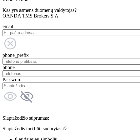
Kas yra asmens duomenų valdytojas?
OANDA TMS Brokers S.A.
email
phone_prefix
phone
Password
Slaptažodžio stiprumas:
Slaptažodis turi būti sudarytas iš:
8 ar daugiau simbolių