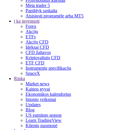
Profesionalus klientas
Meta trader 5
Papildyk sąskaitą
Atsisiųsti programėlę arba MT5
į ką investuoti
Forex
Akcijų
ETFs
Akcijų CFD
Ideksai CFD
CFD žaliavos
Kriptovaliutų CFD
ETF CFD
Instrumentų specifikacija
SpaceX
Rinka
Market news
Kainos gyvai
Ekonomikos kalendorius
Įmonių veiksmai
Updates
Blog
US earnings season
Learn TradingView
Klientų nuomonė