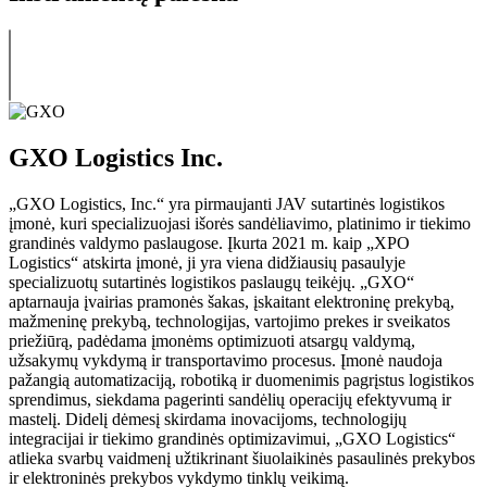
GXO Logistics Inc.
„GXO Logistics, Inc.“ yra pirmaujanti JAV sutartinės logistikos
įmonė, kuri specializuojasi išorės sandėliavimo, platinimo ir tiekimo
grandinės valdymo paslaugose. Įkurta 2021 m. kaip „XPO
Logistics“ atskirta įmonė, ji yra viena didžiausių pasaulyje
specializuotų sutartinės logistikos paslaugų teikėjų. „GXO“
aptarnauja įvairias pramonės šakas, įskaitant elektroninę prekybą,
mažmeninę prekybą, technologijas, vartojimo prekes ir sveikatos
priežiūrą, padėdama įmonėms optimizuoti atsargų valdymą,
užsakymų vykdymą ir transportavimo procesus. Įmonė naudoja
pažangią automatizaciją, robotiką ir duomenimis pagrįstus logistikos
sprendimus, siekdama pagerinti sandėlių operacijų efektyvumą ir
mastelį. Didelį dėmesį skirdama inovacijoms, technologijų
integracijai ir tiekimo grandinės optimizavimui, „GXO Logistics“
atlieka svarbų vaidmenį užtikrinant šiuolaikinės pasaulinės prekybos
ir elektroninės prekybos vykdymo tinklų veikimą.