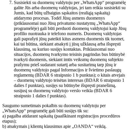
Susisiekti su duomenų valdytoju per „WhatsApp“ programėlę
galite Jūs arba duomenų valdytojas, jei tam reikia susisiekti su
Jumis, kad būtų užbaigtas sąskaitos (realiąją sąskaitą)
atidarymo procesas. Todėl Jūsų asmens duomenys
(priklausomai nuo Jūsų privatumo nustatymų „WhatsApp“
programėlėje) gali būti perduoti duomenų valdytojui kaip Jūsų
profilio nuotrauka ir telefono numeris. Duomenų valdytojas
gali paprašyti jūsų pateikti kitus asmens duomenis tik tuomet,
kai tai būtina, siekiant atsakyti į jūsų užklausą arba išspręsti
klausimą, su kuriuo susijęs kontaktas. Priklausomai nuo
situacijos, duomenų tvarkymo teisinis pagrindas bus būtinybė
tvarkyti duomenis, siekiant imtis veiksmų duomenų subjekto
prašymu prieš sudarant sutartį arba susitarimą tarp jūsų ir
duomenų valdytojo pagal Informacijos ir švietimo paslaugų
reglamentą (BDAR 6 straipsnio 1 b punktas); o kitais atvejais
– duomenų valdytojo teisėtas interesas (BDAR 6 straipsnio 1
dalies f punktas), susijęs su būtinybe išspręsti pranešimą,
susijusį su duomenų valdytojo verslo veikla (BDAR 6
straipsnio 1 dalies f punktas).
Saugumo sumetimais pokalbis su duomenų valdytoju per
„WhatsApp“ programėlę gali būti susijęs tik su:
a) pagalba atidarant sąskaitą (paaiškinant registracijos procedūros
etapus);
b) atsakymais į klientų klausimus apie „OANDA“ veiklą.