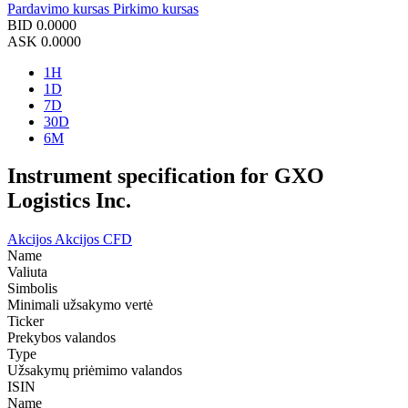
Pardavimo kursas
Pirkimo kursas
BID
0.0000
ASK
0.0000
1H
1D
7D
30D
6M
Instrument specification for GXO
Logistics Inc.
Akcijos
Akcijos CFD
Name
Valiuta
Simbolis
Minimali užsakymo vertė
Ticker
Prekybos valandos
Type
Užsakymų priėmimo valandos
ISIN
Name