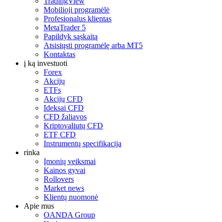
TradingView
Mobilioji programėlė
Profesionalus klientas
MetaTrader 5
Papildyk sąskaitą
Atsisiųsti programėlę arba MT5
Kontaktas
į ką investuoti
Forex
Akcijų
ETFs
Akcijų CFD
Ideksai CFD
CFD žaliavos
Kriptovaliutų CFD
ETF CFD
Instrumentų specifikacija
rinka
Įmonių veiksmai
Kainos gyvai
Rollovers
Market news
Klientų nuomonė
Apie mus
OANDA Group