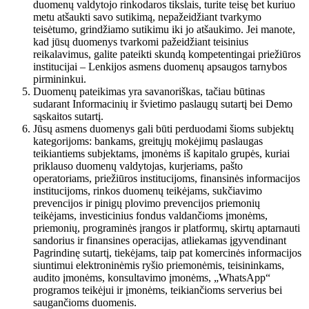
duomenų valdytojo rinkodaros tikslais, turite teisę bet kuriuo
metu atšaukti savo sutikimą, nepažeidžiant tvarkymo
teisėtumo, grindžiamo sutikimu iki jo atšaukimo. Jei manote,
kad jūsų duomenys tvarkomi pažeidžiant teisinius
reikalavimus, galite pateikti skundą kompetentingai priežiūros
institucijai – Lenkijos asmens duomenų apsaugos tarnybos
pirmininkui.
Duomenų pateikimas yra savanoriškas, tačiau būtinas
sudarant Informacinių ir švietimo paslaugų sutartį bei Demo
sąskaitos sutartį.
Jūsų asmens duomenys gali būti perduodami šioms subjektų
kategorijoms: bankams, greitųjų mokėjimų paslaugas
teikiantiems subjektams, įmonėms iš kapitalo grupės, kuriai
priklauso duomenų valdytojas, kurjeriams, pašto
operatoriams, priežiūros institucijoms, finansinės informacijos
institucijoms, rinkos duomenų teikėjams, sukčiavimo
prevencijos ir pinigų plovimo prevencijos priemonių
teikėjams, investicinius fondus valdančioms įmonėms,
priemonių, programinės įrangos ir platformų, skirtų aptarnauti
sandorius ir finansines operacijas, atliekamas įgyvendinant
Pagrindinę sutartį, tiekėjams, taip pat komercinės informacijos
siuntimui elektroninėmis ryšio priemonėmis, teisininkams,
audito įmonėms, konsultavimo įmonėms, „WhatsApp“
programos teikėjui ir įmonėms, teikiančioms serverius bei
saugančioms duomenis.