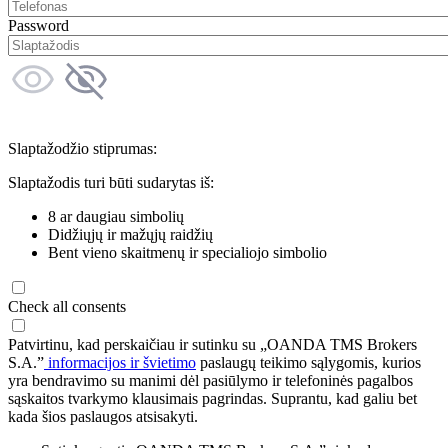
Password
Slaptažodžio stiprumas:
Slaptažodis turi būti sudarytas iš:
8 ar daugiau simbolių
Didžiųjų ir mažųjų raidžių
Bent vieno skaitmenų ir specialiojo simbolio
Check all consents
Patvirtinu, kad perskaičiau ir sutinku su „OANDA TMS Brokers
S.A.”
informacijos ir švietimo
paslaugų teikimo sąlygomis, kurios
yra bendravimo su manimi dėl pasiūlymo ir telefoninės pagalbos
sąskaitos tvarkymo klausimais pagrindas. Suprantu, kad galiu bet
kada šios paslaugos atsisakyti.