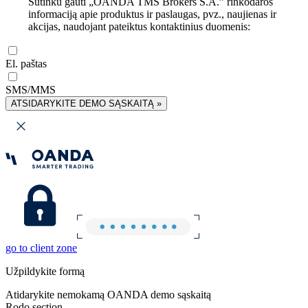
Sutinku gauti „OANDA TMS Brokers S.A.” rinkodaros
informaciją apie produktus ir paslaugas, pvz., naujienas ir
akcijas, naudojant pateiktus kontaktinius duomenis:
El. paštas
SMS/MMS
ATSIDARYKITE DEMO SĄSKAITĄ »
go to client zone
Užpildykite formą
Atidarykite nemokamą OANDA demo sąskaitą
Rodo section