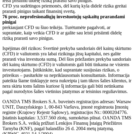
leisti prisiimti didelę riziką prarasti savo pinigus.
CFD yra sudėtingos priemonės, dėl kurių kyla didelė rizika greitai
prarasti pinigus taikant finansinį svertą.
76 proc. neprofesionaliųjų investuotojų sąskaitų prarandami
pinigai
prekiaujant CFD su šiuo teikėju. Turėtumėte pagalvoti, ar
suprantate, kaip veikia CFD ir ar galite sau leisti prisiimti didelę
riziką prarasti savo pinigus.
Ispėjimas dėl rizikos: Svertinė prekyba sandoriais dėl kainų skirtumo
(CFD) ir valiutomis yra labai rizikinga jūsų kapitalui, nes galite
prarasti visa investuota sumą. Dėl šios priežasties prekyba sandoriais
dėl kainų skirtumo (CFD) ir valiutomis gali būti tinkama ne visiems
investuotojams. Įsitikinkite, kad suprantate susijusias rizikas, o
prireikus – pasitarkite su nepriklausomais konsultantais. Informacija
pateikta šiame tinklapyje nera nukreipta į tam tikros šalies klientus, ir
nera skirta toms šalims kuriose šį informacija gali būti netinkama
pagal nurodytos šalies vietinius įstatymus ar teisinius reguliavimus.
OANDA TMS Brokers S.A. buveinės registracijos adresas: Warsaw
UNIT, Daszyńskiego 1, 00-843 Varšuva, įmonė registruota Įmonių
registre (Krajowy Rejestr Sądowy), registracijos Nr.: 0000204776.
Įstatinis kapitalas: 3,537.560 zlotų, sumokėtas pilnai. OANDA TMS
Brokers S.A. veiklą prižiuri Lenkijos Finansų Įstaigų Priežiūros
Tarnyba (KNF), pagal balandžio 26 d. 2004 metų įstatymą.
(KPWiG-4021-54-1/2004).