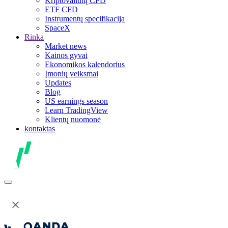
Kriptovaliutų CFD
ETF CFD
Instrumentų specifikacija
SpaceX
Rinka
Market news
Kainos gyvai
Ekonomikos kalendorius
Įmonių veiksmai
Updates
Blog
US earnings season
Learn TradingView
Klientų nuomonė
kontaktas