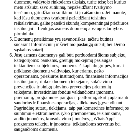
duomenų valdytojo rinkodaros tikslais, turite teisę bet kuriuo
metu atšaukti savo sutikimą, nepažeidžiant tvarkymo
teisėtumo, grindžiamo sutikimu iki jo atšaukimo. Jei manote,
kad jūsų duomenys tvarkomi pažeidžiant teisinius
reikalavimus, galite pateikti skundą kompetentingai priežiūros
institucijai – Lenkijos asmens duomenų apsaugos tarnybos
pirmininkui.
Duomenų pateikimas yra savanoriškas, tačiau būtinas
sudarant Informacinių ir švietimo paslaugų sutartį bei Demo
sąskaitos sutartį.
Jūsų asmens duomenys gali būti perduodami šioms subjektų
kategorijoms: bankams, greitųjų mokėjimų paslaugas
teikiantiems subjektams, įmonėms iš kapitalo grupės, kuriai
priklauso duomenų valdytojas, kurjeriams, pašto
operatoriams, priežiūros institucijoms, finansinės informacijos
institucijoms, rinkos duomenų teikėjams, sukčiavimo
prevencijos ir pinigų plovimo prevencijos priemonių
teikėjams, investicinius fondus valdančioms įmonėms,
priemonių, programinės įrangos ir platformų, skirtų aptarnauti
sandorius ir finansines operacijas, atliekamas įgyvendinant
Pagrindinę sutartį, tiekėjams, taip pat komercinės informacijos
siuntimui elektroninėmis ryšio priemonėmis, teisininkams,
audito įmonėms, konsultavimo įmonėms, „WhatsApp“
programos teikėjui ir įmonėms, teikiančioms serverius bei
saugančioms duomenis.