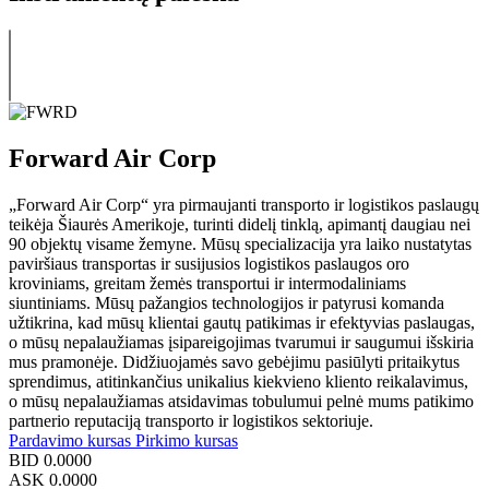
Forward Air Corp
„Forward Air Corp“ yra pirmaujanti transporto ir logistikos paslaugų
teikėja Šiaurės Amerikoje, turinti didelį tinklą, apimantį daugiau nei
90 objektų visame žemyne. Mūsų specializacija yra laiko nustatytas
paviršiaus transportas ir susijusios logistikos paslaugos oro
kroviniams, greitam žemės transportui ir intermodaliniams
siuntiniams. Mūsų pažangios technologijos ir patyrusi komanda
užtikrina, kad mūsų klientai gautų patikimas ir efektyvias paslaugas,
o mūsų nepalaužiamas įsipareigojimas tvarumui ir saugumui išskiria
mus pramonėje. Didžiuojamės savo gebėjimu pasiūlyti pritaikytus
sprendimus, atitinkančius unikalius kiekvieno kliento reikalavimus,
o mūsų nepalaužiamas atsidavimas tobulumui pelnė mums patikimo
partnerio reputaciją transporto ir logistikos sektoriuje.
Pardavimo kursas
Pirkimo kursas
BID
0.0000
ASK
0.0000