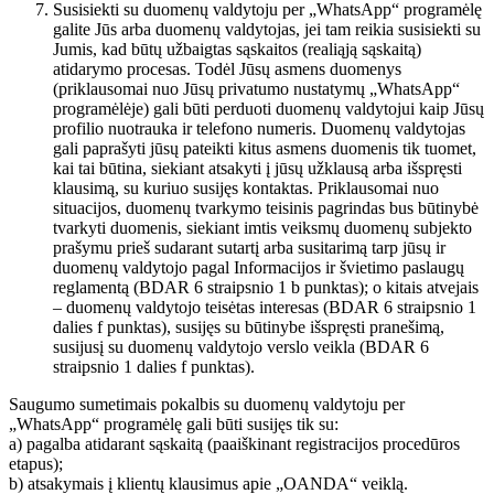
Susisiekti su duomenų valdytoju per „WhatsApp“ programėlę
galite Jūs arba duomenų valdytojas, jei tam reikia susisiekti su
Jumis, kad būtų užbaigtas sąskaitos (realiąją sąskaitą)
atidarymo procesas. Todėl Jūsų asmens duomenys
(priklausomai nuo Jūsų privatumo nustatymų „WhatsApp“
programėlėje) gali būti perduoti duomenų valdytojui kaip Jūsų
profilio nuotrauka ir telefono numeris. Duomenų valdytojas
gali paprašyti jūsų pateikti kitus asmens duomenis tik tuomet,
kai tai būtina, siekiant atsakyti į jūsų užklausą arba išspręsti
klausimą, su kuriuo susijęs kontaktas. Priklausomai nuo
situacijos, duomenų tvarkymo teisinis pagrindas bus būtinybė
tvarkyti duomenis, siekiant imtis veiksmų duomenų subjekto
prašymu prieš sudarant sutartį arba susitarimą tarp jūsų ir
duomenų valdytojo pagal Informacijos ir švietimo paslaugų
reglamentą (BDAR 6 straipsnio 1 b punktas); o kitais atvejais
– duomenų valdytojo teisėtas interesas (BDAR 6 straipsnio 1
dalies f punktas), susijęs su būtinybe išspręsti pranešimą,
susijusį su duomenų valdytojo verslo veikla (BDAR 6
straipsnio 1 dalies f punktas).
Saugumo sumetimais pokalbis su duomenų valdytoju per
„WhatsApp“ programėlę gali būti susijęs tik su:
a) pagalba atidarant sąskaitą (paaiškinant registracijos procedūros
etapus);
b) atsakymais į klientų klausimus apie „OANDA“ veiklą.