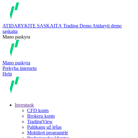
ATIDARYKITE SĄSKAITĄ
Trading
Demo
Atidaryti demo
sąskaitą
Mano paskyra
Mano paskyra
Prekyba internetu
Help
Investuok
CFD konts
Brokeru konts
TradingView
Palūkanų už lėšas
Mobilioji programėlė