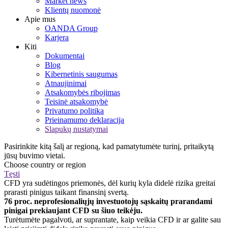
Market news
Klientų nuomonė
Apie mus
OANDA Group
Karjera
Kiti
Dokumentai
Blog
Kibernetinis saugumas
Atnaujinimai
Atsakomybės ribojimas
Teisinė atsakomybė
Privatumo politika
Prieinamumo deklaracija
Slapukų nustatymai
Pasirinkite kitą šalį ar regioną, kad pamatytumėte turinį, pritaikytą
jūsų buvimo vietai.
Choose country or region
Tęsti
CFD yra sudėtingos priemonės, dėl kurių kyla didelė rizika greitai
prarasti pinigus taikant finansinį svertą.
76 proc. neprofesionaliųjų investuotojų sąskaitų prarandami
pinigai prekiaujant CFD su šiuo teikėju.
Turėtumėte pagalvoti, ar suprantate, kaip veikia CFD ir ar galite sau