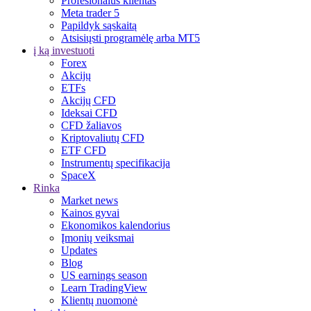
Profesionalus klientas
Meta trader 5
Papildyk sąskaitą
Atsisiųsti programėlę arba MT5
į ką investuoti
Forex
Akcijų
ETFs
Akcijų CFD
Ideksai CFD
CFD žaliavos
Kriptovaliutų CFD
ETF CFD
Instrumentų specifikacija
SpaceX
Rinka
Market news
Kainos gyvai
Ekonomikos kalendorius
Įmonių veiksmai
Updates
Blog
US earnings season
Learn TradingView
Klientų nuomonė