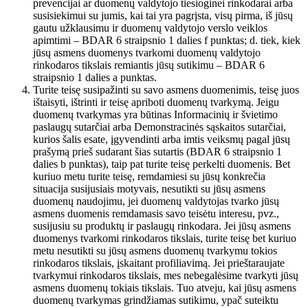
prevencijai ar duomenų valdytojo tiesioginei rinkodarai arba
susisiekimui su jumis, kai tai yra pagrįsta, visų pirma, iš jūsų
gautu užklausimu ir duomenų valdytojo verslo veiklos
apimtimi – BDAR 6 straipsnio 1 dalies f punktas; d. tiek, kiek
jūsų asmens duomenys tvarkomi duomenų valdytojo
rinkodaros tikslais remiantis jūsų sutikimu – BDAR 6
straipsnio 1 dalies a punktas.
Turite teisę susipažinti su savo asmens duomenimis, teisę juos
ištaisyti, ištrinti ir teisę apriboti duomenų tvarkymą. Jeigu
duomenų tvarkymas yra būtinas Informacinių ir švietimo
paslaugų sutarčiai arba Demonstracinės sąskaitos sutarčiai,
kurios šalis esate, įgyvendinti arba imtis veiksmų pagal jūsų
prašymą prieš sudarant šias sutartis (BDAR 6 straipsnio 1
dalies b punktas), taip pat turite teisę perkelti duomenis. Bet
kuriuo metu turite teisę, remdamiesi su jūsų konkrečia
situacija susijusiais motyvais, nesutikti su jūsų asmens
duomenų naudojimu, jei duomenų valdytojas tvarko jūsų
asmens duomenis remdamasis savo teisėtu interesu, pvz.,
susijusiu su produktų ir paslaugų rinkodara. Jei jūsų asmens
duomenys tvarkomi rinkodaros tikslais, turite teisę bet kuriuo
metu nesutikti su jūsų asmens duomenų tvarkymu tokios
rinkodaros tikslais, įskaitant profiliavimą. Jei prieštaraujate
tvarkymui rinkodaros tikslais, mes nebegalėsime tvarkyti jūsų
asmens duomenų tokiais tikslais. Tuo atveju, kai jūsų asmens
duomenų tvarkymas grindžiamas sutikimu, ypač suteiktu