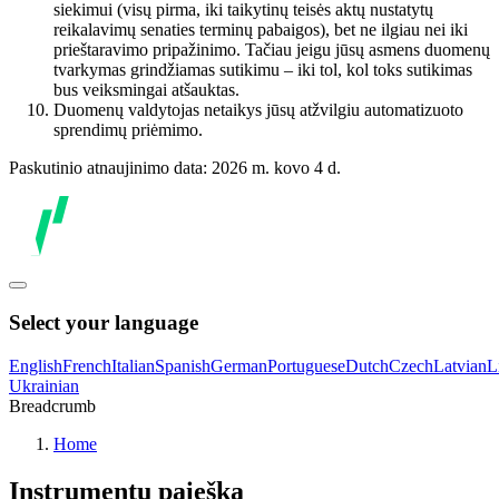
siekimui (visų pirma, iki taikytinų teisės aktų nustatytų
reikalavimų senaties terminų pabaigos), bet ne ilgiau nei iki
prieštaravimo pripažinimo. Tačiau jeigu jūsų asmens duomenų
tvarkymas grindžiamas sutikimu – iki tol, kol toks sutikimas
bus veiksmingai atšauktas.
Duomenų valdytojas netaikys jūsų atžvilgiu automatizuoto
sprendimų priėmimo.
Paskutinio atnaujinimo data: 2026 m. kovo 4 d.
Select your language
English
French
Italian
Spanish
German
Portuguese
Dutch
Czech
Latvian
L
Ukrainian
Breadcrumb
Home
Instrumentų paieška