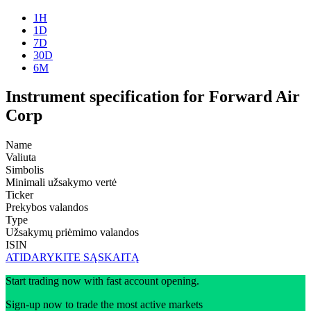
1H
1D
7D
30D
6M
Instrument specification for Forward Air
Corp
Name
Valiuta
Simbolis
Minimali užsakymo vertė
Ticker
Prekybos valandos
Type
Užsakymų priėmimo valandos
ISIN
ATIDARYKITE SĄSKAITĄ
Start trading now with fast account opening.
Sign-up now to trade the most active markets