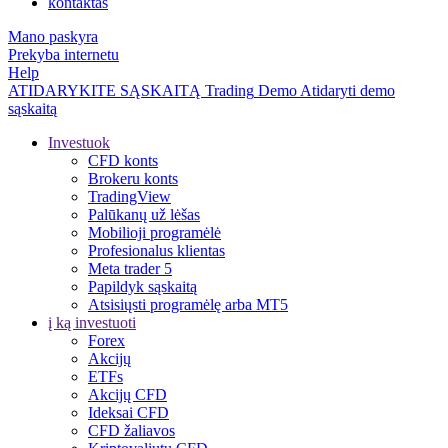
kontaktas
Mano paskyra
Prekyba internetu
Help
ATIDARYKITE SĄSKAITĄ
Trading
Demo
Atidaryti demo
sąskaitą
Investuok
CFD konts
Brokeru konts
TradingView
Palūkanų už lėšas
Mobilioji programėlė
Profesionalus klientas
Meta trader 5
Papildyk sąskaitą
Atsisiųsti programėlę arba MT5
į ką investuoti
Forex
Akcijų
ETFs
Akcijų CFD
Ideksai CFD
CFD žaliavos