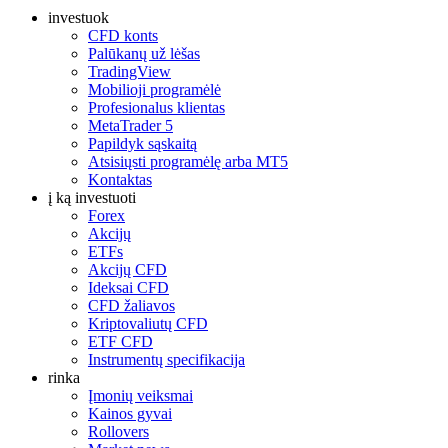
investuok
CFD konts
Palūkanų už lėšas
TradingView
Mobilioji programėlė
Profesionalus klientas
MetaTrader 5
Papildyk sąskaitą
Atsisiųsti programėlę arba MT5
Kontaktas
į ką investuoti
Forex
Akcijų
ETFs
Akcijų CFD
Ideksai CFD
CFD žaliavos
Kriptovaliutų CFD
ETF CFD
Instrumentų specifikacija
rinka
Įmonių veiksmai
Kainos gyvai
Rollovers