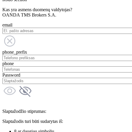
Kas yra asmens duomenų valdytojas?
OANDA TMS Brokers S.A.
email
phone_prefix
phone
Password
Slaptažodžio stiprumas:
Slaptažodis turi būti sudarytas iš:
8 ar daugiau simbolių