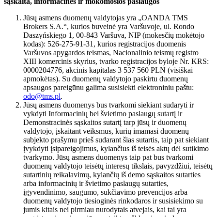
sąskaita, informacinės ir mokomosios paslaugos
Jūsų asmens duomenų valdytojas yra „OANDA TMS
Brokers S.A.“, kurios buveinė yra Varšuvoje, ul. Rondo
Daszyńskiego 1, 00-843 Varšuva, NIP (mokesčių mokėtojo
kodas): 526-275-91-31, kurios registracijos duomenis
Varšuvos apygardos teismas, Nacionalinio teismų registro
XIII komercinis skyrius, tvarko registracijos byloje Nr. KRS:
0000204776, akcinis kapitalas 3 537 560 PLN (visiškai
apmokėtas). Su duomenų valdytojo paskirtu duomenų
apsaugos pareigūnu galima susisiekti elektroniniu paštu:
odo@tms.pl
.
Jūsų asmens duomenys bus tvarkomi siekiant sudaryti ir
vykdyti Informacinių bei švietimo paslaugų sutartį ir
Demonstracinės sąskaitos sutartį tarp jūsų ir duomenų
valdytojo, įskaitant veiksmus, kurių imamasi duomenų
subjekto prašymu prieš sudarant šias sutartis, taip pat siekiant
įvykdyti įsipareigojimus, kylančius iš teisės aktų dėl sutikimo
tvarkymo. Jūsų asmens duomenys taip pat bus tvarkomi
duomenų valdytojo teisėtų interesų tikslais, pavyzdžiui, teisėtų
sutartinių reikalavimų, kylančių iš demo sąskaitos sutarties
arba informacinių ir švietimo paslaugų sutarties,
įgyvendinimo, saugumo, sukčiavimo prevencijos arba
duomenų valdytojo tiesioginės rinkodaros ir susisiekimo su
jumis kitais nei pirmiau nurodytais atvejais, kai tai yra