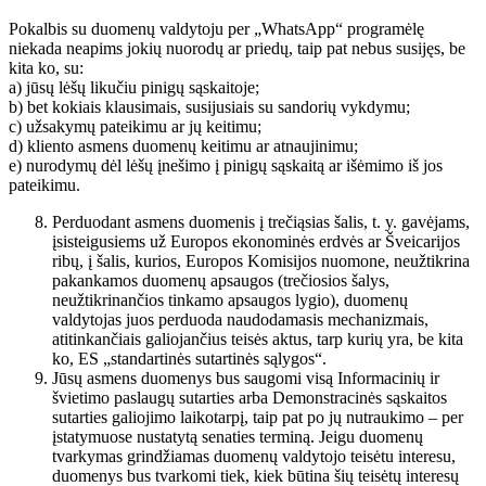
Pokalbis su duomenų valdytoju per „WhatsApp“ programėlę
niekada neapims jokių nuorodų ar priedų, taip pat nebus susijęs, be
kita ko, su:
a) jūsų lėšų likučiu pinigų sąskaitoje;
b) bet kokiais klausimais, susijusiais su sandorių vykdymu;
c) užsakymų pateikimu ar jų keitimu;
d) kliento asmens duomenų keitimu ar atnaujinimu;
e) nurodymų dėl lėšų įnešimo į pinigų sąskaitą ar išėmimo iš jos
pateikimu.
Perduodant asmens duomenis į trečiąsias šalis, t. y. gavėjams,
įsisteigusiems už Europos ekonominės erdvės ar Šveicarijos
ribų, į šalis, kurios, Europos Komisijos nuomone, neužtikrina
pakankamos duomenų apsaugos (trečiosios šalys,
neužtikrinančios tinkamo apsaugos lygio), duomenų
valdytojas juos perduoda naudodamasis mechanizmais,
atitinkančiais galiojančius teisės aktus, tarp kurių yra, be kita
ko, ES „standartinės sutartinės sąlygos“.
Jūsų asmens duomenys bus saugomi visą Informacinių ir
švietimo paslaugų sutarties arba Demonstracinės sąskaitos
sutarties galiojimo laikotarpį, taip pat po jų nutraukimo – per
įstatymuose nustatytą senaties terminą. Jeigu duomenų
tvarkymas grindžiamas duomenų valdytojo teisėtu interesu,
duomenys bus tvarkomi tiek, kiek būtina šių teisėtų interesų