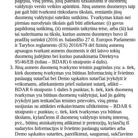
pagrįsta, visų pirma, jūsų pateiktu užklausimu ir duomenų
valdytojo verslo veiklos apimtimi. Jūsų asmens duomenys taip
pat gali būti tvarkomi rinkodaros tikslais, remiantis jūsų
duomenų valdytojui suteiktu sutikimu. Tvarkymas kitais nei
pirmiau nurodytais tikslais gali būti atliekamas: (i) gavus
papildomą sutikimą, (ii) remiantis taikytina teise, arba (iii) kai
tai suderinama su tikslu, kuriuo asmens duomenys buvo iš
pradžių surinkti (2016 m. balandžio 27 d. Europos Parlamento
ir Tarybos reglamento (ES) 2016/679 dėl fizinių asmenų
apsaugos tvarkant asmens duomenis ir dėl laisvo tokių
duomenų judėjimo bei kuriuo panaikinama Direktyva
95/46/EB (toliau – BDAR) 6 straipsnio 4 dalis).
Jūsų asmens duomenų tvarkymo teisinis pagrindas yra: a. tiek,
kiek duomenų tvarkymas yra būtinas Informacinių ir švietimo
paslaugų sutarčiai bei Demo sąskaitos sutarčiai įvykdyti ir
veiksmams, atliekamiems prieš sudarant sutartį, atlikti –
BDAR 6 straipsnio 1 dalies b punktas; b. tiek, kiek duomenų
tvarkymas yra būtinas duomenų valdytojui, kad jis galėtų
įvykdyti jam tenkančias teisines prievoles, visų pirma
susijusias su atitikties reikalavimams užtikrinimu – BDAR 6
straipsnio c punktas; c. tiek, kiek tvarkymas yra būtinas
tikslams, kylančiems iš duomenų valdytojo teisėtų interesų,
pvz., būtinų atsiskaitymų atlikimui ir pretenzijų, kylančių iš
sudarytos Informacijos ir švietimo paslaugų sutarties arba
Demo sąskaitos sutarties, pareiškimui, saugumui, sukčiavimo