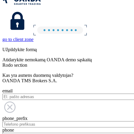
go to client zone
Užpildykite formą
Atidarykite nemokamą OANDA demo sąskaitą
Rodo section
Kas yra asmens duomenų valdytojas?
OANDA TMS Brokers S.A.
email
phone_prefix
phone