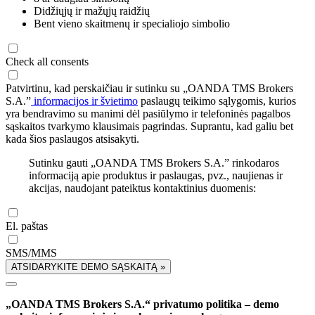
Didžiųjų ir mažųjų raidžių
Bent vieno skaitmenų ir specialiojo simbolio
Check all consents
Patvirtinu, kad perskaičiau ir sutinku su „OANDA TMS Brokers
S.A.”
informacijos ir švietimo
paslaugų teikimo sąlygomis, kurios
yra bendravimo su manimi dėl pasiūlymo ir telefoninės pagalbos
sąskaitos tvarkymo klausimais pagrindas. Suprantu, kad galiu bet
kada šios paslaugos atsisakyti.
Sutinku gauti „OANDA TMS Brokers S.A.” rinkodaros
informaciją apie produktus ir paslaugas, pvz., naujienas ir
akcijas, naudojant pateiktus kontaktinius duomenis:
El. paštas
SMS/MMS
ATSIDARYKITE DEMO SĄSKAITĄ »
„OANDA TMS Brokers S.A.“ privatumo politika – demo