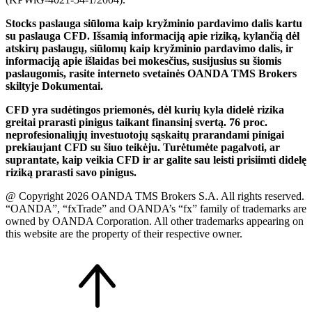
Stocks paslauga siūloma kaip kryžminio pardavimo dalis kartu
su paslauga CFD. Išsamią informaciją apie riziką, kylančią dėl
atskirų paslaugų, siūlomų kaip kryžminio pardavimo dalis, ir
informaciją apie išlaidas bei mokesčius, susijusius su šiomis
paslaugomis, rasite interneto svetainės OANDA TMS Brokers
skiltyje Dokumentai.
CFD yra sudėtingos priemonės, dėl kurių kyla didelė rizika
greitai prarasti pinigus taikant finansinį svertą. 76 proc.
neprofesionaliųjų investuotojų sąskaitų prarandami pinigai
prekiaujant CFD su šiuo teikėju. Turėtumėte pagalvoti, ar
suprantate, kaip veikia CFD ir ar galite sau leisti prisiimti didelę
riziką prarasti savo pinigus.
@ Copyright 2026 OANDA TMS Brokers S.A. All rights reserved.
“OANDA”, “fxTrade” and OANDA’s “fx” family of trademarks are
owned by OANDA Corporation. All other trademarks appearing on
this website are the property of their respective owner.