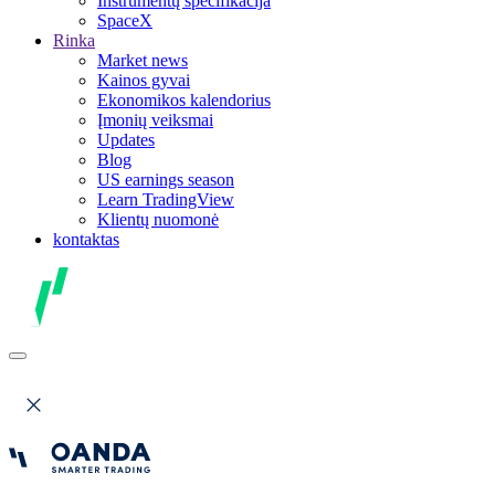
Instrumentų specifikacija
SpaceX
Rinka
Market news
Kainos gyvai
Ekonomikos kalendorius
Įmonių veiksmai
Updates
Blog
US earnings season
Learn TradingView
Klientų nuomonė
kontaktas