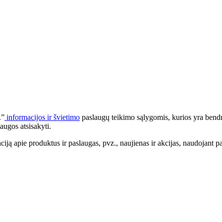
.”
informacijos ir švietimo
paslaugų teikimo sąlygomis, kurios yra bendr
augos atsisakyti.
apie produktus ir paslaugas, pvz., naujienas ir akcijas, naudojant pa