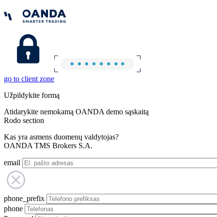
go to client zone
Užpildykite formą
Atidarykite nemokamą OANDA demo sąskaitą
Rodo section
Kas yra asmens duomenų valdytojas?
OANDA TMS Brokers S.A.
email
phone_prefix
phone