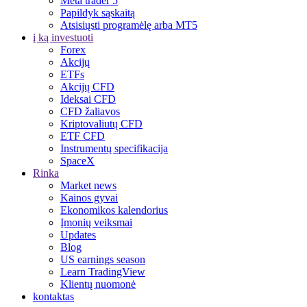
Meta trader 5
Papildyk sąskaitą
Atsisiųsti programėlę arba MT5
į ką investuoti
Forex
Akcijų
ETFs
Akcijų CFD
Ideksai CFD
CFD žaliavos
Kriptovaliutų CFD
ETF CFD
Instrumentų specifikacija
SpaceX
Rinka
Market news
Kainos gyvai
Ekonomikos kalendorius
Įmonių veiksmai
Updates
Blog
US earnings season
Learn TradingView
Klientų nuomonė
kontaktas