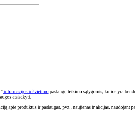
.”
informacijos ir švietimo
paslaugų teikimo sąlygomis, kurios yra bendr
augos atsisakyti.
apie produktus ir paslaugas, pvz., naujienas ir akcijas, naudojant pa