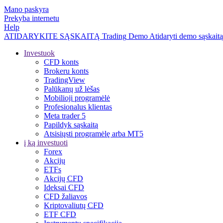
Mano paskyra
Prekyba internetu
Help
ATIDARYKITE SĄSKAITĄ
Trading
Demo
Atidaryti demo sąskaitą
Investuok
CFD konts
Brokeru konts
TradingView
Palūkanų už lėšas
Mobilioji programėlė
Profesionalus klientas
Meta trader 5
Papildyk sąskaitą
Atsisiųsti programėlę arba MT5
į ką investuoti
Forex
Akcijų
ETFs
Akcijų CFD
Ideksai CFD
CFD žaliavos
Kriptovaliutų CFD
ETF CFD