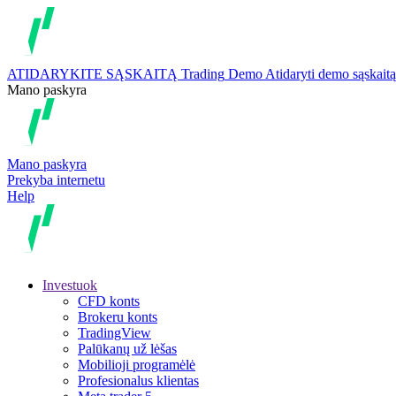
ATIDARYKITE SĄSKAITĄ
Trading
Demo
Atidaryti demo sąskaitą
Mano paskyra
Mano paskyra
Prekyba internetu
Help
Investuok
CFD konts
Brokeru konts
TradingView
Palūkanų už lėšas
Mobilioji programėlė
Profesionalus klientas