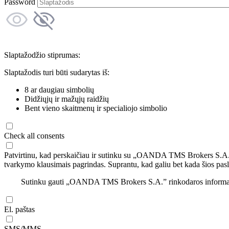
Password
Slaptažodžio stiprumas:
Slaptažodis turi būti sudarytas iš:
8 ar daugiau simbolių
Didžiųjų ir mažųjų raidžių
Bent vieno skaitmenų ir specialiojo simbolio
Check all consents
Patvirtinu, kad perskaičiau ir sutinku su „OANDA TMS Brokers S.A
tvarkymo klausimais pagrindas. Suprantu, kad galiu bet kada šios pasl
Sutinku gauti „OANDA TMS Brokers S.A.” rinkodaros informaciją 
El. paštas
SMS/MMS