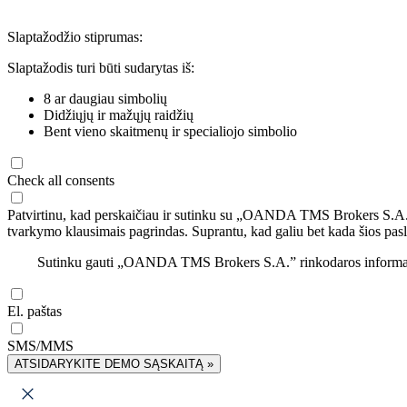
Slaptažodžio stiprumas:
Slaptažodis turi būti sudarytas iš:
8 ar daugiau simbolių
Didžiųjų ir mažųjų raidžių
Bent vieno skaitmenų ir specialiojo simbolio
Check all consents
Patvirtinu, kad perskaičiau ir sutinku su „OANDA TMS Brokers S.A
tvarkymo klausimais pagrindas. Suprantu, kad galiu bet kada šios pasl
Sutinku gauti „OANDA TMS Brokers S.A.” rinkodaros informaciją 
El. paštas
SMS/MMS
ATSIDARYKITE DEMO SĄSKAITĄ »