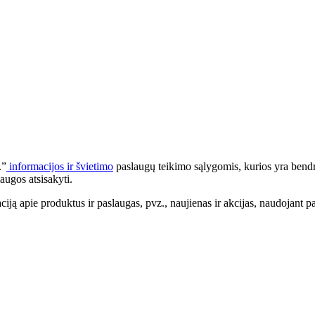
.”
informacijos ir švietimo
paslaugų teikimo sąlygomis, kurios yra bendr
augos atsisakyti.
apie produktus ir paslaugas, pvz., naujienas ir akcijas, naudojant pa