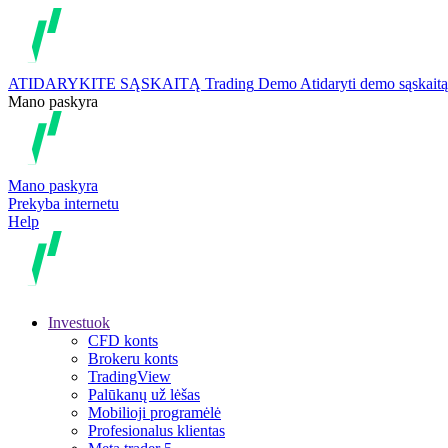
ATIDARYKITE SĄSKAITĄ
Trading
Demo
Atidaryti demo sąskaitą
Mano paskyra
Mano paskyra
Prekyba internetu
Help
Investuok
CFD konts
Brokeru konts
TradingView
Palūkanų už lėšas
Mobilioji programėlė
Profesionalus klientas