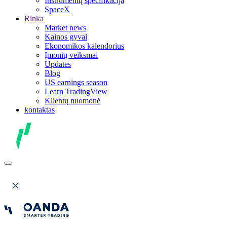
Instrumentų specifikacija
SpaceX
Rinka
Market news
Kainos gyvai
Ekonomikos kalendorius
Įmonių veiksmai
Updates
Blog
US earnings season
Learn TradingView
Klientų nuomonė
kontaktas