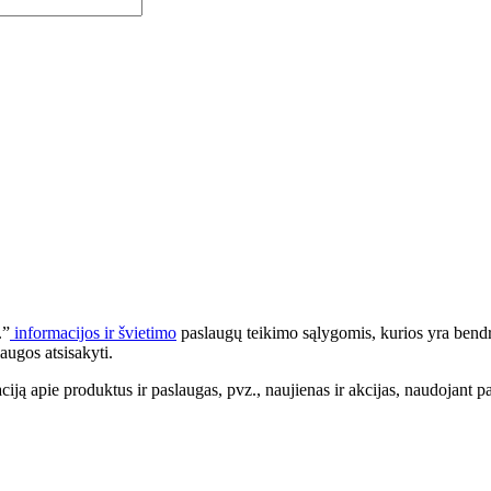
.”
informacijos ir švietimo
paslaugų teikimo sąlygomis, kurios yra bendr
augos atsisakyti.
apie produktus ir paslaugas, pvz., naujienas ir akcijas, naudojant pa