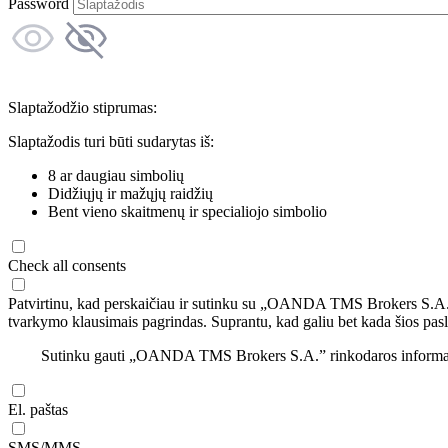
Password
Slaptažodžio stiprumas:
Slaptažodis turi būti sudarytas iš:
8 ar daugiau simbolių
Didžiųjų ir mažųjų raidžių
Bent vieno skaitmenų ir specialiojo simbolio
Check all consents
Patvirtinu, kad perskaičiau ir sutinku su „OANDA TMS Brokers S.A
tvarkymo klausimais pagrindas. Suprantu, kad galiu bet kada šios pasl
Sutinku gauti „OANDA TMS Brokers S.A.” rinkodaros informaciją 
El. paštas
SMS/MMS