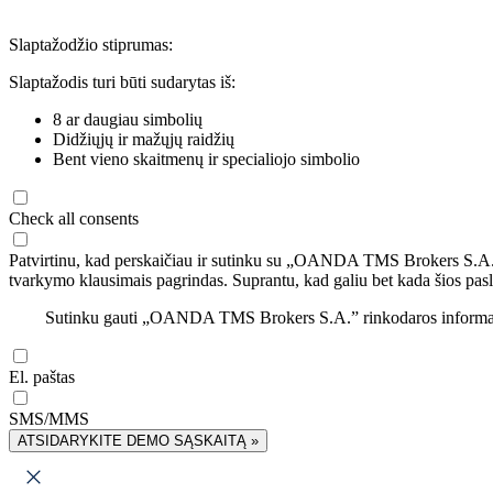
Slaptažodžio stiprumas:
Slaptažodis turi būti sudarytas iš:
8 ar daugiau simbolių
Didžiųjų ir mažųjų raidžių
Bent vieno skaitmenų ir specialiojo simbolio
Check all consents
Patvirtinu, kad perskaičiau ir sutinku su „OANDA TMS Brokers S.A
tvarkymo klausimais pagrindas. Suprantu, kad galiu bet kada šios pasl
Sutinku gauti „OANDA TMS Brokers S.A.” rinkodaros informaciją 
El. paštas
SMS/MMS
ATSIDARYKITE DEMO SĄSKAITĄ »