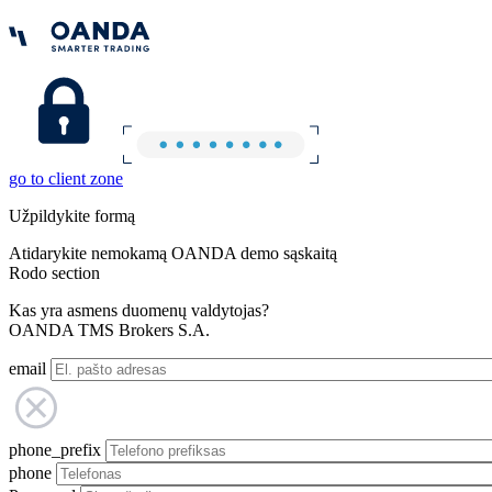
go to client zone
Užpildykite formą
Atidarykite nemokamą OANDA demo sąskaitą
Rodo section
Kas yra asmens duomenų valdytojas?
OANDA TMS Brokers S.A.
email
phone_prefix
phone