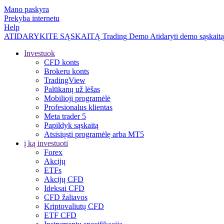
Mano paskyra
Prekyba internetu
Help
ATIDARYKITE SĄSKAITĄ
Trading
Demo
Atidaryti demo sąskaitą
Investuok
CFD konts
Brokeru konts
TradingView
Palūkanų už lėšas
Mobilioji programėlė
Profesionalus klientas
Meta trader 5
Papildyk sąskaitą
Atsisiųsti programėlę arba MT5
į ką investuoti
Forex
Akcijų
ETFs
Akcijų CFD
Ideksai CFD
CFD žaliavos
Kriptovaliutų CFD
ETF CFD