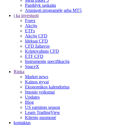
Meta trader 5
Papildyk sąskaitą
Atsisiųsti programėlę arba MT5
į ką investuoti
Forex
Akcijų
ETFs
Akcijų CFD
Ideksai CFD
CFD žaliavos
Kriptovaliutų CFD
ETF CFD
Instrumentų specifikacija
SpaceX
Rinka
Market news
Kainos gyvai
Ekonomikos kalendorius
Įmonių veiksmai
Updates
Blog
US earnings season
Learn TradingView
Klientų nuomonė
kontaktas