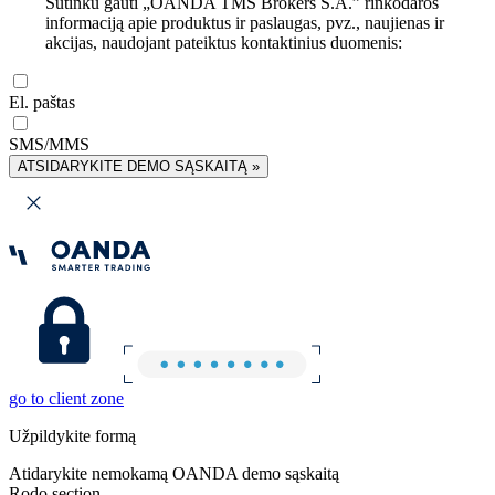
Sutinku gauti „OANDA TMS Brokers S.A.” rinkodaros
informaciją apie produktus ir paslaugas, pvz., naujienas ir
akcijas, naudojant pateiktus kontaktinius duomenis:
El. paštas
SMS/MMS
ATSIDARYKITE DEMO SĄSKAITĄ »
go to client zone
Užpildykite formą
Atidarykite nemokamą OANDA demo sąskaitą
Rodo section