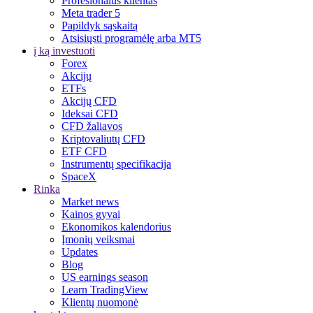
Profesionalus klientas
Meta trader 5
Papildyk sąskaitą
Atsisiųsti programėlę arba MT5
į ką investuoti
Forex
Akcijų
ETFs
Akcijų CFD
Ideksai CFD
CFD žaliavos
Kriptovaliutų CFD
ETF CFD
Instrumentų specifikacija
SpaceX
Rinka
Market news
Kainos gyvai
Ekonomikos kalendorius
Įmonių veiksmai
Updates
Blog
US earnings season
Learn TradingView
Klientų nuomonė