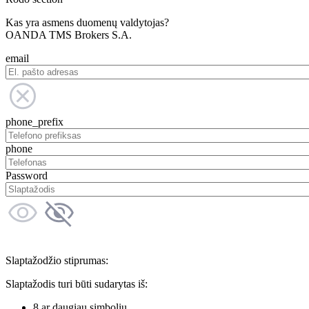
Kas yra asmens duomenų valdytojas?
OANDA TMS Brokers S.A.
email
phone_prefix
phone
Password
Slaptažodžio stiprumas:
Slaptažodis turi būti sudarytas iš:
8 ar daugiau simbolių