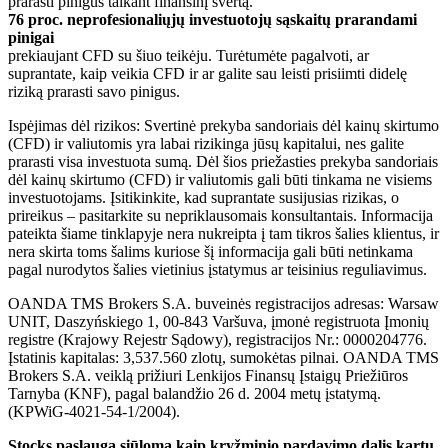
prarasti pinigus taikant finansinį svertą.
76 proc. neprofesionaliųjų investuotojų sąskaitų prarandami
pinigai
prekiaujant CFD su šiuo teikėju. Turėtumėte pagalvoti, ar
suprantate, kaip veikia CFD ir ar galite sau leisti prisiimti didelę
riziką prarasti savo pinigus.
Ispėjimas dėl rizikos: Svertinė prekyba sandoriais dėl kainų skirtumo
(CFD) ir valiutomis yra labai rizikinga jūsų kapitalui, nes galite
prarasti visa investuota sumą. Dėl šios priežasties prekyba sandoriais
dėl kainų skirtumo (CFD) ir valiutomis gali būti tinkama ne visiems
investuotojams. Įsitikinkite, kad suprantate susijusias rizikas, o
prireikus – pasitarkite su nepriklausomais konsultantais. Informacija
pateikta šiame tinklapyje nera nukreipta į tam tikros šalies klientus, ir
nera skirta toms šalims kuriose šį informacija gali būti netinkama
pagal nurodytos šalies vietinius įstatymus ar teisinius reguliavimus.
OANDA TMS Brokers S.A. buveinės registracijos adresas: Warsaw
UNIT, Daszyńskiego 1, 00-843 Varšuva, įmonė registruota Įmonių
registre (Krajowy Rejestr Sądowy), registracijos Nr.: 0000204776.
Įstatinis kapitalas: 3,537.560 zlotų, sumokėtas pilnai. OANDA TMS
Brokers S.A. veiklą prižiuri Lenkijos Finansų Įstaigų Priežiūros
Tarnyba (KNF), pagal balandžio 26 d. 2004 metų įstatymą.
(KPWiG-4021-54-1/2004).
Stocks paslauga siūloma kaip kryžminio pardavimo dalis kartu