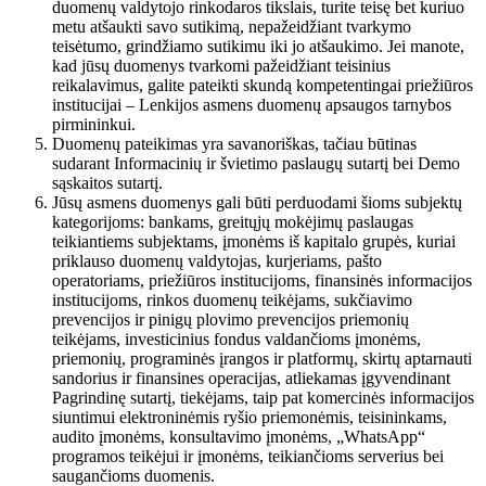
duomenų valdytojo rinkodaros tikslais, turite teisę bet kuriuo
metu atšaukti savo sutikimą, nepažeidžiant tvarkymo
teisėtumo, grindžiamo sutikimu iki jo atšaukimo. Jei manote,
kad jūsų duomenys tvarkomi pažeidžiant teisinius
reikalavimus, galite pateikti skundą kompetentingai priežiūros
institucijai – Lenkijos asmens duomenų apsaugos tarnybos
pirmininkui.
Duomenų pateikimas yra savanoriškas, tačiau būtinas
sudarant Informacinių ir švietimo paslaugų sutartį bei Demo
sąskaitos sutartį.
Jūsų asmens duomenys gali būti perduodami šioms subjektų
kategorijoms: bankams, greitųjų mokėjimų paslaugas
teikiantiems subjektams, įmonėms iš kapitalo grupės, kuriai
priklauso duomenų valdytojas, kurjeriams, pašto
operatoriams, priežiūros institucijoms, finansinės informacijos
institucijoms, rinkos duomenų teikėjams, sukčiavimo
prevencijos ir pinigų plovimo prevencijos priemonių
teikėjams, investicinius fondus valdančioms įmonėms,
priemonių, programinės įrangos ir platformų, skirtų aptarnauti
sandorius ir finansines operacijas, atliekamas įgyvendinant
Pagrindinę sutartį, tiekėjams, taip pat komercinės informacijos
siuntimui elektroninėmis ryšio priemonėmis, teisininkams,
audito įmonėms, konsultavimo įmonėms, „WhatsApp“
programos teikėjui ir įmonėms, teikiančioms serverius bei
saugančioms duomenis.