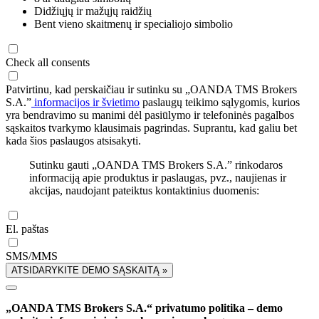
Didžiųjų ir mažųjų raidžių
Bent vieno skaitmenų ir specialiojo simbolio
Check all consents
Patvirtinu, kad perskaičiau ir sutinku su „OANDA TMS Brokers
S.A.”
informacijos ir švietimo
paslaugų teikimo sąlygomis, kurios
yra bendravimo su manimi dėl pasiūlymo ir telefoninės pagalbos
sąskaitos tvarkymo klausimais pagrindas. Suprantu, kad galiu bet
kada šios paslaugos atsisakyti.
Sutinku gauti „OANDA TMS Brokers S.A.” rinkodaros
informaciją apie produktus ir paslaugas, pvz., naujienas ir
akcijas, naudojant pateiktus kontaktinius duomenis:
El. paštas
SMS/MMS
ATSIDARYKITE DEMO SĄSKAITĄ »
„OANDA TMS Brokers S.A.“ privatumo politika – demo