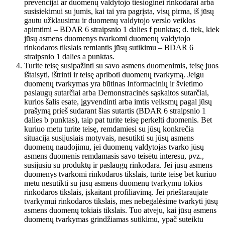
prevencijai ar duomenų valdytojo tiesioginei rinkodarai arba
susisiekimui su jumis, kai tai yra pagrįsta, visų pirma, iš jūsų
gautu užklausimu ir duomenų valdytojo verslo veiklos
apimtimi – BDAR 6 straipsnio 1 dalies f punktas; d. tiek, kiek
jūsų asmens duomenys tvarkomi duomenų valdytojo
rinkodaros tikslais remiantis jūsų sutikimu – BDAR 6
straipsnio 1 dalies a punktas.
Turite teisę susipažinti su savo asmens duomenimis, teisę juos
ištaisyti, ištrinti ir teisę apriboti duomenų tvarkymą. Jeigu
duomenų tvarkymas yra būtinas Informacinių ir švietimo
paslaugų sutarčiai arba Demonstracinės sąskaitos sutarčiai,
kurios šalis esate, įgyvendinti arba imtis veiksmų pagal jūsų
prašymą prieš sudarant šias sutartis (BDAR 6 straipsnio 1
dalies b punktas), taip pat turite teisę perkelti duomenis. Bet
kuriuo metu turite teisę, remdamiesi su jūsų konkrečia
situacija susijusiais motyvais, nesutikti su jūsų asmens
duomenų naudojimu, jei duomenų valdytojas tvarko jūsų
asmens duomenis remdamasis savo teisėtu interesu, pvz.,
susijusiu su produktų ir paslaugų rinkodara. Jei jūsų asmens
duomenys tvarkomi rinkodaros tikslais, turite teisę bet kuriuo
metu nesutikti su jūsų asmens duomenų tvarkymu tokios
rinkodaros tikslais, įskaitant profiliavimą. Jei prieštaraujate
tvarkymui rinkodaros tikslais, mes nebegalėsime tvarkyti jūsų
asmens duomenų tokiais tikslais. Tuo atveju, kai jūsų asmens
duomenų tvarkymas grindžiamas sutikimu, ypač suteiktu