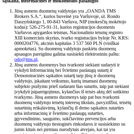
sąskaita, informacinės ir mokomosios paslaugos
Jūsų asmens duomenų valdytojas yra „OANDA TMS
Brokers S.A.“, kurios buveinė yra Varšuvoje, ul. Rondo
Daszyńskiego 1, 00-843 Varšuva, NIP (mokesčių mokėtojo
kodas): 526-275-91-31, kurios registracijos duomenis
Varšuvos apygardos teismas, Nacionalinio teismų registro
XIII komercinis skyrius, tvarko registracijos byloje Nr. KRS:
0000204776, akcinis kapitalas 3 537 560 PLN (visiškai
apmokėtas). Su duomenų valdytojo paskirtu duomenų
apsaugos pareigūnu galima susisiekti elektroniniu paštu:
odo@tms.pl
.
Jūsų asmens duomenys bus tvarkomi siekiant sudaryti ir
vykdyti Informacinių bei švietimo paslaugų sutartį ir
Demonstracinės sąskaitos sutartį tarp jūsų ir duomenų
valdytojo, įskaitant veiksmus, kurių imamasi duomenų
subjekto prašymu prieš sudarant šias sutartis, taip pat siekiant
įvykdyti įsipareigojimus, kylančius iš teisės aktų dėl sutikimo
tvarkymo. Jūsų asmens duomenys taip pat bus tvarkomi
duomenų valdytojo teisėtų interesų tikslais, pavyzdžiui, teisėtų
sutartinių reikalavimų, kylančių iš demo sąskaitos sutarties
arba informacinių ir švietimo paslaugų sutarties,
įgyvendinimo, saugumo, sukčiavimo prevencijos arba
duomenų valdytojo tiesioginės rinkodaros ir susisiekimo su
jumis kitais nei pirmiau nurodytais atvejais, kai tai yra