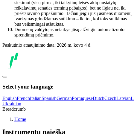
siekimui (visų pirma, iki taikytinų teisės aktų nustatytų
reikalavimų senaties terminų pabaigos), bet ne ilgiau nei iki
prieštaravimo pripažinimo. Tačiau jeigu jūsų asmens duomenų
tvarkymas grindžiamas sutikimu – iki tol, kol toks sutikimas
bus veiksmingai atšauktas.
Duomenų valdytojas netaikys jūsų atžvilgiu automatizuoto
sprendimų priėmimo.
Paskutinio atnaujinimo data: 2026 m. kovo 4 d.
Select your language
English
French
Italian
Spanish
German
Portuguese
Dutch
Czech
Latvian
L
Ukrainian
Breadcrumb
Home
Instrumentų paieška