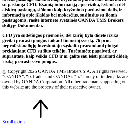
su paslauga CFD. Išsamią informaciją apie riziką, kylančią dėl
atskirų paslaugų, siūlomų kaip kryžminio pardavimo dalis, ir
informaciją apie išlaidas bei mokesčius, susijusius su šiomis
paslaugomis, rasite interneto svetainės OANDA TMS Brokers
skiltyje Dokumentai.
CFD yra sudėtingos priemonės, dėl kurių kyla didelė rizika
greitai prarasti pinigus taikant finansinį svertą. 76 proc.
neprofesionaliųjų investuotojų sąskaitų prarandami pinigai
prekiaujant CFD su šiuo teikėju. Turėtumėte pagalvoti, ar
suprantate, kaip veikia CFD ir ar galite sau leisti prisiimti didelę
riziką prarasti savo pinigus.
@ Copyright 2026 OANDA TMS Brokers S.A. All rights reserved.
“OANDA”, “fxTrade” and OANDA’s “fx” family of trademarks are
owned by OANDA Corporation. All other trademarks appearing on
this website are the property of their respective owner.
Scroll to top