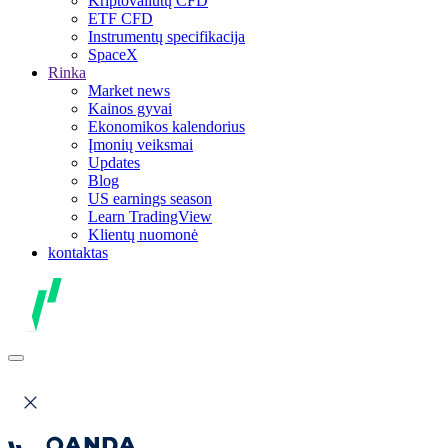
Kriptovaliutų CFD
ETF CFD
Instrumentų specifikacija
SpaceX
Rinka
Market news
Kainos gyvai
Ekonomikos kalendorius
Įmonių veiksmai
Updates
Blog
US earnings season
Learn TradingView
Klientų nuomonė
kontaktas