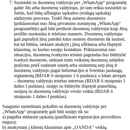
Susisiekti su duomenų valdytoju per „WhatsApp“ programėlę
galite Jūs arba duomenų valdytojas, jei tam reikia susisiekti su
Jumis, kad būtų užbaigtas sąskaitos (realiąją sąskaitą)
atidarymo procesas. Todėl Jūsų asmens duomenys
(priklausomai nuo Jūsų privatumo nustatymų „WhatsApp“
programėlėje) gali būti perduoti duomenų valdytojui kaip Jūsų
profilio nuotrauka ir telefono numeris. Duomenų valdytojas
gali paprašyti jūsų pateikti kitus asmens duomenis tik tuomet,
kai tai būtina, siekiant atsakyti į jūsų užklausą arba išspręsti
klausimą, su kuriuo susijęs kontaktas. Priklausomai nuo
situacijos, duomenų tvarkymo teisinis pagrindas bus būtinybė
tvarkyti duomenis, siekiant imtis veiksmų duomenų subjekto
prašymu prieš sudarant sutartį arba susitarimą tarp jūsų ir
duomenų valdytojo pagal Informacijos ir švietimo paslaugų
reglamentą (BDAR 6 straipsnio 1 b punktas); o kitais atvejais
– duomenų valdytojo teisėtas interesas (BDAR 6 straipsnio 1
dalies f punktas), susijęs su būtinybe išspręsti pranešimą,
susijusį su duomenų valdytojo verslo veikla (BDAR 6
straipsnio 1 dalies f punktas).
Saugumo sumetimais pokalbis su duomenų valdytoju per
„WhatsApp“ programėlę gali būti susijęs tik su:
a) pagalba atidarant sąskaitą (paaiškinant registracijos procedūros
etapus);
b) atsakymais į klientų klausimus apie „OANDA“ veiklą.