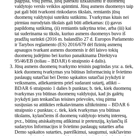
pagrįsta, visų pirma, jūsų pateiktu užklausimu ir duomenų
valdytojo verslo veiklos apimtimi. Jūsų asmens duomenys taip
pat gali būti tvarkomi rinkodaros tikslais, remiantis jūsų
duomenų valdytojui suteiktu sutikimu. Tvarkymas kitais nei
pirmiau nurodytais tikslais gali būti atliekamas: (i) gavus
papildomą sutikimą, (ii) remiantis taikytina teise, arba (iii) kai
tai suderinama su tikslu, kuriuo asmens duomenys buvo iš
pradžių surinkti (2016 m. balandžio 27 d. Europos Parlamento
ir Tarybos reglamento (ES) 2016/679 dėl fizinių asmenų
apsaugos tvarkant asmens duomenis ir dėl laisvo tokių
duomenų judėjimo bei kuriuo panaikinama Direktyva
95/46/EB (toliau – BDAR) 6 straipsnio 4 dalis).
Jūsų asmens duomenų tvarkymo teisinis pagrindas yra: a. tiek,
kiek duomenų tvarkymas yra būtinas Informacinių ir švietimo
paslaugų sutarčiai bei Demo sąskaitos sutarčiai įvykdyti ir
veiksmams, atliekamiems prieš sudarant sutartį, atlikti –
BDAR 6 straipsnio 1 dalies b punktas; b. tiek, kiek duomenų
tvarkymas yra būtinas duomenų valdytojui, kad jis galėtų
įvykdyti jam tenkančias teisines prievoles, visų pirma
susijusias su atitikties reikalavimams užtikrinimu – BDAR 6
straipsnio c punktas; c. tiek, kiek tvarkymas yra būtinas
tikslams, kylančiems iš duomenų valdytojo teisėtų interesų,
pvz., būtinų atsiskaitymų atlikimui ir pretenzijų, kylančių iš
sudarytos Informacijos ir švietimo paslaugų sutarties arba
Demo sąskaitos sutarties, pareiškimui, saugumui, sukčiavimo