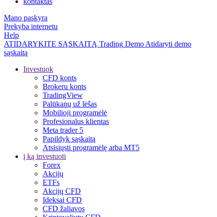
kontaktas
Mano paskyra
Prekyba internetu
Help
ATIDARYKITE SĄSKAITĄ
Trading
Demo
Atidaryti demo
sąskaitą
Investuok
CFD konts
Brokeru konts
TradingView
Palūkanų už lėšas
Mobilioji programėlė
Profesionalus klientas
Meta trader 5
Papildyk sąskaitą
Atsisiųsti programėlę arba MT5
į ką investuoti
Forex
Akcijų
ETFs
Akcijų CFD
Ideksai CFD
CFD žaliavos