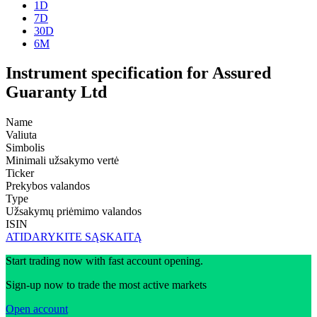
1D
7D
30D
6M
Instrument specification for Assured
Guaranty Ltd
Name
Valiuta
Simbolis
Minimali užsakymo vertė
Ticker
Prekybos valandos
Type
Užsakymų priėmimo valandos
ISIN
ATIDARYKITE SĄSKAITĄ
Start trading now with fast account opening.
Sign-up now to trade the most active markets
Open account