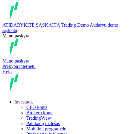
ATIDARYKITE SĄSKAITĄ
Trading
Demo
Atidaryti demo
sąskaitą
Mano paskyra
Mano paskyra
Prekyba internetu
Help
Investuok
CFD konts
Brokeru konts
TradingView
Palūkanų už lėšas
Mobilioji programėlė