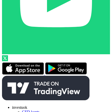
investuok
CFD konts