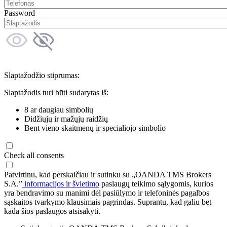
Password
Slaptažodžio stiprumas:
Slaptažodis turi būti sudarytas iš:
8 ar daugiau simbolių
Didžiųjų ir mažųjų raidžių
Bent vieno skaitmenų ir specialiojo simbolio
Check all consents
Patvirtinu, kad perskaičiau ir sutinku su „OANDA TMS Brokers
S.A.”
informacijos ir švietimo
paslaugų teikimo sąlygomis, kurios
yra bendravimo su manimi dėl pasiūlymo ir telefoninės pagalbos
sąskaitos tvarkymo klausimais pagrindas. Suprantu, kad galiu bet
kada šios paslaugos atsisakyti.