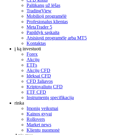
Palūkanų už lėšas
TradingView
Mobilioji programėlė
Profesionalus klientas
MetaTrader 5
Papildyk sąskaitą
Atsisiųsti programėlę arba MT5
Kontaktas
į ką investuoti
Forex
Akcijų
ETFs
Akcijų CFD
Ideksai CFD
CFD žaliavos
Kriptovaliutų CFD
ETF CFD
Instrumentų specifikacija
rinka
Įmonių veiksmai
Kainos gyvai
Rollovers
Market news
Klientų nuomonė