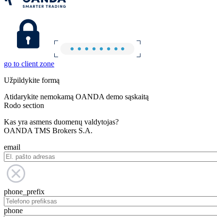
go to client zone
Užpildykite formą
Atidarykite nemokamą OANDA demo sąskaitą
Rodo section
Kas yra asmens duomenų valdytojas?
OANDA TMS Brokers S.A.
email
phone_prefix
phone