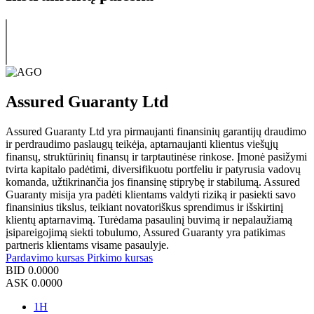
Assured Guaranty Ltd
Assured Guaranty Ltd yra pirmaujanti finansinių garantijų draudimo
ir perdraudimo paslaugų teikėja, aptarnaujanti klientus viešųjų
finansų, struktūrinių finansų ir tarptautinėse rinkose. Įmonė pasižymi
tvirta kapitalo padėtimi, diversifikuotu portfeliu ir patyrusia vadovų
komanda, užtikrinančia jos finansinę stiprybę ir stabilumą. Assured
Guaranty misija yra padėti klientams valdyti riziką ir pasiekti savo
finansinius tikslus, teikiant novatoriškus sprendimus ir išskirtinį
klientų aptarnavimą. Turėdama pasaulinį buvimą ir nepalaužiamą
įsipareigojimą siekti tobulumo, Assured Guaranty yra patikimas
partneris klientams visame pasaulyje.
Pardavimo kursas
Pirkimo kursas
BID
0.0000
ASK
0.0000
1H