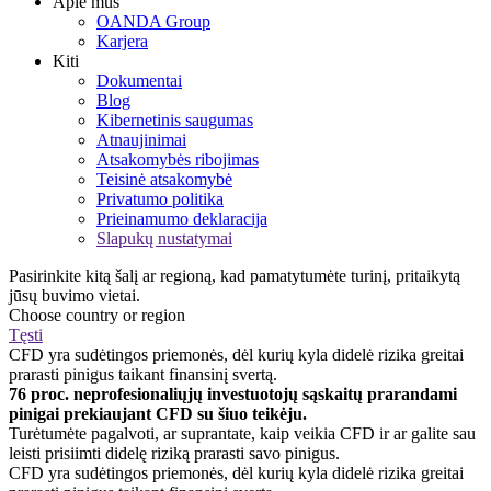
Apie mus
OANDA Group
Karjera
Kiti
Dokumentai
Blog
Kibernetinis saugumas
Atnaujinimai
Atsakomybės ribojimas
Teisinė atsakomybė
Privatumo politika
Prieinamumo deklaracija
Slapukų nustatymai
Pasirinkite kitą šalį ar regioną, kad pamatytumėte turinį, pritaikytą
jūsų buvimo vietai.
Choose country or region
Tęsti
CFD yra sudėtingos priemonės, dėl kurių kyla didelė rizika greitai
prarasti pinigus taikant finansinį svertą.
76 proc. neprofesionaliųjų investuotojų sąskaitų prarandami
pinigai prekiaujant CFD su šiuo teikėju.
Turėtumėte pagalvoti, ar suprantate, kaip veikia CFD ir ar galite sau
leisti prisiimti didelę riziką prarasti savo pinigus.
CFD yra sudėtingos priemonės, dėl kurių kyla didelė rizika greitai