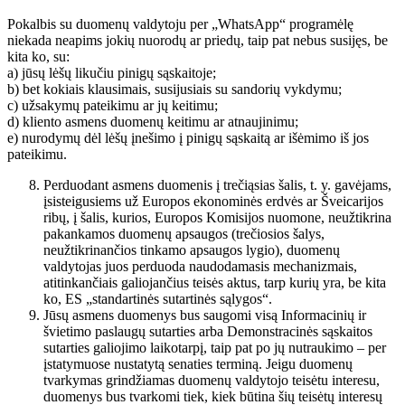
Pokalbis su duomenų valdytoju per „WhatsApp“ programėlę
niekada neapims jokių nuorodų ar priedų, taip pat nebus susijęs, be
kita ko, su:
a) jūsų lėšų likučiu pinigų sąskaitoje;
b) bet kokiais klausimais, susijusiais su sandorių vykdymu;
c) užsakymų pateikimu ar jų keitimu;
d) kliento asmens duomenų keitimu ar atnaujinimu;
e) nurodymų dėl lėšų įnešimo į pinigų sąskaitą ar išėmimo iš jos
pateikimu.
Perduodant asmens duomenis į trečiąsias šalis, t. y. gavėjams,
įsisteigusiems už Europos ekonominės erdvės ar Šveicarijos
ribų, į šalis, kurios, Europos Komisijos nuomone, neužtikrina
pakankamos duomenų apsaugos (trečiosios šalys,
neužtikrinančios tinkamo apsaugos lygio), duomenų
valdytojas juos perduoda naudodamasis mechanizmais,
atitinkančiais galiojančius teisės aktus, tarp kurių yra, be kita
ko, ES „standartinės sutartinės sąlygos“.
Jūsų asmens duomenys bus saugomi visą Informacinių ir
švietimo paslaugų sutarties arba Demonstracinės sąskaitos
sutarties galiojimo laikotarpį, taip pat po jų nutraukimo – per
įstatymuose nustatytą senaties terminą. Jeigu duomenų
tvarkymas grindžiamas duomenų valdytojo teisėtu interesu,
duomenys bus tvarkomi tiek, kiek būtina šių teisėtų interesų