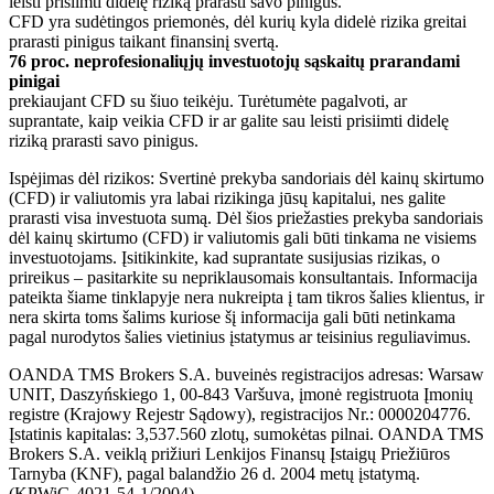
leisti prisiimti didelę riziką prarasti savo pinigus.
CFD yra sudėtingos priemonės, dėl kurių kyla didelė rizika greitai
prarasti pinigus taikant finansinį svertą.
76 proc. neprofesionaliųjų investuotojų sąskaitų prarandami
pinigai
prekiaujant CFD su šiuo teikėju. Turėtumėte pagalvoti, ar
suprantate, kaip veikia CFD ir ar galite sau leisti prisiimti didelę
riziką prarasti savo pinigus.
Ispėjimas dėl rizikos: Svertinė prekyba sandoriais dėl kainų skirtumo
(CFD) ir valiutomis yra labai rizikinga jūsų kapitalui, nes galite
prarasti visa investuota sumą. Dėl šios priežasties prekyba sandoriais
dėl kainų skirtumo (CFD) ir valiutomis gali būti tinkama ne visiems
investuotojams. Įsitikinkite, kad suprantate susijusias rizikas, o
prireikus – pasitarkite su nepriklausomais konsultantais. Informacija
pateikta šiame tinklapyje nera nukreipta į tam tikros šalies klientus, ir
nera skirta toms šalims kuriose šį informacija gali būti netinkama
pagal nurodytos šalies vietinius įstatymus ar teisinius reguliavimus.
OANDA TMS Brokers S.A. buveinės registracijos adresas: Warsaw
UNIT, Daszyńskiego 1, 00-843 Varšuva, įmonė registruota Įmonių
registre (Krajowy Rejestr Sądowy), registracijos Nr.: 0000204776.
Įstatinis kapitalas: 3,537.560 zlotų, sumokėtas pilnai. OANDA TMS
Brokers S.A. veiklą prižiuri Lenkijos Finansų Įstaigų Priežiūros
Tarnyba (KNF), pagal balandžio 26 d. 2004 metų įstatymą.
(KPWiG-4021-54-1/2004).