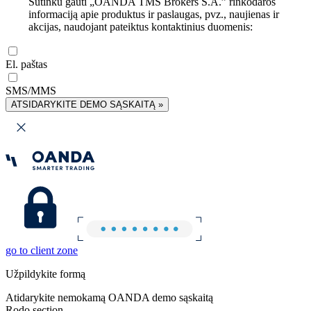
Sutinku gauti „OANDA TMS Brokers S.A.” rinkodaros
informaciją apie produktus ir paslaugas, pvz., naujienas ir
akcijas, naudojant pateiktus kontaktinius duomenis:
El. paštas
SMS/MMS
ATSIDARYKITE DEMO SĄSKAITĄ »
go to client zone
Užpildykite formą
Atidarykite nemokamą OANDA demo sąskaitą
Rodo section