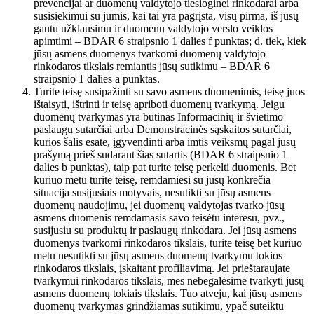
prevencijai ar duomenų valdytojo tiesioginei rinkodarai arba
susisiekimui su jumis, kai tai yra pagrįsta, visų pirma, iš jūsų
gautu užklausimu ir duomenų valdytojo verslo veiklos
apimtimi – BDAR 6 straipsnio 1 dalies f punktas; d. tiek, kiek
jūsų asmens duomenys tvarkomi duomenų valdytojo
rinkodaros tikslais remiantis jūsų sutikimu – BDAR 6
straipsnio 1 dalies a punktas.
Turite teisę susipažinti su savo asmens duomenimis, teisę juos
ištaisyti, ištrinti ir teisę apriboti duomenų tvarkymą. Jeigu
duomenų tvarkymas yra būtinas Informacinių ir švietimo
paslaugų sutarčiai arba Demonstracinės sąskaitos sutarčiai,
kurios šalis esate, įgyvendinti arba imtis veiksmų pagal jūsų
prašymą prieš sudarant šias sutartis (BDAR 6 straipsnio 1
dalies b punktas), taip pat turite teisę perkelti duomenis. Bet
kuriuo metu turite teisę, remdamiesi su jūsų konkrečia
situacija susijusiais motyvais, nesutikti su jūsų asmens
duomenų naudojimu, jei duomenų valdytojas tvarko jūsų
asmens duomenis remdamasis savo teisėtu interesu, pvz.,
susijusiu su produktų ir paslaugų rinkodara. Jei jūsų asmens
duomenys tvarkomi rinkodaros tikslais, turite teisę bet kuriuo
metu nesutikti su jūsų asmens duomenų tvarkymu tokios
rinkodaros tikslais, įskaitant profiliavimą. Jei prieštaraujate
tvarkymui rinkodaros tikslais, mes nebegalėsime tvarkyti jūsų
asmens duomenų tokiais tikslais. Tuo atveju, kai jūsų asmens
duomenų tvarkymas grindžiamas sutikimu, ypač suteiktu