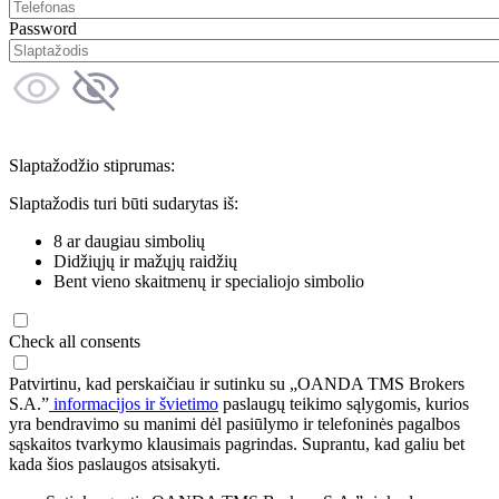
Password
Slaptažodžio stiprumas:
Slaptažodis turi būti sudarytas iš:
8 ar daugiau simbolių
Didžiųjų ir mažųjų raidžių
Bent vieno skaitmenų ir specialiojo simbolio
Check all consents
Patvirtinu, kad perskaičiau ir sutinku su „OANDA TMS Brokers
S.A.”
informacijos ir švietimo
paslaugų teikimo sąlygomis, kurios
yra bendravimo su manimi dėl pasiūlymo ir telefoninės pagalbos
sąskaitos tvarkymo klausimais pagrindas. Suprantu, kad galiu bet
kada šios paslaugos atsisakyti.