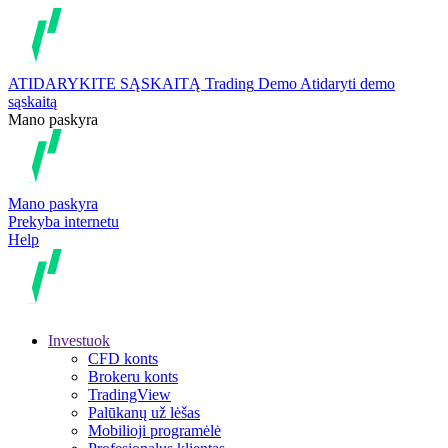
ATIDARYKITE SĄSKAITĄ
Trading
Demo
Atidaryti demo
sąskaitą
Mano paskyra
Mano paskyra
Prekyba internetu
Help
Investuok
CFD konts
Brokeru konts
TradingView
Palūkanų už lėšas
Mobilioji programėlė