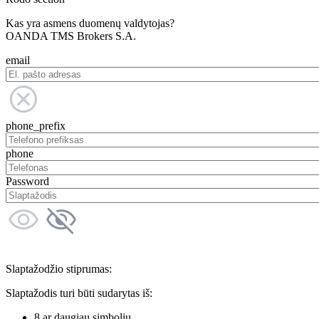
Kas yra asmens duomenų valdytojas?
OANDA TMS Brokers S.A.
email
phone_prefix
phone
Password
Slaptažodžio stiprumas:
Slaptažodis turi būti sudarytas iš:
8 ar daugiau simbolių