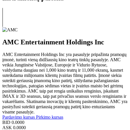
AMC Entertainment Holdings Inc
AMC Entertainment Holdings Inc yra pasaulyje pripažinta pramogų
įmonė, turinti vieną didžiausių kino teatrų tinklų pasaulyje. AMC
veikia Jungtinėse Valstijose, Europoje ir Vidurio Rytuose,
valdydama daugiau nei 1,000 kino teatrų ir 11,000 ekranų, kasmet
suteikdama milijonams klientų įvairias filmų patirtis. Įmonė siekia
suteikti geriausią įmanomą kino patirtį, siūlydama pažangiausias
technologijas, patogias sėdimas vietas ir įvairius maisto bei gėrimų
pasirinkimus. AMC taip pat rengia unikalius renginius, įskaitant
IMAX ir 3D seansus, taip pat privačius seansus verslo renginiams ir
vakarėliams. Skatinama inovacijų ir klientų pasitenkinimo, AMC yra
pasiryžusi suteikti geriausią pramogų patirtį kino entuziastams
visame pasaulyje.
Pardavimo kursas
Pirkimo kursas
BID
0.0000
ASK
0.0000