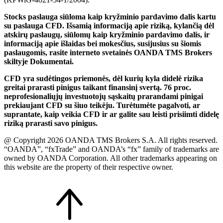
Stocks paslauga siūloma kaip kryžminio pardavimo dalis kartu
su paslauga CFD. Išsamią informaciją apie riziką, kylančią dėl
atskirų paslaugų, siūlomų kaip kryžminio pardavimo dalis, ir
informaciją apie išlaidas bei mokesčius, susijusius su šiomis
paslaugomis, rasite interneto svetainės OANDA TMS Brokers
skiltyje Dokumentai.
CFD yra sudėtingos priemonės, dėl kurių kyla didelė rizika
greitai prarasti pinigus taikant finansinį svertą. 76 proc.
neprofesionaliųjų investuotojų sąskaitų prarandami pinigai
prekiaujant CFD su šiuo teikėju. Turėtumėte pagalvoti, ar
suprantate, kaip veikia CFD ir ar galite sau leisti prisiimti didelę
riziką prarasti savo pinigus.
@ Copyright 2026 OANDA TMS Brokers S.A. All rights reserved.
“OANDA”, “fxTrade” and OANDA’s “fx” family of trademarks are
owned by OANDA Corporation. All other trademarks appearing on
this website are the property of their respective owner.