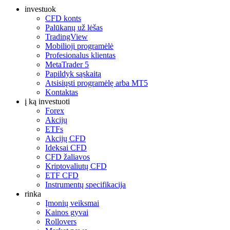
investuok
CFD konts
Palūkanų už lėšas
TradingView
Mobilioji programėlė
Profesionalus klientas
MetaTrader 5
Papildyk sąskaitą
Atsisiųsti programėlę arba MT5
Kontaktas
į ką investuoti
Forex
Akcijų
ETFs
Akcijų CFD
Ideksai CFD
CFD žaliavos
Kriptovaliutų CFD
ETF CFD
Instrumentų specifikacija
rinka
Įmonių veiksmai
Kainos gyvai
Rollovers