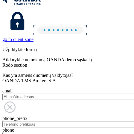
go to client zone
Užpildykite formą
Atidarykite nemokamą OANDA demo sąskaitą
Rodo section
Kas yra asmens duomenų valdytojas?
OANDA TMS Brokers S.A.
email
phone_prefix
phone