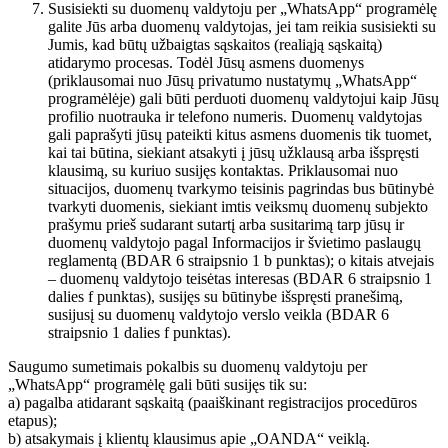
Susisiekti su duomenų valdytoju per „WhatsApp“ programėlę
galite Jūs arba duomenų valdytojas, jei tam reikia susisiekti su
Jumis, kad būtų užbaigtas sąskaitos (realiąją sąskaitą)
atidarymo procesas. Todėl Jūsų asmens duomenys
(priklausomai nuo Jūsų privatumo nustatymų „WhatsApp“
programėlėje) gali būti perduoti duomenų valdytojui kaip Jūsų
profilio nuotrauka ir telefono numeris. Duomenų valdytojas
gali paprašyti jūsų pateikti kitus asmens duomenis tik tuomet,
kai tai būtina, siekiant atsakyti į jūsų užklausą arba išspręsti
klausimą, su kuriuo susijęs kontaktas. Priklausomai nuo
situacijos, duomenų tvarkymo teisinis pagrindas bus būtinybė
tvarkyti duomenis, siekiant imtis veiksmų duomenų subjekto
prašymu prieš sudarant sutartį arba susitarimą tarp jūsų ir
duomenų valdytojo pagal Informacijos ir švietimo paslaugų
reglamentą (BDAR 6 straipsnio 1 b punktas); o kitais atvejais
– duomenų valdytojo teisėtas interesas (BDAR 6 straipsnio 1
dalies f punktas), susijęs su būtinybe išspręsti pranešimą,
susijusį su duomenų valdytojo verslo veikla (BDAR 6
straipsnio 1 dalies f punktas).
Saugumo sumetimais pokalbis su duomenų valdytoju per
„WhatsApp“ programėlę gali būti susijęs tik su:
a) pagalba atidarant sąskaitą (paaiškinant registracijos procedūros
etapus);
b) atsakymais į klientų klausimus apie „OANDA“ veiklą.