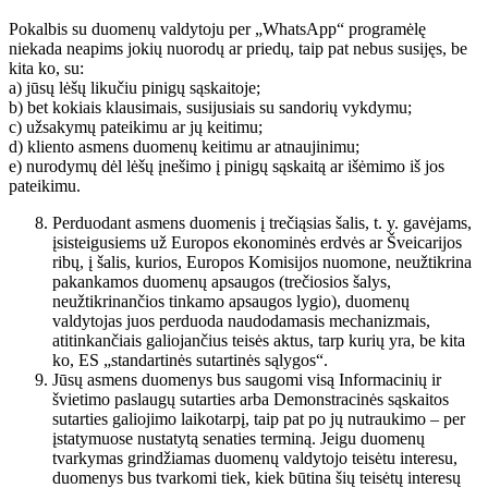
Pokalbis su duomenų valdytoju per „WhatsApp“ programėlę
niekada neapims jokių nuorodų ar priedų, taip pat nebus susijęs, be
kita ko, su:
a) jūsų lėšų likučiu pinigų sąskaitoje;
b) bet kokiais klausimais, susijusiais su sandorių vykdymu;
c) užsakymų pateikimu ar jų keitimu;
d) kliento asmens duomenų keitimu ar atnaujinimu;
e) nurodymų dėl lėšų įnešimo į pinigų sąskaitą ar išėmimo iš jos
pateikimu.
Perduodant asmens duomenis į trečiąsias šalis, t. y. gavėjams,
įsisteigusiems už Europos ekonominės erdvės ar Šveicarijos
ribų, į šalis, kurios, Europos Komisijos nuomone, neužtikrina
pakankamos duomenų apsaugos (trečiosios šalys,
neužtikrinančios tinkamo apsaugos lygio), duomenų
valdytojas juos perduoda naudodamasis mechanizmais,
atitinkančiais galiojančius teisės aktus, tarp kurių yra, be kita
ko, ES „standartinės sutartinės sąlygos“.
Jūsų asmens duomenys bus saugomi visą Informacinių ir
švietimo paslaugų sutarties arba Demonstracinės sąskaitos
sutarties galiojimo laikotarpį, taip pat po jų nutraukimo – per
įstatymuose nustatytą senaties terminą. Jeigu duomenų
tvarkymas grindžiamas duomenų valdytojo teisėtu interesu,
duomenys bus tvarkomi tiek, kiek būtina šių teisėtų interesų