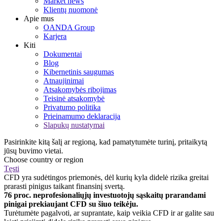
Market news
Klientų nuomonė
Apie mus
OANDA Group
Karjera
Kiti
Dokumentai
Blog
Kibernetinis saugumas
Atnaujinimai
Atsakomybės ribojimas
Teisinė atsakomybė
Privatumo politika
Prieinamumo deklaracija
Slapukų nustatymai
Pasirinkite kitą šalį ar regioną, kad pamatytumėte turinį, pritaikytą
jūsų buvimo vietai.
Choose country or region
Tęsti
CFD yra sudėtingos priemonės, dėl kurių kyla didelė rizika greitai
prarasti pinigus taikant finansinį svertą.
76 proc. neprofesionaliųjų investuotojų sąskaitų prarandami
pinigai prekiaujant CFD su šiuo teikėju.
Turėtumėte pagalvoti, ar suprantate, kaip veikia CFD ir ar galite sau