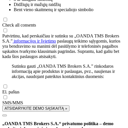
Didžiųjų ir mažųjų raidžių
Bent vieno skaitmenų ir specialiojo simbolio
Check all consents
Patvirtinu, kad perskaičiau ir sutinku su „OANDA TMS Brokers
S.A.”
informacijos ir švietimo
paslaugų teikimo sąlygomis, kurios
yra bendravimo su manimi dėl pasiūlymo ir telefoninės pagalbos
sąskaitos tvarkymo klausimais pagrindas. Suprantu, kad galiu bet
kada šios paslaugos atsisakyti.
Sutinku gauti „OANDA TMS Brokers S.A.” rinkodaros
informaciją apie produktus ir paslaugas, pvz., naujienas ir
akcijas, naudojant pateiktus kontaktinius duomenis:
El. paštas
SMS/MMS
ATSIDARYKITE DEMO SĄSKAITĄ »
„OANDA TMS Brokers S.A.“ privatumo politika – demo