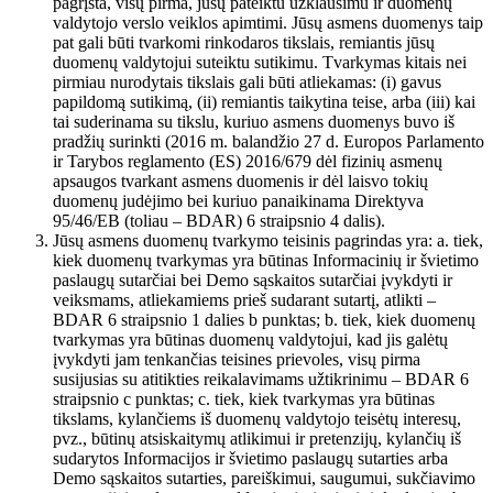
pagrįsta, visų pirma, jūsų pateiktu užklausimu ir duomenų
valdytojo verslo veiklos apimtimi. Jūsų asmens duomenys taip
pat gali būti tvarkomi rinkodaros tikslais, remiantis jūsų
duomenų valdytojui suteiktu sutikimu. Tvarkymas kitais nei
pirmiau nurodytais tikslais gali būti atliekamas: (i) gavus
papildomą sutikimą, (ii) remiantis taikytina teise, arba (iii) kai
tai suderinama su tikslu, kuriuo asmens duomenys buvo iš
pradžių surinkti (2016 m. balandžio 27 d. Europos Parlamento
ir Tarybos reglamento (ES) 2016/679 dėl fizinių asmenų
apsaugos tvarkant asmens duomenis ir dėl laisvo tokių
duomenų judėjimo bei kuriuo panaikinama Direktyva
95/46/EB (toliau – BDAR) 6 straipsnio 4 dalis).
Jūsų asmens duomenų tvarkymo teisinis pagrindas yra: a. tiek,
kiek duomenų tvarkymas yra būtinas Informacinių ir švietimo
paslaugų sutarčiai bei Demo sąskaitos sutarčiai įvykdyti ir
veiksmams, atliekamiems prieš sudarant sutartį, atlikti –
BDAR 6 straipsnio 1 dalies b punktas; b. tiek, kiek duomenų
tvarkymas yra būtinas duomenų valdytojui, kad jis galėtų
įvykdyti jam tenkančias teisines prievoles, visų pirma
susijusias su atitikties reikalavimams užtikrinimu – BDAR 6
straipsnio c punktas; c. tiek, kiek tvarkymas yra būtinas
tikslams, kylančiems iš duomenų valdytojo teisėtų interesų,
pvz., būtinų atsiskaitymų atlikimui ir pretenzijų, kylančių iš
sudarytos Informacijos ir švietimo paslaugų sutarties arba
Demo sąskaitos sutarties, pareiškimui, saugumui, sukčiavimo