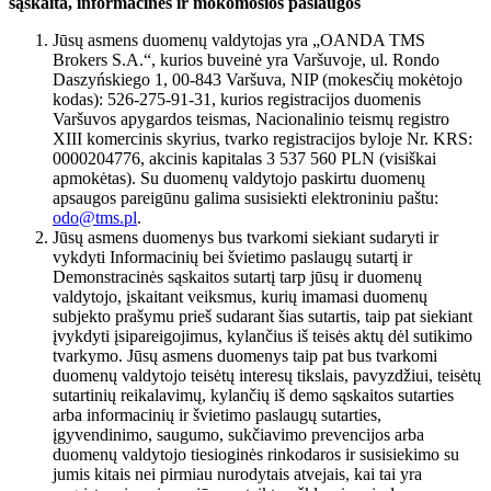
sąskaita, informacinės ir mokomosios paslaugos
Jūsų asmens duomenų valdytojas yra „OANDA TMS
Brokers S.A.“, kurios buveinė yra Varšuvoje, ul. Rondo
Daszyńskiego 1, 00-843 Varšuva, NIP (mokesčių mokėtojo
kodas): 526-275-91-31, kurios registracijos duomenis
Varšuvos apygardos teismas, Nacionalinio teismų registro
XIII komercinis skyrius, tvarko registracijos byloje Nr. KRS:
0000204776, akcinis kapitalas 3 537 560 PLN (visiškai
apmokėtas). Su duomenų valdytojo paskirtu duomenų
apsaugos pareigūnu galima susisiekti elektroniniu paštu:
odo@tms.pl
.
Jūsų asmens duomenys bus tvarkomi siekiant sudaryti ir
vykdyti Informacinių bei švietimo paslaugų sutartį ir
Demonstracinės sąskaitos sutartį tarp jūsų ir duomenų
valdytojo, įskaitant veiksmus, kurių imamasi duomenų
subjekto prašymu prieš sudarant šias sutartis, taip pat siekiant
įvykdyti įsipareigojimus, kylančius iš teisės aktų dėl sutikimo
tvarkymo. Jūsų asmens duomenys taip pat bus tvarkomi
duomenų valdytojo teisėtų interesų tikslais, pavyzdžiui, teisėtų
sutartinių reikalavimų, kylančių iš demo sąskaitos sutarties
arba informacinių ir švietimo paslaugų sutarties,
įgyvendinimo, saugumo, sukčiavimo prevencijos arba
duomenų valdytojo tiesioginės rinkodaros ir susisiekimo su
jumis kitais nei pirmiau nurodytais atvejais, kai tai yra