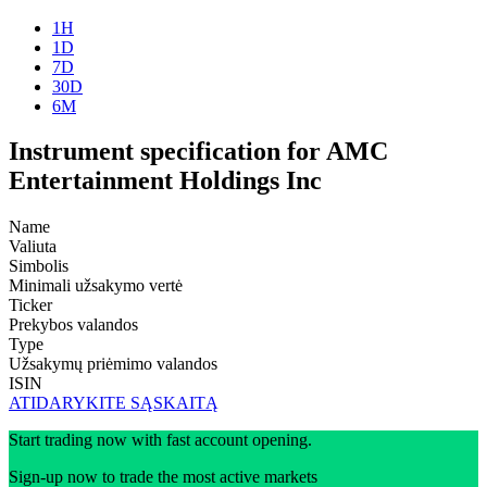
1H
1D
7D
30D
6M
Instrument specification for AMC
Entertainment Holdings Inc
Name
Valiuta
Simbolis
Minimali užsakymo vertė
Ticker
Prekybos valandos
Type
Užsakymų priėmimo valandos
ISIN
ATIDARYKITE SĄSKAITĄ
Start trading now with fast account opening.
Sign-up now to trade the most active markets