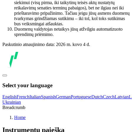
siekimui (visų pirma, iki taikytinų teisės aktų nustatytų
reikalavimų senaties terminų pabaigos), bet ne ilgiau nei iki
prieštaravimo pripažinimo. Tačiau jeigu jūsų asmens duomenų
tvarkymas grindžiamas sutikimu – iki tol, kol toks sutikimas
bus veiksmingai atšauktas.
Duomenų valdytojas netaikys jūsų atžvilgiu automatizuoto
sprendimų priėmimo.
Paskutinio atnaujinimo data: 2026 m. kovo 4 d.
Select your language
English
French
Italian
Spanish
German
Portuguese
Dutch
Czech
Latvian
L
Ukrainian
Breadcrumb
Home
Instrumentų paieška