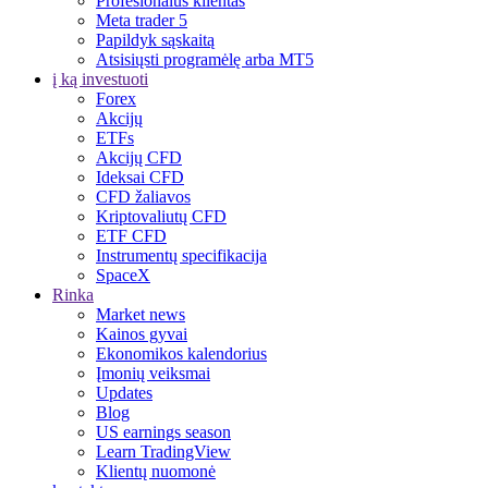
Profesionalus klientas
Meta trader 5
Papildyk sąskaitą
Atsisiųsti programėlę arba MT5
į ką investuoti
Forex
Akcijų
ETFs
Akcijų CFD
Ideksai CFD
CFD žaliavos
Kriptovaliutų CFD
ETF CFD
Instrumentų specifikacija
SpaceX
Rinka
Market news
Kainos gyvai
Ekonomikos kalendorius
Įmonių veiksmai
Updates
Blog
US earnings season
Learn TradingView
Klientų nuomonė