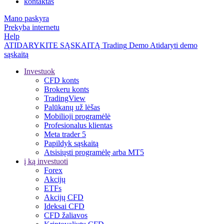
kontaktas
Mano paskyra
Prekyba internetu
Help
ATIDARYKITE SĄSKAITĄ
Trading
Demo
Atidaryti demo
sąskaitą
Investuok
CFD konts
Brokeru konts
TradingView
Palūkanų už lėšas
Mobilioji programėlė
Profesionalus klientas
Meta trader 5
Papildyk sąskaitą
Atsisiųsti programėlę arba MT5
į ką investuoti
Forex
Akcijų
ETFs
Akcijų CFD
Ideksai CFD
CFD žaliavos