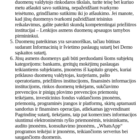
duomenų valdytojo rinkodaros tikslais, turite teisę bet kuriuo
metu atšaukti savo sutikimą, nepažeidžiant tvarkymo
teisėtumo, grindžiamo sutikimu iki jo atšaukimo. Jei manote,
kad jūsų duomenys tvarkomi pažeidžiant teisinius
reikalavimus, galite pateikti skundą kompetentingai priežiūros
institucijai – Lenkijos asmens duomenų apsaugos tarnybos
pirmininkui.
Duomenų pateikimas yra savanoriškas, tačiau būtinas
sudarant Informacinių ir švietimo paslaugų sutartį bei Demo
sąskaitos sutartį.
Jūsų asmens duomenys gali būti perduodami šioms subjektų
kategorijoms: bankams, greitųjų mokėjimų paslaugas
teikiantiems subjektams, įmonėms iš kapitalo grupės, kuriai
priklauso duomenų valdytojas, kurjeriams, pašto
operatoriams, priežiūros institucijoms, finansinės informacijos
institucijoms, rinkos duomenų teikėjams, sukčiavimo
prevencijos ir pinigų plovimo prevencijos priemonių
teikėjams, investicinius fondus valdančioms įmonėms,
priemonių, programinės įrangos ir platformų, skirtų aptarnauti
sandorius ir finansines operacijas, atliekamas įgyvendinant
Pagrindinę sutartį, tiekėjams, taip pat komercinės informacijos
siuntimui elektroninėmis ryšio priemonėmis, teisininkams,
audito įmonėms, konsultavimo įmonėms, „WhatsApp“
programos teikėjui ir įmonėms, teikiančioms serverius bei
saugančioms duomenis.