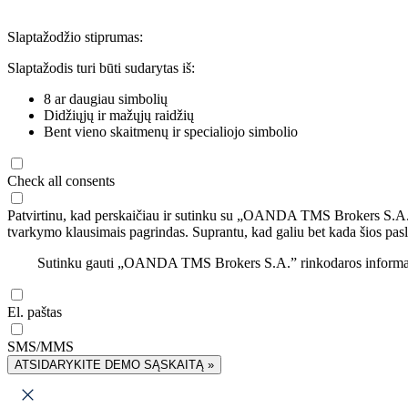
Slaptažodžio stiprumas:
Slaptažodis turi būti sudarytas iš:
8 ar daugiau simbolių
Didžiųjų ir mažųjų raidžių
Bent vieno skaitmenų ir specialiojo simbolio
Check all consents
Patvirtinu, kad perskaičiau ir sutinku su „OANDA TMS Brokers S.A
tvarkymo klausimais pagrindas. Suprantu, kad galiu bet kada šios pasl
Sutinku gauti „OANDA TMS Brokers S.A.” rinkodaros informaciją 
El. paštas
SMS/MMS
ATSIDARYKITE DEMO SĄSKAITĄ »