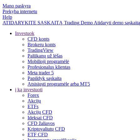
Mano paskyra
Prekyba internetu
Help
ATIDARYKITE SĄSKAITĄ
Trading
Demo
Atidaryti demo sąskaitą
Investuok
CFD konts
Brokeru konts
TradingView
Palūkanų už lėšas
Mobilioji programėlė
Profesionalus klientas
Meta trader 5
Papildyk sąskaitą
Atsisiųsti programėlę arba MT5
į ką investuoti
Forex
Akcijų
ETFs
Akcijų CFD
Ideksai CFD
CFD žaliavos
Kriptovaliutų CFD
ETF CFD