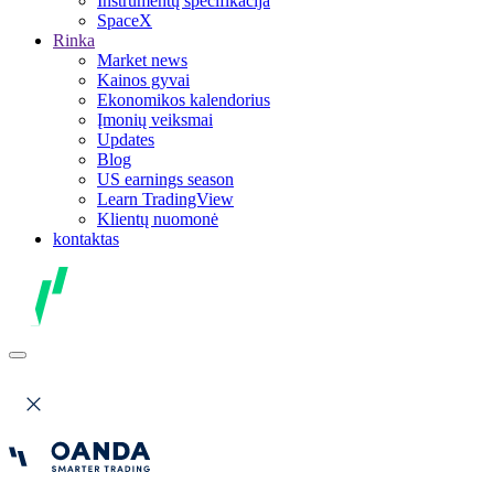
Instrumentų specifikacija
SpaceX
Rinka
Market news
Kainos gyvai
Ekonomikos kalendorius
Įmonių veiksmai
Updates
Blog
US earnings season
Learn TradingView
Klientų nuomonė
kontaktas