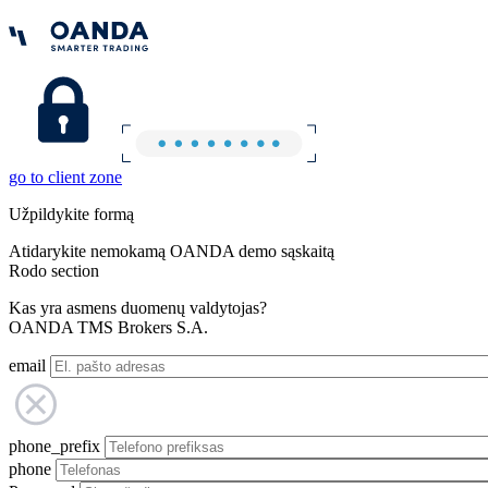
go to client zone
Užpildykite formą
Atidarykite nemokamą OANDA demo sąskaitą
Rodo section
Kas yra asmens duomenų valdytojas?
OANDA TMS Brokers S.A.
email
phone_prefix
phone