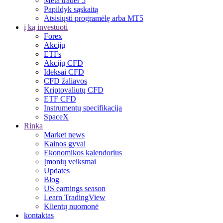
Meta trader 5
Papildyk sąskaitą
Atsisiųsti programėlę arba MT5
į ką investuoti
Forex
Akcijų
ETFs
Akcijų CFD
Ideksai CFD
CFD žaliavos
Kriptovaliutų CFD
ETF CFD
Instrumentų specifikacija
SpaceX
Rinka
Market news
Kainos gyvai
Ekonomikos kalendorius
Įmonių veiksmai
Updates
Blog
US earnings season
Learn TradingView
Klientų nuomonė
kontaktas