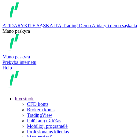
ATIDARYKITE SĄSKAITĄ
Trading
Demo
Atidaryti demo sąskaitą
Mano paskyra
Mano paskyra
Prekyba internetu
Help
Investuok
CFD konts
Brokeru konts
TradingView
Palūkanų už lėšas
Mobilioji programėlė
Profesionalus klientas