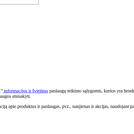
.”
informacijos ir švietimo
paslaugų teikimo sąlygomis, kurios yra bendr
augos atsisakyti.
apie produktus ir paslaugas, pvz., naujienas ir akcijas, naudojant pa