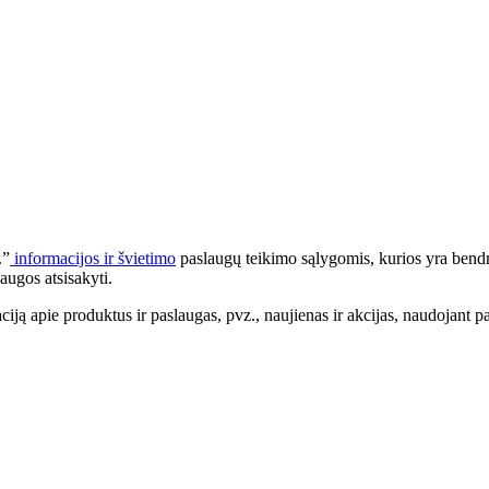
.”
informacijos ir švietimo
paslaugų teikimo sąlygomis, kurios yra bendr
augos atsisakyti.
apie produktus ir paslaugas, pvz., naujienas ir akcijas, naudojant pa