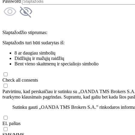
Password
Slaptažodžio stiprumas:
Slaptažodis turi būti sudarytas iš:
8 ar daugiau simbolių
Didžiųjų ir mažųjų raidžių
Bent vieno skaitmenų ir specialiojo simbolio
Check all consents
Patvirtinu, kad perskaičiau ir sutinku su „OANDA TMS Brokers S.A
tvarkymo klausimais pagrindas. Suprantu, kad galiu bet kada šios pasl
Sutinku gauti „OANDA TMS Brokers S.A.” rinkodaros informaciją 
El. paštas
SMS/MMS