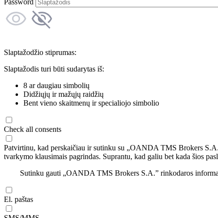
Password
Slaptažodžio stiprumas:
Slaptažodis turi būti sudarytas iš:
8 ar daugiau simbolių
Didžiųjų ir mažųjų raidžių
Bent vieno skaitmenų ir specialiojo simbolio
Check all consents
Patvirtinu, kad perskaičiau ir sutinku su „OANDA TMS Brokers S.A
tvarkymo klausimais pagrindas. Suprantu, kad galiu bet kada šios pasl
Sutinku gauti „OANDA TMS Brokers S.A.” rinkodaros informaciją 
El. paštas
SMS/MMS