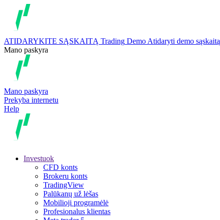
ATIDARYKITE SĄSKAITĄ
Trading
Demo
Atidaryti demo sąskaitą
Mano paskyra
Mano paskyra
Prekyba internetu
Help
Investuok
CFD konts
Brokeru konts
TradingView
Palūkanų už lėšas
Mobilioji programėlė
Profesionalus klientas