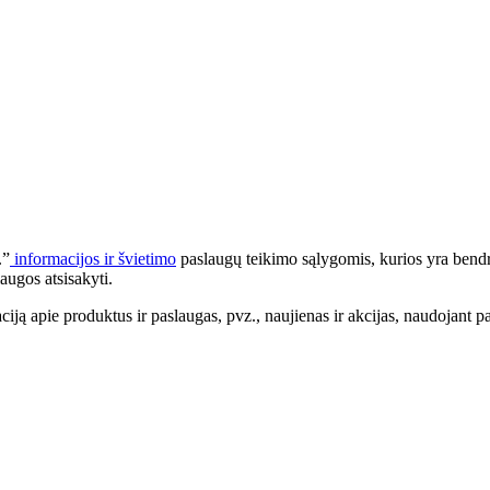
.”
informacijos ir švietimo
paslaugų teikimo sąlygomis, kurios yra bendr
augos atsisakyti.
apie produktus ir paslaugas, pvz., naujienas ir akcijas, naudojant pa