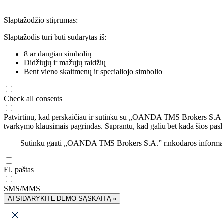
Slaptažodžio stiprumas:
Slaptažodis turi būti sudarytas iš:
8 ar daugiau simbolių
Didžiųjų ir mažųjų raidžių
Bent vieno skaitmenų ir specialiojo simbolio
Check all consents
Patvirtinu, kad perskaičiau ir sutinku su „OANDA TMS Brokers S.A
tvarkymo klausimais pagrindas. Suprantu, kad galiu bet kada šios pasl
Sutinku gauti „OANDA TMS Brokers S.A.” rinkodaros informaciją 
El. paštas
SMS/MMS
ATSIDARYKITE DEMO SĄSKAITĄ »