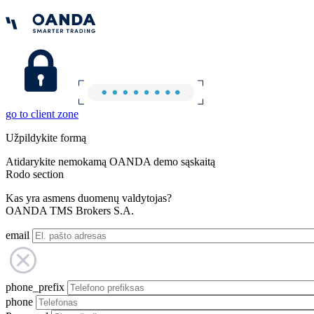
go to client zone
Užpildykite formą
Atidarykite nemokamą OANDA demo sąskaitą
Rodo section
Kas yra asmens duomenų valdytojas?
OANDA TMS Brokers S.A.
email
phone_prefix
phone