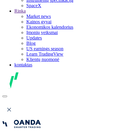
Instrumentų specifikacija
SpaceX
Rinka
Market news
Kainos gyvai
Ekonomikos kalendorius
Įmonių veiksmai
Updates
Blog
US earnings season
Learn TradingView
Klientų nuomonė
kontaktas