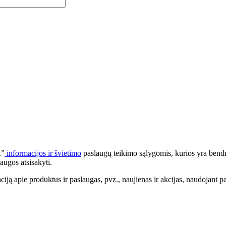
.”
informacijos ir švietimo
paslaugų teikimo sąlygomis, kurios yra bendr
augos atsisakyti.
apie produktus ir paslaugas, pvz., naujienas ir akcijas, naudojant pa