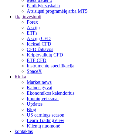
Meta trader 5
Papildyk sąskaitą
Atsisiųsti programėlę arba MT5
į ką investuoti
Forex
Akcijų
ETFs
Akcijų CFD
Ideksai CFD
CFD žaliavos
Kriptovaliutų CFD
ETF CFD
Instrumentų specifikacija
SpaceX
Rinka
Market news
Kainos gyvai
Ekonomikos kalendorius
Įmonių veiksmai
Updates
Blog
US earnings season
Learn TradingView
Klientų nuomonė
kontaktas