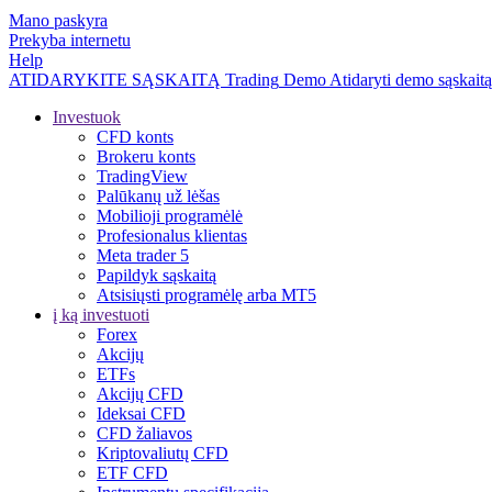
Mano paskyra
Prekyba internetu
Help
ATIDARYKITE SĄSKAITĄ
Trading
Demo
Atidaryti demo sąskaitą
Investuok
CFD konts
Brokeru konts
TradingView
Palūkanų už lėšas
Mobilioji programėlė
Profesionalus klientas
Meta trader 5
Papildyk sąskaitą
Atsisiųsti programėlę arba MT5
į ką investuoti
Forex
Akcijų
ETFs
Akcijų CFD
Ideksai CFD
CFD žaliavos
Kriptovaliutų CFD
ETF CFD