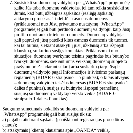
Susisiekti su duomenų valdytoju per „WhatsApp“ programėlę
galite Jūs arba duomenų valdytojas, jei tam reikia susisiekti su
Jumis, kad būtų užbaigtas sąskaitos (realiąją sąskaitą)
atidarymo procesas. Todėl Jūsų asmens duomenys
(priklausomai nuo Jūsų privatumo nustatymų „WhatsApp“
programėlėje) gali būti perduoti duomenų valdytojui kaip Jūsų
profilio nuotrauka ir telefono numeris. Duomenų valdytojas
gali paprašyti jūsų pateikti kitus asmens duomenis tik tuomet,
kai tai būtina, siekiant atsakyti į jūsų užklausą arba išspręsti
klausimą, su kuriuo susijęs kontaktas. Priklausomai nuo
situacijos, duomenų tvarkymo teisinis pagrindas bus būtinybė
tvarkyti duomenis, siekiant imtis veiksmų duomenų subjekto
prašymu prieš sudarant sutartį arba susitarimą tarp jūsų ir
duomenų valdytojo pagal Informacijos ir švietimo paslaugų
reglamentą (BDAR 6 straipsnio 1 b punktas); o kitais atvejais
– duomenų valdytojo teisėtas interesas (BDAR 6 straipsnio 1
dalies f punktas), susijęs su būtinybe išspręsti pranešimą,
susijusį su duomenų valdytojo verslo veikla (BDAR 6
straipsnio 1 dalies f punktas).
Saugumo sumetimais pokalbis su duomenų valdytoju per
„WhatsApp“ programėlę gali būti susijęs tik su:
a) pagalba atidarant sąskaitą (paaiškinant registracijos procedūros
etapus);
b) atsakymais į klientų klausimus apie „OANDA“ veiklą.