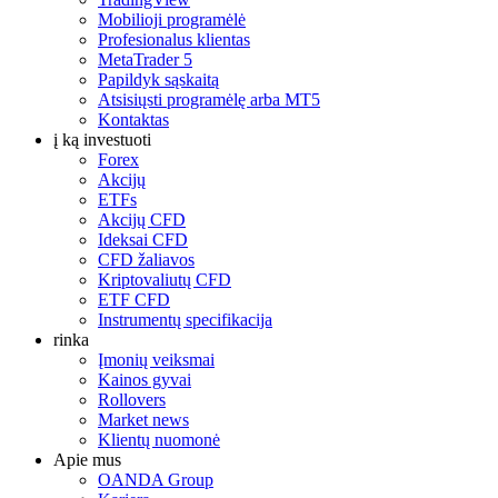
Mobilioji programėlė
Profesionalus klientas
MetaTrader 5
Papildyk sąskaitą
Atsisiųsti programėlę arba MT5
Kontaktas
į ką investuoti
Forex
Akcijų
ETFs
Akcijų CFD
Ideksai CFD
CFD žaliavos
Kriptovaliutų CFD
ETF CFD
Instrumentų specifikacija
rinka
Įmonių veiksmai
Kainos gyvai
Rollovers
Market news
Klientų nuomonė
Apie mus
OANDA Group