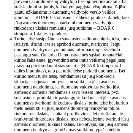
prevencijai ar duomenų valdytojo tiesioginei rinkodarai arba
susisiekimui su jumis, kai tai yra pagrįsta, visų pirma, iš jūsų
gautu užklausimu ir duomenų valdytojo verslo veiklos
apimtimi – BDAR 6 straipsnio 1 dalies f punktas; d. tiek, kiek
jūsų asmens duomenys tvarkomi duomenų valdytojo
rinkodaros tikslais remiantis jūsų sutikimu – BDAR 6
straipsnio 1 dalies a punktas.
Turite teisę susipažinti su savo asmens duomenimis, teisę juos
ištaisyti, ištrinti ir teisę apriboti duomenų tvarkymą. Jeigu
duomenų tvarkymas yra būtinas Informacinių ir švietimo
paslaugų sutarčiai arba Demonstracinės sąskaitos sutarčiai,
kurios šalis esate, įgyvendinti arba imtis veiksmų pagal jūsų
prašymą prieš sudarant šias sutartis (BDAR 6 straipsnio 1
dalies b punktas), taip pat turite teisę perkelti duomenis. Bet
kuriuo metu turite teisę, remdamiesi su jūsų konkrečia
situacija susijusiais motyvais, nesutikti su jūsų asmens
duomenų naudojimu, jei duomenų valdytojas tvarko jūsų
asmens duomenis remdamasis savo teisėtu interesu, pvz.,
susijusiu su produktų ir paslaugų rinkodara. Jei jūsų asmens
duomenys tvarkomi rinkodaros tikslais, turite teisę bet kuriuo
metu nesutikti su jūsų asmens duomenų tvarkymu tokios
rinkodaros tikslais, įskaitant profiliavimą. Jei prieštaraujate
tvarkymui rinkodaros tikslais, mes nebegalėsime tvarkyti jūsų
asmens duomenų tokiais tikslais. Tuo atveju, kai jūsų asmens
duomenų tvarkymas grindžiamas sutikimu, ypač suteiktu