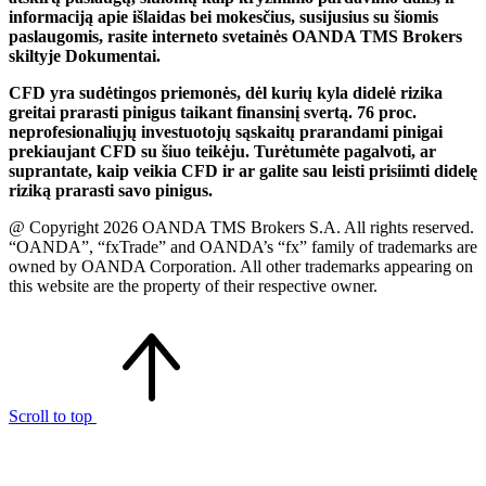
informaciją apie išlaidas bei mokesčius, susijusius su šiomis
paslaugomis, rasite interneto svetainės OANDA TMS Brokers
skiltyje Dokumentai.
CFD yra sudėtingos priemonės, dėl kurių kyla didelė rizika
greitai prarasti pinigus taikant finansinį svertą. 76 proc.
neprofesionaliųjų investuotojų sąskaitų prarandami pinigai
prekiaujant CFD su šiuo teikėju. Turėtumėte pagalvoti, ar
suprantate, kaip veikia CFD ir ar galite sau leisti prisiimti didelę
riziką prarasti savo pinigus.
@ Copyright 2026 OANDA TMS Brokers S.A. All rights reserved.
“OANDA”, “fxTrade” and OANDA’s “fx” family of trademarks are
owned by OANDA Corporation. All other trademarks appearing on
this website are the property of their respective owner.
Scroll to top