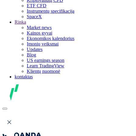
Kriptovaliutų CFD
ETF CFD
Instrumentų specifikacija
SpaceX
Rinka
Market news
Kainos gyvai
Ekonomikos kalendorius
Įmonių veiksmai
Updates
Blog
US earnings season
Learn TradingView
Klientų nuomonė
kontaktas