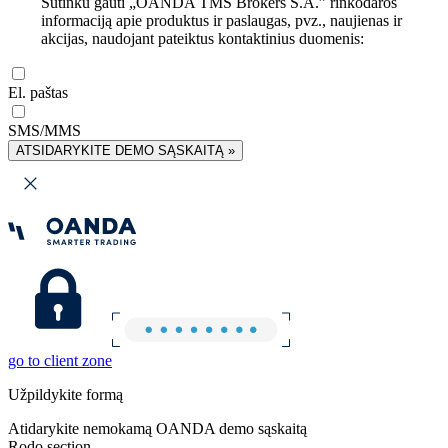
Sutinku gauti „OANDA TMS Brokers S.A.” rinkodaros
informaciją apie produktus ir paslaugas, pvz., naujienas ir
akcijas, naudojant pateiktus kontaktinius duomenis:
El. paštas
SMS/MMS
ATSIDARYKITE DEMO SĄSKAITĄ »
go to client zone
Užpildykite formą
Atidarykite nemokamą OANDA demo sąskaitą
Rodo section