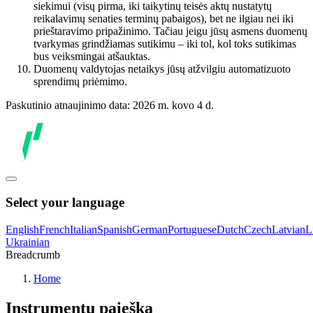
siekimui (visų pirma, iki taikytinų teisės aktų nustatytų
reikalavimų senaties terminų pabaigos), bet ne ilgiau nei iki
prieštaravimo pripažinimo. Tačiau jeigu jūsų asmens duomenų
tvarkymas grindžiamas sutikimu – iki tol, kol toks sutikimas
bus veiksmingai atšauktas.
Duomenų valdytojas netaikys jūsų atžvilgiu automatizuoto
sprendimų priėmimo.
Paskutinio atnaujinimo data: 2026 m. kovo 4 d.
Select your language
English
French
Italian
Spanish
German
Portuguese
Dutch
Czech
Latvian
L
Ukrainian
Breadcrumb
Home
Instrumentų paieška