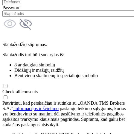
Password
Slaptažodžio stiprumas:
Slaptažodis turi būti sudarytas iš:
8 ar daugiau simbolių
Didžiųjų ir mažųjų raidžių
Bent vieno skaitmenų ir specialiojo simbolio
Check all consents
Patvirtinu, kad perskaičiau ir sutinku su „OANDA TMS Brokers
S.A.”
informacijos ir švietimo
paslaugų teikimo sąlygomis, kurios
yra bendravimo su manimi dėl pasiūlymo ir telefoninės pagalbos
sąskaitos tvarkymo klausimais pagrindas. Suprantu, kad galiu bet
kada šios paslaugos atsisakyti.