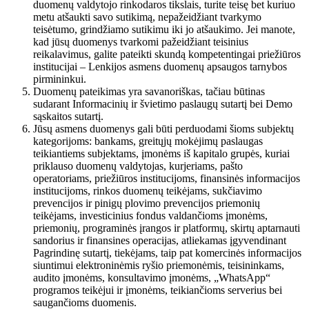
duomenų valdytojo rinkodaros tikslais, turite teisę bet kuriuo
metu atšaukti savo sutikimą, nepažeidžiant tvarkymo
teisėtumo, grindžiamo sutikimu iki jo atšaukimo. Jei manote,
kad jūsų duomenys tvarkomi pažeidžiant teisinius
reikalavimus, galite pateikti skundą kompetentingai priežiūros
institucijai – Lenkijos asmens duomenų apsaugos tarnybos
pirmininkui.
Duomenų pateikimas yra savanoriškas, tačiau būtinas
sudarant Informacinių ir švietimo paslaugų sutartį bei Demo
sąskaitos sutartį.
Jūsų asmens duomenys gali būti perduodami šioms subjektų
kategorijoms: bankams, greitųjų mokėjimų paslaugas
teikiantiems subjektams, įmonėms iš kapitalo grupės, kuriai
priklauso duomenų valdytojas, kurjeriams, pašto
operatoriams, priežiūros institucijoms, finansinės informacijos
institucijoms, rinkos duomenų teikėjams, sukčiavimo
prevencijos ir pinigų plovimo prevencijos priemonių
teikėjams, investicinius fondus valdančioms įmonėms,
priemonių, programinės įrangos ir platformų, skirtų aptarnauti
sandorius ir finansines operacijas, atliekamas įgyvendinant
Pagrindinę sutartį, tiekėjams, taip pat komercinės informacijos
siuntimui elektroninėmis ryšio priemonėmis, teisininkams,
audito įmonėms, konsultavimo įmonėms, „WhatsApp“
programos teikėjui ir įmonėms, teikiančioms serverius bei
saugančioms duomenis.