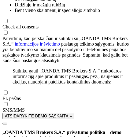
Didžiųjų ir mažųjų raidžių
Bent vieno skaitmenų ir specialiojo simbolio
Check all consents
Patvirtinu, kad perskaičiau ir sutinku su „OANDA TMS Brokers
S.A.”
informacijos ir švietimo
paslaugų teikimo sąlygomis, kurios
yra bendravimo su manimi dėl pasiūlymo ir telefoninės pagalbos
sąskaitos tvarkymo klausimais pagrindas. Suprantu, kad galiu bet
kada šios paslaugos atsisakyti.
Sutinku gauti „OANDA TMS Brokers S.A.” rinkodaros
informaciją apie produktus ir paslaugas, pvz., naujienas ir
akcijas, naudojant pateiktus kontaktinius duomenis:
El. paštas
SMS/MMS
ATSIDARYKITE DEMO SĄSKAITĄ »
„OANDA TMS Brokers S.A.“ privatumo politika – demo