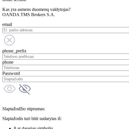
Kas yra asmens duomenų valdytojas?
OANDA TMS Brokers S.A.
email
phone_prefix
phone
Password
Slaptažodžio stiprumas:
Slaptažodis turi būti sudarytas iš:
8 ar daugiau simbolių