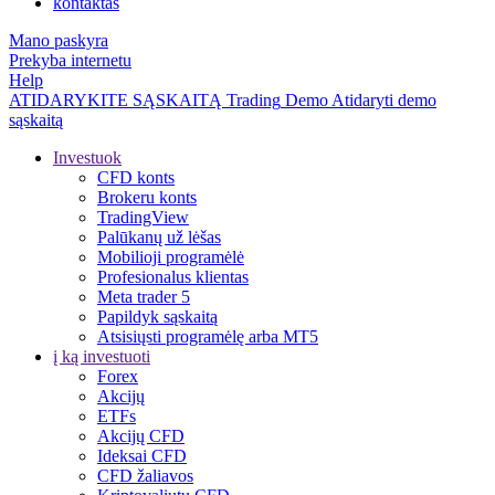
kontaktas
Mano paskyra
Prekyba internetu
Help
ATIDARYKITE SĄSKAITĄ
Trading
Demo
Atidaryti demo
sąskaitą
Investuok
CFD konts
Brokeru konts
TradingView
Palūkanų už lėšas
Mobilioji programėlė
Profesionalus klientas
Meta trader 5
Papildyk sąskaitą
Atsisiųsti programėlę arba MT5
į ką investuoti
Forex
Akcijų
ETFs
Akcijų CFD
Ideksai CFD
CFD žaliavos