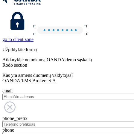
go to client zone
Užpildykite formą
Atidarykite nemokamą OANDA demo sąskaitą
Rodo section
Kas yra asmens duomenų valdytojas?
OANDA TMS Brokers S.A.
email
phone_prefix
phone