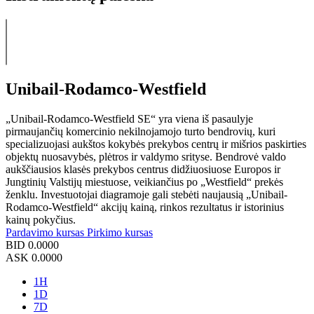
Unibail-Rodamco-Westfield
„Unibail-Rodamco-Westfield SE“ yra viena iš pasaulyje
pirmaujančių komercinio nekilnojamojo turto bendrovių, kuri
specializuojasi aukštos kokybės prekybos centrų ir mišrios paskirties
objektų nuosavybės, plėtros ir valdymo srityse. Bendrovė valdo
aukščiausios klasės prekybos centrus didžiuosiuose Europos ir
Jungtinių Valstijų miestuose, veikiančius po „Westfield“ prekės
ženklu. Investuotojai diagramoje gali stebėti naujausią „Unibail-
Rodamco-Westfield“ akcijų kainą, rinkos rezultatus ir istorinius
kainų pokyčius.
Pardavimo kursas
Pirkimo kursas
BID
0.0000
ASK
0.0000
1H
1D
7D