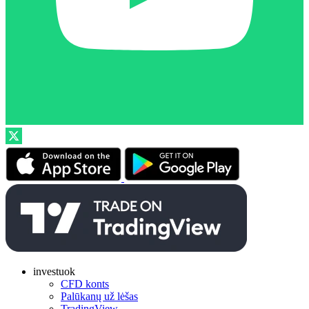
investuok
CFD konts
Palūkanų už lėšas
TradingView