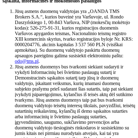
sąskaita, informacinės ir mokomosios paslaugos
Jūsų asmens duomenų valdytojas yra „OANDA TMS
Brokers S.A.“, kurios buveinė yra Varšuvoje, ul. Rondo
Daszyńskiego 1, 00-843 Varšuva, NIP (mokesčių mokėtojo
kodas): 526-275-91-31, kurios registracijos duomenis
Varšuvos apygardos teismas, Nacionalinio teismų registro
XIII komercinis skyrius, tvarko registracijos byloje Nr. KRS:
0000204776, akcinis kapitalas 3 537 560 PLN (visiškai
apmokėtas). Su duomenų valdytojo paskirtu duomenų
apsaugos pareigūnu galima susisiekti elektroniniu paštu:
odo@tms.pl
.
Jūsų asmens duomenys bus tvarkomi siekiant sudaryti ir
vykdyti Informacinių bei švietimo paslaugų sutartį ir
Demonstracinės sąskaitos sutartį tarp jūsų ir duomenų
valdytojo, įskaitant veiksmus, kurių imamasi duomenų
subjekto prašymu prieš sudarant šias sutartis, taip pat siekiant
įvykdyti įsipareigojimus, kylančius iš teisės aktų dėl sutikimo
tvarkymo. Jūsų asmens duomenys taip pat bus tvarkomi
duomenų valdytojo teisėtų interesų tikslais, pavyzdžiui, teisėtų
sutartinių reikalavimų, kylančių iš demo sąskaitos sutarties
arba informacinių ir švietimo paslaugų sutarties,
įgyvendinimo, saugumo, sukčiavimo prevencijos arba
duomenų valdytojo tiesioginės rinkodaros ir susisiekimo su
jumis kitais nei pirmiau nurodytais atvejais, kai tai yra