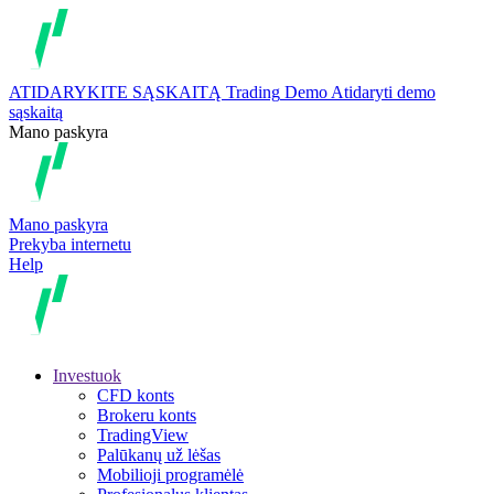
ATIDARYKITE SĄSKAITĄ
Trading
Demo
Atidaryti demo
sąskaitą
Mano paskyra
Mano paskyra
Prekyba internetu
Help
Investuok
CFD konts
Brokeru konts
TradingView
Palūkanų už lėšas
Mobilioji programėlė