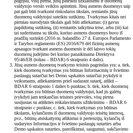
pagrįsta, visų pirma, jūsų pateiktu užklausimu ir duomenų
valdytojo verslo veiklos apimtimi. Jūsų asmens duomenys taip
pat gali būti tvarkomi rinkodaros tikslais, remiantis jūsų
duomenų valdytojui suteiktu sutikimu. Tvarkymas kitais nei
pirmiau nurodytais tikslais gali būti atliekamas: (i) gavus
papildomą sutikimą, (ii) remiantis taikytina teise, arba (iii) kai
tai suderinama su tikslu, kuriuo asmens duomenys buvo iš
pradžių surinkti (2016 m. balandžio 27 d. Europos Parlamento
ir Tarybos reglamento (ES) 2016/679 dėl fizinių asmenų
apsaugos tvarkant asmens duomenis ir dėl laisvo tokių
duomenų judėjimo bei kuriuo panaikinama Direktyva
95/46/EB (toliau – BDAR) 6 straipsnio 4 dalis).
Jūsų asmens duomenų tvarkymo teisinis pagrindas yra: a. tiek,
kiek duomenų tvarkymas yra būtinas Informacinių ir švietimo
paslaugų sutarčiai bei Demo sąskaitos sutarčiai įvykdyti ir
veiksmams, atliekamiems prieš sudarant sutartį, atlikti –
BDAR 6 straipsnio 1 dalies b punktas; b. tiek, kiek duomenų
tvarkymas yra būtinas duomenų valdytojui, kad jis galėtų
įvykdyti jam tenkančias teisines prievoles, visų pirma
susijusias su atitikties reikalavimams užtikrinimu – BDAR 6
straipsnio c punktas; c. tiek, kiek tvarkymas yra būtinas
tikslams, kylančiems iš duomenų valdytojo teisėtų interesų,
pvz., būtinų atsiskaitymų atlikimui ir pretenzijų, kylančių iš
sudarytos Informacijos ir švietimo paslaugų sutarties arba
Demo sąskaitos sutarties, pareiškimui, saugumui, sukčiavimo