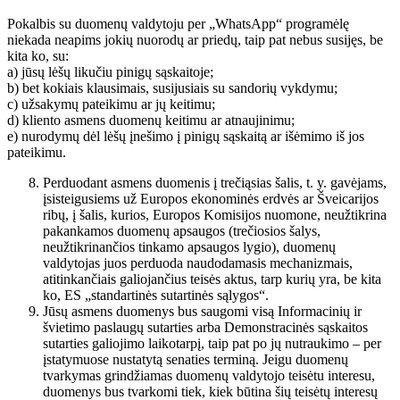
Pokalbis su duomenų valdytoju per „WhatsApp“ programėlę
niekada neapims jokių nuorodų ar priedų, taip pat nebus susijęs, be
kita ko, su:
a) jūsų lėšų likučiu pinigų sąskaitoje;
b) bet kokiais klausimais, susijusiais su sandorių vykdymu;
c) užsakymų pateikimu ar jų keitimu;
d) kliento asmens duomenų keitimu ar atnaujinimu;
e) nurodymų dėl lėšų įnešimo į pinigų sąskaitą ar išėmimo iš jos
pateikimu.
Perduodant asmens duomenis į trečiąsias šalis, t. y. gavėjams,
įsisteigusiems už Europos ekonominės erdvės ar Šveicarijos
ribų, į šalis, kurios, Europos Komisijos nuomone, neužtikrina
pakankamos duomenų apsaugos (trečiosios šalys,
neužtikrinančios tinkamo apsaugos lygio), duomenų
valdytojas juos perduoda naudodamasis mechanizmais,
atitinkančiais galiojančius teisės aktus, tarp kurių yra, be kita
ko, ES „standartinės sutartinės sąlygos“.
Jūsų asmens duomenys bus saugomi visą Informacinių ir
švietimo paslaugų sutarties arba Demonstracinės sąskaitos
sutarties galiojimo laikotarpį, taip pat po jų nutraukimo – per
įstatymuose nustatytą senaties terminą. Jeigu duomenų
tvarkymas grindžiamas duomenų valdytojo teisėtu interesu,
duomenys bus tvarkomi tiek, kiek būtina šių teisėtų interesų