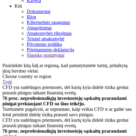
Karjera
Kiti
Dokumentai
Blog
Kibernetinis saugumas
Atnaujinimai
Atsakomybės ribojimas
Teisinė atsakomybė
Privatumo politika
Prieinamumo deklaracija
Slapukų nustatymai
Pasirinkite kitą šalį ar regioną, kad pamatytumėte turinį, pritaikytą
jūsų buvimo vietai.
Choose country or region
Tęsti
CFD yra sudėtingos priemonės, dėl kurių kyla didelė rizika greitai
prarasti pinigus taikant finansinį svertą.
76 proc. neprofesionaliųjų investuotojų sąskaitų prarandami
pinigai prekiaujant CFD su šiuo teikėju.
Turėtumėte pagalvoti, ar suprantate, kaip veikia CFD ir ar galite sau
leisti prisiimti didelę riziką prarasti savo pinigus.
CFD yra sudėtingos priemonės, dėl kurių kyla didelė rizika greitai
prarasti pinigus taikant finansinį svertą.
76 proc. neprofesionaliųjų investuotojų sąskaitų prarandami