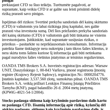
pinigai
prekiaujant CFD su šiuo teikėju. Turėtumėte pagalvoti, ar
suprantate, kaip veikia CFD ir ar galite sau leisti prisiimti didelę
riziką prarasti savo pinigus.
Ispėjimas dėl rizikos: Svertinė prekyba sandoriais dėl kainų skirtumo
(CFD) ir valiutomis yra labai rizikinga jūsų kapitalui, nes galite
prarasti visa investuota sumą. Dėl šios priežasties prekyba sandoriais
dėl kainų skirtumo (CFD) ir valiutomis gali būti tinkama ne visiems
investuotojams. Įsitikinkite, kad suprantate susijusias rizikas, o
prireikus – pasitarkite su nepriklausomais konsultantais. Informacija
pateikta šiame tinklapyje nera nukreipta į tam tikros šalies klientus, ir
nera skirta toms šalims kuriose šį informacija gali būti netinkama
pagal nurodytos šalies vietinius įstatymus ar teisinius reguliavimus.
OANDA TMS Brokers S.A. buveinės registracijos adresas: Warsaw
UNIT, Daszyńskiego 1, 00-843 Varšuva, įmonė registruota Įmonių
registre (Krajowy Rejestr Sądowy), registracijos Nr.: 0000204776.
Įstatinis kapitalas: 3,537.560 zlotų, sumokėtas pilnai. OANDA TMS
Brokers S.A. veiklą prižiuri Lenkijos Finansų Įstaigų Priežiūros
Tarnyba (KNF), pagal balandžio 26 d. 2004 metų įstatymą.
(KPWiG-4021-54-1/2004).
Stocks paslauga siūloma kaip kryžminio pardavimo dalis kartu
su paslauga CFD. Išsamią informaciją apie riziką, kylančią dėl
atskirų paslaugų, siūlomų kaip kryžminio pardavimo dalis, ir