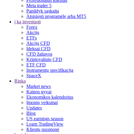
Profesionalus klientas
Meta trader 5
Papildyk sąskaitą
Atsisiųsti programėlę arba MT5
į ką investuoti
Forex
Akcijų
ETFs
Akcijų CFD
Ideksai CFD
CFD žaliavos
Kriptovaliutų CFD
ETF CFD
Instrumentų specifikacija
SpaceX
Rinka
Market news
Kainos gyvai
Ekonomikos kalendorius
Įmonių veiksmai
Updates
Blog
US earnings season
Learn TradingView
Klientų nuomonė