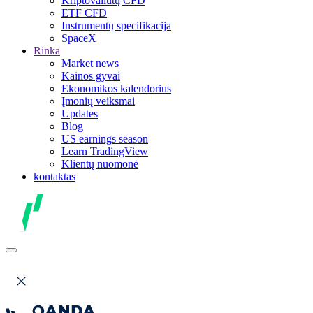
Kriptovaliutų CFD
ETF CFD
Instrumentų specifikacija
SpaceX
Rinka
Market news
Kainos gyvai
Ekonomikos kalendorius
Įmonių veiksmai
Updates
Blog
US earnings season
Learn TradingView
Klientų nuomonė
kontaktas