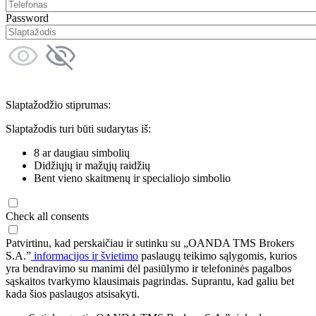
Password
Slaptažodžio stiprumas:
Slaptažodis turi būti sudarytas iš:
8 ar daugiau simbolių
Didžiųjų ir mažųjų raidžių
Bent vieno skaitmenų ir specialiojo simbolio
Check all consents
Patvirtinu, kad perskaičiau ir sutinku su „OANDA TMS Brokers
S.A.”
informacijos ir švietimo
paslaugų teikimo sąlygomis, kurios
yra bendravimo su manimi dėl pasiūlymo ir telefoninės pagalbos
sąskaitos tvarkymo klausimais pagrindas. Suprantu, kad galiu bet
kada šios paslaugos atsisakyti.