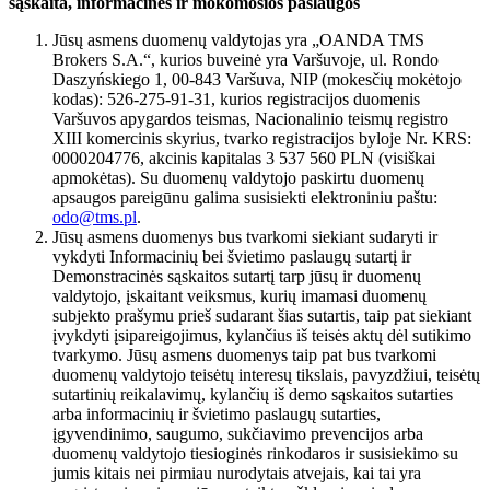
sąskaita, informacinės ir mokomosios paslaugos
Jūsų asmens duomenų valdytojas yra „OANDA TMS
Brokers S.A.“, kurios buveinė yra Varšuvoje, ul. Rondo
Daszyńskiego 1, 00-843 Varšuva, NIP (mokesčių mokėtojo
kodas): 526-275-91-31, kurios registracijos duomenis
Varšuvos apygardos teismas, Nacionalinio teismų registro
XIII komercinis skyrius, tvarko registracijos byloje Nr. KRS:
0000204776, akcinis kapitalas 3 537 560 PLN (visiškai
apmokėtas). Su duomenų valdytojo paskirtu duomenų
apsaugos pareigūnu galima susisiekti elektroniniu paštu:
odo@tms.pl
.
Jūsų asmens duomenys bus tvarkomi siekiant sudaryti ir
vykdyti Informacinių bei švietimo paslaugų sutartį ir
Demonstracinės sąskaitos sutartį tarp jūsų ir duomenų
valdytojo, įskaitant veiksmus, kurių imamasi duomenų
subjekto prašymu prieš sudarant šias sutartis, taip pat siekiant
įvykdyti įsipareigojimus, kylančius iš teisės aktų dėl sutikimo
tvarkymo. Jūsų asmens duomenys taip pat bus tvarkomi
duomenų valdytojo teisėtų interesų tikslais, pavyzdžiui, teisėtų
sutartinių reikalavimų, kylančių iš demo sąskaitos sutarties
arba informacinių ir švietimo paslaugų sutarties,
įgyvendinimo, saugumo, sukčiavimo prevencijos arba
duomenų valdytojo tiesioginės rinkodaros ir susisiekimo su
jumis kitais nei pirmiau nurodytais atvejais, kai tai yra