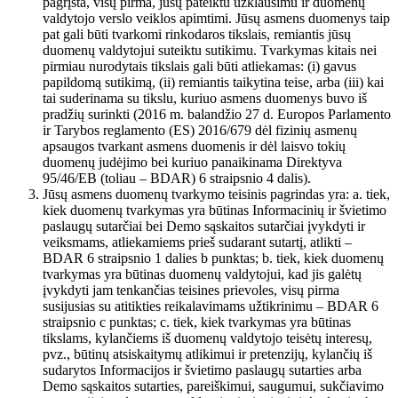
pagrįsta, visų pirma, jūsų pateiktu užklausimu ir duomenų
valdytojo verslo veiklos apimtimi. Jūsų asmens duomenys taip
pat gali būti tvarkomi rinkodaros tikslais, remiantis jūsų
duomenų valdytojui suteiktu sutikimu. Tvarkymas kitais nei
pirmiau nurodytais tikslais gali būti atliekamas: (i) gavus
papildomą sutikimą, (ii) remiantis taikytina teise, arba (iii) kai
tai suderinama su tikslu, kuriuo asmens duomenys buvo iš
pradžių surinkti (2016 m. balandžio 27 d. Europos Parlamento
ir Tarybos reglamento (ES) 2016/679 dėl fizinių asmenų
apsaugos tvarkant asmens duomenis ir dėl laisvo tokių
duomenų judėjimo bei kuriuo panaikinama Direktyva
95/46/EB (toliau – BDAR) 6 straipsnio 4 dalis).
Jūsų asmens duomenų tvarkymo teisinis pagrindas yra: a. tiek,
kiek duomenų tvarkymas yra būtinas Informacinių ir švietimo
paslaugų sutarčiai bei Demo sąskaitos sutarčiai įvykdyti ir
veiksmams, atliekamiems prieš sudarant sutartį, atlikti –
BDAR 6 straipsnio 1 dalies b punktas; b. tiek, kiek duomenų
tvarkymas yra būtinas duomenų valdytojui, kad jis galėtų
įvykdyti jam tenkančias teisines prievoles, visų pirma
susijusias su atitikties reikalavimams užtikrinimu – BDAR 6
straipsnio c punktas; c. tiek, kiek tvarkymas yra būtinas
tikslams, kylančiems iš duomenų valdytojo teisėtų interesų,
pvz., būtinų atsiskaitymų atlikimui ir pretenzijų, kylančių iš
sudarytos Informacijos ir švietimo paslaugų sutarties arba
Demo sąskaitos sutarties, pareiškimui, saugumui, sukčiavimo