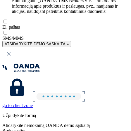
Sutinku gauti „OANDA TMS Brokers S.A.” rinkodaros
informaciją apie produktus ir paslaugas, pvz., naujienas ir
akcijas, naudojant pateiktus kontaktinius duomenis:
El. paštas
SMS/MMS
ATSIDARYKITE DEMO SĄSKAITĄ »
go to client zone
Užpildykite formą
Atidarykite nemokamą OANDA demo sąskaitą
Rodo section