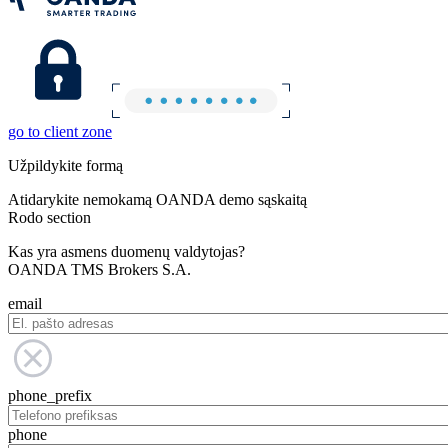
go to client zone
Užpildykite formą
Atidarykite nemokamą OANDA demo sąskaitą
Rodo section
Kas yra asmens duomenų valdytojas?
OANDA TMS Brokers S.A.
email
phone_prefix
phone