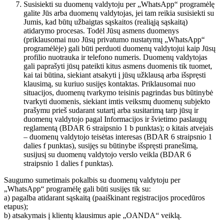
Susisiekti su duomenų valdytoju per „WhatsApp“ programėlę
galite Jūs arba duomenų valdytojas, jei tam reikia susisiekti su
Jumis, kad būtų užbaigtas sąskaitos (realiąją sąskaitą)
atidarymo procesas. Todėl Jūsų asmens duomenys
(priklausomai nuo Jūsų privatumo nustatymų „WhatsApp“
programėlėje) gali būti perduoti duomenų valdytojui kaip Jūsų
profilio nuotrauka ir telefono numeris. Duomenų valdytojas
gali paprašyti jūsų pateikti kitus asmens duomenis tik tuomet,
kai tai būtina, siekiant atsakyti į jūsų užklausą arba išspręsti
klausimą, su kuriuo susijęs kontaktas. Priklausomai nuo
situacijos, duomenų tvarkymo teisinis pagrindas bus būtinybė
tvarkyti duomenis, siekiant imtis veiksmų duomenų subjekto
prašymu prieš sudarant sutartį arba susitarimą tarp jūsų ir
duomenų valdytojo pagal Informacijos ir švietimo paslaugų
reglamentą (BDAR 6 straipsnio 1 b punktas); o kitais atvejais
– duomenų valdytojo teisėtas interesas (BDAR 6 straipsnio 1
dalies f punktas), susijęs su būtinybe išspręsti pranešimą,
susijusį su duomenų valdytojo verslo veikla (BDAR 6
straipsnio 1 dalies f punktas).
Saugumo sumetimais pokalbis su duomenų valdytoju per
„WhatsApp“ programėlę gali būti susijęs tik su:
a) pagalba atidarant sąskaitą (paaiškinant registracijos procedūros
etapus);
b) atsakymais į klientų klausimus apie „OANDA“ veiklą.