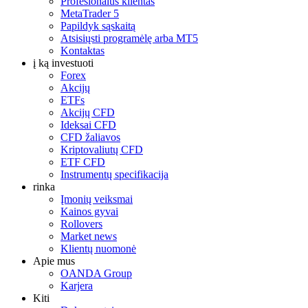
Profesionalus klientas
MetaTrader 5
Papildyk sąskaitą
Atsisiųsti programėlę arba MT5
Kontaktas
į ką investuoti
Forex
Akcijų
ETFs
Akcijų CFD
Ideksai CFD
CFD žaliavos
Kriptovaliutų CFD
ETF CFD
Instrumentų specifikacija
rinka
Įmonių veiksmai
Kainos gyvai
Rollovers
Market news
Klientų nuomonė
Apie mus
OANDA Group
Karjera
Kiti