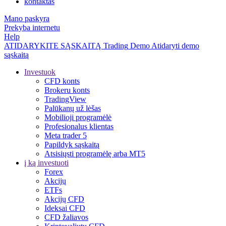
kontaktas
Mano paskyra
Prekyba internetu
Help
ATIDARYKITE SĄSKAITĄ
Trading
Demo
Atidaryti demo
sąskaitą
Investuok
CFD konts
Brokeru konts
TradingView
Palūkanų už lėšas
Mobilioji programėlė
Profesionalus klientas
Meta trader 5
Papildyk sąskaitą
Atsisiųsti programėlę arba MT5
į ką investuoti
Forex
Akcijų
ETFs
Akcijų CFD
Ideksai CFD
CFD žaliavos