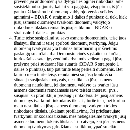
prevencijai ar duomenų valdytojo tiesioginei rinkodarai arba
susisiekimui su jumis, kai tai yra pagrįsta, visų pirma, iš jūsų
gautu užklausimu ir duomenų valdytojo verslo veiklos
apimtimi – BDAR 6 straipsnio 1 dalies f punktas; d. tiek, kiek
jūsų asmens duomenys tvarkomi duomenų valdytojo
rinkodaros tikslais remiantis jūsų sutikimu – BDAR 6
straipsnio 1 dalies a punktas.
Turite teisę susipažinti su savo asmens duomenimis, teisę juos
ištaisyti, ištrinti ir teisę apriboti duomenų tvarkymą. Jeigu
duomenų tvarkymas yra būtinas Informacinių ir švietimo
paslaugų sutarčiai arba Demonstracinės sąskaitos sutarčiai,
kurios šalis esate, įgyvendinti arba imtis veiksmų pagal jūsų
prašymą prieš sudarant šias sutartis (BDAR 6 straipsnio 1
dalies b punktas), taip pat turite teisę perkelti duomenis. Bet
kuriuo metu turite teisę, remdamiesi su jūsų konkrečia
situacija susijusiais motyvais, nesutikti su jūsų asmens
duomenų naudojimu, jei duomenų valdytojas tvarko jūsų
asmens duomenis remdamasis savo teisėtu interesu, pvz.,
susijusiu su produktų ir paslaugų rinkodara. Jei jūsų asmens
duomenys tvarkomi rinkodaros tikslais, turite teisę bet kuriuo
metu nesutikti su jūsų asmens duomenų tvarkymu tokios
rinkodaros tikslais, įskaitant profiliavimą. Jei prieštaraujate
tvarkymui rinkodaros tikslais, mes nebegalėsime tvarkyti jūsų
asmens duomenų tokiais tikslais. Tuo atveju, kai jūsų asmens
duomenų tvarkymas grindžiamas sutikimu, ypač suteiktu