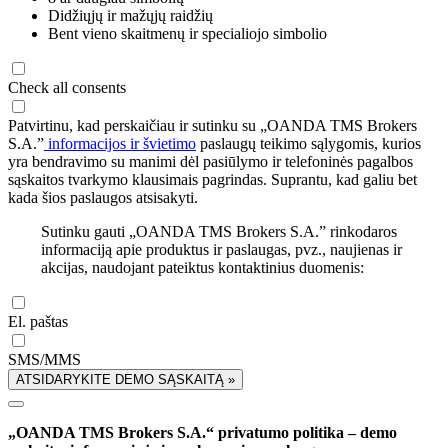
Didžiųjų ir mažųjų raidžių
Bent vieno skaitmenų ir specialiojo simbolio
Check all consents
Patvirtinu, kad perskaičiau ir sutinku su „OANDA TMS Brokers
S.A.”
informacijos ir švietimo
paslaugų teikimo sąlygomis, kurios
yra bendravimo su manimi dėl pasiūlymo ir telefoninės pagalbos
sąskaitos tvarkymo klausimais pagrindas. Suprantu, kad galiu bet
kada šios paslaugos atsisakyti.
Sutinku gauti „OANDA TMS Brokers S.A.” rinkodaros
informaciją apie produktus ir paslaugas, pvz., naujienas ir
akcijas, naudojant pateiktus kontaktinius duomenis:
El. paštas
SMS/MMS
ATSIDARYKITE DEMO SĄSKAITĄ »
„OANDA TMS Brokers S.A.“ privatumo politika – demo