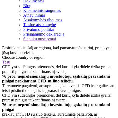
Dokumentai
Blog
Kibernetinis saugumas
Atnaujinimai
Atsakomybės ribojimas
Teisinė atsakomybė
Privatumo politika
Prieinamumo deklaracija
Slapukų nustatymai
Pasirinkite kitą šalį ar regioną, kad pamatytumėte turinį, pritaikytą
jūsų buvimo vietai.
Choose country or region
Tęsti
CFD yra sudėtingos priemonės, dėl kurių kyla didelė rizika greitai
prarasti pinigus taikant finansinį svertą.
76 proc. neprofesionaliųjų investuotojų sąskaitų prarandami
pinigai prekiaujant CFD su šiuo teikėju.
Turėtumėte pagalvoti, ar suprantate, kaip veikia CFD ir ar galite sau
leisti prisiimti didelę riziką prarasti savo pinigus.
CFD yra sudėtingos priemonės, dėl kurių kyla didelė rizika greitai
prarasti pinigus taikant finansinį svertą.
76 proc. neprofesionaliųjų investuotojų sąskaitų prarandami
pinigai
prekiaujant CFD su šiuo teikėju. Turėtumėte pagalvoti, ar