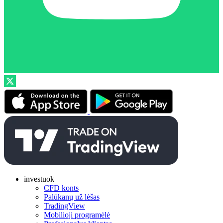
investuok
CFD konts
Palūkanų už lėšas
TradingView
Mobilioji programėlė