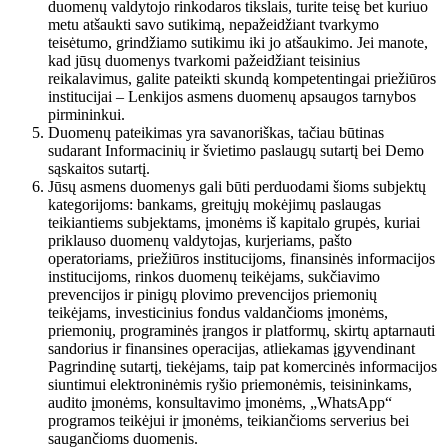
duomenų valdytojo rinkodaros tikslais, turite teisę bet kuriuo
metu atšaukti savo sutikimą, nepažeidžiant tvarkymo
teisėtumo, grindžiamo sutikimu iki jo atšaukimo. Jei manote,
kad jūsų duomenys tvarkomi pažeidžiant teisinius
reikalavimus, galite pateikti skundą kompetentingai priežiūros
institucijai – Lenkijos asmens duomenų apsaugos tarnybos
pirmininkui.
Duomenų pateikimas yra savanoriškas, tačiau būtinas
sudarant Informacinių ir švietimo paslaugų sutartį bei Demo
sąskaitos sutartį.
Jūsų asmens duomenys gali būti perduodami šioms subjektų
kategorijoms: bankams, greitųjų mokėjimų paslaugas
teikiantiems subjektams, įmonėms iš kapitalo grupės, kuriai
priklauso duomenų valdytojas, kurjeriams, pašto
operatoriams, priežiūros institucijoms, finansinės informacijos
institucijoms, rinkos duomenų teikėjams, sukčiavimo
prevencijos ir pinigų plovimo prevencijos priemonių
teikėjams, investicinius fondus valdančioms įmonėms,
priemonių, programinės įrangos ir platformų, skirtų aptarnauti
sandorius ir finansines operacijas, atliekamas įgyvendinant
Pagrindinę sutartį, tiekėjams, taip pat komercinės informacijos
siuntimui elektroninėmis ryšio priemonėmis, teisininkams,
audito įmonėms, konsultavimo įmonėms, „WhatsApp“
programos teikėjui ir įmonėms, teikiančioms serverius bei
saugančioms duomenis.