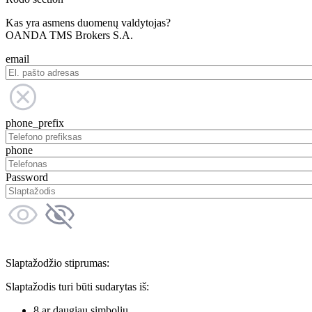
Kas yra asmens duomenų valdytojas?
OANDA TMS Brokers S.A.
email
phone_prefix
phone
Password
Slaptažodžio stiprumas:
Slaptažodis turi būti sudarytas iš:
8 ar daugiau simbolių