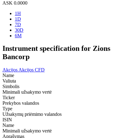
ASK
0.0000
1H
1D
7D
30D
6M
Instrument specification for Zions
Bancorp
Akcijos
Akcijos CFD
Name
Valiuta
Simbolis
Minimali užsakymo vertė
Ticker
Prekybos valandos
Type
Užsakymų priėmimo valandos
ISIN
Name
Minimali užsakymo vertė
Aprašymas