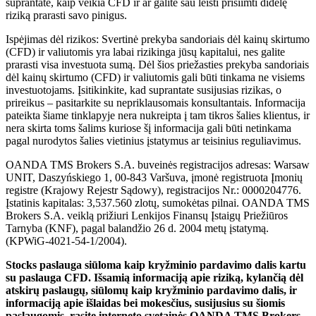
suprantate, kaip veikia CFD ir ar galite sau leisti prisiimti didelę
riziką prarasti savo pinigus.
Ispėjimas dėl rizikos: Svertinė prekyba sandoriais dėl kainų skirtumo
(CFD) ir valiutomis yra labai rizikinga jūsų kapitalui, nes galite
prarasti visa investuota sumą. Dėl šios priežasties prekyba sandoriais
dėl kainų skirtumo (CFD) ir valiutomis gali būti tinkama ne visiems
investuotojams. Įsitikinkite, kad suprantate susijusias rizikas, o
prireikus – pasitarkite su nepriklausomais konsultantais. Informacija
pateikta šiame tinklapyje nera nukreipta į tam tikros šalies klientus, ir
nera skirta toms šalims kuriose šį informacija gali būti netinkama
pagal nurodytos šalies vietinius įstatymus ar teisinius reguliavimus.
OANDA TMS Brokers S.A. buveinės registracijos adresas: Warsaw
UNIT, Daszyńskiego 1, 00-843 Varšuva, įmonė registruota Įmonių
registre (Krajowy Rejestr Sądowy), registracijos Nr.: 0000204776.
Įstatinis kapitalas: 3,537.560 zlotų, sumokėtas pilnai. OANDA TMS
Brokers S.A. veiklą prižiuri Lenkijos Finansų Įstaigų Priežiūros
Tarnyba (KNF), pagal balandžio 26 d. 2004 metų įstatymą.
(KPWiG-4021-54-1/2004).
Stocks paslauga siūloma kaip kryžminio pardavimo dalis kartu
su paslauga CFD. Išsamią informaciją apie riziką, kylančią dėl
atskirų paslaugų, siūlomų kaip kryžminio pardavimo dalis, ir
informaciją apie išlaidas bei mokesčius, susijusius su šiomis
paslaugomis, rasite interneto svetainės OANDA TMS Brokers