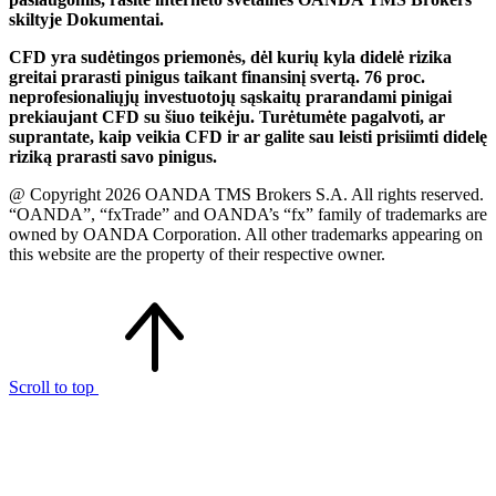
skiltyje Dokumentai.
CFD yra sudėtingos priemonės, dėl kurių kyla didelė rizika
greitai prarasti pinigus taikant finansinį svertą. 76 proc.
neprofesionaliųjų investuotojų sąskaitų prarandami pinigai
prekiaujant CFD su šiuo teikėju. Turėtumėte pagalvoti, ar
suprantate, kaip veikia CFD ir ar galite sau leisti prisiimti didelę
riziką prarasti savo pinigus.
@ Copyright 2026 OANDA TMS Brokers S.A. All rights reserved.
“OANDA”, “fxTrade” and OANDA’s “fx” family of trademarks are
owned by OANDA Corporation. All other trademarks appearing on
this website are the property of their respective owner.
Scroll to top