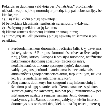
Pokalbis su duomenų valdytoju per „WhatsApp“ programėlę
niekada neapims jokių nuorodų ar priedų, taip pat nebus susijęs, be
kita ko, su:
a) jūsų lėšų likučiu pinigų sąskaitoje;
b) bet kokiais klausimais, susijusiais su sandorių vykdymu;
c) užsakymų pateikimu ar jų keitimu;
d) kliento asmens duomenų keitimu ar atnaujinimu;
e) nurodymų dėl lėšų įnešimo į pinigų sąskaitą ar išėmimo iš jos
pateikimu.
Perduodant asmens duomenis į trečiąsias šalis, t. y. gavėjams,
įsisteigusiems už Europos ekonominės erdvės ar Šveicarijos
ribų, į šalis, kurios, Europos Komisijos nuomone, neužtikrina
pakankamos duomenų apsaugos (trečiosios šalys,
neužtikrinančios tinkamo apsaugos lygio), duomenų
valdytojas juos perduoda naudodamasis mechanizmais,
atitinkančiais galiojančius teisės aktus, tarp kurių yra, be kita
ko, ES „standartinės sutartinės sąlygos“.
Jūsų asmens duomenys bus saugomi visą Informacinių ir
švietimo paslaugų sutarties arba Demonstracinės sąskaitos
sutarties galiojimo laikotarpį, taip pat po jų nutraukimo – per
įstatymuose nustatytą senaties terminą. Jeigu duomenų
tvarkymas grindžiamas duomenų valdytojo teisėtu interesu,
duomenys bus tvarkomi tiek, kiek būtina šių teisėtų interesų