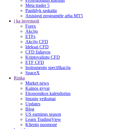
Profesionalus klientas
Meta trader 5
Papildyk sąskaitą
Atsisiųsti programėlę arba MT5
į ką investuoti
Forex
Akcijų
ETFs
Akcijų CFD
Ideksai CFD
CFD žaliavos
Kriptovaliutų CFD
ETF CFD
Instrumentų specifikacija
SpaceX
Rinka
Market news
Kainos gyvai
Ekonomikos kalendorius
Įmonių veiksmai
Updates
Blog
US earnings season
Learn TradingView
Klientų nuomonė