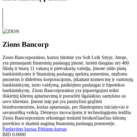
Zions Bancorp
Zions Bancorporation, kurios būstinė yra Solt Leik Sityje, Jutoje,
yra pirmaujanti finansinių paslaugų įmonė, turinti daugiau nei 400
filialų ir biurų 11 vakarų ir pietvakarių valstijų. Įmonė siūlo platų
bankininkystės ir finansinių paslaugų spektrą asmenims, mažoms
įmonėms ir didelėms korporacijoms, įskaitant komercinę ir vartotojų
bankininkystę, turto valdymą, patikėjimo paslaugas ir hipotekos
bankininkystę. Zions Bancorporation yra įsipareigojusi teikti
išskirtinį klientų aptarnavimą ir puoselėti ilgalaikius santykius su
savo klientais. Įmonė taip pat yra pasiryžusi grąžinti
bendruomenėms, kurias aptarnauja, per filantropines iniciatyvas ir
savanorišką veiklą. Dėmesys inovacijoms ir technologijoms leidžia
Zions Bancorporation sėkmingai tenkinti besikeičiančius klientų
poreikius ir skatinti augimą finansinių paslaugų pramonėje.
Pardavimo kursas
Pirkimo kursas
BID
0.0000