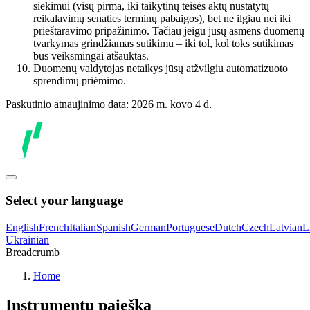
siekimui (visų pirma, iki taikytinų teisės aktų nustatytų
reikalavimų senaties terminų pabaigos), bet ne ilgiau nei iki
prieštaravimo pripažinimo. Tačiau jeigu jūsų asmens duomenų
tvarkymas grindžiamas sutikimu – iki tol, kol toks sutikimas
bus veiksmingai atšauktas.
Duomenų valdytojas netaikys jūsų atžvilgiu automatizuoto
sprendimų priėmimo.
Paskutinio atnaujinimo data: 2026 m. kovo 4 d.
Select your language
English
French
Italian
Spanish
German
Portuguese
Dutch
Czech
Latvian
L
Ukrainian
Breadcrumb
Home
Instrumentų paieška