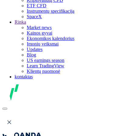
Kriptovaliutų CFD
ETF CFD
Instrumentų specifikacija
SpaceX
Rinka
Market news
Kainos gyvai
Ekonomikos kalendorius
Įmonių veiksmai
Updates
Blog
US earnings season
Learn TradingView
Klientų nuomonė
kontaktas