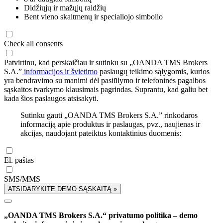
Didžiųjų ir mažųjų raidžių
Bent vieno skaitmenų ir specialiojo simbolio
Check all consents
Patvirtinu, kad perskaičiau ir sutinku su „OANDA TMS Brokers
S.A.”
informacijos ir švietimo
paslaugų teikimo sąlygomis, kurios
yra bendravimo su manimi dėl pasiūlymo ir telefoninės pagalbos
sąskaitos tvarkymo klausimais pagrindas. Suprantu, kad galiu bet
kada šios paslaugos atsisakyti.
Sutinku gauti „OANDA TMS Brokers S.A.” rinkodaros
informaciją apie produktus ir paslaugas, pvz., naujienas ir
akcijas, naudojant pateiktus kontaktinius duomenis:
El. paštas
SMS/MMS
ATSIDARYKITE DEMO SĄSKAITĄ »
„OANDA TMS Brokers S.A.“ privatumo politika – demo