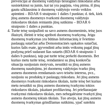
prevencijai ar duomenų valdytojo tiesioginei rinkodarai arba
susisiekimui su jumis, kai tai yra pagrįsta, visų pirma, iš jūsų
gautu užklausimu ir duomenų valdytojo verslo veiklos
apimtimi – BDAR 6 straipsnio 1 dalies f punktas; d. tiek, kiek
jūsų asmens duomenys tvarkomi duomenų valdytojo
rinkodaros tikslais remiantis jūsų sutikimu – BDAR 6
straipsnio 1 dalies a punktas.
Turite teisę susipažinti su savo asmens duomenimis, teisę juos
ištaisyti, ištrinti ir teisę apriboti duomenų tvarkymą. Jeigu
duomenų tvarkymas yra būtinas Informacinių ir švietimo
paslaugų sutarčiai arba Demonstracinės sąskaitos sutarčiai,
kurios šalis esate, įgyvendinti arba imtis veiksmų pagal jūsų
prašymą prieš sudarant šias sutartis (BDAR 6 straipsnio 1
dalies b punktas), taip pat turite teisę perkelti duomenis. Bet
kuriuo metu turite teisę, remdamiesi su jūsų konkrečia
situacija susijusiais motyvais, nesutikti su jūsų asmens
duomenų naudojimu, jei duomenų valdytojas tvarko jūsų
asmens duomenis remdamasis savo teisėtu interesu, pvz.,
susijusiu su produktų ir paslaugų rinkodara. Jei jūsų asmens
duomenys tvarkomi rinkodaros tikslais, turite teisę bet kuriuo
metu nesutikti su jūsų asmens duomenų tvarkymu tokios
rinkodaros tikslais, įskaitant profiliavimą. Jei prieštaraujate
tvarkymui rinkodaros tikslais, mes nebegalėsime tvarkyti jūsų
asmens duomenų tokiais tikslais. Tuo atveju, kai jūsų asmens
duomenų tvarkymas grindžiamas sutikimu, ypač suteiktu