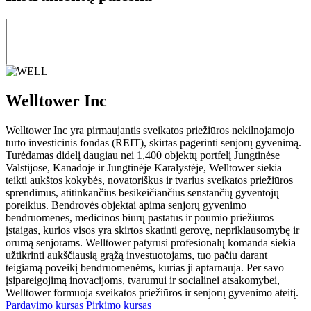
Welltower Inc
Welltower Inc yra pirmaujantis sveikatos priežiūros nekilnojamojo
turto investicinis fondas (REIT), skirtas pagerinti senjorų gyvenimą.
Turėdamas didelį daugiau nei 1,400 objektų portfelį Jungtinėse
Valstijose, Kanadoje ir Jungtinėje Karalystėje, Welltower siekia
teikti aukštos kokybės, novatoriškus ir tvarius sveikatos priežiūros
sprendimus, atitinkančius besikeičiančius senstančių gyventojų
poreikius. Bendrovės objektai apima senjorų gyvenimo
bendruomenes, medicinos biurų pastatus ir poūmio priežiūros
įstaigas, kurios visos yra skirtos skatinti gerovę, nepriklausomybę ir
orumą senjorams. Welltower patyrusi profesionalų komanda siekia
užtikrinti aukščiausią grąžą investuotojams, tuo pačiu darant
teigiamą poveikį bendruomenėms, kurias ji aptarnauja. Per savo
įsipareigojimą inovacijoms, tvarumui ir socialinei atsakomybei,
Welltower formuoja sveikatos priežiūros ir senjorų gyvenimo ateitį.
Pardavimo kursas
Pirkimo kursas