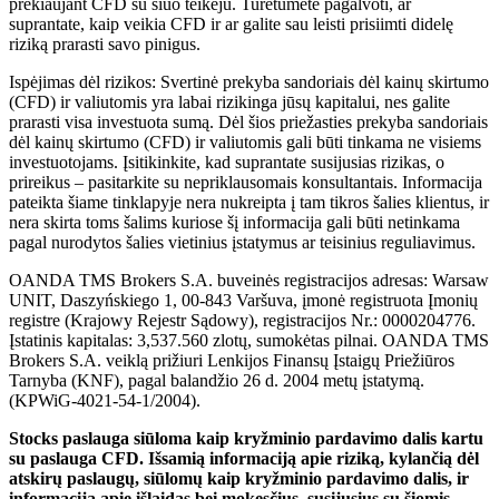
prekiaujant CFD su šiuo teikėju. Turėtumėte pagalvoti, ar
suprantate, kaip veikia CFD ir ar galite sau leisti prisiimti didelę
riziką prarasti savo pinigus.
Ispėjimas dėl rizikos: Svertinė prekyba sandoriais dėl kainų skirtumo
(CFD) ir valiutomis yra labai rizikinga jūsų kapitalui, nes galite
prarasti visa investuota sumą. Dėl šios priežasties prekyba sandoriais
dėl kainų skirtumo (CFD) ir valiutomis gali būti tinkama ne visiems
investuotojams. Įsitikinkite, kad suprantate susijusias rizikas, o
prireikus – pasitarkite su nepriklausomais konsultantais. Informacija
pateikta šiame tinklapyje nera nukreipta į tam tikros šalies klientus, ir
nera skirta toms šalims kuriose šį informacija gali būti netinkama
pagal nurodytos šalies vietinius įstatymus ar teisinius reguliavimus.
OANDA TMS Brokers S.A. buveinės registracijos adresas: Warsaw
UNIT, Daszyńskiego 1, 00-843 Varšuva, įmonė registruota Įmonių
registre (Krajowy Rejestr Sądowy), registracijos Nr.: 0000204776.
Įstatinis kapitalas: 3,537.560 zlotų, sumokėtas pilnai. OANDA TMS
Brokers S.A. veiklą prižiuri Lenkijos Finansų Įstaigų Priežiūros
Tarnyba (KNF), pagal balandžio 26 d. 2004 metų įstatymą.
(KPWiG-4021-54-1/2004).
Stocks paslauga siūloma kaip kryžminio pardavimo dalis kartu
su paslauga CFD. Išsamią informaciją apie riziką, kylančią dėl
atskirų paslaugų, siūlomų kaip kryžminio pardavimo dalis, ir
informaciją apie išlaidas bei mokesčius, susijusius su šiomis