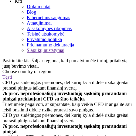
Kiti
Dokumentai
Blog
Kibernetinis saugumas
Atnaujinimai
Atsakomybės ribojimas
Teisinė atsakomybė
Privatumo politika
Prieinamumo deklaracija
Slapukų nustatymai
Pasirinkite kitą šalį ar regioną, kad pamatytumėte turinį, pritaikytą
jūsų buvimo vietai.
Choose country or region
Tęsti
CFD yra sudėtingos priemonės, dėl kurių kyla didelė rizika greitai
prarasti pinigus taikant finansinį svertą.
76 proc. neprofesionaliųjų investuotojų sąskaitų prarandami
pinigai prekiaujant CFD su šiuo teikėju.
Turėtumėte pagalvoti, ar suprantate, kaip veikia CFD ir ar galite sau
leisti prisiimti didelę riziką prarasti savo pinigus.
CFD yra sudėtingos priemonės, dėl kurių kyla didelė rizika greitai
prarasti pinigus taikant finansinį svertą.
76 proc. neprofesionaliųjų investuotojų sąskaitų prarandami
pinigai