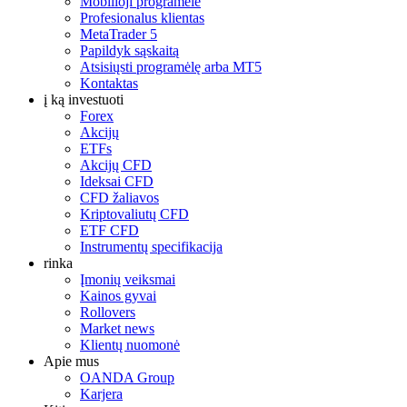
Mobilioji programėlė
Profesionalus klientas
MetaTrader 5
Papildyk sąskaitą
Atsisiųsti programėlę arba MT5
Kontaktas
į ką investuoti
Forex
Akcijų
ETFs
Akcijų CFD
Ideksai CFD
CFD žaliavos
Kriptovaliutų CFD
ETF CFD
Instrumentų specifikacija
rinka
Įmonių veiksmai
Kainos gyvai
Rollovers
Market news
Klientų nuomonė
Apie mus
OANDA Group
Karjera