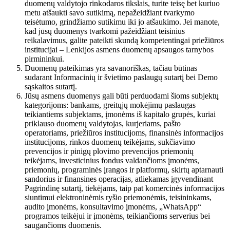
duomenų valdytojo rinkodaros tikslais, turite teisę bet kuriuo
metu atšaukti savo sutikimą, nepažeidžiant tvarkymo
teisėtumo, grindžiamo sutikimu iki jo atšaukimo. Jei manote,
kad jūsų duomenys tvarkomi pažeidžiant teisinius
reikalavimus, galite pateikti skundą kompetentingai priežiūros
institucijai – Lenkijos asmens duomenų apsaugos tarnybos
pirmininkui.
Duomenų pateikimas yra savanoriškas, tačiau būtinas
sudarant Informacinių ir švietimo paslaugų sutartį bei Demo
sąskaitos sutartį.
Jūsų asmens duomenys gali būti perduodami šioms subjektų
kategorijoms: bankams, greitųjų mokėjimų paslaugas
teikiantiems subjektams, įmonėms iš kapitalo grupės, kuriai
priklauso duomenų valdytojas, kurjeriams, pašto
operatoriams, priežiūros institucijoms, finansinės informacijos
institucijoms, rinkos duomenų teikėjams, sukčiavimo
prevencijos ir pinigų plovimo prevencijos priemonių
teikėjams, investicinius fondus valdančioms įmonėms,
priemonių, programinės įrangos ir platformų, skirtų aptarnauti
sandorius ir finansines operacijas, atliekamas įgyvendinant
Pagrindinę sutartį, tiekėjams, taip pat komercinės informacijos
siuntimui elektroninėmis ryšio priemonėmis, teisininkams,
audito įmonėms, konsultavimo įmonėms, „WhatsApp“
programos teikėjui ir įmonėms, teikiančioms serverius bei
saugančioms duomenis.