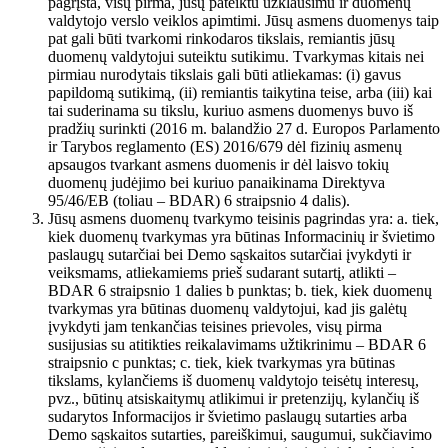
pagrįsta, visų pirma, jūsų pateiktu užklausimu ir duomenų
valdytojo verslo veiklos apimtimi. Jūsų asmens duomenys taip
pat gali būti tvarkomi rinkodaros tikslais, remiantis jūsų
duomenų valdytojui suteiktu sutikimu. Tvarkymas kitais nei
pirmiau nurodytais tikslais gali būti atliekamas: (i) gavus
papildomą sutikimą, (ii) remiantis taikytina teise, arba (iii) kai
tai suderinama su tikslu, kuriuo asmens duomenys buvo iš
pradžių surinkti (2016 m. balandžio 27 d. Europos Parlamento
ir Tarybos reglamento (ES) 2016/679 dėl fizinių asmenų
apsaugos tvarkant asmens duomenis ir dėl laisvo tokių
duomenų judėjimo bei kuriuo panaikinama Direktyva
95/46/EB (toliau – BDAR) 6 straipsnio 4 dalis).
Jūsų asmens duomenų tvarkymo teisinis pagrindas yra: a. tiek,
kiek duomenų tvarkymas yra būtinas Informacinių ir švietimo
paslaugų sutarčiai bei Demo sąskaitos sutarčiai įvykdyti ir
veiksmams, atliekamiems prieš sudarant sutartį, atlikti –
BDAR 6 straipsnio 1 dalies b punktas; b. tiek, kiek duomenų
tvarkymas yra būtinas duomenų valdytojui, kad jis galėtų
įvykdyti jam tenkančias teisines prievoles, visų pirma
susijusias su atitikties reikalavimams užtikrinimu – BDAR 6
straipsnio c punktas; c. tiek, kiek tvarkymas yra būtinas
tikslams, kylančiems iš duomenų valdytojo teisėtų interesų,
pvz., būtinų atsiskaitymų atlikimui ir pretenzijų, kylančių iš
sudarytos Informacijos ir švietimo paslaugų sutarties arba
Demo sąskaitos sutarties, pareiškimui, saugumui, sukčiavimo