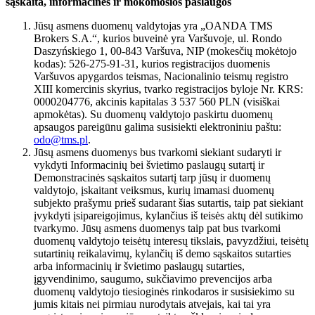
sąskaita, informacinės ir mokomosios paslaugos
Jūsų asmens duomenų valdytojas yra „OANDA TMS
Brokers S.A.“, kurios buveinė yra Varšuvoje, ul. Rondo
Daszyńskiego 1, 00-843 Varšuva, NIP (mokesčių mokėtojo
kodas): 526-275-91-31, kurios registracijos duomenis
Varšuvos apygardos teismas, Nacionalinio teismų registro
XIII komercinis skyrius, tvarko registracijos byloje Nr. KRS:
0000204776, akcinis kapitalas 3 537 560 PLN (visiškai
apmokėtas). Su duomenų valdytojo paskirtu duomenų
apsaugos pareigūnu galima susisiekti elektroniniu paštu:
odo@tms.pl
.
Jūsų asmens duomenys bus tvarkomi siekiant sudaryti ir
vykdyti Informacinių bei švietimo paslaugų sutartį ir
Demonstracinės sąskaitos sutartį tarp jūsų ir duomenų
valdytojo, įskaitant veiksmus, kurių imamasi duomenų
subjekto prašymu prieš sudarant šias sutartis, taip pat siekiant
įvykdyti įsipareigojimus, kylančius iš teisės aktų dėl sutikimo
tvarkymo. Jūsų asmens duomenys taip pat bus tvarkomi
duomenų valdytojo teisėtų interesų tikslais, pavyzdžiui, teisėtų
sutartinių reikalavimų, kylančių iš demo sąskaitos sutarties
arba informacinių ir švietimo paslaugų sutarties,
įgyvendinimo, saugumo, sukčiavimo prevencijos arba
duomenų valdytojo tiesioginės rinkodaros ir susisiekimo su
jumis kitais nei pirmiau nurodytais atvejais, kai tai yra