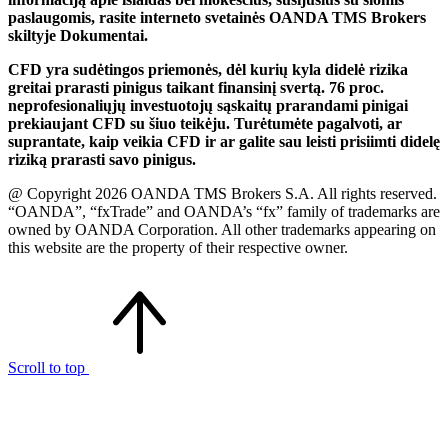
paslaugomis, rasite interneto svetainės OANDA TMS Brokers
skiltyje Dokumentai.
CFD yra sudėtingos priemonės, dėl kurių kyla didelė rizika
greitai prarasti pinigus taikant finansinį svertą. 76 proc.
neprofesionaliųjų investuotojų sąskaitų prarandami pinigai
prekiaujant CFD su šiuo teikėju. Turėtumėte pagalvoti, ar
suprantate, kaip veikia CFD ir ar galite sau leisti prisiimti didelę
riziką prarasti savo pinigus.
@ Copyright 2026 OANDA TMS Brokers S.A. All rights reserved.
“OANDA”, “fxTrade” and OANDA’s “fx” family of trademarks are
owned by OANDA Corporation. All other trademarks appearing on
this website are the property of their respective owner.
Scroll to top