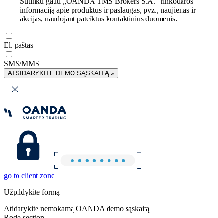
Sutinku gauti „OANDA TMS Brokers S.A.” rinkodaros
informaciją apie produktus ir paslaugas, pvz., naujienas ir
akcijas, naudojant pateiktus kontaktinius duomenis:
El. paštas
SMS/MMS
ATSIDARYKITE DEMO SĄSKAITĄ »
go to client zone
Užpildykite formą
Atidarykite nemokamą OANDA demo sąskaitą
Rodo section