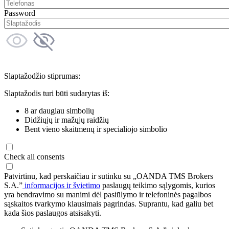
Password
Slaptažodžio stiprumas:
Slaptažodis turi būti sudarytas iš:
8 ar daugiau simbolių
Didžiųjų ir mažųjų raidžių
Bent vieno skaitmenų ir specialiojo simbolio
Check all consents
Patvirtinu, kad perskaičiau ir sutinku su „OANDA TMS Brokers
S.A.”
informacijos ir švietimo
paslaugų teikimo sąlygomis, kurios
yra bendravimo su manimi dėl pasiūlymo ir telefoninės pagalbos
sąskaitos tvarkymo klausimais pagrindas. Suprantu, kad galiu bet
kada šios paslaugos atsisakyti.