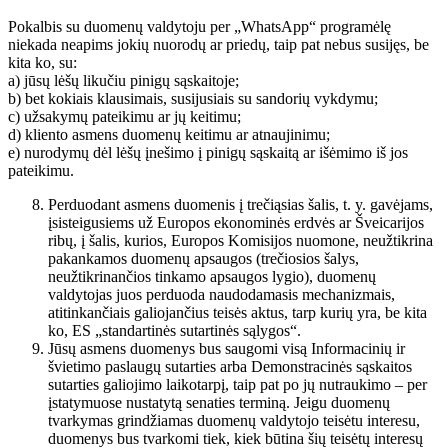
Pokalbis su duomenų valdytoju per „WhatsApp“ programėlę
niekada neapims jokių nuorodų ar priedų, taip pat nebus susijęs, be
kita ko, su:
a) jūsų lėšų likučiu pinigų sąskaitoje;
b) bet kokiais klausimais, susijusiais su sandorių vykdymu;
c) užsakymų pateikimu ar jų keitimu;
d) kliento asmens duomenų keitimu ar atnaujinimu;
e) nurodymų dėl lėšų įnešimo į pinigų sąskaitą ar išėmimo iš jos
pateikimu.
Perduodant asmens duomenis į trečiąsias šalis, t. y. gavėjams,
įsisteigusiems už Europos ekonominės erdvės ar Šveicarijos
ribų, į šalis, kurios, Europos Komisijos nuomone, neužtikrina
pakankamos duomenų apsaugos (trečiosios šalys,
neužtikrinančios tinkamo apsaugos lygio), duomenų
valdytojas juos perduoda naudodamasis mechanizmais,
atitinkančiais galiojančius teisės aktus, tarp kurių yra, be kita
ko, ES „standartinės sutartinės sąlygos“.
Jūsų asmens duomenys bus saugomi visą Informacinių ir
švietimo paslaugų sutarties arba Demonstracinės sąskaitos
sutarties galiojimo laikotarpį, taip pat po jų nutraukimo – per
įstatymuose nustatytą senaties terminą. Jeigu duomenų
tvarkymas grindžiamas duomenų valdytojo teisėtu interesu,
duomenys bus tvarkomi tiek, kiek būtina šių teisėtų interesų