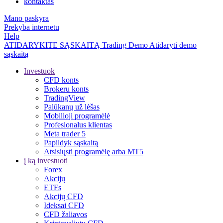
kontaktas
Mano paskyra
Prekyba internetu
Help
ATIDARYKITE SĄSKAITĄ
Trading
Demo
Atidaryti demo
sąskaitą
Investuok
CFD konts
Brokeru konts
TradingView
Palūkanų už lėšas
Mobilioji programėlė
Profesionalus klientas
Meta trader 5
Papildyk sąskaitą
Atsisiųsti programėlę arba MT5
į ką investuoti
Forex
Akcijų
ETFs
Akcijų CFD
Ideksai CFD
CFD žaliavos