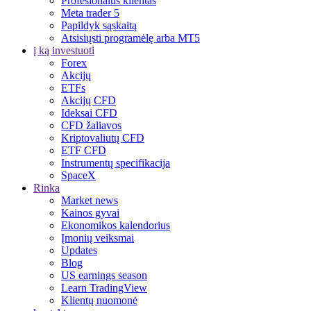
Profesionalus klientas
Meta trader 5
Papildyk sąskaitą
Atsisiųsti programėlę arba MT5
į ką investuoti
Forex
Akcijų
ETFs
Akcijų CFD
Ideksai CFD
CFD žaliavos
Kriptovaliutų CFD
ETF CFD
Instrumentų specifikacija
SpaceX
Rinka
Market news
Kainos gyvai
Ekonomikos kalendorius
Įmonių veiksmai
Updates
Blog
US earnings season
Learn TradingView
Klientų nuomonė