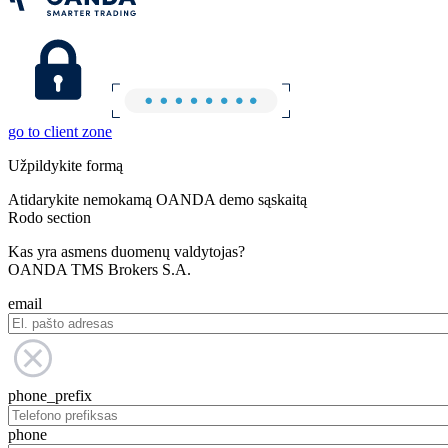
go to client zone
Užpildykite formą
Atidarykite nemokamą OANDA demo sąskaitą
Rodo section
Kas yra asmens duomenų valdytojas?
OANDA TMS Brokers S.A.
email
phone_prefix
phone