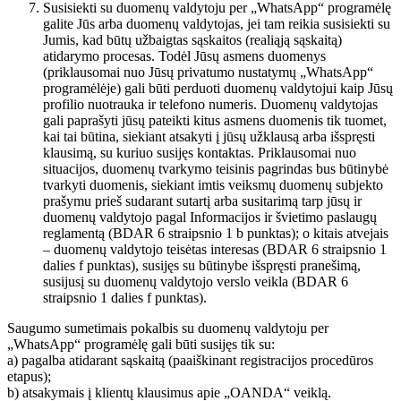
Susisiekti su duomenų valdytoju per „WhatsApp“ programėlę
galite Jūs arba duomenų valdytojas, jei tam reikia susisiekti su
Jumis, kad būtų užbaigtas sąskaitos (realiąją sąskaitą)
atidarymo procesas. Todėl Jūsų asmens duomenys
(priklausomai nuo Jūsų privatumo nustatymų „WhatsApp“
programėlėje) gali būti perduoti duomenų valdytojui kaip Jūsų
profilio nuotrauka ir telefono numeris. Duomenų valdytojas
gali paprašyti jūsų pateikti kitus asmens duomenis tik tuomet,
kai tai būtina, siekiant atsakyti į jūsų užklausą arba išspręsti
klausimą, su kuriuo susijęs kontaktas. Priklausomai nuo
situacijos, duomenų tvarkymo teisinis pagrindas bus būtinybė
tvarkyti duomenis, siekiant imtis veiksmų duomenų subjekto
prašymu prieš sudarant sutartį arba susitarimą tarp jūsų ir
duomenų valdytojo pagal Informacijos ir švietimo paslaugų
reglamentą (BDAR 6 straipsnio 1 b punktas); o kitais atvejais
– duomenų valdytojo teisėtas interesas (BDAR 6 straipsnio 1
dalies f punktas), susijęs su būtinybe išspręsti pranešimą,
susijusį su duomenų valdytojo verslo veikla (BDAR 6
straipsnio 1 dalies f punktas).
Saugumo sumetimais pokalbis su duomenų valdytoju per
„WhatsApp“ programėlę gali būti susijęs tik su:
a) pagalba atidarant sąskaitą (paaiškinant registracijos procedūros
etapus);
b) atsakymais į klientų klausimus apie „OANDA“ veiklą.