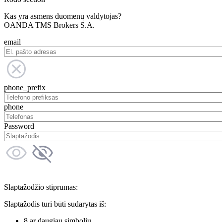
Kas yra asmens duomenų valdytojas?
OANDA TMS Brokers S.A.
email
phone_prefix
phone
Password
Slaptažodžio stiprumas:
Slaptažodis turi būti sudarytas iš:
8 ar daugiau simbolių