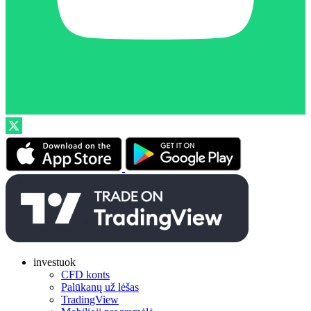
investuok
CFD konts
Palūkanų už lėšas
TradingView