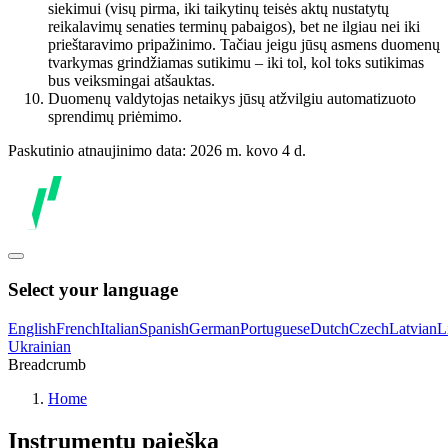
siekimui (visų pirma, iki taikytinų teisės aktų nustatytų
reikalavimų senaties terminų pabaigos), bet ne ilgiau nei iki
prieštaravimo pripažinimo. Tačiau jeigu jūsų asmens duomenų
tvarkymas grindžiamas sutikimu – iki tol, kol toks sutikimas
bus veiksmingai atšauktas.
Duomenų valdytojas netaikys jūsų atžvilgiu automatizuoto
sprendimų priėmimo.
Paskutinio atnaujinimo data: 2026 m. kovo 4 d.
Select your language
English
French
Italian
Spanish
German
Portuguese
Dutch
Czech
Latvian
L
Ukrainian
Breadcrumb
Home
Instrumentų paieška