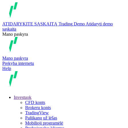
ATIDARYKITE SĄSKAITĄ
Trading
Demo
Atidaryti demo
sąskaitą
Mano paskyra
Mano paskyra
Prekyba internetu
Help
Investuok
CFD konts
Brokeru konts
TradingView
Palūkanų už lėšas
Mobilioji programėlė