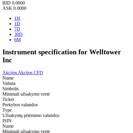
BID
0.0000
ASK
0.0000
1H
1D
7D
30D
6M
Instrument specification for Welltower
Inc
Akcijos
Akcijos CFD
Name
Valiuta
Simbolis
Minimali užsakymo vertė
Ticker
Prekybos valandos
Type
Užsakymų priėmimo valandos
ISIN
Name
Minimali užsakymo vertė