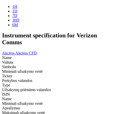
1H
1D
7D
30D
6M
Instrument specification for Verizon
Comms
Akcijos
Akcijos CFD
Name
Valiuta
Simbolis
Minimali užsakymo vertė
Ticker
Prekybos valandos
Type
Užsakymų priėmimo valandos
ISIN
Name
Minimali užsakymo vertė
Aprašymas
Maksimali užsakymo vertė