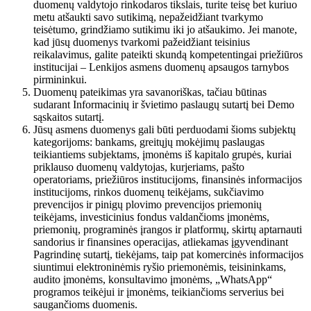
duomenų valdytojo rinkodaros tikslais, turite teisę bet kuriuo
metu atšaukti savo sutikimą, nepažeidžiant tvarkymo
teisėtumo, grindžiamo sutikimu iki jo atšaukimo. Jei manote,
kad jūsų duomenys tvarkomi pažeidžiant teisinius
reikalavimus, galite pateikti skundą kompetentingai priežiūros
institucijai – Lenkijos asmens duomenų apsaugos tarnybos
pirmininkui.
Duomenų pateikimas yra savanoriškas, tačiau būtinas
sudarant Informacinių ir švietimo paslaugų sutartį bei Demo
sąskaitos sutartį.
Jūsų asmens duomenys gali būti perduodami šioms subjektų
kategorijoms: bankams, greitųjų mokėjimų paslaugas
teikiantiems subjektams, įmonėms iš kapitalo grupės, kuriai
priklauso duomenų valdytojas, kurjeriams, pašto
operatoriams, priežiūros institucijoms, finansinės informacijos
institucijoms, rinkos duomenų teikėjams, sukčiavimo
prevencijos ir pinigų plovimo prevencijos priemonių
teikėjams, investicinius fondus valdančioms įmonėms,
priemonių, programinės įrangos ir platformų, skirtų aptarnauti
sandorius ir finansines operacijas, atliekamas įgyvendinant
Pagrindinę sutartį, tiekėjams, taip pat komercinės informacijos
siuntimui elektroninėmis ryšio priemonėmis, teisininkams,
audito įmonėms, konsultavimo įmonėms, „WhatsApp“
programos teikėjui ir įmonėms, teikiančioms serverius bei
saugančioms duomenis.