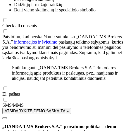
Didžiųjų ir mažųjų raidžių
Bent vieno skaitmenų ir specialiojo simbolio
Check all consents
Patvirtinu, kad perskaičiau ir sutinku su „OANDA TMS Brokers
S.A.”
informacijos ir švietimo
paslaugų teikimo sąlygomis, kurios
yra bendravimo su manimi dėl pasiūlymo ir telefoninės pagalbos
sąskaitos tvarkymo klausimais pagrindas. Suprantu, kad galiu bet
kada šios paslaugos atsisakyti.
Sutinku gauti „OANDA TMS Brokers S.A.” rinkodaros
informaciją apie produktus ir paslaugas, pvz., naujienas ir
akcijas, naudojant pateiktus kontaktinius duomenis:
El. paštas
SMS/MMS
ATSIDARYKITE DEMO SĄSKAITĄ »
„OANDA TMS Brokers S.A.“ privatumo politika – demo