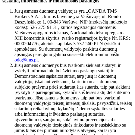
sąskaita, informacinės ir mokomosios paslaugos
Jūsų asmens duomenų valdytojas yra „OANDA TMS
Brokers S.A.“, kurios buveinė yra Varšuvoje, ul. Rondo
Daszyńskiego 1, 00-843 Varšuva, NIP (mokesčių mokėtojo
kodas): 526-275-91-31, kurios registracijos duomenis
Varšuvos apygardos teismas, Nacionalinio teismų registro
XIII komercinis skyrius, tvarko registracijos byloje Nr. KRS:
0000204776, akcinis kapitalas 3 537 560 PLN (visiškai
apmokėtas). Su duomenų valdytojo paskirtu duomenų
apsaugos pareigūnu galima susisiekti elektroniniu paštu:
odo@tms.pl
.
Jūsų asmens duomenys bus tvarkomi siekiant sudaryti ir
vykdyti Informacinių bei švietimo paslaugų sutartį ir
Demonstracinės sąskaitos sutartį tarp jūsų ir duomenų
valdytojo, įskaitant veiksmus, kurių imamasi duomenų
subjekto prašymu prieš sudarant šias sutartis, taip pat siekiant
įvykdyti įsipareigojimus, kylančius iš teisės aktų dėl sutikimo
tvarkymo. Jūsų asmens duomenys taip pat bus tvarkomi
duomenų valdytojo teisėtų interesų tikslais, pavyzdžiui, teisėtų
sutartinių reikalavimų, kylančių iš demo sąskaitos sutarties
arba informacinių ir švietimo paslaugų sutarties,
įgyvendinimo, saugumo, sukčiavimo prevencijos arba
duomenų valdytojo tiesioginės rinkodaros ir susisiekimo su
jumis kitais nei pirmiau nurodytais atvejais, kai tai yra