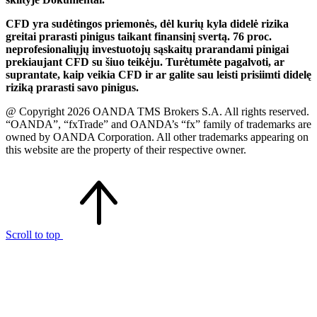
CFD yra sudėtingos priemonės, dėl kurių kyla didelė rizika
greitai prarasti pinigus taikant finansinį svertą. 76 proc.
neprofesionaliųjų investuotojų sąskaitų prarandami pinigai
prekiaujant CFD su šiuo teikėju. Turėtumėte pagalvoti, ar
suprantate, kaip veikia CFD ir ar galite sau leisti prisiimti didelę
riziką prarasti savo pinigus.
@ Copyright 2026 OANDA TMS Brokers S.A. All rights reserved.
“OANDA”, “fxTrade” and OANDA’s “fx” family of trademarks are
owned by OANDA Corporation. All other trademarks appearing on
this website are the property of their respective owner.
Scroll to top