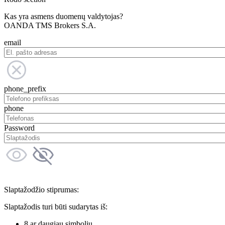
Kas yra asmens duomenų valdytojas?
OANDA TMS Brokers S.A.
email
phone_prefix
phone
Password
Slaptažodžio stiprumas:
Slaptažodis turi būti sudarytas iš:
8 ar daugiau simbolių