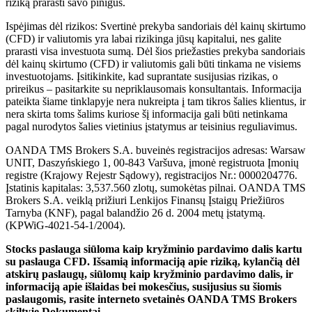
riziką prarasti savo pinigus.
Ispėjimas dėl rizikos: Svertinė prekyba sandoriais dėl kainų skirtumo
(CFD) ir valiutomis yra labai rizikinga jūsų kapitalui, nes galite
prarasti visa investuota sumą. Dėl šios priežasties prekyba sandoriais
dėl kainų skirtumo (CFD) ir valiutomis gali būti tinkama ne visiems
investuotojams. Įsitikinkite, kad suprantate susijusias rizikas, o
prireikus – pasitarkite su nepriklausomais konsultantais. Informacija
pateikta šiame tinklapyje nera nukreipta į tam tikros šalies klientus, ir
nera skirta toms šalims kuriose šį informacija gali būti netinkama
pagal nurodytos šalies vietinius įstatymus ar teisinius reguliavimus.
OANDA TMS Brokers S.A. buveinės registracijos adresas: Warsaw
UNIT, Daszyńskiego 1, 00-843 Varšuva, įmonė registruota Įmonių
registre (Krajowy Rejestr Sądowy), registracijos Nr.: 0000204776.
Įstatinis kapitalas: 3,537.560 zlotų, sumokėtas pilnai. OANDA TMS
Brokers S.A. veiklą prižiuri Lenkijos Finansų Įstaigų Priežiūros
Tarnyba (KNF), pagal balandžio 26 d. 2004 metų įstatymą.
(KPWiG-4021-54-1/2004).
Stocks paslauga siūloma kaip kryžminio pardavimo dalis kartu
su paslauga CFD. Išsamią informaciją apie riziką, kylančią dėl
atskirų paslaugų, siūlomų kaip kryžminio pardavimo dalis, ir
informaciją apie išlaidas bei mokesčius, susijusius su šiomis
paslaugomis, rasite interneto svetainės OANDA TMS Brokers
skiltyje Dokumentai.