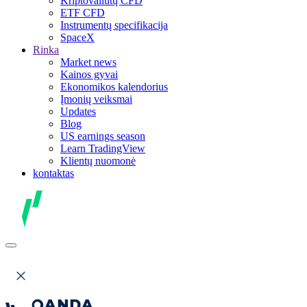
Kriptovaliutų CFD
ETF CFD
Instrumentų specifikacija
SpaceX
Rinka
Market news
Kainos gyvai
Ekonomikos kalendorius
Įmonių veiksmai
Updates
Blog
US earnings season
Learn TradingView
Klientų nuomonė
kontaktas