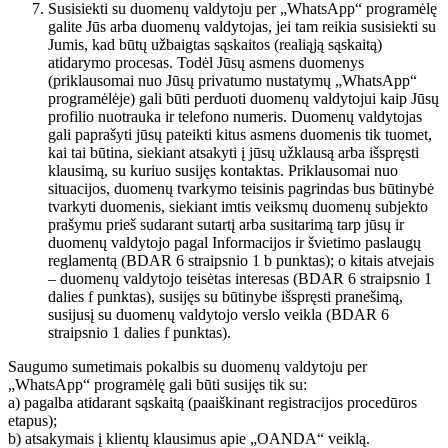
Susisiekti su duomenų valdytoju per „WhatsApp“ programėlę
galite Jūs arba duomenų valdytojas, jei tam reikia susisiekti su
Jumis, kad būtų užbaigtas sąskaitos (realiąją sąskaitą)
atidarymo procesas. Todėl Jūsų asmens duomenys
(priklausomai nuo Jūsų privatumo nustatymų „WhatsApp“
programėlėje) gali būti perduoti duomenų valdytojui kaip Jūsų
profilio nuotrauka ir telefono numeris. Duomenų valdytojas
gali paprašyti jūsų pateikti kitus asmens duomenis tik tuomet,
kai tai būtina, siekiant atsakyti į jūsų užklausą arba išspręsti
klausimą, su kuriuo susijęs kontaktas. Priklausomai nuo
situacijos, duomenų tvarkymo teisinis pagrindas bus būtinybė
tvarkyti duomenis, siekiant imtis veiksmų duomenų subjekto
prašymu prieš sudarant sutartį arba susitarimą tarp jūsų ir
duomenų valdytojo pagal Informacijos ir švietimo paslaugų
reglamentą (BDAR 6 straipsnio 1 b punktas); o kitais atvejais
– duomenų valdytojo teisėtas interesas (BDAR 6 straipsnio 1
dalies f punktas), susijęs su būtinybe išspręsti pranešimą,
susijusį su duomenų valdytojo verslo veikla (BDAR 6
straipsnio 1 dalies f punktas).
Saugumo sumetimais pokalbis su duomenų valdytoju per
„WhatsApp“ programėlę gali būti susijęs tik su:
a) pagalba atidarant sąskaitą (paaiškinant registracijos procedūros
etapus);
b) atsakymais į klientų klausimus apie „OANDA“ veiklą.