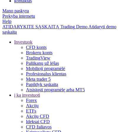
kontaktas
Mano paskyra
Prekyba internetu
Help
ATIDARYKITE SĄSKAITĄ
Trading
Demo
Atidaryti demo
sąskaitą
Investuok
CFD konts
Brokeru konts
TradingView
Palūkanų už lėšas
Mobilioji programėlė
Profesionalus klientas
Meta trader 5
Papildyk sąskaitą
Atsisiųsti programėlę arba MT5
į ką investuoti
Forex
Akcijų
ETFs
Akcijų CFD
Ideksai CFD
CFD žaliavos