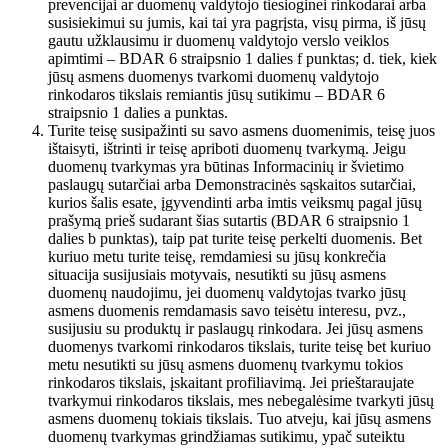
prevencijai ar duomenų valdytojo tiesioginei rinkodarai arba
susisiekimui su jumis, kai tai yra pagrįsta, visų pirma, iš jūsų
gautu užklausimu ir duomenų valdytojo verslo veiklos
apimtimi – BDAR 6 straipsnio 1 dalies f punktas; d. tiek, kiek
jūsų asmens duomenys tvarkomi duomenų valdytojo
rinkodaros tikslais remiantis jūsų sutikimu – BDAR 6
straipsnio 1 dalies a punktas.
Turite teisę susipažinti su savo asmens duomenimis, teisę juos
ištaisyti, ištrinti ir teisę apriboti duomenų tvarkymą. Jeigu
duomenų tvarkymas yra būtinas Informacinių ir švietimo
paslaugų sutarčiai arba Demonstracinės sąskaitos sutarčiai,
kurios šalis esate, įgyvendinti arba imtis veiksmų pagal jūsų
prašymą prieš sudarant šias sutartis (BDAR 6 straipsnio 1
dalies b punktas), taip pat turite teisę perkelti duomenis. Bet
kuriuo metu turite teisę, remdamiesi su jūsų konkrečia
situacija susijusiais motyvais, nesutikti su jūsų asmens
duomenų naudojimu, jei duomenų valdytojas tvarko jūsų
asmens duomenis remdamasis savo teisėtu interesu, pvz.,
susijusiu su produktų ir paslaugų rinkodara. Jei jūsų asmens
duomenys tvarkomi rinkodaros tikslais, turite teisę bet kuriuo
metu nesutikti su jūsų asmens duomenų tvarkymu tokios
rinkodaros tikslais, įskaitant profiliavimą. Jei prieštaraujate
tvarkymui rinkodaros tikslais, mes nebegalėsime tvarkyti jūsų
asmens duomenų tokiais tikslais. Tuo atveju, kai jūsų asmens
duomenų tvarkymas grindžiamas sutikimu, ypač suteiktu