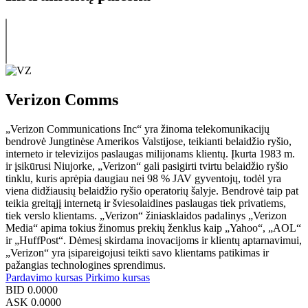
Verizon Comms
„Verizon Communications Inc“ yra žinoma telekomunikacijų
bendrovė Jungtinėse Amerikos Valstijose, teikianti belaidžio ryšio,
interneto ir televizijos paslaugas milijonams klientų. Įkurta 1983 m.
ir įsikūrusi Niujorke, „Verizon“ gali pasigirti tvirtu belaidžio ryšio
tinklu, kuris aprėpia daugiau nei 98 % JAV gyventojų, todėl yra
viena didžiausių belaidžio ryšio operatorių šalyje. Bendrovė taip pat
teikia greitąjį internetą ir šviesolaidines paslaugas tiek privatiems,
tiek verslo klientams. „Verizon“ žiniasklaidos padalinys „Verizon
Media“ apima tokius žinomus prekių ženklus kaip „Yahoo“, „AOL“
ir „HuffPost“. Dėmesį skirdama inovacijoms ir klientų aptarnavimui,
„Verizon“ yra įsipareigojusi teikti savo klientams patikimas ir
pažangias technologines sprendimus.
Pardavimo kursas
Pirkimo kursas
BID
0.0000
ASK
0.0000