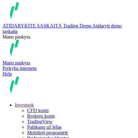
ATIDARYKITE SĄSKAITĄ
Trading
Demo
Atidaryti demo
sąskaitą
Mano paskyra
Mano paskyra
Prekyba internetu
Help
Investuok
CFD konts
Brokeru konts
TradingView
Palūkanų už lėšas
Mobilioji programėlė