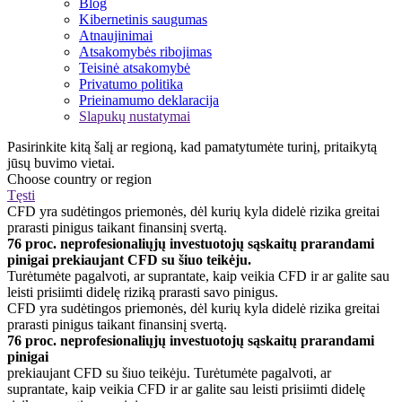
Blog
Kibernetinis saugumas
Atnaujinimai
Atsakomybės ribojimas
Teisinė atsakomybė
Privatumo politika
Prieinamumo deklaracija
Slapukų nustatymai
Pasirinkite kitą šalį ar regioną, kad pamatytumėte turinį, pritaikytą
jūsų buvimo vietai.
Choose country or region
Tęsti
CFD yra sudėtingos priemonės, dėl kurių kyla didelė rizika greitai
prarasti pinigus taikant finansinį svertą.
76 proc. neprofesionaliųjų investuotojų sąskaitų prarandami
pinigai prekiaujant CFD su šiuo teikėju.
Turėtumėte pagalvoti, ar suprantate, kaip veikia CFD ir ar galite sau
leisti prisiimti didelę riziką prarasti savo pinigus.
CFD yra sudėtingos priemonės, dėl kurių kyla didelė rizika greitai
prarasti pinigus taikant finansinį svertą.
76 proc. neprofesionaliųjų investuotojų sąskaitų prarandami
pinigai
prekiaujant CFD su šiuo teikėju. Turėtumėte pagalvoti, ar
suprantate, kaip veikia CFD ir ar galite sau leisti prisiimti didelę