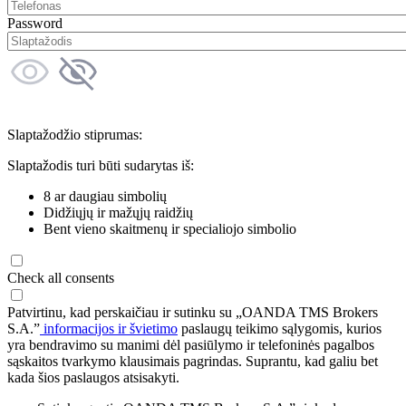
Password
Slaptažodžio stiprumas:
Slaptažodis turi būti sudarytas iš:
8 ar daugiau simbolių
Didžiųjų ir mažųjų raidžių
Bent vieno skaitmenų ir specialiojo simbolio
Check all consents
Patvirtinu, kad perskaičiau ir sutinku su „OANDA TMS Brokers
S.A.”
informacijos ir švietimo
paslaugų teikimo sąlygomis, kurios
yra bendravimo su manimi dėl pasiūlymo ir telefoninės pagalbos
sąskaitos tvarkymo klausimais pagrindas. Suprantu, kad galiu bet
kada šios paslaugos atsisakyti.