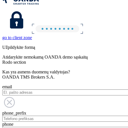
go to client zone
Užpildykite formą
Atidarykite nemokamą OANDA demo sąskaitą
Rodo section
Kas yra asmens duomenų valdytojas?
OANDA TMS Brokers S.A.
email
phone_prefix
phone