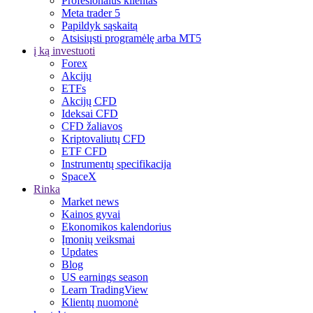
Profesionalus klientas
Meta trader 5
Papildyk sąskaitą
Atsisiųsti programėlę arba MT5
į ką investuoti
Forex
Akcijų
ETFs
Akcijų CFD
Ideksai CFD
CFD žaliavos
Kriptovaliutų CFD
ETF CFD
Instrumentų specifikacija
SpaceX
Rinka
Market news
Kainos gyvai
Ekonomikos kalendorius
Įmonių veiksmai
Updates
Blog
US earnings season
Learn TradingView
Klientų nuomonė