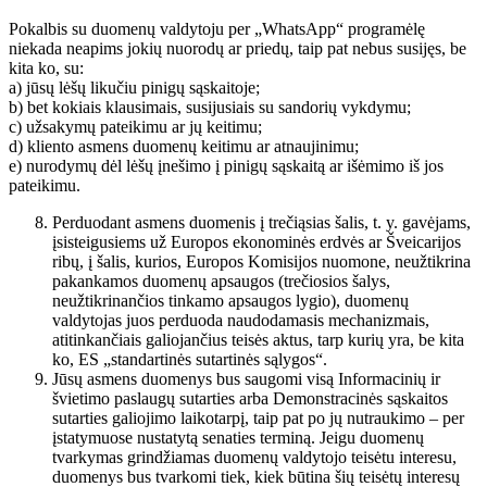
Pokalbis su duomenų valdytoju per „WhatsApp“ programėlę
niekada neapims jokių nuorodų ar priedų, taip pat nebus susijęs, be
kita ko, su:
a) jūsų lėšų likučiu pinigų sąskaitoje;
b) bet kokiais klausimais, susijusiais su sandorių vykdymu;
c) užsakymų pateikimu ar jų keitimu;
d) kliento asmens duomenų keitimu ar atnaujinimu;
e) nurodymų dėl lėšų įnešimo į pinigų sąskaitą ar išėmimo iš jos
pateikimu.
Perduodant asmens duomenis į trečiąsias šalis, t. y. gavėjams,
įsisteigusiems už Europos ekonominės erdvės ar Šveicarijos
ribų, į šalis, kurios, Europos Komisijos nuomone, neužtikrina
pakankamos duomenų apsaugos (trečiosios šalys,
neužtikrinančios tinkamo apsaugos lygio), duomenų
valdytojas juos perduoda naudodamasis mechanizmais,
atitinkančiais galiojančius teisės aktus, tarp kurių yra, be kita
ko, ES „standartinės sutartinės sąlygos“.
Jūsų asmens duomenys bus saugomi visą Informacinių ir
švietimo paslaugų sutarties arba Demonstracinės sąskaitos
sutarties galiojimo laikotarpį, taip pat po jų nutraukimo – per
įstatymuose nustatytą senaties terminą. Jeigu duomenų
tvarkymas grindžiamas duomenų valdytojo teisėtu interesu,
duomenys bus tvarkomi tiek, kiek būtina šių teisėtų interesų