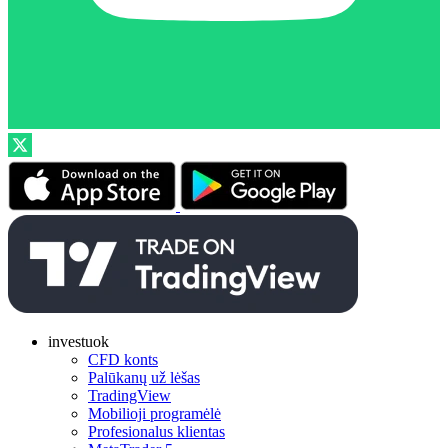
investuok
CFD konts
Palūkanų už lėšas
TradingView
Mobilioji programėlė
Profesionalus klientas