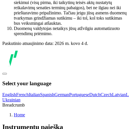
siekimui (visų pirma, iki taikytinų teisės aktų nustatytų
reikalavimų senaties terminų pabaigos), bet ne ilgiau nei iki
prieštaravimo pripažinimo. Tačiau jeigu jūsų asmens duomenų
tvarkymas grindžiamas sutikimu – iki tol, kol toks sutikimas
bus veiksmingai atšauktas.
Duomenų valdytojas netaikys jūsų atžvilgiu automatizuoto
sprendimų priėmimo.
Paskutinio atnaujinimo data: 2026 m. kovo 4 d.
Select your language
English
French
Italian
Spanish
German
Portuguese
Dutch
Czech
Latvian
L
Ukrainian
Breadcrumb
Home
Instrumentų paieška