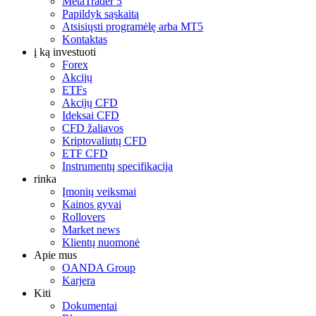
MetaTrader 5
Papildyk sąskaitą
Atsisiųsti programėlę arba MT5
Kontaktas
į ką investuoti
Forex
Akcijų
ETFs
Akcijų CFD
Ideksai CFD
CFD žaliavos
Kriptovaliutų CFD
ETF CFD
Instrumentų specifikacija
rinka
Įmonių veiksmai
Kainos gyvai
Rollovers
Market news
Klientų nuomonė
Apie mus
OANDA Group
Karjera
Kiti
Dokumentai