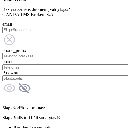
Kas yra asmens duomenų valdytojas?
OANDA TMS Brokers S.A.
email
phone_prefix
phone
Password
Slaptažodžio stiprumas:
Slaptažodis turi būti sudarytas iš:
8 ar daugiau simbolių