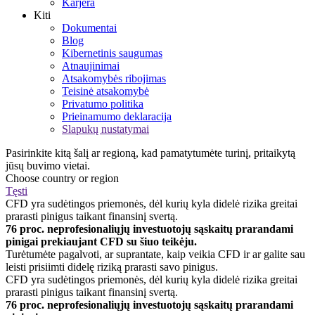
Karjera
Kiti
Dokumentai
Blog
Kibernetinis saugumas
Atnaujinimai
Atsakomybės ribojimas
Teisinė atsakomybė
Privatumo politika
Prieinamumo deklaracija
Slapukų nustatymai
Pasirinkite kitą šalį ar regioną, kad pamatytumėte turinį, pritaikytą
jūsų buvimo vietai.
Choose country or region
Tęsti
CFD yra sudėtingos priemonės, dėl kurių kyla didelė rizika greitai
prarasti pinigus taikant finansinį svertą.
76 proc. neprofesionaliųjų investuotojų sąskaitų prarandami
pinigai prekiaujant CFD su šiuo teikėju.
Turėtumėte pagalvoti, ar suprantate, kaip veikia CFD ir ar galite sau
leisti prisiimti didelę riziką prarasti savo pinigus.
CFD yra sudėtingos priemonės, dėl kurių kyla didelė rizika greitai
prarasti pinigus taikant finansinį svertą.
76 proc. neprofesionaliųjų investuotojų sąskaitų prarandami