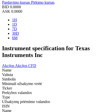
Pardavimo kursas
Pirkimo kursas
BID
0.0000
ASK
0.0000
1H
1D
7D
30D
6M
Instrument specification for Texas
Instruments Inc
Akcijos
Akcijos CFD
Name
Valiuta
Simbolis
Minimali užsakymo vertė
Ticker
Prekybos valandos
Type
Užsakymų priėmimo valandos
ISIN
Name