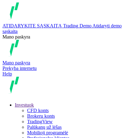
ATIDARYKITE SĄSKAITĄ
Trading
Demo
Atidaryti demo
sąskaitą
Mano paskyra
Mano paskyra
Prekyba internetu
Help
Investuok
CFD konts
Brokeru konts
TradingView
Palūkanų už lėšas
Mobilioji programėlė