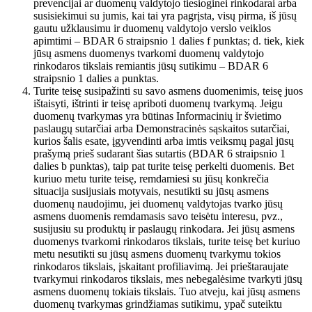
prevencijai ar duomenų valdytojo tiesioginei rinkodarai arba
susisiekimui su jumis, kai tai yra pagrįsta, visų pirma, iš jūsų
gautu užklausimu ir duomenų valdytojo verslo veiklos
apimtimi – BDAR 6 straipsnio 1 dalies f punktas; d. tiek, kiek
jūsų asmens duomenys tvarkomi duomenų valdytojo
rinkodaros tikslais remiantis jūsų sutikimu – BDAR 6
straipsnio 1 dalies a punktas.
Turite teisę susipažinti su savo asmens duomenimis, teisę juos
ištaisyti, ištrinti ir teisę apriboti duomenų tvarkymą. Jeigu
duomenų tvarkymas yra būtinas Informacinių ir švietimo
paslaugų sutarčiai arba Demonstracinės sąskaitos sutarčiai,
kurios šalis esate, įgyvendinti arba imtis veiksmų pagal jūsų
prašymą prieš sudarant šias sutartis (BDAR 6 straipsnio 1
dalies b punktas), taip pat turite teisę perkelti duomenis. Bet
kuriuo metu turite teisę, remdamiesi su jūsų konkrečia
situacija susijusiais motyvais, nesutikti su jūsų asmens
duomenų naudojimu, jei duomenų valdytojas tvarko jūsų
asmens duomenis remdamasis savo teisėtu interesu, pvz.,
susijusiu su produktų ir paslaugų rinkodara. Jei jūsų asmens
duomenys tvarkomi rinkodaros tikslais, turite teisę bet kuriuo
metu nesutikti su jūsų asmens duomenų tvarkymu tokios
rinkodaros tikslais, įskaitant profiliavimą. Jei prieštaraujate
tvarkymui rinkodaros tikslais, mes nebegalėsime tvarkyti jūsų
asmens duomenų tokiais tikslais. Tuo atveju, kai jūsų asmens
duomenų tvarkymas grindžiamas sutikimu, ypač suteiktu