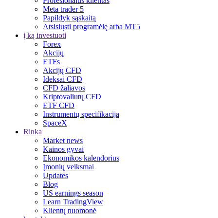
Profesionalus klientas
Meta trader 5
Papildyk sąskaitą
Atsisiųsti programėlę arba MT5
į ką investuoti
Forex
Akcijų
ETFs
Akcijų CFD
Ideksai CFD
CFD žaliavos
Kriptovaliutų CFD
ETF CFD
Instrumentų specifikacija
SpaceX
Rinka
Market news
Kainos gyvai
Ekonomikos kalendorius
Įmonių veiksmai
Updates
Blog
US earnings season
Learn TradingView
Klientų nuomonė