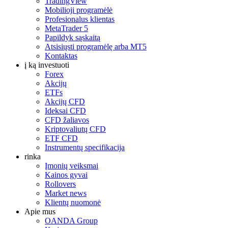
TradingView
Mobilioji programėlė
Profesionalus klientas
MetaTrader 5
Papildyk sąskaitą
Atsisiųsti programėlę arba MT5
Kontaktas
į ką investuoti
Forex
Akcijų
ETFs
Akcijų CFD
Ideksai CFD
CFD žaliavos
Kriptovaliutų CFD
ETF CFD
Instrumentų specifikacija
rinka
Įmonių veiksmai
Kainos gyvai
Rollovers
Market news
Klientų nuomonė
Apie mus
OANDA Group