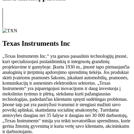
Texas Instruments Inc
„Texas Instruments Inc.“ yra garsus pasaulinis technologijų įmonė,
kuri specializuojasi puslaidininkių ir integruotų grandinių
projektavime ir gamyboje. Įkurta 1930 m., įmonė tapo pirmaujančia
analoginių ir įterptinių apdorojimo sprendimų tiekėja. Jos produktai
skirti įvairioms pramonės šakoms, įskaitant automobilių, pramonės,
komunikacijų ir asmeninės elektronikos sektorius. „Texas
Instruments“ yra įsipareigojusi inovacijoms ir daug investuoja į
mokslinius tyrimus ir plėtrą, siekdama kurti pažangiausias
technologijas, padedančias klientams spręsti sudėtingas problemas.
Įmonė taip pat yra pasiryžusi tvarumui ir stengiasi mažinti savo
poveikį aplinkai, skatindama socialinę atsakomybę. Turėdama
atstovybes daugiau nei 35 šalyse ir daugiau nei 30 000 darbuotojų,
„Texas Instruments“ misija yra teikti novatoriškus sprendimus, kurie
gerina žmonių gyvenimą ir kuria vertę savo klientams, akcininkams
ir darbuotojams.