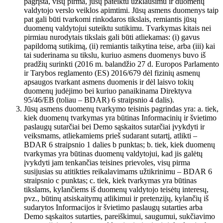
pagrįsta, visų pirma, jūsų pateiktu užklausimu ir duomenų
valdytojo verslo veiklos apimtimi. Jūsų asmens duomenys taip
pat gali būti tvarkomi rinkodaros tikslais, remiantis jūsų
duomenų valdytojui suteiktu sutikimu. Tvarkymas kitais nei
pirmiau nurodytais tikslais gali būti atliekamas: (i) gavus
papildomą sutikimą, (ii) remiantis taikytina teise, arba (iii) kai
tai suderinama su tikslu, kuriuo asmens duomenys buvo iš
pradžių surinkti (2016 m. balandžio 27 d. Europos Parlamento
ir Tarybos reglamento (ES) 2016/679 dėl fizinių asmenų
apsaugos tvarkant asmens duomenis ir dėl laisvo tokių
duomenų judėjimo bei kuriuo panaikinama Direktyva
95/46/EB (toliau – BDAR) 6 straipsnio 4 dalis).
Jūsų asmens duomenų tvarkymo teisinis pagrindas yra: a. tiek,
kiek duomenų tvarkymas yra būtinas Informacinių ir švietimo
paslaugų sutarčiai bei Demo sąskaitos sutarčiai įvykdyti ir
veiksmams, atliekamiems prieš sudarant sutartį, atlikti –
BDAR 6 straipsnio 1 dalies b punktas; b. tiek, kiek duomenų
tvarkymas yra būtinas duomenų valdytojui, kad jis galėtų
įvykdyti jam tenkančias teisines prievoles, visų pirma
susijusias su atitikties reikalavimams užtikrinimu – BDAR 6
straipsnio c punktas; c. tiek, kiek tvarkymas yra būtinas
tikslams, kylančiems iš duomenų valdytojo teisėtų interesų,
pvz., būtinų atsiskaitymų atlikimui ir pretenzijų, kylančių iš
sudarytos Informacijos ir švietimo paslaugų sutarties arba
Demo sąskaitos sutarties, pareiškimui, saugumui, sukčiavimo