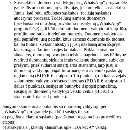
Susisiekti su duomenų valdytoju per „WhatsApp“ programėlę
galite Jūs arba duomenų valdytojas, jei tam reikia susisiekti su
Jumis, kad būtų užbaigtas sąskaitos (realiąją sąskaitą)
atidarymo procesas. Todėl Jūsų asmens duomenys
(priklausomai nuo Jūsų privatumo nustatymų „WhatsApp“
programėlėje) gali būti perduoti duomenų valdytojui kaip Jūsų
profilio nuotrauka ir telefono numeris. Duomenų valdytojas
gali paprašyti jūsų pateikti kitus asmens duomenis tik tuomet,
kai tai būtina, siekiant atsakyti į jūsų užklausą arba išspręsti
klausimą, su kuriuo susijęs kontaktas. Priklausomai nuo
situacijos, duomenų tvarkymo teisinis pagrindas bus būtinybė
tvarkyti duomenis, siekiant imtis veiksmų duomenų subjekto
prašymu prieš sudarant sutartį arba susitarimą tarp jūsų ir
duomenų valdytojo pagal Informacijos ir švietimo paslaugų
reglamentą (BDAR 6 straipsnio 1 b punktas); o kitais atvejais
– duomenų valdytojo teisėtas interesas (BDAR 6 straipsnio 1
dalies f punktas), susijęs su būtinybe išspręsti pranešimą,
susijusį su duomenų valdytojo verslo veikla (BDAR 6
straipsnio 1 dalies f punktas).
Saugumo sumetimais pokalbis su duomenų valdytoju per
„WhatsApp“ programėlę gali būti susijęs tik su:
a) pagalba atidarant sąskaitą (paaiškinant registracijos procedūros
etapus);
b) atsakymais į klientų klausimus apie „OANDA“ veiklą.