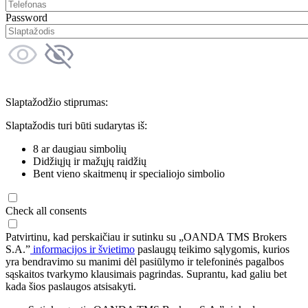
Password
Slaptažodžio stiprumas:
Slaptažodis turi būti sudarytas iš:
8 ar daugiau simbolių
Didžiųjų ir mažųjų raidžių
Bent vieno skaitmenų ir specialiojo simbolio
Check all consents
Patvirtinu, kad perskaičiau ir sutinku su „OANDA TMS Brokers
S.A.”
informacijos ir švietimo
paslaugų teikimo sąlygomis, kurios
yra bendravimo su manimi dėl pasiūlymo ir telefoninės pagalbos
sąskaitos tvarkymo klausimais pagrindas. Suprantu, kad galiu bet
kada šios paslaugos atsisakyti.