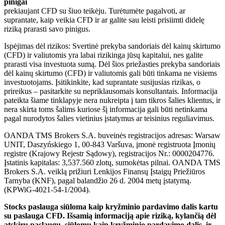
pinigai
prekiaujant CFD su šiuo teikėju. Turėtumėte pagalvoti, ar
suprantate, kaip veikia CFD ir ar galite sau leisti prisiimti didelę
riziką prarasti savo pinigus.
Ispėjimas dėl rizikos: Svertinė prekyba sandoriais dėl kainų skirtumo
(CFD) ir valiutomis yra labai rizikinga jūsų kapitalui, nes galite
prarasti visa investuota sumą. Dėl šios priežasties prekyba sandoriais
dėl kainų skirtumo (CFD) ir valiutomis gali būti tinkama ne visiems
investuotojams. Įsitikinkite, kad suprantate susijusias rizikas, o
prireikus – pasitarkite su nepriklausomais konsultantais. Informacija
pateikta šiame tinklapyje nera nukreipta į tam tikros šalies klientus, ir
nera skirta toms šalims kuriose šį informacija gali būti netinkama
pagal nurodytos šalies vietinius įstatymus ar teisinius reguliavimus.
OANDA TMS Brokers S.A. buveinės registracijos adresas: Warsaw
UNIT, Daszyńskiego 1, 00-843 Varšuva, įmonė registruota Įmonių
registre (Krajowy Rejestr Sądowy), registracijos Nr.: 0000204776.
Įstatinis kapitalas: 3,537.560 zlotų, sumokėtas pilnai. OANDA TMS
Brokers S.A. veiklą prižiuri Lenkijos Finansų Įstaigų Priežiūros
Tarnyba (KNF), pagal balandžio 26 d. 2004 metų įstatymą.
(KPWiG-4021-54-1/2004).
Stocks paslauga siūloma kaip kryžminio pardavimo dalis kartu
su paslauga CFD. Išsamią informaciją apie riziką, kylančią dėl
atskirų paslaugų, siūlomų kaip kryžminio pardavimo dalis, ir