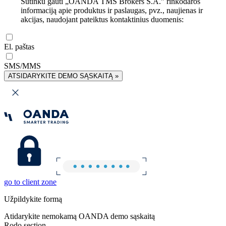
Sutinku gauti „OANDA TMS Brokers S.A.” rinkodaros
informaciją apie produktus ir paslaugas, pvz., naujienas ir
akcijas, naudojant pateiktus kontaktinius duomenis:
El. paštas
SMS/MMS
ATSIDARYKITE DEMO SĄSKAITĄ »
go to client zone
Užpildykite formą
Atidarykite nemokamą OANDA demo sąskaitą
Rodo section