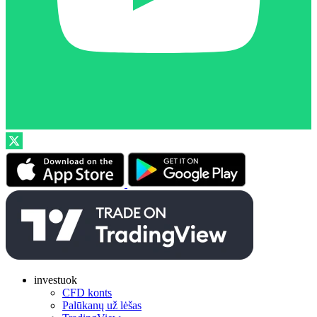
investuok
CFD konts
Palūkanų už lėšas