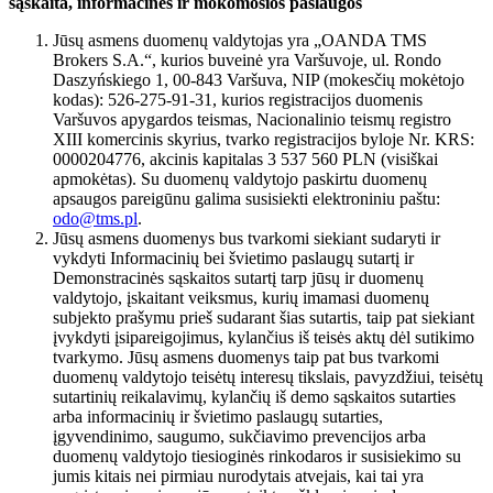
sąskaita, informacinės ir mokomosios paslaugos
Jūsų asmens duomenų valdytojas yra „OANDA TMS
Brokers S.A.“, kurios buveinė yra Varšuvoje, ul. Rondo
Daszyńskiego 1, 00-843 Varšuva, NIP (mokesčių mokėtojo
kodas): 526-275-91-31, kurios registracijos duomenis
Varšuvos apygardos teismas, Nacionalinio teismų registro
XIII komercinis skyrius, tvarko registracijos byloje Nr. KRS:
0000204776, akcinis kapitalas 3 537 560 PLN (visiškai
apmokėtas). Su duomenų valdytojo paskirtu duomenų
apsaugos pareigūnu galima susisiekti elektroniniu paštu:
odo@tms.pl
.
Jūsų asmens duomenys bus tvarkomi siekiant sudaryti ir
vykdyti Informacinių bei švietimo paslaugų sutartį ir
Demonstracinės sąskaitos sutartį tarp jūsų ir duomenų
valdytojo, įskaitant veiksmus, kurių imamasi duomenų
subjekto prašymu prieš sudarant šias sutartis, taip pat siekiant
įvykdyti įsipareigojimus, kylančius iš teisės aktų dėl sutikimo
tvarkymo. Jūsų asmens duomenys taip pat bus tvarkomi
duomenų valdytojo teisėtų interesų tikslais, pavyzdžiui, teisėtų
sutartinių reikalavimų, kylančių iš demo sąskaitos sutarties
arba informacinių ir švietimo paslaugų sutarties,
įgyvendinimo, saugumo, sukčiavimo prevencijos arba
duomenų valdytojo tiesioginės rinkodaros ir susisiekimo su
jumis kitais nei pirmiau nurodytais atvejais, kai tai yra