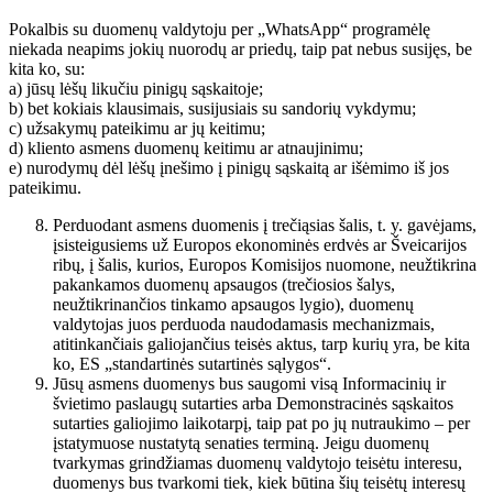
Pokalbis su duomenų valdytoju per „WhatsApp“ programėlę
niekada neapims jokių nuorodų ar priedų, taip pat nebus susijęs, be
kita ko, su:
a) jūsų lėšų likučiu pinigų sąskaitoje;
b) bet kokiais klausimais, susijusiais su sandorių vykdymu;
c) užsakymų pateikimu ar jų keitimu;
d) kliento asmens duomenų keitimu ar atnaujinimu;
e) nurodymų dėl lėšų įnešimo į pinigų sąskaitą ar išėmimo iš jos
pateikimu.
Perduodant asmens duomenis į trečiąsias šalis, t. y. gavėjams,
įsisteigusiems už Europos ekonominės erdvės ar Šveicarijos
ribų, į šalis, kurios, Europos Komisijos nuomone, neužtikrina
pakankamos duomenų apsaugos (trečiosios šalys,
neužtikrinančios tinkamo apsaugos lygio), duomenų
valdytojas juos perduoda naudodamasis mechanizmais,
atitinkančiais galiojančius teisės aktus, tarp kurių yra, be kita
ko, ES „standartinės sutartinės sąlygos“.
Jūsų asmens duomenys bus saugomi visą Informacinių ir
švietimo paslaugų sutarties arba Demonstracinės sąskaitos
sutarties galiojimo laikotarpį, taip pat po jų nutraukimo – per
įstatymuose nustatytą senaties terminą. Jeigu duomenų
tvarkymas grindžiamas duomenų valdytojo teisėtu interesu,
duomenys bus tvarkomi tiek, kiek būtina šių teisėtų interesų