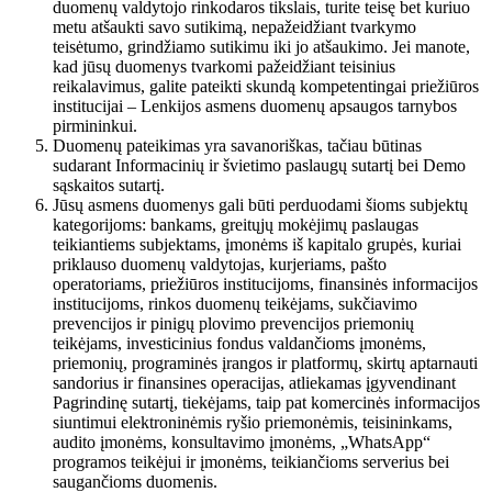
duomenų valdytojo rinkodaros tikslais, turite teisę bet kuriuo
metu atšaukti savo sutikimą, nepažeidžiant tvarkymo
teisėtumo, grindžiamo sutikimu iki jo atšaukimo. Jei manote,
kad jūsų duomenys tvarkomi pažeidžiant teisinius
reikalavimus, galite pateikti skundą kompetentingai priežiūros
institucijai – Lenkijos asmens duomenų apsaugos tarnybos
pirmininkui.
Duomenų pateikimas yra savanoriškas, tačiau būtinas
sudarant Informacinių ir švietimo paslaugų sutartį bei Demo
sąskaitos sutartį.
Jūsų asmens duomenys gali būti perduodami šioms subjektų
kategorijoms: bankams, greitųjų mokėjimų paslaugas
teikiantiems subjektams, įmonėms iš kapitalo grupės, kuriai
priklauso duomenų valdytojas, kurjeriams, pašto
operatoriams, priežiūros institucijoms, finansinės informacijos
institucijoms, rinkos duomenų teikėjams, sukčiavimo
prevencijos ir pinigų plovimo prevencijos priemonių
teikėjams, investicinius fondus valdančioms įmonėms,
priemonių, programinės įrangos ir platformų, skirtų aptarnauti
sandorius ir finansines operacijas, atliekamas įgyvendinant
Pagrindinę sutartį, tiekėjams, taip pat komercinės informacijos
siuntimui elektroninėmis ryšio priemonėmis, teisininkams,
audito įmonėms, konsultavimo įmonėms, „WhatsApp“
programos teikėjui ir įmonėms, teikiančioms serverius bei
saugančioms duomenis.