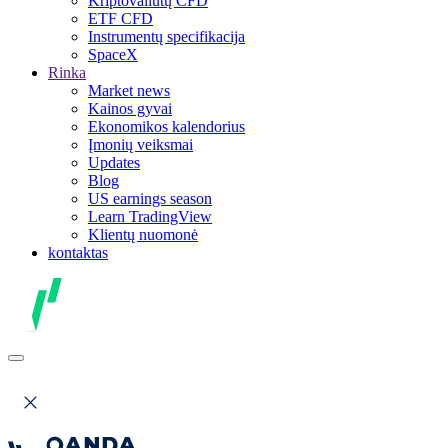
Kriptovaliutų CFD
ETF CFD
Instrumentų specifikacija
SpaceX
Rinka
Market news
Kainos gyvai
Ekonomikos kalendorius
Įmonių veiksmai
Updates
Blog
US earnings season
Learn TradingView
Klientų nuomonė
kontaktas