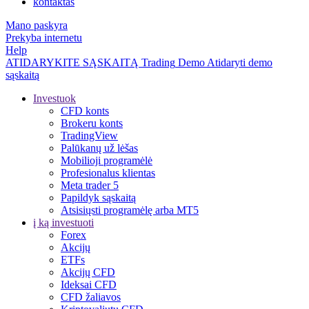
kontaktas
Mano paskyra
Prekyba internetu
Help
ATIDARYKITE SĄSKAITĄ
Trading
Demo
Atidaryti demo
sąskaitą
Investuok
CFD konts
Brokeru konts
TradingView
Palūkanų už lėšas
Mobilioji programėlė
Profesionalus klientas
Meta trader 5
Papildyk sąskaitą
Atsisiųsti programėlę arba MT5
į ką investuoti
Forex
Akcijų
ETFs
Akcijų CFD
Ideksai CFD
CFD žaliavos