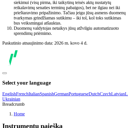
siekimui (visų pirma, iki taikytinų teisės aktų nustatytų
reikalavimų senaties terminų pabaigos), bet ne ilgiau nei iki
prieštaravimo pripažinimo. Tačiau jeigu jūsų asmens duomenų
tvarkymas grindžiamas sutikimu – iki tol, kol toks sutikimas
bus veiksmingai atšauktas.
Duomenų valdytojas netaikys jūsų atžvilgiu automatizuoto
sprendimų priėmimo.
Paskutinio atnaujinimo data: 2026 m. kovo 4 d.
Select your language
English
French
Italian
Spanish
German
Portuguese
Dutch
Czech
Latvian
L
Ukrainian
Breadcrumb
Home
Instrumentų paieška