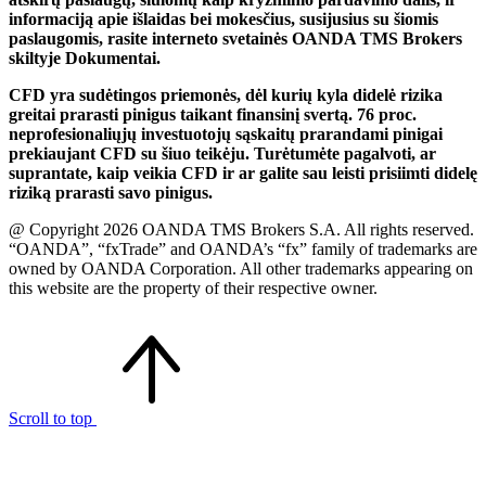
informaciją apie išlaidas bei mokesčius, susijusius su šiomis
paslaugomis, rasite interneto svetainės OANDA TMS Brokers
skiltyje Dokumentai.
CFD yra sudėtingos priemonės, dėl kurių kyla didelė rizika
greitai prarasti pinigus taikant finansinį svertą. 76 proc.
neprofesionaliųjų investuotojų sąskaitų prarandami pinigai
prekiaujant CFD su šiuo teikėju. Turėtumėte pagalvoti, ar
suprantate, kaip veikia CFD ir ar galite sau leisti prisiimti didelę
riziką prarasti savo pinigus.
@ Copyright 2026 OANDA TMS Brokers S.A. All rights reserved.
“OANDA”, “fxTrade” and OANDA’s “fx” family of trademarks are
owned by OANDA Corporation. All other trademarks appearing on
this website are the property of their respective owner.
Scroll to top