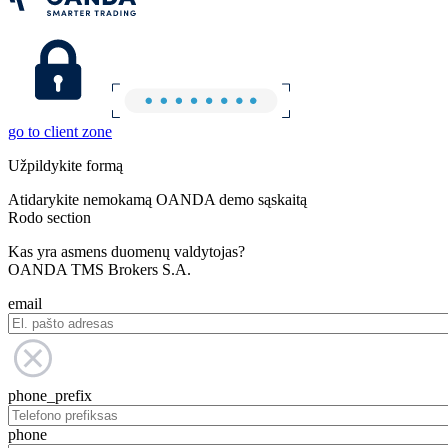
go to client zone
Užpildykite formą
Atidarykite nemokamą OANDA demo sąskaitą
Rodo section
Kas yra asmens duomenų valdytojas?
OANDA TMS Brokers S.A.
email
phone_prefix
phone