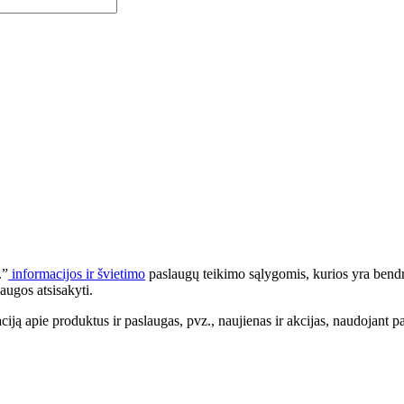
.”
informacijos ir švietimo
paslaugų teikimo sąlygomis, kurios yra bendr
augos atsisakyti.
apie produktus ir paslaugas, pvz., naujienas ir akcijas, naudojant pa