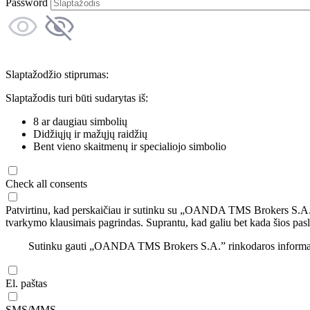
Password
Slaptažodžio stiprumas:
Slaptažodis turi būti sudarytas iš:
8 ar daugiau simbolių
Didžiųjų ir mažųjų raidžių
Bent vieno skaitmenų ir specialiojo simbolio
Check all consents
Patvirtinu, kad perskaičiau ir sutinku su „OANDA TMS Brokers S.A
tvarkymo klausimais pagrindas. Suprantu, kad galiu bet kada šios pasl
Sutinku gauti „OANDA TMS Brokers S.A.” rinkodaros informaciją 
El. paštas
SMS/MMS