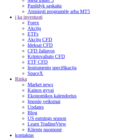
Meta trader 5
Papildyk sąskaitą
Atsisiųsti programėlę arba MT5
į ką investuoti
Forex
Akcijų
ETFs
Akcijų CFD
Ideksai CFD
CFD žaliavos
Kriptovaliutų CFD
ETF CFD
Instrumentų specifikacija
SpaceX
Rinka
Market news
Kainos gyvai
Ekonomikos kalendorius
Įmonių veiksmai
Updates
Blog
US earnings season
Learn TradingView
Klientų nuomonė
kontaktas