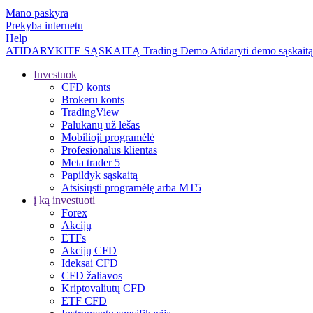
Mano paskyra
Prekyba internetu
Help
ATIDARYKITE SĄSKAITĄ
Trading
Demo
Atidaryti demo sąskaitą
Investuok
CFD konts
Brokeru konts
TradingView
Palūkanų už lėšas
Mobilioji programėlė
Profesionalus klientas
Meta trader 5
Papildyk sąskaitą
Atsisiųsti programėlę arba MT5
į ką investuoti
Forex
Akcijų
ETFs
Akcijų CFD
Ideksai CFD
CFD žaliavos
Kriptovaliutų CFD
ETF CFD