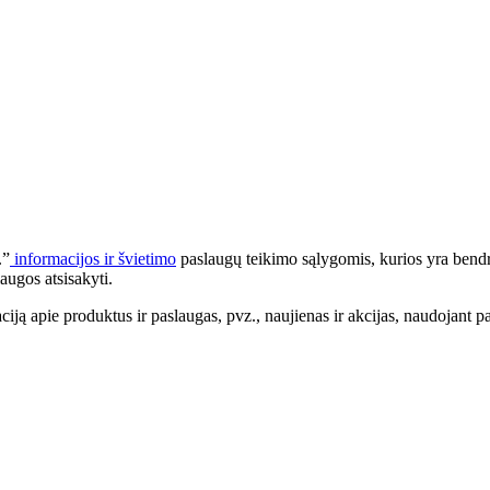
.”
informacijos ir švietimo
paslaugų teikimo sąlygomis, kurios yra bendr
augos atsisakyti.
apie produktus ir paslaugas, pvz., naujienas ir akcijas, naudojant pa