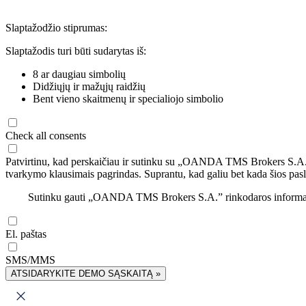
Slaptažodžio stiprumas:
Slaptažodis turi būti sudarytas iš:
8 ar daugiau simbolių
Didžiųjų ir mažųjų raidžių
Bent vieno skaitmenų ir specialiojo simbolio
Check all consents
Patvirtinu, kad perskaičiau ir sutinku su „OANDA TMS Brokers S.A
tvarkymo klausimais pagrindas. Suprantu, kad galiu bet kada šios pasl
Sutinku gauti „OANDA TMS Brokers S.A.” rinkodaros informaciją 
El. paštas
SMS/MMS
ATSIDARYKITE DEMO SĄSKAITĄ »