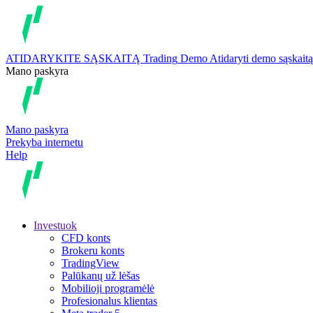
ATIDARYKITE SĄSKAITĄ
Trading
Demo
Atidaryti demo sąskaitą
Mano paskyra
Mano paskyra
Prekyba internetu
Help
Investuok
CFD konts
Brokeru konts
TradingView
Palūkanų už lėšas
Mobilioji programėlė
Profesionalus klientas