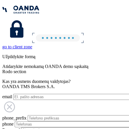
go to client zone
Užpildykite formą
Atidarykite nemokamą OANDA demo sąskaitą
Rodo section
Kas yra asmens duomenų valdytojas?
OANDA TMS Brokers S.A.
email
phone_prefix
phone