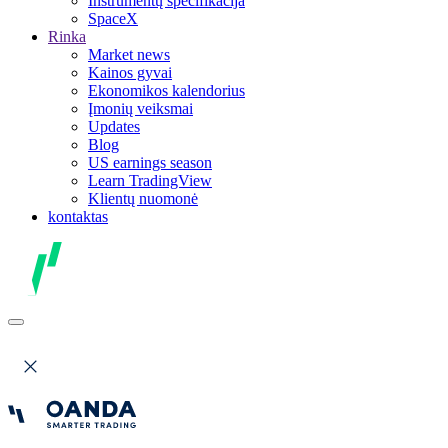
Instrumentų specifikacija
SpaceX
Rinka
Market news
Kainos gyvai
Ekonomikos kalendorius
Įmonių veiksmai
Updates
Blog
US earnings season
Learn TradingView
Klientų nuomonė
kontaktas