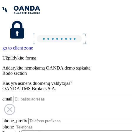
go to client zone
Užpildykite formą
Atidarykite nemokamą OANDA demo sąskaitą
Rodo section
Kas yra asmens duomenų valdytojas?
OANDA TMS Brokers S.A.
email
phone_prefix
phone