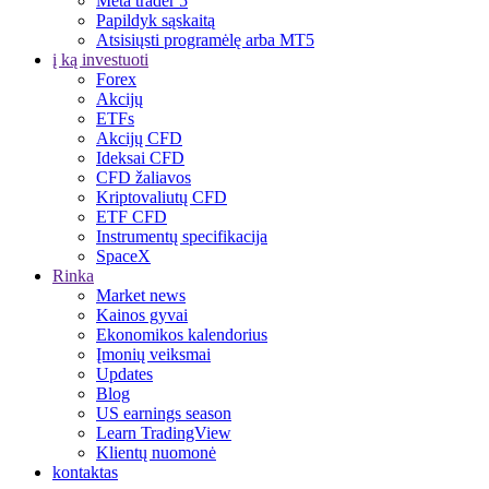
Meta trader 5
Papildyk sąskaitą
Atsisiųsti programėlę arba MT5
į ką investuoti
Forex
Akcijų
ETFs
Akcijų CFD
Ideksai CFD
CFD žaliavos
Kriptovaliutų CFD
ETF CFD
Instrumentų specifikacija
SpaceX
Rinka
Market news
Kainos gyvai
Ekonomikos kalendorius
Įmonių veiksmai
Updates
Blog
US earnings season
Learn TradingView
Klientų nuomonė
kontaktas