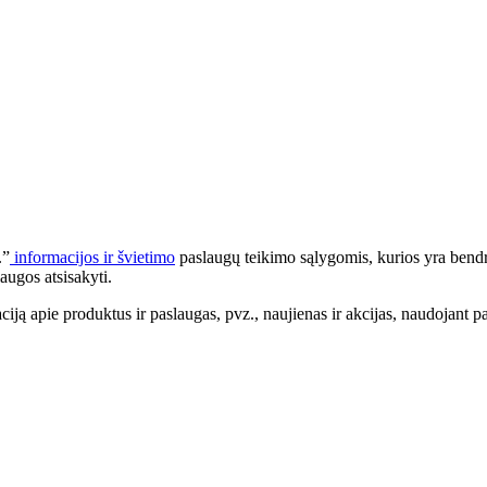
.”
informacijos ir švietimo
paslaugų teikimo sąlygomis, kurios yra bendr
augos atsisakyti.
apie produktus ir paslaugas, pvz., naujienas ir akcijas, naudojant pa