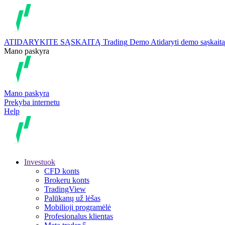
ATIDARYKITE SĄSKAITĄ
Trading
Demo
Atidaryti demo sąskaitą
Mano paskyra
Mano paskyra
Prekyba internetu
Help
Investuok
CFD konts
Brokeru konts
TradingView
Palūkanų už lėšas
Mobilioji programėlė
Profesionalus klientas