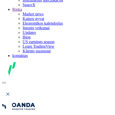
Instrumentų specifikacija
SpaceX
Rinka
Market news
Kainos gyvai
Ekonomikos kalendorius
Įmonių veiksmai
Updates
Blog
US earnings season
Learn TradingView
Klientų nuomonė
kontaktas