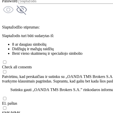
Password
Slaptažodžio stiprumas:
Slaptažodis turi būti sudarytas iš:
8 ar daugiau simbolių
Didžiųjų ir mažųjų raidžių
Bent vieno skaitmenų ir specialiojo simbolio
Check all consents
Patvirtinu, kad perskaičiau ir sutinku su „OANDA TMS Brokers S.A
tvarkymo klausimais pagrindas. Suprantu, kad galiu bet kada šios pasl
Sutinku gauti „OANDA TMS Brokers S.A.” rinkodaros informaciją 
El. paštas
SMS/MMS