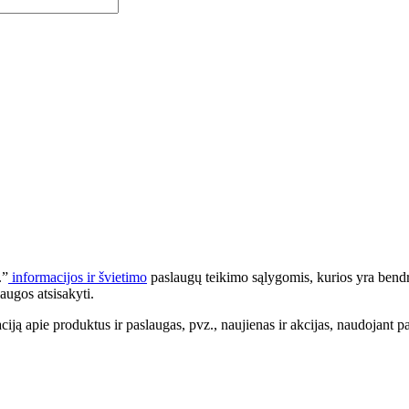
.”
informacijos ir švietimo
paslaugų teikimo sąlygomis, kurios yra bendr
augos atsisakyti.
apie produktus ir paslaugas, pvz., naujienas ir akcijas, naudojant pa