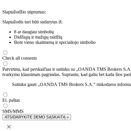
Slaptažodžio stiprumas:
Slaptažodis turi būti sudarytas iš:
8 ar daugiau simbolių
Didžiųjų ir mažųjų raidžių
Bent vieno skaitmenų ir specialiojo simbolio
Check all consents
Patvirtinu, kad perskaičiau ir sutinku su „OANDA TMS Brokers S.A
tvarkymo klausimais pagrindas. Suprantu, kad galiu bet kada šios pasl
Sutinku gauti „OANDA TMS Brokers S.A.” rinkodaros informaciją 
El. paštas
SMS/MMS
ATSIDARYKITE DEMO SĄSKAITĄ »