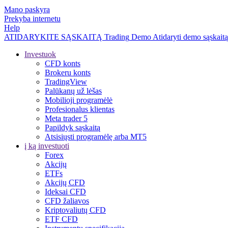
Mano paskyra
Prekyba internetu
Help
ATIDARYKITE SĄSKAITĄ
Trading
Demo
Atidaryti demo sąskaitą
Investuok
CFD konts
Brokeru konts
TradingView
Palūkanų už lėšas
Mobilioji programėlė
Profesionalus klientas
Meta trader 5
Papildyk sąskaitą
Atsisiųsti programėlę arba MT5
į ką investuoti
Forex
Akcijų
ETFs
Akcijų CFD
Ideksai CFD
CFD žaliavos
Kriptovaliutų CFD
ETF CFD