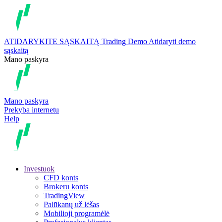
ATIDARYKITE SĄSKAITĄ
Trading
Demo
Atidaryti demo
sąskaitą
Mano paskyra
Mano paskyra
Prekyba internetu
Help
Investuok
CFD konts
Brokeru konts
TradingView
Palūkanų už lėšas
Mobilioji programėlė