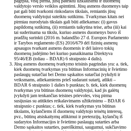
pagrįsta, visų pirma, jūsų pateiktu užklausimu ir duomenų
valdytojo verslo veiklos apimtimi. Jūsų asmens duomenys taip
pat gali būti tvarkomi rinkodaros tikslais, remiantis jūsų
duomenų valdytojui suteiktu sutikimu. Tvarkymas kitais nei
pirmiau nurodytais tikslais gali būti atliekamas: (i) gavus
papildomą sutikimą, (ii) remiantis taikytina teise, arba (iii) kai
tai suderinama su tikslu, kuriuo asmens duomenys buvo iš
pradžių surinkti (2016 m. balandžio 27 d. Europos Parlamento
ir Tarybos reglamento (ES) 2016/679 dėl fizinių asmenų
apsaugos tvarkant asmens duomenis ir dėl laisvo tokių
duomenų judėjimo bei kuriuo panaikinama Direktyva
95/46/EB (toliau – BDAR) 6 straipsnio 4 dalis).
Jūsų asmens duomenų tvarkymo teisinis pagrindas yra: a. tiek,
kiek duomenų tvarkymas yra būtinas Informacinių ir švietimo
paslaugų sutarčiai bei Demo sąskaitos sutarčiai įvykdyti ir
veiksmams, atliekamiems prieš sudarant sutartį, atlikti –
BDAR 6 straipsnio 1 dalies b punktas; b. tiek, kiek duomenų
tvarkymas yra būtinas duomenų valdytojui, kad jis galėtų
įvykdyti jam tenkančias teisines prievoles, visų pirma
susijusias su atitikties reikalavimams užtikrinimu – BDAR 6
straipsnio c punktas; c. tiek, kiek tvarkymas yra būtinas
tikslams, kylančiems iš duomenų valdytojo teisėtų interesų,
pvz., būtinų atsiskaitymų atlikimui ir pretenzijų, kylančių iš
sudarytos Informacijos ir švietimo paslaugų sutarties arba
Demo sąskaitos sutarties, pareiškimui, saugumui, sukčiavimo