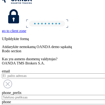
go to client zone
Užpildykite formą
Atidarykite nemokamą OANDA demo sąskaitą
Rodo section
Kas yra asmens duomenų valdytojas?
OANDA TMS Brokers S.A.
email
phone_prefix
phone