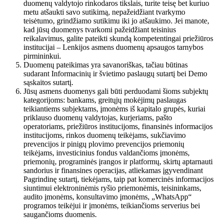
duomenų valdytojo rinkodaros tikslais, turite teisę bet kuriuo
metu atšaukti savo sutikimą, nepažeidžiant tvarkymo
teisėtumo, grindžiamo sutikimu iki jo atšaukimo. Jei manote,
kad jūsų duomenys tvarkomi pažeidžiant teisinius
reikalavimus, galite pateikti skundą kompetentingai priežiūros
institucijai – Lenkijos asmens duomenų apsaugos tarnybos
pirmininkui.
Duomenų pateikimas yra savanoriškas, tačiau būtinas
sudarant Informacinių ir švietimo paslaugų sutartį bei Demo
sąskaitos sutartį.
Jūsų asmens duomenys gali būti perduodami šioms subjektų
kategorijoms: bankams, greitųjų mokėjimų paslaugas
teikiantiems subjektams, įmonėms iš kapitalo grupės, kuriai
priklauso duomenų valdytojas, kurjeriams, pašto
operatoriams, priežiūros institucijoms, finansinės informacijos
institucijoms, rinkos duomenų teikėjams, sukčiavimo
prevencijos ir pinigų plovimo prevencijos priemonių
teikėjams, investicinius fondus valdančioms įmonėms,
priemonių, programinės įrangos ir platformų, skirtų aptarnauti
sandorius ir finansines operacijas, atliekamas įgyvendinant
Pagrindinę sutartį, tiekėjams, taip pat komercinės informacijos
siuntimui elektroninėmis ryšio priemonėmis, teisininkams,
audito įmonėms, konsultavimo įmonėms, „WhatsApp“
programos teikėjui ir įmonėms, teikiančioms serverius bei
saugančioms duomenis.