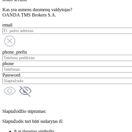
Kas yra asmens duomenų valdytojas?
OANDA TMS Brokers S.A.
email
phone_prefix
phone
Password
Slaptažodžio stiprumas:
Slaptažodis turi būti sudarytas iš:
8 ar daugiau simbolių