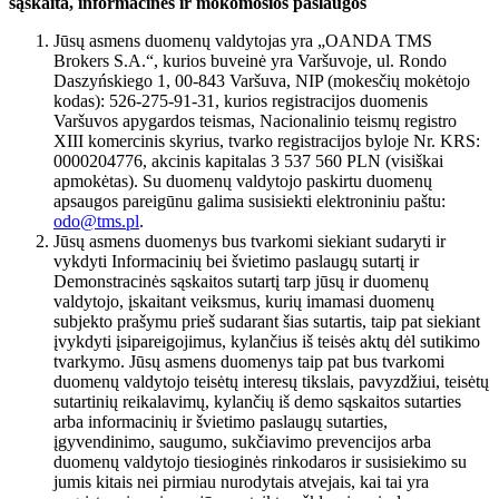
sąskaita, informacinės ir mokomosios paslaugos
Jūsų asmens duomenų valdytojas yra „OANDA TMS
Brokers S.A.“, kurios buveinė yra Varšuvoje, ul. Rondo
Daszyńskiego 1, 00-843 Varšuva, NIP (mokesčių mokėtojo
kodas): 526-275-91-31, kurios registracijos duomenis
Varšuvos apygardos teismas, Nacionalinio teismų registro
XIII komercinis skyrius, tvarko registracijos byloje Nr. KRS:
0000204776, akcinis kapitalas 3 537 560 PLN (visiškai
apmokėtas). Su duomenų valdytojo paskirtu duomenų
apsaugos pareigūnu galima susisiekti elektroniniu paštu:
odo@tms.pl
.
Jūsų asmens duomenys bus tvarkomi siekiant sudaryti ir
vykdyti Informacinių bei švietimo paslaugų sutartį ir
Demonstracinės sąskaitos sutartį tarp jūsų ir duomenų
valdytojo, įskaitant veiksmus, kurių imamasi duomenų
subjekto prašymu prieš sudarant šias sutartis, taip pat siekiant
įvykdyti įsipareigojimus, kylančius iš teisės aktų dėl sutikimo
tvarkymo. Jūsų asmens duomenys taip pat bus tvarkomi
duomenų valdytojo teisėtų interesų tikslais, pavyzdžiui, teisėtų
sutartinių reikalavimų, kylančių iš demo sąskaitos sutarties
arba informacinių ir švietimo paslaugų sutarties,
įgyvendinimo, saugumo, sukčiavimo prevencijos arba
duomenų valdytojo tiesioginės rinkodaros ir susisiekimo su
jumis kitais nei pirmiau nurodytais atvejais, kai tai yra