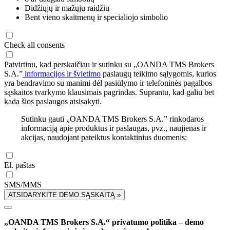
Didžiųjų ir mažųjų raidžių
Bent vieno skaitmenų ir specialiojo simbolio
Check all consents
Patvirtinu, kad perskaičiau ir sutinku su „OANDA TMS Brokers
S.A.”
informacijos ir švietimo
paslaugų teikimo sąlygomis, kurios
yra bendravimo su manimi dėl pasiūlymo ir telefoninės pagalbos
sąskaitos tvarkymo klausimais pagrindas. Suprantu, kad galiu bet
kada šios paslaugos atsisakyti.
Sutinku gauti „OANDA TMS Brokers S.A.” rinkodaros
informaciją apie produktus ir paslaugas, pvz., naujienas ir
akcijas, naudojant pateiktus kontaktinius duomenis:
El. paštas
SMS/MMS
ATSIDARYKITE DEMO SĄSKAITĄ »
„OANDA TMS Brokers S.A.“ privatumo politika – demo