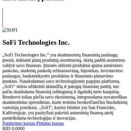
SoFi Technologies Inc.
„SoFi Technologies Inc.“ yra skaitmeninių finansinių paslaugų
įmonė, teikianti platų produktų asortimentą, skirtą padėti asmenims
valdyti savo finansus. Įmonės siūlomi produktai apima asmenines
paskolas, studentų paskolų refinansavimą, hipotekas, investavimo
paslaugas, bankininkystės produktus ir finansinio planavimo
įrankius. Naudodamasi savo technologijomis pagrįsta platforma,
„SoFi“ siekia užtikrinti sklandžią ir patogią finansinę patirtį, tuo
pačiu skatindama finansinį raštingumą ir ilgalaikį turto kaupimą.
Bendrovė toliau plečia savo ekosistemą, integruodama novatoriškus
skaitmeninius sprendimus, kurie tenkina besikeičiančius šiuolaikinių
vartotojų poreikius. „SoFi“, kurios būstinė yra San Franciske,
Kalifornijoje, yra pasiryžusi pakeisti asmeninių finansų ateitį
pasitelkdama technologijas ir inovacijas.
Pardavimo kursas
Pirkimo kursas
BID
0.0000