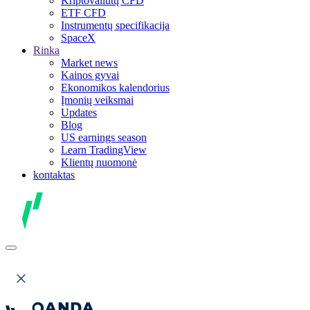
Kriptovaliutų CFD
ETF CFD
Instrumentų specifikacija
SpaceX
Rinka
Market news
Kainos gyvai
Ekonomikos kalendorius
Įmonių veiksmai
Updates
Blog
US earnings season
Learn TradingView
Klientų nuomonė
kontaktas