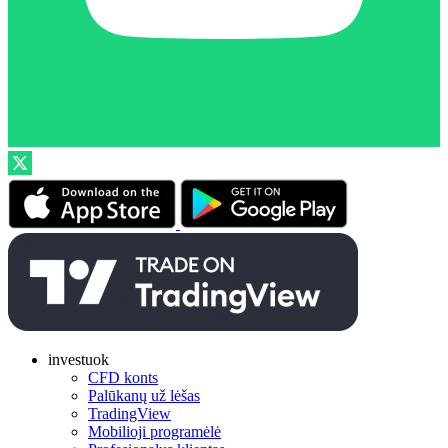
investuok
CFD konts
Palūkanų už lėšas
TradingView
Mobilioji programėlė