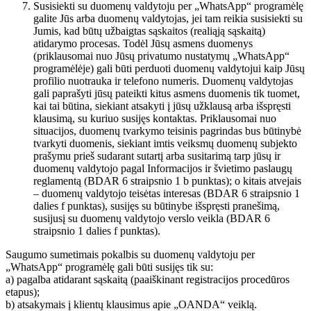
Susisiekti su duomenų valdytoju per „WhatsApp“ programėlę
galite Jūs arba duomenų valdytojas, jei tam reikia susisiekti su
Jumis, kad būtų užbaigtas sąskaitos (realiąją sąskaitą)
atidarymo procesas. Todėl Jūsų asmens duomenys
(priklausomai nuo Jūsų privatumo nustatymų „WhatsApp“
programėlėje) gali būti perduoti duomenų valdytojui kaip Jūsų
profilio nuotrauka ir telefono numeris. Duomenų valdytojas
gali paprašyti jūsų pateikti kitus asmens duomenis tik tuomet,
kai tai būtina, siekiant atsakyti į jūsų užklausą arba išspręsti
klausimą, su kuriuo susijęs kontaktas. Priklausomai nuo
situacijos, duomenų tvarkymo teisinis pagrindas bus būtinybė
tvarkyti duomenis, siekiant imtis veiksmų duomenų subjekto
prašymu prieš sudarant sutartį arba susitarimą tarp jūsų ir
duomenų valdytojo pagal Informacijos ir švietimo paslaugų
reglamentą (BDAR 6 straipsnio 1 b punktas); o kitais atvejais
– duomenų valdytojo teisėtas interesas (BDAR 6 straipsnio 1
dalies f punktas), susijęs su būtinybe išspręsti pranešimą,
susijusį su duomenų valdytojo verslo veikla (BDAR 6
straipsnio 1 dalies f punktas).
Saugumo sumetimais pokalbis su duomenų valdytoju per
„WhatsApp“ programėlę gali būti susijęs tik su:
a) pagalba atidarant sąskaitą (paaiškinant registracijos procedūros
etapus);
b) atsakymais į klientų klausimus apie „OANDA“ veiklą.