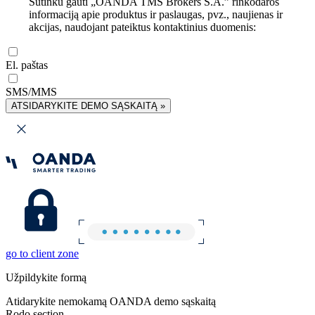
Sutinku gauti „OANDA TMS Brokers S.A.” rinkodaros
informaciją apie produktus ir paslaugas, pvz., naujienas ir
akcijas, naudojant pateiktus kontaktinius duomenis:
El. paštas
SMS/MMS
ATSIDARYKITE DEMO SĄSKAITĄ »
go to client zone
Užpildykite formą
Atidarykite nemokamą OANDA demo sąskaitą
Rodo section