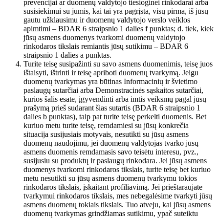
prevencijai ar duomenų valdytojo tiesioginei rinkodarai arba
susisiekimui su jumis, kai tai yra pagrįsta, visų pirma, iš jūsų
gautu užklausimu ir duomenų valdytojo verslo veiklos
apimtimi – BDAR 6 straipsnio 1 dalies f punktas; d. tiek, kiek
jūsų asmens duomenys tvarkomi duomenų valdytojo
rinkodaros tikslais remiantis jūsų sutikimu – BDAR 6
straipsnio 1 dalies a punktas.
Turite teisę susipažinti su savo asmens duomenimis, teisę juos
ištaisyti, ištrinti ir teisę apriboti duomenų tvarkymą. Jeigu
duomenų tvarkymas yra būtinas Informacinių ir švietimo
paslaugų sutarčiai arba Demonstracinės sąskaitos sutarčiai,
kurios šalis esate, įgyvendinti arba imtis veiksmų pagal jūsų
prašymą prieš sudarant šias sutartis (BDAR 6 straipsnio 1
dalies b punktas), taip pat turite teisę perkelti duomenis. Bet
kuriuo metu turite teisę, remdamiesi su jūsų konkrečia
situacija susijusiais motyvais, nesutikti su jūsų asmens
duomenų naudojimu, jei duomenų valdytojas tvarko jūsų
asmens duomenis remdamasis savo teisėtu interesu, pvz.,
susijusiu su produktų ir paslaugų rinkodara. Jei jūsų asmens
duomenys tvarkomi rinkodaros tikslais, turite teisę bet kuriuo
metu nesutikti su jūsų asmens duomenų tvarkymu tokios
rinkodaros tikslais, įskaitant profiliavimą. Jei prieštaraujate
tvarkymui rinkodaros tikslais, mes nebegalėsime tvarkyti jūsų
asmens duomenų tokiais tikslais. Tuo atveju, kai jūsų asmens
duomenų tvarkymas grindžiamas sutikimu, ypač suteiktu