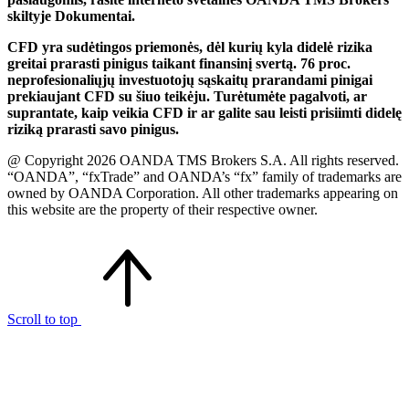
skiltyje Dokumentai.
CFD yra sudėtingos priemonės, dėl kurių kyla didelė rizika
greitai prarasti pinigus taikant finansinį svertą. 76 proc.
neprofesionaliųjų investuotojų sąskaitų prarandami pinigai
prekiaujant CFD su šiuo teikėju. Turėtumėte pagalvoti, ar
suprantate, kaip veikia CFD ir ar galite sau leisti prisiimti didelę
riziką prarasti savo pinigus.
@ Copyright 2026 OANDA TMS Brokers S.A. All rights reserved.
“OANDA”, “fxTrade” and OANDA’s “fx” family of trademarks are
owned by OANDA Corporation. All other trademarks appearing on
this website are the property of their respective owner.
Scroll to top