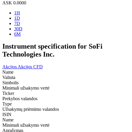
ASK
0.0000
1H
1D
7D
30D
6M
Instrument specification for SoFi
Technologies Inc.
Akcijos
Akcijos CFD
Name
Valiuta
Simbolis
Minimali užsakymo vertė
Ticker
Prekybos valandos
Type
Užsakymų priėmimo valandos
ISIN
Name
Minimali užsakymo vertė
Aprašymas