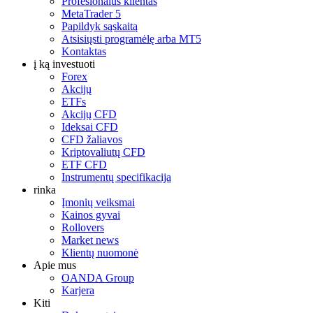
Profesionalus klientas
MetaTrader 5
Papildyk sąskaitą
Atsisiųsti programėlę arba MT5
Kontaktas
į ką investuoti
Forex
Akcijų
ETFs
Akcijų CFD
Ideksai CFD
CFD žaliavos
Kriptovaliutų CFD
ETF CFD
Instrumentų specifikacija
rinka
Įmonių veiksmai
Kainos gyvai
Rollovers
Market news
Klientų nuomonė
Apie mus
OANDA Group
Karjera
Kiti