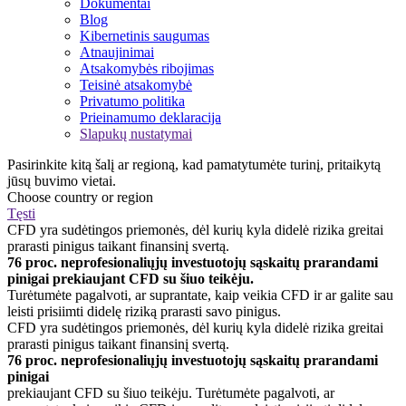
Dokumentai
Blog
Kibernetinis saugumas
Atnaujinimai
Atsakomybės ribojimas
Teisinė atsakomybė
Privatumo politika
Prieinamumo deklaracija
Slapukų nustatymai
Pasirinkite kitą šalį ar regioną, kad pamatytumėte turinį, pritaikytą
jūsų buvimo vietai.
Choose country or region
Tęsti
CFD yra sudėtingos priemonės, dėl kurių kyla didelė rizika greitai
prarasti pinigus taikant finansinį svertą.
76 proc. neprofesionaliųjų investuotojų sąskaitų prarandami
pinigai prekiaujant CFD su šiuo teikėju.
Turėtumėte pagalvoti, ar suprantate, kaip veikia CFD ir ar galite sau
leisti prisiimti didelę riziką prarasti savo pinigus.
CFD yra sudėtingos priemonės, dėl kurių kyla didelė rizika greitai
prarasti pinigus taikant finansinį svertą.
76 proc. neprofesionaliųjų investuotojų sąskaitų prarandami
pinigai
prekiaujant CFD su šiuo teikėju. Turėtumėte pagalvoti, ar