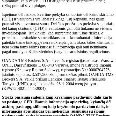
suprantate, kaip veikia CFD ir ar galite sau leisti prisiimti didelę
riziką prarasti savo pinigus.
Ispėjimas dėl rizikos: Svertinė prekyba sandoriais dėl kainų skirtumo
(CFD) ir valiutomis yra labai rizikinga jūsų kapitalui, nes galite
prarasti visa investuota sumą. Dėl šios priežasties prekyba sandoriais
dėl kainų skirtumo (CFD) ir valiutomis gali būti tinkama ne visiems
investuotojams. Įsitikinkite, kad suprantate susijusias rizikas, o
prireikus – pasitarkite su nepriklausomais konsultantais. Informacija
pateikta šiame tinklapyje nera nukreipta į tam tikros šalies klientus, ir
nera skirta toms šalims kuriose šį informacija gali būti netinkama
pagal nurodytos šalies vietinius įstatymus ar teisinius reguliavimus.
OANDA TMS Brokers S.A. buveinės registracijos adresas: Warsaw
UNIT, Daszyńskiego 1, 00-843 Varšuva, įmonė registruota Įmonių
registre (Krajowy Rejestr Sądowy), registracijos Nr.: 0000204776.
Įstatinis kapitalas: 3,537.560 zlotų, sumokėtas pilnai. OANDA TMS
Brokers S.A. veiklą prižiuri Lenkijos Finansų Įstaigų Priežiūros
Tarnyba (KNF), pagal balandžio 26 d. 2004 metų įstatymą.
(KPWiG-4021-54-1/2004).
Stocks paslauga siūloma kaip kryžminio pardavimo dalis kartu
su paslauga CFD. Išsamią informaciją apie riziką, kylančią dėl
atskirų paslaugų, siūlomų kaip kryžminio pardavimo dalis, ir
informaciją apie išlaidas bei mokesčius, susijusius su šiomis
paslaugomis, rasite interneto svetainės OANDA TMS Brokers