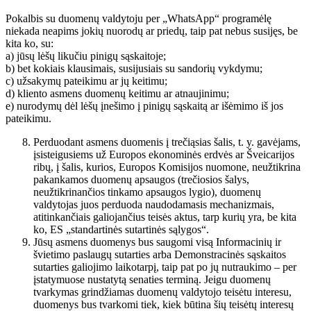
Pokalbis su duomenų valdytoju per „WhatsApp“ programėlę
niekada neapims jokių nuorodų ar priedų, taip pat nebus susijęs, be
kita ko, su:
a) jūsų lėšų likučiu pinigų sąskaitoje;
b) bet kokiais klausimais, susijusiais su sandorių vykdymu;
c) užsakymų pateikimu ar jų keitimu;
d) kliento asmens duomenų keitimu ar atnaujinimu;
e) nurodymų dėl lėšų įnešimo į pinigų sąskaitą ar išėmimo iš jos
pateikimu.
Perduodant asmens duomenis į trečiąsias šalis, t. y. gavėjams,
įsisteigusiems už Europos ekonominės erdvės ar Šveicarijos
ribų, į šalis, kurios, Europos Komisijos nuomone, neužtikrina
pakankamos duomenų apsaugos (trečiosios šalys,
neužtikrinančios tinkamo apsaugos lygio), duomenų
valdytojas juos perduoda naudodamasis mechanizmais,
atitinkančiais galiojančius teisės aktus, tarp kurių yra, be kita
ko, ES „standartinės sutartinės sąlygos“.
Jūsų asmens duomenys bus saugomi visą Informacinių ir
švietimo paslaugų sutarties arba Demonstracinės sąskaitos
sutarties galiojimo laikotarpį, taip pat po jų nutraukimo – per
įstatymuose nustatytą senaties terminą. Jeigu duomenų
tvarkymas grindžiamas duomenų valdytojo teisėtu interesu,
duomenys bus tvarkomi tiek, kiek būtina šių teisėtų interesų