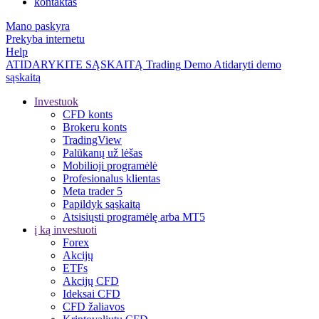
kontaktas
Mano paskyra
Prekyba internetu
Help
ATIDARYKITE SĄSKAITĄ
Trading
Demo
Atidaryti demo
sąskaitą
Investuok
CFD konts
Brokeru konts
TradingView
Palūkanų už lėšas
Mobilioji programėlė
Profesionalus klientas
Meta trader 5
Papildyk sąskaitą
Atsisiųsti programėlę arba MT5
į ką investuoti
Forex
Akcijų
ETFs
Akcijų CFD
Ideksai CFD
CFD žaliavos