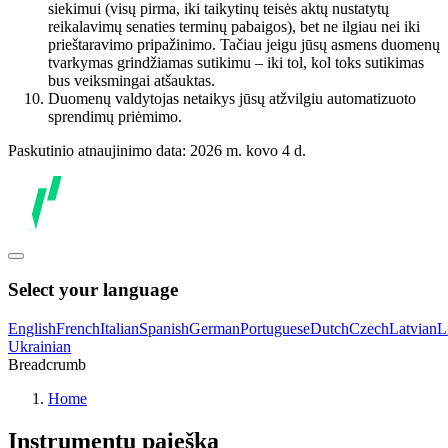
siekimui (visų pirma, iki taikytinų teisės aktų nustatytų
reikalavimų senaties terminų pabaigos), bet ne ilgiau nei iki
prieštaravimo pripažinimo. Tačiau jeigu jūsų asmens duomenų
tvarkymas grindžiamas sutikimu – iki tol, kol toks sutikimas
bus veiksmingai atšauktas.
Duomenų valdytojas netaikys jūsų atžvilgiu automatizuoto
sprendimų priėmimo.
Paskutinio atnaujinimo data: 2026 m. kovo 4 d.
Select your language
English
French
Italian
Spanish
German
Portuguese
Dutch
Czech
Latvian
L
Ukrainian
Breadcrumb
Home
Instrumentų paieška