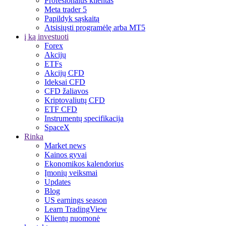
Profesionalus klientas
Meta trader 5
Papildyk sąskaitą
Atsisiųsti programėlę arba MT5
į ką investuoti
Forex
Akcijų
ETFs
Akcijų CFD
Ideksai CFD
CFD žaliavos
Kriptovaliutų CFD
ETF CFD
Instrumentų specifikacija
SpaceX
Rinka
Market news
Kainos gyvai
Ekonomikos kalendorius
Įmonių veiksmai
Updates
Blog
US earnings season
Learn TradingView
Klientų nuomonė