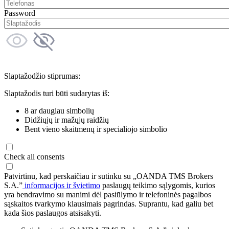
Password
Slaptažodžio stiprumas:
Slaptažodis turi būti sudarytas iš:
8 ar daugiau simbolių
Didžiųjų ir mažųjų raidžių
Bent vieno skaitmenų ir specialiojo simbolio
Check all consents
Patvirtinu, kad perskaičiau ir sutinku su „OANDA TMS Brokers
S.A.”
informacijos ir švietimo
paslaugų teikimo sąlygomis, kurios
yra bendravimo su manimi dėl pasiūlymo ir telefoninės pagalbos
sąskaitos tvarkymo klausimais pagrindas. Suprantu, kad galiu bet
kada šios paslaugos atsisakyti.