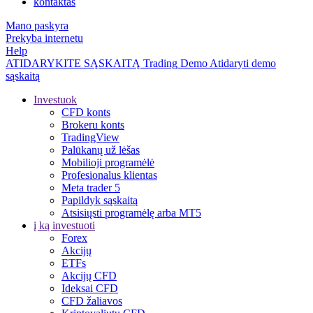
kontaktas
Mano paskyra
Prekyba internetu
Help
ATIDARYKITE SĄSKAITĄ
Trading
Demo
Atidaryti demo
sąskaitą
Investuok
CFD konts
Brokeru konts
TradingView
Palūkanų už lėšas
Mobilioji programėlė
Profesionalus klientas
Meta trader 5
Papildyk sąskaitą
Atsisiųsti programėlę arba MT5
į ką investuoti
Forex
Akcijų
ETFs
Akcijų CFD
Ideksai CFD
CFD žaliavos