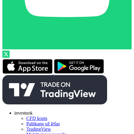
investuok
CFD konts
Palūkanų už lėšas
TradingView