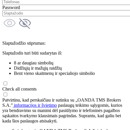
Password
Slaptažodžio stiprumas:
Slaptažodis turi būti sudarytas iš:
8 ar daugiau simbolių
Didžiųjų ir mažųjų raidžių
Bent vieno skaitmenų ir specialiojo simbolio
Check all consents
Patvirtinu, kad perskaičiau ir sutinku su „OANDA TMS Brokers
S.A.”
informacijos ir švietimo
paslaugų teikimo sąlygomis, kurios
yra bendravimo su manimi dėl pasiūlymo ir telefoninės pagalbos
sąskaitos tvarkymo klausimais pagrindas. Suprantu, kad galiu bet
kada šios paslaugos atsisakyti.