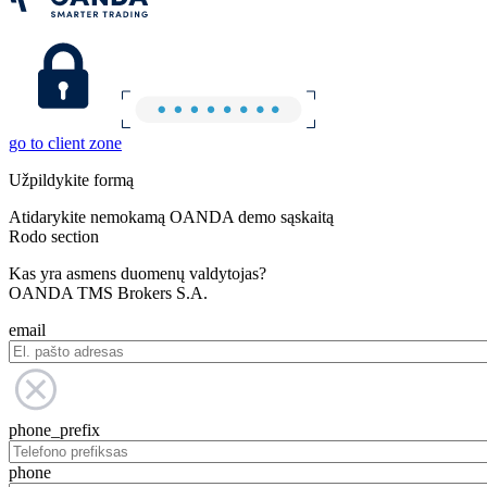
go to client zone
Užpildykite formą
Atidarykite nemokamą OANDA demo sąskaitą
Rodo section
Kas yra asmens duomenų valdytojas?
OANDA TMS Brokers S.A.
email
phone_prefix
phone