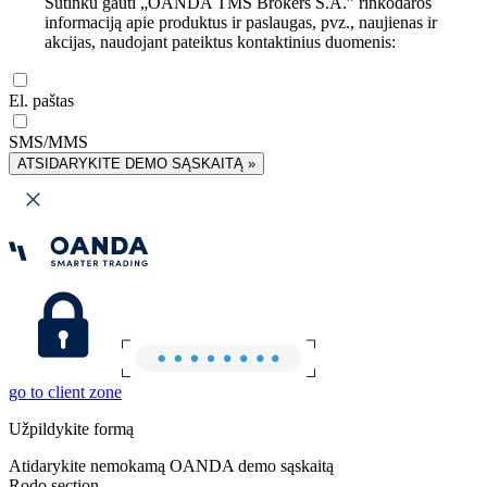
Sutinku gauti „OANDA TMS Brokers S.A.” rinkodaros
informaciją apie produktus ir paslaugas, pvz., naujienas ir
akcijas, naudojant pateiktus kontaktinius duomenis:
El. paštas
SMS/MMS
ATSIDARYKITE DEMO SĄSKAITĄ »
go to client zone
Užpildykite formą
Atidarykite nemokamą OANDA demo sąskaitą
Rodo section