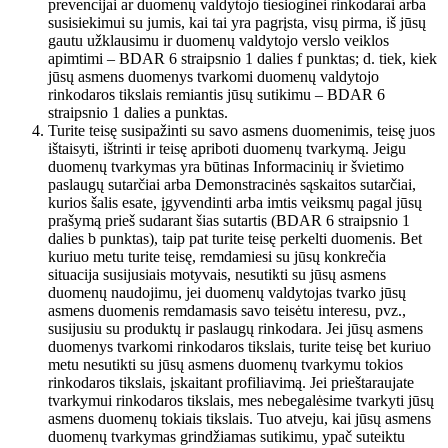
prevencijai ar duomenų valdytojo tiesioginei rinkodarai arba
susisiekimui su jumis, kai tai yra pagrįsta, visų pirma, iš jūsų
gautu užklausimu ir duomenų valdytojo verslo veiklos
apimtimi – BDAR 6 straipsnio 1 dalies f punktas; d. tiek, kiek
jūsų asmens duomenys tvarkomi duomenų valdytojo
rinkodaros tikslais remiantis jūsų sutikimu – BDAR 6
straipsnio 1 dalies a punktas.
Turite teisę susipažinti su savo asmens duomenimis, teisę juos
ištaisyti, ištrinti ir teisę apriboti duomenų tvarkymą. Jeigu
duomenų tvarkymas yra būtinas Informacinių ir švietimo
paslaugų sutarčiai arba Demonstracinės sąskaitos sutarčiai,
kurios šalis esate, įgyvendinti arba imtis veiksmų pagal jūsų
prašymą prieš sudarant šias sutartis (BDAR 6 straipsnio 1
dalies b punktas), taip pat turite teisę perkelti duomenis. Bet
kuriuo metu turite teisę, remdamiesi su jūsų konkrečia
situacija susijusiais motyvais, nesutikti su jūsų asmens
duomenų naudojimu, jei duomenų valdytojas tvarko jūsų
asmens duomenis remdamasis savo teisėtu interesu, pvz.,
susijusiu su produktų ir paslaugų rinkodara. Jei jūsų asmens
duomenys tvarkomi rinkodaros tikslais, turite teisę bet kuriuo
metu nesutikti su jūsų asmens duomenų tvarkymu tokios
rinkodaros tikslais, įskaitant profiliavimą. Jei prieštaraujate
tvarkymui rinkodaros tikslais, mes nebegalėsime tvarkyti jūsų
asmens duomenų tokiais tikslais. Tuo atveju, kai jūsų asmens
duomenų tvarkymas grindžiamas sutikimu, ypač suteiktu