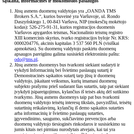
sąskaita, informacinės ir mokomosios paslaugos
Jūsų asmens duomenų valdytojas yra „OANDA TMS
Brokers S.A.“, kurios buveinė yra Varšuvoje, ul. Rondo
Daszyńskiego 1, 00-843 Varšuva, NIP (mokesčių mokėtojo
kodas): 526-275-91-31, kurios registracijos duomenis
Varšuvos apygardos teismas, Nacionalinio teismų registro
XIII komercinis skyrius, tvarko registracijos byloje Nr. KRS:
0000204776, akcinis kapitalas 3 537 560 PLN (visiškai
apmokėtas). Su duomenų valdytojo paskirtu duomenų
apsaugos pareigūnu galima susisiekti elektroniniu paštu:
odo@tms.pl
.
Jūsų asmens duomenys bus tvarkomi siekiant sudaryti ir
vykdyti Informacinių bei švietimo paslaugų sutartį ir
Demonstracinės sąskaitos sutartį tarp jūsų ir duomenų
valdytojo, įskaitant veiksmus, kurių imamasi duomenų
subjekto prašymu prieš sudarant šias sutartis, taip pat siekiant
įvykdyti įsipareigojimus, kylančius iš teisės aktų dėl sutikimo
tvarkymo. Jūsų asmens duomenys taip pat bus tvarkomi
duomenų valdytojo teisėtų interesų tikslais, pavyzdžiui, teisėtų
sutartinių reikalavimų, kylančių iš demo sąskaitos sutarties
arba informacinių ir švietimo paslaugų sutarties,
įgyvendinimo, saugumo, sukčiavimo prevencijos arba
duomenų valdytojo tiesioginės rinkodaros ir susisiekimo su
jumis kitais nei pirmiau nurodytais atvejais, kai tai yra