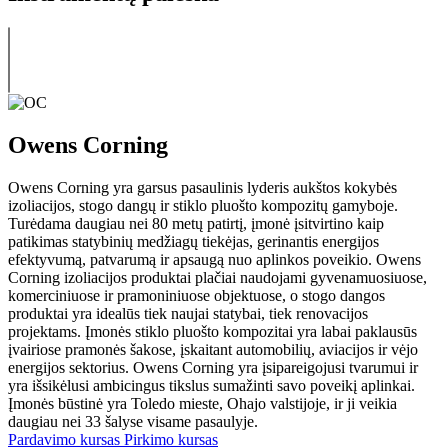
Owens Corning
Owens Corning yra garsus pasaulinis lyderis aukštos kokybės
izoliacijos, stogo dangų ir stiklo pluošto kompozitų gamyboje.
Turėdama daugiau nei 80 metų patirtį, įmonė įsitvirtino kaip
patikimas statybinių medžiagų tiekėjas, gerinantis energijos
efektyvumą, patvarumą ir apsaugą nuo aplinkos poveikio. Owens
Corning izoliacijos produktai plačiai naudojami gyvenamuosiuose,
komerciniuose ir pramoniniuose objektuose, o stogo dangos
produktai yra idealūs tiek naujai statybai, tiek renovacijos
projektams. Įmonės stiklo pluošto kompozitai yra labai paklausūs
įvairiose pramonės šakose, įskaitant automobilių, aviacijos ir vėjo
energijos sektorius. Owens Corning yra įsipareigojusi tvarumui ir
yra išsikėlusi ambicingus tikslus sumažinti savo poveikį aplinkai.
Įmonės būstinė yra Toledo mieste, Ohajo valstijoje, ir ji veikia
daugiau nei 33 šalyse visame pasaulyje.
Pardavimo kursas
Pirkimo kursas