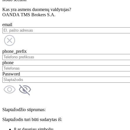
Kas yra asmens duomenų valdytojas?
OANDA TMS Brokers S.A.
email
phone_prefix
phone
Password
Slaptažodžio stiprumas:
Slaptažodis turi būti sudarytas iš:
8 ar daugiau simbolių