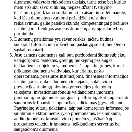
duomenų valdytojo rinkodaros tikslais, turite teisę bet kuriuo
metu atšaukti savo sutikimą, nepažeidžiant tvarkymo
teisėtumo, grindžiamo sutikimu iki jo atšaukimo. Jei manote,
kad jūsų duomenys tvarkomi pažeidžiant teisinius
reikalavimus, galite pateikti skundą kompetentingai priežiūros
institucijai – Lenkijos asmens duomenų apsaugos tarnybos
pirmininkui.
Duomenų pateikimas yra savanoriškas, tačiau būtinas
sudarant Informacinių ir švietimo paslaugų sutartį bei Demo
sąskaitos sutartį.
Jūsų asmens duomenys gali būti perduodami šioms subjektų
kategorijoms: bankams, greitųjų mokėjimų paslaugas
teikiantiems subjektams, įmonėms iš kapitalo grupės, kuriai
priklauso duomenų valdytojas, kurjeriams, pašto
operatoriams, priežiūros institucijoms, finansinės informacijos
institucijoms, rinkos duomenų teikėjams, sukčiavimo
prevencijos ir pinigų plovimo prevencijos priemonių
teikėjams, investicinius fondus valdančioms įmonėms,
priemonių, programinės įrangos ir platformų, skirtų aptarnauti
sandorius ir finansines operacijas, atliekamas įgyvendinant
Pagrindinę sutartį, tiekėjams, taip pat komercinės informacijos
siuntimui elektroninėmis ryšio priemonėmis, teisininkams,
audito įmonėms, konsultavimo įmonėms, „WhatsApp“
programos teikėjui ir įmonėms, teikiančioms serverius bei
saugančioms duomenis.