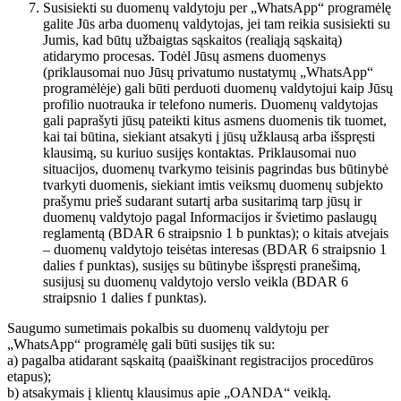
Susisiekti su duomenų valdytoju per „WhatsApp“ programėlę
galite Jūs arba duomenų valdytojas, jei tam reikia susisiekti su
Jumis, kad būtų užbaigtas sąskaitos (realiąją sąskaitą)
atidarymo procesas. Todėl Jūsų asmens duomenys
(priklausomai nuo Jūsų privatumo nustatymų „WhatsApp“
programėlėje) gali būti perduoti duomenų valdytojui kaip Jūsų
profilio nuotrauka ir telefono numeris. Duomenų valdytojas
gali paprašyti jūsų pateikti kitus asmens duomenis tik tuomet,
kai tai būtina, siekiant atsakyti į jūsų užklausą arba išspręsti
klausimą, su kuriuo susijęs kontaktas. Priklausomai nuo
situacijos, duomenų tvarkymo teisinis pagrindas bus būtinybė
tvarkyti duomenis, siekiant imtis veiksmų duomenų subjekto
prašymu prieš sudarant sutartį arba susitarimą tarp jūsų ir
duomenų valdytojo pagal Informacijos ir švietimo paslaugų
reglamentą (BDAR 6 straipsnio 1 b punktas); o kitais atvejais
– duomenų valdytojo teisėtas interesas (BDAR 6 straipsnio 1
dalies f punktas), susijęs su būtinybe išspręsti pranešimą,
susijusį su duomenų valdytojo verslo veikla (BDAR 6
straipsnio 1 dalies f punktas).
Saugumo sumetimais pokalbis su duomenų valdytoju per
„WhatsApp“ programėlę gali būti susijęs tik su:
a) pagalba atidarant sąskaitą (paaiškinant registracijos procedūros
etapus);
b) atsakymais į klientų klausimus apie „OANDA“ veiklą.