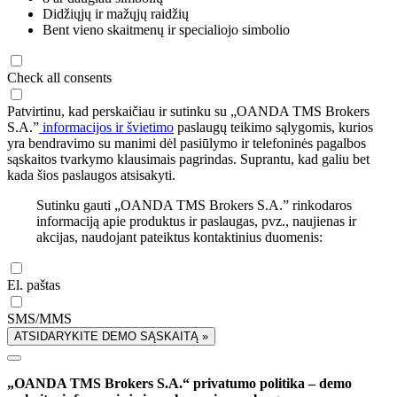
Didžiųjų ir mažųjų raidžių
Bent vieno skaitmenų ir specialiojo simbolio
Check all consents
Patvirtinu, kad perskaičiau ir sutinku su „OANDA TMS Brokers
S.A.”
informacijos ir švietimo
paslaugų teikimo sąlygomis, kurios
yra bendravimo su manimi dėl pasiūlymo ir telefoninės pagalbos
sąskaitos tvarkymo klausimais pagrindas. Suprantu, kad galiu bet
kada šios paslaugos atsisakyti.
Sutinku gauti „OANDA TMS Brokers S.A.” rinkodaros
informaciją apie produktus ir paslaugas, pvz., naujienas ir
akcijas, naudojant pateiktus kontaktinius duomenis:
El. paštas
SMS/MMS
ATSIDARYKITE DEMO SĄSKAITĄ »
„OANDA TMS Brokers S.A.“ privatumo politika – demo