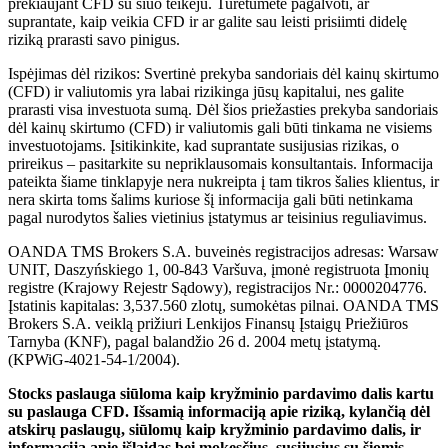
prekiaujant CFD su šiuo teikėju. Turėtumėte pagalvoti, ar
suprantate, kaip veikia CFD ir ar galite sau leisti prisiimti didelę
riziką prarasti savo pinigus.
Ispėjimas dėl rizikos: Svertinė prekyba sandoriais dėl kainų skirtumo
(CFD) ir valiutomis yra labai rizikinga jūsų kapitalui, nes galite
prarasti visa investuota sumą. Dėl šios priežasties prekyba sandoriais
dėl kainų skirtumo (CFD) ir valiutomis gali būti tinkama ne visiems
investuotojams. Įsitikinkite, kad suprantate susijusias rizikas, o
prireikus – pasitarkite su nepriklausomais konsultantais. Informacija
pateikta šiame tinklapyje nera nukreipta į tam tikros šalies klientus, ir
nera skirta toms šalims kuriose šį informacija gali būti netinkama
pagal nurodytos šalies vietinius įstatymus ar teisinius reguliavimus.
OANDA TMS Brokers S.A. buveinės registracijos adresas: Warsaw
UNIT, Daszyńskiego 1, 00-843 Varšuva, įmonė registruota Įmonių
registre (Krajowy Rejestr Sądowy), registracijos Nr.: 0000204776.
Įstatinis kapitalas: 3,537.560 zlotų, sumokėtas pilnai. OANDA TMS
Brokers S.A. veiklą prižiuri Lenkijos Finansų Įstaigų Priežiūros
Tarnyba (KNF), pagal balandžio 26 d. 2004 metų įstatymą.
(KPWiG-4021-54-1/2004).
Stocks paslauga siūloma kaip kryžminio pardavimo dalis kartu
su paslauga CFD. Išsamią informaciją apie riziką, kylančią dėl
atskirų paslaugų, siūlomų kaip kryžminio pardavimo dalis, ir
informaciją apie išlaidas bei mokesčius, susijusius su šiomis