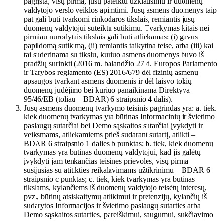
pagrįsta, visų pirma, jūsų pateiktu užklausimu ir duomenų
valdytojo verslo veiklos apimtimi. Jūsų asmens duomenys taip
pat gali būti tvarkomi rinkodaros tikslais, remiantis jūsų
duomenų valdytojui suteiktu sutikimu. Tvarkymas kitais nei
pirmiau nurodytais tikslais gali būti atliekamas: (i) gavus
papildomą sutikimą, (ii) remiantis taikytina teise, arba (iii) kai
tai suderinama su tikslu, kuriuo asmens duomenys buvo iš
pradžių surinkti (2016 m. balandžio 27 d. Europos Parlamento
ir Tarybos reglamento (ES) 2016/679 dėl fizinių asmenų
apsaugos tvarkant asmens duomenis ir dėl laisvo tokių
duomenų judėjimo bei kuriuo panaikinama Direktyva
95/46/EB (toliau – BDAR) 6 straipsnio 4 dalis).
Jūsų asmens duomenų tvarkymo teisinis pagrindas yra: a. tiek,
kiek duomenų tvarkymas yra būtinas Informacinių ir švietimo
paslaugų sutarčiai bei Demo sąskaitos sutarčiai įvykdyti ir
veiksmams, atliekamiems prieš sudarant sutartį, atlikti –
BDAR 6 straipsnio 1 dalies b punktas; b. tiek, kiek duomenų
tvarkymas yra būtinas duomenų valdytojui, kad jis galėtų
įvykdyti jam tenkančias teisines prievoles, visų pirma
susijusias su atitikties reikalavimams užtikrinimu – BDAR 6
straipsnio c punktas; c. tiek, kiek tvarkymas yra būtinas
tikslams, kylančiems iš duomenų valdytojo teisėtų interesų,
pvz., būtinų atsiskaitymų atlikimui ir pretenzijų, kylančių iš
sudarytos Informacijos ir švietimo paslaugų sutarties arba
Demo sąskaitos sutarties, pareiškimui, saugumui, sukčiavimo