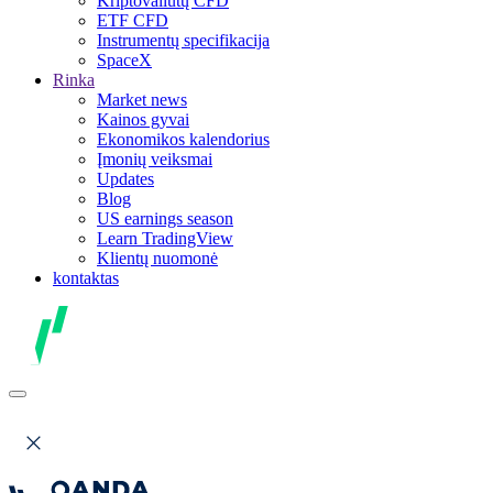
Kriptovaliutų CFD
ETF CFD
Instrumentų specifikacija
SpaceX
Rinka
Market news
Kainos gyvai
Ekonomikos kalendorius
Įmonių veiksmai
Updates
Blog
US earnings season
Learn TradingView
Klientų nuomonė
kontaktas