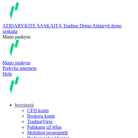
ATIDARYKITE SĄSKAITĄ
Trading
Demo
Atidaryti demo
sąskaitą
Mano paskyra
Mano paskyra
Prekyba internetu
Help
Investuok
CFD konts
Brokeru konts
TradingView
Palūkanų už lėšas
Mobilioji programėlė