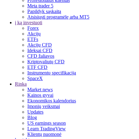
Profesionalus klientas
Meta trader 5
Papildyk sąskaitą
Atsisiųsti programėlę arba MT5
į ką investuoti
Forex
Akcijų
ETFs
Akcijų CFD
Ideksai CFD
CFD žaliavos
Kriptovaliutų CFD
ETF CFD
Instrumentų specifikacija
SpaceX
Rinka
Market news
Kainos gyvai
Ekonomikos kalendorius
Įmonių veiksmai
Updates
Blog
US earnings season
Learn TradingView
Klientų nuomonė