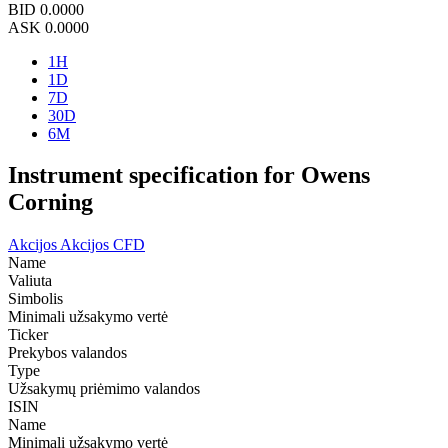
BID
0.0000
ASK
0.0000
1H
1D
7D
30D
6M
Instrument specification for Owens
Corning
Akcijos
Akcijos CFD
Name
Valiuta
Simbolis
Minimali užsakymo vertė
Ticker
Prekybos valandos
Type
Užsakymų priėmimo valandos
ISIN
Name
Minimali užsakymo vertė