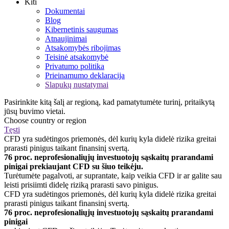
Kiti
Dokumentai
Blog
Kibernetinis saugumas
Atnaujinimai
Atsakomybės ribojimas
Teisinė atsakomybė
Privatumo politika
Prieinamumo deklaracija
Slapukų nustatymai
Pasirinkite kitą šalį ar regioną, kad pamatytumėte turinį, pritaikytą
jūsų buvimo vietai.
Choose country or region
Tęsti
CFD yra sudėtingos priemonės, dėl kurių kyla didelė rizika greitai
prarasti pinigus taikant finansinį svertą.
76 proc. neprofesionaliųjų investuotojų sąskaitų prarandami
pinigai prekiaujant CFD su šiuo teikėju.
Turėtumėte pagalvoti, ar suprantate, kaip veikia CFD ir ar galite sau
leisti prisiimti didelę riziką prarasti savo pinigus.
CFD yra sudėtingos priemonės, dėl kurių kyla didelė rizika greitai
prarasti pinigus taikant finansinį svertą.
76 proc. neprofesionaliųjų investuotojų sąskaitų prarandami
pinigai