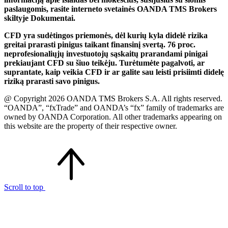
paslaugomis, rasite interneto svetainės OANDA TMS Brokers
skiltyje Dokumentai.
CFD yra sudėtingos priemonės, dėl kurių kyla didelė rizika
greitai prarasti pinigus taikant finansinį svertą. 76 proc.
neprofesionaliųjų investuotojų sąskaitų prarandami pinigai
prekiaujant CFD su šiuo teikėju. Turėtumėte pagalvoti, ar
suprantate, kaip veikia CFD ir ar galite sau leisti prisiimti didelę
riziką prarasti savo pinigus.
@ Copyright 2026 OANDA TMS Brokers S.A. All rights reserved.
“OANDA”, “fxTrade” and OANDA’s “fx” family of trademarks are
owned by OANDA Corporation. All other trademarks appearing on
this website are the property of their respective owner.
Scroll to top