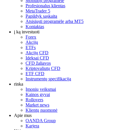
Mobilioji programėlė
Profesionalus klientas
MetaTrader 5
Papildyk sąskaitą
Atsisiųsti programėlę arba MT5
Kontaktas
į ką investuoti
Forex
Akcijų
ETFs
Akcijų CFD
Ideksai CFD
CFD žaliavos
Kriptovaliutų CFD
ETF CFD
Instrumentų specifikacija
rinka
Įmonių veiksmai
Kainos gyvai
Rollovers
Market news
Klientų nuomonė
Apie mus
OANDA Group
Karjera