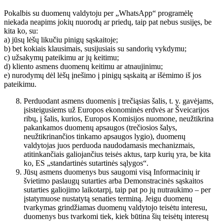
Pokalbis su duomenų valdytoju per „WhatsApp“ programėlę
niekada neapims jokių nuorodų ar priedų, taip pat nebus susijęs, be
kita ko, su:
a) jūsų lėšų likučiu pinigų sąskaitoje;
b) bet kokiais klausimais, susijusiais su sandorių vykdymu;
c) užsakymų pateikimu ar jų keitimu;
d) kliento asmens duomenų keitimu ar atnaujinimu;
e) nurodymų dėl lėšų įnešimo į pinigų sąskaitą ar išėmimo iš jos
pateikimu.
Perduodant asmens duomenis į trečiąsias šalis, t. y. gavėjams,
įsisteigusiems už Europos ekonominės erdvės ar Šveicarijos
ribų, į šalis, kurios, Europos Komisijos nuomone, neužtikrina
pakankamos duomenų apsaugos (trečiosios šalys,
neužtikrinančios tinkamo apsaugos lygio), duomenų
valdytojas juos perduoda naudodamasis mechanizmais,
atitinkančiais galiojančius teisės aktus, tarp kurių yra, be kita
ko, ES „standartinės sutartinės sąlygos“.
Jūsų asmens duomenys bus saugomi visą Informacinių ir
švietimo paslaugų sutarties arba Demonstracinės sąskaitos
sutarties galiojimo laikotarpį, taip pat po jų nutraukimo – per
įstatymuose nustatytą senaties terminą. Jeigu duomenų
tvarkymas grindžiamas duomenų valdytojo teisėtu interesu,
duomenys bus tvarkomi tiek, kiek būtina šių teisėtų interesų