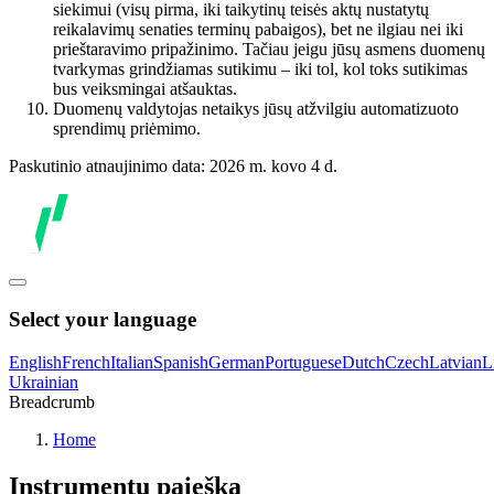
siekimui (visų pirma, iki taikytinų teisės aktų nustatytų
reikalavimų senaties terminų pabaigos), bet ne ilgiau nei iki
prieštaravimo pripažinimo. Tačiau jeigu jūsų asmens duomenų
tvarkymas grindžiamas sutikimu – iki tol, kol toks sutikimas
bus veiksmingai atšauktas.
Duomenų valdytojas netaikys jūsų atžvilgiu automatizuoto
sprendimų priėmimo.
Paskutinio atnaujinimo data: 2026 m. kovo 4 d.
Select your language
English
French
Italian
Spanish
German
Portuguese
Dutch
Czech
Latvian
L
Ukrainian
Breadcrumb
Home
Instrumentų paieška