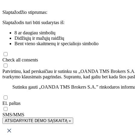
Slaptažodžio stiprumas:
Slaptažodis turi būti sudarytas iš:
8 ar daugiau simbolių
Didžiųjų ir mažųjų raidžių
Bent vieno skaitmenų ir specialiojo simbolio
Check all consents
Patvirtinu, kad perskaičiau ir sutinku su „OANDA TMS Brokers S.A
tvarkymo klausimais pagrindas. Suprantu, kad galiu bet kada šios pasl
Sutinku gauti „OANDA TMS Brokers S.A.” rinkodaros informaciją 
El. paštas
SMS/MMS
ATSIDARYKITE DEMO SĄSKAITĄ »