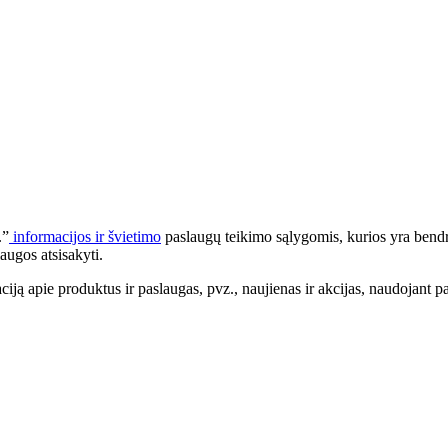
.”
informacijos ir švietimo
paslaugų teikimo sąlygomis, kurios yra bendr
augos atsisakyti.
apie produktus ir paslaugas, pvz., naujienas ir akcijas, naudojant pa