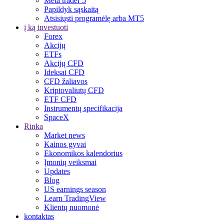
Meta trader 5
Papildyk sąskaitą
Atsisiųsti programėlę arba MT5
į ką investuoti
Forex
Akcijų
ETFs
Akcijų CFD
Ideksai CFD
CFD žaliavos
Kriptovaliutų CFD
ETF CFD
Instrumentų specifikacija
SpaceX
Rinka
Market news
Kainos gyvai
Ekonomikos kalendorius
Įmonių veiksmai
Updates
Blog
US earnings season
Learn TradingView
Klientų nuomonė
kontaktas