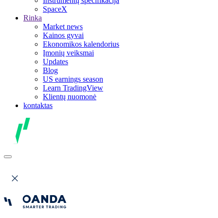
Instrumentų specifikacija
SpaceX
Rinka
Market news
Kainos gyvai
Ekonomikos kalendorius
Įmonių veiksmai
Updates
Blog
US earnings season
Learn TradingView
Klientų nuomonė
kontaktas