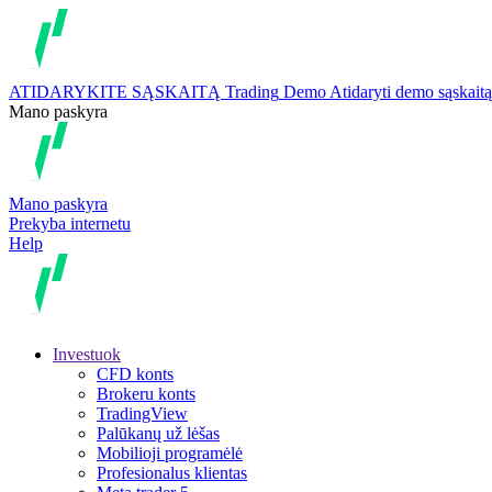
ATIDARYKITE SĄSKAITĄ
Trading
Demo
Atidaryti demo sąskaitą
Mano paskyra
Mano paskyra
Prekyba internetu
Help
Investuok
CFD konts
Brokeru konts
TradingView
Palūkanų už lėšas
Mobilioji programėlė
Profesionalus klientas