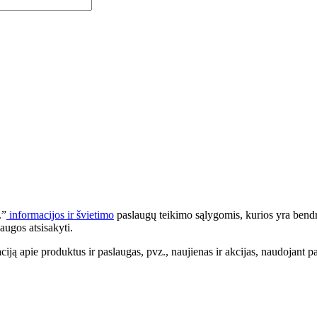
.”
informacijos ir švietimo
paslaugų teikimo sąlygomis, kurios yra bendr
augos atsisakyti.
apie produktus ir paslaugas, pvz., naujienas ir akcijas, naudojant pa