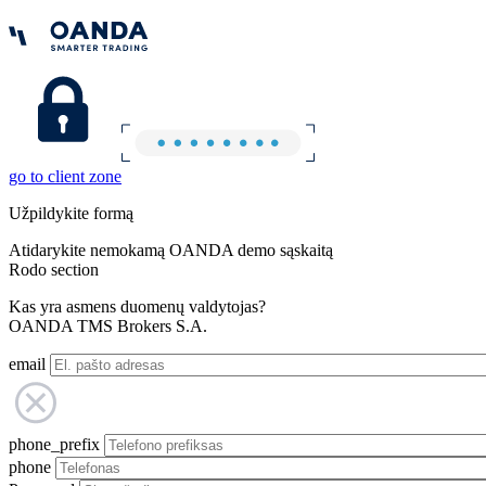
go to client zone
Užpildykite formą
Atidarykite nemokamą OANDA demo sąskaitą
Rodo section
Kas yra asmens duomenų valdytojas?
OANDA TMS Brokers S.A.
email
phone_prefix
phone