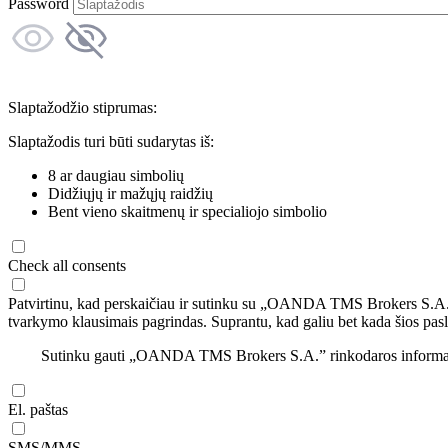
Password
Slaptažodžio stiprumas:
Slaptažodis turi būti sudarytas iš:
8 ar daugiau simbolių
Didžiųjų ir mažųjų raidžių
Bent vieno skaitmenų ir specialiojo simbolio
Check all consents
Patvirtinu, kad perskaičiau ir sutinku su „OANDA TMS Brokers S.A
tvarkymo klausimais pagrindas. Suprantu, kad galiu bet kada šios pasl
Sutinku gauti „OANDA TMS Brokers S.A.” rinkodaros informaciją 
El. paštas
SMS/MMS