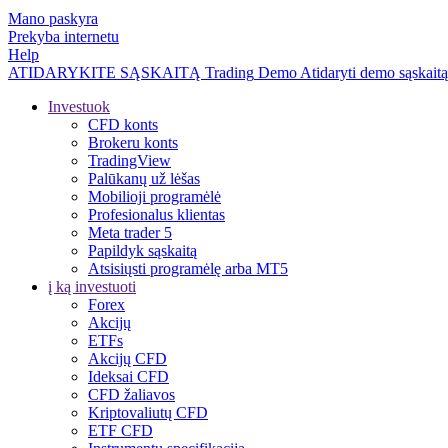
Mano paskyra
Prekyba internetu
Help
ATIDARYKITE SĄSKAITĄ
Trading
Demo
Atidaryti demo sąskaitą
Investuok
CFD konts
Brokeru konts
TradingView
Palūkanų už lėšas
Mobilioji programėlė
Profesionalus klientas
Meta trader 5
Papildyk sąskaitą
Atsisiųsti programėlę arba MT5
į ką investuoti
Forex
Akcijų
ETFs
Akcijų CFD
Ideksai CFD
CFD žaliavos
Kriptovaliutų CFD
ETF CFD