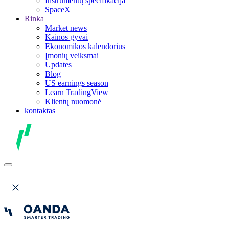
Instrumentų specifikacija
SpaceX
Rinka
Market news
Kainos gyvai
Ekonomikos kalendorius
Įmonių veiksmai
Updates
Blog
US earnings season
Learn TradingView
Klientų nuomonė
kontaktas