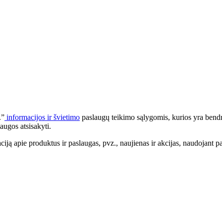
.”
informacijos ir švietimo
paslaugų teikimo sąlygomis, kurios yra bendr
augos atsisakyti.
apie produktus ir paslaugas, pvz., naujienas ir akcijas, naudojant pa