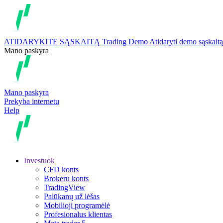
ATIDARYKITE SĄSKAITĄ
Trading
Demo
Atidaryti demo sąskaitą
Mano paskyra
Mano paskyra
Prekyba internetu
Help
Investuok
CFD konts
Brokeru konts
TradingView
Palūkanų už lėšas
Mobilioji programėlė
Profesionalus klientas