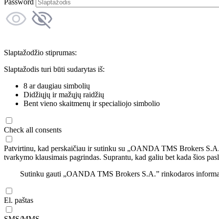
Password
Slaptažodžio stiprumas:
Slaptažodis turi būti sudarytas iš:
8 ar daugiau simbolių
Didžiųjų ir mažųjų raidžių
Bent vieno skaitmenų ir specialiojo simbolio
Check all consents
Patvirtinu, kad perskaičiau ir sutinku su „OANDA TMS Brokers S.A
tvarkymo klausimais pagrindas. Suprantu, kad galiu bet kada šios pasl
Sutinku gauti „OANDA TMS Brokers S.A.” rinkodaros informaciją 
El. paštas
SMS/MMS