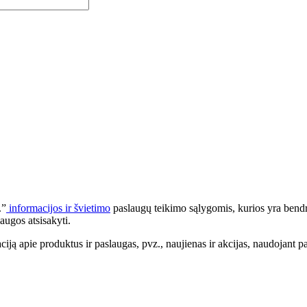
.”
informacijos ir švietimo
paslaugų teikimo sąlygomis, kurios yra bendr
augos atsisakyti.
apie produktus ir paslaugas, pvz., naujienas ir akcijas, naudojant pa