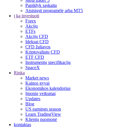
Meta trader 5
Papildyk sąskaitą
Atsisiųsti programėlę arba MT5
į ką investuoti
Forex
Akcijų
ETFs
Akcijų CFD
Ideksai CFD
CFD žaliavos
Kriptovaliutų CFD
ETF CFD
Instrumentų specifikacija
SpaceX
Rinka
Market news
Kainos gyvai
Ekonomikos kalendorius
Įmonių veiksmai
Updates
Blog
US earnings season
Learn TradingView
Klientų nuomonė
kontaktas