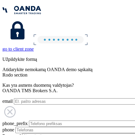
go to client zone
Užpildykite formą
Atidarykite nemokamą OANDA demo sąskaitą
Rodo section
Kas yra asmens duomenų valdytojas?
OANDA TMS Brokers S.A.
email
phone_prefix
phone