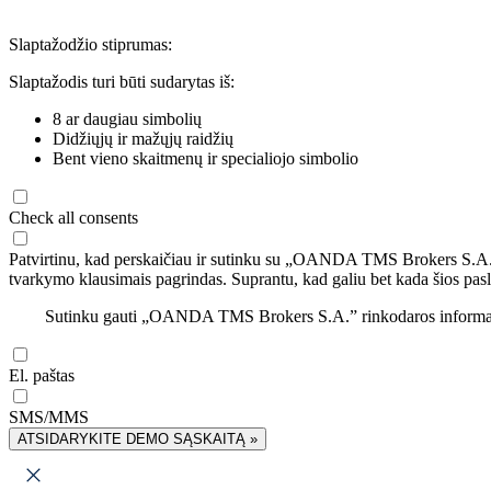
Slaptažodžio stiprumas:
Slaptažodis turi būti sudarytas iš:
8 ar daugiau simbolių
Didžiųjų ir mažųjų raidžių
Bent vieno skaitmenų ir specialiojo simbolio
Check all consents
Patvirtinu, kad perskaičiau ir sutinku su „OANDA TMS Brokers S.A
tvarkymo klausimais pagrindas. Suprantu, kad galiu bet kada šios pasl
Sutinku gauti „OANDA TMS Brokers S.A.” rinkodaros informaciją 
El. paštas
SMS/MMS
ATSIDARYKITE DEMO SĄSKAITĄ »