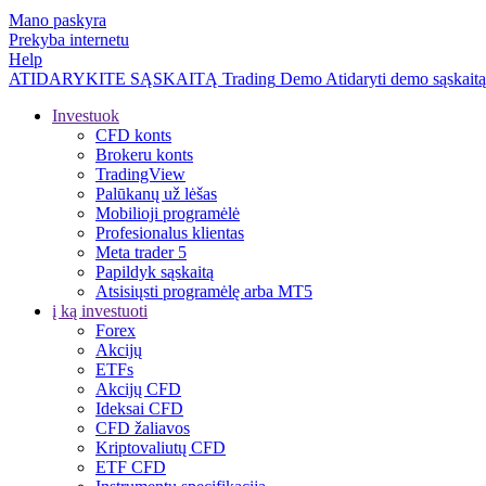
Mano paskyra
Prekyba internetu
Help
ATIDARYKITE SĄSKAITĄ
Trading
Demo
Atidaryti demo sąskaitą
Investuok
CFD konts
Brokeru konts
TradingView
Palūkanų už lėšas
Mobilioji programėlė
Profesionalus klientas
Meta trader 5
Papildyk sąskaitą
Atsisiųsti programėlę arba MT5
į ką investuoti
Forex
Akcijų
ETFs
Akcijų CFD
Ideksai CFD
CFD žaliavos
Kriptovaliutų CFD
ETF CFD