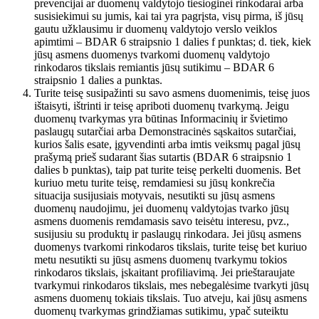
prevencijai ar duomenų valdytojo tiesioginei rinkodarai arba
susisiekimui su jumis, kai tai yra pagrįsta, visų pirma, iš jūsų
gautu užklausimu ir duomenų valdytojo verslo veiklos
apimtimi – BDAR 6 straipsnio 1 dalies f punktas; d. tiek, kiek
jūsų asmens duomenys tvarkomi duomenų valdytojo
rinkodaros tikslais remiantis jūsų sutikimu – BDAR 6
straipsnio 1 dalies a punktas.
Turite teisę susipažinti su savo asmens duomenimis, teisę juos
ištaisyti, ištrinti ir teisę apriboti duomenų tvarkymą. Jeigu
duomenų tvarkymas yra būtinas Informacinių ir švietimo
paslaugų sutarčiai arba Demonstracinės sąskaitos sutarčiai,
kurios šalis esate, įgyvendinti arba imtis veiksmų pagal jūsų
prašymą prieš sudarant šias sutartis (BDAR 6 straipsnio 1
dalies b punktas), taip pat turite teisę perkelti duomenis. Bet
kuriuo metu turite teisę, remdamiesi su jūsų konkrečia
situacija susijusiais motyvais, nesutikti su jūsų asmens
duomenų naudojimu, jei duomenų valdytojas tvarko jūsų
asmens duomenis remdamasis savo teisėtu interesu, pvz.,
susijusiu su produktų ir paslaugų rinkodara. Jei jūsų asmens
duomenys tvarkomi rinkodaros tikslais, turite teisę bet kuriuo
metu nesutikti su jūsų asmens duomenų tvarkymu tokios
rinkodaros tikslais, įskaitant profiliavimą. Jei prieštaraujate
tvarkymui rinkodaros tikslais, mes nebegalėsime tvarkyti jūsų
asmens duomenų tokiais tikslais. Tuo atveju, kai jūsų asmens
duomenų tvarkymas grindžiamas sutikimu, ypač suteiktu