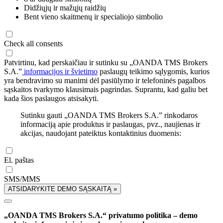
Didžiųjų ir mažųjų raidžių
Bent vieno skaitmenų ir specialiojo simbolio
Check all consents
Patvirtinu, kad perskaičiau ir sutinku su „OANDA TMS Brokers
S.A.”
informacijos ir švietimo
paslaugų teikimo sąlygomis, kurios
yra bendravimo su manimi dėl pasiūlymo ir telefoninės pagalbos
sąskaitos tvarkymo klausimais pagrindas. Suprantu, kad galiu bet
kada šios paslaugos atsisakyti.
Sutinku gauti „OANDA TMS Brokers S.A.” rinkodaros
informaciją apie produktus ir paslaugas, pvz., naujienas ir
akcijas, naudojant pateiktus kontaktinius duomenis:
El. paštas
SMS/MMS
ATSIDARYKITE DEMO SĄSKAITĄ »
„OANDA TMS Brokers S.A.“ privatumo politika – demo