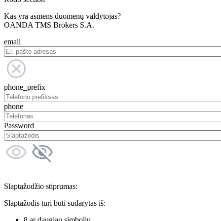
Kas yra asmens duomenų valdytojas?
OANDA TMS Brokers S.A.
email
phone_prefix
phone
Password
Slaptažodžio stiprumas:
Slaptažodis turi būti sudarytas iš:
8 ar daugiau simbolių