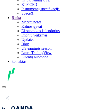
Kriptovaliutų CFD
ETF CFD
Instrumentų specifikacija
SpaceX
Rinka
Market news
Kainos gyvai
Ekonomikos kalendorius
Įmonių veiksmai
Updates
Blog
US earnings season
Learn TradingView
Klientų nuomonė
kontaktas