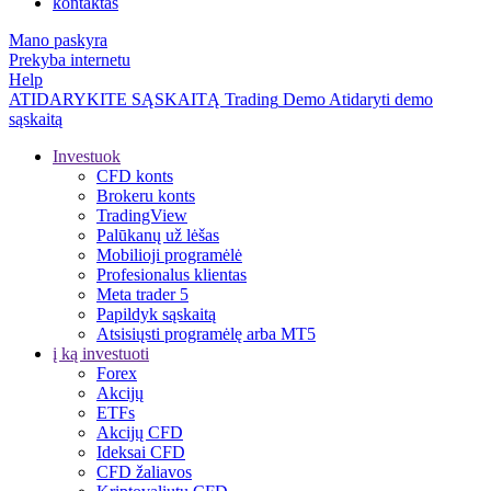
kontaktas
Mano paskyra
Prekyba internetu
Help
ATIDARYKITE SĄSKAITĄ
Trading
Demo
Atidaryti demo
sąskaitą
Investuok
CFD konts
Brokeru konts
TradingView
Palūkanų už lėšas
Mobilioji programėlė
Profesionalus klientas
Meta trader 5
Papildyk sąskaitą
Atsisiųsti programėlę arba MT5
į ką investuoti
Forex
Akcijų
ETFs
Akcijų CFD
Ideksai CFD
CFD žaliavos