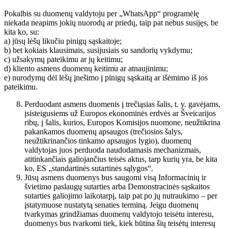
Pokalbis su duomenų valdytoju per „WhatsApp“ programėlę
niekada neapims jokių nuorodų ar priedų, taip pat nebus susijęs, be
kita ko, su:
a) jūsų lėšų likučiu pinigų sąskaitoje;
b) bet kokiais klausimais, susijusiais su sandorių vykdymu;
c) užsakymų pateikimu ar jų keitimu;
d) kliento asmens duomenų keitimu ar atnaujinimu;
e) nurodymų dėl lėšų įnešimo į pinigų sąskaitą ar išėmimo iš jos
pateikimu.
Perduodant asmens duomenis į trečiąsias šalis, t. y. gavėjams,
įsisteigusiems už Europos ekonominės erdvės ar Šveicarijos
ribų, į šalis, kurios, Europos Komisijos nuomone, neužtikrina
pakankamos duomenų apsaugos (trečiosios šalys,
neužtikrinančios tinkamo apsaugos lygio), duomenų
valdytojas juos perduoda naudodamasis mechanizmais,
atitinkančiais galiojančius teisės aktus, tarp kurių yra, be kita
ko, ES „standartinės sutartinės sąlygos“.
Jūsų asmens duomenys bus saugomi visą Informacinių ir
švietimo paslaugų sutarties arba Demonstracinės sąskaitos
sutarties galiojimo laikotarpį, taip pat po jų nutraukimo – per
įstatymuose nustatytą senaties terminą. Jeigu duomenų
tvarkymas grindžiamas duomenų valdytojo teisėtu interesu,
duomenys bus tvarkomi tiek, kiek būtina šių teisėtų interesų