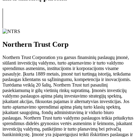
Northern Trust Corp
Northern Trust Corporation yra garsus finansinių paslaugų įmonė,
siūlanti investicijų valdymo, turto aptarnavimo ir turto valdymo
sprendimus asmenims, institucijoms ir korporacijoms visame
pasaulyje. Įkurta 1889 metais, įmonė turi turtingą istoriją, teikdama
paslaugas klientams su sąžiningumu, kompetencija ir inovacijomis.
Turėdama veiklą 20 šalių, Northern Trust turi pasaulinį
pasiekiamumą ir gilų vietinių rinkų supratimą. Įmonės investicijų
valdymo paslaugos apima platų investavimo strategijų spektrą,
įskaitant akcijas, fiksuotas pajamas ir alternatyvias investicijas. Jos
turto aptarnavimo sprendimai apima platų turto klasių spektrą,
įskaitant saugojimą, fondų administravimą ir vidurio biuro
paslaugas. Northern Trust turto valdymo paslaugos teikia pritaikytus
sprendimus didelės grynosios vertės asmenims ir šeimoms, įskaitant
investicijų valdymą, patikėjimo ir turto planavimą bei privačią
bankininkystę. Įmonė yra įsipareigojusi teikti išskirtines paslaugas ir