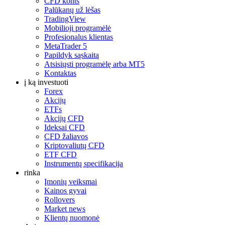
CFD konts
Palūkanų už lėšas
TradingView
Mobilioji programėlė
Profesionalus klientas
MetaTrader 5
Papildyk sąskaitą
Atsisiųsti programėlę arba MT5
Kontaktas
į ką investuoti
Forex
Akcijų
ETFs
Akcijų CFD
Ideksai CFD
CFD žaliavos
Kriptovaliutų CFD
ETF CFD
Instrumentų specifikacija
rinka
Įmonių veiksmai
Kainos gyvai
Rollovers
Market news
Klientų nuomonė