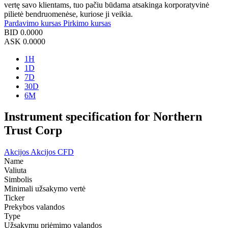
vertę savo klientams, tuo pačiu būdama atsakinga korporatyvinė
pilietė bendruomenėse, kuriose ji veikia.
Pardavimo kursas
Pirkimo kursas
BID
0.0000
ASK
0.0000
1H
1D
7D
30D
6M
Instrument specification for Northern
Trust Corp
Akcijos
Akcijos CFD
Name
Valiuta
Simbolis
Minimali užsakymo vertė
Ticker
Prekybos valandos
Type
Užsakymų priėmimo valandos