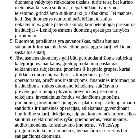
duomenų valdytojo rinkodaros tikslais, turite teisę bet kuriuo
metu atšaukti savo sutikimą, nepažeidžiant tvarkymo
teisėtumo, grindžiamo sutikimu iki jo atšaukimo. Jei manote,
kad jūsų duomenys tvarkomi pažeidžiant teisinius
reikalavimus, galite pateikti skundą kompetentingai priežiūros
institucijai – Lenkijos asmens duomenų apsaugos tarnybos
pirmininkui.
Duomenų pateikimas yra savanoriškas, tačiau būtinas
sudarant Informacinių ir švietimo paslaugų sutartį bei Demo
sąskaitos sutartį.
Jūsų asmens duomenys gali būti perduodami šioms subjektų
kategorijoms: bankams, greitųjų mokėjimų paslaugas
teikiantiems subjektams, įmonėms iš kapitalo grupės, kuriai
priklauso duomenų valdytojas, kurjeriams, pašto
operatoriams, priežiūros institucijoms, finansinės informacijos
institucijoms, rinkos duomenų teikėjams, sukčiavimo
prevencijos ir pinigų plovimo prevencijos priemonių
teikėjams, investicinius fondus valdančioms įmonėms,
priemonių, programinės įrangos ir platformų, skirtų aptarnauti
sandorius ir finansines operacijas, atliekamas įgyvendinant
Pagrindinę sutartį, tiekėjams, taip pat komercinės informacijos
siuntimui elektroninėmis ryšio priemonėmis, teisininkams,
audito įmonėms, konsultavimo įmonėms, „WhatsApp“
programos teikėjui ir įmonėms, teikiančioms serverius bei
saugančioms duomenis.