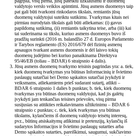
pagrįsta, visų pirma, jūsų pateiktu užklausimu ir duomenų
valdytojo verslo veiklos apimtimi. Jūsų asmens duomenys taip
pat gali būti tvarkomi rinkodaros tikslais, remiantis jūsų
duomenų valdytojui suteiktu sutikimu. Tvarkymas kitais nei
pirmiau nurodytais tikslais gali būti atliekamas: (i) gavus
papildomą sutikimą, (ii) remiantis taikytina teise, arba (iii) kai
tai suderinama su tikslu, kuriuo asmens duomenys buvo iš
pradžių surinkti (2016 m. balandžio 27 d. Europos Parlamento
ir Tarybos reglamento (ES) 2016/679 dėl fizinių asmenų
apsaugos tvarkant asmens duomenis ir dėl laisvo tokių
duomenų judėjimo bei kuriuo panaikinama Direktyva
95/46/EB (toliau – BDAR) 6 straipsnio 4 dalis).
Jūsų asmens duomenų tvarkymo teisinis pagrindas yra: a. tiek,
kiek duomenų tvarkymas yra būtinas Informacinių ir švietimo
paslaugų sutarčiai bei Demo sąskaitos sutarčiai įvykdyti ir
veiksmams, atliekamiems prieš sudarant sutartį, atlikti –
BDAR 6 straipsnio 1 dalies b punktas; b. tiek, kiek duomenų
tvarkymas yra būtinas duomenų valdytojui, kad jis galėtų
įvykdyti jam tenkančias teisines prievoles, visų pirma
susijusias su atitikties reikalavimams užtikrinimu – BDAR 6
straipsnio c punktas; c. tiek, kiek tvarkymas yra būtinas
tikslams, kylančiems iš duomenų valdytojo teisėtų interesų,
pvz., būtinų atsiskaitymų atlikimui ir pretenzijų, kylančių iš
sudarytos Informacijos ir švietimo paslaugų sutarties arba
Demo sąskaitos sutarties, pareiškimui, saugumui, sukčiavimo