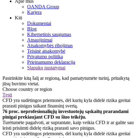
Apie mus
OANDA Group
Karjera
Kiti
Dokumentai
Blog
Kibernetinis saugumas
Atnaujinimai
Atsakomybės ribojimas
Teisinė atsakomybė
Privatumo politika
Prieinamumo deklaracija
Slapukų nustatymai
Pasirinkite kitą šalį ar regioną, kad pamatytumėte turinį, pritaikytą
jūsų buvimo vietai.
Choose country or region
Tęsti
CFD yra sudėtingos priemonės, dėl kurių kyla didelė rizika greitai
prarasti pinigus taikant finansinį svertą.
76 proc. neprofesionaliųjų investuotojų sąskaitų prarandami
pinigai prekiaujant CFD su šiuo teikėju.
Turėtumėte pagalvoti, ar suprantate, kaip veikia CFD ir ar galite sau
leisti prisiimti didelę riziką prarasti savo pinigus.
CFD yra sudėtingos priemonės, dėl kurių kyla didelė rizika greitai