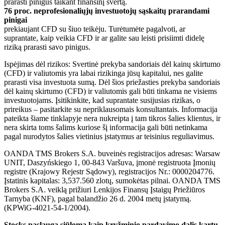
prarasti pinigus taikant finansinį svertą.
76 proc. neprofesionaliųjų investuotojų sąskaitų prarandami
pinigai
prekiaujant CFD su šiuo teikėju. Turėtumėte pagalvoti, ar
suprantate, kaip veikia CFD ir ar galite sau leisti prisiimti didelę
riziką prarasti savo pinigus.
Ispėjimas dėl rizikos: Svertinė prekyba sandoriais dėl kainų skirtumo
(CFD) ir valiutomis yra labai rizikinga jūsų kapitalui, nes galite
prarasti visa investuota sumą. Dėl šios priežasties prekyba sandoriais
dėl kainų skirtumo (CFD) ir valiutomis gali būti tinkama ne visiems
investuotojams. Įsitikinkite, kad suprantate susijusias rizikas, o
prireikus – pasitarkite su nepriklausomais konsultantais. Informacija
pateikta šiame tinklapyje nera nukreipta į tam tikros šalies klientus, ir
nera skirta toms šalims kuriose šį informacija gali būti netinkama
pagal nurodytos šalies vietinius įstatymus ar teisinius reguliavimus.
OANDA TMS Brokers S.A. buveinės registracijos adresas: Warsaw
UNIT, Daszyńskiego 1, 00-843 Varšuva, įmonė registruota Įmonių
registre (Krajowy Rejestr Sądowy), registracijos Nr.: 0000204776.
Įstatinis kapitalas: 3,537.560 zlotų, sumokėtas pilnai. OANDA TMS
Brokers S.A. veiklą prižiuri Lenkijos Finansų Įstaigų Priežiūros
Tarnyba (KNF), pagal balandžio 26 d. 2004 metų įstatymą.
(KPWiG-4021-54-1/2004).
Stocks paslauga siūloma kaip kryžminio pardavimo dalis kartu