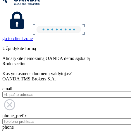
go to client zone
Užpildykite formą
Atidarykite nemokamą OANDA demo sąskaitą
Rodo section
Kas yra asmens duomenų valdytojas?
OANDA TMS Brokers S.A.
email
phone_prefix
phone