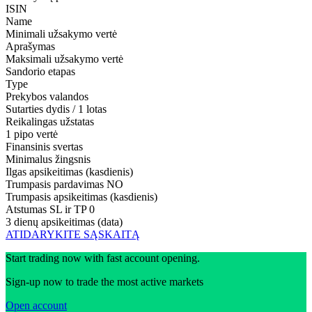
ISIN
Name
Minimali užsakymo vertė
Aprašymas
Maksimali užsakymo vertė
Sandorio etapas
Type
Prekybos valandos
Sutarties dydis / 1 lotas
Reikalingas užstatas
1 pipo vertė
Finansinis svertas
Minimalus žingsnis
Ilgas apsikeitimas (kasdienis)
Trumpasis pardavimas
NO
Trumpasis apsikeitimas (kasdienis)
Atstumas SL ir TP
0
3 dienų apsikeitimas (data)
ATIDARYKITE SĄSKAITĄ
Start trading now with fast account opening.
Sign-up now to trade the most active markets
Open account