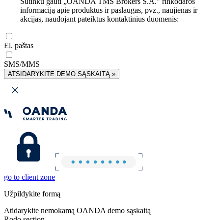
Sutinku gauti „OANDA TMS Brokers S.A.” rinkodaros
informaciją apie produktus ir paslaugas, pvz., naujienas ir
akcijas, naudojant pateiktus kontaktinius duomenis:
El. paštas
SMS/MMS
ATSIDARYKITE DEMO SĄSKAITĄ »
go to client zone
Užpildykite formą
Atidarykite nemokamą OANDA demo sąskaitą
Rodo section