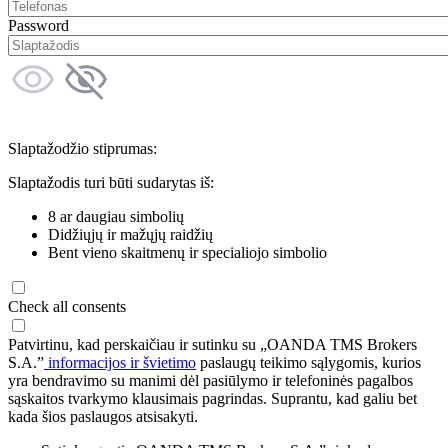
Password
Slaptažodžio stiprumas:
Slaptažodis turi būti sudarytas iš:
8 ar daugiau simbolių
Didžiųjų ir mažųjų raidžių
Bent vieno skaitmenų ir specialiojo simbolio
Check all consents
Patvirtinu, kad perskaičiau ir sutinku su „OANDA TMS Brokers
S.A.”
informacijos ir švietimo
paslaugų teikimo sąlygomis, kurios
yra bendravimo su manimi dėl pasiūlymo ir telefoninės pagalbos
sąskaitos tvarkymo klausimais pagrindas. Suprantu, kad galiu bet
kada šios paslaugos atsisakyti.