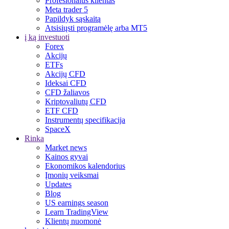
Profesionalus klientas
Meta trader 5
Papildyk sąskaitą
Atsisiųsti programėlę arba MT5
į ką investuoti
Forex
Akcijų
ETFs
Akcijų CFD
Ideksai CFD
CFD žaliavos
Kriptovaliutų CFD
ETF CFD
Instrumentų specifikacija
SpaceX
Rinka
Market news
Kainos gyvai
Ekonomikos kalendorius
Įmonių veiksmai
Updates
Blog
US earnings season
Learn TradingView
Klientų nuomonė