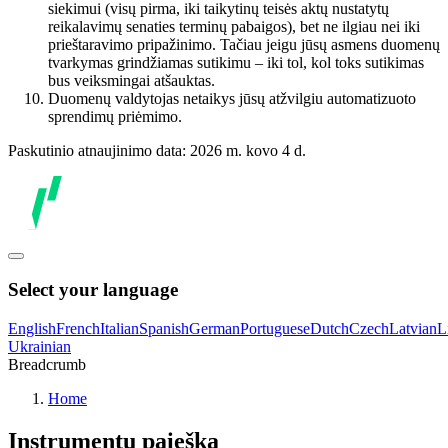
siekimui (visų pirma, iki taikytinų teisės aktų nustatytų
reikalavimų senaties terminų pabaigos), bet ne ilgiau nei iki
prieštaravimo pripažinimo. Tačiau jeigu jūsų asmens duomenų
tvarkymas grindžiamas sutikimu – iki tol, kol toks sutikimas
bus veiksmingai atšauktas.
Duomenų valdytojas netaikys jūsų atžvilgiu automatizuoto
sprendimų priėmimo.
Paskutinio atnaujinimo data: 2026 m. kovo 4 d.
Select your language
English
French
Italian
Spanish
German
Portuguese
Dutch
Czech
Latvian
L
Ukrainian
Breadcrumb
Home
Instrumentų paieška