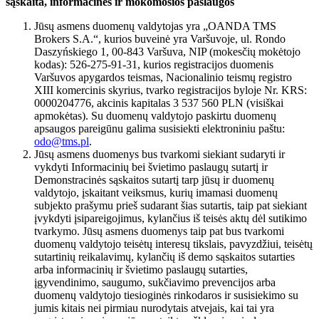
sąskaita, informacinės ir mokomosios paslaugos
Jūsų asmens duomenų valdytojas yra „OANDA TMS
Brokers S.A.“, kurios buveinė yra Varšuvoje, ul. Rondo
Daszyńskiego 1, 00-843 Varšuva, NIP (mokesčių mokėtojo
kodas): 526-275-91-31, kurios registracijos duomenis
Varšuvos apygardos teismas, Nacionalinio teismų registro
XIII komercinis skyrius, tvarko registracijos byloje Nr. KRS:
0000204776, akcinis kapitalas 3 537 560 PLN (visiškai
apmokėtas). Su duomenų valdytojo paskirtu duomenų
apsaugos pareigūnu galima susisiekti elektroniniu paštu:
odo@tms.pl
.
Jūsų asmens duomenys bus tvarkomi siekiant sudaryti ir
vykdyti Informacinių bei švietimo paslaugų sutartį ir
Demonstracinės sąskaitos sutartį tarp jūsų ir duomenų
valdytojo, įskaitant veiksmus, kurių imamasi duomenų
subjekto prašymu prieš sudarant šias sutartis, taip pat siekiant
įvykdyti įsipareigojimus, kylančius iš teisės aktų dėl sutikimo
tvarkymo. Jūsų asmens duomenys taip pat bus tvarkomi
duomenų valdytojo teisėtų interesų tikslais, pavyzdžiui, teisėtų
sutartinių reikalavimų, kylančių iš demo sąskaitos sutarties
arba informacinių ir švietimo paslaugų sutarties,
įgyvendinimo, saugumo, sukčiavimo prevencijos arba
duomenų valdytojo tiesioginės rinkodaros ir susisiekimo su
jumis kitais nei pirmiau nurodytais atvejais, kai tai yra