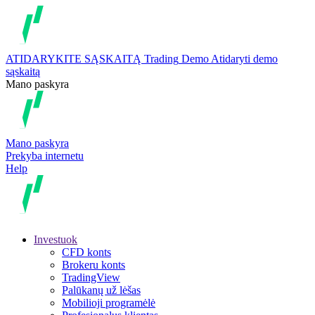
ATIDARYKITE SĄSKAITĄ
Trading
Demo
Atidaryti demo
sąskaitą
Mano paskyra
Mano paskyra
Prekyba internetu
Help
Investuok
CFD konts
Brokeru konts
TradingView
Palūkanų už lėšas
Mobilioji programėlė