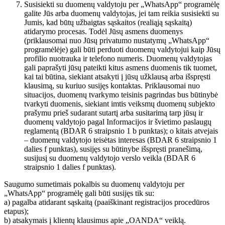
Susisiekti su duomenų valdytoju per „WhatsApp“ programėlę
galite Jūs arba duomenų valdytojas, jei tam reikia susisiekti su
Jumis, kad būtų užbaigtas sąskaitos (realiąją sąskaitą)
atidarymo procesas. Todėl Jūsų asmens duomenys
(priklausomai nuo Jūsų privatumo nustatymų „WhatsApp“
programėlėje) gali būti perduoti duomenų valdytojui kaip Jūsų
profilio nuotrauka ir telefono numeris. Duomenų valdytojas
gali paprašyti jūsų pateikti kitus asmens duomenis tik tuomet,
kai tai būtina, siekiant atsakyti į jūsų užklausą arba išspręsti
klausimą, su kuriuo susijęs kontaktas. Priklausomai nuo
situacijos, duomenų tvarkymo teisinis pagrindas bus būtinybė
tvarkyti duomenis, siekiant imtis veiksmų duomenų subjekto
prašymu prieš sudarant sutartį arba susitarimą tarp jūsų ir
duomenų valdytojo pagal Informacijos ir švietimo paslaugų
reglamentą (BDAR 6 straipsnio 1 b punktas); o kitais atvejais
– duomenų valdytojo teisėtas interesas (BDAR 6 straipsnio 1
dalies f punktas), susijęs su būtinybe išspręsti pranešimą,
susijusį su duomenų valdytojo verslo veikla (BDAR 6
straipsnio 1 dalies f punktas).
Saugumo sumetimais pokalbis su duomenų valdytoju per
„WhatsApp“ programėlę gali būti susijęs tik su:
a) pagalba atidarant sąskaitą (paaiškinant registracijos procedūros
etapus);
b) atsakymais į klientų klausimus apie „OANDA“ veiklą.