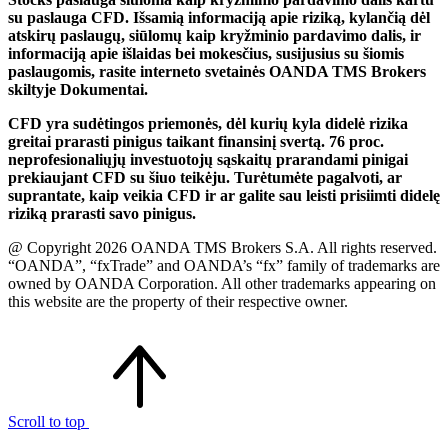
su paslauga CFD. Išsamią informaciją apie riziką, kylančią dėl
atskirų paslaugų, siūlomų kaip kryžminio pardavimo dalis, ir
informaciją apie išlaidas bei mokesčius, susijusius su šiomis
paslaugomis, rasite interneto svetainės OANDA TMS Brokers
skiltyje Dokumentai.
CFD yra sudėtingos priemonės, dėl kurių kyla didelė rizika
greitai prarasti pinigus taikant finansinį svertą. 76 proc.
neprofesionaliųjų investuotojų sąskaitų prarandami pinigai
prekiaujant CFD su šiuo teikėju. Turėtumėte pagalvoti, ar
suprantate, kaip veikia CFD ir ar galite sau leisti prisiimti didelę
riziką prarasti savo pinigus.
@ Copyright 2026 OANDA TMS Brokers S.A. All rights reserved.
“OANDA”, “fxTrade” and OANDA’s “fx” family of trademarks are
owned by OANDA Corporation. All other trademarks appearing on
this website are the property of their respective owner.
Scroll to top