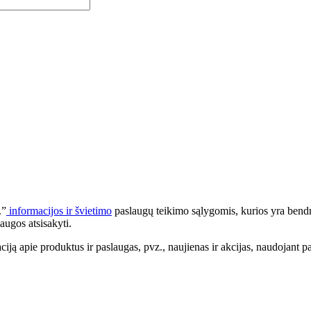
.”
informacijos ir švietimo
paslaugų teikimo sąlygomis, kurios yra bendr
augos atsisakyti.
apie produktus ir paslaugas, pvz., naujienas ir akcijas, naudojant pa