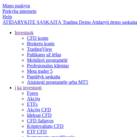
Mano paskyra
Prekyba internetu
Help
ATIDARYKITE SĄSKAITĄ
Trading
Demo
Atidaryti demo sąskaitą
Investuok
CFD konts
Brokeru konts
TradingView
Palūkanų už lėšas
Mobilioji programėlė
Profesionalus klientas
Meta trader 5
Papildyk sąskaitą
Atsisiųsti programėlę arba MT5
į ką investuoti
Forex
Akcijų
ETFs
Akcijų CFD
Ideksai CFD
CFD žaliavos
Kriptovaliutų CFD
ETF CFD