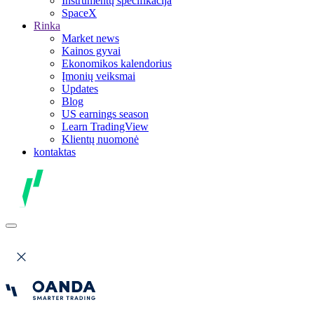
Instrumentų specifikacija
SpaceX
Rinka
Market news
Kainos gyvai
Ekonomikos kalendorius
Įmonių veiksmai
Updates
Blog
US earnings season
Learn TradingView
Klientų nuomonė
kontaktas