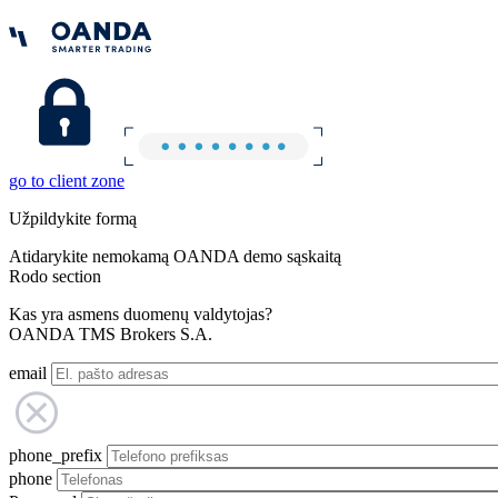
go to client zone
Užpildykite formą
Atidarykite nemokamą OANDA demo sąskaitą
Rodo section
Kas yra asmens duomenų valdytojas?
OANDA TMS Brokers S.A.
email
phone_prefix
phone