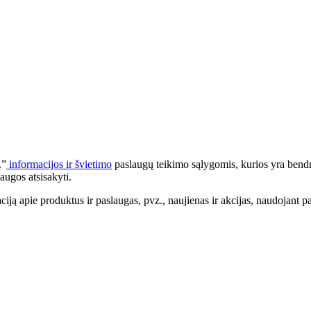
.”
informacijos ir švietimo
paslaugų teikimo sąlygomis, kurios yra bendr
augos atsisakyti.
apie produktus ir paslaugas, pvz., naujienas ir akcijas, naudojant pa