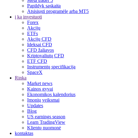
Meta trader 5
Papildyk sąskaitą
Atsisiųsti programėlę arba MT5
į ką investuoti
Forex
Akcijų
ETFs
Akcijų CFD
Ideksai CFD
CFD žaliavos
Kriptovaliutų CFD
ETF CFD
Instrumentų specifikacija
SpaceX
Rinka
Market news
Kainos gyvai
Ekonomikos kalendorius
Įmonių veiksmai
Updates
Blog
US earnings season
Learn TradingView
Klientų nuomonė
kontaktas