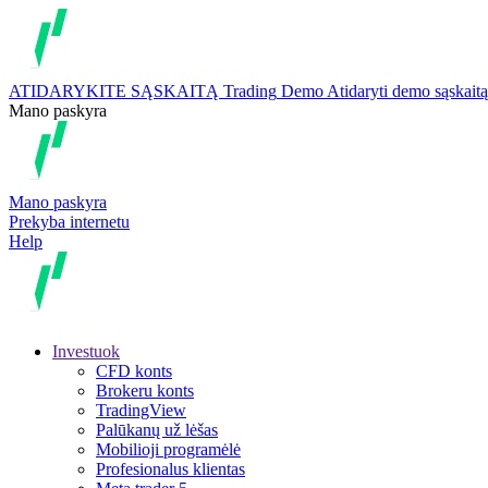
ATIDARYKITE SĄSKAITĄ
Trading
Demo
Atidaryti demo sąskaitą
Mano paskyra
Mano paskyra
Prekyba internetu
Help
Investuok
CFD konts
Brokeru konts
TradingView
Palūkanų už lėšas
Mobilioji programėlė
Profesionalus klientas