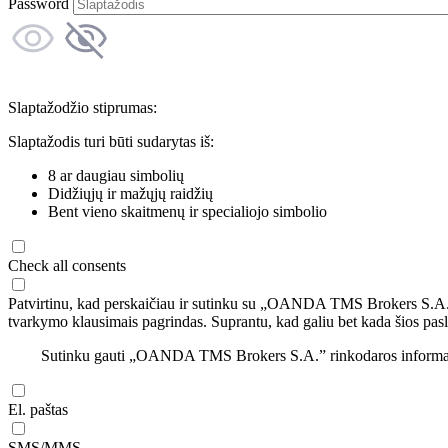
Password
Slaptažodžio stiprumas:
Slaptažodis turi būti sudarytas iš:
8 ar daugiau simbolių
Didžiųjų ir mažųjų raidžių
Bent vieno skaitmenų ir specialiojo simbolio
Check all consents
Patvirtinu, kad perskaičiau ir sutinku su „OANDA TMS Brokers S.A
tvarkymo klausimais pagrindas. Suprantu, kad galiu bet kada šios pasl
Sutinku gauti „OANDA TMS Brokers S.A.” rinkodaros informaciją 
El. paštas
SMS/MMS