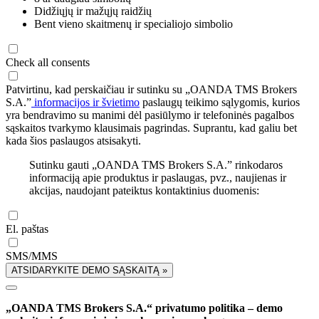
Didžiųjų ir mažųjų raidžių
Bent vieno skaitmenų ir specialiojo simbolio
Check all consents
Patvirtinu, kad perskaičiau ir sutinku su „OANDA TMS Brokers
S.A.”
informacijos ir švietimo
paslaugų teikimo sąlygomis, kurios
yra bendravimo su manimi dėl pasiūlymo ir telefoninės pagalbos
sąskaitos tvarkymo klausimais pagrindas. Suprantu, kad galiu bet
kada šios paslaugos atsisakyti.
Sutinku gauti „OANDA TMS Brokers S.A.” rinkodaros
informaciją apie produktus ir paslaugas, pvz., naujienas ir
akcijas, naudojant pateiktus kontaktinius duomenis:
El. paštas
SMS/MMS
ATSIDARYKITE DEMO SĄSKAITĄ »
„OANDA TMS Brokers S.A.“ privatumo politika – demo