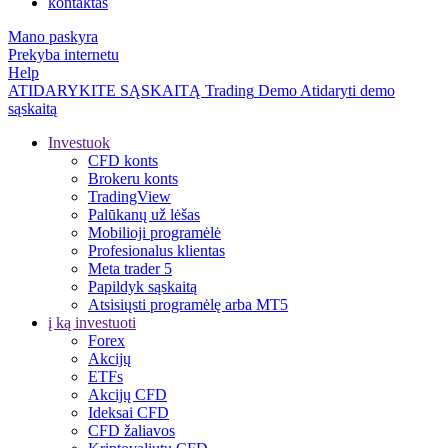
kontaktas
Mano paskyra
Prekyba internetu
Help
ATIDARYKITE SĄSKAITĄ
Trading
Demo
Atidaryti demo
sąskaitą
Investuok
CFD konts
Brokeru konts
TradingView
Palūkanų už lėšas
Mobilioji programėlė
Profesionalus klientas
Meta trader 5
Papildyk sąskaitą
Atsisiųsti programėlę arba MT5
į ką investuoti
Forex
Akcijų
ETFs
Akcijų CFD
Ideksai CFD
CFD žaliavos