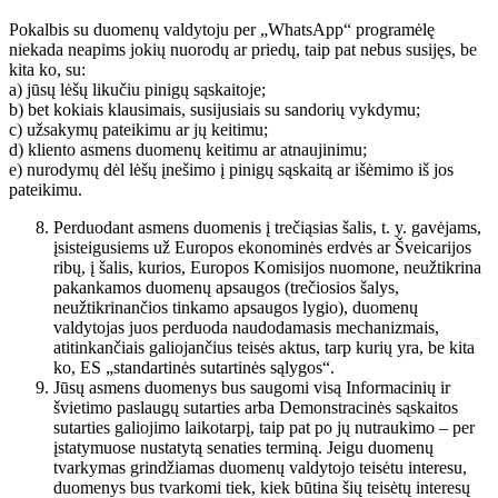
Pokalbis su duomenų valdytoju per „WhatsApp“ programėlę
niekada neapims jokių nuorodų ar priedų, taip pat nebus susijęs, be
kita ko, su:
a) jūsų lėšų likučiu pinigų sąskaitoje;
b) bet kokiais klausimais, susijusiais su sandorių vykdymu;
c) užsakymų pateikimu ar jų keitimu;
d) kliento asmens duomenų keitimu ar atnaujinimu;
e) nurodymų dėl lėšų įnešimo į pinigų sąskaitą ar išėmimo iš jos
pateikimu.
Perduodant asmens duomenis į trečiąsias šalis, t. y. gavėjams,
įsisteigusiems už Europos ekonominės erdvės ar Šveicarijos
ribų, į šalis, kurios, Europos Komisijos nuomone, neužtikrina
pakankamos duomenų apsaugos (trečiosios šalys,
neužtikrinančios tinkamo apsaugos lygio), duomenų
valdytojas juos perduoda naudodamasis mechanizmais,
atitinkančiais galiojančius teisės aktus, tarp kurių yra, be kita
ko, ES „standartinės sutartinės sąlygos“.
Jūsų asmens duomenys bus saugomi visą Informacinių ir
švietimo paslaugų sutarties arba Demonstracinės sąskaitos
sutarties galiojimo laikotarpį, taip pat po jų nutraukimo – per
įstatymuose nustatytą senaties terminą. Jeigu duomenų
tvarkymas grindžiamas duomenų valdytojo teisėtu interesu,
duomenys bus tvarkomi tiek, kiek būtina šių teisėtų interesų