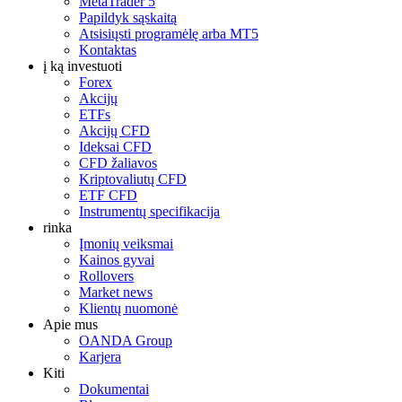
MetaTrader 5
Papildyk sąskaitą
Atsisiųsti programėlę arba MT5
Kontaktas
į ką investuoti
Forex
Akcijų
ETFs
Akcijų CFD
Ideksai CFD
CFD žaliavos
Kriptovaliutų CFD
ETF CFD
Instrumentų specifikacija
rinka
Įmonių veiksmai
Kainos gyvai
Rollovers
Market news
Klientų nuomonė
Apie mus
OANDA Group
Karjera
Kiti
Dokumentai