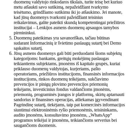
duomenų valdytojo rinkodaros tikslais, turite teisę bet kuriuo
metu atšaukti savo sutikimą, nepažeidžiant tvarkymo
teisėtumo, grindžiamo sutikimu iki jo atšaukimo. Jei manote,
kad jūsų duomenys tvarkomi pažeidžiant teisinius
reikalavimus, galite pateikti skundą kompetentingai priežiūros
institucijai – Lenkijos asmens duomenų apsaugos tarnybos
pirmininkui.
Duomenų pateikimas yra savanoriškas, tačiau būtinas
sudarant Informacinių ir švietimo paslaugų sutartį bei Demo
sąskaitos sutartį.
Jūsų asmens duomenys gali būti perduodami šioms subjektų
kategorijoms: bankams, greitųjų mokėjimų paslaugas
teikiantiems subjektams, įmonėms iš kapitalo grupės, kuriai
priklauso duomenų valdytojas, kurjeriams, pašto
operatoriams, priežiūros institucijoms, finansinės informacijos
institucijoms, rinkos duomenų teikėjams, sukčiavimo
prevencijos ir pinigų plovimo prevencijos priemonių
teikėjams, investicinius fondus valdančioms įmonėms,
priemonių, programinės įrangos ir platformų, skirtų aptarnauti
sandorius ir finansines operacijas, atliekamas įgyvendinant
Pagrindinę sutartį, tiekėjams, taip pat komercinės informacijos
siuntimui elektroninėmis ryšio priemonėmis, teisininkams,
audito įmonėms, konsultavimo įmonėms, „WhatsApp“
programos teikėjui ir įmonėms, teikiančioms serverius bei
saugančioms duomenis.