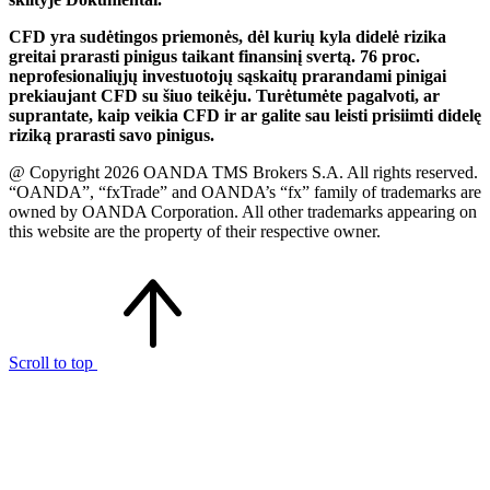
CFD yra sudėtingos priemonės, dėl kurių kyla didelė rizika
greitai prarasti pinigus taikant finansinį svertą. 76 proc.
neprofesionaliųjų investuotojų sąskaitų prarandami pinigai
prekiaujant CFD su šiuo teikėju. Turėtumėte pagalvoti, ar
suprantate, kaip veikia CFD ir ar galite sau leisti prisiimti didelę
riziką prarasti savo pinigus.
@ Copyright 2026 OANDA TMS Brokers S.A. All rights reserved.
“OANDA”, “fxTrade” and OANDA’s “fx” family of trademarks are
owned by OANDA Corporation. All other trademarks appearing on
this website are the property of their respective owner.
Scroll to top