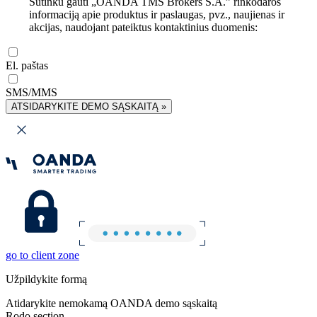
Sutinku gauti „OANDA TMS Brokers S.A.” rinkodaros
informaciją apie produktus ir paslaugas, pvz., naujienas ir
akcijas, naudojant pateiktus kontaktinius duomenis:
El. paštas
SMS/MMS
ATSIDARYKITE DEMO SĄSKAITĄ »
go to client zone
Užpildykite formą
Atidarykite nemokamą OANDA demo sąskaitą
Rodo section