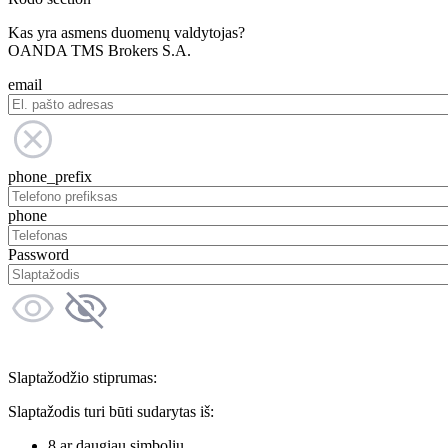
Kas yra asmens duomenų valdytojas?
OANDA TMS Brokers S.A.
email
phone_prefix
phone
Password
Slaptažodžio stiprumas:
Slaptažodis turi būti sudarytas iš:
8 ar daugiau simbolių