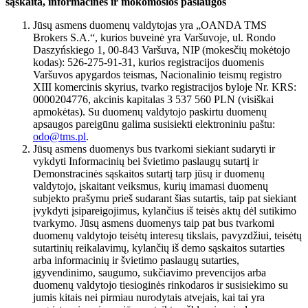
sąskaita, informacinės ir mokomosios paslaugos
Jūsų asmens duomenų valdytojas yra „OANDA TMS
Brokers S.A.“, kurios buveinė yra Varšuvoje, ul. Rondo
Daszyńskiego 1, 00-843 Varšuva, NIP (mokesčių mokėtojo
kodas): 526-275-91-31, kurios registracijos duomenis
Varšuvos apygardos teismas, Nacionalinio teismų registro
XIII komercinis skyrius, tvarko registracijos byloje Nr. KRS:
0000204776, akcinis kapitalas 3 537 560 PLN (visiškai
apmokėtas). Su duomenų valdytojo paskirtu duomenų
apsaugos pareigūnu galima susisiekti elektroniniu paštu:
odo@tms.pl
.
Jūsų asmens duomenys bus tvarkomi siekiant sudaryti ir
vykdyti Informacinių bei švietimo paslaugų sutartį ir
Demonstracinės sąskaitos sutartį tarp jūsų ir duomenų
valdytojo, įskaitant veiksmus, kurių imamasi duomenų
subjekto prašymu prieš sudarant šias sutartis, taip pat siekiant
įvykdyti įsipareigojimus, kylančius iš teisės aktų dėl sutikimo
tvarkymo. Jūsų asmens duomenys taip pat bus tvarkomi
duomenų valdytojo teisėtų interesų tikslais, pavyzdžiui, teisėtų
sutartinių reikalavimų, kylančių iš demo sąskaitos sutarties
arba informacinių ir švietimo paslaugų sutarties,
įgyvendinimo, saugumo, sukčiavimo prevencijos arba
duomenų valdytojo tiesioginės rinkodaros ir susisiekimo su
jumis kitais nei pirmiau nurodytais atvejais, kai tai yra