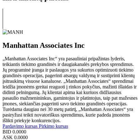
Manhattan Associates Inc
„Manhattan Associates Inc“ yra pasauliniai pripažintas lyderis,
teikiantis tiekimo grandinės ir daugiakanalės prekybos sprendimus.
Jų programinė įranga ir paslaugos yra sukurtos optimizuoti tiekimo
grandinės operacijas, pagerinti atsargų valdymą ir sustiprinti klientų
įsitraukimą visuose kanaluose. „Manhattan Associates“ sprendimai
leidžia įmonėms greitai reaguoti į rinkos pokyčius, mažinti išlaidas ir
didinti pelningumą. Jų klientai apima kai kuriuos didžiausius
pasaulio mažmenininkus, gamintojus ir platintojus, taip pat mažesnes
įmones, siekiančias pagerinti savo tiekimo grandinės operacijas.
Turėdama daugiau nei 30 metų patirtį, „Manhattan Associates“ yra
pasiryžusi teikti novatoriškus sprendimus, kurie padeda įmonėms
išlikti priekyje konkurencijos.
Pardavimo kursas
Pirkimo kursas
BID
0.0000
ASK
0.0000