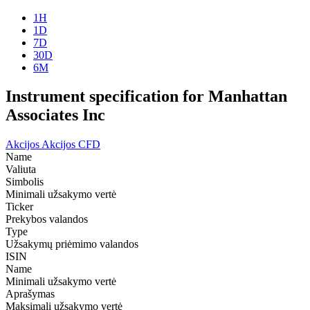
1H
1D
7D
30D
6M
Instrument specification for Manhattan
Associates Inc
Akcijos
Akcijos CFD
Name
Valiuta
Simbolis
Minimali užsakymo vertė
Ticker
Prekybos valandos
Type
Užsakymų priėmimo valandos
ISIN
Name
Minimali užsakymo vertė
Aprašymas
Maksimali užsakymo vertė