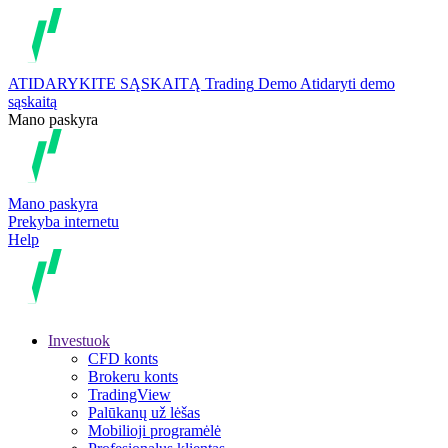
ATIDARYKITE SĄSKAITĄ
Trading
Demo
Atidaryti demo
sąskaitą
Mano paskyra
Mano paskyra
Prekyba internetu
Help
Investuok
CFD konts
Brokeru konts
TradingView
Palūkanų už lėšas
Mobilioji programėlė