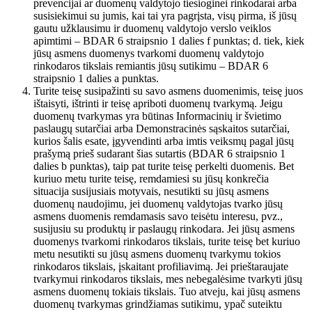
prevencijai ar duomenų valdytojo tiesioginei rinkodarai arba
susisiekimui su jumis, kai tai yra pagrįsta, visų pirma, iš jūsų
gautu užklausimu ir duomenų valdytojo verslo veiklos
apimtimi – BDAR 6 straipsnio 1 dalies f punktas; d. tiek, kiek
jūsų asmens duomenys tvarkomi duomenų valdytojo
rinkodaros tikslais remiantis jūsų sutikimu – BDAR 6
straipsnio 1 dalies a punktas.
Turite teisę susipažinti su savo asmens duomenimis, teisę juos
ištaisyti, ištrinti ir teisę apriboti duomenų tvarkymą. Jeigu
duomenų tvarkymas yra būtinas Informacinių ir švietimo
paslaugų sutarčiai arba Demonstracinės sąskaitos sutarčiai,
kurios šalis esate, įgyvendinti arba imtis veiksmų pagal jūsų
prašymą prieš sudarant šias sutartis (BDAR 6 straipsnio 1
dalies b punktas), taip pat turite teisę perkelti duomenis. Bet
kuriuo metu turite teisę, remdamiesi su jūsų konkrečia
situacija susijusiais motyvais, nesutikti su jūsų asmens
duomenų naudojimu, jei duomenų valdytojas tvarko jūsų
asmens duomenis remdamasis savo teisėtu interesu, pvz.,
susijusiu su produktų ir paslaugų rinkodara. Jei jūsų asmens
duomenys tvarkomi rinkodaros tikslais, turite teisę bet kuriuo
metu nesutikti su jūsų asmens duomenų tvarkymu tokios
rinkodaros tikslais, įskaitant profiliavimą. Jei prieštaraujate
tvarkymui rinkodaros tikslais, mes nebegalėsime tvarkyti jūsų
asmens duomenų tokiais tikslais. Tuo atveju, kai jūsų asmens
duomenų tvarkymas grindžiamas sutikimu, ypač suteiktu