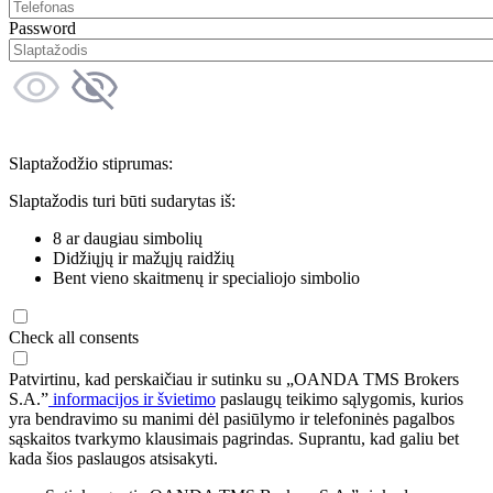
Password
Slaptažodžio stiprumas:
Slaptažodis turi būti sudarytas iš:
8 ar daugiau simbolių
Didžiųjų ir mažųjų raidžių
Bent vieno skaitmenų ir specialiojo simbolio
Check all consents
Patvirtinu, kad perskaičiau ir sutinku su „OANDA TMS Brokers
S.A.”
informacijos ir švietimo
paslaugų teikimo sąlygomis, kurios
yra bendravimo su manimi dėl pasiūlymo ir telefoninės pagalbos
sąskaitos tvarkymo klausimais pagrindas. Suprantu, kad galiu bet
kada šios paslaugos atsisakyti.