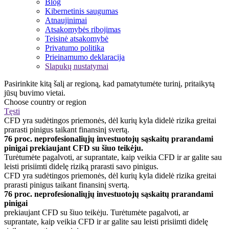
Blog
Kibernetinis saugumas
Atnaujinimai
Atsakomybės ribojimas
Teisinė atsakomybė
Privatumo politika
Prieinamumo deklaracija
Slapukų nustatymai
Pasirinkite kitą šalį ar regioną, kad pamatytumėte turinį, pritaikytą
jūsų buvimo vietai.
Choose country or region
Tęsti
CFD yra sudėtingos priemonės, dėl kurių kyla didelė rizika greitai
prarasti pinigus taikant finansinį svertą.
76 proc. neprofesionaliųjų investuotojų sąskaitų prarandami
pinigai prekiaujant CFD su šiuo teikėju.
Turėtumėte pagalvoti, ar suprantate, kaip veikia CFD ir ar galite sau
leisti prisiimti didelę riziką prarasti savo pinigus.
CFD yra sudėtingos priemonės, dėl kurių kyla didelė rizika greitai
prarasti pinigus taikant finansinį svertą.
76 proc. neprofesionaliųjų investuotojų sąskaitų prarandami
pinigai
prekiaujant CFD su šiuo teikėju. Turėtumėte pagalvoti, ar
suprantate, kaip veikia CFD ir ar galite sau leisti prisiimti didelę