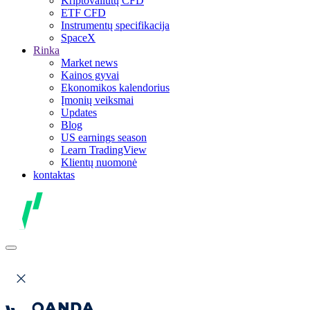
Kriptovaliutų CFD
ETF CFD
Instrumentų specifikacija
SpaceX
Rinka
Market news
Kainos gyvai
Ekonomikos kalendorius
Įmonių veiksmai
Updates
Blog
US earnings season
Learn TradingView
Klientų nuomonė
kontaktas