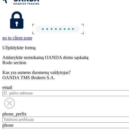
go to client zone
Užpildykite formą
Atidarykite nemokamą OANDA demo sąskaitą
Rodo section
Kas yra asmens duomenų valdytojas?
OANDA TMS Brokers S.A.
email
phone_prefix
phone