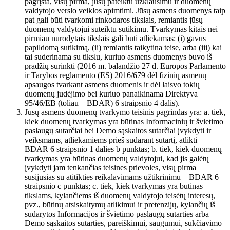
pagrįsta, visų pirma, jūsų pateiktu užklausimu ir duomenų
valdytojo verslo veiklos apimtimi. Jūsų asmens duomenys taip
pat gali būti tvarkomi rinkodaros tikslais, remiantis jūsų
duomenų valdytojui suteiktu sutikimu. Tvarkymas kitais nei
pirmiau nurodytais tikslais gali būti atliekamas: (i) gavus
papildomą sutikimą, (ii) remiantis taikytina teise, arba (iii) kai
tai suderinama su tikslu, kuriuo asmens duomenys buvo iš
pradžių surinkti (2016 m. balandžio 27 d. Europos Parlamento
ir Tarybos reglamento (ES) 2016/679 dėl fizinių asmenų
apsaugos tvarkant asmens duomenis ir dėl laisvo tokių
duomenų judėjimo bei kuriuo panaikinama Direktyva
95/46/EB (toliau – BDAR) 6 straipsnio 4 dalis).
Jūsų asmens duomenų tvarkymo teisinis pagrindas yra: a. tiek,
kiek duomenų tvarkymas yra būtinas Informacinių ir švietimo
paslaugų sutarčiai bei Demo sąskaitos sutarčiai įvykdyti ir
veiksmams, atliekamiems prieš sudarant sutartį, atlikti –
BDAR 6 straipsnio 1 dalies b punktas; b. tiek, kiek duomenų
tvarkymas yra būtinas duomenų valdytojui, kad jis galėtų
įvykdyti jam tenkančias teisines prievoles, visų pirma
susijusias su atitikties reikalavimams užtikrinimu – BDAR 6
straipsnio c punktas; c. tiek, kiek tvarkymas yra būtinas
tikslams, kylančiems iš duomenų valdytojo teisėtų interesų,
pvz., būtinų atsiskaitymų atlikimui ir pretenzijų, kylančių iš
sudarytos Informacijos ir švietimo paslaugų sutarties arba
Demo sąskaitos sutarties, pareiškimui, saugumui, sukčiavimo