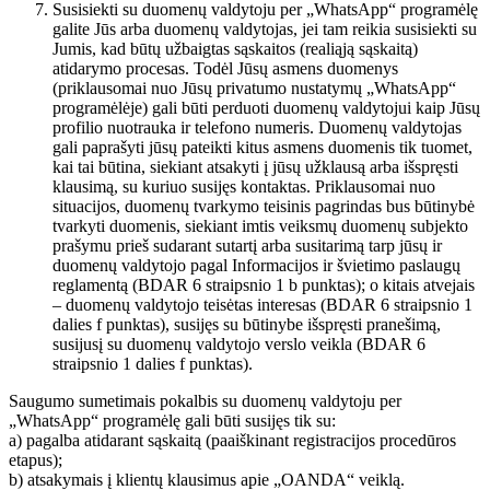
Susisiekti su duomenų valdytoju per „WhatsApp“ programėlę
galite Jūs arba duomenų valdytojas, jei tam reikia susisiekti su
Jumis, kad būtų užbaigtas sąskaitos (realiąją sąskaitą)
atidarymo procesas. Todėl Jūsų asmens duomenys
(priklausomai nuo Jūsų privatumo nustatymų „WhatsApp“
programėlėje) gali būti perduoti duomenų valdytojui kaip Jūsų
profilio nuotrauka ir telefono numeris. Duomenų valdytojas
gali paprašyti jūsų pateikti kitus asmens duomenis tik tuomet,
kai tai būtina, siekiant atsakyti į jūsų užklausą arba išspręsti
klausimą, su kuriuo susijęs kontaktas. Priklausomai nuo
situacijos, duomenų tvarkymo teisinis pagrindas bus būtinybė
tvarkyti duomenis, siekiant imtis veiksmų duomenų subjekto
prašymu prieš sudarant sutartį arba susitarimą tarp jūsų ir
duomenų valdytojo pagal Informacijos ir švietimo paslaugų
reglamentą (BDAR 6 straipsnio 1 b punktas); o kitais atvejais
– duomenų valdytojo teisėtas interesas (BDAR 6 straipsnio 1
dalies f punktas), susijęs su būtinybe išspręsti pranešimą,
susijusį su duomenų valdytojo verslo veikla (BDAR 6
straipsnio 1 dalies f punktas).
Saugumo sumetimais pokalbis su duomenų valdytoju per
„WhatsApp“ programėlę gali būti susijęs tik su:
a) pagalba atidarant sąskaitą (paaiškinant registracijos procedūros
etapus);
b) atsakymais į klientų klausimus apie „OANDA“ veiklą.