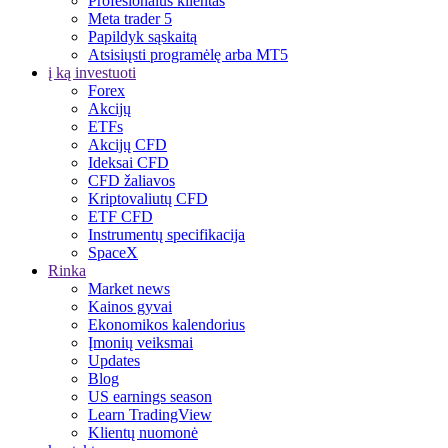
Profesionalus klientas
Meta trader 5
Papildyk sąskaitą
Atsisiųsti programėlę arba MT5
į ką investuoti
Forex
Akcijų
ETFs
Akcijų CFD
Ideksai CFD
CFD žaliavos
Kriptovaliutų CFD
ETF CFD
Instrumentų specifikacija
SpaceX
Rinka
Market news
Kainos gyvai
Ekonomikos kalendorius
Įmonių veiksmai
Updates
Blog
US earnings season
Learn TradingView
Klientų nuomonė