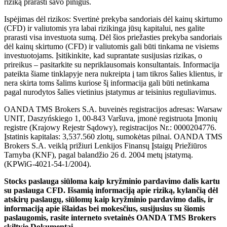
riziką prarasti savo pinigus.
Ispėjimas dėl rizikos: Svertinė prekyba sandoriais dėl kainų skirtumo
(CFD) ir valiutomis yra labai rizikinga jūsų kapitalui, nes galite
prarasti visa investuota sumą. Dėl šios priežasties prekyba sandoriais
dėl kainų skirtumo (CFD) ir valiutomis gali būti tinkama ne visiems
investuotojams. Įsitikinkite, kad suprantate susijusias rizikas, o
prireikus – pasitarkite su nepriklausomais konsultantais. Informacija
pateikta šiame tinklapyje nera nukreipta į tam tikros šalies klientus, ir
nera skirta toms šalims kuriose šį informacija gali būti netinkama
pagal nurodytos šalies vietinius įstatymus ar teisinius reguliavimus.
OANDA TMS Brokers S.A. buveinės registracijos adresas: Warsaw
UNIT, Daszyńskiego 1, 00-843 Varšuva, įmonė registruota Įmonių
registre (Krajowy Rejestr Sądowy), registracijos Nr.: 0000204776.
Įstatinis kapitalas: 3,537.560 zlotų, sumokėtas pilnai. OANDA TMS
Brokers S.A. veiklą prižiuri Lenkijos Finansų Įstaigų Priežiūros
Tarnyba (KNF), pagal balandžio 26 d. 2004 metų įstatymą.
(KPWiG-4021-54-1/2004).
Stocks paslauga siūloma kaip kryžminio pardavimo dalis kartu
su paslauga CFD. Išsamią informaciją apie riziką, kylančią dėl
atskirų paslaugų, siūlomų kaip kryžminio pardavimo dalis, ir
informaciją apie išlaidas bei mokesčius, susijusius su šiomis
paslaugomis, rasite interneto svetainės OANDA TMS Brokers
skiltyje Dokumentai.