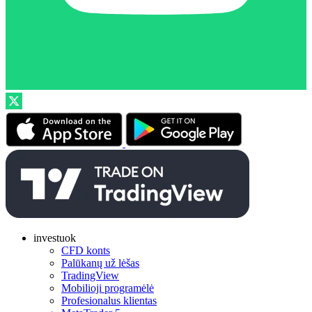
investuok
CFD konts
Palūkanų už lėšas
TradingView
Mobilioji programėlė
Profesionalus klientas