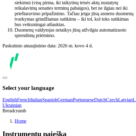
siekimui (visų pirma, iki taikytinų teisės aktų nustatytų
reikalavimų senaties terminų pabaigos), bet ne ilgiau nei iki
prieštaravimo pripažinimo. Tačiau jeigu jūsų asmens duomenų
tvarkymas grindžiamas sutikimu – iki tol, kol toks sutikimas
bus veiksmingai atšauktas.
Duomenų valdytojas netaikys jūsų atžvilgiu automatizuoto
sprendimų priėmimo.
Paskutinio atnaujinimo data: 2026 m. kovo 4 d.
Select your language
English
French
Italian
Spanish
German
Portuguese
Dutch
Czech
Latvian
L
Ukrainian
Breadcrumb
Home
Instrumentų paieška