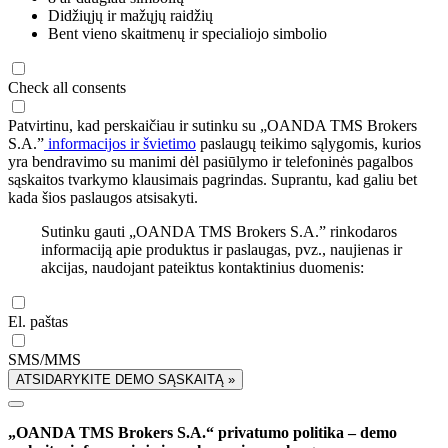
Didžiųjų ir mažųjų raidžių
Bent vieno skaitmenų ir specialiojo simbolio
Check all consents
Patvirtinu, kad perskaičiau ir sutinku su „OANDA TMS Brokers
S.A.”
informacijos ir švietimo
paslaugų teikimo sąlygomis, kurios
yra bendravimo su manimi dėl pasiūlymo ir telefoninės pagalbos
sąskaitos tvarkymo klausimais pagrindas. Suprantu, kad galiu bet
kada šios paslaugos atsisakyti.
Sutinku gauti „OANDA TMS Brokers S.A.” rinkodaros
informaciją apie produktus ir paslaugas, pvz., naujienas ir
akcijas, naudojant pateiktus kontaktinius duomenis:
El. paštas
SMS/MMS
ATSIDARYKITE DEMO SĄSKAITĄ »
„OANDA TMS Brokers S.A.“ privatumo politika – demo