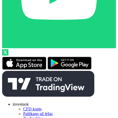
investuok
CFD konts
Palūkanų už lėšas