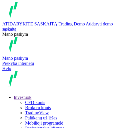
ATIDARYKITE SĄSKAITĄ
Trading
Demo
Atidaryti demo
sąskaitą
Mano paskyra
Mano paskyra
Prekyba internetu
Help
Investuok
CFD konts
Brokeru konts
TradingView
Palūkanų už lėšas
Mobilioji programėlė