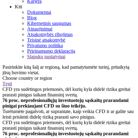
Karjera
Kiti
Dokumentai
Blog
Kibernetinis saugumas
Atnaujinimai
Atsakomybės ribojimas
Teisinė atsakomybė
Privatumo politika
Prieinamumo deklaracija
Slapukų nustatymai
Pasirinkite kitą šalį ar regioną, kad pamatytumėte turinį, pritaikytą
jūsų buvimo vietai.
Choose country or region
Tęsti
CFD yra sudėtingos priemonės, dėl kurių kyla didelė rizika greitai
prarasti pinigus taikant finansinį svertą.
76 proc. neprofesionaliųjų investuotojų sąskaitų prarandami
pinigai prekiaujant CFD su šiuo teikėju.
Turėtumėte pagalvoti, ar suprantate, kaip veikia CFD ir ar galite sau
leisti prisiimti didelę riziką prarasti savo pinigus.
CFD yra sudėtingos priemonės, dėl kurių kyla didelė rizika greitai
prarasti pinigus taikant finansinį svertą.
76 proc. neprofesionaliųjų investuotojų sąskaitų prarandami