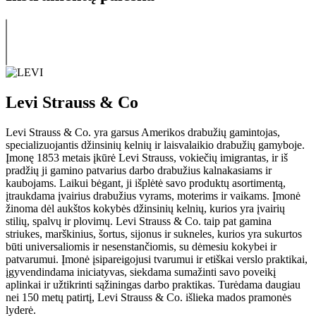
Levi Strauss & Co
Levi Strauss & Co. yra garsus Amerikos drabužių gamintojas,
specializuojantis džinsinių kelnių ir laisvalaikio drabužių gamyboje.
Įmonę 1853 metais įkūrė Levi Strauss, vokiečių imigrantas, ir iš
pradžių ji gamino patvarius darbo drabužius kalnakasiams ir
kaubojams. Laikui bėgant, ji išplėtė savo produktų asortimentą,
įtraukdama įvairius drabužius vyrams, moterims ir vaikams. Įmonė
žinoma dėl aukštos kokybės džinsinių kelnių, kurios yra įvairių
stilių, spalvų ir plovimų. Levi Strauss & Co. taip pat gamina
striukes, marškinius, šortus, sijonus ir sukneles, kurios yra sukurtos
būti universaliomis ir nesenstančiomis, su dėmesiu kokybei ir
patvarumui. Įmonė įsipareigojusi tvarumui ir etiškai verslo praktikai,
įgyvendindama iniciatyvas, siekdama sumažinti savo poveikį
aplinkai ir užtikrinti sąžiningas darbo praktikas. Turėdama daugiau
nei 150 metų patirtį, Levi Strauss & Co. išlieka mados pramonės
lyderė.