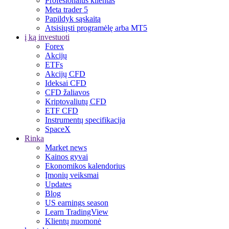
Profesionalus klientas
Meta trader 5
Papildyk sąskaitą
Atsisiųsti programėlę arba MT5
į ką investuoti
Forex
Akcijų
ETFs
Akcijų CFD
Ideksai CFD
CFD žaliavos
Kriptovaliutų CFD
ETF CFD
Instrumentų specifikacija
SpaceX
Rinka
Market news
Kainos gyvai
Ekonomikos kalendorius
Įmonių veiksmai
Updates
Blog
US earnings season
Learn TradingView
Klientų nuomonė