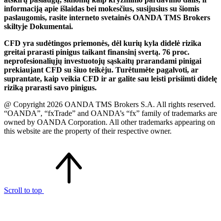
informaciją apie išlaidas bei mokesčius, susijusius su šiomis
paslaugomis, rasite interneto svetainės OANDA TMS Brokers
skiltyje Dokumentai.
CFD yra sudėtingos priemonės, dėl kurių kyla didelė rizika
greitai prarasti pinigus taikant finansinį svertą. 76 proc.
neprofesionaliųjų investuotojų sąskaitų prarandami pinigai
prekiaujant CFD su šiuo teikėju. Turėtumėte pagalvoti, ar
suprantate, kaip veikia CFD ir ar galite sau leisti prisiimti didelę
riziką prarasti savo pinigus.
@ Copyright 2026 OANDA TMS Brokers S.A. All rights reserved.
“OANDA”, “fxTrade” and OANDA’s “fx” family of trademarks are
owned by OANDA Corporation. All other trademarks appearing on
this website are the property of their respective owner.
Scroll to top