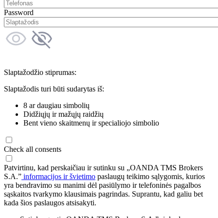
Password
Slaptažodžio stiprumas:
Slaptažodis turi būti sudarytas iš:
8 ar daugiau simbolių
Didžiųjų ir mažųjų raidžių
Bent vieno skaitmenų ir specialiojo simbolio
Check all consents
Patvirtinu, kad perskaičiau ir sutinku su „OANDA TMS Brokers
S.A.”
informacijos ir švietimo
paslaugų teikimo sąlygomis, kurios
yra bendravimo su manimi dėl pasiūlymo ir telefoninės pagalbos
sąskaitos tvarkymo klausimais pagrindas. Suprantu, kad galiu bet
kada šios paslaugos atsisakyti.