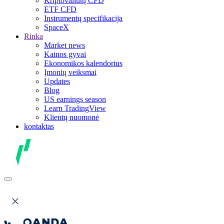
Kriptovaliutų CFD
ETF CFD
Instrumentų specifikacija
SpaceX
Rinka
Market news
Kainos gyvai
Ekonomikos kalendorius
Įmonių veiksmai
Updates
Blog
US earnings season
Learn TradingView
Klientų nuomonė
kontaktas