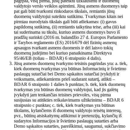
pagrįsta, visų pirma, jūsų pateiktu užklausimu ir duomenų
valdytojo verslo veiklos apimtimi. Jūsų asmens duomenys taip
pat gali būti tvarkomi rinkodaros tikslais, remiantis jūsų
duomenų valdytojui suteiktu sutikimu. Tvarkymas kitais nei
pirmiau nurodytais tikslais gali būti atliekamas: (i) gavus
papildomą sutikimą, (ii) remiantis taikytina teise, arba (iii) kai
tai suderinama su tikslu, kuriuo asmens duomenys buvo iš
pradžių surinkti (2016 m. balandžio 27 d. Europos Parlamento
ir Tarybos reglamento (ES) 2016/679 dėl fizinių asmenų
apsaugos tvarkant asmens duomenis ir dėl laisvo tokių
duomenų judėjimo bei kuriuo panaikinama Direktyva
95/46/EB (toliau – BDAR) 6 straipsnio 4 dalis).
Jūsų asmens duomenų tvarkymo teisinis pagrindas yra: a. tiek,
kiek duomenų tvarkymas yra būtinas Informacinių ir švietimo
paslaugų sutarčiai bei Demo sąskaitos sutarčiai įvykdyti ir
veiksmams, atliekamiems prieš sudarant sutartį, atlikti –
BDAR 6 straipsnio 1 dalies b punktas; b. tiek, kiek duomenų
tvarkymas yra būtinas duomenų valdytojui, kad jis galėtų
įvykdyti jam tenkančias teisines prievoles, visų pirma
susijusias su atitikties reikalavimams užtikrinimu – BDAR 6
straipsnio c punktas; c. tiek, kiek tvarkymas yra būtinas
tikslams, kylančiems iš duomenų valdytojo teisėtų interesų,
pvz., būtinų atsiskaitymų atlikimui ir pretenzijų, kylančių iš
sudarytos Informacijos ir švietimo paslaugų sutarties arba
Demo sąskaitos sutarties, pareiškimui, saugumui, sukčiavimo