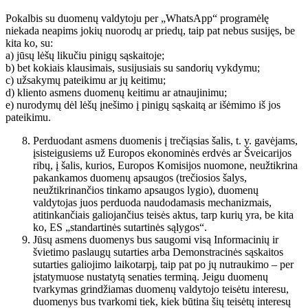
Pokalbis su duomenų valdytoju per „WhatsApp“ programėlę
niekada neapims jokių nuorodų ar priedų, taip pat nebus susijęs, be
kita ko, su:
a) jūsų lėšų likučiu pinigų sąskaitoje;
b) bet kokiais klausimais, susijusiais su sandorių vykdymu;
c) užsakymų pateikimu ar jų keitimu;
d) kliento asmens duomenų keitimu ar atnaujinimu;
e) nurodymų dėl lėšų įnešimo į pinigų sąskaitą ar išėmimo iš jos
pateikimu.
Perduodant asmens duomenis į trečiąsias šalis, t. y. gavėjams,
įsisteigusiems už Europos ekonominės erdvės ar Šveicarijos
ribų, į šalis, kurios, Europos Komisijos nuomone, neužtikrina
pakankamos duomenų apsaugos (trečiosios šalys,
neužtikrinančios tinkamo apsaugos lygio), duomenų
valdytojas juos perduoda naudodamasis mechanizmais,
atitinkančiais galiojančius teisės aktus, tarp kurių yra, be kita
ko, ES „standartinės sutartinės sąlygos“.
Jūsų asmens duomenys bus saugomi visą Informacinių ir
švietimo paslaugų sutarties arba Demonstracinės sąskaitos
sutarties galiojimo laikotarpį, taip pat po jų nutraukimo – per
įstatymuose nustatytą senaties terminą. Jeigu duomenų
tvarkymas grindžiamas duomenų valdytojo teisėtu interesu,
duomenys bus tvarkomi tiek, kiek būtina šių teisėtų interesų