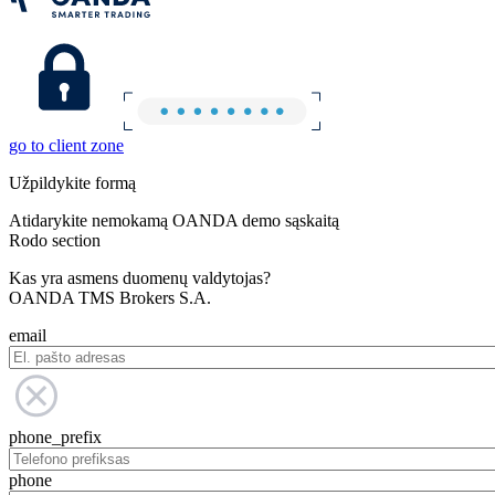
go to client zone
Užpildykite formą
Atidarykite nemokamą OANDA demo sąskaitą
Rodo section
Kas yra asmens duomenų valdytojas?
OANDA TMS Brokers S.A.
email
phone_prefix
phone