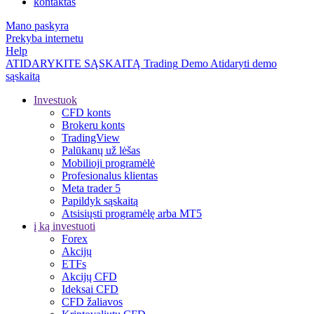
kontaktas
Mano paskyra
Prekyba internetu
Help
ATIDARYKITE SĄSKAITĄ
Trading
Demo
Atidaryti demo
sąskaitą
Investuok
CFD konts
Brokeru konts
TradingView
Palūkanų už lėšas
Mobilioji programėlė
Profesionalus klientas
Meta trader 5
Papildyk sąskaitą
Atsisiųsti programėlę arba MT5
į ką investuoti
Forex
Akcijų
ETFs
Akcijų CFD
Ideksai CFD
CFD žaliavos