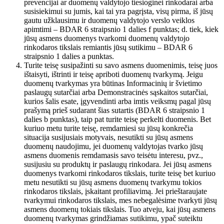
prevencijai ar duomenų valdytojo tiesioginei rinkodarai arba
susisiekimui su jumis, kai tai yra pagrįsta, visų pirma, iš jūsų
gautu užklausimu ir duomenų valdytojo verslo veiklos
apimtimi – BDAR 6 straipsnio 1 dalies f punktas; d. tiek, kiek
jūsų asmens duomenys tvarkomi duomenų valdytojo
rinkodaros tikslais remiantis jūsų sutikimu – BDAR 6
straipsnio 1 dalies a punktas.
Turite teisę susipažinti su savo asmens duomenimis, teisę juos
ištaisyti, ištrinti ir teisę apriboti duomenų tvarkymą. Jeigu
duomenų tvarkymas yra būtinas Informacinių ir švietimo
paslaugų sutarčiai arba Demonstracinės sąskaitos sutarčiai,
kurios šalis esate, įgyvendinti arba imtis veiksmų pagal jūsų
prašymą prieš sudarant šias sutartis (BDAR 6 straipsnio 1
dalies b punktas), taip pat turite teisę perkelti duomenis. Bet
kuriuo metu turite teisę, remdamiesi su jūsų konkrečia
situacija susijusiais motyvais, nesutikti su jūsų asmens
duomenų naudojimu, jei duomenų valdytojas tvarko jūsų
asmens duomenis remdamasis savo teisėtu interesu, pvz.,
susijusiu su produktų ir paslaugų rinkodara. Jei jūsų asmens
duomenys tvarkomi rinkodaros tikslais, turite teisę bet kuriuo
metu nesutikti su jūsų asmens duomenų tvarkymu tokios
rinkodaros tikslais, įskaitant profiliavimą. Jei prieštaraujate
tvarkymui rinkodaros tikslais, mes nebegalėsime tvarkyti jūsų
asmens duomenų tokiais tikslais. Tuo atveju, kai jūsų asmens
duomenų tvarkymas grindžiamas sutikimu, ypač suteiktu