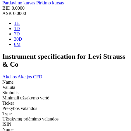
Pardavimo kursas
Pirkimo kursas
BID
0.0000
ASK
0.0000
1H
1D
7D
30D
6M
Instrument specification for Levi Strauss
& Co
Akcijos
Akcijos CFD
Name
Valiuta
Simbolis
Minimali užsakymo vertė
Ticker
Prekybos valandos
Type
Užsakymų priėmimo valandos
ISIN
Name