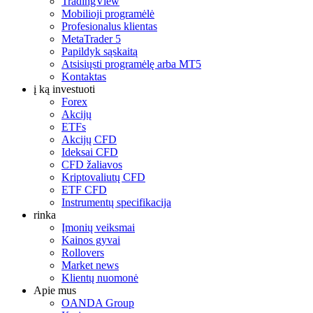
TradingView
Mobilioji programėlė
Profesionalus klientas
MetaTrader 5
Papildyk sąskaitą
Atsisiųsti programėlę arba MT5
Kontaktas
į ką investuoti
Forex
Akcijų
ETFs
Akcijų CFD
Ideksai CFD
CFD žaliavos
Kriptovaliutų CFD
ETF CFD
Instrumentų specifikacija
rinka
Įmonių veiksmai
Kainos gyvai
Rollovers
Market news
Klientų nuomonė
Apie mus
OANDA Group