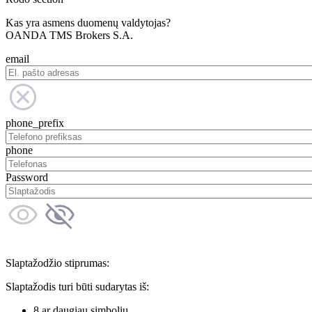
Kas yra asmens duomenų valdytojas?
OANDA TMS Brokers S.A.
email
phone_prefix
phone
Password
Slaptažodžio stiprumas:
Slaptažodis turi būti sudarytas iš:
8 ar daugiau simbolių