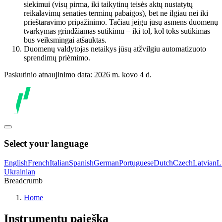
siekimui (visų pirma, iki taikytinų teisės aktų nustatytų
reikalavimų senaties terminų pabaigos), bet ne ilgiau nei iki
prieštaravimo pripažinimo. Tačiau jeigu jūsų asmens duomenų
tvarkymas grindžiamas sutikimu – iki tol, kol toks sutikimas
bus veiksmingai atšauktas.
Duomenų valdytojas netaikys jūsų atžvilgiu automatizuoto
sprendimų priėmimo.
Paskutinio atnaujinimo data: 2026 m. kovo 4 d.
Select your language
English
French
Italian
Spanish
German
Portuguese
Dutch
Czech
Latvian
L
Ukrainian
Breadcrumb
Home
Instrumentų paieška