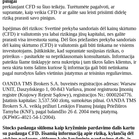
pinigai
prekiaujant CFD su šiuo teikėju. Turėtumėte pagalvoti, ar
suprantate, kaip veikia CFD ir ar galite sau leisti prisiimti didelę
riziką prarasti savo pinigus.
Ispėjimas dėl rizikos: Svertinė prekyba sandoriais dėl kainų skirtumo
(CFD) ir valiutomis yra labai rizikinga jūsų kapitalui, nes galite
prarasti visa investuota sumą. Dėl šios priežasties prekyba sandoriais
dėl kainų skirtumo (CFD) ir valiutomis gali būti tinkama ne visiems
investuotojams. Įsitikinkite, kad suprantate susijusias rizikas, o
prireikus – pasitarkite su nepriklausomais konsultantais. Informacija
pateikta šiame tinklapyje nera nukreipta į tam tikros šalies klientus, ir
nera skirta toms šalims kuriose šį informacija gali būti netinkama
pagal nurodytos šalies vietinius įstatymus ar teisinius reguliavimus.
OANDA TMS Brokers S.A. buveinės registracijos adresas: Warsaw
UNIT, Daszyńskiego 1, 00-843 Varšuva, įmonė registruota Įmonių
registre (Krajowy Rejestr Sądowy), registracijos Nr.: 0000204776.
Įstatinis kapitalas: 3,537.560 zlotų, sumokėtas pilnai. OANDA TMS
Brokers S.A. veiklą prižiuri Lenkijos Finansų Įstaigų Priežiūros
Tarnyba (KNF), pagal balandžio 26 d. 2004 metų įstatymą.
(KPWiG-4021-54-1/2004).
Stocks paslauga siūloma kaip kryžminio pardavimo dalis kartu
su paslauga CFD. Išsamią informaciją apie riziką, kylančią dėl
atskirų paslaugų, siūlomų kaip kryžminio pardavimo dalis, ir