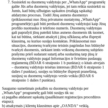
Susisiekti su duomenų valdytoju per „WhatsApp“ programėlę
galite Jūs arba duomenų valdytojas, jei tam reikia susisiekti su
Jumis, kad būtų užbaigtas sąskaitos (realiąją sąskaitą)
atidarymo procesas. Todėl Jūsų asmens duomenys
(priklausomai nuo Jūsų privatumo nustatymų „WhatsApp“
programėlėje) gali būti perduoti duomenų valdytojui kaip Jūsų
profilio nuotrauka ir telefono numeris. Duomenų valdytojas
gali paprašyti jūsų pateikti kitus asmens duomenis tik tuomet,
kai tai būtina, siekiant atsakyti į jūsų užklausą arba išspręsti
klausimą, su kuriuo susijęs kontaktas. Priklausomai nuo
situacijos, duomenų tvarkymo teisinis pagrindas bus būtinybė
tvarkyti duomenis, siekiant imtis veiksmų duomenų subjekto
prašymu prieš sudarant sutartį arba susitarimą tarp jūsų ir
duomenų valdytojo pagal Informacijos ir švietimo paslaugų
reglamentą (BDAR 6 straipsnio 1 b punktas); o kitais atvejais
– duomenų valdytojo teisėtas interesas (BDAR 6 straipsnio 1
dalies f punktas), susijęs su būtinybe išspręsti pranešimą,
susijusį su duomenų valdytojo verslo veikla (BDAR 6
straipsnio 1 dalies f punktas).
Saugumo sumetimais pokalbis su duomenų valdytoju per
„WhatsApp“ programėlę gali būti susijęs tik su:
a) pagalba atidarant sąskaitą (paaiškinant registracijos procedūros
etapus);
b) atsakymais į klientų klausimus apie „OANDA“ veiklą.