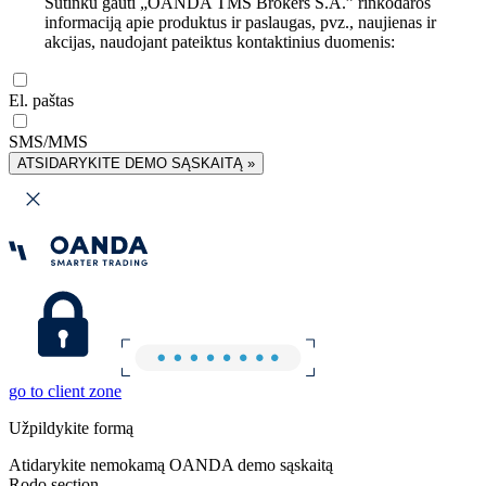
Sutinku gauti „OANDA TMS Brokers S.A.” rinkodaros
informaciją apie produktus ir paslaugas, pvz., naujienas ir
akcijas, naudojant pateiktus kontaktinius duomenis:
El. paštas
SMS/MMS
ATSIDARYKITE DEMO SĄSKAITĄ »
go to client zone
Užpildykite formą
Atidarykite nemokamą OANDA demo sąskaitą
Rodo section