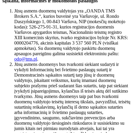
sąskaita, informacinės ir mokomosios paslaugos
Jūsų asmens duomenų valdytojas yra „OANDA TMS
Brokers S.A.“, kurios buveinė yra Varšuvoje, ul. Rondo
Daszyńskiego 1, 00-843 Varšuva, NIP (mokesčių mokėtojo
kodas): 526-275-91-31, kurios registracijos duomenis
Varšuvos apygardos teismas, Nacionalinio teismų registro
XIII komercinis skyrius, tvarko registracijos byloje Nr. KRS:
0000204776, akcinis kapitalas 3 537 560 PLN (visiškai
apmokėtas). Su duomenų valdytojo paskirtu duomenų
apsaugos pareigūnu galima susisiekti elektroniniu paštu:
odo@tms.pl
.
Jūsų asmens duomenys bus tvarkomi siekiant sudaryti ir
vykdyti Informacinių bei švietimo paslaugų sutartį ir
Demonstracinės sąskaitos sutartį tarp jūsų ir duomenų
valdytojo, įskaitant veiksmus, kurių imamasi duomenų
subjekto prašymu prieš sudarant šias sutartis, taip pat siekiant
įvykdyti įsipareigojimus, kylančius iš teisės aktų dėl sutikimo
tvarkymo. Jūsų asmens duomenys taip pat bus tvarkomi
duomenų valdytojo teisėtų interesų tikslais, pavyzdžiui, teisėtų
sutartinių reikalavimų, kylančių iš demo sąskaitos sutarties
arba informacinių ir švietimo paslaugų sutarties,
įgyvendinimo, saugumo, sukčiavimo prevencijos arba
duomenų valdytojo tiesioginės rinkodaros ir susisiekimo su
jumis kitais nei pirmiau nurodytais atvejais, kai tai yra