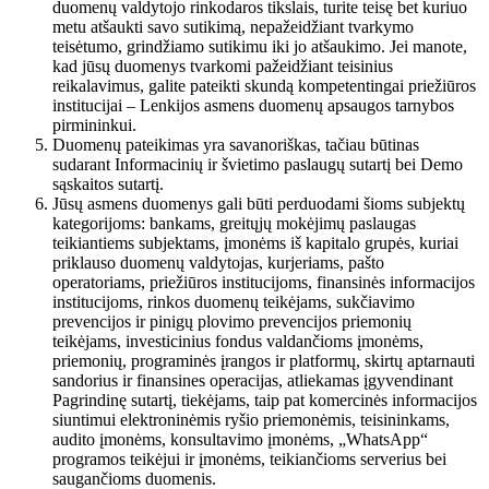
duomenų valdytojo rinkodaros tikslais, turite teisę bet kuriuo
metu atšaukti savo sutikimą, nepažeidžiant tvarkymo
teisėtumo, grindžiamo sutikimu iki jo atšaukimo. Jei manote,
kad jūsų duomenys tvarkomi pažeidžiant teisinius
reikalavimus, galite pateikti skundą kompetentingai priežiūros
institucijai – Lenkijos asmens duomenų apsaugos tarnybos
pirmininkui.
Duomenų pateikimas yra savanoriškas, tačiau būtinas
sudarant Informacinių ir švietimo paslaugų sutartį bei Demo
sąskaitos sutartį.
Jūsų asmens duomenys gali būti perduodami šioms subjektų
kategorijoms: bankams, greitųjų mokėjimų paslaugas
teikiantiems subjektams, įmonėms iš kapitalo grupės, kuriai
priklauso duomenų valdytojas, kurjeriams, pašto
operatoriams, priežiūros institucijoms, finansinės informacijos
institucijoms, rinkos duomenų teikėjams, sukčiavimo
prevencijos ir pinigų plovimo prevencijos priemonių
teikėjams, investicinius fondus valdančioms įmonėms,
priemonių, programinės įrangos ir platformų, skirtų aptarnauti
sandorius ir finansines operacijas, atliekamas įgyvendinant
Pagrindinę sutartį, tiekėjams, taip pat komercinės informacijos
siuntimui elektroninėmis ryšio priemonėmis, teisininkams,
audito įmonėms, konsultavimo įmonėms, „WhatsApp“
programos teikėjui ir įmonėms, teikiančioms serverius bei
saugančioms duomenis.