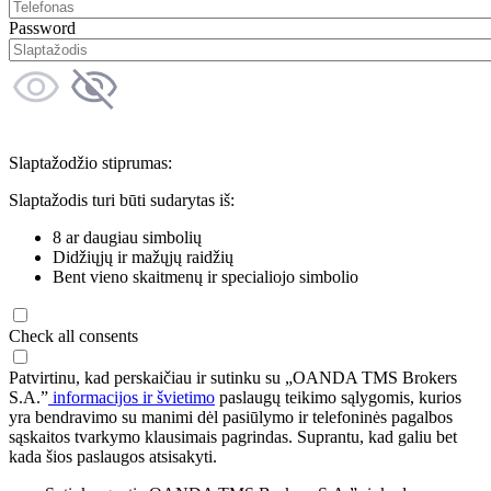
Password
Slaptažodžio stiprumas:
Slaptažodis turi būti sudarytas iš:
8 ar daugiau simbolių
Didžiųjų ir mažųjų raidžių
Bent vieno skaitmenų ir specialiojo simbolio
Check all consents
Patvirtinu, kad perskaičiau ir sutinku su „OANDA TMS Brokers
S.A.”
informacijos ir švietimo
paslaugų teikimo sąlygomis, kurios
yra bendravimo su manimi dėl pasiūlymo ir telefoninės pagalbos
sąskaitos tvarkymo klausimais pagrindas. Suprantu, kad galiu bet
kada šios paslaugos atsisakyti.