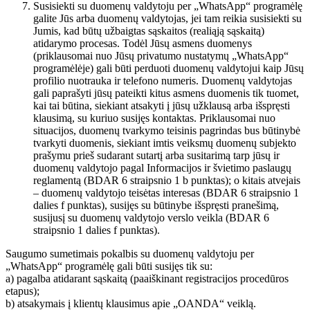
Susisiekti su duomenų valdytoju per „WhatsApp“ programėlę
galite Jūs arba duomenų valdytojas, jei tam reikia susisiekti su
Jumis, kad būtų užbaigtas sąskaitos (realiąją sąskaitą)
atidarymo procesas. Todėl Jūsų asmens duomenys
(priklausomai nuo Jūsų privatumo nustatymų „WhatsApp“
programėlėje) gali būti perduoti duomenų valdytojui kaip Jūsų
profilio nuotrauka ir telefono numeris. Duomenų valdytojas
gali paprašyti jūsų pateikti kitus asmens duomenis tik tuomet,
kai tai būtina, siekiant atsakyti į jūsų užklausą arba išspręsti
klausimą, su kuriuo susijęs kontaktas. Priklausomai nuo
situacijos, duomenų tvarkymo teisinis pagrindas bus būtinybė
tvarkyti duomenis, siekiant imtis veiksmų duomenų subjekto
prašymu prieš sudarant sutartį arba susitarimą tarp jūsų ir
duomenų valdytojo pagal Informacijos ir švietimo paslaugų
reglamentą (BDAR 6 straipsnio 1 b punktas); o kitais atvejais
– duomenų valdytojo teisėtas interesas (BDAR 6 straipsnio 1
dalies f punktas), susijęs su būtinybe išspręsti pranešimą,
susijusį su duomenų valdytojo verslo veikla (BDAR 6
straipsnio 1 dalies f punktas).
Saugumo sumetimais pokalbis su duomenų valdytoju per
„WhatsApp“ programėlę gali būti susijęs tik su:
a) pagalba atidarant sąskaitą (paaiškinant registracijos procedūros
etapus);
b) atsakymais į klientų klausimus apie „OANDA“ veiklą.