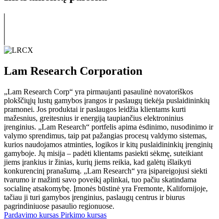
Lam Research Corporation
„Lam Research Corp“ yra pirmaujanti pasaulinė novatoriškos
plokščiųjų lustų gamybos įrangos ir paslaugų tiekėja puslaidininkių
pramonei. Jos produktai ir paslaugos leidžia klientams kurti
mažesnius, greitesnius ir energiją taupiančius elektroninius
įrenginius. „Lam Research“ portfelis apima ėsdinimo, nusodinimo ir
valymo sprendimus, taip pat pažangias procesų valdymo sistemas,
kurios naudojamos atminties, logikos ir kitų puslaidininkių įrenginių
gamyboje. Jų misija – padėti klientams pasiekti sėkmę, suteikiant
jiems įrankius ir žinias, kurių jiems reikia, kad galėtų išlaikyti
konkurencinį pranašumą. „Lam Research“ yra įsipareigojusi siekti
tvarumo ir mažinti savo poveikį aplinkai, tuo pačiu skatindama
socialinę atsakomybę. Įmonės būstinė yra Fremonte, Kalifornijoje,
tačiau ji turi gamybos įrenginius, paslaugų centrus ir biurus
pagrindiniuose pasaulio regionuose.
Pardavimo kursas
Pirkimo kursas