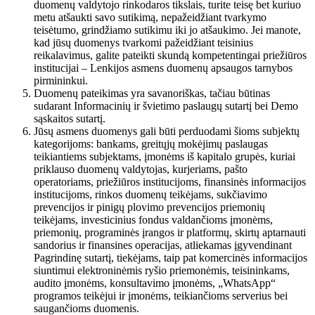
duomenų valdytojo rinkodaros tikslais, turite teisę bet kuriuo
metu atšaukti savo sutikimą, nepažeidžiant tvarkymo
teisėtumo, grindžiamo sutikimu iki jo atšaukimo. Jei manote,
kad jūsų duomenys tvarkomi pažeidžiant teisinius
reikalavimus, galite pateikti skundą kompetentingai priežiūros
institucijai – Lenkijos asmens duomenų apsaugos tarnybos
pirmininkui.
Duomenų pateikimas yra savanoriškas, tačiau būtinas
sudarant Informacinių ir švietimo paslaugų sutartį bei Demo
sąskaitos sutartį.
Jūsų asmens duomenys gali būti perduodami šioms subjektų
kategorijoms: bankams, greitųjų mokėjimų paslaugas
teikiantiems subjektams, įmonėms iš kapitalo grupės, kuriai
priklauso duomenų valdytojas, kurjeriams, pašto
operatoriams, priežiūros institucijoms, finansinės informacijos
institucijoms, rinkos duomenų teikėjams, sukčiavimo
prevencijos ir pinigų plovimo prevencijos priemonių
teikėjams, investicinius fondus valdančioms įmonėms,
priemonių, programinės įrangos ir platformų, skirtų aptarnauti
sandorius ir finansines operacijas, atliekamas įgyvendinant
Pagrindinę sutartį, tiekėjams, taip pat komercinės informacijos
siuntimui elektroninėmis ryšio priemonėmis, teisininkams,
audito įmonėms, konsultavimo įmonėms, „WhatsApp“
programos teikėjui ir įmonėms, teikiančioms serverius bei
saugančioms duomenis.