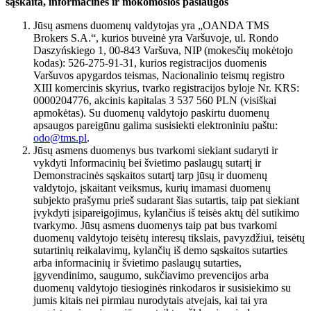
sąskaita, informacinės ir mokomosios paslaugos
Jūsų asmens duomenų valdytojas yra „OANDA TMS
Brokers S.A.“, kurios buveinė yra Varšuvoje, ul. Rondo
Daszyńskiego 1, 00-843 Varšuva, NIP (mokesčių mokėtojo
kodas): 526-275-91-31, kurios registracijos duomenis
Varšuvos apygardos teismas, Nacionalinio teismų registro
XIII komercinis skyrius, tvarko registracijos byloje Nr. KRS:
0000204776, akcinis kapitalas 3 537 560 PLN (visiškai
apmokėtas). Su duomenų valdytojo paskirtu duomenų
apsaugos pareigūnu galima susisiekti elektroniniu paštu:
odo@tms.pl
.
Jūsų asmens duomenys bus tvarkomi siekiant sudaryti ir
vykdyti Informacinių bei švietimo paslaugų sutartį ir
Demonstracinės sąskaitos sutartį tarp jūsų ir duomenų
valdytojo, įskaitant veiksmus, kurių imamasi duomenų
subjekto prašymu prieš sudarant šias sutartis, taip pat siekiant
įvykdyti įsipareigojimus, kylančius iš teisės aktų dėl sutikimo
tvarkymo. Jūsų asmens duomenys taip pat bus tvarkomi
duomenų valdytojo teisėtų interesų tikslais, pavyzdžiui, teisėtų
sutartinių reikalavimų, kylančių iš demo sąskaitos sutarties
arba informacinių ir švietimo paslaugų sutarties,
įgyvendinimo, saugumo, sukčiavimo prevencijos arba
duomenų valdytojo tiesioginės rinkodaros ir susisiekimo su
jumis kitais nei pirmiau nurodytais atvejais, kai tai yra