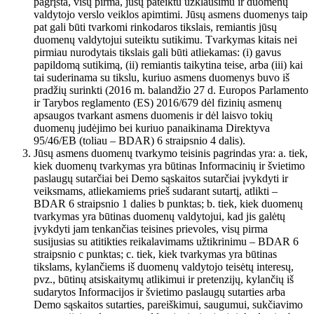
pagrįsta, visų pirma, jūsų pateiktu užklausimu ir duomenų
valdytojo verslo veiklos apimtimi. Jūsų asmens duomenys taip
pat gali būti tvarkomi rinkodaros tikslais, remiantis jūsų
duomenų valdytojui suteiktu sutikimu. Tvarkymas kitais nei
pirmiau nurodytais tikslais gali būti atliekamas: (i) gavus
papildomą sutikimą, (ii) remiantis taikytina teise, arba (iii) kai
tai suderinama su tikslu, kuriuo asmens duomenys buvo iš
pradžių surinkti (2016 m. balandžio 27 d. Europos Parlamento
ir Tarybos reglamento (ES) 2016/679 dėl fizinių asmenų
apsaugos tvarkant asmens duomenis ir dėl laisvo tokių
duomenų judėjimo bei kuriuo panaikinama Direktyva
95/46/EB (toliau – BDAR) 6 straipsnio 4 dalis).
Jūsų asmens duomenų tvarkymo teisinis pagrindas yra: a. tiek,
kiek duomenų tvarkymas yra būtinas Informacinių ir švietimo
paslaugų sutarčiai bei Demo sąskaitos sutarčiai įvykdyti ir
veiksmams, atliekamiems prieš sudarant sutartį, atlikti –
BDAR 6 straipsnio 1 dalies b punktas; b. tiek, kiek duomenų
tvarkymas yra būtinas duomenų valdytojui, kad jis galėtų
įvykdyti jam tenkančias teisines prievoles, visų pirma
susijusias su atitikties reikalavimams užtikrinimu – BDAR 6
straipsnio c punktas; c. tiek, kiek tvarkymas yra būtinas
tikslams, kylančiems iš duomenų valdytojo teisėtų interesų,
pvz., būtinų atsiskaitymų atlikimui ir pretenzijų, kylančių iš
sudarytos Informacijos ir švietimo paslaugų sutarties arba
Demo sąskaitos sutarties, pareiškimui, saugumui, sukčiavimo