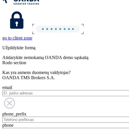
go to client zone
Užpildykite formą
Atidarykite nemokamą OANDA demo sąskaitą
Rodo section
Kas yra asmens duomenų valdytojas?
OANDA TMS Brokers S.A.
email
phone_prefix
phone