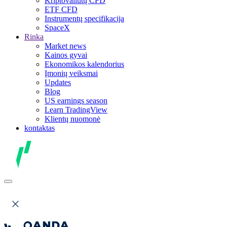
Kriptovaliutų CFD
ETF CFD
Instrumentų specifikacija
SpaceX
Rinka
Market news
Kainos gyvai
Ekonomikos kalendorius
Įmonių veiksmai
Updates
Blog
US earnings season
Learn TradingView
Klientų nuomonė
kontaktas