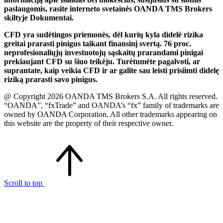
paslaugomis, rasite interneto svetainės OANDA TMS Brokers
skiltyje Dokumentai.
CFD yra sudėtingos priemonės, dėl kurių kyla didelė rizika
greitai prarasti pinigus taikant finansinį svertą. 76 proc.
neprofesionaliųjų investuotojų sąskaitų prarandami pinigai
prekiaujant CFD su šiuo teikėju. Turėtumėte pagalvoti, ar
suprantate, kaip veikia CFD ir ar galite sau leisti prisiimti didelę
riziką prarasti savo pinigus.
@ Copyright 2026 OANDA TMS Brokers S.A. All rights reserved.
“OANDA”, “fxTrade” and OANDA’s “fx” family of trademarks are
owned by OANDA Corporation. All other trademarks appearing on
this website are the property of their respective owner.
Scroll to top