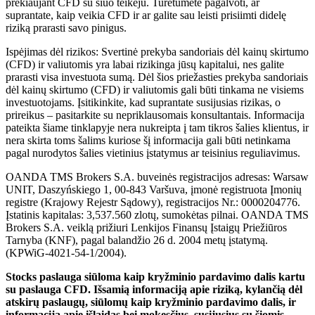
prekiaujant CFD su šiuo teikėju. Turėtumėte pagalvoti, ar
suprantate, kaip veikia CFD ir ar galite sau leisti prisiimti didelę
riziką prarasti savo pinigus.
Ispėjimas dėl rizikos: Svertinė prekyba sandoriais dėl kainų skirtumo
(CFD) ir valiutomis yra labai rizikinga jūsų kapitalui, nes galite
prarasti visa investuota sumą. Dėl šios priežasties prekyba sandoriais
dėl kainų skirtumo (CFD) ir valiutomis gali būti tinkama ne visiems
investuotojams. Įsitikinkite, kad suprantate susijusias rizikas, o
prireikus – pasitarkite su nepriklausomais konsultantais. Informacija
pateikta šiame tinklapyje nera nukreipta į tam tikros šalies klientus, ir
nera skirta toms šalims kuriose šį informacija gali būti netinkama
pagal nurodytos šalies vietinius įstatymus ar teisinius reguliavimus.
OANDA TMS Brokers S.A. buveinės registracijos adresas: Warsaw
UNIT, Daszyńskiego 1, 00-843 Varšuva, įmonė registruota Įmonių
registre (Krajowy Rejestr Sądowy), registracijos Nr.: 0000204776.
Įstatinis kapitalas: 3,537.560 zlotų, sumokėtas pilnai. OANDA TMS
Brokers S.A. veiklą prižiuri Lenkijos Finansų Įstaigų Priežiūros
Tarnyba (KNF), pagal balandžio 26 d. 2004 metų įstatymą.
(KPWiG-4021-54-1/2004).
Stocks paslauga siūloma kaip kryžminio pardavimo dalis kartu
su paslauga CFD. Išsamią informaciją apie riziką, kylančią dėl
atskirų paslaugų, siūlomų kaip kryžminio pardavimo dalis, ir
informaciją apie išlaidas bei mokesčius, susijusius su šiomis