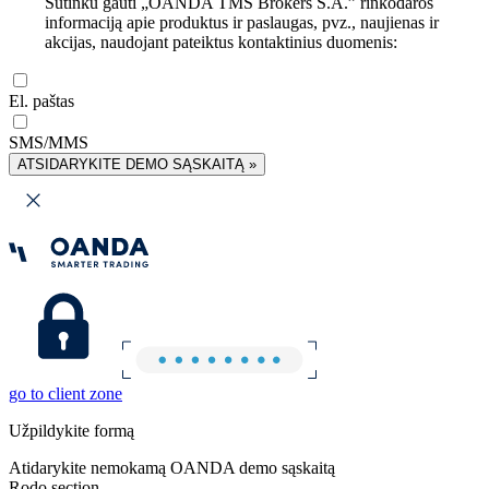
Sutinku gauti „OANDA TMS Brokers S.A.” rinkodaros
informaciją apie produktus ir paslaugas, pvz., naujienas ir
akcijas, naudojant pateiktus kontaktinius duomenis:
El. paštas
SMS/MMS
ATSIDARYKITE DEMO SĄSKAITĄ »
go to client zone
Užpildykite formą
Atidarykite nemokamą OANDA demo sąskaitą
Rodo section