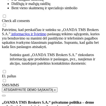
Didžiųjų ir mažųjų raidžių
Bent vieno skaitmenų ir specialiojo simbolio
Check all consents
Patvirtinu, kad perskaičiau ir sutinku su „OANDA TMS Brokers
S.A.”
informacijos ir švietimo
paslaugų teikimo sąlygomis, kurios
yra bendravimo su manimi dėl pasiūlymo ir telefoninės pagalbos
sąskaitos tvarkymo klausimais pagrindas. Suprantu, kad galiu bet
kada šios paslaugos atsisakyti.
Sutinku gauti „OANDA TMS Brokers S.A.” rinkodaros
informaciją apie produktus ir paslaugas, pvz., naujienas ir
akcijas, naudojant pateiktus kontaktinius duomenis:
El. paštas
SMS/MMS
ATSIDARYKITE DEMO SĄSKAITĄ »
„OANDA TMS Brokers S.A.“ privatumo politika – demo