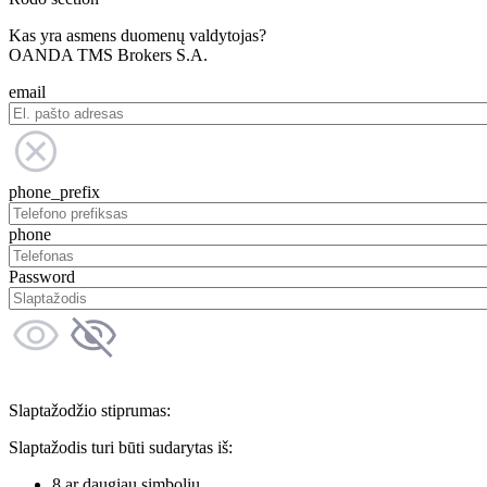
Kas yra asmens duomenų valdytojas?
OANDA TMS Brokers S.A.
email
phone_prefix
phone
Password
Slaptažodžio stiprumas:
Slaptažodis turi būti sudarytas iš:
8 ar daugiau simbolių