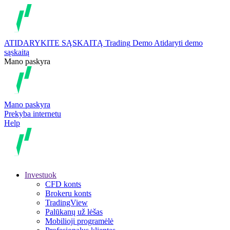
ATIDARYKITE SĄSKAITĄ
Trading
Demo
Atidaryti demo
sąskaitą
Mano paskyra
Mano paskyra
Prekyba internetu
Help
Investuok
CFD konts
Brokeru konts
TradingView
Palūkanų už lėšas
Mobilioji programėlė