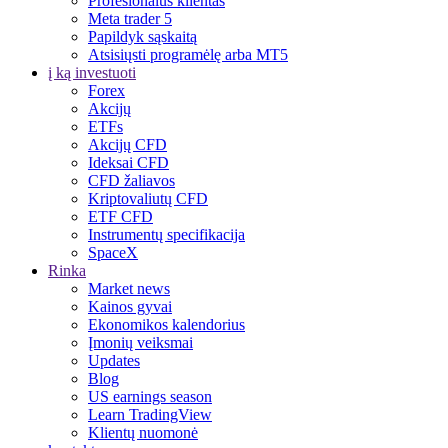
Profesionalus klientas
Meta trader 5
Papildyk sąskaitą
Atsisiųsti programėlę arba MT5
į ką investuoti
Forex
Akcijų
ETFs
Akcijų CFD
Ideksai CFD
CFD žaliavos
Kriptovaliutų CFD
ETF CFD
Instrumentų specifikacija
SpaceX
Rinka
Market news
Kainos gyvai
Ekonomikos kalendorius
Įmonių veiksmai
Updates
Blog
US earnings season
Learn TradingView
Klientų nuomonė