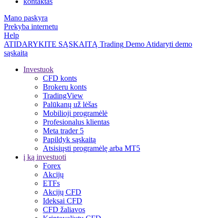
kontaktas
Mano paskyra
Prekyba internetu
Help
ATIDARYKITE SĄSKAITĄ
Trading
Demo
Atidaryti demo
sąskaitą
Investuok
CFD konts
Brokeru konts
TradingView
Palūkanų už lėšas
Mobilioji programėlė
Profesionalus klientas
Meta trader 5
Papildyk sąskaitą
Atsisiųsti programėlę arba MT5
į ką investuoti
Forex
Akcijų
ETFs
Akcijų CFD
Ideksai CFD
CFD žaliavos