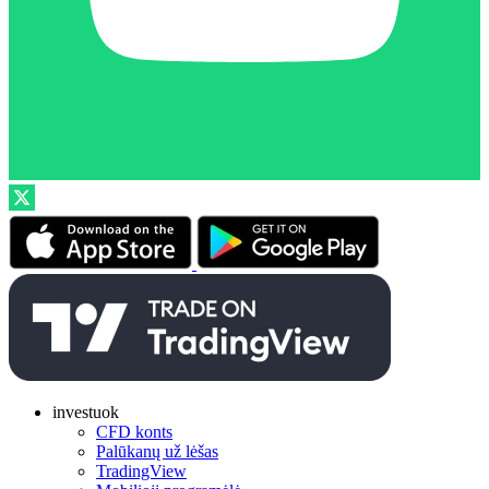
investuok
CFD konts
Palūkanų už lėšas
TradingView