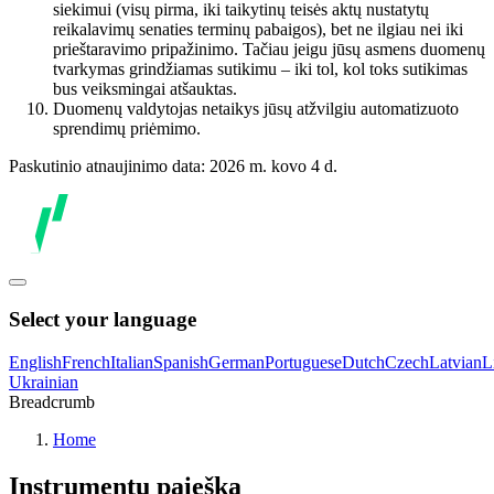
siekimui (visų pirma, iki taikytinų teisės aktų nustatytų
reikalavimų senaties terminų pabaigos), bet ne ilgiau nei iki
prieštaravimo pripažinimo. Tačiau jeigu jūsų asmens duomenų
tvarkymas grindžiamas sutikimu – iki tol, kol toks sutikimas
bus veiksmingai atšauktas.
Duomenų valdytojas netaikys jūsų atžvilgiu automatizuoto
sprendimų priėmimo.
Paskutinio atnaujinimo data: 2026 m. kovo 4 d.
Select your language
English
French
Italian
Spanish
German
Portuguese
Dutch
Czech
Latvian
L
Ukrainian
Breadcrumb
Home
Instrumentų paieška