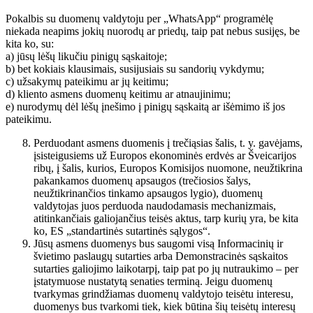
Pokalbis su duomenų valdytoju per „WhatsApp“ programėlę
niekada neapims jokių nuorodų ar priedų, taip pat nebus susijęs, be
kita ko, su:
a) jūsų lėšų likučiu pinigų sąskaitoje;
b) bet kokiais klausimais, susijusiais su sandorių vykdymu;
c) užsakymų pateikimu ar jų keitimu;
d) kliento asmens duomenų keitimu ar atnaujinimu;
e) nurodymų dėl lėšų įnešimo į pinigų sąskaitą ar išėmimo iš jos
pateikimu.
Perduodant asmens duomenis į trečiąsias šalis, t. y. gavėjams,
įsisteigusiems už Europos ekonominės erdvės ar Šveicarijos
ribų, į šalis, kurios, Europos Komisijos nuomone, neužtikrina
pakankamos duomenų apsaugos (trečiosios šalys,
neužtikrinančios tinkamo apsaugos lygio), duomenų
valdytojas juos perduoda naudodamasis mechanizmais,
atitinkančiais galiojančius teisės aktus, tarp kurių yra, be kita
ko, ES „standartinės sutartinės sąlygos“.
Jūsų asmens duomenys bus saugomi visą Informacinių ir
švietimo paslaugų sutarties arba Demonstracinės sąskaitos
sutarties galiojimo laikotarpį, taip pat po jų nutraukimo – per
įstatymuose nustatytą senaties terminą. Jeigu duomenų
tvarkymas grindžiamas duomenų valdytojo teisėtu interesu,
duomenys bus tvarkomi tiek, kiek būtina šių teisėtų interesų