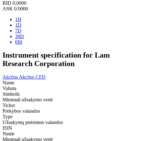
BID
0.0000
ASK
0.0000
1H
1D
7D
30D
6M
Instrument specification for Lam
Research Corporation
Akcijos
Akcijos CFD
Name
Valiuta
Simbolis
Minimali užsakymo vertė
Ticker
Prekybos valandos
Type
Užsakymų priėmimo valandos
ISIN
Name
Minimali užsakymo vertė