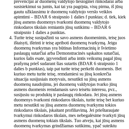
prevencijai ar duomenų valdytojo tiesioginei rinkodarai arba
susisiekimui su jumis, kai tai yra pagrįsta, visų pirma, iš jūsų
gautu užklausimu ir duomenų valdytojo verslo veiklos
apimtimi – BDAR 6 straipsnio 1 dalies f punktas; d. tiek, kiek
jūsų asmens duomenys tvarkomi duomenų valdytojo
rinkodaros tikslais remiantis jūsų sutikimu – BDAR 6
straipsnio 1 dalies a punktas.
Turite teisę susipažinti su savo asmens duomenimis, teisę juos
ištaisyti, ištrinti ir teisę apriboti duomenų tvarkymą. Jeigu
duomenų tvarkymas yra būtinas Informacinių ir švietimo
paslaugų sutarčiai arba Demonstracinės sąskaitos sutarčiai,
kurios šalis esate, įgyvendinti arba imtis veiksmų pagal jūsų
prašymą prieš sudarant šias sutartis (BDAR 6 straipsnio 1
dalies b punktas), taip pat turite teisę perkelti duomenis. Bet
kuriuo metu turite teisę, remdamiesi su jūsų konkrečia
situacija susijusiais motyvais, nesutikti su jūsų asmens
duomenų naudojimu, jei duomenų valdytojas tvarko jūsų
asmens duomenis remdamasis savo teisėtu interesu, pvz.,
susijusiu su produktų ir paslaugų rinkodara. Jei jūsų asmens
duomenys tvarkomi rinkodaros tikslais, turite teisę bet kuriuo
metu nesutikti su jūsų asmens duomenų tvarkymu tokios
rinkodaros tikslais, įskaitant profiliavimą. Jei prieštaraujate
tvarkymui rinkodaros tikslais, mes nebegalėsime tvarkyti jūsų
asmens duomenų tokiais tikslais. Tuo atveju, kai jūsų asmens
duomenų tvarkymas grindžiamas sutikimu, ypač suteiktu