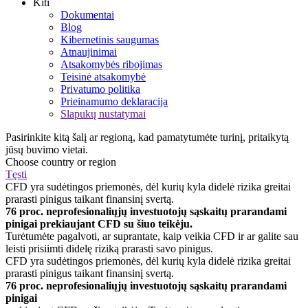
Kiti
Dokumentai
Blog
Kibernetinis saugumas
Atnaujinimai
Atsakomybės ribojimas
Teisinė atsakomybė
Privatumo politika
Prieinamumo deklaracija
Slapukų nustatymai
Pasirinkite kitą šalį ar regioną, kad pamatytumėte turinį, pritaikytą
jūsų buvimo vietai.
Choose country or region
Tęsti
CFD yra sudėtingos priemonės, dėl kurių kyla didelė rizika greitai
prarasti pinigus taikant finansinį svertą.
76 proc. neprofesionaliųjų investuotojų sąskaitų prarandami
pinigai prekiaujant CFD su šiuo teikėju.
Turėtumėte pagalvoti, ar suprantate, kaip veikia CFD ir ar galite sau
leisti prisiimti didelę riziką prarasti savo pinigus.
CFD yra sudėtingos priemonės, dėl kurių kyla didelė rizika greitai
prarasti pinigus taikant finansinį svertą.
76 proc. neprofesionaliųjų investuotojų sąskaitų prarandami
pinigai