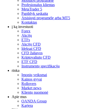
Mobilioji programėlė
Profesionalus klientas
MetaTrader 5
Papildyk sąskaitą
Atsisiųsti programėlę arba MT5
Kontaktas
į ką investuoti
Forex
Akcijų
ETFs
Akcijų CFD
Ideksai CFD
CFD žaliavos
Kriptovaliutų CFD
ETF CFD
Instrumentų specifikacija
rinka
Įmonių veiksmai
Kainos gyvai
Rollovers
Market news
Klientų nuomonė
Apie mus
OANDA Group
Karjera