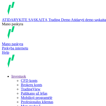
ATIDARYKITE SĄSKAITĄ
Trading
Demo
Atidaryti demo sąskaitą
Mano paskyra
Mano paskyra
Prekyba internetu
Help
Investuok
CFD konts
Brokeru konts
TradingView
Palūkanų už lėšas
Mobilioji programėlė
Profesionalus klientas