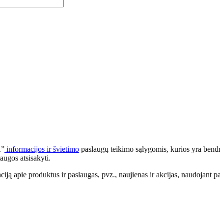
.”
informacijos ir švietimo
paslaugų teikimo sąlygomis, kurios yra bendr
augos atsisakyti.
apie produktus ir paslaugas, pvz., naujienas ir akcijas, naudojant pa