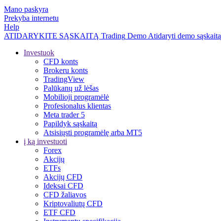
Mano paskyra
Prekyba internetu
Help
ATIDARYKITE SĄSKAITĄ
Trading
Demo
Atidaryti demo sąskaitą
Investuok
CFD konts
Brokeru konts
TradingView
Palūkanų už lėšas
Mobilioji programėlė
Profesionalus klientas
Meta trader 5
Papildyk sąskaitą
Atsisiųsti programėlę arba MT5
į ką investuoti
Forex
Akcijų
ETFs
Akcijų CFD
Ideksai CFD
CFD žaliavos
Kriptovaliutų CFD
ETF CFD