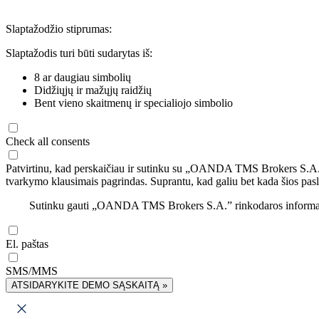
Slaptažodžio stiprumas:
Slaptažodis turi būti sudarytas iš:
8 ar daugiau simbolių
Didžiųjų ir mažųjų raidžių
Bent vieno skaitmenų ir specialiojo simbolio
Check all consents
Patvirtinu, kad perskaičiau ir sutinku su „OANDA TMS Brokers S.A
tvarkymo klausimais pagrindas. Suprantu, kad galiu bet kada šios pasl
Sutinku gauti „OANDA TMS Brokers S.A.” rinkodaros informaciją 
El. paštas
SMS/MMS
ATSIDARYKITE DEMO SĄSKAITĄ »