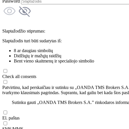
Password
Slaptažodžio stiprumas:
Slaptažodis turi būti sudarytas iš:
8 ar daugiau simbolių
Didžiųjų ir mažųjų raidžių
Bent vieno skaitmenų ir specialiojo simbolio
Check all consents
Patvirtinu, kad perskaičiau ir sutinku su „OANDA TMS Brokers S.A
tvarkymo klausimais pagrindas. Suprantu, kad galiu bet kada šios pasl
Sutinku gauti „OANDA TMS Brokers S.A.” rinkodaros informaciją 
El. paštas
SMS/MMS