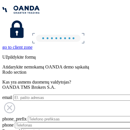
go to client zone
Užpildykite formą
Atidarykite nemokamą OANDA demo sąskaitą
Rodo section
Kas yra asmens duomenų valdytojas?
OANDA TMS Brokers S.A.
email
phone_prefix
phone