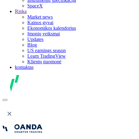
Instrumentų specifikacija
SpaceX
Rinka
Market news
Kainos gyvai
Ekonomikos kalendorius
Įmonių veiksmai
Updates
Blog
US earnings season
Learn TradingView
Klientų nuomonė
kontaktas