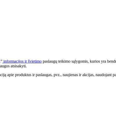
.”
informacijos ir švietimo
paslaugų teikimo sąlygomis, kurios yra bendr
augos atsisakyti.
apie produktus ir paslaugas, pvz., naujienas ir akcijas, naudojant pa