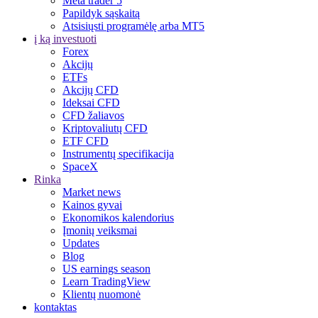
Meta trader 5
Papildyk sąskaitą
Atsisiųsti programėlę arba MT5
į ką investuoti
Forex
Akcijų
ETFs
Akcijų CFD
Ideksai CFD
CFD žaliavos
Kriptovaliutų CFD
ETF CFD
Instrumentų specifikacija
SpaceX
Rinka
Market news
Kainos gyvai
Ekonomikos kalendorius
Įmonių veiksmai
Updates
Blog
US earnings season
Learn TradingView
Klientų nuomonė
kontaktas