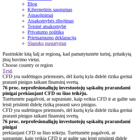
Blog
Kibernetinis saugumas
Atnaujinimai
Atsakomybės ribojimas
Teisinė atsakomybė
Privatumo politika
Prieinamumo deklaracija
Slapukų nustatymai
Pasirinkite kitą šalį ar regioną, kad pamatytumėte turinį, pritaikytą
jūsų buvimo vietai.
Choose country or region
Tęsti
CFD yra sudėtingos priemonės, dėl kurių kyla didelė rizika greitai
prarasti pinigus taikant finansinį svertą.
76 proc. neprofesionaliųjų investuotojų sąskaitų prarandami
pinigai prekiaujant CFD su šiuo teikėju.
Turėtumėte pagalvoti, ar suprantate, kaip veikia CFD ir ar galite sau
leisti prisiimti didelę riziką prarasti savo pinigus.
CFD yra sudėtingos priemonės, dėl kurių kyla didelė rizika greitai
prarasti pinigus taikant finansinį svertą.
76 proc. neprofesionaliųjų investuotojų sąskaitų prarandami
pinigai
prekiaujant CFD su šiuo teikėju. Turėtumėte pagalvoti, ar
suprantate, kaip veikia CFD ir ar galite sau leisti prisiimti didelę