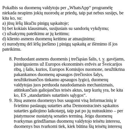
Pokalbis su duomenų valdytoju per „WhatsApp“ programėlę
niekada neapims jokių nuorodų ar priedų, taip pat nebus susijęs, be
kita ko, su:
a) jūsų lėšų likučiu pinigų sąskaitoje;
b) bet kokiais klausimais, susijusiais su sandorių vykdymu;
c) užsakymų pateikimu ar jų keitimu;
d) kliento asmens duomenų keitimu ar atnaujinimu;
e) nurodymų dėl lėšų įnešimo į pinigų sąskaitą ar išėmimo iš jos
pateikimu.
Perduodant asmens duomenis į trečiąsias šalis, t. y. gavėjams,
įsisteigusiems už Europos ekonominės erdvės ar Šveicarijos
ribų, į šalis, kurios, Europos Komisijos nuomone, neužtikrina
pakankamos duomenų apsaugos (trečiosios šalys,
neužtikrinančios tinkamo apsaugos lygio), duomenų
valdytojas juos perduoda naudodamasis mechanizmais,
atitinkančiais galiojančius teisės aktus, tarp kurių yra, be kita
ko, ES „standartinės sutartinės sąlygos“.
Jūsų asmens duomenys bus saugomi visą Informacinių ir
švietimo paslaugų sutarties arba Demonstracinės sąskaitos
sutarties galiojimo laikotarpį, taip pat po jų nutraukimo – per
įstatymuose nustatytą senaties terminą. Jeigu duomenų
tvarkymas grindžiamas duomenų valdytojo teisėtu interesu,
duomenys bus tvarkomi tiek, kiek būtina šių teisėtų interesų