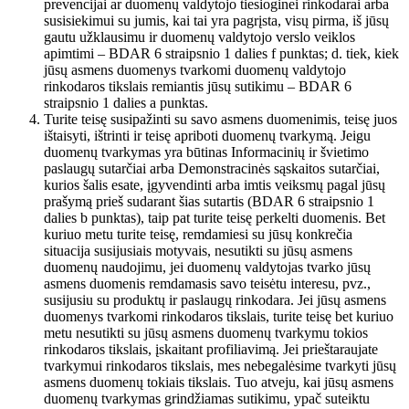
prevencijai ar duomenų valdytojo tiesioginei rinkodarai arba
susisiekimui su jumis, kai tai yra pagrįsta, visų pirma, iš jūsų
gautu užklausimu ir duomenų valdytojo verslo veiklos
apimtimi – BDAR 6 straipsnio 1 dalies f punktas; d. tiek, kiek
jūsų asmens duomenys tvarkomi duomenų valdytojo
rinkodaros tikslais remiantis jūsų sutikimu – BDAR 6
straipsnio 1 dalies a punktas.
Turite teisę susipažinti su savo asmens duomenimis, teisę juos
ištaisyti, ištrinti ir teisę apriboti duomenų tvarkymą. Jeigu
duomenų tvarkymas yra būtinas Informacinių ir švietimo
paslaugų sutarčiai arba Demonstracinės sąskaitos sutarčiai,
kurios šalis esate, įgyvendinti arba imtis veiksmų pagal jūsų
prašymą prieš sudarant šias sutartis (BDAR 6 straipsnio 1
dalies b punktas), taip pat turite teisę perkelti duomenis. Bet
kuriuo metu turite teisę, remdamiesi su jūsų konkrečia
situacija susijusiais motyvais, nesutikti su jūsų asmens
duomenų naudojimu, jei duomenų valdytojas tvarko jūsų
asmens duomenis remdamasis savo teisėtu interesu, pvz.,
susijusiu su produktų ir paslaugų rinkodara. Jei jūsų asmens
duomenys tvarkomi rinkodaros tikslais, turite teisę bet kuriuo
metu nesutikti su jūsų asmens duomenų tvarkymu tokios
rinkodaros tikslais, įskaitant profiliavimą. Jei prieštaraujate
tvarkymui rinkodaros tikslais, mes nebegalėsime tvarkyti jūsų
asmens duomenų tokiais tikslais. Tuo atveju, kai jūsų asmens
duomenų tvarkymas grindžiamas sutikimu, ypač suteiktu