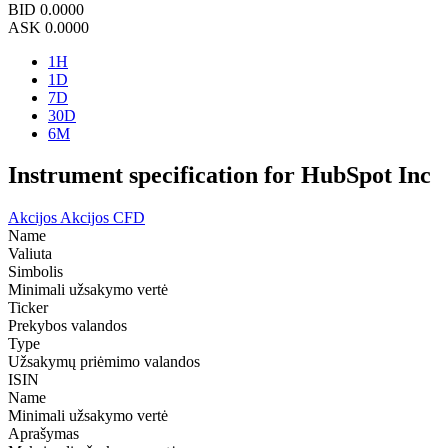
BID
0.0000
ASK
0.0000
1H
1D
7D
30D
6M
Instrument specification for HubSpot Inc
Akcijos
Akcijos CFD
Name
Valiuta
Simbolis
Minimali užsakymo vertė
Ticker
Prekybos valandos
Type
Užsakymų priėmimo valandos
ISIN
Name
Minimali užsakymo vertė
Aprašymas