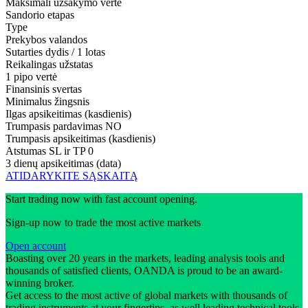
Maksimali užsakymo vertė
Sandorio etapas
Type
Prekybos valandos
Sutarties dydis / 1 lotas
Reikalingas užstatas
1 pipo vertė
Finansinis svertas
Minimalus žingsnis
Ilgas apsikeitimas (kasdienis)
Trumpasis pardavimas
NO
Trumpasis apsikeitimas (kasdienis)
Atstumas SL ir TP
0
3 dienų apsikeitimas (data)
ATIDARYKITE SĄSKAITĄ
Start trading now with fast account opening.
Sign-up now to trade the most active markets
Open account
Boasting over 20 years in the markets, leading analysis tools and
thousands of satisfied clients, OANDA is proud to be an award-
winning broker.
Get access to the most active of global markets with thousands of
trading instruments at your fingertips, as well leading technical tools