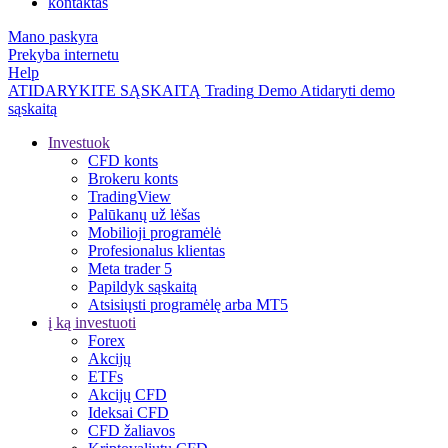
kontaktas
Mano paskyra
Prekyba internetu
Help
ATIDARYKITE SĄSKAITĄ
Trading
Demo
Atidaryti demo
sąskaitą
Investuok
CFD konts
Brokeru konts
TradingView
Palūkanų už lėšas
Mobilioji programėlė
Profesionalus klientas
Meta trader 5
Papildyk sąskaitą
Atsisiųsti programėlę arba MT5
į ką investuoti
Forex
Akcijų
ETFs
Akcijų CFD
Ideksai CFD
CFD žaliavos