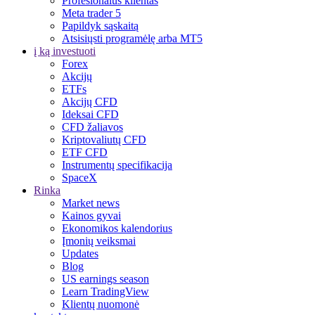
Profesionalus klientas
Meta trader 5
Papildyk sąskaitą
Atsisiųsti programėlę arba MT5
į ką investuoti
Forex
Akcijų
ETFs
Akcijų CFD
Ideksai CFD
CFD žaliavos
Kriptovaliutų CFD
ETF CFD
Instrumentų specifikacija
SpaceX
Rinka
Market news
Kainos gyvai
Ekonomikos kalendorius
Įmonių veiksmai
Updates
Blog
US earnings season
Learn TradingView
Klientų nuomonė