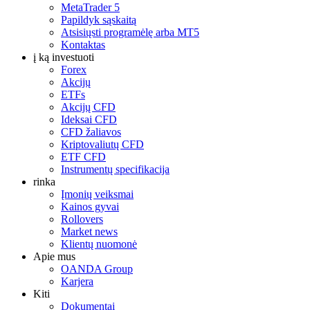
MetaTrader 5
Papildyk sąskaitą
Atsisiųsti programėlę arba MT5
Kontaktas
į ką investuoti
Forex
Akcijų
ETFs
Akcijų CFD
Ideksai CFD
CFD žaliavos
Kriptovaliutų CFD
ETF CFD
Instrumentų specifikacija
rinka
Įmonių veiksmai
Kainos gyvai
Rollovers
Market news
Klientų nuomonė
Apie mus
OANDA Group
Karjera
Kiti
Dokumentai