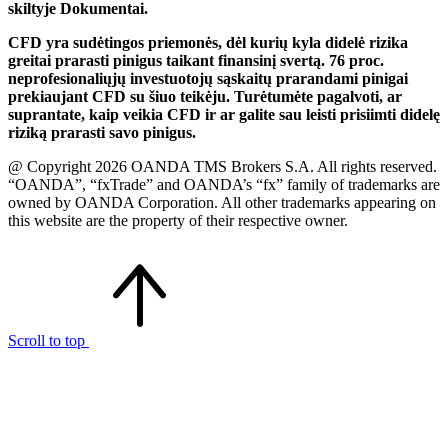
skiltyje Dokumentai.
CFD yra sudėtingos priemonės, dėl kurių kyla didelė rizika
greitai prarasti pinigus taikant finansinį svertą. 76 proc.
neprofesionaliųjų investuotojų sąskaitų prarandami pinigai
prekiaujant CFD su šiuo teikėju. Turėtumėte pagalvoti, ar
suprantate, kaip veikia CFD ir ar galite sau leisti prisiimti didelę
riziką prarasti savo pinigus.
@ Copyright 2026 OANDA TMS Brokers S.A. All rights reserved.
“OANDA”, “fxTrade” and OANDA’s “fx” family of trademarks are
owned by OANDA Corporation. All other trademarks appearing on
this website are the property of their respective owner.
Scroll to top