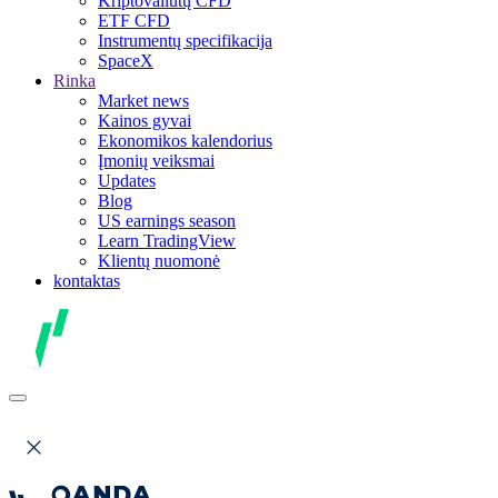
Kriptovaliutų CFD
ETF CFD
Instrumentų specifikacija
SpaceX
Rinka
Market news
Kainos gyvai
Ekonomikos kalendorius
Įmonių veiksmai
Updates
Blog
US earnings season
Learn TradingView
Klientų nuomonė
kontaktas