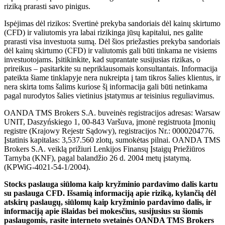
riziką prarasti savo pinigus.
Ispėjimas dėl rizikos: Svertinė prekyba sandoriais dėl kainų skirtumo
(CFD) ir valiutomis yra labai rizikinga jūsų kapitalui, nes galite
prarasti visa investuota sumą. Dėl šios priežasties prekyba sandoriais
dėl kainų skirtumo (CFD) ir valiutomis gali būti tinkama ne visiems
investuotojams. Įsitikinkite, kad suprantate susijusias rizikas, o
prireikus – pasitarkite su nepriklausomais konsultantais. Informacija
pateikta šiame tinklapyje nera nukreipta į tam tikros šalies klientus, ir
nera skirta toms šalims kuriose šį informacija gali būti netinkama
pagal nurodytos šalies vietinius įstatymus ar teisinius reguliavimus.
OANDA TMS Brokers S.A. buveinės registracijos adresas: Warsaw
UNIT, Daszyńskiego 1, 00-843 Varšuva, įmonė registruota Įmonių
registre (Krajowy Rejestr Sądowy), registracijos Nr.: 0000204776.
Įstatinis kapitalas: 3,537.560 zlotų, sumokėtas pilnai. OANDA TMS
Brokers S.A. veiklą prižiuri Lenkijos Finansų Įstaigų Priežiūros
Tarnyba (KNF), pagal balandžio 26 d. 2004 metų įstatymą.
(KPWiG-4021-54-1/2004).
Stocks paslauga siūloma kaip kryžminio pardavimo dalis kartu
su paslauga CFD. Išsamią informaciją apie riziką, kylančią dėl
atskirų paslaugų, siūlomų kaip kryžminio pardavimo dalis, ir
informaciją apie išlaidas bei mokesčius, susijusius su šiomis
paslaugomis, rasite interneto svetainės OANDA TMS Brokers