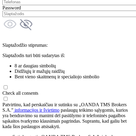
Password
Slaptažodžio stiprumas:
Slaptažodis turi būti sudarytas iš:
8 ar daugiau simbolių
Didžiųjų ir mažųjų raidžių
Bent vieno skaitmenų ir specialiojo simbolio
Check all consents
Patvirtinu, kad perskaičiau ir sutinku su „OANDA TMS Brokers
S.A.”
informacijos ir švietimo
paslaugų teikimo sąlygomis, kurios
yra bendravimo su manimi dėl pasiūlymo ir telefoninės pagalbos
sąskaitos tvarkymo klausimais pagrindas. Suprantu, kad galiu bet
kada šios paslaugos atsisakyti.