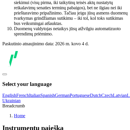
siekimui (visų pirma, iki taikytinų teisės aktų nustatytų
reikalavimų senaties terminų pabaigos), bet ne ilgiau nei iki
prieštaravimo pripažinimo. Tačiau jeigu jūsų asmens duomenų
tvarkymas grindžiamas sutikimu – iki tol, kol toks sutikimas
bus veiksmingai atšauktas.
Duomenų valdytojas netaikys jūsų atžvilgiu automatizuoto
sprendimų priėmimo.
Paskutinio atnaujinimo data: 2026 m. kovo 4 d.
Select your language
English
French
Italian
Spanish
German
Portuguese
Dutch
Czech
Latvian
L
Ukrainian
Breadcrumb
Home
Instrumentų paieška