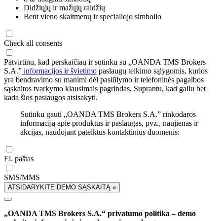
Didžiųjų ir mažųjų raidžių
Bent vieno skaitmenų ir specialiojo simbolio
Check all consents
Patvirtinu, kad perskaičiau ir sutinku su „OANDA TMS Brokers
S.A.”
informacijos ir švietimo
paslaugų teikimo sąlygomis, kurios
yra bendravimo su manimi dėl pasiūlymo ir telefoninės pagalbos
sąskaitos tvarkymo klausimais pagrindas. Suprantu, kad galiu bet
kada šios paslaugos atsisakyti.
Sutinku gauti „OANDA TMS Brokers S.A.” rinkodaros
informaciją apie produktus ir paslaugas, pvz., naujienas ir
akcijas, naudojant pateiktus kontaktinius duomenis:
El. paštas
SMS/MMS
ATSIDARYKITE DEMO SĄSKAITĄ »
„OANDA TMS Brokers S.A.“ privatumo politika – demo