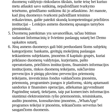
duomenų valdytojo rinkodaros tikslais, turite teisę bet kuriuo
metu atšaukti savo sutikimą, nepažeidžiant tvarkymo
teisėtumo, grindžiamo sutikimu iki jo atšaukimo. Jei manote,
kad jūsų duomenys tvarkomi pažeidžiant teisinius
reikalavimus, galite pateikti skundą kompetentingai priežiūros
institucijai – Lenkijos asmens duomenų apsaugos tarnybos
pirmininkui.
Duomenų pateikimas yra savanoriškas, tačiau būtinas
sudarant Informacinių ir švietimo paslaugų sutartį bei Demo
sąskaitos sutartį.
Jūsų asmens duomenys gali būti perduodami šioms subjektų
kategorijoms: bankams, greitųjų mokėjimų paslaugas
teikiantiems subjektams, įmonėms iš kapitalo grupės, kuriai
priklauso duomenų valdytojas, kurjeriams, pašto
operatoriams, priežiūros institucijoms, finansinės informacijos
institucijoms, rinkos duomenų teikėjams, sukčiavimo
prevencijos ir pinigų plovimo prevencijos priemonių
teikėjams, investicinius fondus valdančioms įmonėms,
priemonių, programinės įrangos ir platformų, skirtų aptarnauti
sandorius ir finansines operacijas, atliekamas įgyvendinant
Pagrindinę sutartį, tiekėjams, taip pat komercinės informacijos
siuntimui elektroninėmis ryšio priemonėmis, teisininkams,
audito įmonėms, konsultavimo įmonėms, „WhatsApp“
programos teikėjui ir įmonėms, teikiančioms serverius bei
saugančioms duomenis.