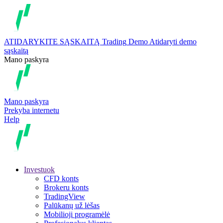
ATIDARYKITE SĄSKAITĄ
Trading
Demo
Atidaryti demo
sąskaitą
Mano paskyra
Mano paskyra
Prekyba internetu
Help
Investuok
CFD konts
Brokeru konts
TradingView
Palūkanų už lėšas
Mobilioji programėlė