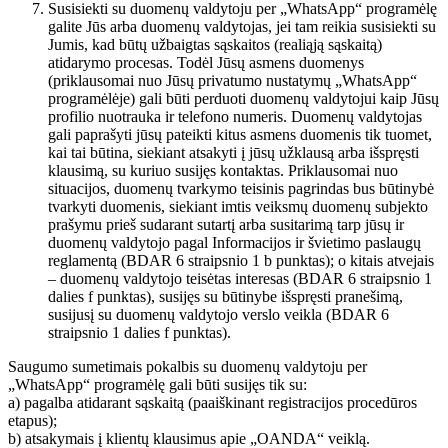
Susisiekti su duomenų valdytoju per „WhatsApp“ programėlę
galite Jūs arba duomenų valdytojas, jei tam reikia susisiekti su
Jumis, kad būtų užbaigtas sąskaitos (realiąją sąskaitą)
atidarymo procesas. Todėl Jūsų asmens duomenys
(priklausomai nuo Jūsų privatumo nustatymų „WhatsApp“
programėlėje) gali būti perduoti duomenų valdytojui kaip Jūsų
profilio nuotrauka ir telefono numeris. Duomenų valdytojas
gali paprašyti jūsų pateikti kitus asmens duomenis tik tuomet,
kai tai būtina, siekiant atsakyti į jūsų užklausą arba išspręsti
klausimą, su kuriuo susijęs kontaktas. Priklausomai nuo
situacijos, duomenų tvarkymo teisinis pagrindas bus būtinybė
tvarkyti duomenis, siekiant imtis veiksmų duomenų subjekto
prašymu prieš sudarant sutartį arba susitarimą tarp jūsų ir
duomenų valdytojo pagal Informacijos ir švietimo paslaugų
reglamentą (BDAR 6 straipsnio 1 b punktas); o kitais atvejais
– duomenų valdytojo teisėtas interesas (BDAR 6 straipsnio 1
dalies f punktas), susijęs su būtinybe išspręsti pranešimą,
susijusį su duomenų valdytojo verslo veikla (BDAR 6
straipsnio 1 dalies f punktas).
Saugumo sumetimais pokalbis su duomenų valdytoju per
„WhatsApp“ programėlę gali būti susijęs tik su:
a) pagalba atidarant sąskaitą (paaiškinant registracijos procedūros
etapus);
b) atsakymais į klientų klausimus apie „OANDA“ veiklą.