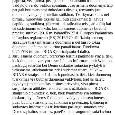
pagrįsta, visų pirma, jūsų pateiktu užklausimu ir duomenų
valdytojo verslo veiklos apimtimi. Jūsų asmens duomenys taip
pat gali būti tvarkomi rinkodaros tikslais, remiantis jūsų
duomenų valdytojui suteiktu sutikimu. Tvarkymas kitais nei
pirmiau nurodytais tikslais gali būti atliekamas: (i) gavus
papildomą sutikimą, (ii) remiantis taikytina teise, arba (iii) kai
tai suderinama su tikslu, kuriuo asmens duomenys buvo iš
pradžių surinkti (2016 m. balandžio 27 d. Europos Parlamento
ir Tarybos reglamento (ES) 2016/679 dėl fizinių asmenų
apsaugos tvarkant asmens duomenis ir dėl laisvo tokių
duomenų judėjimo bei kuriuo panaikinama Direktyva
95/46/EB (toliau – BDAR) 6 straipsnio 4 dalis).
Jūsų asmens duomenų tvarkymo teisinis pagrindas yra: a. tiek,
kiek duomenų tvarkymas yra būtinas Informacinių ir švietimo
paslaugų sutarčiai bei Demo sąskaitos sutarčiai įvykdyti ir
veiksmams, atliekamiems prieš sudarant sutartį, atlikti –
BDAR 6 straipsnio 1 dalies b punktas; b. tiek, kiek duomenų
tvarkymas yra būtinas duomenų valdytojui, kad jis galėtų
įvykdyti jam tenkančias teisines prievoles, visų pirma
susijusias su atitikties reikalavimams užtikrinimu – BDAR 6
straipsnio c punktas; c. tiek, kiek tvarkymas yra būtinas
tikslams, kylančiems iš duomenų valdytojo teisėtų interesų,
pvz., būtinų atsiskaitymų atlikimui ir pretenzijų, kylančių iš
sudarytos Informacijos ir švietimo paslaugų sutarties arba
Demo sąskaitos sutarties, pareiškimui, saugumui, sukčiavimo