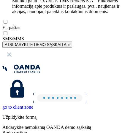
Sutinku gauti „OANDA TMS Brokers S.A.” rinkodaros
informaciją apie produktus ir paslaugas, pvz., naujienas ir
akcijas, naudojant pateiktus kontaktinius duomenis:
El. paštas
SMS/MMS
ATSIDARYKITE DEMO SĄSKAITĄ »
go to client zone
Užpildykite formą
Atidarykite nemokamą OANDA demo sąskaitą
Rodo section