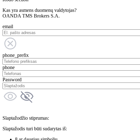
Kas yra asmens duomenų valdytojas?
OANDA TMS Brokers S.A.
email
phone_prefix
phone
Password
Slaptažodžio stiprumas:
Slaptažodis turi būti sudarytas iš:
8 ar daugiau simbolių