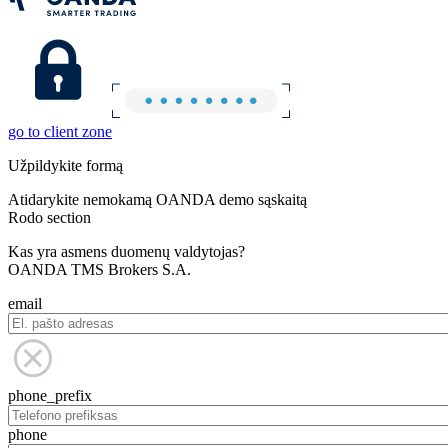
go to client zone
Užpildykite formą
Atidarykite nemokamą OANDA demo sąskaitą
Rodo section
Kas yra asmens duomenų valdytojas?
OANDA TMS Brokers S.A.
email
phone_prefix
phone