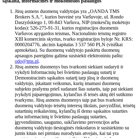
sąskaita, informacinės ir mokomosios paslaugos
Jūsų asmens duomenų valdytojas yra „OANDA TMS
Brokers S.A.“, kurios buveinė yra Varšuvoje, ul. Rondo
Daszyńskiego 1, 00-843 Varšuva, NIP (mokesčių mokėtojo
kodas): 526-275-91-31, kurios registracijos duomenis
Varšuvos apygardos teismas, Nacionalinio teismų registro
XIII komercinis skyrius, tvarko registracijos byloje Nr. KRS:
0000204776, akcinis kapitalas 3 537 560 PLN (visiškai
apmokėtas). Su duomenų valdytojo paskirtu duomenų
apsaugos pareigūnu galima susisiekti elektroniniu paštu:
odo@tms.pl
.
Jūsų asmens duomenys bus tvarkomi siekiant sudaryti ir
vykdyti Informacinių bei švietimo paslaugų sutartį ir
Demonstracinės sąskaitos sutartį tarp jūsų ir duomenų
valdytojo, įskaitant veiksmus, kurių imamasi duomenų
subjekto prašymu prieš sudarant šias sutartis, taip pat siekiant
įvykdyti įsipareigojimus, kylančius iš teisės aktų dėl sutikimo
tvarkymo. Jūsų asmens duomenys taip pat bus tvarkomi
duomenų valdytojo teisėtų interesų tikslais, pavyzdžiui, teisėtų
sutartinių reikalavimų, kylančių iš demo sąskaitos sutarties
arba informacinių ir švietimo paslaugų sutarties,
įgyvendinimo, saugumo, sukčiavimo prevencijos arba
duomenų valdytojo tiesioginės rinkodaros ir susisiekimo su
jumis kitais nei pirmiau nurodytais atvejais, kai tai yra