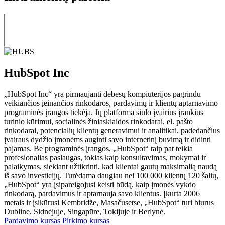
HubSpot Inc
„HubSpot Inc“ yra pirmaujanti debesų kompiuterijos pagrindu
veikiančios įeinančios rinkodaros, pardavimų ir klientų aptarnavimo
programinės įrangos tiekėja. Jų platforma siūlo įvairius įrankius
turinio kūrimui, socialinės žiniasklaidos rinkodarai, el. pašto
rinkodarai, potencialių klientų generavimui ir analitikai, padedančius
įvairaus dydžio įmonėms auginti savo internetinį buvimą ir didinti
pajamas. Be programinės įrangos, „HubSpot“ taip pat teikia
profesionalias paslaugas, tokias kaip konsultavimas, mokymai ir
palaikymas, siekiant užtikrinti, kad klientai gautų maksimalią naudą
iš savo investicijų. Turėdama daugiau nei 100 000 klientų 120 šalių,
„HubSpot“ yra įsipareigojusi keisti būdą, kaip įmonės vykdo
rinkodarą, pardavimus ir aptarnauja savo klientus. Įkurta 2006
metais ir įsikūrusi Kembridže, Masačusetse, „HubSpot“ turi biurus
Dubline, Sidnėjuje, Singapūre, Tokijuje ir Berlyne.
Pardavimo kursas
Pirkimo kursas