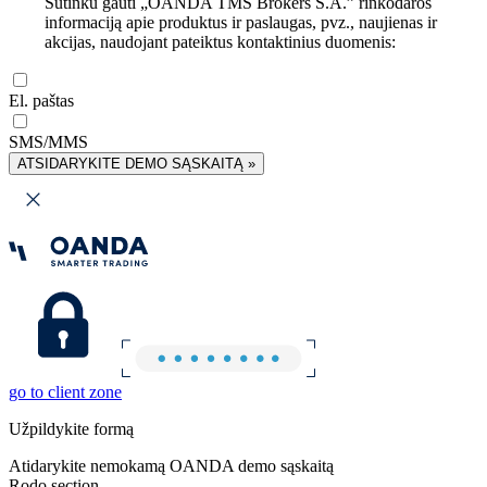
Sutinku gauti „OANDA TMS Brokers S.A.” rinkodaros
informaciją apie produktus ir paslaugas, pvz., naujienas ir
akcijas, naudojant pateiktus kontaktinius duomenis:
El. paštas
SMS/MMS
ATSIDARYKITE DEMO SĄSKAITĄ »
go to client zone
Užpildykite formą
Atidarykite nemokamą OANDA demo sąskaitą
Rodo section