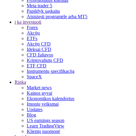
Profesionalus klientas
Meta trader 5
Papildyk sąskaitą
Atsisiųsti programėlę arba MT5
į ką investuoti
Forex
Akcijų
ETFs
Akcijų CFD
Ideksai CFD
CFD žaliavos
Kriptovaliutų CFD
ETF CFD
Instrumentų specifikacija
SpaceX
Rinka
Market news
Kainos gyvai
Ekonomikos kalendorius
Įmonių veiksmai
Updates
Blog
US earnings season
Learn TradingView
Klientų nuomonė