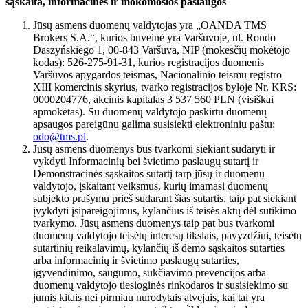
sąskaita, informacinės ir mokomosios paslaugos
Jūsų asmens duomenų valdytojas yra „OANDA TMS
Brokers S.A.“, kurios buveinė yra Varšuvoje, ul. Rondo
Daszyńskiego 1, 00-843 Varšuva, NIP (mokesčių mokėtojo
kodas): 526-275-91-31, kurios registracijos duomenis
Varšuvos apygardos teismas, Nacionalinio teismų registro
XIII komercinis skyrius, tvarko registracijos byloje Nr. KRS:
0000204776, akcinis kapitalas 3 537 560 PLN (visiškai
apmokėtas). Su duomenų valdytojo paskirtu duomenų
apsaugos pareigūnu galima susisiekti elektroniniu paštu:
odo@tms.pl
.
Jūsų asmens duomenys bus tvarkomi siekiant sudaryti ir
vykdyti Informacinių bei švietimo paslaugų sutartį ir
Demonstracinės sąskaitos sutartį tarp jūsų ir duomenų
valdytojo, įskaitant veiksmus, kurių imamasi duomenų
subjekto prašymu prieš sudarant šias sutartis, taip pat siekiant
įvykdyti įsipareigojimus, kylančius iš teisės aktų dėl sutikimo
tvarkymo. Jūsų asmens duomenys taip pat bus tvarkomi
duomenų valdytojo teisėtų interesų tikslais, pavyzdžiui, teisėtų
sutartinių reikalavimų, kylančių iš demo sąskaitos sutarties
arba informacinių ir švietimo paslaugų sutarties,
įgyvendinimo, saugumo, sukčiavimo prevencijos arba
duomenų valdytojo tiesioginės rinkodaros ir susisiekimo su
jumis kitais nei pirmiau nurodytais atvejais, kai tai yra