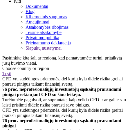
Kiti
Dokumentai
Blog
Kibernetinis saugumas
Atnaujinimai
Atsakomybės ribojimas
Teisinė atsakomybė
Privatumo politika
Prieinamumo deklaracija
Slapukų nustatymai
Pasirinkite kitą šalį ar regioną, kad pamatytumėte turinį, pritaikytą
jūsų buvimo vietai.
Choose country or region
Tęsti
CFD yra sudėtingos priemonės, dėl kurių kyla didelė rizika greitai
prarasti pinigus taikant finansinį svertą.
76 proc. neprofesionaliųjų investuotojų sąskaitų prarandami
pinigai prekiaujant CFD su šiuo teikėju.
Turėtumėte pagalvoti, ar suprantate, kaip veikia CFD ir ar galite sau
leisti prisiimti didelę riziką prarasti savo pinigus.
CFD yra sudėtingos priemonės, dėl kurių kyla didelė rizika greitai
prarasti pinigus taikant finansinį svertą.
76 proc. neprofesionaliųjų investuotojų sąskaitų prarandami
pinigai