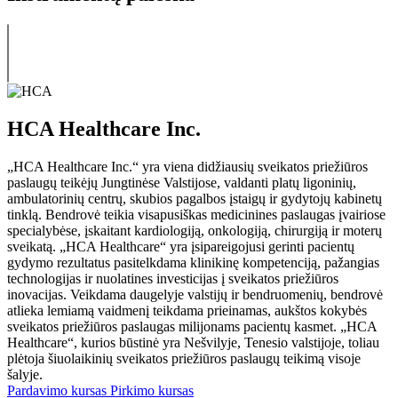
HCA Healthcare Inc.
„HCA Healthcare Inc.“ yra viena didžiausių sveikatos priežiūros
paslaugų teikėjų Jungtinėse Valstijose, valdanti platų ligoninių,
ambulatorinių centrų, skubios pagalbos įstaigų ir gydytojų kabinetų
tinklą. Bendrovė teikia visapusiškas medicinines paslaugas įvairiose
specialybėse, įskaitant kardiologiją, onkologiją, chirurgiją ir moterų
sveikatą. „HCA Healthcare“ yra įsipareigojusi gerinti pacientų
gydymo rezultatus pasitelkdama klinikinę kompetenciją, pažangias
technologijas ir nuolatines investicijas į sveikatos priežiūros
inovacijas. Veikdama daugelyje valstijų ir bendruomenių, bendrovė
atlieka lemiamą vaidmenį teikdama prieinamas, aukštos kokybės
sveikatos priežiūros paslaugas milijonams pacientų kasmet. „HCA
Healthcare“, kurios būstinė yra Nešvilyje, Tenesio valstijoje, toliau
plėtoja šiuolaikinių sveikatos priežiūros paslaugų teikimą visoje
šalyje.
Pardavimo kursas
Pirkimo kursas