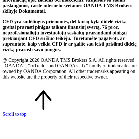
paslaugomis, rasite interneto svetainės OANDA TMS Brokers
skiltyje Dokumentai.
CFD yra sudėtingos priemonės, dėl kurių kyla didelė rizika
greitai prarasti pinigus taikant finansinį svertą. 76 proc.
neprofesionaliųjų investuotojų sąskaitų prarandami pinigai
prekiaujant CFD su šiuo teikėju. Turėtumėte pagalvoti, ar
suprantate, kaip veikia CFD ir ar galite sau leisti prisiimti didelę
riziką prarasti savo pinigus.
@ Copyright 2026 OANDA TMS Brokers S.A. All rights reserved.
“OANDA”, “fxTrade” and OANDA’s “fx” family of trademarks are
owned by OANDA Corporation. All other trademarks appearing on
this website are the property of their respective owner.
Scroll to top