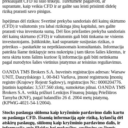
prekiaujant CFD su šiuo teikėju. Turėtumėte pagalvoti, ar
suprantate, kaip veikia CFD ir ar galite sau leisti prisiimti didelę
riziką prarasti savo pinigus.
Ispėjimas dėl rizikos: Svertinė prekyba sandoriais dėl kainų skirtumo
(CFD) ir valiutomis yra labai rizikinga jūsų kapitalui, nes galite
prarasti visa investuota sumą. Dėl šios priežasties prekyba sandoriais
dėl kainų skirtumo (CFD) ir valiutomis gali būti tinkama ne visiems
investuotojams. Įsitikinkite, kad suprantate susijusias rizikas, o
prireikus – pasitarkite su nepriklausomais konsultantais. Informacija
pateikta šiame tinklapyje nera nukreipta į tam tikros šalies klientus, ir
nera skirta toms šalims kuriose šį informacija gali būti netinkama
pagal nurodytos šalies vietinius įstatymus ar teisinius reguliavimus.
OANDA TMS Brokers S.A. buveinės registracijos adresas: Warsaw
UNIT, Daszyńskiego 1, 00-843 Varšuva, įmonė registruota Įmonių
registre (Krajowy Rejestr Sądowy), registracijos Nr.: 0000204776.
Įstatinis kapitalas: 3,537.560 zlotų, sumokėtas pilnai. OANDA TMS
Brokers S.A. veiklą prižiuri Lenkijos Finansų Įstaigų Priežiūros
Tarnyba (KNF), pagal balandžio 26 d. 2004 metų įstatymą.
(KPWiG-4021-54-1/2004).
Stocks paslauga siūloma kaip kryžminio pardavimo dalis kartu
su paslauga CFD. Išsamią informaciją apie riziką, kylančią dėl
atskirų paslaugų, siūlomų kaip kryžminio pardavimo dalis, ir
informaciją apie išlaidas bei mokesčius, susijusius su šiomis