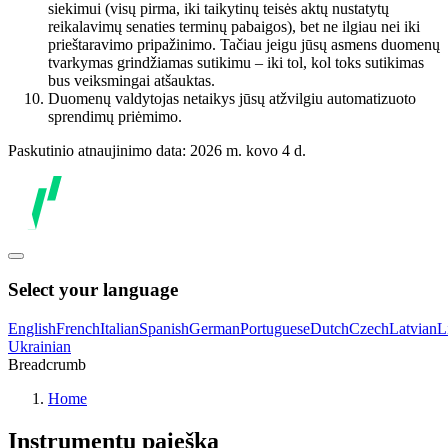
siekimui (visų pirma, iki taikytinų teisės aktų nustatytų
reikalavimų senaties terminų pabaigos), bet ne ilgiau nei iki
prieštaravimo pripažinimo. Tačiau jeigu jūsų asmens duomenų
tvarkymas grindžiamas sutikimu – iki tol, kol toks sutikimas
bus veiksmingai atšauktas.
Duomenų valdytojas netaikys jūsų atžvilgiu automatizuoto
sprendimų priėmimo.
Paskutinio atnaujinimo data: 2026 m. kovo 4 d.
Select your language
English
French
Italian
Spanish
German
Portuguese
Dutch
Czech
Latvian
L
Ukrainian
Breadcrumb
Home
Instrumentų paieška