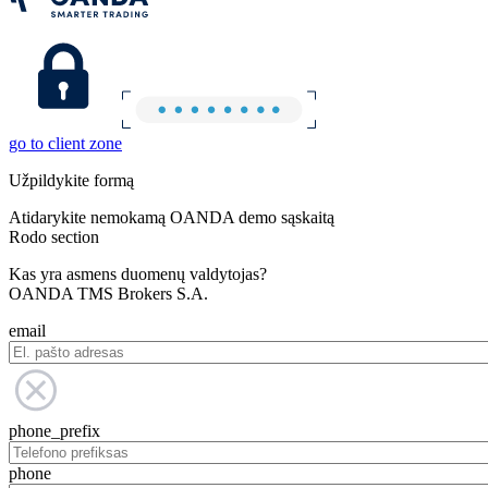
go to client zone
Užpildykite formą
Atidarykite nemokamą OANDA demo sąskaitą
Rodo section
Kas yra asmens duomenų valdytojas?
OANDA TMS Brokers S.A.
email
phone_prefix
phone