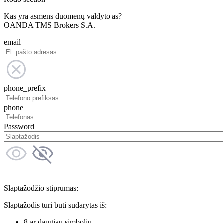
Kas yra asmens duomenų valdytojas?
OANDA TMS Brokers S.A.
email
phone_prefix
phone
Password
Slaptažodžio stiprumas:
Slaptažodis turi būti sudarytas iš:
8 ar daugiau simbolių