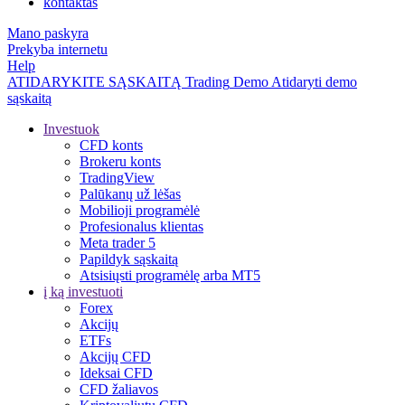
kontaktas
Mano paskyra
Prekyba internetu
Help
ATIDARYKITE SĄSKAITĄ
Trading
Demo
Atidaryti demo
sąskaitą
Investuok
CFD konts
Brokeru konts
TradingView
Palūkanų už lėšas
Mobilioji programėlė
Profesionalus klientas
Meta trader 5
Papildyk sąskaitą
Atsisiųsti programėlę arba MT5
į ką investuoti
Forex
Akcijų
ETFs
Akcijų CFD
Ideksai CFD
CFD žaliavos