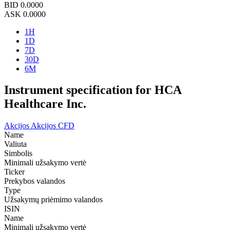
BID
0.0000
ASK
0.0000
1H
1D
7D
30D
6M
Instrument specification for HCA
Healthcare Inc.
Akcijos
Akcijos CFD
Name
Valiuta
Simbolis
Minimali užsakymo vertė
Ticker
Prekybos valandos
Type
Užsakymų priėmimo valandos
ISIN
Name
Minimali užsakymo vertė