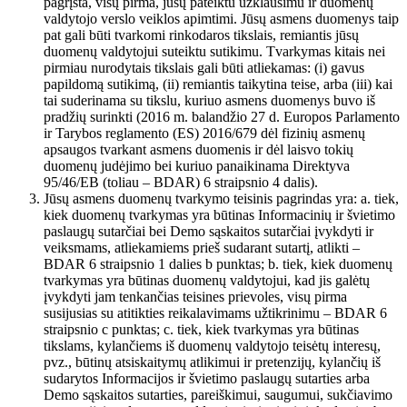
pagrįsta, visų pirma, jūsų pateiktu užklausimu ir duomenų
valdytojo verslo veiklos apimtimi. Jūsų asmens duomenys taip
pat gali būti tvarkomi rinkodaros tikslais, remiantis jūsų
duomenų valdytojui suteiktu sutikimu. Tvarkymas kitais nei
pirmiau nurodytais tikslais gali būti atliekamas: (i) gavus
papildomą sutikimą, (ii) remiantis taikytina teise, arba (iii) kai
tai suderinama su tikslu, kuriuo asmens duomenys buvo iš
pradžių surinkti (2016 m. balandžio 27 d. Europos Parlamento
ir Tarybos reglamento (ES) 2016/679 dėl fizinių asmenų
apsaugos tvarkant asmens duomenis ir dėl laisvo tokių
duomenų judėjimo bei kuriuo panaikinama Direktyva
95/46/EB (toliau – BDAR) 6 straipsnio 4 dalis).
Jūsų asmens duomenų tvarkymo teisinis pagrindas yra: a. tiek,
kiek duomenų tvarkymas yra būtinas Informacinių ir švietimo
paslaugų sutarčiai bei Demo sąskaitos sutarčiai įvykdyti ir
veiksmams, atliekamiems prieš sudarant sutartį, atlikti –
BDAR 6 straipsnio 1 dalies b punktas; b. tiek, kiek duomenų
tvarkymas yra būtinas duomenų valdytojui, kad jis galėtų
įvykdyti jam tenkančias teisines prievoles, visų pirma
susijusias su atitikties reikalavimams užtikrinimu – BDAR 6
straipsnio c punktas; c. tiek, kiek tvarkymas yra būtinas
tikslams, kylančiems iš duomenų valdytojo teisėtų interesų,
pvz., būtinų atsiskaitymų atlikimui ir pretenzijų, kylančių iš
sudarytos Informacijos ir švietimo paslaugų sutarties arba
Demo sąskaitos sutarties, pareiškimui, saugumui, sukčiavimo