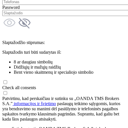
Password
Slaptažodžio stiprumas:
Slaptažodis turi būti sudarytas iš:
8 ar daugiau simbolių
Didžiųjų ir mažųjų raidžių
Bent vieno skaitmenų ir specialiojo simbolio
Check all consents
Patvirtinu, kad perskaičiau ir sutinku su „OANDA TMS Brokers
S.A.”
informacijos ir švietimo
paslaugų teikimo sąlygomis, kurios
yra bendravimo su manimi dėl pasiūlymo ir telefoninės pagalbos
sąskaitos tvarkymo klausimais pagrindas. Suprantu, kad galiu bet
kada šios paslaugos atsisakyti.