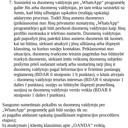
Susisiekti su duomenų valdytoju per „WhatsApp“ programėlę
galite Jūs arba duomenų valdytojas, jei tam reikia susisiekti su
Jumis, kad būtų užbaigtas sąskaitos (realiąją sąskaitą)
atidarymo procesas. Todėl Jūsų asmens duomenys
(priklausomai nuo Jūsų privatumo nustatymų „WhatsApp“
programėlėje) gali būti perduoti duomenų valdytojui kaip Jūsų
profilio nuotrauka ir telefono numeris. Duomenų valdytojas
gali paprašyti jūsų pateikti kitus asmens duomenis tik tuomet,
kai tai būtina, siekiant atsakyti į jūsų užklausą arba išspręsti
klausimą, su kuriuo susijęs kontaktas. Priklausomai nuo
situacijos, duomenų tvarkymo teisinis pagrindas bus būtinybė
tvarkyti duomenis, siekiant imtis veiksmų duomenų subjekto
prašymu prieš sudarant sutartį arba susitarimą tarp jūsų ir
duomenų valdytojo pagal Informacijos ir švietimo paslaugų
reglamentą (BDAR 6 straipsnio 1 b punktas); o kitais atvejais
– duomenų valdytojo teisėtas interesas (BDAR 6 straipsnio 1
dalies f punktas), susijęs su būtinybe išspręsti pranešimą,
susijusį su duomenų valdytojo verslo veikla (BDAR 6
straipsnio 1 dalies f punktas).
Saugumo sumetimais pokalbis su duomenų valdytoju per
„WhatsApp“ programėlę gali būti susijęs tik su:
a) pagalba atidarant sąskaitą (paaiškinant registracijos procedūros
etapus);
b) atsakymais į klientų klausimus apie „OANDA“ veiklą.