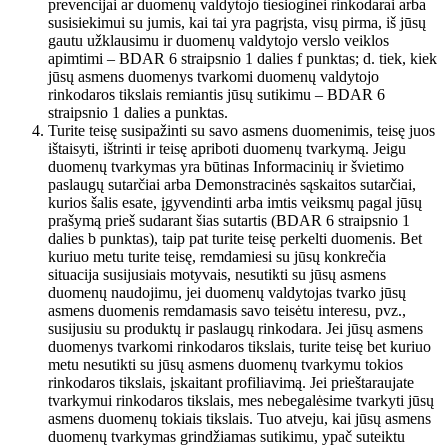
prevencijai ar duomenų valdytojo tiesioginei rinkodarai arba
susisiekimui su jumis, kai tai yra pagrįsta, visų pirma, iš jūsų
gautu užklausimu ir duomenų valdytojo verslo veiklos
apimtimi – BDAR 6 straipsnio 1 dalies f punktas; d. tiek, kiek
jūsų asmens duomenys tvarkomi duomenų valdytojo
rinkodaros tikslais remiantis jūsų sutikimu – BDAR 6
straipsnio 1 dalies a punktas.
Turite teisę susipažinti su savo asmens duomenimis, teisę juos
ištaisyti, ištrinti ir teisę apriboti duomenų tvarkymą. Jeigu
duomenų tvarkymas yra būtinas Informacinių ir švietimo
paslaugų sutarčiai arba Demonstracinės sąskaitos sutarčiai,
kurios šalis esate, įgyvendinti arba imtis veiksmų pagal jūsų
prašymą prieš sudarant šias sutartis (BDAR 6 straipsnio 1
dalies b punktas), taip pat turite teisę perkelti duomenis. Bet
kuriuo metu turite teisę, remdamiesi su jūsų konkrečia
situacija susijusiais motyvais, nesutikti su jūsų asmens
duomenų naudojimu, jei duomenų valdytojas tvarko jūsų
asmens duomenis remdamasis savo teisėtu interesu, pvz.,
susijusiu su produktų ir paslaugų rinkodara. Jei jūsų asmens
duomenys tvarkomi rinkodaros tikslais, turite teisę bet kuriuo
metu nesutikti su jūsų asmens duomenų tvarkymu tokios
rinkodaros tikslais, įskaitant profiliavimą. Jei prieštaraujate
tvarkymui rinkodaros tikslais, mes nebegalėsime tvarkyti jūsų
asmens duomenų tokiais tikslais. Tuo atveju, kai jūsų asmens
duomenų tvarkymas grindžiamas sutikimu, ypač suteiktu