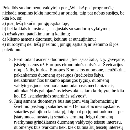
Pokalbis su duomenų valdytoju per „WhatsApp“ programėlę
niekada neapims jokių nuorodų ar priedų, taip pat nebus susijęs, be
kita ko, su:
a) jūsų lėšų likučiu pinigų sąskaitoje;
b) bet kokiais klausimais, susijusiais su sandorių vykdymu;
c) užsakymų pateikimu ar jų keitimu;
d) kliento asmens duomenų keitimu ar atnaujinimu;
e) nurodymų dėl lėšų įnešimo į pinigų sąskaitą ar išėmimo iš jos
pateikimu.
Perduodant asmens duomenis į trečiąsias šalis, t. y. gavėjams,
įsisteigusiems už Europos ekonominės erdvės ar Šveicarijos
ribų, į šalis, kurios, Europos Komisijos nuomone, neužtikrina
pakankamos duomenų apsaugos (trečiosios šalys,
neužtikrinančios tinkamo apsaugos lygio), duomenų
valdytojas juos perduoda naudodamasis mechanizmais,
atitinkančiais galiojančius teisės aktus, tarp kurių yra, be kita
ko, ES „standartinės sutartinės sąlygos“.
Jūsų asmens duomenys bus saugomi visą Informacinių ir
švietimo paslaugų sutarties arba Demonstracinės sąskaitos
sutarties galiojimo laikotarpį, taip pat po jų nutraukimo – per
įstatymuose nustatytą senaties terminą. Jeigu duomenų
tvarkymas grindžiamas duomenų valdytojo teisėtu interesu,
duomenys bus tvarkomi tiek, kiek būtina šių teisėtų interesų