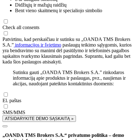
Didžiųjų ir mažųjų raidžių
Bent vieno skaitmenų ir specialiojo simbolio
Check all consents
Patvirtinu, kad perskaičiau ir sutinku su „OANDA TMS Brokers
S.A.”
informacijos ir švietimo
paslaugų teikimo sąlygomis, kurios
yra bendravimo su manimi dėl pasiūlymo ir telefoninės pagalbos
sąskaitos tvarkymo klausimais pagrindas. Suprantu, kad galiu bet
kada šios paslaugos atsisakyti.
Sutinku gauti „OANDA TMS Brokers S.A.” rinkodaros
informaciją apie produktus ir paslaugas, pvz., naujienas ir
akcijas, naudojant pateiktus kontaktinius duomenis:
El. paštas
SMS/MMS
ATSIDARYKITE DEMO SĄSKAITĄ »
„OANDA TMS Brokers S.A.“ privatumo politika – demo