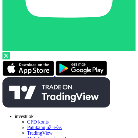
investuok
CFD konts
Palūkanų už lėšas
TradingView