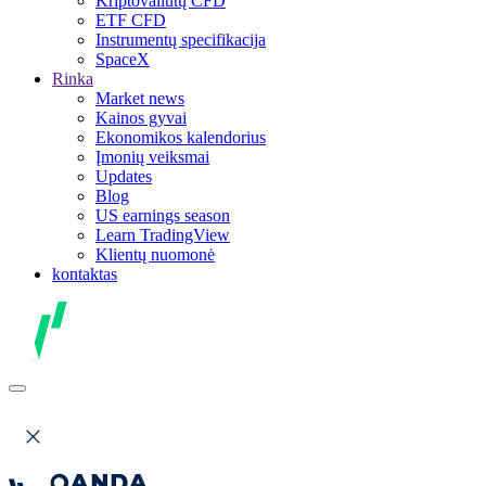
Kriptovaliutų CFD
ETF CFD
Instrumentų specifikacija
SpaceX
Rinka
Market news
Kainos gyvai
Ekonomikos kalendorius
Įmonių veiksmai
Updates
Blog
US earnings season
Learn TradingView
Klientų nuomonė
kontaktas