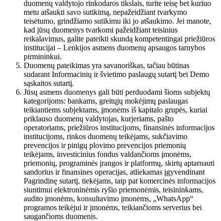
duomenų valdytojo rinkodaros tikslais, turite teisę bet kuriuo
metu atšaukti savo sutikimą, nepažeidžiant tvarkymo
teisėtumo, grindžiamo sutikimu iki jo atšaukimo. Jei manote,
kad jūsų duomenys tvarkomi pažeidžiant teisinius
reikalavimus, galite pateikti skundą kompetentingai priežiūros
institucijai – Lenkijos asmens duomenų apsaugos tarnybos
pirmininkui.
Duomenų pateikimas yra savanoriškas, tačiau būtinas
sudarant Informacinių ir švietimo paslaugų sutartį bei Demo
sąskaitos sutartį.
Jūsų asmens duomenys gali būti perduodami šioms subjektų
kategorijoms: bankams, greitųjų mokėjimų paslaugas
teikiantiems subjektams, įmonėms iš kapitalo grupės, kuriai
priklauso duomenų valdytojas, kurjeriams, pašto
operatoriams, priežiūros institucijoms, finansinės informacijos
institucijoms, rinkos duomenų teikėjams, sukčiavimo
prevencijos ir pinigų plovimo prevencijos priemonių
teikėjams, investicinius fondus valdančioms įmonėms,
priemonių, programinės įrangos ir platformų, skirtų aptarnauti
sandorius ir finansines operacijas, atliekamas įgyvendinant
Pagrindinę sutartį, tiekėjams, taip pat komercinės informacijos
siuntimui elektroninėmis ryšio priemonėmis, teisininkams,
audito įmonėms, konsultavimo įmonėms, „WhatsApp“
programos teikėjui ir įmonėms, teikiančioms serverius bei
saugančioms duomenis.