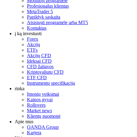
Mobilioji programėlė
Profesionalus klientas
MetaTrader 5
Papildyk sąskaitą
Atsisiųsti programėlę arba MT5
Kontaktas
į ką investuoti
Forex
Akcijų
ETFs
Akcijų CFD
Ideksai CFD
CFD žaliavos
Kriptovaliutų CFD
ETF CFD
Instrumentų specifikacija
rinka
Įmonių veiksmai
Kainos gyvai
Rollovers
Market news
Klientų nuomonė
Apie mus
OANDA Group
Karjera