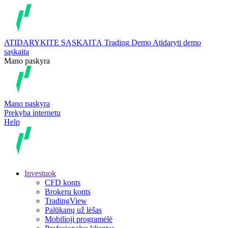
ATIDARYKITE SĄSKAITĄ
Trading
Demo
Atidaryti demo
sąskaitą
Mano paskyra
Mano paskyra
Prekyba internetu
Help
Investuok
CFD konts
Brokeru konts
TradingView
Palūkanų už lėšas
Mobilioji programėlė