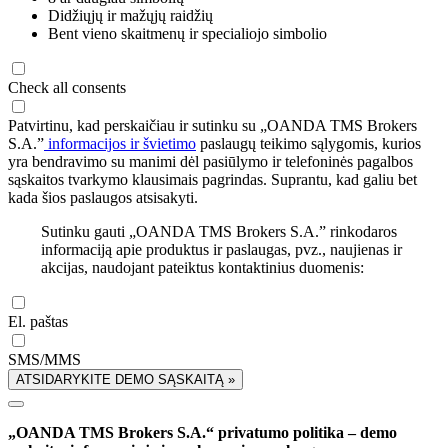
Didžiųjų ir mažųjų raidžių
Bent vieno skaitmenų ir specialiojo simbolio
Check all consents
Patvirtinu, kad perskaičiau ir sutinku su „OANDA TMS Brokers
S.A.”
informacijos ir švietimo
paslaugų teikimo sąlygomis, kurios
yra bendravimo su manimi dėl pasiūlymo ir telefoninės pagalbos
sąskaitos tvarkymo klausimais pagrindas. Suprantu, kad galiu bet
kada šios paslaugos atsisakyti.
Sutinku gauti „OANDA TMS Brokers S.A.” rinkodaros
informaciją apie produktus ir paslaugas, pvz., naujienas ir
akcijas, naudojant pateiktus kontaktinius duomenis:
El. paštas
SMS/MMS
ATSIDARYKITE DEMO SĄSKAITĄ »
„OANDA TMS Brokers S.A.“ privatumo politika – demo