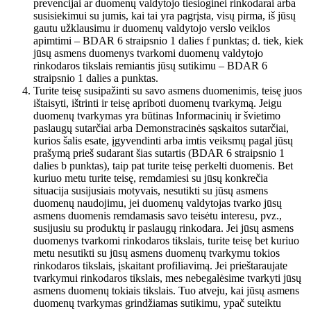
prevencijai ar duomenų valdytojo tiesioginei rinkodarai arba
susisiekimui su jumis, kai tai yra pagrįsta, visų pirma, iš jūsų
gautu užklausimu ir duomenų valdytojo verslo veiklos
apimtimi – BDAR 6 straipsnio 1 dalies f punktas; d. tiek, kiek
jūsų asmens duomenys tvarkomi duomenų valdytojo
rinkodaros tikslais remiantis jūsų sutikimu – BDAR 6
straipsnio 1 dalies a punktas.
Turite teisę susipažinti su savo asmens duomenimis, teisę juos
ištaisyti, ištrinti ir teisę apriboti duomenų tvarkymą. Jeigu
duomenų tvarkymas yra būtinas Informacinių ir švietimo
paslaugų sutarčiai arba Demonstracinės sąskaitos sutarčiai,
kurios šalis esate, įgyvendinti arba imtis veiksmų pagal jūsų
prašymą prieš sudarant šias sutartis (BDAR 6 straipsnio 1
dalies b punktas), taip pat turite teisę perkelti duomenis. Bet
kuriuo metu turite teisę, remdamiesi su jūsų konkrečia
situacija susijusiais motyvais, nesutikti su jūsų asmens
duomenų naudojimu, jei duomenų valdytojas tvarko jūsų
asmens duomenis remdamasis savo teisėtu interesu, pvz.,
susijusiu su produktų ir paslaugų rinkodara. Jei jūsų asmens
duomenys tvarkomi rinkodaros tikslais, turite teisę bet kuriuo
metu nesutikti su jūsų asmens duomenų tvarkymu tokios
rinkodaros tikslais, įskaitant profiliavimą. Jei prieštaraujate
tvarkymui rinkodaros tikslais, mes nebegalėsime tvarkyti jūsų
asmens duomenų tokiais tikslais. Tuo atveju, kai jūsų asmens
duomenų tvarkymas grindžiamas sutikimu, ypač suteiktu