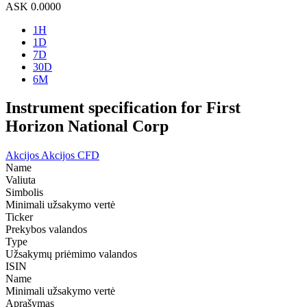
ASK
0.0000
1H
1D
7D
30D
6M
Instrument specification for First
Horizon National Corp
Akcijos
Akcijos CFD
Name
Valiuta
Simbolis
Minimali užsakymo vertė
Ticker
Prekybos valandos
Type
Užsakymų priėmimo valandos
ISIN
Name
Minimali užsakymo vertė
Aprašymas