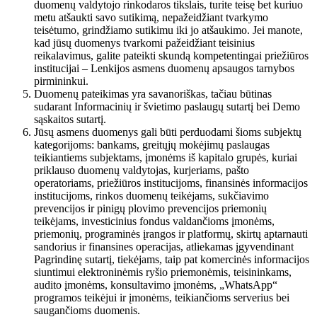
duomenų valdytojo rinkodaros tikslais, turite teisę bet kuriuo
metu atšaukti savo sutikimą, nepažeidžiant tvarkymo
teisėtumo, grindžiamo sutikimu iki jo atšaukimo. Jei manote,
kad jūsų duomenys tvarkomi pažeidžiant teisinius
reikalavimus, galite pateikti skundą kompetentingai priežiūros
institucijai – Lenkijos asmens duomenų apsaugos tarnybos
pirmininkui.
Duomenų pateikimas yra savanoriškas, tačiau būtinas
sudarant Informacinių ir švietimo paslaugų sutartį bei Demo
sąskaitos sutartį.
Jūsų asmens duomenys gali būti perduodami šioms subjektų
kategorijoms: bankams, greitųjų mokėjimų paslaugas
teikiantiems subjektams, įmonėms iš kapitalo grupės, kuriai
priklauso duomenų valdytojas, kurjeriams, pašto
operatoriams, priežiūros institucijoms, finansinės informacijos
institucijoms, rinkos duomenų teikėjams, sukčiavimo
prevencijos ir pinigų plovimo prevencijos priemonių
teikėjams, investicinius fondus valdančioms įmonėms,
priemonių, programinės įrangos ir platformų, skirtų aptarnauti
sandorius ir finansines operacijas, atliekamas įgyvendinant
Pagrindinę sutartį, tiekėjams, taip pat komercinės informacijos
siuntimui elektroninėmis ryšio priemonėmis, teisininkams,
audito įmonėms, konsultavimo įmonėms, „WhatsApp“
programos teikėjui ir įmonėms, teikiančioms serverius bei
saugančioms duomenis.