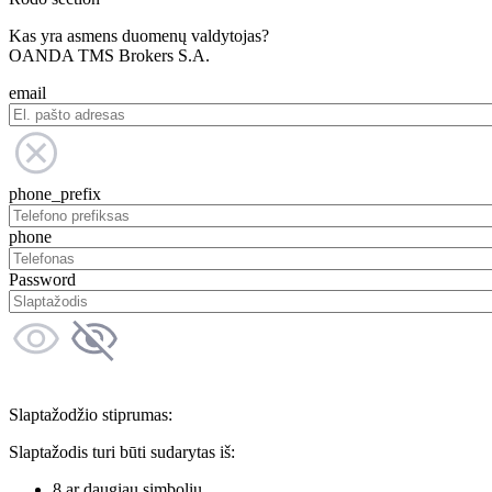
Kas yra asmens duomenų valdytojas?
OANDA TMS Brokers S.A.
email
phone_prefix
phone
Password
Slaptažodžio stiprumas:
Slaptažodis turi būti sudarytas iš:
8 ar daugiau simbolių