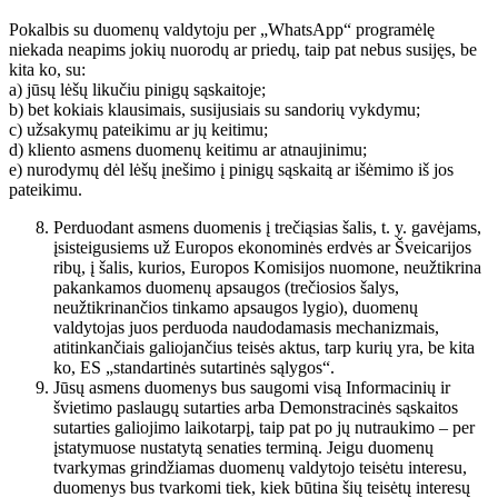
Pokalbis su duomenų valdytoju per „WhatsApp“ programėlę
niekada neapims jokių nuorodų ar priedų, taip pat nebus susijęs, be
kita ko, su:
a) jūsų lėšų likučiu pinigų sąskaitoje;
b) bet kokiais klausimais, susijusiais su sandorių vykdymu;
c) užsakymų pateikimu ar jų keitimu;
d) kliento asmens duomenų keitimu ar atnaujinimu;
e) nurodymų dėl lėšų įnešimo į pinigų sąskaitą ar išėmimo iš jos
pateikimu.
Perduodant asmens duomenis į trečiąsias šalis, t. y. gavėjams,
įsisteigusiems už Europos ekonominės erdvės ar Šveicarijos
ribų, į šalis, kurios, Europos Komisijos nuomone, neužtikrina
pakankamos duomenų apsaugos (trečiosios šalys,
neužtikrinančios tinkamo apsaugos lygio), duomenų
valdytojas juos perduoda naudodamasis mechanizmais,
atitinkančiais galiojančius teisės aktus, tarp kurių yra, be kita
ko, ES „standartinės sutartinės sąlygos“.
Jūsų asmens duomenys bus saugomi visą Informacinių ir
švietimo paslaugų sutarties arba Demonstracinės sąskaitos
sutarties galiojimo laikotarpį, taip pat po jų nutraukimo – per
įstatymuose nustatytą senaties terminą. Jeigu duomenų
tvarkymas grindžiamas duomenų valdytojo teisėtu interesu,
duomenys bus tvarkomi tiek, kiek būtina šių teisėtų interesų