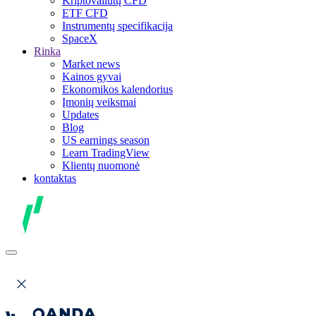
Kriptovaliutų CFD
ETF CFD
Instrumentų specifikacija
SpaceX
Rinka
Market news
Kainos gyvai
Ekonomikos kalendorius
Įmonių veiksmai
Updates
Blog
US earnings season
Learn TradingView
Klientų nuomonė
kontaktas