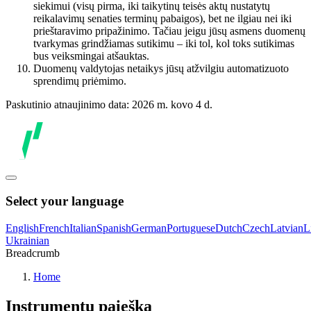
siekimui (visų pirma, iki taikytinų teisės aktų nustatytų
reikalavimų senaties terminų pabaigos), bet ne ilgiau nei iki
prieštaravimo pripažinimo. Tačiau jeigu jūsų asmens duomenų
tvarkymas grindžiamas sutikimu – iki tol, kol toks sutikimas
bus veiksmingai atšauktas.
Duomenų valdytojas netaikys jūsų atžvilgiu automatizuoto
sprendimų priėmimo.
Paskutinio atnaujinimo data: 2026 m. kovo 4 d.
Select your language
English
French
Italian
Spanish
German
Portuguese
Dutch
Czech
Latvian
L
Ukrainian
Breadcrumb
Home
Instrumentų paieška