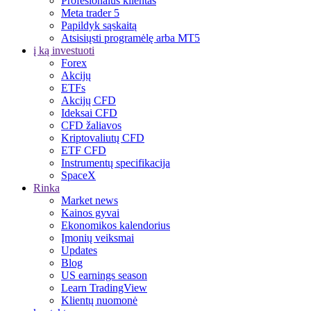
Profesionalus klientas
Meta trader 5
Papildyk sąskaitą
Atsisiųsti programėlę arba MT5
į ką investuoti
Forex
Akcijų
ETFs
Akcijų CFD
Ideksai CFD
CFD žaliavos
Kriptovaliutų CFD
ETF CFD
Instrumentų specifikacija
SpaceX
Rinka
Market news
Kainos gyvai
Ekonomikos kalendorius
Įmonių veiksmai
Updates
Blog
US earnings season
Learn TradingView
Klientų nuomonė