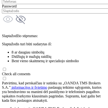
Password
Slaptažodžio stiprumas:
Slaptažodis turi būti sudarytas iš:
8 ar daugiau simbolių
Didžiųjų ir mažųjų raidžių
Bent vieno skaitmenų ir specialiojo simbolio
Check all consents
Patvirtinu, kad perskaičiau ir sutinku su „OANDA TMS Brokers
S.A.”
informacijos ir švietimo
paslaugų teikimo sąlygomis, kurios
yra bendravimo su manimi dėl pasiūlymo ir telefoninės pagalbos
sąskaitos tvarkymo klausimais pagrindas. Suprantu, kad galiu bet
kada šios paslaugos atsisakyti.