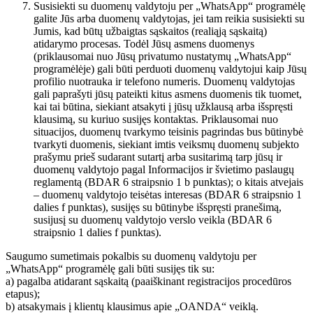
Susisiekti su duomenų valdytoju per „WhatsApp“ programėlę
galite Jūs arba duomenų valdytojas, jei tam reikia susisiekti su
Jumis, kad būtų užbaigtas sąskaitos (realiąją sąskaitą)
atidarymo procesas. Todėl Jūsų asmens duomenys
(priklausomai nuo Jūsų privatumo nustatymų „WhatsApp“
programėlėje) gali būti perduoti duomenų valdytojui kaip Jūsų
profilio nuotrauka ir telefono numeris. Duomenų valdytojas
gali paprašyti jūsų pateikti kitus asmens duomenis tik tuomet,
kai tai būtina, siekiant atsakyti į jūsų užklausą arba išspręsti
klausimą, su kuriuo susijęs kontaktas. Priklausomai nuo
situacijos, duomenų tvarkymo teisinis pagrindas bus būtinybė
tvarkyti duomenis, siekiant imtis veiksmų duomenų subjekto
prašymu prieš sudarant sutartį arba susitarimą tarp jūsų ir
duomenų valdytojo pagal Informacijos ir švietimo paslaugų
reglamentą (BDAR 6 straipsnio 1 b punktas); o kitais atvejais
– duomenų valdytojo teisėtas interesas (BDAR 6 straipsnio 1
dalies f punktas), susijęs su būtinybe išspręsti pranešimą,
susijusį su duomenų valdytojo verslo veikla (BDAR 6
straipsnio 1 dalies f punktas).
Saugumo sumetimais pokalbis su duomenų valdytoju per
„WhatsApp“ programėlę gali būti susijęs tik su:
a) pagalba atidarant sąskaitą (paaiškinant registracijos procedūros
etapus);
b) atsakymais į klientų klausimus apie „OANDA“ veiklą.