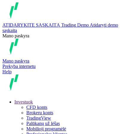
ATIDARYKITE SĄSKAITĄ
Trading
Demo
Atidaryti demo
sąskaitą
Mano paskyra
Mano paskyra
Prekyba internetu
Help
Investuok
CFD konts
Brokeru konts
TradingView
Palūkanų už lėšas
Mobilioji programėlė