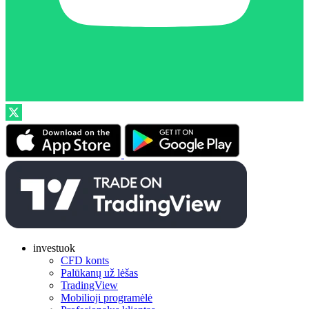
investuok
CFD konts
Palūkanų už lėšas
TradingView
Mobilioji programėlė