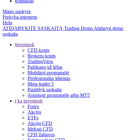
kontaktas
Mano paskyra
Prekyba internetu
Help
ATIDARYKITE SĄSKAITĄ
Trading
Demo
Atidaryti demo
sąskaitą
Investuok
CFD konts
Brokeru konts
TradingView
Palūkanų už lėšas
Mobilioji programėlė
Profesionalus klientas
Meta trader 5
Papildyk sąskaitą
Atsisiųsti programėlę arba MT5
į ką investuoti
Forex
Akcijų
ETFs
Akcijų CFD
Ideksai CFD
CFD žaliavos