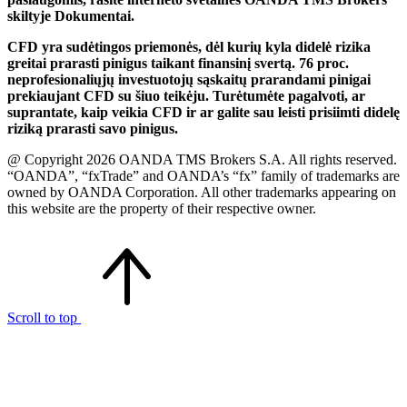
skiltyje Dokumentai.
CFD yra sudėtingos priemonės, dėl kurių kyla didelė rizika
greitai prarasti pinigus taikant finansinį svertą. 76 proc.
neprofesionaliųjų investuotojų sąskaitų prarandami pinigai
prekiaujant CFD su šiuo teikėju. Turėtumėte pagalvoti, ar
suprantate, kaip veikia CFD ir ar galite sau leisti prisiimti didelę
riziką prarasti savo pinigus.
@ Copyright 2026 OANDA TMS Brokers S.A. All rights reserved.
“OANDA”, “fxTrade” and OANDA’s “fx” family of trademarks are
owned by OANDA Corporation. All other trademarks appearing on
this website are the property of their respective owner.
Scroll to top