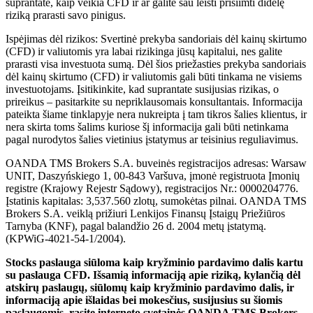
suprantate, kaip veikia CFD ir ar galite sau leisti prisiimti didelę
riziką prarasti savo pinigus.
Ispėjimas dėl rizikos: Svertinė prekyba sandoriais dėl kainų skirtumo
(CFD) ir valiutomis yra labai rizikinga jūsų kapitalui, nes galite
prarasti visa investuota sumą. Dėl šios priežasties prekyba sandoriais
dėl kainų skirtumo (CFD) ir valiutomis gali būti tinkama ne visiems
investuotojams. Įsitikinkite, kad suprantate susijusias rizikas, o
prireikus – pasitarkite su nepriklausomais konsultantais. Informacija
pateikta šiame tinklapyje nera nukreipta į tam tikros šalies klientus, ir
nera skirta toms šalims kuriose šį informacija gali būti netinkama
pagal nurodytos šalies vietinius įstatymus ar teisinius reguliavimus.
OANDA TMS Brokers S.A. buveinės registracijos adresas: Warsaw
UNIT, Daszyńskiego 1, 00-843 Varšuva, įmonė registruota Įmonių
registre (Krajowy Rejestr Sądowy), registracijos Nr.: 0000204776.
Įstatinis kapitalas: 3,537.560 zlotų, sumokėtas pilnai. OANDA TMS
Brokers S.A. veiklą prižiuri Lenkijos Finansų Įstaigų Priežiūros
Tarnyba (KNF), pagal balandžio 26 d. 2004 metų įstatymą.
(KPWiG-4021-54-1/2004).
Stocks paslauga siūloma kaip kryžminio pardavimo dalis kartu
su paslauga CFD. Išsamią informaciją apie riziką, kylančią dėl
atskirų paslaugų, siūlomų kaip kryžminio pardavimo dalis, ir
informaciją apie išlaidas bei mokesčius, susijusius su šiomis
paslaugomis, rasite interneto svetainės OANDA TMS Brokers