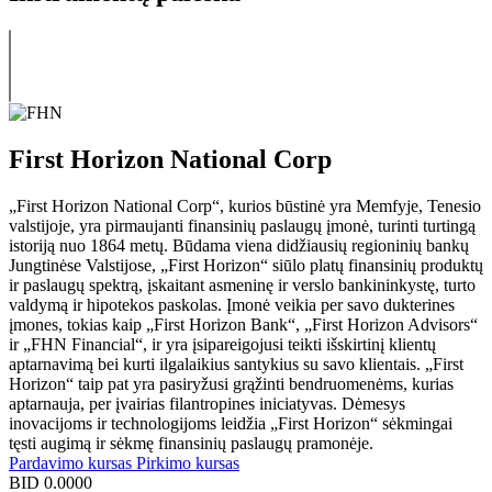
First Horizon National Corp
„First Horizon National Corp“, kurios būstinė yra Memfyje, Tenesio
valstijoje, yra pirmaujanti finansinių paslaugų įmonė, turinti turtingą
istoriją nuo 1864 metų. Būdama viena didžiausių regioninių bankų
Jungtinėse Valstijose, „First Horizon“ siūlo platų finansinių produktų
ir paslaugų spektrą, įskaitant asmeninę ir verslo bankininkystę, turto
valdymą ir hipotekos paskolas. Įmonė veikia per savo dukterines
įmones, tokias kaip „First Horizon Bank“, „First Horizon Advisors“
ir „FHN Financial“, ir yra įsipareigojusi teikti išskirtinį klientų
aptarnavimą bei kurti ilgalaikius santykius su savo klientais. „First
Horizon“ taip pat yra pasiryžusi grąžinti bendruomenėms, kurias
aptarnauja, per įvairias filantropines iniciatyvas. Dėmesys
inovacijoms ir technologijoms leidžia „First Horizon“ sėkmingai
tęsti augimą ir sėkmę finansinių paslaugų pramonėje.
Pardavimo kursas
Pirkimo kursas
BID
0.0000