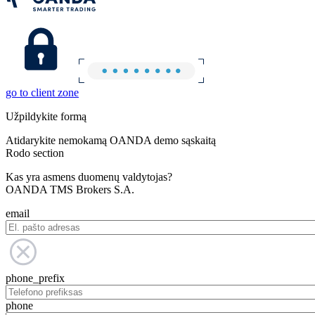
go to client zone
Užpildykite formą
Atidarykite nemokamą OANDA demo sąskaitą
Rodo section
Kas yra asmens duomenų valdytojas?
OANDA TMS Brokers S.A.
email
phone_prefix
phone