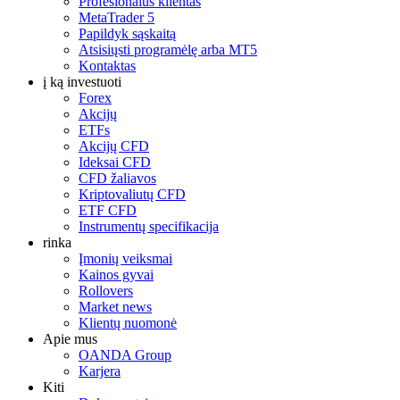
Profesionalus klientas
MetaTrader 5
Papildyk sąskaitą
Atsisiųsti programėlę arba MT5
Kontaktas
į ką investuoti
Forex
Akcijų
ETFs
Akcijų CFD
Ideksai CFD
CFD žaliavos
Kriptovaliutų CFD
ETF CFD
Instrumentų specifikacija
rinka
Įmonių veiksmai
Kainos gyvai
Rollovers
Market news
Klientų nuomonė
Apie mus
OANDA Group
Karjera
Kiti