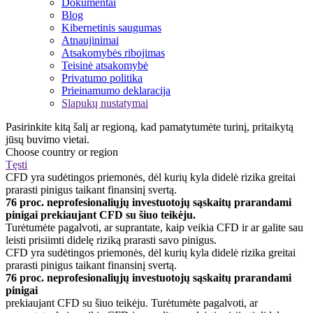
Dokumentai
Blog
Kibernetinis saugumas
Atnaujinimai
Atsakomybės ribojimas
Teisinė atsakomybė
Privatumo politika
Prieinamumo deklaracija
Slapukų nustatymai
Pasirinkite kitą šalį ar regioną, kad pamatytumėte turinį, pritaikytą
jūsų buvimo vietai.
Choose country or region
Tęsti
CFD yra sudėtingos priemonės, dėl kurių kyla didelė rizika greitai
prarasti pinigus taikant finansinį svertą.
76 proc. neprofesionaliųjų investuotojų sąskaitų prarandami
pinigai prekiaujant CFD su šiuo teikėju.
Turėtumėte pagalvoti, ar suprantate, kaip veikia CFD ir ar galite sau
leisti prisiimti didelę riziką prarasti savo pinigus.
CFD yra sudėtingos priemonės, dėl kurių kyla didelė rizika greitai
prarasti pinigus taikant finansinį svertą.
76 proc. neprofesionaliųjų investuotojų sąskaitų prarandami
pinigai
prekiaujant CFD su šiuo teikėju. Turėtumėte pagalvoti, ar