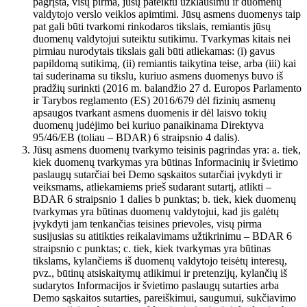
pagrįsta, visų pirma, jūsų pateiktu užklausimu ir duomenų
valdytojo verslo veiklos apimtimi. Jūsų asmens duomenys taip
pat gali būti tvarkomi rinkodaros tikslais, remiantis jūsų
duomenų valdytojui suteiktu sutikimu. Tvarkymas kitais nei
pirmiau nurodytais tikslais gali būti atliekamas: (i) gavus
papildomą sutikimą, (ii) remiantis taikytina teise, arba (iii) kai
tai suderinama su tikslu, kuriuo asmens duomenys buvo iš
pradžių surinkti (2016 m. balandžio 27 d. Europos Parlamento
ir Tarybos reglamento (ES) 2016/679 dėl fizinių asmenų
apsaugos tvarkant asmens duomenis ir dėl laisvo tokių
duomenų judėjimo bei kuriuo panaikinama Direktyva
95/46/EB (toliau – BDAR) 6 straipsnio 4 dalis).
Jūsų asmens duomenų tvarkymo teisinis pagrindas yra: a. tiek,
kiek duomenų tvarkymas yra būtinas Informacinių ir švietimo
paslaugų sutarčiai bei Demo sąskaitos sutarčiai įvykdyti ir
veiksmams, atliekamiems prieš sudarant sutartį, atlikti –
BDAR 6 straipsnio 1 dalies b punktas; b. tiek, kiek duomenų
tvarkymas yra būtinas duomenų valdytojui, kad jis galėtų
įvykdyti jam tenkančias teisines prievoles, visų pirma
susijusias su atitikties reikalavimams užtikrinimu – BDAR 6
straipsnio c punktas; c. tiek, kiek tvarkymas yra būtinas
tikslams, kylančiems iš duomenų valdytojo teisėtų interesų,
pvz., būtinų atsiskaitymų atlikimui ir pretenzijų, kylančių iš
sudarytos Informacijos ir švietimo paslaugų sutarties arba
Demo sąskaitos sutarties, pareiškimui, saugumui, sukčiavimo