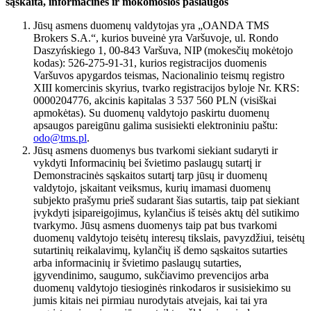
sąskaita, informacinės ir mokomosios paslaugos
Jūsų asmens duomenų valdytojas yra „OANDA TMS
Brokers S.A.“, kurios buveinė yra Varšuvoje, ul. Rondo
Daszyńskiego 1, 00-843 Varšuva, NIP (mokesčių mokėtojo
kodas): 526-275-91-31, kurios registracijos duomenis
Varšuvos apygardos teismas, Nacionalinio teismų registro
XIII komercinis skyrius, tvarko registracijos byloje Nr. KRS:
0000204776, akcinis kapitalas 3 537 560 PLN (visiškai
apmokėtas). Su duomenų valdytojo paskirtu duomenų
apsaugos pareigūnu galima susisiekti elektroniniu paštu:
odo@tms.pl
.
Jūsų asmens duomenys bus tvarkomi siekiant sudaryti ir
vykdyti Informacinių bei švietimo paslaugų sutartį ir
Demonstracinės sąskaitos sutartį tarp jūsų ir duomenų
valdytojo, įskaitant veiksmus, kurių imamasi duomenų
subjekto prašymu prieš sudarant šias sutartis, taip pat siekiant
įvykdyti įsipareigojimus, kylančius iš teisės aktų dėl sutikimo
tvarkymo. Jūsų asmens duomenys taip pat bus tvarkomi
duomenų valdytojo teisėtų interesų tikslais, pavyzdžiui, teisėtų
sutartinių reikalavimų, kylančių iš demo sąskaitos sutarties
arba informacinių ir švietimo paslaugų sutarties,
įgyvendinimo, saugumo, sukčiavimo prevencijos arba
duomenų valdytojo tiesioginės rinkodaros ir susisiekimo su
jumis kitais nei pirmiau nurodytais atvejais, kai tai yra