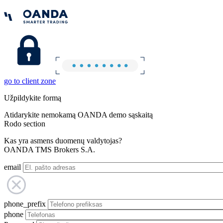
go to client zone
Užpildykite formą
Atidarykite nemokamą OANDA demo sąskaitą
Rodo section
Kas yra asmens duomenų valdytojas?
OANDA TMS Brokers S.A.
email
phone_prefix
phone