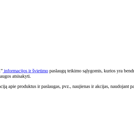
.”
informacijos ir švietimo
paslaugų teikimo sąlygomis, kurios yra bendr
augos atsisakyti.
apie produktus ir paslaugas, pvz., naujienas ir akcijas, naudojant pa