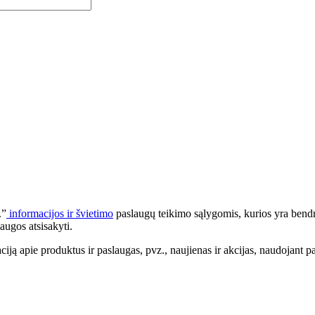
.”
informacijos ir švietimo
paslaugų teikimo sąlygomis, kurios yra bendr
augos atsisakyti.
apie produktus ir paslaugas, pvz., naujienas ir akcijas, naudojant pa