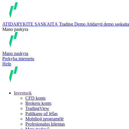
ATIDARYKITE SĄSKAITĄ
Trading
Demo
Atidaryti demo sąskaitą
Mano paskyra
Mano paskyra
Prekyba internetu
Help
Investuok
CFD konts
Brokeru konts
TradingView
Palūkanų už lėšas
Mobilioji programėlė
Profesionalus klientas