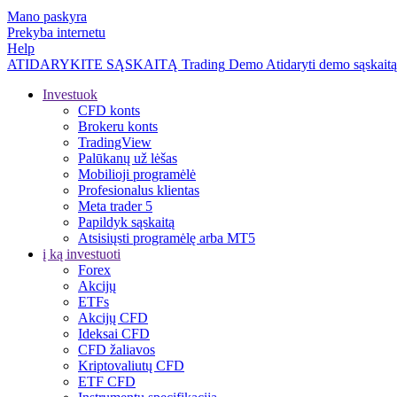
Mano paskyra
Prekyba internetu
Help
ATIDARYKITE SĄSKAITĄ
Trading
Demo
Atidaryti demo sąskaitą
Investuok
CFD konts
Brokeru konts
TradingView
Palūkanų už lėšas
Mobilioji programėlė
Profesionalus klientas
Meta trader 5
Papildyk sąskaitą
Atsisiųsti programėlę arba MT5
į ką investuoti
Forex
Akcijų
ETFs
Akcijų CFD
Ideksai CFD
CFD žaliavos
Kriptovaliutų CFD
ETF CFD