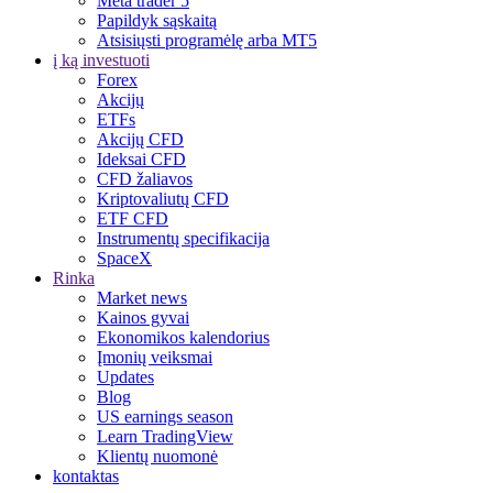
Meta trader 5
Papildyk sąskaitą
Atsisiųsti programėlę arba MT5
į ką investuoti
Forex
Akcijų
ETFs
Akcijų CFD
Ideksai CFD
CFD žaliavos
Kriptovaliutų CFD
ETF CFD
Instrumentų specifikacija
SpaceX
Rinka
Market news
Kainos gyvai
Ekonomikos kalendorius
Įmonių veiksmai
Updates
Blog
US earnings season
Learn TradingView
Klientų nuomonė
kontaktas