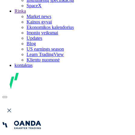
Instrumentų specifikacija
SpaceX
Rinka
Market news
Kainos gyvai
Ekonomikos kalendorius
Įmonių veiksmai
Updates
Blog
US earnings season
Learn TradingView
Klientų nuomonė
kontaktas