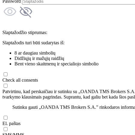
Password
Slaptažodžio stiprumas:
Slaptažodis turi būti sudarytas iš:
8 ar daugiau simbolių
Didžiųjų ir mažųjų raidžių
Bent vieno skaitmenų ir specialiojo simbolio
Check all consents
Patvirtinu, kad perskaičiau ir sutinku su „OANDA TMS Brokers S.A
tvarkymo klausimais pagrindas. Suprantu, kad galiu bet kada šios pasl
Sutinku gauti „OANDA TMS Brokers S.A.” rinkodaros informaciją 
El. paštas
SMS/MMS