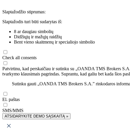
Slaptažodžio stiprumas:
Slaptažodis turi būti sudarytas iš:
8 ar daugiau simbolių
Didžiųjų ir mažųjų raidžių
Bent vieno skaitmenų ir specialiojo simbolio
Check all consents
Patvirtinu, kad perskaičiau ir sutinku su „OANDA TMS Brokers S.A
tvarkymo klausimais pagrindas. Suprantu, kad galiu bet kada šios pasl
Sutinku gauti „OANDA TMS Brokers S.A.” rinkodaros informaciją 
El. paštas
SMS/MMS
ATSIDARYKITE DEMO SĄSKAITĄ »