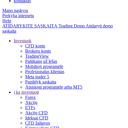
kontaktas
Mano paskyra
Prekyba internetu
Help
ATIDARYKITE SĄSKAITĄ
Trading
Demo
Atidaryti demo
sąskaitą
Investuok
CFD konts
Brokeru konts
TradingView
Palūkanų už lėšas
Mobilioji programėlė
Profesionalus klientas
Meta trader 5
Papildyk sąskaitą
Atsisiųsti programėlę arba MT5
į ką investuoti
Forex
Akcijų
ETFs
Akcijų CFD
Ideksai CFD
CFD žaliavos