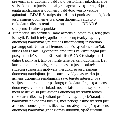
prevencijai ar duomenų valdytojo tiesioginei rinkodarai arba
susisiekimui su jumis, kai tai yra pagrįsta, visų pirma, iš jūsų
gautu užklausimu ir duomenų valdytojo verslo veiklos
apimtimi – BDAR 6 straipsnio 1 dalies f punktas; d. tiek, kiek
jūsų asmens duomenys tvarkomi duomenų valdytojo
rinkodaros tikslais remiantis jūsų sutikimu – BDAR 6
straipsnio 1 dalies a punktas.
Turite teisę susipažinti su savo asmens duomenimis, teisę juos
ištaisyti, ištrinti ir teisę apriboti duomenų tvarkymą. Jeigu
duomenų tvarkymas yra būtinas Informacinių ir švietimo
paslaugų sutarčiai arba Demonstracinės sąskaitos sutarčiai,
kurios šalis esate, įgyvendinti arba imtis veiksmų pagal jūsų
prašymą prieš sudarant šias sutartis (BDAR 6 straipsnio 1
dalies b punktas), taip pat turite teisę perkelti duomenis. Bet
kuriuo metu turite teisę, remdamiesi su jūsų konkrečia
situacija susijusiais motyvais, nesutikti su jūsų asmens
duomenų naudojimu, jei duomenų valdytojas tvarko jūsų
asmens duomenis remdamasis savo teisėtu interesu, pvz.,
susijusiu su produktų ir paslaugų rinkodara. Jei jūsų asmens
duomenys tvarkomi rinkodaros tikslais, turite teisę bet kuriuo
metu nesutikti su jūsų asmens duomenų tvarkymu tokios
rinkodaros tikslais, įskaitant profiliavimą. Jei prieštaraujate
tvarkymui rinkodaros tikslais, mes nebegalėsime tvarkyti jūsų
asmens duomenų tokiais tikslais. Tuo atveju, kai jūsų asmens
duomenų tvarkymas grindžiamas sutikimu, ypač suteiktu