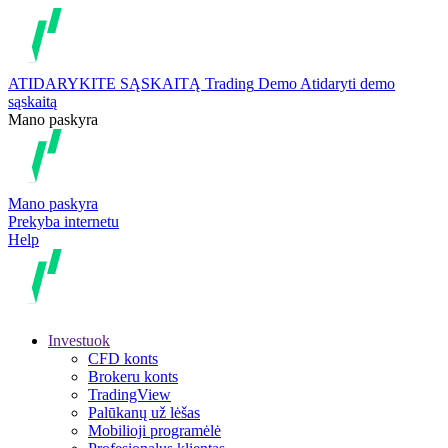
ATIDARYKITE SĄSKAITĄ
Trading
Demo
Atidaryti demo
sąskaitą
Mano paskyra
Mano paskyra
Prekyba internetu
Help
Investuok
CFD konts
Brokeru konts
TradingView
Palūkanų už lėšas
Mobilioji programėlė