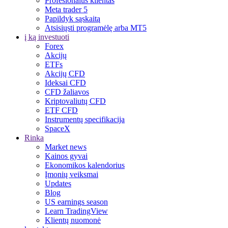
Profesionalus klientas
Meta trader 5
Papildyk sąskaitą
Atsisiųsti programėlę arba MT5
į ką investuoti
Forex
Akcijų
ETFs
Akcijų CFD
Ideksai CFD
CFD žaliavos
Kriptovaliutų CFD
ETF CFD
Instrumentų specifikacija
SpaceX
Rinka
Market news
Kainos gyvai
Ekonomikos kalendorius
Įmonių veiksmai
Updates
Blog
US earnings season
Learn TradingView
Klientų nuomonė