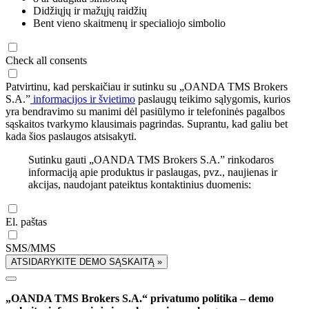
Didžiųjų ir mažųjų raidžių
Bent vieno skaitmenų ir specialiojo simbolio
Check all consents
Patvirtinu, kad perskaičiau ir sutinku su „OANDA TMS Brokers
S.A.”
informacijos ir švietimo
paslaugų teikimo sąlygomis, kurios
yra bendravimo su manimi dėl pasiūlymo ir telefoninės pagalbos
sąskaitos tvarkymo klausimais pagrindas. Suprantu, kad galiu bet
kada šios paslaugos atsisakyti.
Sutinku gauti „OANDA TMS Brokers S.A.” rinkodaros
informaciją apie produktus ir paslaugas, pvz., naujienas ir
akcijas, naudojant pateiktus kontaktinius duomenis:
El. paštas
SMS/MMS
ATSIDARYKITE DEMO SĄSKAITĄ »
„OANDA TMS Brokers S.A.“ privatumo politika – demo