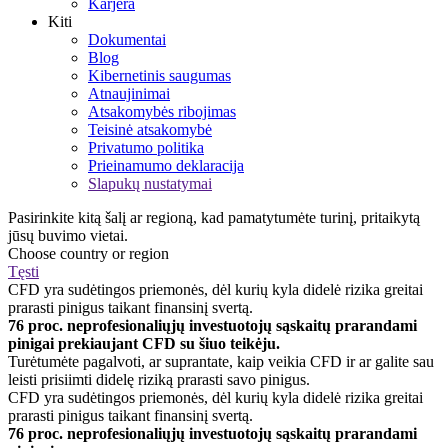
Karjera
Kiti
Dokumentai
Blog
Kibernetinis saugumas
Atnaujinimai
Atsakomybės ribojimas
Teisinė atsakomybė
Privatumo politika
Prieinamumo deklaracija
Slapukų nustatymai
Pasirinkite kitą šalį ar regioną, kad pamatytumėte turinį, pritaikytą
jūsų buvimo vietai.
Choose country or region
Tęsti
CFD yra sudėtingos priemonės, dėl kurių kyla didelė rizika greitai
prarasti pinigus taikant finansinį svertą.
76 proc. neprofesionaliųjų investuotojų sąskaitų prarandami
pinigai prekiaujant CFD su šiuo teikėju.
Turėtumėte pagalvoti, ar suprantate, kaip veikia CFD ir ar galite sau
leisti prisiimti didelę riziką prarasti savo pinigus.
CFD yra sudėtingos priemonės, dėl kurių kyla didelė rizika greitai
prarasti pinigus taikant finansinį svertą.
76 proc. neprofesionaliųjų investuotojų sąskaitų prarandami