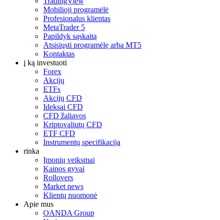
TradingView
Mobilioji programėlė
Profesionalus klientas
MetaTrader 5
Papildyk sąskaitą
Atsisiųsti programėlę arba MT5
Kontaktas
į ką investuoti
Forex
Akcijų
ETFs
Akcijų CFD
Ideksai CFD
CFD žaliavos
Kriptovaliutų CFD
ETF CFD
Instrumentų specifikacija
rinka
Įmonių veiksmai
Kainos gyvai
Rollovers
Market news
Klientų nuomonė
Apie mus
OANDA Group