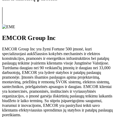
EMCOR Group Inc
EMCOR Group Inc yra žymi Fortune 500 įmonė, kuri
specializuojasi aukščiausios kokybės mechaninės ir elektros
konstrukcijos, pramonės ir energetikos infrastruktūros bei patalpų
paslaugų teikime įvairiems klientams visoje Jungtinėse Valstijose.
Turėdama daugiau nei 90 veikiančių įmonių ir daugiau nei 33,000
darbuotojų, EMCOR yra lyderė statybos ir patalpų paslaugų
pramonėje. Įmonės išsamios paslaugos apima projektavimą,
montavimą, priežiūrą ir remontą ŠVOK sistemų, elektros sistemų,
santechnikos, priešgaisrinės apsaugos ir daugiau. EMCOR klientai
yra komercinės, pramoninės, institucinės ir vyriausybinės
organizacijos, o įmonė garsėja išskirtinių paslaugų teikimu laikantis
biudžeto ir laiko terminų. Su stipriu įsipareigojimu saugumui,
tvarumui ir inovacijoms, EMCOR yra pasiryžusi teikti savo
klientams efektyviausius sprendimus jų statybos ir patalpų paslaugų
poreikiams.