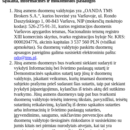
sąskaita, informacinės ir mokomosios paslaugos
Jūsų asmens duomenų valdytojas yra „OANDA TMS
Brokers S.A.“, kurios buveinė yra Varšuvoje, ul. Rondo
Daszyńskiego 1, 00-843 Varšuva, NIP (mokesčių mokėtojo
kodas): 526-275-91-31, kurios registracijos duomenis
Varšuvos apygardos teismas, Nacionalinio teismų registro
XIII komercinis skyrius, tvarko registracijos byloje Nr. KRS:
0000204776, akcinis kapitalas 3 537 560 PLN (visiškai
apmokėtas). Su duomenų valdytojo paskirtu duomenų
apsaugos pareigūnu galima susisiekti elektroniniu paštu:
odo@tms.pl
.
Jūsų asmens duomenys bus tvarkomi siekiant sudaryti ir
vykdyti Informacinių bei švietimo paslaugų sutartį ir
Demonstracinės sąskaitos sutartį tarp jūsų ir duomenų
valdytojo, įskaitant veiksmus, kurių imamasi duomenų
subjekto prašymu prieš sudarant šias sutartis, taip pat siekiant
įvykdyti įsipareigojimus, kylančius iš teisės aktų dėl sutikimo
tvarkymo. Jūsų asmens duomenys taip pat bus tvarkomi
duomenų valdytojo teisėtų interesų tikslais, pavyzdžiui, teisėtų
sutartinių reikalavimų, kylančių iš demo sąskaitos sutarties
arba informacinių ir švietimo paslaugų sutarties,
įgyvendinimo, saugumo, sukčiavimo prevencijos arba
duomenų valdytojo tiesioginės rinkodaros ir susisiekimo su
jumis kitais nei pirmiau nurodytais atvejais, kai tai yra