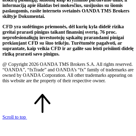
informaciją apie išlaidas bei mokesčius, susijusius su šiomis
paslaugomis, rasite interneto svetainės OANDA TMS Brokers
skiltyje Dokumentai.
CFD yra sudėtingos priemonės, dėl kurių kyla didelė rizika
greitai prarasti pinigus taikant finansinį svertą. 76 proc.
neprofesionaliųjų investuotojų sąskaitų prarandami pinigai
prekiaujant CFD su šiuo teikėju. Turėtumėte pagalvoti, ar
suprantate, kaip veikia CFD ir ar galite sau leisti prisiimti didelę
riziką prarasti savo pinigus.
@ Copyright 2026 OANDA TMS Brokers S.A. All rights reserved.
“OANDA”, “fxTrade” and OANDA’s “fx” family of trademarks are
owned by OANDA Corporation. All other trademarks appearing on
this website are the property of their respective owner.
Scroll to top