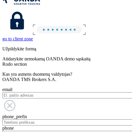
go to client zone
Užpildykite formą
Atidarykite nemokamą OANDA demo sąskaitą
Rodo section
Kas yra asmens duomenų valdytojas?
OANDA TMS Brokers S.A.
email
phone_prefix
phone