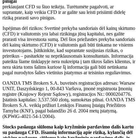
pinigai
prekiaujant CFD su šiuo teikėju. Turėtumėte pagalvoti, ar
suprantate, kaip veikia CFD ir ar galite sau leisti prisiimti didelę
riziką prarasti savo pinigus.
Ispėjimas dėl rizikos: Svertinė prekyba sandoriais dėl kainų skirtumo
(CFD) ir valiutomis yra labai rizikinga jūsų kapitalui, nes galite
prarasti visa investuota sumą. Dėl šios priežasties prekyba sandoriais
dėl kainų skirtumo (CFD) ir valiutomis gali būti tinkama ne visiems
investuotojams. Įsitikinkite, kad suprantate susijusias rizikas, o
prireikus – pasitarkite su nepriklausomais konsultantais. Informacija
pateikta šiame tinklapyje nera nukreipta į tam tikros šalies klientus, ir
nera skirta toms šalims kuriose šį informacija gali būti netinkama
pagal nurodytos šalies vietinius įstatymus ar teisinius reguliavimus.
OANDA TMS Brokers S.A. buveinės registracijos adresas: Warsaw
UNIT, Daszyńskiego 1, 00-843 Varšuva, įmonė registruota Įmonių
registre (Krajowy Rejestr Sądowy), registracijos Nr.: 0000204776.
Įstatinis kapitalas: 3,537.560 zlotų, sumokėtas pilnai. OANDA TMS
Brokers S.A. veiklą prižiuri Lenkijos Finansų Įstaigų Priežiūros
Tarnyba (KNF), pagal balandžio 26 d. 2004 metų įstatymą.
(KPWiG-4021-54-1/2004).
Stocks paslauga siūloma kaip kryžminio pardavimo dalis kartu
su paslauga CFD. Išsamią informaciją apie riziką, kylančią dėl
atskirų paslaugų, siūlomų kaip kryžminio pardavimo dalis, ir