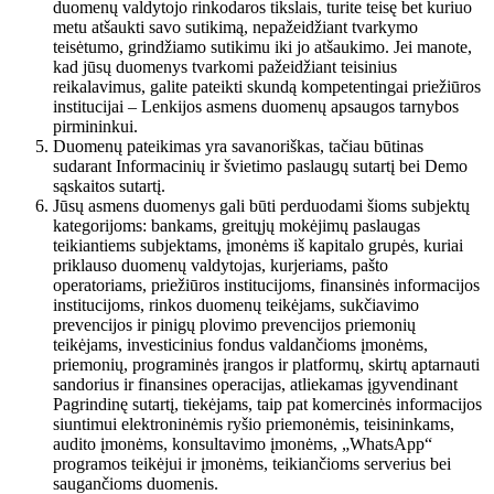
duomenų valdytojo rinkodaros tikslais, turite teisę bet kuriuo
metu atšaukti savo sutikimą, nepažeidžiant tvarkymo
teisėtumo, grindžiamo sutikimu iki jo atšaukimo. Jei manote,
kad jūsų duomenys tvarkomi pažeidžiant teisinius
reikalavimus, galite pateikti skundą kompetentingai priežiūros
institucijai – Lenkijos asmens duomenų apsaugos tarnybos
pirmininkui.
Duomenų pateikimas yra savanoriškas, tačiau būtinas
sudarant Informacinių ir švietimo paslaugų sutartį bei Demo
sąskaitos sutartį.
Jūsų asmens duomenys gali būti perduodami šioms subjektų
kategorijoms: bankams, greitųjų mokėjimų paslaugas
teikiantiems subjektams, įmonėms iš kapitalo grupės, kuriai
priklauso duomenų valdytojas, kurjeriams, pašto
operatoriams, priežiūros institucijoms, finansinės informacijos
institucijoms, rinkos duomenų teikėjams, sukčiavimo
prevencijos ir pinigų plovimo prevencijos priemonių
teikėjams, investicinius fondus valdančioms įmonėms,
priemonių, programinės įrangos ir platformų, skirtų aptarnauti
sandorius ir finansines operacijas, atliekamas įgyvendinant
Pagrindinę sutartį, tiekėjams, taip pat komercinės informacijos
siuntimui elektroninėmis ryšio priemonėmis, teisininkams,
audito įmonėms, konsultavimo įmonėms, „WhatsApp“
programos teikėjui ir įmonėms, teikiančioms serverius bei
saugančioms duomenis.