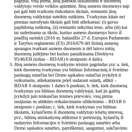
pagrįsta, visų pirma, jūsų pateiktu užklausimu ir duomenų
valdytojo verslo veiklos apimtimi. Jūsų asmens duomenys taip
pat gali būti tvarkomi rinkodaros tikslais, remiantis jūsų
duomenų valdytojui suteiktu sutikimu. Tvarkymas kitais nei
pirmiau nurodytais tikslais gali būti atliekamas: (i) gavus
papildomą sutikimą, (ii) remiantis taikytina teise, arba (iii) kai
tai suderinama su tikslu, kuriuo asmens duomenys buvo iš
pradžių surinkti (2016 m. balandžio 27 d. Europos Parlamento
ir Tarybos reglamento (ES) 2016/679 dėl fizinių asmenų
apsaugos tvarkant asmens duomenis ir dėl laisvo tokių
duomenų judėjimo bei kuriuo panaikinama Direktyva
95/46/EB (toliau – BDAR) 6 straipsnio 4 dalis).
Jūsų asmens duomenų tvarkymo teisinis pagrindas yra: a. tiek,
kiek duomenų tvarkymas yra būtinas Informacinių ir švietimo
paslaugų sutarčiai bei Demo sąskaitos sutarčiai įvykdyti ir
veiksmams, atliekamiems prieš sudarant sutartį, atlikti –
BDAR 6 straipsnio 1 dalies b punktas; b. tiek, kiek duomenų
tvarkymas yra būtinas duomenų valdytojui, kad jis galėtų
įvykdyti jam tenkančias teisines prievoles, visų pirma
susijusias su atitikties reikalavimams užtikrinimu – BDAR 6
straipsnio c punktas; c. tiek, kiek tvarkymas yra būtinas
tikslams, kylančiems iš duomenų valdytojo teisėtų interesų,
pvz., būtinų atsiskaitymų atlikimui ir pretenzijų, kylančių iš
sudarytos Informacijos ir švietimo paslaugų sutarties arba
Demo sąskaitos sutarties, pareiškimui, saugumui, sukčiavimo