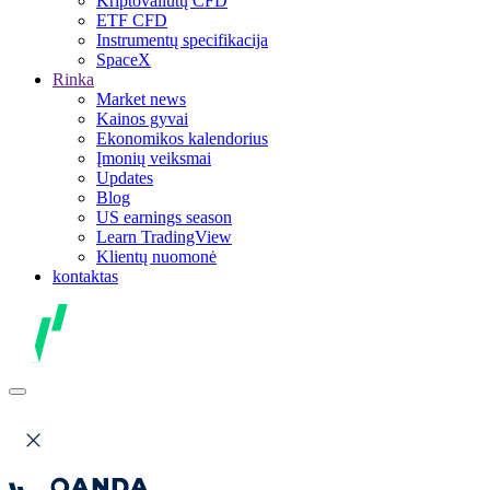
Kriptovaliutų CFD
ETF CFD
Instrumentų specifikacija
SpaceX
Rinka
Market news
Kainos gyvai
Ekonomikos kalendorius
Įmonių veiksmai
Updates
Blog
US earnings season
Learn TradingView
Klientų nuomonė
kontaktas