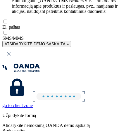
Sutinku gauti „OANDA TMS Brokers S.A.” rinkodaros
informaciją apie produktus ir paslaugas, pvz., naujienas ir
akcijas, naudojant pateiktus kontaktinius duomenis:
El. paštas
SMS/MMS
ATSIDARYKITE DEMO SĄSKAITĄ »
go to client zone
Užpildykite formą
Atidarykite nemokamą OANDA demo sąskaitą
Rodo section