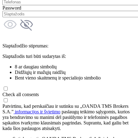
Password
Slaptažodžio stiprumas:
Slaptažodis turi būti sudarytas iš:
8 ar daugiau simbolių
Didžiųjų ir mažųjų raidžių
Bent vieno skaitmenų ir specialiojo simbolio
Check all consents
Patvirtinu, kad perskaičiau ir sutinku su „OANDA TMS Brokers
S.A.”
informacijos ir švietimo
paslaugų teikimo sąlygomis, kurios
yra bendravimo su manimi dėl pasiūlymo ir telefoninės pagalbos
sąskaitos tvarkymo klausimais pagrindas. Suprantu, kad galiu bet
kada šios paslaugos atsisakyti.