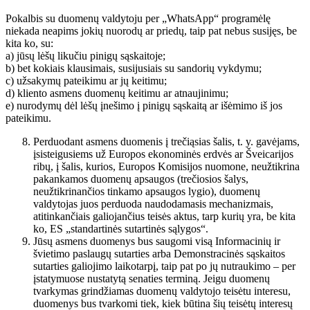
Pokalbis su duomenų valdytoju per „WhatsApp“ programėlę
niekada neapims jokių nuorodų ar priedų, taip pat nebus susijęs, be
kita ko, su:
a) jūsų lėšų likučiu pinigų sąskaitoje;
b) bet kokiais klausimais, susijusiais su sandorių vykdymu;
c) užsakymų pateikimu ar jų keitimu;
d) kliento asmens duomenų keitimu ar atnaujinimu;
e) nurodymų dėl lėšų įnešimo į pinigų sąskaitą ar išėmimo iš jos
pateikimu.
Perduodant asmens duomenis į trečiąsias šalis, t. y. gavėjams,
įsisteigusiems už Europos ekonominės erdvės ar Šveicarijos
ribų, į šalis, kurios, Europos Komisijos nuomone, neužtikrina
pakankamos duomenų apsaugos (trečiosios šalys,
neužtikrinančios tinkamo apsaugos lygio), duomenų
valdytojas juos perduoda naudodamasis mechanizmais,
atitinkančiais galiojančius teisės aktus, tarp kurių yra, be kita
ko, ES „standartinės sutartinės sąlygos“.
Jūsų asmens duomenys bus saugomi visą Informacinių ir
švietimo paslaugų sutarties arba Demonstracinės sąskaitos
sutarties galiojimo laikotarpį, taip pat po jų nutraukimo – per
įstatymuose nustatytą senaties terminą. Jeigu duomenų
tvarkymas grindžiamas duomenų valdytojo teisėtu interesu,
duomenys bus tvarkomi tiek, kiek būtina šių teisėtų interesų