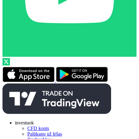
investuok
CFD konts
Palūkanų už lėšas