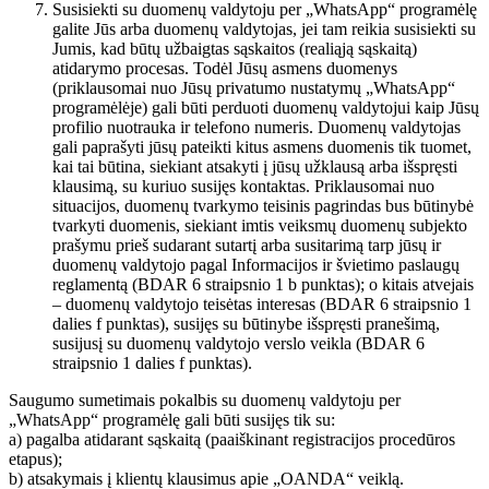
Susisiekti su duomenų valdytoju per „WhatsApp“ programėlę
galite Jūs arba duomenų valdytojas, jei tam reikia susisiekti su
Jumis, kad būtų užbaigtas sąskaitos (realiąją sąskaitą)
atidarymo procesas. Todėl Jūsų asmens duomenys
(priklausomai nuo Jūsų privatumo nustatymų „WhatsApp“
programėlėje) gali būti perduoti duomenų valdytojui kaip Jūsų
profilio nuotrauka ir telefono numeris. Duomenų valdytojas
gali paprašyti jūsų pateikti kitus asmens duomenis tik tuomet,
kai tai būtina, siekiant atsakyti į jūsų užklausą arba išspręsti
klausimą, su kuriuo susijęs kontaktas. Priklausomai nuo
situacijos, duomenų tvarkymo teisinis pagrindas bus būtinybė
tvarkyti duomenis, siekiant imtis veiksmų duomenų subjekto
prašymu prieš sudarant sutartį arba susitarimą tarp jūsų ir
duomenų valdytojo pagal Informacijos ir švietimo paslaugų
reglamentą (BDAR 6 straipsnio 1 b punktas); o kitais atvejais
– duomenų valdytojo teisėtas interesas (BDAR 6 straipsnio 1
dalies f punktas), susijęs su būtinybe išspręsti pranešimą,
susijusį su duomenų valdytojo verslo veikla (BDAR 6
straipsnio 1 dalies f punktas).
Saugumo sumetimais pokalbis su duomenų valdytoju per
„WhatsApp“ programėlę gali būti susijęs tik su:
a) pagalba atidarant sąskaitą (paaiškinant registracijos procedūros
etapus);
b) atsakymais į klientų klausimus apie „OANDA“ veiklą.