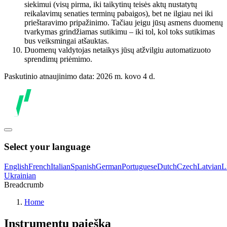
siekimui (visų pirma, iki taikytinų teisės aktų nustatytų
reikalavimų senaties terminų pabaigos), bet ne ilgiau nei iki
prieštaravimo pripažinimo. Tačiau jeigu jūsų asmens duomenų
tvarkymas grindžiamas sutikimu – iki tol, kol toks sutikimas
bus veiksmingai atšauktas.
Duomenų valdytojas netaikys jūsų atžvilgiu automatizuoto
sprendimų priėmimo.
Paskutinio atnaujinimo data: 2026 m. kovo 4 d.
Select your language
English
French
Italian
Spanish
German
Portuguese
Dutch
Czech
Latvian
L
Ukrainian
Breadcrumb
Home
Instrumentų paieška