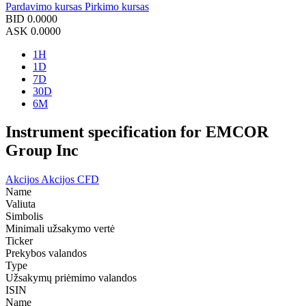
Pardavimo kursas
Pirkimo kursas
BID
0.0000
ASK
0.0000
1H
1D
7D
30D
6M
Instrument specification for EMCOR
Group Inc
Akcijos
Akcijos CFD
Name
Valiuta
Simbolis
Minimali užsakymo vertė
Ticker
Prekybos valandos
Type
Užsakymų priėmimo valandos
ISIN
Name