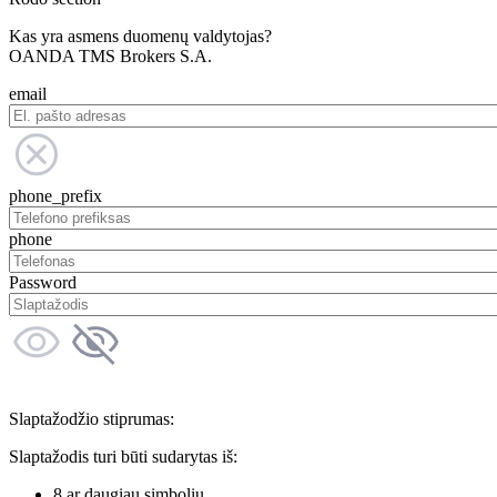
Kas yra asmens duomenų valdytojas?
OANDA TMS Brokers S.A.
email
phone_prefix
phone
Password
Slaptažodžio stiprumas:
Slaptažodis turi būti sudarytas iš:
8 ar daugiau simbolių