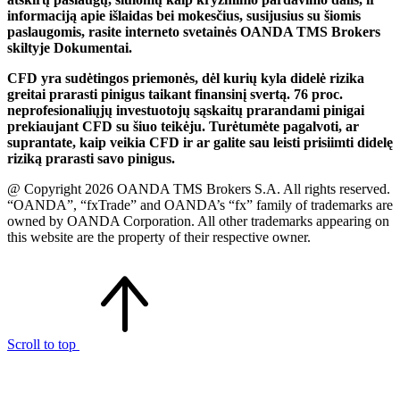
informaciją apie išlaidas bei mokesčius, susijusius su šiomis
paslaugomis, rasite interneto svetainės OANDA TMS Brokers
skiltyje Dokumentai.
CFD yra sudėtingos priemonės, dėl kurių kyla didelė rizika
greitai prarasti pinigus taikant finansinį svertą. 76 proc.
neprofesionaliųjų investuotojų sąskaitų prarandami pinigai
prekiaujant CFD su šiuo teikėju. Turėtumėte pagalvoti, ar
suprantate, kaip veikia CFD ir ar galite sau leisti prisiimti didelę
riziką prarasti savo pinigus.
@ Copyright 2026 OANDA TMS Brokers S.A. All rights reserved.
“OANDA”, “fxTrade” and OANDA’s “fx” family of trademarks are
owned by OANDA Corporation. All other trademarks appearing on
this website are the property of their respective owner.
Scroll to top