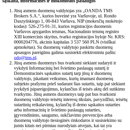
sąskaita, informacinės ir mokomosios paslaugos
Jūsų asmens duomenų valdytojas yra „OANDA TMS
Brokers S.A.“, kurios buveinė yra Varšuvoje, ul. Rondo
Daszyńskiego 1, 00-843 Varšuva, NIP (mokesčių mokėtojo
kodas): 526-275-91-31, kurios registracijos duomenis
Varšuvos apygardos teismas, Nacionalinio teismų registro
XIII komercinis skyrius, tvarko registracijos byloje Nr. KRS:
0000204776, akcinis kapitalas 3 537 560 PLN (visiškai
apmokėtas). Su duomenų valdytojo paskirtu duomenų
apsaugos pareigūnu galima susisiekti elektroniniu paštu:
odo@tms.pl
.
Jūsų asmens duomenys bus tvarkomi siekiant sudaryti ir
vykdyti Informacinių bei švietimo paslaugų sutartį ir
Demonstracinės sąskaitos sutartį tarp jūsų ir duomenų
valdytojo, įskaitant veiksmus, kurių imamasi duomenų
subjekto prašymu prieš sudarant šias sutartis, taip pat siekiant
įvykdyti įsipareigojimus, kylančius iš teisės aktų dėl sutikimo
tvarkymo. Jūsų asmens duomenys taip pat bus tvarkomi
duomenų valdytojo teisėtų interesų tikslais, pavyzdžiui, teisėtų
sutartinių reikalavimų, kylančių iš demo sąskaitos sutarties
arba informacinių ir švietimo paslaugų sutarties,
įgyvendinimo, saugumo, sukčiavimo prevencijos arba
duomenų valdytojo tiesioginės rinkodaros ir susisiekimo su
jumis kitais nei pirmiau nurodytais atvejais, kai tai yra