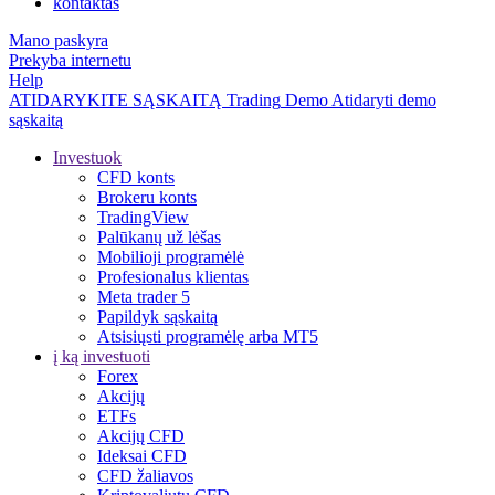
kontaktas
Mano paskyra
Prekyba internetu
Help
ATIDARYKITE SĄSKAITĄ
Trading
Demo
Atidaryti demo
sąskaitą
Investuok
CFD konts
Brokeru konts
TradingView
Palūkanų už lėšas
Mobilioji programėlė
Profesionalus klientas
Meta trader 5
Papildyk sąskaitą
Atsisiųsti programėlę arba MT5
į ką investuoti
Forex
Akcijų
ETFs
Akcijų CFD
Ideksai CFD
CFD žaliavos