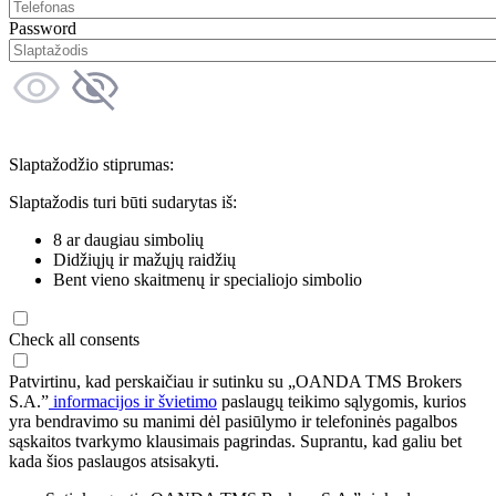
Password
Slaptažodžio stiprumas:
Slaptažodis turi būti sudarytas iš:
8 ar daugiau simbolių
Didžiųjų ir mažųjų raidžių
Bent vieno skaitmenų ir specialiojo simbolio
Check all consents
Patvirtinu, kad perskaičiau ir sutinku su „OANDA TMS Brokers
S.A.”
informacijos ir švietimo
paslaugų teikimo sąlygomis, kurios
yra bendravimo su manimi dėl pasiūlymo ir telefoninės pagalbos
sąskaitos tvarkymo klausimais pagrindas. Suprantu, kad galiu bet
kada šios paslaugos atsisakyti.