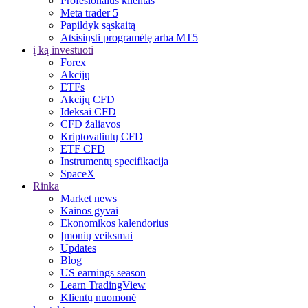
Profesionalus klientas
Meta trader 5
Papildyk sąskaitą
Atsisiųsti programėlę arba MT5
į ką investuoti
Forex
Akcijų
ETFs
Akcijų CFD
Ideksai CFD
CFD žaliavos
Kriptovaliutų CFD
ETF CFD
Instrumentų specifikacija
SpaceX
Rinka
Market news
Kainos gyvai
Ekonomikos kalendorius
Įmonių veiksmai
Updates
Blog
US earnings season
Learn TradingView
Klientų nuomonė