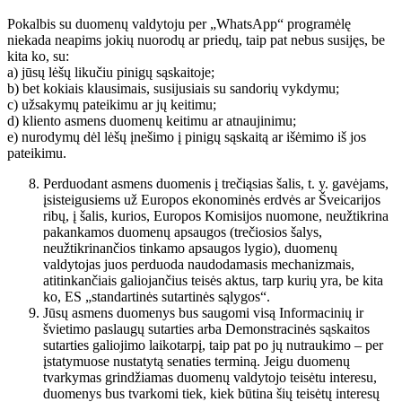
Pokalbis su duomenų valdytoju per „WhatsApp“ programėlę
niekada neapims jokių nuorodų ar priedų, taip pat nebus susijęs, be
kita ko, su:
a) jūsų lėšų likučiu pinigų sąskaitoje;
b) bet kokiais klausimais, susijusiais su sandorių vykdymu;
c) užsakymų pateikimu ar jų keitimu;
d) kliento asmens duomenų keitimu ar atnaujinimu;
e) nurodymų dėl lėšų įnešimo į pinigų sąskaitą ar išėmimo iš jos
pateikimu.
Perduodant asmens duomenis į trečiąsias šalis, t. y. gavėjams,
įsisteigusiems už Europos ekonominės erdvės ar Šveicarijos
ribų, į šalis, kurios, Europos Komisijos nuomone, neužtikrina
pakankamos duomenų apsaugos (trečiosios šalys,
neužtikrinančios tinkamo apsaugos lygio), duomenų
valdytojas juos perduoda naudodamasis mechanizmais,
atitinkančiais galiojančius teisės aktus, tarp kurių yra, be kita
ko, ES „standartinės sutartinės sąlygos“.
Jūsų asmens duomenys bus saugomi visą Informacinių ir
švietimo paslaugų sutarties arba Demonstracinės sąskaitos
sutarties galiojimo laikotarpį, taip pat po jų nutraukimo – per
įstatymuose nustatytą senaties terminą. Jeigu duomenų
tvarkymas grindžiamas duomenų valdytojo teisėtu interesu,
duomenys bus tvarkomi tiek, kiek būtina šių teisėtų interesų