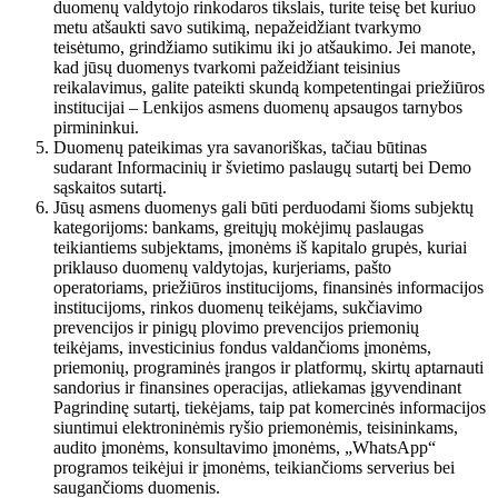
duomenų valdytojo rinkodaros tikslais, turite teisę bet kuriuo
metu atšaukti savo sutikimą, nepažeidžiant tvarkymo
teisėtumo, grindžiamo sutikimu iki jo atšaukimo. Jei manote,
kad jūsų duomenys tvarkomi pažeidžiant teisinius
reikalavimus, galite pateikti skundą kompetentingai priežiūros
institucijai – Lenkijos asmens duomenų apsaugos tarnybos
pirmininkui.
Duomenų pateikimas yra savanoriškas, tačiau būtinas
sudarant Informacinių ir švietimo paslaugų sutartį bei Demo
sąskaitos sutartį.
Jūsų asmens duomenys gali būti perduodami šioms subjektų
kategorijoms: bankams, greitųjų mokėjimų paslaugas
teikiantiems subjektams, įmonėms iš kapitalo grupės, kuriai
priklauso duomenų valdytojas, kurjeriams, pašto
operatoriams, priežiūros institucijoms, finansinės informacijos
institucijoms, rinkos duomenų teikėjams, sukčiavimo
prevencijos ir pinigų plovimo prevencijos priemonių
teikėjams, investicinius fondus valdančioms įmonėms,
priemonių, programinės įrangos ir platformų, skirtų aptarnauti
sandorius ir finansines operacijas, atliekamas įgyvendinant
Pagrindinę sutartį, tiekėjams, taip pat komercinės informacijos
siuntimui elektroninėmis ryšio priemonėmis, teisininkams,
audito įmonėms, konsultavimo įmonėms, „WhatsApp“
programos teikėjui ir įmonėms, teikiančioms serverius bei
saugančioms duomenis.