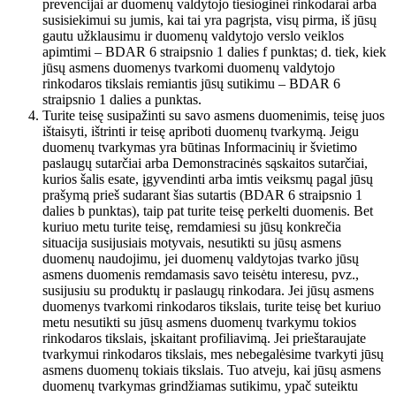
prevencijai ar duomenų valdytojo tiesioginei rinkodarai arba
susisiekimui su jumis, kai tai yra pagrįsta, visų pirma, iš jūsų
gautu užklausimu ir duomenų valdytojo verslo veiklos
apimtimi – BDAR 6 straipsnio 1 dalies f punktas; d. tiek, kiek
jūsų asmens duomenys tvarkomi duomenų valdytojo
rinkodaros tikslais remiantis jūsų sutikimu – BDAR 6
straipsnio 1 dalies a punktas.
Turite teisę susipažinti su savo asmens duomenimis, teisę juos
ištaisyti, ištrinti ir teisę apriboti duomenų tvarkymą. Jeigu
duomenų tvarkymas yra būtinas Informacinių ir švietimo
paslaugų sutarčiai arba Demonstracinės sąskaitos sutarčiai,
kurios šalis esate, įgyvendinti arba imtis veiksmų pagal jūsų
prašymą prieš sudarant šias sutartis (BDAR 6 straipsnio 1
dalies b punktas), taip pat turite teisę perkelti duomenis. Bet
kuriuo metu turite teisę, remdamiesi su jūsų konkrečia
situacija susijusiais motyvais, nesutikti su jūsų asmens
duomenų naudojimu, jei duomenų valdytojas tvarko jūsų
asmens duomenis remdamasis savo teisėtu interesu, pvz.,
susijusiu su produktų ir paslaugų rinkodara. Jei jūsų asmens
duomenys tvarkomi rinkodaros tikslais, turite teisę bet kuriuo
metu nesutikti su jūsų asmens duomenų tvarkymu tokios
rinkodaros tikslais, įskaitant profiliavimą. Jei prieštaraujate
tvarkymui rinkodaros tikslais, mes nebegalėsime tvarkyti jūsų
asmens duomenų tokiais tikslais. Tuo atveju, kai jūsų asmens
duomenų tvarkymas grindžiamas sutikimu, ypač suteiktu