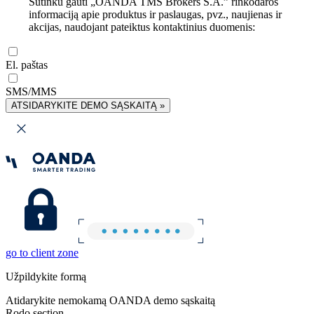
Sutinku gauti „OANDA TMS Brokers S.A.” rinkodaros
informaciją apie produktus ir paslaugas, pvz., naujienas ir
akcijas, naudojant pateiktus kontaktinius duomenis:
El. paštas
SMS/MMS
ATSIDARYKITE DEMO SĄSKAITĄ »
go to client zone
Užpildykite formą
Atidarykite nemokamą OANDA demo sąskaitą
Rodo section