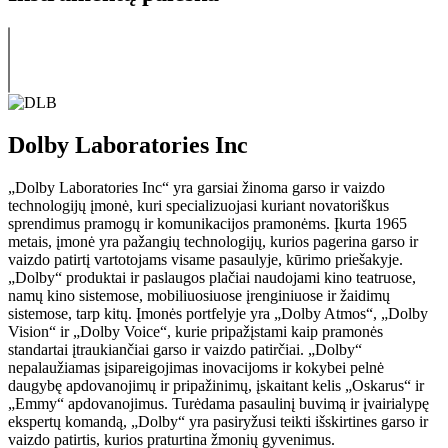
Dolby Laboratories Inc
„Dolby Laboratories Inc“ yra garsiai žinoma garso ir vaizdo
technologijų įmonė, kuri specializuojasi kuriant novatoriškus
sprendimus pramogų ir komunikacijos pramonėms. Įkurta 1965
metais, įmonė yra pažangių technologijų, kurios pagerina garso ir
vaizdo patirtį vartotojams visame pasaulyje, kūrimo priešakyje.
„Dolby“ produktai ir paslaugos plačiai naudojami kino teatruose,
namų kino sistemose, mobiliuosiuose įrenginiuose ir žaidimų
sistemose, tarp kitų. Įmonės portfelyje yra „Dolby Atmos“, „Dolby
Vision“ ir „Dolby Voice“, kurie pripažįstami kaip pramonės
standartai įtraukiančiai garso ir vaizdo patirčiai. „Dolby“
nepalaužiamas įsipareigojimas inovacijoms ir kokybei pelnė
daugybę apdovanojimų ir pripažinimų, įskaitant kelis „Oskarus“ ir
„Emmy“ apdovanojimus. Turėdama pasaulinį buvimą ir įvairialypę
ekspertų komandą, „Dolby“ yra pasiryžusi teikti išskirtines garso ir
vaizdo patirtis, kurios praturtina žmonių gyvenimus.