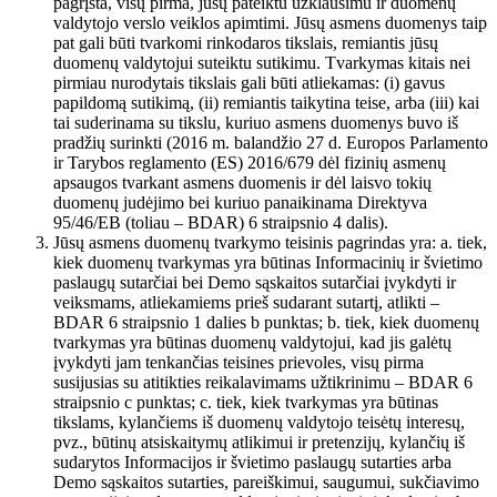
pagrįsta, visų pirma, jūsų pateiktu užklausimu ir duomenų
valdytojo verslo veiklos apimtimi. Jūsų asmens duomenys taip
pat gali būti tvarkomi rinkodaros tikslais, remiantis jūsų
duomenų valdytojui suteiktu sutikimu. Tvarkymas kitais nei
pirmiau nurodytais tikslais gali būti atliekamas: (i) gavus
papildomą sutikimą, (ii) remiantis taikytina teise, arba (iii) kai
tai suderinama su tikslu, kuriuo asmens duomenys buvo iš
pradžių surinkti (2016 m. balandžio 27 d. Europos Parlamento
ir Tarybos reglamento (ES) 2016/679 dėl fizinių asmenų
apsaugos tvarkant asmens duomenis ir dėl laisvo tokių
duomenų judėjimo bei kuriuo panaikinama Direktyva
95/46/EB (toliau – BDAR) 6 straipsnio 4 dalis).
Jūsų asmens duomenų tvarkymo teisinis pagrindas yra: a. tiek,
kiek duomenų tvarkymas yra būtinas Informacinių ir švietimo
paslaugų sutarčiai bei Demo sąskaitos sutarčiai įvykdyti ir
veiksmams, atliekamiems prieš sudarant sutartį, atlikti –
BDAR 6 straipsnio 1 dalies b punktas; b. tiek, kiek duomenų
tvarkymas yra būtinas duomenų valdytojui, kad jis galėtų
įvykdyti jam tenkančias teisines prievoles, visų pirma
susijusias su atitikties reikalavimams užtikrinimu – BDAR 6
straipsnio c punktas; c. tiek, kiek tvarkymas yra būtinas
tikslams, kylančiems iš duomenų valdytojo teisėtų interesų,
pvz., būtinų atsiskaitymų atlikimui ir pretenzijų, kylančių iš
sudarytos Informacijos ir švietimo paslaugų sutarties arba
Demo sąskaitos sutarties, pareiškimui, saugumui, sukčiavimo