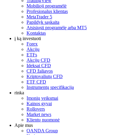
TradingView
Mobilioji programėlė
Profesionalus klientas
MetaTrader 5
Papildyk sąskaitą
Atsisiųsti programėlę arba MT5
Kontaktas
į ką investuoti
Forex
Akcijų
ETFs
Akcijų CFD
Ideksai CFD
CFD žaliavos
Kriptovaliutų CFD
ETF CFD
Instrumentų specifikacija
rinka
Įmonių veiksmai
Kainos gyvai
Rollovers
Market news
Klientų nuomonė
Apie mus
OANDA Group