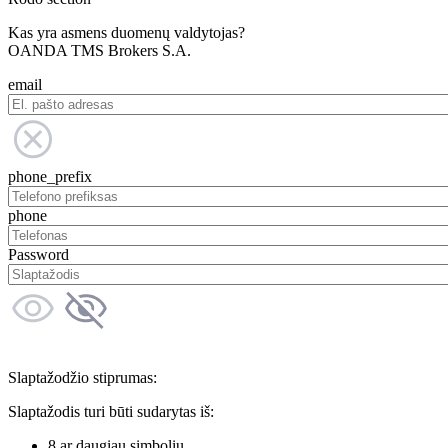
Kas yra asmens duomenų valdytojas?
OANDA TMS Brokers S.A.
email
phone_prefix
phone
Password
Slaptažodžio stiprumas:
Slaptažodis turi būti sudarytas iš:
8 ar daugiau simbolių