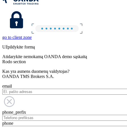
go to client zone
Užpildykite formą
Atidarykite nemokamą OANDA demo sąskaitą
Rodo section
Kas yra asmens duomenų valdytojas?
OANDA TMS Brokers S.A.
email
phone_prefix
phone