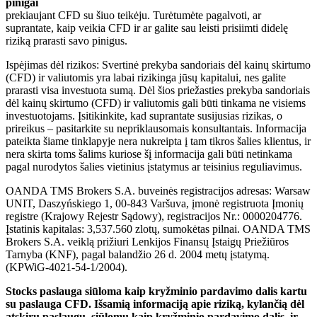
pinigai
prekiaujant CFD su šiuo teikėju. Turėtumėte pagalvoti, ar
suprantate, kaip veikia CFD ir ar galite sau leisti prisiimti didelę
riziką prarasti savo pinigus.
Ispėjimas dėl rizikos: Svertinė prekyba sandoriais dėl kainų skirtumo
(CFD) ir valiutomis yra labai rizikinga jūsų kapitalui, nes galite
prarasti visa investuota sumą. Dėl šios priežasties prekyba sandoriais
dėl kainų skirtumo (CFD) ir valiutomis gali būti tinkama ne visiems
investuotojams. Įsitikinkite, kad suprantate susijusias rizikas, o
prireikus – pasitarkite su nepriklausomais konsultantais. Informacija
pateikta šiame tinklapyje nera nukreipta į tam tikros šalies klientus, ir
nera skirta toms šalims kuriose šį informacija gali būti netinkama
pagal nurodytos šalies vietinius įstatymus ar teisinius reguliavimus.
OANDA TMS Brokers S.A. buveinės registracijos adresas: Warsaw
UNIT, Daszyńskiego 1, 00-843 Varšuva, įmonė registruota Įmonių
registre (Krajowy Rejestr Sądowy), registracijos Nr.: 0000204776.
Įstatinis kapitalas: 3,537.560 zlotų, sumokėtas pilnai. OANDA TMS
Brokers S.A. veiklą prižiuri Lenkijos Finansų Įstaigų Priežiūros
Tarnyba (KNF), pagal balandžio 26 d. 2004 metų įstatymą.
(KPWiG-4021-54-1/2004).
Stocks paslauga siūloma kaip kryžminio pardavimo dalis kartu
su paslauga CFD. Išsamią informaciją apie riziką, kylančią dėl
atskirų paslaugų, siūlomų kaip kryžminio pardavimo dalis, ir