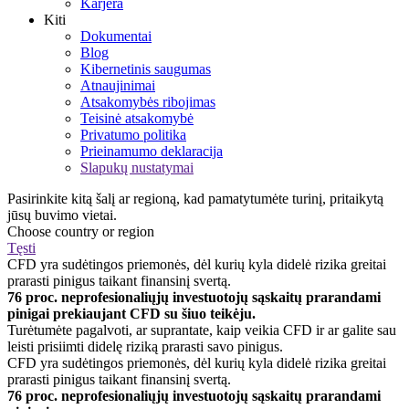
Karjera
Kiti
Dokumentai
Blog
Kibernetinis saugumas
Atnaujinimai
Atsakomybės ribojimas
Teisinė atsakomybė
Privatumo politika
Prieinamumo deklaracija
Slapukų nustatymai
Pasirinkite kitą šalį ar regioną, kad pamatytumėte turinį, pritaikytą
jūsų buvimo vietai.
Choose country or region
Tęsti
CFD yra sudėtingos priemonės, dėl kurių kyla didelė rizika greitai
prarasti pinigus taikant finansinį svertą.
76 proc. neprofesionaliųjų investuotojų sąskaitų prarandami
pinigai prekiaujant CFD su šiuo teikėju.
Turėtumėte pagalvoti, ar suprantate, kaip veikia CFD ir ar galite sau
leisti prisiimti didelę riziką prarasti savo pinigus.
CFD yra sudėtingos priemonės, dėl kurių kyla didelė rizika greitai
prarasti pinigus taikant finansinį svertą.
76 proc. neprofesionaliųjų investuotojų sąskaitų prarandami