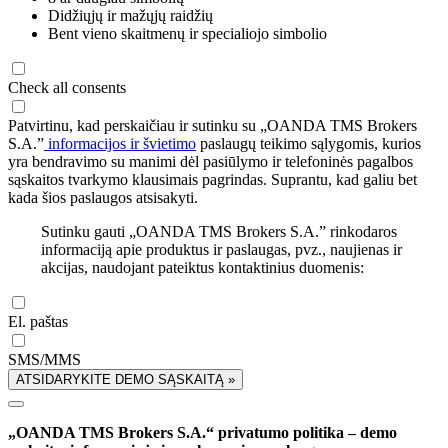
Didžiųjų ir mažųjų raidžių
Bent vieno skaitmenų ir specialiojo simbolio
Check all consents
Patvirtinu, kad perskaičiau ir sutinku su „OANDA TMS Brokers
S.A.”
informacijos ir švietimo
paslaugų teikimo sąlygomis, kurios
yra bendravimo su manimi dėl pasiūlymo ir telefoninės pagalbos
sąskaitos tvarkymo klausimais pagrindas. Suprantu, kad galiu bet
kada šios paslaugos atsisakyti.
Sutinku gauti „OANDA TMS Brokers S.A.” rinkodaros
informaciją apie produktus ir paslaugas, pvz., naujienas ir
akcijas, naudojant pateiktus kontaktinius duomenis:
El. paštas
SMS/MMS
ATSIDARYKITE DEMO SĄSKAITĄ »
„OANDA TMS Brokers S.A.“ privatumo politika – demo