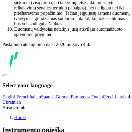
siekimui (visų pirma, iki taikytinų teisės aktų nustatytų
reikalavimų senaties terminų pabaigos), bet ne ilgiau nei iki
prieštaravimo pripažinimo. Tačiau jeigu jūsų asmens duomenų
tvarkymas grindžiamas sutikimu – iki tol, kol toks sutikimas
bus veiksmingai atšauktas.
Duomenų valdytojas netaikys jūsų atžvilgiu automatizuoto
sprendimų priėmimo.
Paskutinio atnaujinimo data: 2026 m. kovo 4 d.
Select your language
English
French
Italian
Spanish
German
Portuguese
Dutch
Czech
Latvian
L
Ukrainian
Breadcrumb
Home
Instrumentų paieška