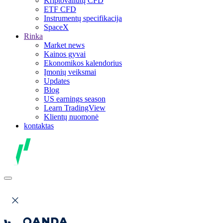
Kriptovaliutų CFD
ETF CFD
Instrumentų specifikacija
SpaceX
Rinka
Market news
Kainos gyvai
Ekonomikos kalendorius
Įmonių veiksmai
Updates
Blog
US earnings season
Learn TradingView
Klientų nuomonė
kontaktas