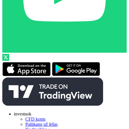
investuok
CFD konts
Palūkanų už lėšas