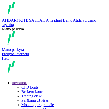
ATIDARYKITE SĄSKAITĄ
Trading
Demo
Atidaryti demo
sąskaitą
Mano paskyra
Mano paskyra
Prekyba internetu
Help
Investuok
CFD konts
Brokeru konts
TradingView
Palūkanų už lėšas
Mobilioji programėlė