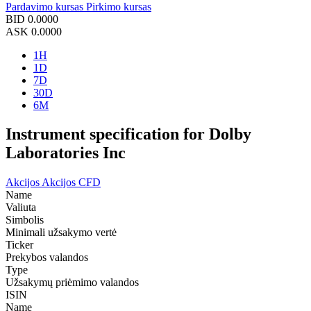
Pardavimo kursas
Pirkimo kursas
BID
0.0000
ASK
0.0000
1H
1D
7D
30D
6M
Instrument specification for Dolby
Laboratories Inc
Akcijos
Akcijos CFD
Name
Valiuta
Simbolis
Minimali užsakymo vertė
Ticker
Prekybos valandos
Type
Užsakymų priėmimo valandos
ISIN
Name