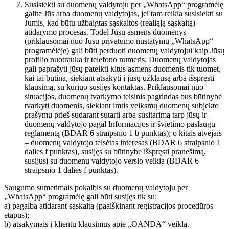
Susisiekti su duomenų valdytoju per „WhatsApp“ programėlę
galite Jūs arba duomenų valdytojas, jei tam reikia susisiekti su
Jumis, kad būtų užbaigtas sąskaitos (realiąją sąskaitą)
atidarymo procesas. Todėl Jūsų asmens duomenys
(priklausomai nuo Jūsų privatumo nustatymų „WhatsApp“
programėlėje) gali būti perduoti duomenų valdytojui kaip Jūsų
profilio nuotrauka ir telefono numeris. Duomenų valdytojas
gali paprašyti jūsų pateikti kitus asmens duomenis tik tuomet,
kai tai būtina, siekiant atsakyti į jūsų užklausą arba išspręsti
klausimą, su kuriuo susijęs kontaktas. Priklausomai nuo
situacijos, duomenų tvarkymo teisinis pagrindas bus būtinybė
tvarkyti duomenis, siekiant imtis veiksmų duomenų subjekto
prašymu prieš sudarant sutartį arba susitarimą tarp jūsų ir
duomenų valdytojo pagal Informacijos ir švietimo paslaugų
reglamentą (BDAR 6 straipsnio 1 b punktas); o kitais atvejais
– duomenų valdytojo teisėtas interesas (BDAR 6 straipsnio 1
dalies f punktas), susijęs su būtinybe išspręsti pranešimą,
susijusį su duomenų valdytojo verslo veikla (BDAR 6
straipsnio 1 dalies f punktas).
Saugumo sumetimais pokalbis su duomenų valdytoju per
„WhatsApp“ programėlę gali būti susijęs tik su:
a) pagalba atidarant sąskaitą (paaiškinant registracijos procedūros
etapus);
b) atsakymais į klientų klausimus apie „OANDA“ veiklą.