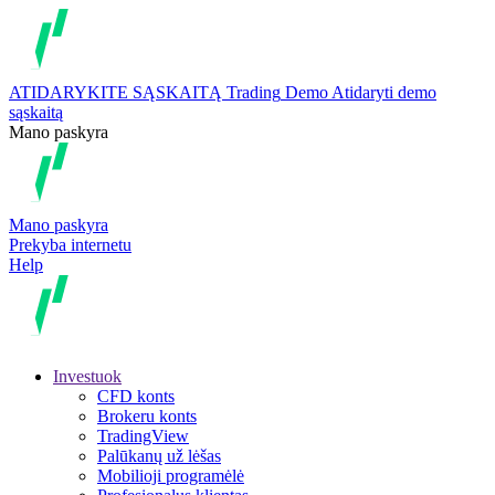
ATIDARYKITE SĄSKAITĄ
Trading
Demo
Atidaryti demo
sąskaitą
Mano paskyra
Mano paskyra
Prekyba internetu
Help
Investuok
CFD konts
Brokeru konts
TradingView
Palūkanų už lėšas
Mobilioji programėlė