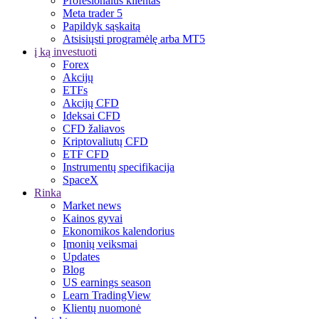
Profesionalus klientas
Meta trader 5
Papildyk sąskaitą
Atsisiųsti programėlę arba MT5
į ką investuoti
Forex
Akcijų
ETFs
Akcijų CFD
Ideksai CFD
CFD žaliavos
Kriptovaliutų CFD
ETF CFD
Instrumentų specifikacija
SpaceX
Rinka
Market news
Kainos gyvai
Ekonomikos kalendorius
Įmonių veiksmai
Updates
Blog
US earnings season
Learn TradingView
Klientų nuomonė