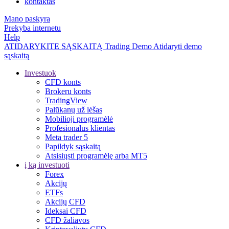
kontaktas
Mano paskyra
Prekyba internetu
Help
ATIDARYKITE SĄSKAITĄ
Trading
Demo
Atidaryti demo
sąskaitą
Investuok
CFD konts
Brokeru konts
TradingView
Palūkanų už lėšas
Mobilioji programėlė
Profesionalus klientas
Meta trader 5
Papildyk sąskaitą
Atsisiųsti programėlę arba MT5
į ką investuoti
Forex
Akcijų
ETFs
Akcijų CFD
Ideksai CFD
CFD žaliavos