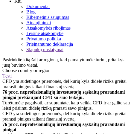
Kiti
Dokumentai
Blog
Kibernetinis saugumas
Atnaujinimai
Atsakomybės ribojimas
Teisinė atsakomybė
Privatumo politika
Prieinamumo deklaracija
Slapukų nustatymai
Pasirinkite kitą šalį ar regioną, kad pamatytumėte turinį, pritaikytą
jūsų buvimo vietai.
Choose country or region
Tęsti
CFD yra sudėtingos priemonės, dėl kurių kyla didelė rizika greitai
prarasti pinigus taikant finansinį svertą.
76 proc. neprofesionaliųjų investuotojų sąskaitų prarandami
pinigai prekiaujant CFD su šiuo teikėju.
Turėtumėte pagalvoti, ar suprantate, kaip veikia CFD ir ar galite sau
leisti prisiimti didelę riziką prarasti savo pinigus.
CFD yra sudėtingos priemonės, dėl kurių kyla didelė rizika greitai
prarasti pinigus taikant finansinį svertą.
76 proc. neprofesionaliųjų investuotojų sąskaitų prarandami
pinigai