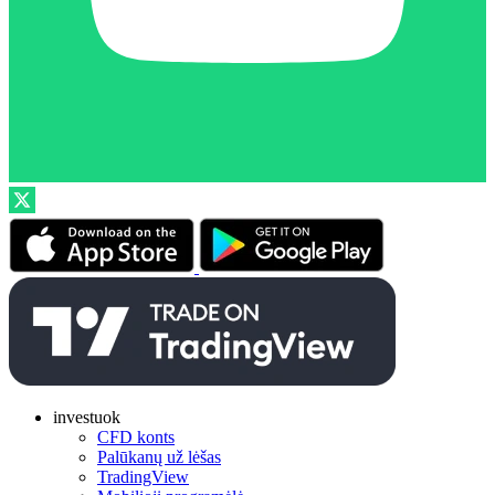
investuok
CFD konts
Palūkanų už lėšas
TradingView