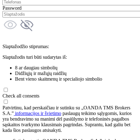
Password
Slaptažodžio stiprumas:
Slaptažodis turi būti sudarytas iš:
8 ar daugiau simbolių
Didžiųjų ir mažųjų raidžių
Bent vieno skaitmenų ir specialiojo simbolio
Check all consents
Patvirtinu, kad perskaičiau ir sutinku su „OANDA TMS Brokers
S.A.”
informacijos ir švietimo
paslaugų teikimo sąlygomis, kurios
yra bendravimo su manimi dėl pasiūlymo ir telefoninės pagalbos
sąskaitos tvarkymo klausimais pagrindas. Suprantu, kad galiu bet
kada šios paslaugos atsisakyti.