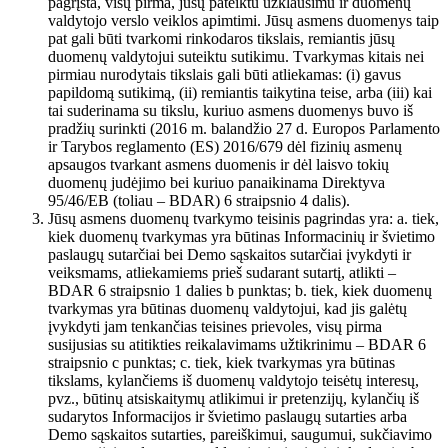
pagrįsta, visų pirma, jūsų pateiktu užklausimu ir duomenų
valdytojo verslo veiklos apimtimi. Jūsų asmens duomenys taip
pat gali būti tvarkomi rinkodaros tikslais, remiantis jūsų
duomenų valdytojui suteiktu sutikimu. Tvarkymas kitais nei
pirmiau nurodytais tikslais gali būti atliekamas: (i) gavus
papildomą sutikimą, (ii) remiantis taikytina teise, arba (iii) kai
tai suderinama su tikslu, kuriuo asmens duomenys buvo iš
pradžių surinkti (2016 m. balandžio 27 d. Europos Parlamento
ir Tarybos reglamento (ES) 2016/679 dėl fizinių asmenų
apsaugos tvarkant asmens duomenis ir dėl laisvo tokių
duomenų judėjimo bei kuriuo panaikinama Direktyva
95/46/EB (toliau – BDAR) 6 straipsnio 4 dalis).
Jūsų asmens duomenų tvarkymo teisinis pagrindas yra: a. tiek,
kiek duomenų tvarkymas yra būtinas Informacinių ir švietimo
paslaugų sutarčiai bei Demo sąskaitos sutarčiai įvykdyti ir
veiksmams, atliekamiems prieš sudarant sutartį, atlikti –
BDAR 6 straipsnio 1 dalies b punktas; b. tiek, kiek duomenų
tvarkymas yra būtinas duomenų valdytojui, kad jis galėtų
įvykdyti jam tenkančias teisines prievoles, visų pirma
susijusias su atitikties reikalavimams užtikrinimu – BDAR 6
straipsnio c punktas; c. tiek, kiek tvarkymas yra būtinas
tikslams, kylančiems iš duomenų valdytojo teisėtų interesų,
pvz., būtinų atsiskaitymų atlikimui ir pretenzijų, kylančių iš
sudarytos Informacijos ir švietimo paslaugų sutarties arba
Demo sąskaitos sutarties, pareiškimui, saugumui, sukčiavimo