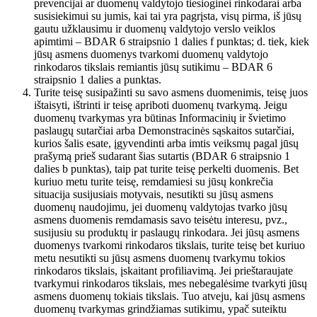
prevencijai ar duomenų valdytojo tiesioginei rinkodarai arba
susisiekimui su jumis, kai tai yra pagrįsta, visų pirma, iš jūsų
gautu užklausimu ir duomenų valdytojo verslo veiklos
apimtimi – BDAR 6 straipsnio 1 dalies f punktas; d. tiek, kiek
jūsų asmens duomenys tvarkomi duomenų valdytojo
rinkodaros tikslais remiantis jūsų sutikimu – BDAR 6
straipsnio 1 dalies a punktas.
Turite teisę susipažinti su savo asmens duomenimis, teisę juos
ištaisyti, ištrinti ir teisę apriboti duomenų tvarkymą. Jeigu
duomenų tvarkymas yra būtinas Informacinių ir švietimo
paslaugų sutarčiai arba Demonstracinės sąskaitos sutarčiai,
kurios šalis esate, įgyvendinti arba imtis veiksmų pagal jūsų
prašymą prieš sudarant šias sutartis (BDAR 6 straipsnio 1
dalies b punktas), taip pat turite teisę perkelti duomenis. Bet
kuriuo metu turite teisę, remdamiesi su jūsų konkrečia
situacija susijusiais motyvais, nesutikti su jūsų asmens
duomenų naudojimu, jei duomenų valdytojas tvarko jūsų
asmens duomenis remdamasis savo teisėtu interesu, pvz.,
susijusiu su produktų ir paslaugų rinkodara. Jei jūsų asmens
duomenys tvarkomi rinkodaros tikslais, turite teisę bet kuriuo
metu nesutikti su jūsų asmens duomenų tvarkymu tokios
rinkodaros tikslais, įskaitant profiliavimą. Jei prieštaraujate
tvarkymui rinkodaros tikslais, mes nebegalėsime tvarkyti jūsų
asmens duomenų tokiais tikslais. Tuo atveju, kai jūsų asmens
duomenų tvarkymas grindžiamas sutikimu, ypač suteiktu