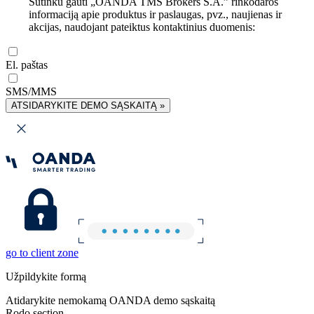
Sutinku gauti „OANDA TMS Brokers S.A.” rinkodaros
informaciją apie produktus ir paslaugas, pvz., naujienas ir
akcijas, naudojant pateiktus kontaktinius duomenis:
El. paštas
SMS/MMS
ATSIDARYKITE DEMO SĄSKAITĄ »
go to client zone
Užpildykite formą
Atidarykite nemokamą OANDA demo sąskaitą
Rodo section