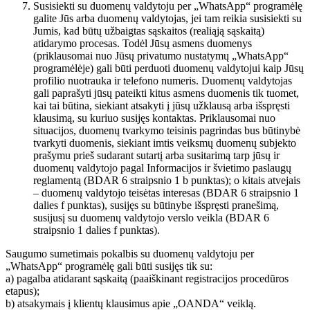
Susisiekti su duomenų valdytoju per „WhatsApp“ programėlę
galite Jūs arba duomenų valdytojas, jei tam reikia susisiekti su
Jumis, kad būtų užbaigtas sąskaitos (realiąją sąskaitą)
atidarymo procesas. Todėl Jūsų asmens duomenys
(priklausomai nuo Jūsų privatumo nustatymų „WhatsApp“
programėlėje) gali būti perduoti duomenų valdytojui kaip Jūsų
profilio nuotrauka ir telefono numeris. Duomenų valdytojas
gali paprašyti jūsų pateikti kitus asmens duomenis tik tuomet,
kai tai būtina, siekiant atsakyti į jūsų užklausą arba išspręsti
klausimą, su kuriuo susijęs kontaktas. Priklausomai nuo
situacijos, duomenų tvarkymo teisinis pagrindas bus būtinybė
tvarkyti duomenis, siekiant imtis veiksmų duomenų subjekto
prašymu prieš sudarant sutartį arba susitarimą tarp jūsų ir
duomenų valdytojo pagal Informacijos ir švietimo paslaugų
reglamentą (BDAR 6 straipsnio 1 b punktas); o kitais atvejais
– duomenų valdytojo teisėtas interesas (BDAR 6 straipsnio 1
dalies f punktas), susijęs su būtinybe išspręsti pranešimą,
susijusį su duomenų valdytojo verslo veikla (BDAR 6
straipsnio 1 dalies f punktas).
Saugumo sumetimais pokalbis su duomenų valdytoju per
„WhatsApp“ programėlę gali būti susijęs tik su:
a) pagalba atidarant sąskaitą (paaiškinant registracijos procedūros
etapus);
b) atsakymais į klientų klausimus apie „OANDA“ veiklą.