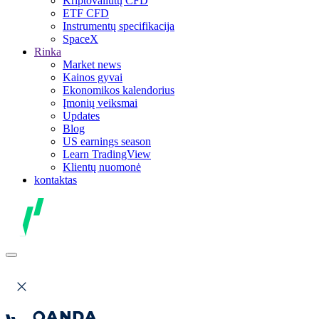
Kriptovaliutų CFD
ETF CFD
Instrumentų specifikacija
SpaceX
Rinka
Market news
Kainos gyvai
Ekonomikos kalendorius
Įmonių veiksmai
Updates
Blog
US earnings season
Learn TradingView
Klientų nuomonė
kontaktas