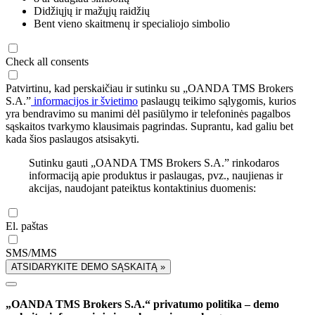
Didžiųjų ir mažųjų raidžių
Bent vieno skaitmenų ir specialiojo simbolio
Check all consents
Patvirtinu, kad perskaičiau ir sutinku su „OANDA TMS Brokers
S.A.”
informacijos ir švietimo
paslaugų teikimo sąlygomis, kurios
yra bendravimo su manimi dėl pasiūlymo ir telefoninės pagalbos
sąskaitos tvarkymo klausimais pagrindas. Suprantu, kad galiu bet
kada šios paslaugos atsisakyti.
Sutinku gauti „OANDA TMS Brokers S.A.” rinkodaros
informaciją apie produktus ir paslaugas, pvz., naujienas ir
akcijas, naudojant pateiktus kontaktinius duomenis:
El. paštas
SMS/MMS
ATSIDARYKITE DEMO SĄSKAITĄ »
„OANDA TMS Brokers S.A.“ privatumo politika – demo