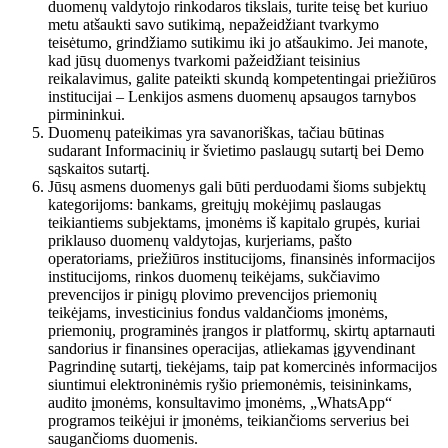
duomenų valdytojo rinkodaros tikslais, turite teisę bet kuriuo
metu atšaukti savo sutikimą, nepažeidžiant tvarkymo
teisėtumo, grindžiamo sutikimu iki jo atšaukimo. Jei manote,
kad jūsų duomenys tvarkomi pažeidžiant teisinius
reikalavimus, galite pateikti skundą kompetentingai priežiūros
institucijai – Lenkijos asmens duomenų apsaugos tarnybos
pirmininkui.
Duomenų pateikimas yra savanoriškas, tačiau būtinas
sudarant Informacinių ir švietimo paslaugų sutartį bei Demo
sąskaitos sutartį.
Jūsų asmens duomenys gali būti perduodami šioms subjektų
kategorijoms: bankams, greitųjų mokėjimų paslaugas
teikiantiems subjektams, įmonėms iš kapitalo grupės, kuriai
priklauso duomenų valdytojas, kurjeriams, pašto
operatoriams, priežiūros institucijoms, finansinės informacijos
institucijoms, rinkos duomenų teikėjams, sukčiavimo
prevencijos ir pinigų plovimo prevencijos priemonių
teikėjams, investicinius fondus valdančioms įmonėms,
priemonių, programinės įrangos ir platformų, skirtų aptarnauti
sandorius ir finansines operacijas, atliekamas įgyvendinant
Pagrindinę sutartį, tiekėjams, taip pat komercinės informacijos
siuntimui elektroninėmis ryšio priemonėmis, teisininkams,
audito įmonėms, konsultavimo įmonėms, „WhatsApp“
programos teikėjui ir įmonėms, teikiančioms serverius bei
saugančioms duomenis.