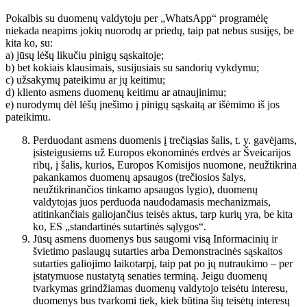
Pokalbis su duomenų valdytoju per „WhatsApp“ programėlę
niekada neapims jokių nuorodų ar priedų, taip pat nebus susijęs, be
kita ko, su:
a) jūsų lėšų likučiu pinigų sąskaitoje;
b) bet kokiais klausimais, susijusiais su sandorių vykdymu;
c) užsakymų pateikimu ar jų keitimu;
d) kliento asmens duomenų keitimu ar atnaujinimu;
e) nurodymų dėl lėšų įnešimo į pinigų sąskaitą ar išėmimo iš jos
pateikimu.
Perduodant asmens duomenis į trečiąsias šalis, t. y. gavėjams,
įsisteigusiems už Europos ekonominės erdvės ar Šveicarijos
ribų, į šalis, kurios, Europos Komisijos nuomone, neužtikrina
pakankamos duomenų apsaugos (trečiosios šalys,
neužtikrinančios tinkamo apsaugos lygio), duomenų
valdytojas juos perduoda naudodamasis mechanizmais,
atitinkančiais galiojančius teisės aktus, tarp kurių yra, be kita
ko, ES „standartinės sutartinės sąlygos“.
Jūsų asmens duomenys bus saugomi visą Informacinių ir
švietimo paslaugų sutarties arba Demonstracinės sąskaitos
sutarties galiojimo laikotarpį, taip pat po jų nutraukimo – per
įstatymuose nustatytą senaties terminą. Jeigu duomenų
tvarkymas grindžiamas duomenų valdytojo teisėtu interesu,
duomenys bus tvarkomi tiek, kiek būtina šių teisėtų interesų