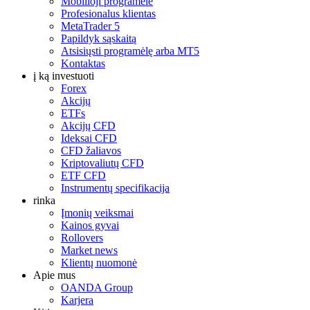
Mobilioji programėlė
Profesionalus klientas
MetaTrader 5
Papildyk sąskaitą
Atsisiųsti programėlę arba MT5
Kontaktas
į ką investuoti
Forex
Akcijų
ETFs
Akcijų CFD
Ideksai CFD
CFD žaliavos
Kriptovaliutų CFD
ETF CFD
Instrumentų specifikacija
rinka
Įmonių veiksmai
Kainos gyvai
Rollovers
Market news
Klientų nuomonė
Apie mus
OANDA Group
Karjera