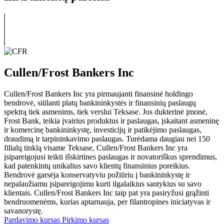
Cullen/Frost Bankers Inc
Cullen/Frost Bankers Inc yra pirmaujanti finansinė holdingo
bendrovė, siūlanti platų bankininkystės ir finansinių paslaugų
spektrą tiek asmenims, tiek verslui Teksase. Jos dukterinė įmonė,
Frost Bank, teikia įvairius produktus ir paslaugas, įskaitant asmeninę
ir komercinę bankininkystę, investicijų ir patikėjimo paslaugas,
draudimą ir tarpininkavimo paslaugas. Turėdama daugiau nei 150
filialų tinklą visame Teksase, Cullen/Frost Bankers Inc yra
įsipareigojusi teikti išskirtines paslaugas ir novatoriškus sprendimus,
kad patenkintų unikalius savo klientų finansinius poreikius.
Bendrovė garsėja konservatyviu požiūriu į bankininkystę ir
nepalaužiamu įsipareigojimu kurti ilgalaikius santykius su savo
klientais. Cullen/Frost Bankers Inc taip pat yra pasiryžusi grąžinti
bendruomenėms, kurias aptarnauja, per filantropines iniciatyvas ir
savanorystę.
Pardavimo kursas
Pirkimo kursas