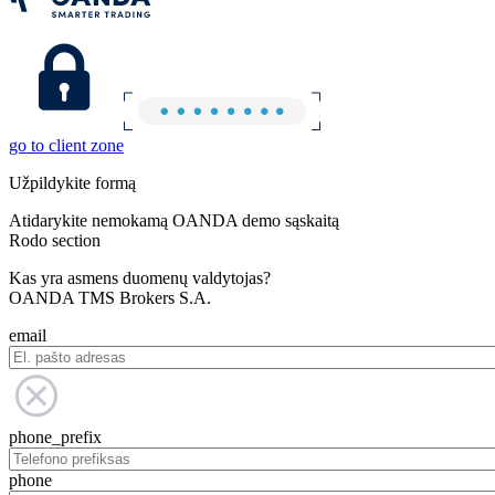
go to client zone
Užpildykite formą
Atidarykite nemokamą OANDA demo sąskaitą
Rodo section
Kas yra asmens duomenų valdytojas?
OANDA TMS Brokers S.A.
email
phone_prefix
phone