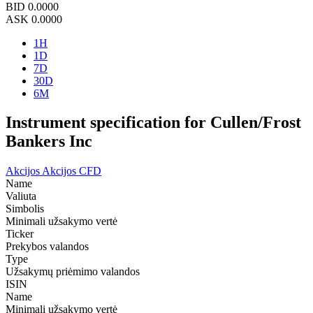
BID
0.0000
ASK
0.0000
1H
1D
7D
30D
6M
Instrument specification for Cullen/Frost
Bankers Inc
Akcijos
Akcijos CFD
Name
Valiuta
Simbolis
Minimali užsakymo vertė
Ticker
Prekybos valandos
Type
Užsakymų priėmimo valandos
ISIN
Name
Minimali užsakymo vertė