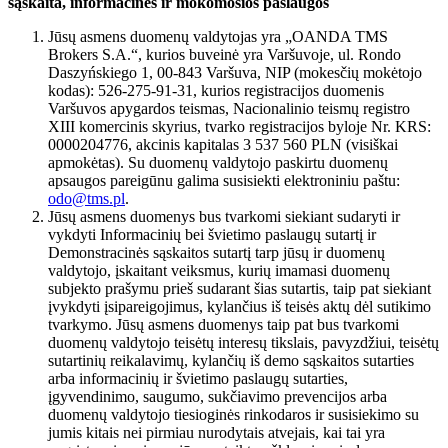
sąskaita, informacinės ir mokomosios paslaugos
Jūsų asmens duomenų valdytojas yra „OANDA TMS
Brokers S.A.“, kurios buveinė yra Varšuvoje, ul. Rondo
Daszyńskiego 1, 00-843 Varšuva, NIP (mokesčių mokėtojo
kodas): 526-275-91-31, kurios registracijos duomenis
Varšuvos apygardos teismas, Nacionalinio teismų registro
XIII komercinis skyrius, tvarko registracijos byloje Nr. KRS:
0000204776, akcinis kapitalas 3 537 560 PLN (visiškai
apmokėtas). Su duomenų valdytojo paskirtu duomenų
apsaugos pareigūnu galima susisiekti elektroniniu paštu:
odo@tms.pl
.
Jūsų asmens duomenys bus tvarkomi siekiant sudaryti ir
vykdyti Informacinių bei švietimo paslaugų sutartį ir
Demonstracinės sąskaitos sutartį tarp jūsų ir duomenų
valdytojo, įskaitant veiksmus, kurių imamasi duomenų
subjekto prašymu prieš sudarant šias sutartis, taip pat siekiant
įvykdyti įsipareigojimus, kylančius iš teisės aktų dėl sutikimo
tvarkymo. Jūsų asmens duomenys taip pat bus tvarkomi
duomenų valdytojo teisėtų interesų tikslais, pavyzdžiui, teisėtų
sutartinių reikalavimų, kylančių iš demo sąskaitos sutarties
arba informacinių ir švietimo paslaugų sutarties,
įgyvendinimo, saugumo, sukčiavimo prevencijos arba
duomenų valdytojo tiesioginės rinkodaros ir susisiekimo su
jumis kitais nei pirmiau nurodytais atvejais, kai tai yra