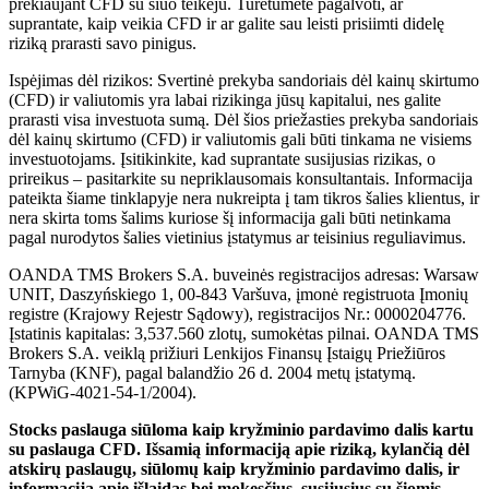
prekiaujant CFD su šiuo teikėju. Turėtumėte pagalvoti, ar
suprantate, kaip veikia CFD ir ar galite sau leisti prisiimti didelę
riziką prarasti savo pinigus.
Ispėjimas dėl rizikos: Svertinė prekyba sandoriais dėl kainų skirtumo
(CFD) ir valiutomis yra labai rizikinga jūsų kapitalui, nes galite
prarasti visa investuota sumą. Dėl šios priežasties prekyba sandoriais
dėl kainų skirtumo (CFD) ir valiutomis gali būti tinkama ne visiems
investuotojams. Įsitikinkite, kad suprantate susijusias rizikas, o
prireikus – pasitarkite su nepriklausomais konsultantais. Informacija
pateikta šiame tinklapyje nera nukreipta į tam tikros šalies klientus, ir
nera skirta toms šalims kuriose šį informacija gali būti netinkama
pagal nurodytos šalies vietinius įstatymus ar teisinius reguliavimus.
OANDA TMS Brokers S.A. buveinės registracijos adresas: Warsaw
UNIT, Daszyńskiego 1, 00-843 Varšuva, įmonė registruota Įmonių
registre (Krajowy Rejestr Sądowy), registracijos Nr.: 0000204776.
Įstatinis kapitalas: 3,537.560 zlotų, sumokėtas pilnai. OANDA TMS
Brokers S.A. veiklą prižiuri Lenkijos Finansų Įstaigų Priežiūros
Tarnyba (KNF), pagal balandžio 26 d. 2004 metų įstatymą.
(KPWiG-4021-54-1/2004).
Stocks paslauga siūloma kaip kryžminio pardavimo dalis kartu
su paslauga CFD. Išsamią informaciją apie riziką, kylančią dėl
atskirų paslaugų, siūlomų kaip kryžminio pardavimo dalis, ir
informaciją apie išlaidas bei mokesčius, susijusius su šiomis