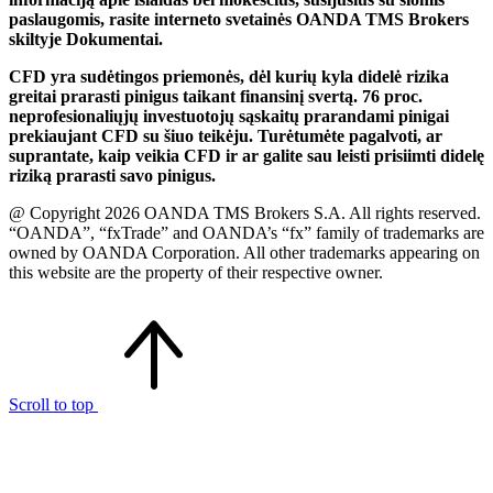
paslaugomis, rasite interneto svetainės OANDA TMS Brokers
skiltyje Dokumentai.
CFD yra sudėtingos priemonės, dėl kurių kyla didelė rizika
greitai prarasti pinigus taikant finansinį svertą. 76 proc.
neprofesionaliųjų investuotojų sąskaitų prarandami pinigai
prekiaujant CFD su šiuo teikėju. Turėtumėte pagalvoti, ar
suprantate, kaip veikia CFD ir ar galite sau leisti prisiimti didelę
riziką prarasti savo pinigus.
@ Copyright 2026 OANDA TMS Brokers S.A. All rights reserved.
“OANDA”, “fxTrade” and OANDA’s “fx” family of trademarks are
owned by OANDA Corporation. All other trademarks appearing on
this website are the property of their respective owner.
Scroll to top