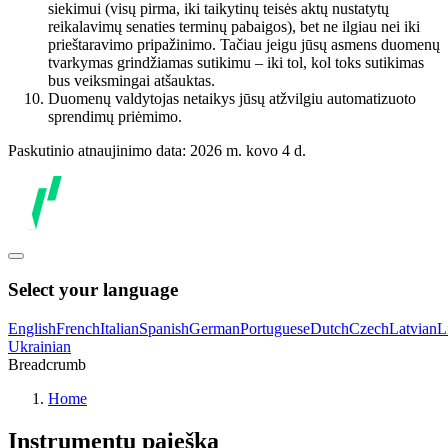
siekimui (visų pirma, iki taikytinų teisės aktų nustatytų
reikalavimų senaties terminų pabaigos), bet ne ilgiau nei iki
prieštaravimo pripažinimo. Tačiau jeigu jūsų asmens duomenų
tvarkymas grindžiamas sutikimu – iki tol, kol toks sutikimas
bus veiksmingai atšauktas.
Duomenų valdytojas netaikys jūsų atžvilgiu automatizuoto
sprendimų priėmimo.
Paskutinio atnaujinimo data: 2026 m. kovo 4 d.
Select your language
English
French
Italian
Spanish
German
Portuguese
Dutch
Czech
Latvian
L
Ukrainian
Breadcrumb
Home
Instrumentų paieška