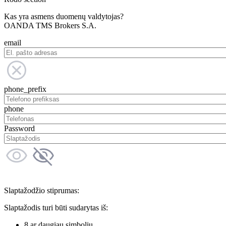
Kas yra asmens duomenų valdytojas?
OANDA TMS Brokers S.A.
email
phone_prefix
phone
Password
Slaptažodžio stiprumas:
Slaptažodis turi būti sudarytas iš:
8 ar daugiau simbolių