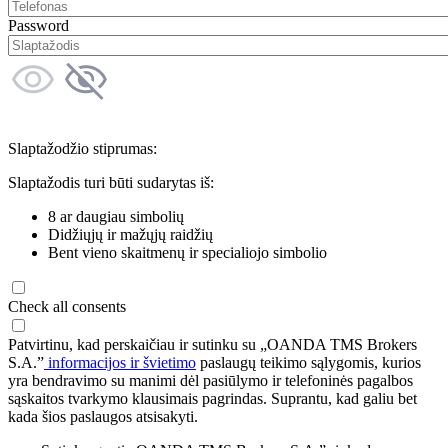
Password
Slaptažodžio stiprumas:
Slaptažodis turi būti sudarytas iš:
8 ar daugiau simbolių
Didžiųjų ir mažųjų raidžių
Bent vieno skaitmenų ir specialiojo simbolio
Check all consents
Patvirtinu, kad perskaičiau ir sutinku su „OANDA TMS Brokers
S.A.”
informacijos ir švietimo
paslaugų teikimo sąlygomis, kurios
yra bendravimo su manimi dėl pasiūlymo ir telefoninės pagalbos
sąskaitos tvarkymo klausimais pagrindas. Suprantu, kad galiu bet
kada šios paslaugos atsisakyti.