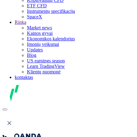
Kriptovaliutų CFD
ETF CFD
Instrumentų specifikacija
SpaceX
Rinka
Market news
Kainos gyvai
Ekonomikos kalendorius
Įmonių veiksmai
Updates
Blog
US earnings season
Learn TradingView
Klientų nuomonė
kontaktas