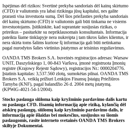
Ispėjimas dėl rizikos: Svertinė prekyba sandoriais dėl kainų skirtumo
(CFD) ir valiutomis yra labai rizikinga jūsų kapitalui, nes galite
prarasti visa investuota sumą. Dėl šios priežasties prekyba sandoriais
dėl kainų skirtumo (CFD) ir valiutomis gali būti tinkama ne visiems
investuotojams. Įsitikinkite, kad suprantate susijusias rizikas, o
prireikus – pasitarkite su nepriklausomais konsultantais. Informacija
pateikta šiame tinklapyje nera nukreipta į tam tikros šalies klientus, ir
nera skirta toms šalims kuriose šį informacija gali būti netinkama
pagal nurodytos šalies vietinius įstatymus ar teisinius reguliavimus.
OANDA TMS Brokers S.A. buveinės registracijos adresas: Warsaw
UNIT, Daszyńskiego 1, 00-843 Varšuva, įmonė registruota Įmonių
registre (Krajowy Rejestr Sądowy), registracijos Nr.: 0000204776.
Įstatinis kapitalas: 3,537.560 zlotų, sumokėtas pilnai. OANDA TMS
Brokers S.A. veiklą prižiuri Lenkijos Finansų Įstaigų Priežiūros
Tarnyba (KNF), pagal balandžio 26 d. 2004 metų įstatymą.
(KPWiG-4021-54-1/2004).
Stocks paslauga siūloma kaip kryžminio pardavimo dalis kartu
su paslauga CFD. Išsamią informaciją apie riziką, kylančią dėl
atskirų paslaugų, siūlomų kaip kryžminio pardavimo dalis, ir
informaciją apie išlaidas bei mokesčius, susijusius su šiomis
paslaugomis, rasite interneto svetainės OANDA TMS Brokers
skiltyje Dokumentai.