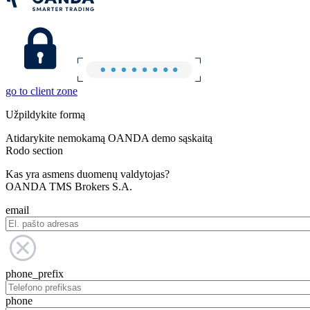
go to client zone
Užpildykite formą
Atidarykite nemokamą OANDA demo sąskaitą
Rodo section
Kas yra asmens duomenų valdytojas?
OANDA TMS Brokers S.A.
email
phone_prefix
phone