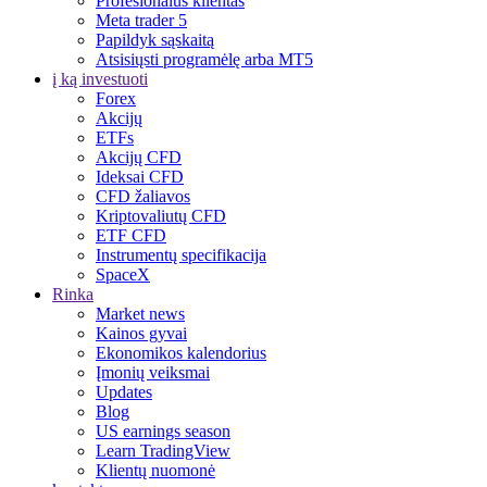
Profesionalus klientas
Meta trader 5
Papildyk sąskaitą
Atsisiųsti programėlę arba MT5
į ką investuoti
Forex
Akcijų
ETFs
Akcijų CFD
Ideksai CFD
CFD žaliavos
Kriptovaliutų CFD
ETF CFD
Instrumentų specifikacija
SpaceX
Rinka
Market news
Kainos gyvai
Ekonomikos kalendorius
Įmonių veiksmai
Updates
Blog
US earnings season
Learn TradingView
Klientų nuomonė