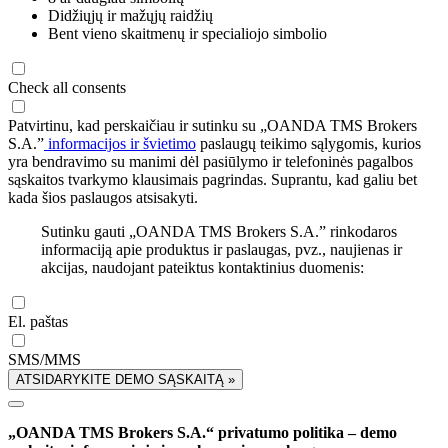
Didžiųjų ir mažųjų raidžių
Bent vieno skaitmenų ir specialiojo simbolio
Check all consents
Patvirtinu, kad perskaičiau ir sutinku su „OANDA TMS Brokers
S.A.”
informacijos ir švietimo
paslaugų teikimo sąlygomis, kurios
yra bendravimo su manimi dėl pasiūlymo ir telefoninės pagalbos
sąskaitos tvarkymo klausimais pagrindas. Suprantu, kad galiu bet
kada šios paslaugos atsisakyti.
Sutinku gauti „OANDA TMS Brokers S.A.” rinkodaros
informaciją apie produktus ir paslaugas, pvz., naujienas ir
akcijas, naudojant pateiktus kontaktinius duomenis:
El. paštas
SMS/MMS
ATSIDARYKITE DEMO SĄSKAITĄ »
„OANDA TMS Brokers S.A.“ privatumo politika – demo