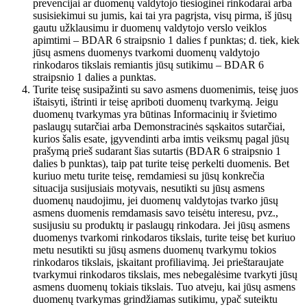
prevencijai ar duomenų valdytojo tiesioginei rinkodarai arba
susisiekimui su jumis, kai tai yra pagrįsta, visų pirma, iš jūsų
gautu užklausimu ir duomenų valdytojo verslo veiklos
apimtimi – BDAR 6 straipsnio 1 dalies f punktas; d. tiek, kiek
jūsų asmens duomenys tvarkomi duomenų valdytojo
rinkodaros tikslais remiantis jūsų sutikimu – BDAR 6
straipsnio 1 dalies a punktas.
Turite teisę susipažinti su savo asmens duomenimis, teisę juos
ištaisyti, ištrinti ir teisę apriboti duomenų tvarkymą. Jeigu
duomenų tvarkymas yra būtinas Informacinių ir švietimo
paslaugų sutarčiai arba Demonstracinės sąskaitos sutarčiai,
kurios šalis esate, įgyvendinti arba imtis veiksmų pagal jūsų
prašymą prieš sudarant šias sutartis (BDAR 6 straipsnio 1
dalies b punktas), taip pat turite teisę perkelti duomenis. Bet
kuriuo metu turite teisę, remdamiesi su jūsų konkrečia
situacija susijusiais motyvais, nesutikti su jūsų asmens
duomenų naudojimu, jei duomenų valdytojas tvarko jūsų
asmens duomenis remdamasis savo teisėtu interesu, pvz.,
susijusiu su produktų ir paslaugų rinkodara. Jei jūsų asmens
duomenys tvarkomi rinkodaros tikslais, turite teisę bet kuriuo
metu nesutikti su jūsų asmens duomenų tvarkymu tokios
rinkodaros tikslais, įskaitant profiliavimą. Jei prieštaraujate
tvarkymui rinkodaros tikslais, mes nebegalėsime tvarkyti jūsų
asmens duomenų tokiais tikslais. Tuo atveju, kai jūsų asmens
duomenų tvarkymas grindžiamas sutikimu, ypač suteiktu