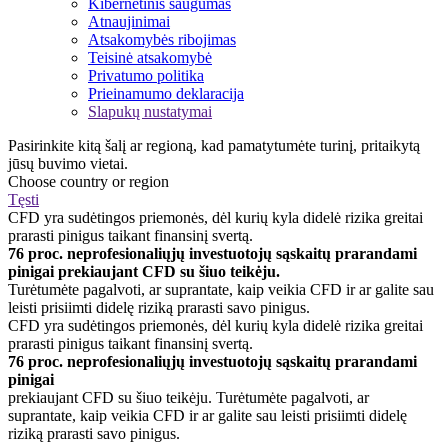
Kibernetinis saugumas
Atnaujinimai
Atsakomybės ribojimas
Teisinė atsakomybė
Privatumo politika
Prieinamumo deklaracija
Slapukų nustatymai
Pasirinkite kitą šalį ar regioną, kad pamatytumėte turinį, pritaikytą
jūsų buvimo vietai.
Choose country or region
Tęsti
CFD yra sudėtingos priemonės, dėl kurių kyla didelė rizika greitai
prarasti pinigus taikant finansinį svertą.
76 proc. neprofesionaliųjų investuotojų sąskaitų prarandami
pinigai prekiaujant CFD su šiuo teikėju.
Turėtumėte pagalvoti, ar suprantate, kaip veikia CFD ir ar galite sau
leisti prisiimti didelę riziką prarasti savo pinigus.
CFD yra sudėtingos priemonės, dėl kurių kyla didelė rizika greitai
prarasti pinigus taikant finansinį svertą.
76 proc. neprofesionaliųjų investuotojų sąskaitų prarandami
pinigai
prekiaujant CFD su šiuo teikėju. Turėtumėte pagalvoti, ar
suprantate, kaip veikia CFD ir ar galite sau leisti prisiimti didelę
riziką prarasti savo pinigus.