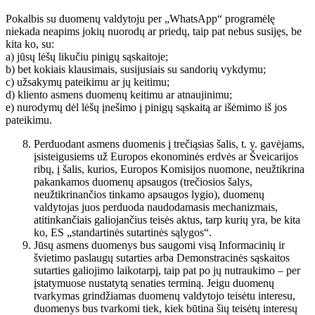
Pokalbis su duomenų valdytoju per „WhatsApp“ programėlę
niekada neapims jokių nuorodų ar priedų, taip pat nebus susijęs, be
kita ko, su:
a) jūsų lėšų likučiu pinigų sąskaitoje;
b) bet kokiais klausimais, susijusiais su sandorių vykdymu;
c) užsakymų pateikimu ar jų keitimu;
d) kliento asmens duomenų keitimu ar atnaujinimu;
e) nurodymų dėl lėšų įnešimo į pinigų sąskaitą ar išėmimo iš jos
pateikimu.
Perduodant asmens duomenis į trečiąsias šalis, t. y. gavėjams,
įsisteigusiems už Europos ekonominės erdvės ar Šveicarijos
ribų, į šalis, kurios, Europos Komisijos nuomone, neužtikrina
pakankamos duomenų apsaugos (trečiosios šalys,
neužtikrinančios tinkamo apsaugos lygio), duomenų
valdytojas juos perduoda naudodamasis mechanizmais,
atitinkančiais galiojančius teisės aktus, tarp kurių yra, be kita
ko, ES „standartinės sutartinės sąlygos“.
Jūsų asmens duomenys bus saugomi visą Informacinių ir
švietimo paslaugų sutarties arba Demonstracinės sąskaitos
sutarties galiojimo laikotarpį, taip pat po jų nutraukimo – per
įstatymuose nustatytą senaties terminą. Jeigu duomenų
tvarkymas grindžiamas duomenų valdytojo teisėtu interesu,
duomenys bus tvarkomi tiek, kiek būtina šių teisėtų interesų