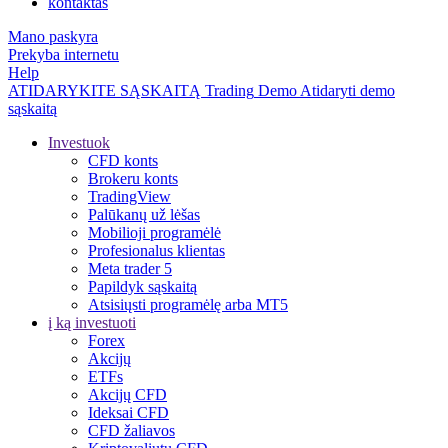
kontaktas
Mano paskyra
Prekyba internetu
Help
ATIDARYKITE SĄSKAITĄ
Trading
Demo
Atidaryti demo
sąskaitą
Investuok
CFD konts
Brokeru konts
TradingView
Palūkanų už lėšas
Mobilioji programėlė
Profesionalus klientas
Meta trader 5
Papildyk sąskaitą
Atsisiųsti programėlę arba MT5
į ką investuoti
Forex
Akcijų
ETFs
Akcijų CFD
Ideksai CFD
CFD žaliavos