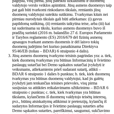
pagrįsta, visų pirma, jūsų pateiktu užklausimu ir duomenų
valdytojo verslo veiklos apimtimi. Jūsų asmens duomenys taip
pat gali būti tvarkomi rinkodaros tikslais, remiantis jūsų
duomenų valdytojui suteiktu sutikimu. Tvarkymas kitais nei
pirmiau nurodytais tikslais gali būti atliekamas: (i) gavus
papildomą sutikimą, (ii) remiantis taikytina teise, arba (iii) kai
tai suderinama su tikslu, kuriuo asmens duomenys buvo iš
pradžių surinkti (2016 m. balandžio 27 d. Europos Parlamento
ir Tarybos reglamento (ES) 2016/679 dėl fizinių asmenų
apsaugos tvarkant asmens duomenis ir dėl laisvo tokių
duomenų judėjimo bei kuriuo panaikinama Direktyva
95/46/EB (toliau – BDAR) 6 straipsnio 4 dalis).
Jūsų asmens duomenų tvarkymo teisinis pagrindas yra: a. tiek,
kiek duomenų tvarkymas yra būtinas Informacinių ir švietimo
paslaugų sutarčiai bei Demo sąskaitos sutarčiai įvykdyti ir
veiksmams, atliekamiems prieš sudarant sutartį, atlikti –
BDAR 6 straipsnio 1 dalies b punktas; b. tiek, kiek duomenų
tvarkymas yra būtinas duomenų valdytojui, kad jis galėtų
įvykdyti jam tenkančias teisines prievoles, visų pirma
susijusias su atitikties reikalavimams užtikrinimu – BDAR 6
straipsnio c punktas; c. tiek, kiek tvarkymas yra būtinas
tikslams, kylančiems iš duomenų valdytojo teisėtų interesų,
pvz., būtinų atsiskaitymų atlikimui ir pretenzijų, kylančių iš
sudarytos Informacijos ir švietimo paslaugų sutarties arba
Demo sąskaitos sutarties, pareiškimui, saugumui, sukčiavimo