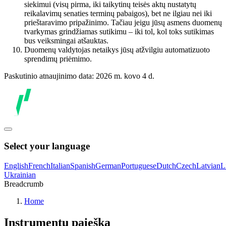
siekimui (visų pirma, iki taikytinų teisės aktų nustatytų
reikalavimų senaties terminų pabaigos), bet ne ilgiau nei iki
prieštaravimo pripažinimo. Tačiau jeigu jūsų asmens duomenų
tvarkymas grindžiamas sutikimu – iki tol, kol toks sutikimas
bus veiksmingai atšauktas.
Duomenų valdytojas netaikys jūsų atžvilgiu automatizuoto
sprendimų priėmimo.
Paskutinio atnaujinimo data: 2026 m. kovo 4 d.
Select your language
English
French
Italian
Spanish
German
Portuguese
Dutch
Czech
Latvian
L
Ukrainian
Breadcrumb
Home
Instrumentų paieška