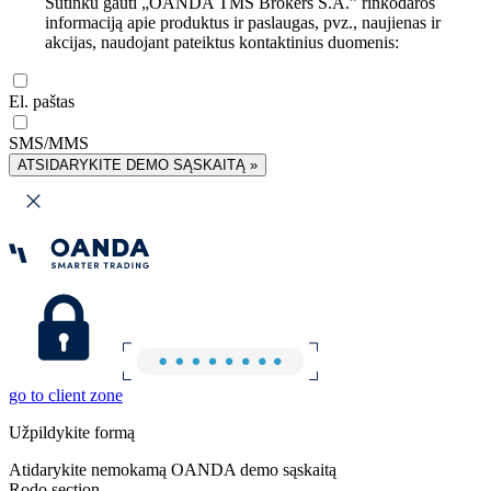
Sutinku gauti „OANDA TMS Brokers S.A.” rinkodaros
informaciją apie produktus ir paslaugas, pvz., naujienas ir
akcijas, naudojant pateiktus kontaktinius duomenis:
El. paštas
SMS/MMS
ATSIDARYKITE DEMO SĄSKAITĄ »
go to client zone
Užpildykite formą
Atidarykite nemokamą OANDA demo sąskaitą
Rodo section