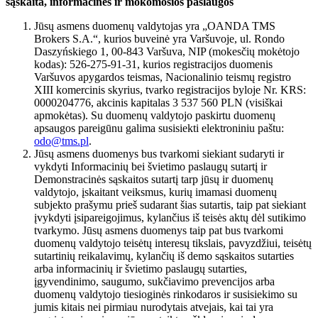
sąskaita, informacinės ir mokomosios paslaugos
Jūsų asmens duomenų valdytojas yra „OANDA TMS
Brokers S.A.“, kurios buveinė yra Varšuvoje, ul. Rondo
Daszyńskiego 1, 00-843 Varšuva, NIP (mokesčių mokėtojo
kodas): 526-275-91-31, kurios registracijos duomenis
Varšuvos apygardos teismas, Nacionalinio teismų registro
XIII komercinis skyrius, tvarko registracijos byloje Nr. KRS:
0000204776, akcinis kapitalas 3 537 560 PLN (visiškai
apmokėtas). Su duomenų valdytojo paskirtu duomenų
apsaugos pareigūnu galima susisiekti elektroniniu paštu:
odo@tms.pl
.
Jūsų asmens duomenys bus tvarkomi siekiant sudaryti ir
vykdyti Informacinių bei švietimo paslaugų sutartį ir
Demonstracinės sąskaitos sutartį tarp jūsų ir duomenų
valdytojo, įskaitant veiksmus, kurių imamasi duomenų
subjekto prašymu prieš sudarant šias sutartis, taip pat siekiant
įvykdyti įsipareigojimus, kylančius iš teisės aktų dėl sutikimo
tvarkymo. Jūsų asmens duomenys taip pat bus tvarkomi
duomenų valdytojo teisėtų interesų tikslais, pavyzdžiui, teisėtų
sutartinių reikalavimų, kylančių iš demo sąskaitos sutarties
arba informacinių ir švietimo paslaugų sutarties,
įgyvendinimo, saugumo, sukčiavimo prevencijos arba
duomenų valdytojo tiesioginės rinkodaros ir susisiekimo su
jumis kitais nei pirmiau nurodytais atvejais, kai tai yra