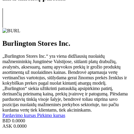
Burlington Stores Inc.
„Burlington Stores Inc.“ yra viena didžiausių nuolaidų
mažmenininkių Jungtinėse Valstijose, siūlanti platų drabužių,
avalynės, aksesuarų, namų apyvokos prekių ir grožio produktų
asortimentą už nuolaidines kainas. Bendrovė aptarnauja vertę
vertinančius vartotojus, siūlydama gerai žinomus prekės ženklus ir
kokybiškas prekes pagal nuolat kintantį atsargų modelį.
„Burlington“ siekia užtikrinti patrauklią apsipirkimo patirtį,
derinančią prieinamą kainą, prekių įvairovę ir patogumą. Plėsdama
parduotuvių tinklą visoje šalyje, bendrovė toliau stiprina savo
pozicijas nuolaidų mažmeninės prekybos sektoriuje, tuo pačiu
kurdama vertę tiek klientams, tiek akcininkams.
Pardavimo kursas
Pirkimo kursas
BID
0.0000
ASK
0.0000