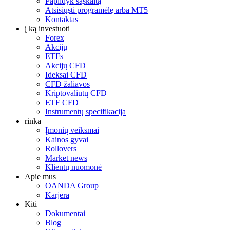
Papildyk sąskaitą
Atsisiųsti programėlę arba MT5
Kontaktas
į ką investuoti
Forex
Akcijų
ETFs
Akcijų CFD
Ideksai CFD
CFD žaliavos
Kriptovaliutų CFD
ETF CFD
Instrumentų specifikacija
rinka
Įmonių veiksmai
Kainos gyvai
Rollovers
Market news
Klientų nuomonė
Apie mus
OANDA Group
Karjera
Kiti
Dokumentai
Blog