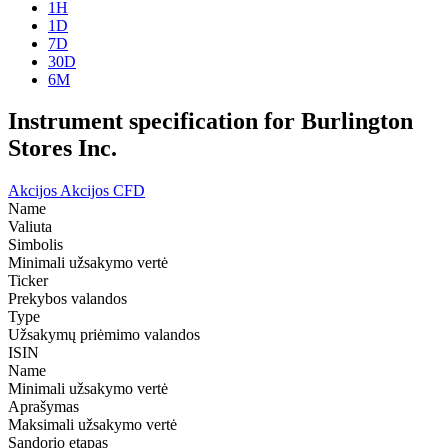
1H
1D
7D
30D
6M
Instrument specification for Burlington
Stores Inc.
Akcijos
Akcijos CFD
Name
Valiuta
Simbolis
Minimali užsakymo vertė
Ticker
Prekybos valandos
Type
Užsakymų priėmimo valandos
ISIN
Name
Minimali užsakymo vertė
Aprašymas
Maksimali užsakymo vertė
Sandorio etapas