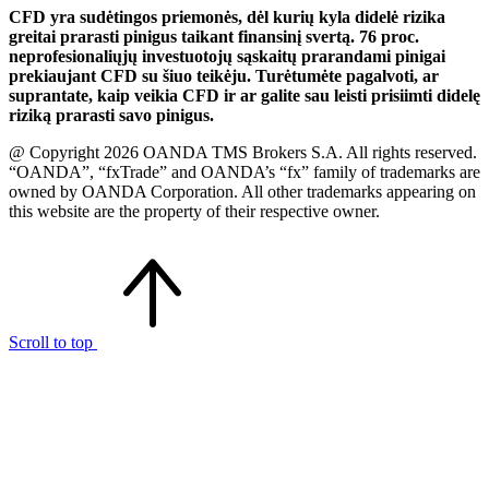
CFD yra sudėtingos priemonės, dėl kurių kyla didelė rizika
greitai prarasti pinigus taikant finansinį svertą. 76 proc.
neprofesionaliųjų investuotojų sąskaitų prarandami pinigai
prekiaujant CFD su šiuo teikėju. Turėtumėte pagalvoti, ar
suprantate, kaip veikia CFD ir ar galite sau leisti prisiimti didelę
riziką prarasti savo pinigus.
@ Copyright 2026 OANDA TMS Brokers S.A. All rights reserved.
“OANDA”, “fxTrade” and OANDA’s “fx” family of trademarks are
owned by OANDA Corporation. All other trademarks appearing on
this website are the property of their respective owner.
Scroll to top