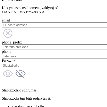
Kas yra asmens duomenų valdytojas?
OANDA TMS Brokers S.A.
email
phone_prefix
phone
Password
Slaptažodžio stiprumas:
Slaptažodis turi būti sudarytas iš:
8 ar daugiau simbolių