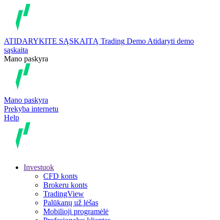
ATIDARYKITE SĄSKAITĄ
Trading
Demo
Atidaryti demo
sąskaitą
Mano paskyra
Mano paskyra
Prekyba internetu
Help
Investuok
CFD konts
Brokeru konts
TradingView
Palūkanų už lėšas
Mobilioji programėlė