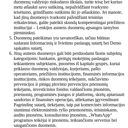
duomenų valdytojo rinkodaros tikslais, turite teisę bet kuriuo
metu atšaukti savo sutikimą, nepažeidžiant tvarkymo
teisėtumo, grindžiamo sutikimu iki jo atšaukimo. Jei manote,
kad jūsų duomenys tvarkomi pažeidžiant teisinius
reikalavimus, galite pateikti skundą kompetentingai priežiūros
institucijai – Lenkijos asmens duomenų apsaugos tarnybos
pirmininkui.
Duomenų pateikimas yra savanoriškas, tačiau būtinas
sudarant Informacinių ir švietimo paslaugų sutartį bei Demo
sąskaitos sutartį.
Jūsų asmens duomenys gali būti perduodami šioms subjektų
kategorijoms: bankams, greitųjų mokėjimų paslaugas
teikiantiems subjektams, įmonėms iš kapitalo grupės, kuriai
priklauso duomenų valdytojas, kurjeriams, pašto
operatoriams, priežiūros institucijoms, finansinės informacijos
institucijoms, rinkos duomenų teikėjams, sukčiavimo
prevencijos ir pinigų plovimo prevencijos priemonių
teikėjams, investicinius fondus valdančioms įmonėms,
priemonių, programinės įrangos ir platformų, skirtų aptarnauti
sandorius ir finansines operacijas, atliekamas įgyvendinant
Pagrindinę sutartį, tiekėjams, taip pat komercinės informacijos
siuntimui elektroninėmis ryšio priemonėmis, teisininkams,
audito įmonėms, konsultavimo įmonėms, „WhatsApp“
programos teikėjui ir įmonėms, teikiančioms serverius bei
saugančioms duomenis.