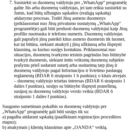
Susisiekti su duomenų valdytoju per „WhatsApp“ programėlę
galite Jūs arba duomenų valdytojas, jei tam reikia susisiekti su
Jumis, kad būtų užbaigtas sąskaitos (realiąją sąskaitą)
atidarymo procesas. Todėl Jūsų asmens duomenys
(priklausomai nuo Jūsų privatumo nustatymų „WhatsApp“
programėlėje) gali būti perduoti duomenų valdytojui kaip Jūsų
profilio nuotrauka ir telefono numeris. Duomenų valdytojas
gali paprašyti jūsų pateikti kitus asmens duomenis tik tuomet,
kai tai būtina, siekiant atsakyti į jūsų užklausą arba išspręsti
klausimą, su kuriuo susijęs kontaktas. Priklausomai nuo
situacijos, duomenų tvarkymo teisinis pagrindas bus būtinybė
tvarkyti duomenis, siekiant imtis veiksmų duomenų subjekto
prašymu prieš sudarant sutartį arba susitarimą tarp jūsų ir
duomenų valdytojo pagal Informacijos ir švietimo paslaugų
reglamentą (BDAR 6 straipsnio 1 b punktas); o kitais atvejais
– duomenų valdytojo teisėtas interesas (BDAR 6 straipsnio 1
dalies f punktas), susijęs su būtinybe išspręsti pranešimą,
susijusį su duomenų valdytojo verslo veikla (BDAR 6
straipsnio 1 dalies f punktas).
Saugumo sumetimais pokalbis su duomenų valdytoju per
„WhatsApp“ programėlę gali būti susijęs tik su:
a) pagalba atidarant sąskaitą (paaiškinant registracijos procedūros
etapus);
b) atsakymais į klientų klausimus apie „OANDA“ veiklą.