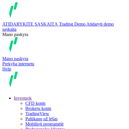
ATIDARYKITE SĄSKAITĄ
Trading
Demo
Atidaryti demo
sąskaitą
Mano paskyra
Mano paskyra
Prekyba internetu
Help
Investuok
CFD konts
Brokeru konts
TradingView
Palūkanų už lėšas
Mobilioji programėlė