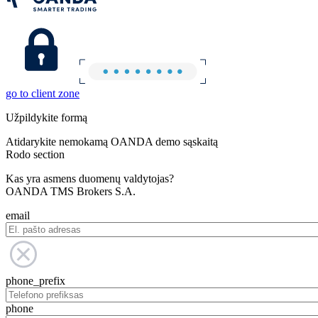
go to client zone
Užpildykite formą
Atidarykite nemokamą OANDA demo sąskaitą
Rodo section
Kas yra asmens duomenų valdytojas?
OANDA TMS Brokers S.A.
email
phone_prefix
phone