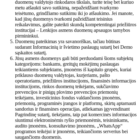
duomenų valdytojo rinkodaros tikslais, turite teisę bet kuriuo
metu atšaukti savo sutikimą, nepažeidžiant tvarkymo
teisėtumo, grindžiamo sutikimu iki jo atšaukimo. Jei manote,
kad jūsų duomenys tvarkomi pažeidžiant teisinius
reikalavimus, galite pateikti skundą kompetentingai priežiūros
institucijai – Lenkijos asmens duomenų apsaugos tarnybos
pirmininkui.
Duomenų pateikimas yra savanoriškas, tačiau būtinas
sudarant Informacinių ir švietimo paslaugų sutartį bei Demo
sąskaitos sutartį.
Jūsų asmens duomenys gali būti perduodami šioms subjektų
kategorijoms: bankams, greitųjų mokėjimų paslaugas
teikiantiems subjektams, įmonėms iš kapitalo grupės, kuriai
priklauso duomenų valdytojas, kurjeriams, pašto
operatoriams, priežiūros institucijoms, finansinės informacijos
institucijoms, rinkos duomenų teikėjams, sukčiavimo
prevencijos ir pinigų plovimo prevencijos priemonių
teikėjams, investicinius fondus valdančioms įmonėms,
priemonių, programinės įrangos ir platformų, skirtų aptarnauti
sandorius ir finansines operacijas, atliekamas įgyvendinant
Pagrindinę sutartį, tiekėjams, taip pat komercinės informacijos
siuntimui elektroninėmis ryšio priemonėmis, teisininkams,
audito įmonėms, konsultavimo įmonėms, „WhatsApp“
programos teikėjui ir įmonėms, teikiančioms serverius bei
saugančioms duomenis.