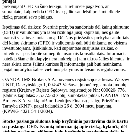
pinigai
prekiaujant CFD su šiuo teikėju. Turėtumėte pagalvoti, ar
suprantate, kaip veikia CFD ir ar galite sau leisti prisiimti didelę
riziką prarasti savo pinigus.
Ispėjimas dėl rizikos: Svertinė prekyba sandoriais dėl kainų skirtumo
(CFD) ir valiutomis yra labai rizikinga jūsų kapitalui, nes galite
prarasti visa investuota sumą. Dėl šios priežasties prekyba sandoriais
dėl kainų skirtumo (CFD) ir valiutomis gali būti tinkama ne visiems
investuotojams. Įsitikinkite, kad suprantate susijusias rizikas, o
prireikus – pasitarkite su nepriklausomais konsultantais. Informacija
pateikta šiame tinklapyje nera nukreipta į tam tikros šalies klientus, ir
nera skirta toms šalims kuriose šį informacija gali būti netinkama
pagal nurodytos šalies vietinius įstatymus ar teisinius reguliavimus.
OANDA TMS Brokers S.A. buveinės registracijos adresas: Warsaw
UNIT, Daszyńskiego 1, 00-843 Varšuva, įmonė registruota Įmonių
registre (Krajowy Rejestr Sądowy), registracijos Nr.: 0000204776.
Įstatinis kapitalas: 3,537.560 zlotų, sumokėtas pilnai. OANDA TMS
Brokers S.A. veiklą prižiuri Lenkijos Finansų Įstaigų Priežiūros
Tarnyba (KNF), pagal balandžio 26 d. 2004 metų įstatymą.
(KPWiG-4021-54-1/2004).
Stocks paslauga siūloma kaip kryžminio pardavimo dalis kartu
su paslauga CFD. Išsamią informaciją apie riziką, kylančią dėl
atskirų paslaugų, siūlomų kaip kryžminio pardavimo dalis, ir