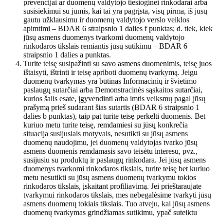
prevencijai ar duomenų valdytojo tiesioginei rinkodarai arba
susisiekimui su jumis, kai tai yra pagrįsta, visų pirma, iš jūsų
gautu užklausimu ir duomenų valdytojo verslo veiklos
apimtimi – BDAR 6 straipsnio 1 dalies f punktas; d. tiek, kiek
jūsų asmens duomenys tvarkomi duomenų valdytojo
rinkodaros tikslais remiantis jūsų sutikimu – BDAR 6
straipsnio 1 dalies a punktas.
Turite teisę susipažinti su savo asmens duomenimis, teisę juos
ištaisyti, ištrinti ir teisę apriboti duomenų tvarkymą. Jeigu
duomenų tvarkymas yra būtinas Informacinių ir švietimo
paslaugų sutarčiai arba Demonstracinės sąskaitos sutarčiai,
kurios šalis esate, įgyvendinti arba imtis veiksmų pagal jūsų
prašymą prieš sudarant šias sutartis (BDAR 6 straipsnio 1
dalies b punktas), taip pat turite teisę perkelti duomenis. Bet
kuriuo metu turite teisę, remdamiesi su jūsų konkrečia
situacija susijusiais motyvais, nesutikti su jūsų asmens
duomenų naudojimu, jei duomenų valdytojas tvarko jūsų
asmens duomenis remdamasis savo teisėtu interesu, pvz.,
susijusiu su produktų ir paslaugų rinkodara. Jei jūsų asmens
duomenys tvarkomi rinkodaros tikslais, turite teisę bet kuriuo
metu nesutikti su jūsų asmens duomenų tvarkymu tokios
rinkodaros tikslais, įskaitant profiliavimą. Jei prieštaraujate
tvarkymui rinkodaros tikslais, mes nebegalėsime tvarkyti jūsų
asmens duomenų tokiais tikslais. Tuo atveju, kai jūsų asmens
duomenų tvarkymas grindžiamas sutikimu, ypač suteiktu