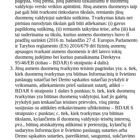
pagrįsta, visų pirma, jūsų pateiktu užklausimu ir duomenų
valdytojo verslo veiklos apimtimi. Jūsų asmens duomenys taip
pat gali būti tvarkomi rinkodaros tikslais, remiantis jūsų
duomenų valdytojui suteiktu sutikimu. Tvarkymas kitais nei
pirmiau nurodytais tikslais gali būti atliekamas: (i) gavus
papildomą sutikimą, (ii) remiantis taikytina teise, arba (iii) kai
tai suderinama su tikslu, kuriuo asmens duomenys buvo iš
pradžių surinkti (2016 m. balandžio 27 d. Europos Parlamento
ir Tarybos reglamento (ES) 2016/679 dėl fizinių asmenų
apsaugos tvarkant asmens duomenis ir dėl laisvo tokių
duomenų judėjimo bei kuriuo panaikinama Direktyva
95/46/EB (toliau – BDAR) 6 straipsnio 4 dalis).
Jūsų asmens duomenų tvarkymo teisinis pagrindas yra: a. tiek,
kiek duomenų tvarkymas yra būtinas Informacinių ir švietimo
paslaugų sutarčiai bei Demo sąskaitos sutarčiai įvykdyti ir
veiksmams, atliekamiems prieš sudarant sutartį, atlikti –
BDAR 6 straipsnio 1 dalies b punktas; b. tiek, kiek duomenų
tvarkymas yra būtinas duomenų valdytojui, kad jis galėtų
įvykdyti jam tenkančias teisines prievoles, visų pirma
susijusias su atitikties reikalavimams užtikrinimu – BDAR 6
straipsnio c punktas; c. tiek, kiek tvarkymas yra būtinas
tikslams, kylančiems iš duomenų valdytojo teisėtų interesų,
pvz., būtinų atsiskaitymų atlikimui ir pretenzijų, kylančių iš
sudarytos Informacijos ir švietimo paslaugų sutarties arba
Demo sąskaitos sutarties, pareiškimui, saugumui, sukčiavimo