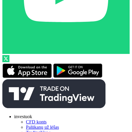
investuok
CFD konts
Palūkanų už lėšas