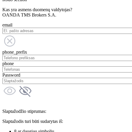
Kas yra asmens duomenų valdytojas?
OANDA TMS Brokers S.A.
email
phone_prefix
phone
Password
Slaptažodžio stiprumas:
Slaptažodis turi būti sudarytas iš:
8 ar daugiau simbolių