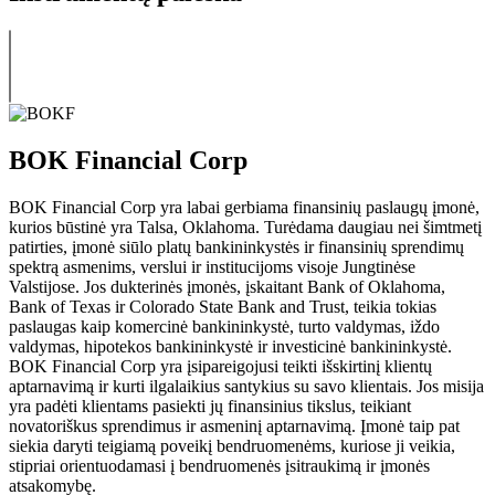
BOK Financial Corp
BOK Financial Corp yra labai gerbiama finansinių paslaugų įmonė,
kurios būstinė yra Talsa, Oklahoma. Turėdama daugiau nei šimtmetį
patirties, įmonė siūlo platų bankininkystės ir finansinių sprendimų
spektrą asmenims, verslui ir institucijoms visoje Jungtinėse
Valstijose. Jos dukterinės įmonės, įskaitant Bank of Oklahoma,
Bank of Texas ir Colorado State Bank and Trust, teikia tokias
paslaugas kaip komercinė bankininkystė, turto valdymas, iždo
valdymas, hipotekos bankininkystė ir investicinė bankininkystė.
BOK Financial Corp yra įsipareigojusi teikti išskirtinį klientų
aptarnavimą ir kurti ilgalaikius santykius su savo klientais. Jos misija
yra padėti klientams pasiekti jų finansinius tikslus, teikiant
novatoriškus sprendimus ir asmeninį aptarnavimą. Įmonė taip pat
siekia daryti teigiamą poveikį bendruomenėms, kuriose ji veikia,
stipriai orientuodamasi į bendruomenės įsitraukimą ir įmonės
atsakomybę.