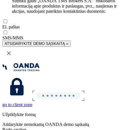
Sutinku gauti „OANDA TMS Brokers S.A.” rinkodaros
informaciją apie produktus ir paslaugas, pvz., naujienas ir
akcijas, naudojant pateiktus kontaktinius duomenis:
El. paštas
SMS/MMS
ATSIDARYKITE DEMO SĄSKAITĄ »
go to client zone
Užpildykite formą
Atidarykite nemokamą OANDA demo sąskaitą
Rodo section