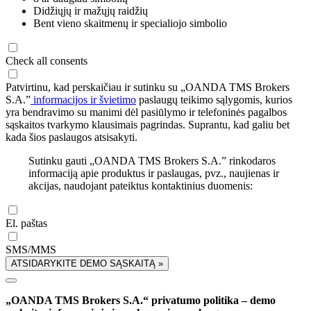
Didžiųjų ir mažųjų raidžių
Bent vieno skaitmenų ir specialiojo simbolio
Check all consents
Patvirtinu, kad perskaičiau ir sutinku su „OANDA TMS Brokers
S.A.”
informacijos ir švietimo
paslaugų teikimo sąlygomis, kurios
yra bendravimo su manimi dėl pasiūlymo ir telefoninės pagalbos
sąskaitos tvarkymo klausimais pagrindas. Suprantu, kad galiu bet
kada šios paslaugos atsisakyti.
Sutinku gauti „OANDA TMS Brokers S.A.” rinkodaros
informaciją apie produktus ir paslaugas, pvz., naujienas ir
akcijas, naudojant pateiktus kontaktinius duomenis:
El. paštas
SMS/MMS
ATSIDARYKITE DEMO SĄSKAITĄ »
„OANDA TMS Brokers S.A.“ privatumo politika – demo