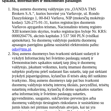
sąskaita, informacinės ir mokomosios paslaugos
Jūsų asmens duomenų valdytojas yra „OANDA TMS
Brokers S.A.“, kurios buveinė yra Varšuvoje, ul. Rondo
Daszyńskiego 1, 00-843 Varšuva, NIP (mokesčių mokėtojo
kodas): 526-275-91-31, kurios registracijos duomenis
Varšuvos apygardos teismas, Nacionalinio teismų registro
XIII komercinis skyrius, tvarko registracijos byloje Nr. KRS:
0000204776, akcinis kapitalas 3 537 560 PLN (visiškai
apmokėtas). Su duomenų valdytojo paskirtu duomenų
apsaugos pareigūnu galima susisiekti elektroniniu paštu:
odo@tms.pl
.
Jūsų asmens duomenys bus tvarkomi siekiant sudaryti ir
vykdyti Informacinių bei švietimo paslaugų sutartį ir
Demonstracinės sąskaitos sutartį tarp jūsų ir duomenų
valdytojo, įskaitant veiksmus, kurių imamasi duomenų
subjekto prašymu prieš sudarant šias sutartis, taip pat siekiant
įvykdyti įsipareigojimus, kylančius iš teisės aktų dėl sutikimo
tvarkymo. Jūsų asmens duomenys taip pat bus tvarkomi
duomenų valdytojo teisėtų interesų tikslais, pavyzdžiui, teisėtų
sutartinių reikalavimų, kylančių iš demo sąskaitos sutarties
arba informacinių ir švietimo paslaugų sutarties,
įgyvendinimo, saugumo, sukčiavimo prevencijos arba
duomenų valdytojo tiesioginės rinkodaros ir susisiekimo su
jumis kitais nei pirmiau nurodytais atvejais, kai tai yra