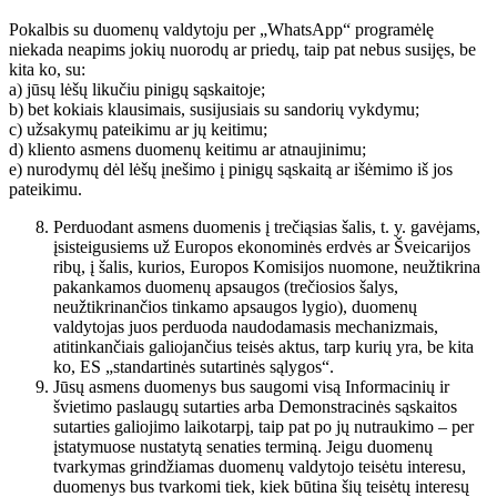
Pokalbis su duomenų valdytoju per „WhatsApp“ programėlę
niekada neapims jokių nuorodų ar priedų, taip pat nebus susijęs, be
kita ko, su:
a) jūsų lėšų likučiu pinigų sąskaitoje;
b) bet kokiais klausimais, susijusiais su sandorių vykdymu;
c) užsakymų pateikimu ar jų keitimu;
d) kliento asmens duomenų keitimu ar atnaujinimu;
e) nurodymų dėl lėšų įnešimo į pinigų sąskaitą ar išėmimo iš jos
pateikimu.
Perduodant asmens duomenis į trečiąsias šalis, t. y. gavėjams,
įsisteigusiems už Europos ekonominės erdvės ar Šveicarijos
ribų, į šalis, kurios, Europos Komisijos nuomone, neužtikrina
pakankamos duomenų apsaugos (trečiosios šalys,
neužtikrinančios tinkamo apsaugos lygio), duomenų
valdytojas juos perduoda naudodamasis mechanizmais,
atitinkančiais galiojančius teisės aktus, tarp kurių yra, be kita
ko, ES „standartinės sutartinės sąlygos“.
Jūsų asmens duomenys bus saugomi visą Informacinių ir
švietimo paslaugų sutarties arba Demonstracinės sąskaitos
sutarties galiojimo laikotarpį, taip pat po jų nutraukimo – per
įstatymuose nustatytą senaties terminą. Jeigu duomenų
tvarkymas grindžiamas duomenų valdytojo teisėtu interesu,
duomenys bus tvarkomi tiek, kiek būtina šių teisėtų interesų