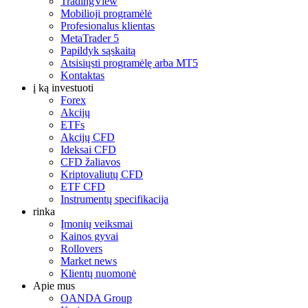
TradingView
Mobilioji programėlė
Profesionalus klientas
MetaTrader 5
Papildyk sąskaitą
Atsisiųsti programėlę arba MT5
Kontaktas
į ką investuoti
Forex
Akcijų
ETFs
Akcijų CFD
Ideksai CFD
CFD žaliavos
Kriptovaliutų CFD
ETF CFD
Instrumentų specifikacija
rinka
Įmonių veiksmai
Kainos gyvai
Rollovers
Market news
Klientų nuomonė
Apie mus
OANDA Group