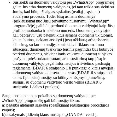
Susisiekti su duomenų valdytoju per „WhatsApp“ programėlę
galite Jūs arba duomenų valdytojas, jei tam reikia susisiekti su
Jumis, kad būtų užbaigtas sąskaitos (realiąją sąskaitą)
atidarymo procesas. Todėl Jūsų asmens duomenys
(priklausomai nuo Jūsų privatumo nustatymų „WhatsApp“
programėlėje) gali būti perduoti duomenų valdytojui kaip Jūsų
profilio nuotrauka ir telefono numeris. Duomenų valdytojas
gali paprašyti jūsų pateikti kitus asmens duomenis tik tuomet,
kai tai būtina, siekiant atsakyti į jūsų užklausą arba išspręsti
klausimą, su kuriuo susijęs kontaktas. Priklausomai nuo
situacijos, duomenų tvarkymo teisinis pagrindas bus būtinybė
tvarkyti duomenis, siekiant imtis veiksmų duomenų subjekto
prašymu prieš sudarant sutartį arba susitarimą tarp jūsų ir
duomenų valdytojo pagal Informacijos ir švietimo paslaugų
reglamentą (BDAR 6 straipsnio 1 b punktas); o kitais atvejais
– duomenų valdytojo teisėtas interesas (BDAR 6 straipsnio 1
dalies f punktas), susijęs su būtinybe išspręsti pranešimą,
susijusį su duomenų valdytojo verslo veikla (BDAR 6
straipsnio 1 dalies f punktas).
Saugumo sumetimais pokalbis su duomenų valdytoju per
„WhatsApp“ programėlę gali būti susijęs tik su:
a) pagalba atidarant sąskaitą (paaiškinant registracijos procedūros
etapus);
b) atsakymais į klientų klausimus apie „OANDA“ veiklą.