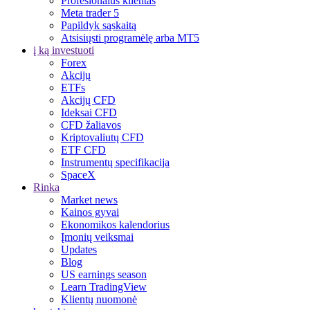
Profesionalus klientas
Meta trader 5
Papildyk sąskaitą
Atsisiųsti programėlę arba MT5
į ką investuoti
Forex
Akcijų
ETFs
Akcijų CFD
Ideksai CFD
CFD žaliavos
Kriptovaliutų CFD
ETF CFD
Instrumentų specifikacija
SpaceX
Rinka
Market news
Kainos gyvai
Ekonomikos kalendorius
Įmonių veiksmai
Updates
Blog
US earnings season
Learn TradingView
Klientų nuomonė