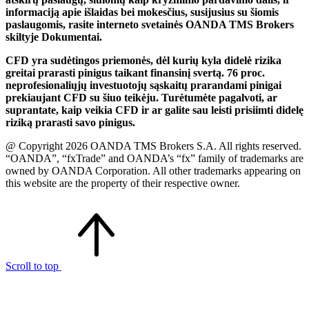
informaciją apie išlaidas bei mokesčius, susijusius su šiomis
paslaugomis, rasite interneto svetainės OANDA TMS Brokers
skiltyje Dokumentai.
CFD yra sudėtingos priemonės, dėl kurių kyla didelė rizika
greitai prarasti pinigus taikant finansinį svertą. 76 proc.
neprofesionaliųjų investuotojų sąskaitų prarandami pinigai
prekiaujant CFD su šiuo teikėju. Turėtumėte pagalvoti, ar
suprantate, kaip veikia CFD ir ar galite sau leisti prisiimti didelę
riziką prarasti savo pinigus.
@ Copyright 2026 OANDA TMS Brokers S.A. All rights reserved.
“OANDA”, “fxTrade” and OANDA’s “fx” family of trademarks are
owned by OANDA Corporation. All other trademarks appearing on
this website are the property of their respective owner.
Scroll to top