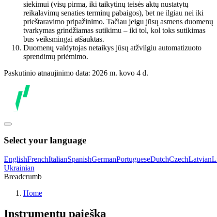
siekimui (visų pirma, iki taikytinų teisės aktų nustatytų
reikalavimų senaties terminų pabaigos), bet ne ilgiau nei iki
prieštaravimo pripažinimo. Tačiau jeigu jūsų asmens duomenų
tvarkymas grindžiamas sutikimu – iki tol, kol toks sutikimas
bus veiksmingai atšauktas.
Duomenų valdytojas netaikys jūsų atžvilgiu automatizuoto
sprendimų priėmimo.
Paskutinio atnaujinimo data: 2026 m. kovo 4 d.
Select your language
English
French
Italian
Spanish
German
Portuguese
Dutch
Czech
Latvian
L
Ukrainian
Breadcrumb
Home
Instrumentų paieška