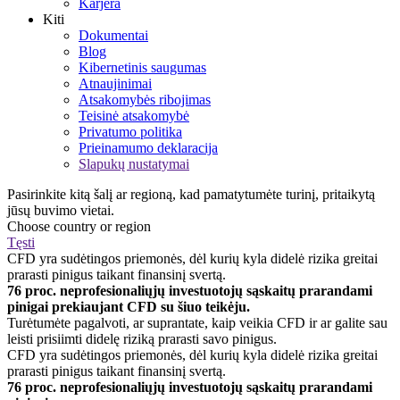
Karjera
Kiti
Dokumentai
Blog
Kibernetinis saugumas
Atnaujinimai
Atsakomybės ribojimas
Teisinė atsakomybė
Privatumo politika
Prieinamumo deklaracija
Slapukų nustatymai
Pasirinkite kitą šalį ar regioną, kad pamatytumėte turinį, pritaikytą
jūsų buvimo vietai.
Choose country or region
Tęsti
CFD yra sudėtingos priemonės, dėl kurių kyla didelė rizika greitai
prarasti pinigus taikant finansinį svertą.
76 proc. neprofesionaliųjų investuotojų sąskaitų prarandami
pinigai prekiaujant CFD su šiuo teikėju.
Turėtumėte pagalvoti, ar suprantate, kaip veikia CFD ir ar galite sau
leisti prisiimti didelę riziką prarasti savo pinigus.
CFD yra sudėtingos priemonės, dėl kurių kyla didelė rizika greitai
prarasti pinigus taikant finansinį svertą.
76 proc. neprofesionaliųjų investuotojų sąskaitų prarandami