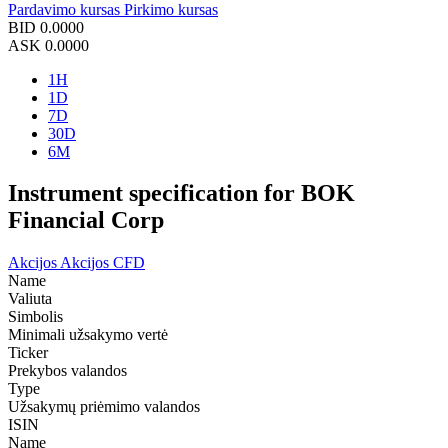
Pardavimo kursas
Pirkimo kursas
BID
0.0000
ASK
0.0000
1H
1D
7D
30D
6M
Instrument specification for BOK
Financial Corp
Akcijos
Akcijos CFD
Name
Valiuta
Simbolis
Minimali užsakymo vertė
Ticker
Prekybos valandos
Type
Užsakymų priėmimo valandos
ISIN
Name