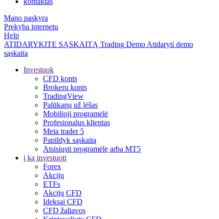
kontaktas
Mano paskyra
Prekyba internetu
Help
ATIDARYKITE SĄSKAITĄ
Trading
Demo
Atidaryti demo
sąskaitą
Investuok
CFD konts
Brokeru konts
TradingView
Palūkanų už lėšas
Mobilioji programėlė
Profesionalus klientas
Meta trader 5
Papildyk sąskaitą
Atsisiųsti programėlę arba MT5
į ką investuoti
Forex
Akcijų
ETFs
Akcijų CFD
Ideksai CFD
CFD žaliavos