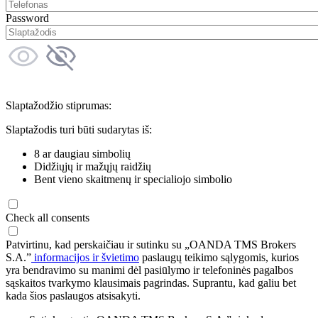
Password
Slaptažodžio stiprumas:
Slaptažodis turi būti sudarytas iš:
8 ar daugiau simbolių
Didžiųjų ir mažųjų raidžių
Bent vieno skaitmenų ir specialiojo simbolio
Check all consents
Patvirtinu, kad perskaičiau ir sutinku su „OANDA TMS Brokers
S.A.”
informacijos ir švietimo
paslaugų teikimo sąlygomis, kurios
yra bendravimo su manimi dėl pasiūlymo ir telefoninės pagalbos
sąskaitos tvarkymo klausimais pagrindas. Suprantu, kad galiu bet
kada šios paslaugos atsisakyti.