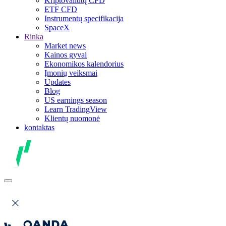
Kriptovaliutų CFD
ETF CFD
Instrumentų specifikacija
SpaceX
Rinka
Market news
Kainos gyvai
Ekonomikos kalendorius
Įmonių veiksmai
Updates
Blog
US earnings season
Learn TradingView
Klientų nuomonė
kontaktas