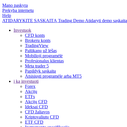
Mano paskyra
Prekyba internetu
Help
ATIDARYKITE SĄSKAITĄ
Trading
Demo
Atidaryti demo sąskaitą
Investuok
CFD konts
Brokeru konts
TradingView
Palūkanų už lėšas
Mobilioji programėlė
Profesionalus klientas
Meta trader 5
Papildyk sąskaitą
Atsisiųsti programėlę arba MT5
į ką investuoti
Forex
Akcijų
ETFs
Akcijų CFD
Ideksai CFD
CFD žaliavos
Kriptovaliutų CFD
ETF CFD