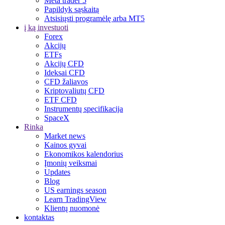
Meta trader 5
Papildyk sąskaitą
Atsisiųsti programėlę arba MT5
į ką investuoti
Forex
Akcijų
ETFs
Akcijų CFD
Ideksai CFD
CFD žaliavos
Kriptovaliutų CFD
ETF CFD
Instrumentų specifikacija
SpaceX
Rinka
Market news
Kainos gyvai
Ekonomikos kalendorius
Įmonių veiksmai
Updates
Blog
US earnings season
Learn TradingView
Klientų nuomonė
kontaktas