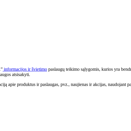
.”
informacijos ir švietimo
paslaugų teikimo sąlygomis, kurios yra bendr
augos atsisakyti.
apie produktus ir paslaugas, pvz., naujienas ir akcijas, naudojant pa