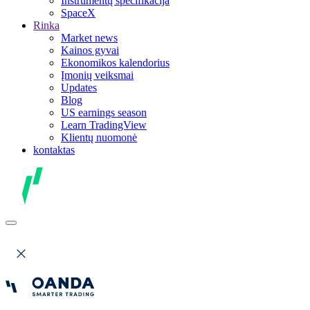
Instrumentų specifikacija
SpaceX
Rinka
Market news
Kainos gyvai
Ekonomikos kalendorius
Įmonių veiksmai
Updates
Blog
US earnings season
Learn TradingView
Klientų nuomonė
kontaktas