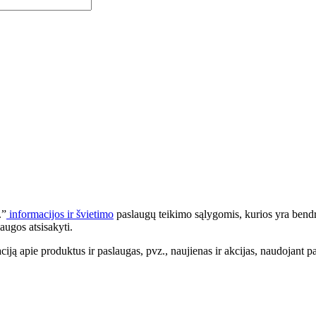
.”
informacijos ir švietimo
paslaugų teikimo sąlygomis, kurios yra bendr
augos atsisakyti.
apie produktus ir paslaugas, pvz., naujienas ir akcijas, naudojant pa