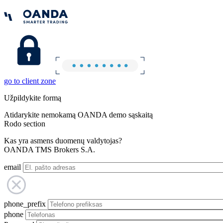
go to client zone
Užpildykite formą
Atidarykite nemokamą OANDA demo sąskaitą
Rodo section
Kas yra asmens duomenų valdytojas?
OANDA TMS Brokers S.A.
email
phone_prefix
phone