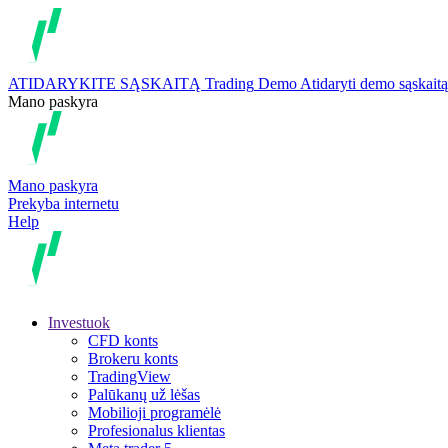
ATIDARYKITE SĄSKAITĄ
Trading
Demo
Atidaryti demo sąskaitą
Mano paskyra
Mano paskyra
Prekyba internetu
Help
Investuok
CFD konts
Brokeru konts
TradingView
Palūkanų už lėšas
Mobilioji programėlė
Profesionalus klientas