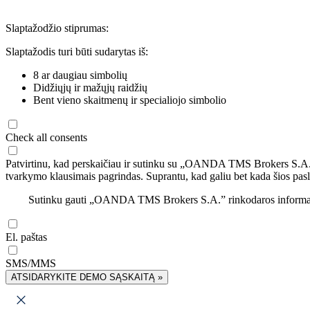
Slaptažodžio stiprumas:
Slaptažodis turi būti sudarytas iš:
8 ar daugiau simbolių
Didžiųjų ir mažųjų raidžių
Bent vieno skaitmenų ir specialiojo simbolio
Check all consents
Patvirtinu, kad perskaičiau ir sutinku su „OANDA TMS Brokers S.A
tvarkymo klausimais pagrindas. Suprantu, kad galiu bet kada šios pasl
Sutinku gauti „OANDA TMS Brokers S.A.” rinkodaros informaciją 
El. paštas
SMS/MMS
ATSIDARYKITE DEMO SĄSKAITĄ »