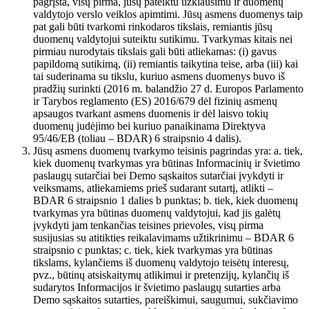
pagrįsta, visų pirma, jūsų pateiktu užklausimu ir duomenų
valdytojo verslo veiklos apimtimi. Jūsų asmens duomenys taip
pat gali būti tvarkomi rinkodaros tikslais, remiantis jūsų
duomenų valdytojui suteiktu sutikimu. Tvarkymas kitais nei
pirmiau nurodytais tikslais gali būti atliekamas: (i) gavus
papildomą sutikimą, (ii) remiantis taikytina teise, arba (iii) kai
tai suderinama su tikslu, kuriuo asmens duomenys buvo iš
pradžių surinkti (2016 m. balandžio 27 d. Europos Parlamento
ir Tarybos reglamento (ES) 2016/679 dėl fizinių asmenų
apsaugos tvarkant asmens duomenis ir dėl laisvo tokių
duomenų judėjimo bei kuriuo panaikinama Direktyva
95/46/EB (toliau – BDAR) 6 straipsnio 4 dalis).
Jūsų asmens duomenų tvarkymo teisinis pagrindas yra: a. tiek,
kiek duomenų tvarkymas yra būtinas Informacinių ir švietimo
paslaugų sutarčiai bei Demo sąskaitos sutarčiai įvykdyti ir
veiksmams, atliekamiems prieš sudarant sutartį, atlikti –
BDAR 6 straipsnio 1 dalies b punktas; b. tiek, kiek duomenų
tvarkymas yra būtinas duomenų valdytojui, kad jis galėtų
įvykdyti jam tenkančias teisines prievoles, visų pirma
susijusias su atitikties reikalavimams užtikrinimu – BDAR 6
straipsnio c punktas; c. tiek, kiek tvarkymas yra būtinas
tikslams, kylančiems iš duomenų valdytojo teisėtų interesų,
pvz., būtinų atsiskaitymų atlikimui ir pretenzijų, kylančių iš
sudarytos Informacijos ir švietimo paslaugų sutarties arba
Demo sąskaitos sutarties, pareiškimui, saugumui, sukčiavimo