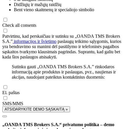
Didžiųjų ir mažųjų raidžių
Bent vieno skaitmenų ir specialiojo simbolio
Check all consents
Patvirtinu, kad perskaičiau ir sutinku su „OANDA TMS Brokers
S.A.”
informacijos ir švietimo
paslaugų teikimo sąlygomis, kurios
yra bendravimo su manimi dėl pasiūlymo ir telefoninės pagalbos
sąskaitos tvarkymo klausimais pagrindas. Suprantu, kad galiu bet
kada šios paslaugos atsisakyti.
Sutinku gauti „OANDA TMS Brokers S.A.” rinkodaros
informaciją apie produktus ir paslaugas, pvz., naujienas ir
akcijas, naudojant pateiktus kontaktinius duomenis:
El. paštas
SMS/MMS
ATSIDARYKITE DEMO SĄSKAITĄ »
„OANDA TMS Brokers S.A.“ privatumo politika – demo