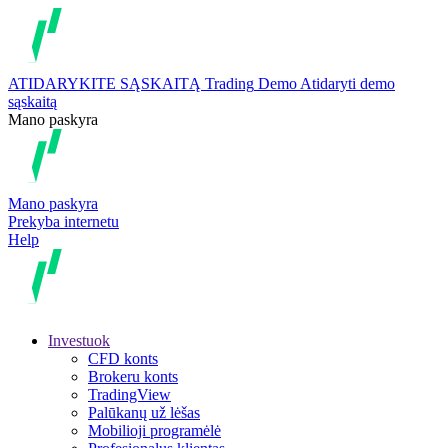
ATIDARYKITE SĄSKAITĄ
Trading
Demo
Atidaryti demo
sąskaitą
Mano paskyra
Mano paskyra
Prekyba internetu
Help
Investuok
CFD konts
Brokeru konts
TradingView
Palūkanų už lėšas
Mobilioji programėlė