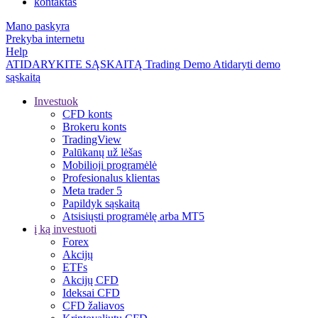
kontaktas
Mano paskyra
Prekyba internetu
Help
ATIDARYKITE SĄSKAITĄ
Trading
Demo
Atidaryti demo
sąskaitą
Investuok
CFD konts
Brokeru konts
TradingView
Palūkanų už lėšas
Mobilioji programėlė
Profesionalus klientas
Meta trader 5
Papildyk sąskaitą
Atsisiųsti programėlę arba MT5
į ką investuoti
Forex
Akcijų
ETFs
Akcijų CFD
Ideksai CFD
CFD žaliavos