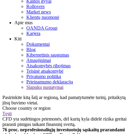
Kainos gyvai
Rollovers
Market news
Klientų nuomonė
Apie mus
OANDA Group
Karjera
Kiti
Dokumentai
Blog
Kibernetinis saugumas
Atnaujinimai
Atsakomybės ribojimas
Teisinė atsakomybė
Privatumo politika
Prieinamumo deklaracija
Slapukų nustatymai
Pasirinkite kitą šalį ar regioną, kad pamatytumėte turinį, pritaikytą
jūsų buvimo vietai.
Choose country or region
Tęsti
CFD yra sudėtingos priemonės, dėl kurių kyla didelė rizika greitai
prarasti pinigus taikant finansinį svertą.
76 proc. neprofesionaliųjų investuotojų sąskaitų prarandami