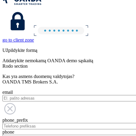
go to client zone
Užpildykite formą
Atidarykite nemokamą OANDA demo sąskaitą
Rodo section
Kas yra asmens duomenų valdytojas?
OANDA TMS Brokers S.A.
email
phone_prefix
phone