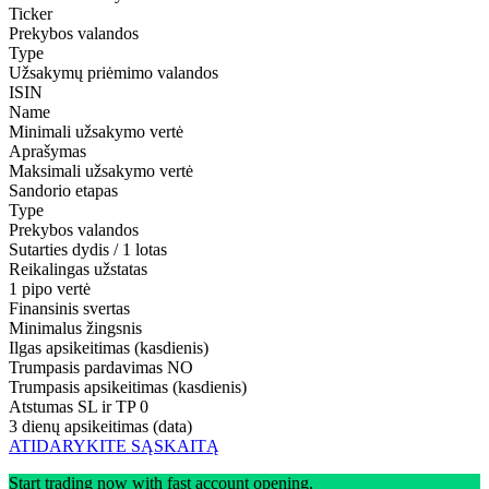
Ticker
Prekybos valandos
Type
Užsakymų priėmimo valandos
ISIN
Name
Minimali užsakymo vertė
Aprašymas
Maksimali užsakymo vertė
Sandorio etapas
Type
Prekybos valandos
Sutarties dydis / 1 lotas
Reikalingas užstatas
1 pipo vertė
Finansinis svertas
Minimalus žingsnis
Ilgas apsikeitimas (kasdienis)
Trumpasis pardavimas
NO
Trumpasis apsikeitimas (kasdienis)
Atstumas SL ir TP
0
3 dienų apsikeitimas (data)
ATIDARYKITE SĄSKAITĄ
Start trading now with fast account opening.