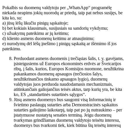
Pokalbis su duomenų valdytoju per „WhatsApp“ programėlę
niekada neapims jokių nuorodų ar priedų, taip pat nebus susijęs, be
kita ko, su:
a) jūsų lėšų likučiu pinigų sąskaitoje;
b) bet kokiais klausimais, susijusiais su sandorių vykdymu;
c) užsakymų pateikimu ar jų keitimu;
d) kliento asmens duomenų keitimu ar atnaujinimu;
e) nurodymų dėl lėšų įnešimo į pinigų sąskaitą ar išėmimo iš jos
pateikimu.
Perduodant asmens duomenis į trečiąsias šalis, t. y. gavėjams,
įsisteigusiems už Europos ekonominės erdvės ar Šveicarijos
ribų, į šalis, kurios, Europos Komisijos nuomone, neužtikrina
pakankamos duomenų apsaugos (trečiosios šalys,
neužtikrinančios tinkamo apsaugos lygio), duomenų
valdytojas juos perduoda naudodamasis mechanizmais,
atitinkančiais galiojančius teisės aktus, tarp kurių yra, be kita
ko, ES „standartinės sutartinės sąlygos“.
Jūsų asmens duomenys bus saugomi visą Informacinių ir
švietimo paslaugų sutarties arba Demonstracinės sąskaitos
sutarties galiojimo laikotarpį, taip pat po jų nutraukimo – per
įstatymuose nustatytą senaties terminą. Jeigu duomenų
tvarkymas grindžiamas duomenų valdytojo teisėtu interesu,
duomenys bus tvarkomi tiek, kiek būtina šių teisėtų interesų