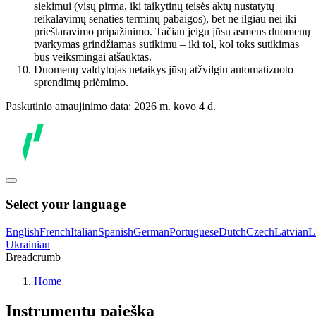
siekimui (visų pirma, iki taikytinų teisės aktų nustatytų
reikalavimų senaties terminų pabaigos), bet ne ilgiau nei iki
prieštaravimo pripažinimo. Tačiau jeigu jūsų asmens duomenų
tvarkymas grindžiamas sutikimu – iki tol, kol toks sutikimas
bus veiksmingai atšauktas.
Duomenų valdytojas netaikys jūsų atžvilgiu automatizuoto
sprendimų priėmimo.
Paskutinio atnaujinimo data: 2026 m. kovo 4 d.
Select your language
English
French
Italian
Spanish
German
Portuguese
Dutch
Czech
Latvian
L
Ukrainian
Breadcrumb
Home
Instrumentų paieška