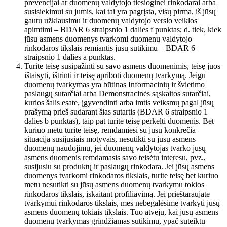
prevencijai ar duomenų valdytojo tiesioginei rinkodarai arba
susisiekimui su jumis, kai tai yra pagrįsta, visų pirma, iš jūsų
gautu užklausimu ir duomenų valdytojo verslo veiklos
apimtimi – BDAR 6 straipsnio 1 dalies f punktas; d. tiek, kiek
jūsų asmens duomenys tvarkomi duomenų valdytojo
rinkodaros tikslais remiantis jūsų sutikimu – BDAR 6
straipsnio 1 dalies a punktas.
Turite teisę susipažinti su savo asmens duomenimis, teisę juos
ištaisyti, ištrinti ir teisę apriboti duomenų tvarkymą. Jeigu
duomenų tvarkymas yra būtinas Informacinių ir švietimo
paslaugų sutarčiai arba Demonstracinės sąskaitos sutarčiai,
kurios šalis esate, įgyvendinti arba imtis veiksmų pagal jūsų
prašymą prieš sudarant šias sutartis (BDAR 6 straipsnio 1
dalies b punktas), taip pat turite teisę perkelti duomenis. Bet
kuriuo metu turite teisę, remdamiesi su jūsų konkrečia
situacija susijusiais motyvais, nesutikti su jūsų asmens
duomenų naudojimu, jei duomenų valdytojas tvarko jūsų
asmens duomenis remdamasis savo teisėtu interesu, pvz.,
susijusiu su produktų ir paslaugų rinkodara. Jei jūsų asmens
duomenys tvarkomi rinkodaros tikslais, turite teisę bet kuriuo
metu nesutikti su jūsų asmens duomenų tvarkymu tokios
rinkodaros tikslais, įskaitant profiliavimą. Jei prieštaraujate
tvarkymui rinkodaros tikslais, mes nebegalėsime tvarkyti jūsų
asmens duomenų tokiais tikslais. Tuo atveju, kai jūsų asmens
duomenų tvarkymas grindžiamas sutikimu, ypač suteiktu