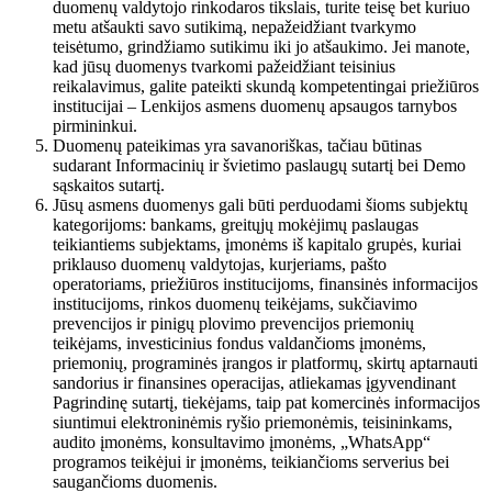
duomenų valdytojo rinkodaros tikslais, turite teisę bet kuriuo
metu atšaukti savo sutikimą, nepažeidžiant tvarkymo
teisėtumo, grindžiamo sutikimu iki jo atšaukimo. Jei manote,
kad jūsų duomenys tvarkomi pažeidžiant teisinius
reikalavimus, galite pateikti skundą kompetentingai priežiūros
institucijai – Lenkijos asmens duomenų apsaugos tarnybos
pirmininkui.
Duomenų pateikimas yra savanoriškas, tačiau būtinas
sudarant Informacinių ir švietimo paslaugų sutartį bei Demo
sąskaitos sutartį.
Jūsų asmens duomenys gali būti perduodami šioms subjektų
kategorijoms: bankams, greitųjų mokėjimų paslaugas
teikiantiems subjektams, įmonėms iš kapitalo grupės, kuriai
priklauso duomenų valdytojas, kurjeriams, pašto
operatoriams, priežiūros institucijoms, finansinės informacijos
institucijoms, rinkos duomenų teikėjams, sukčiavimo
prevencijos ir pinigų plovimo prevencijos priemonių
teikėjams, investicinius fondus valdančioms įmonėms,
priemonių, programinės įrangos ir platformų, skirtų aptarnauti
sandorius ir finansines operacijas, atliekamas įgyvendinant
Pagrindinę sutartį, tiekėjams, taip pat komercinės informacijos
siuntimui elektroninėmis ryšio priemonėmis, teisininkams,
audito įmonėms, konsultavimo įmonėms, „WhatsApp“
programos teikėjui ir įmonėms, teikiančioms serverius bei
saugančioms duomenis.