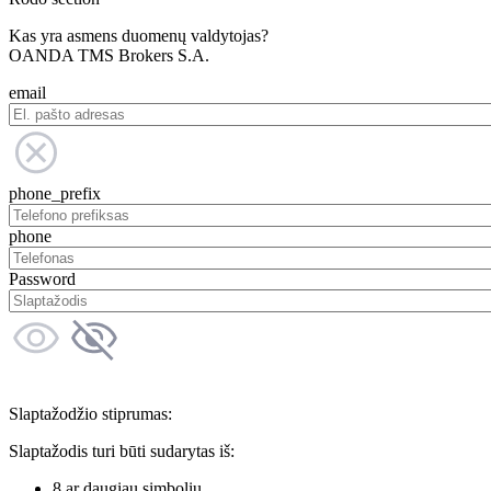
Kas yra asmens duomenų valdytojas?
OANDA TMS Brokers S.A.
email
phone_prefix
phone
Password
Slaptažodžio stiprumas:
Slaptažodis turi būti sudarytas iš:
8 ar daugiau simbolių