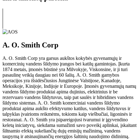
A. O. Smith Corp
A. O. Smith Corp yra garsus aukštos kokybės gyvenamųjų ir
komercinių vandens šildymo įrangos bei katilų gamintojas. Įkurta
1874 metais, įmonės būstinė yra Milvokyje, Viskonsine, ir ji turi
pasaulinę veiklą daugiau nei 60 šalių. A. O. Smith gamybos
operacijos yra išsidėsčiusios Jungtinėse Valstijose, Kanadoje,
Meksikoje, Kinijoje, Indijoje ir Europoje. Įmonės gyvenamųjų namų
vandens šildymo produktai apima dujinius, elektrinius ir be
rezervuaro vandens šildytuvus, taip pat saulės ir hibridines vandens
šildymo sistemas. A. O. Smith komerciniai vandens šildymo
produktai apima aukšto efektyvumo katilus, vandens šildytuvus ir
talpyklas įvairioms reikmėms, tokioms kaip viešbučiai, ligoninės ir
restoranai. A. O. Smith yra įsipareigojusi tvarumui ir įgyvendino
keletą iniciatyvų, siekdama sumažinti savo poveikį aplinkai, įskaitant
šiltnamio efektą sukeliančių dujų emisijų mažinimą, vandens
taupymą ir atsinaujinančių energijos šaltinių naudojimo didinimą.