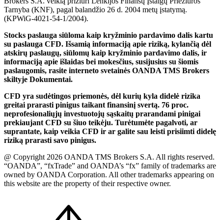
Brokers S.A. veiklą prižiuri Lenkijos Finansų Įstaigų Priežiūros
Tarnyba (KNF), pagal balandžio 26 d. 2004 metų įstatymą.
(KPWiG-4021-54-1/2004).
Stocks paslauga siūloma kaip kryžminio pardavimo dalis kartu
su paslauga CFD. Išsamią informaciją apie riziką, kylančią dėl
atskirų paslaugų, siūlomų kaip kryžminio pardavimo dalis, ir
informaciją apie išlaidas bei mokesčius, susijusius su šiomis
paslaugomis, rasite interneto svetainės OANDA TMS Brokers
skiltyje Dokumentai.
CFD yra sudėtingos priemonės, dėl kurių kyla didelė rizika
greitai prarasti pinigus taikant finansinį svertą. 76 proc.
neprofesionaliųjų investuotojų sąskaitų prarandami pinigai
prekiaujant CFD su šiuo teikėju. Turėtumėte pagalvoti, ar
suprantate, kaip veikia CFD ir ar galite sau leisti prisiimti didelę
riziką prarasti savo pinigus.
@ Copyright 2026 OANDA TMS Brokers S.A. All rights reserved.
“OANDA”, “fxTrade” and OANDA’s “fx” family of trademarks are
owned by OANDA Corporation. All other trademarks appearing on
this website are the property of their respective owner.