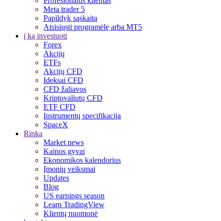
Profesionalus klientas
Meta trader 5
Papildyk sąskaitą
Atsisiųsti programėlę arba MT5
į ką investuoti
Forex
Akcijų
ETFs
Akcijų CFD
Ideksai CFD
CFD žaliavos
Kriptovaliutų CFD
ETF CFD
Instrumentų specifikacija
SpaceX
Rinka
Market news
Kainos gyvai
Ekonomikos kalendorius
Įmonių veiksmai
Updates
Blog
US earnings season
Learn TradingView
Klientų nuomonė