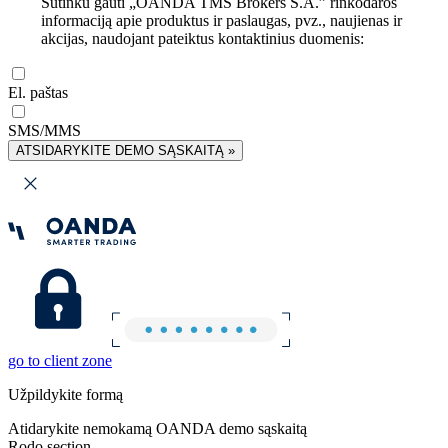
Sutinku gauti „OANDA TMS Brokers S.A.” rinkodaros
informaciją apie produktus ir paslaugas, pvz., naujienas ir
akcijas, naudojant pateiktus kontaktinius duomenis:
El. paštas
SMS/MMS
ATSIDARYKITE DEMO SĄSKAITĄ »
go to client zone
Užpildykite formą
Atidarykite nemokamą OANDA demo sąskaitą
Rodo section