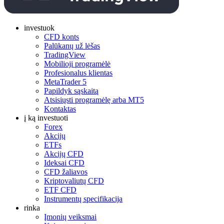
investuok
CFD konts
Palūkanų už lėšas
TradingView
Mobilioji programėlė
Profesionalus klientas
MetaTrader 5
Papildyk sąskaitą
Atsisiųsti programėlę arba MT5
Kontaktas
į ką investuoti
Forex
Akcijų
ETFs
Akcijų CFD
Ideksai CFD
CFD žaliavos
Kriptovaliutų CFD
ETF CFD
Instrumentų specifikacija
rinka
Įmonių veiksmai