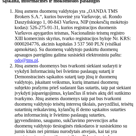
sąskaita, informacinės ir mokomosios paslaugos
Jūsų asmens duomenų valdytojas yra „OANDA TMS
Brokers S.A.“, kurios buveinė yra Varšuvoje, ul. Rondo
Daszyńskiego 1, 00-843 Varšuva, NIP (mokesčių mokėtojo
kodas): 526-275-91-31, kurios registracijos duomenis
Varšuvos apygardos teismas, Nacionalinio teismų registro
XIII komercinis skyrius, tvarko registracijos byloje Nr. KRS:
0000204776, akcinis kapitalas 3 537 560 PLN (visiškai
apmokėtas). Su duomenų valdytojo paskirtu duomenų
apsaugos pareigūnu galima susisiekti elektroniniu paštu:
odo@tms.pl
.
Jūsų asmens duomenys bus tvarkomi siekiant sudaryti ir
vykdyti Informacinių bei švietimo paslaugų sutartį ir
Demonstracinės sąskaitos sutartį tarp jūsų ir duomenų
valdytojo, įskaitant veiksmus, kurių imamasi duomenų
subjekto prašymu prieš sudarant šias sutartis, taip pat siekiant
įvykdyti įsipareigojimus, kylančius iš teisės aktų dėl sutikimo
tvarkymo. Jūsų asmens duomenys taip pat bus tvarkomi
duomenų valdytojo teisėtų interesų tikslais, pavyzdžiui, teisėtų
sutartinių reikalavimų, kylančių iš demo sąskaitos sutarties
arba informacinių ir švietimo paslaugų sutarties,
įgyvendinimo, saugumo, sukčiavimo prevencijos arba
duomenų valdytojo tiesioginės rinkodaros ir susisiekimo su
jumis kitais nei pirmiau nurodytais atvejais, kai tai yra