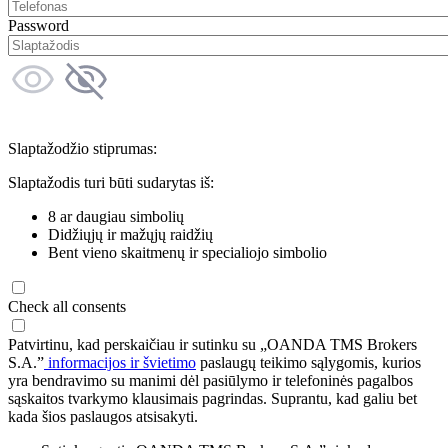
Password
Slaptažodžio stiprumas:
Slaptažodis turi būti sudarytas iš:
8 ar daugiau simbolių
Didžiųjų ir mažųjų raidžių
Bent vieno skaitmenų ir specialiojo simbolio
Check all consents
Patvirtinu, kad perskaičiau ir sutinku su „OANDA TMS Brokers
S.A.”
informacijos ir švietimo
paslaugų teikimo sąlygomis, kurios
yra bendravimo su manimi dėl pasiūlymo ir telefoninės pagalbos
sąskaitos tvarkymo klausimais pagrindas. Suprantu, kad galiu bet
kada šios paslaugos atsisakyti.