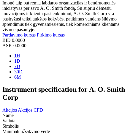
Įmonė taip pat remia labdaros organizacijas ir bendruomenės
iniciatyvas per savo A. O. Smith fondą. Su stipriu dėmesiu
inovacijoms ir klientų pasitenkinimui, A. O. Smith Corp yra
pasiryžusi teikti aukštos kokybės, patikimus vandens šildymo
sprendimus tiek gyvenamiesiems, tiek komerciniams klientams
visame pasaulyje.
Pardavimo kursas
Pirkimo kursas
BID
0.0000
ASK
0.0000
1H
1D
7D
30D
6M
Instrument specification for A. O. Smith
Corp
Akcijos
Akcijos CFD
Name
Valiuta
Simbolis
Minimali užsakymo vertė