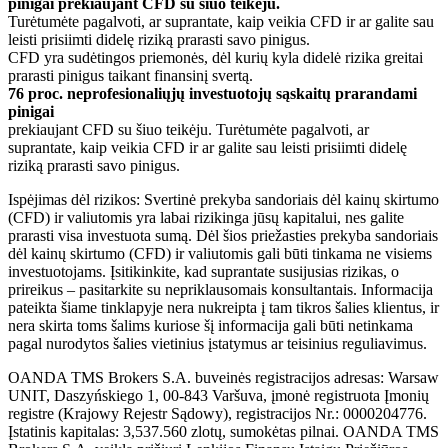
pinigai prekiaujant CFD su šiuo teikėju.
Turėtumėte pagalvoti, ar suprantate, kaip veikia CFD ir ar galite sau
leisti prisiimti didelę riziką prarasti savo pinigus.
CFD yra sudėtingos priemonės, dėl kurių kyla didelė rizika greitai
prarasti pinigus taikant finansinį svertą.
76 proc. neprofesionaliųjų investuotojų sąskaitų prarandami
pinigai
prekiaujant CFD su šiuo teikėju. Turėtumėte pagalvoti, ar
suprantate, kaip veikia CFD ir ar galite sau leisti prisiimti didelę
riziką prarasti savo pinigus.
Ispėjimas dėl rizikos: Svertinė prekyba sandoriais dėl kainų skirtumo
(CFD) ir valiutomis yra labai rizikinga jūsų kapitalui, nes galite
prarasti visa investuota sumą. Dėl šios priežasties prekyba sandoriais
dėl kainų skirtumo (CFD) ir valiutomis gali būti tinkama ne visiems
investuotojams. Įsitikinkite, kad suprantate susijusias rizikas, o
prireikus – pasitarkite su nepriklausomais konsultantais. Informacija
pateikta šiame tinklapyje nera nukreipta į tam tikros šalies klientus, ir
nera skirta toms šalims kuriose šį informacija gali būti netinkama
pagal nurodytos šalies vietinius įstatymus ar teisinius reguliavimus.
OANDA TMS Brokers S.A. buveinės registracijos adresas: Warsaw
UNIT, Daszyńskiego 1, 00-843 Varšuva, įmonė registruota Įmonių
registre (Krajowy Rejestr Sądowy), registracijos Nr.: 0000204776.
Įstatinis kapitalas: 3,537.560 zlotų, sumokėtas pilnai. OANDA TMS