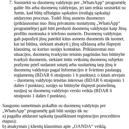
Susisiekti su duomenų valdytoju per „WhatsApp“ programėlę
galite Jūs arba duomenų valdytojas, jei tam reikia susisiekti su
Jumis, kad būtų užbaigtas sąskaitos (realiąją sąskaitą)
atidarymo procesas. Todėl Jūsų asmens duomenys
(priklausomai nuo Jūsų privatumo nustatymų „WhatsApp“
programėlėje) gali būti perduoti duomenų valdytojui kaip Jūsų
profilio nuotrauka ir telefono numeris. Duomenų valdytojas
gali paprašyti jūsų pateikti kitus asmens duomenis tik tuomet,
kai tai būtina, siekiant atsakyti į jūsų užklausą arba išspręsti
klausimą, su kuriuo susijęs kontaktas. Priklausomai nuo
situacijos, duomenų tvarkymo teisinis pagrindas bus būtinybė
tvarkyti duomenis, siekiant imtis veiksmų duomenų subjekto
prašymu prieš sudarant sutartį arba susitarimą tarp jūsų ir
duomenų valdytojo pagal Informacijos ir švietimo paslaugų
reglamentą (BDAR 6 straipsnio 1 b punktas); o kitais atvejais
– duomenų valdytojo teisėtas interesas (BDAR 6 straipsnio 1
dalies f punktas), susijęs su būtinybe išspręsti pranešimą,
susijusį su duomenų valdytojo verslo veikla (BDAR 6
straipsnio 1 dalies f punktas).
Saugumo sumetimais pokalbis su duomenų valdytoju per
„WhatsApp“ programėlę gali būti susijęs tik su:
a) pagalba atidarant sąskaitą (paaiškinant registracijos procedūros
etapus);
b) atsakymais į klientų klausimus apie „OANDA“ veiklą.