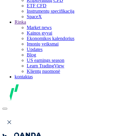
Kriptovaliutų CFD
ETF CFD
Instrumentų specifikacija
SpaceX
Rinka
Market news
Kainos gyvai
Ekonomikos kalendorius
Įmonių veiksmai
Updates
Blog
US earnings season
Learn TradingView
Klientų nuomonė
kontaktas